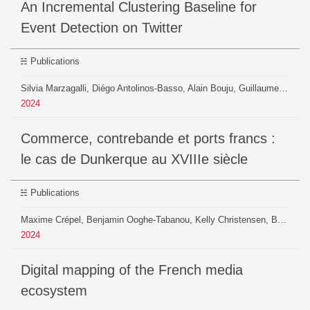
An Incremental Clustering Baseline for
Event Detection on Twitter
Publications
Silvia Marzagalli, Diégo Antolinos-Basso, Alain Bouju, Guillaume Brioudes, Loïc Charles, Kelly Christensen, Guillaume Daudin, Robin de Mourat, Paul Girard, Hélène Herman, Beatrice Mazoyer, Christian Pfister-Langanay, Guillaume Plique, Christine Plumejeaud-Perreau, Pierrick Pourchasse, Benjamin Ooghe-Tabanou, Niccolò Sofia Pierre, Maxime Zoffoli
2024
Commerce, contrebande et ports francs :
le cas de Dunkerque au XVIIIe siècle
Publications
Maxime Crépel, Benjamin Ooghe-Tabanou, Kelly Christensen, Béatrice Mazoyer, Guillaume Plique, Sylvain Parasie, Dominique Cardon, Katharina Tittel, Antoine Machut, Jean-Pilippe Cointet
2024
Digital mapping of the French media
ecosystem