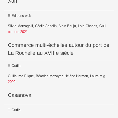
xan
Éditions web
Silvia Marzagalli, Cécile Asselin, Alain Bouju, Loïc Charles, Guillaume Daudin, Pauline Gourlet , Géraldine Geoffroy, Pauline Gourlet, Paul Girard, Beatrice Mazoyer, Robin De Mourat, Benjamin Ooghe, Guillaume Plique, Christine Plumejeaud, Pierrick Pourchasse, Thierry Sauzeau, Héloïse Thero, Maxime Zoffoli
octobre
2021
Commerce multi-échelles autour du port de
La Rochelle au XVIIIe siècle
Outils
Guillaume Plique, Béatrice Mazoyer, Hélène Herman, Laura Miguel, Amélie Pelle
2020
casanova
Outils