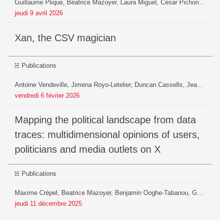
Guillaume Plique, Béatrice Mazoyer, Laura Miguel, César Pichon, Anna Charles, Julien Pontoire, Evan Chevalarias
jeudi
9
avril
2026
xan, the CSV magician
Publications
Antoine Vendeville, Jimena Royo-Letelier, Duncan Cassells, Jean-Philippe Cointet, Maxime Crépel, Tim Faverjon, Théophile Lenoir, Béatrice Mazoyer, Benjamin Ooghe-Tabanou, Armin Pournaki, Hiroki Yamashita, Pedro Ramaciotti
vendredi
6
février
2026
Mapping the political landscape from data
traces: multidimensional opinions of users,
politicians and media outlets on X
Publications
Maxime Crépel, Beatrice Mazoyer, Benjamin Ooghe-Tabanou, Guillaume Plique, Jean-Philippe Cointet, Sylvain Parasie, Dominique Cardon, Katharina Tittel, Kelly Christensen, Antoine Machut, Théophile Lenoir, Manon Berriche
jeudi
11
décembre
2025