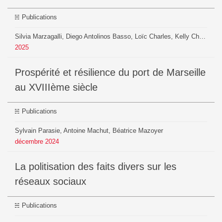
Publications
Silvia Marzagalli, Diego Antolinos Basso, Loïc Charles, Kelly Christensen, Guillaume Daudin, Inès Girard, Paul Girard, Beatrice Mazoyer, Robin de Mourat, Benjamin Ooghe-Tabanou, Christine Plumejeaud-Perreau, Thierry Sauzeau, Pierre-Niccolò Sofia
2025
Prospérité et résilience du port de Marseille
au XVIIIème siècle
Publications
Sylvain Parasie, Antoine Machut, Béatrice Mazoyer
décembre
2024
La politisation des faits divers sur les
réseaux sociaux
Publications