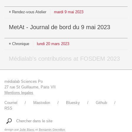
Rendez-vous
Atelier
mardi
9
mai
2023
MetAt - Journal de bord du 9 mai 2023
Chronique
lundi
20
mars
2023
médialab's contributions at FOSDEM 2023
médialab Sciences Po
27 rue St Guillaume, Paris VII
Mentions legales
Courriel
Mastodon
Bluesky
Github
RSS
Chercher dans le site
design par
Julie Blanc
et
Benjamin Gremillon