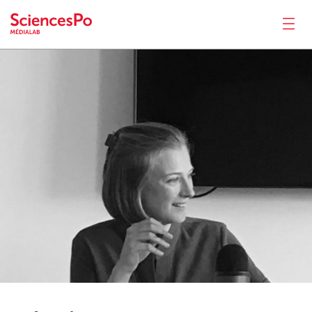
Béatrice
Mazoyer
Actualités
Productions
Activités
Outils
Séminaire
Recrutement