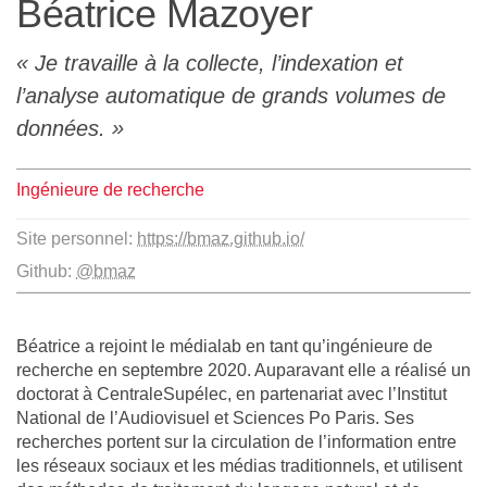
Béatrice Mazoyer
L'équipe
Je travaille à la collecte, l’indexation et
Le médialab
l’analyse automatique de grands volumes de
données.
FR
|
EN
Ingénieure de recherche
Site personnel:
https://bmaz.github.io/
Github:
@bmaz
Béatrice a rejoint le médialab en tant qu’ingénieure de
recherche en septembre 2020. Auparavant elle a réalisé un
doctorat à CentraleSupélec, en partenariat avec l’Institut
National de l’Audiovisuel et Sciences Po Paris. Ses
recherches portent sur la circulation de l’information entre
les réseaux sociaux et les médias traditionnels, et utilisent