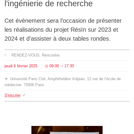
l'ingénierie de recherche
L'équipe
Cet évènement sera l’occasion de présenter
Le médialab
les réalisations du projet RésIn sur 2023 et
2024 et d’assister à deux tables rondes.
FR
|
EN
RENDEZ-VOUS
, Rencontre
jeudi
6
février
2025
09:00
17:30
⇥
Université Paris Cité, Amphithéâtre Vulpian, 12 rue de l’école de
médecine, 75006 Paris
S'inscrire