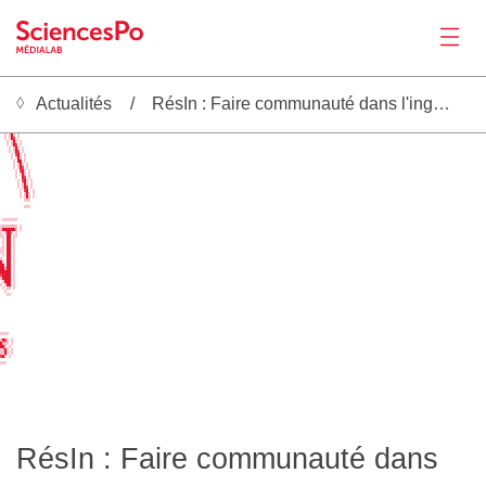
Actualités
RésIn : Faire communauté dans l'ingénierie de recherche
Actualités
 ░ ░█▓ ░                                         
  ░ ▒█░ ░                                        
  ░ ░█▓ ░                                        
   ░ ▒█░ ░                                       
   ░ ░█▓ ░                                       
    ░ ▒█░ ░                                      
    ░ ░█▓ ░                                      
     ░ ▓█░ ░                                     
     ░ ░█▒ ░                                     
      ░ ██ ░                                     
      ░ ▒█░ ░                                    
Productions
      ░ ░█▓ ░                                    
       ░ ▓█░ ░                                   
       ░ ░█▒ ░                                   
       ░  █▓ ░                                   
        ░ ▓█░ ░                                  
        ░ ▒█░ ░                                  
        ░ ░█▓ ░                                  
         ░ ▓█  ░                                 
         ░ ▒█░ ░                                 
         ░ ░█░ ░                                 
           ░░░                                   
           ░░░                                   
 ░░░░░░░                                         
░▒▒▒▒▒▒░ ░                                       
░██████▒ ░                                       
░ ░██▒ ░                                         
Activités
░░ ██ ░░                                         
 ░ ██ ░                                          
 ░ ██ ░                                          
 ░ ██ ░                                          
░░ ██ ░                                          
░░ ██ ░                                          
 ░ ██ ░                                          
▒  ██ ░                                          
█░ ██ ░                                          
██ ██ ░                                          
██▒██ ░                                          
█████ ░                                          
▓████ ░                                          
░████ ░                                          
 ░███ ░                                          
░ ▒██ ░                                          
 ░ ▒▒ ░                                          
  ░                                              
   ░░                                            
Outils
░░░░                                             
▒█▓░ ░                                           
█▒▒░ ░                                           
██░ ░                                            
░▒█░ ░                                           
▒░█░ ░                                           
▓█▒ ░                                            
░░░                                              
Séminaire
Recrutement
RésIn : Faire communauté dans