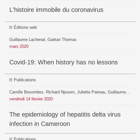
L'histoire immobile du coronavirus
Éditions web
Guillaume Lachenal, Gaëtan Thomas
mars
2020
Covid-19: When history has no lessons
Publications
Camille Besombes, Richard Njouom, Juliette Paireau, Guillaume Lachenal, Gaetan Texier, Mathurin Tedjokem, Simon Cauchemez, Jacques Pépin, Arnaud Fontanet
vendredi
14
février
2020
The epidemiology of hepatitis delta virus
infection in Cameroon
Publications