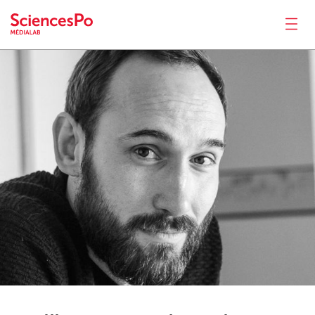
Guillaume
Lachenal
Actualités
Productions
Activités
Outils
Séminaire
Recrutement