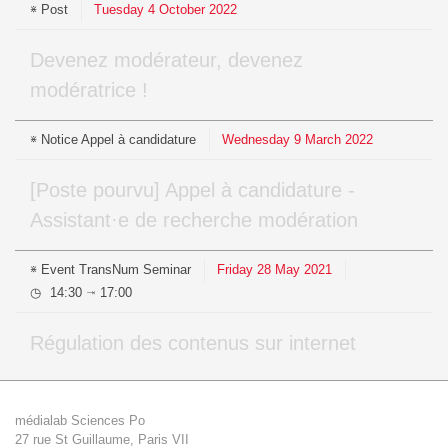
Post
Tuesday
4
October
2022
Devenez modérateur, devenez
modératrice !
Notice
Appel à candidature
Wednesday
9
March
2022
[Poste pourvu] Appel à candidature -
Assistant·e de recherche modération
Event
TransNum Seminar
Friday
28
May
2021
14:30
17:00
⇥
Régulation des contenus sur internet
médialab Sciences Po
27 rue St Guillaume, Paris VII