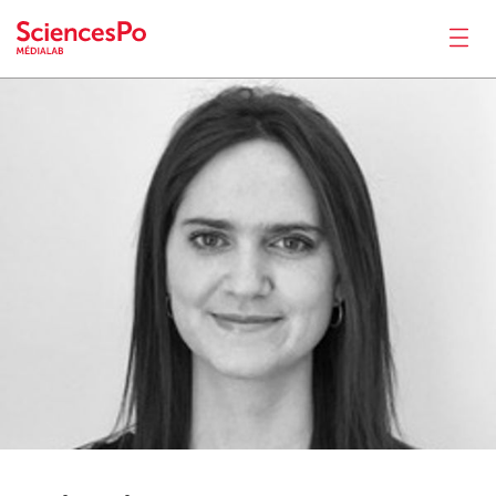
Valentine
Crosset
News
Productions
Activities
Tools
Seminar
Jobs