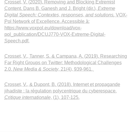
Crosset, V. (2020). Removing and Blocking Extremist
Content. Dans B. Ganesh and J. Bright (dir.),
Extreme
Digital Speech: Contextes, responses, and solutions
. VOX-
Pol Network of Excellence. Accessible à:
https://www.voxpol.eu/download/vox-
pol_publication/DCUJ770-VOX-Extreme-Digital-
Speech.pdf.
Crosset, V., Tanner, S. & Campana, A. (2019). Researching
Far Right Groups on Twitter: Methodological Challenges
2.0.
New Media & Society
, 21(4), 939-961.
Crosset, V., & Dupont, B. (2018). Internet et propagande
jihadiste : la régulation polycentrique du cyberespace.
Critique internationale
, (1), 107-125.