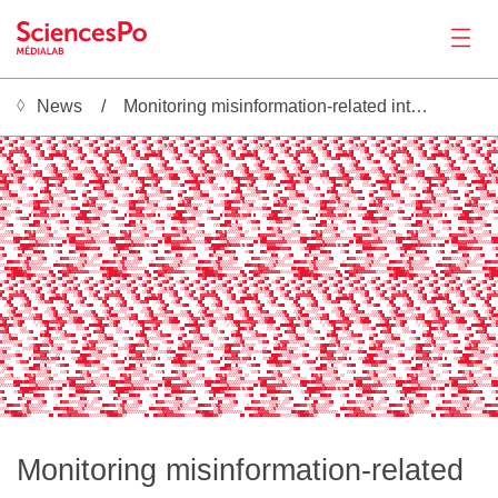
News
Monitoring misinformation-related interventions on mainstream social media platforms
News
   ░▒▓█   ░▒▓█   ░▒▓█   ░▒▓█   ░▒▓█   ░▒▓█    ░▒▓█   ░▒▓█   ░▒▓█   ░▒▓█   ░▒▓█   ░▒▓█    ░▒▓█   ░▒▓█   ░▒▓█   ░▒▓█   ░▒▓█   ░▒▓█    ░▒▓█   ░▒▓█   ░▒▓█   ░▒▓█   ░▒▓█   ░▒▓█    ░▒▓█   ░▒▓█   ░▒▓█   ░▒▓█   ░▒▓█   ░▒▓█    ░▒▓█  
░▒▓█   ░▒▓█   ░▒▓█   ░▒▓█   ░▒▓▓█   ░▒▓█   ░▒▓█   ░▒▓█   ░▒▓█   ░▒▓█   ░▒▓▓█   ░▒▓█   ░▒▓█   ░▒▓█   ░▒▓█   ░▒▓█   ░▒▓▓█   ░▒▓█   ░▒▓█   ░▒▓█   ░▒▓█   ░▒▓█   ░▒▓▓█   ░▒▓█   ░▒▓█   ░▒▓█   ░▒▓█   ░▒▓█   ░▒▓▓█   ░▒▓█   ░▒▓█   ░▒
█   ░▒▓█   ░▒▒▓█   ░▒▓█   ░▒▓█   ░▒▓    ░▒▓█   ░▒▓█   ░▒▒▓█   ░▒▓█   ░▒▓█   ░▒▓    ░▒▓█   ░▒▓█   ░▒▒▓█   ░▒▓█   ░▒▓█   ░▒▓    ░▒▓█   ░▒▓█   ░▒▒▓█   ░▒▓█   ░▒▓█   ░▒▓    ░▒▓█   ░▒▓█   ░▒▒▓█   ░▒▓█   ░▒▓█   ░▒▓    ░▒▓█   ░▒▓█ 
  ░▒▓█   ░▒░░░░░▒▓█   ░▒▓█   ░▒▓▒▓█   ░▒▓█   ░▒▓█   ░▒░░░░░▒▓█   ░▒▓█   ░▒▓▒▓█   ░▒▓█   ░▒▓█   ░▒░░░░░▒▓█   ░▒▓█   ░▒▓▒▓█   ░▒▓█   ░▒▓█   ░▒░░░░░▒▓█   ░▒▓█   ░▒▓▒▓█   ░▒▓█   ░▒▓█   ░▒░░░░░▒▓█   ░▒▓█   ░▒▓▒▓█   ░▒▓█   ░▒▓█   
▓█   ░▒▓▒▓█   ░▒▓█   ░▒▓█   ░▒▒▒▒▒▒▓█   ░░▒▓█   ░▒▓▒▓█   ░▒▓█   ░▒▓█   ░▒▒▒▒▒▒▓█   ░░▒▓█   ░▒▓▒▓█   ░▒▓█   ░▒▓█   ░▒▒▒▒▒▒▓█   ░░▒▓█   ░▒▓▒▓█   ░▒▓█   ░▒▓█   ░▒▒▒▒▒▒▓█   ░░▒▓█   ░▒▓▒▓█   ░▒▓█   ░▒▓█   ░▒▒▒▒▒▒▓█   ░░▒▓█   ░▒▓▒
█   ▓▓▓▓▓▓▓█    ░▒▓█   ░▒▓▓▒▓█   ░▒▓█   ░▒▓█   ▓▓▓▓▓▓▓█    ░▒▓█   ░▒▓▓▒▓█   ░▒▓█   ░▒▓█   ▓▓▓▓▓▓▓█    ░▒▓█   ░▒▓▓▒▓█   ░▒▓█   ░▒▓█   ▓▓▓▓▓▓▓█    ░▒▓█   ░▒▓▓▒▓█   ░▒▓█   ░▒▓█   ▓▓▓▓▓▓▓█    ░▒▓█   ░▒▓▓▒▓█   ░▒▓█   ░▒▓█   ▓▓▓▓▓
▒▓▓▒▓█   ░▒▓█   ░▒▓█  ██████▓█     ░▒▓█   ░▒▓▓▒▓█   ░▒▓█   ░▒▓█  ██████▓█     ░▒▓█   ░▒▓▓▒▓█   ░▒▓█   ░▒▓█  ██████▓█     ░▒▓█   ░▒▓▓▒▓█   ░▒▓█   ░▒▓█  ██████▓█     ░▒▓█   ░▒▓▓▒▓█   ░▒▓█   ░▒▓█  ██████▓█     ░▒▓█   ░▒▓▓▒▓█   
   ██     ░▒▓█   ░░▒▓▓▓█   ░▒▓█   ░▒▓█        ██     ░▒▓█   ░░▒▓▓▓█   ░▒▓█   ░▒▓█        ██     ░▒▓█   ░░▒▓▓▓█   ░▒▓█   ░▒▓█        ██     ░▒▓█   ░░▒▓▓▓█   ░▒▓█   ░▒▓█        ██     ░▒▓█   ░░▒▓▓▓█   ░▒▓█   ░▒▓█        ██    
  ░▒▓█   ░▒▓▓█               ░▒▓█   ░░▒▓██   ░▒▓█   ░▒▓▓█               ░▒▓█   ░░▒▓██   ░▒▓█   ░▒▓▓█               ░▒▓█   ░░▒▓██   ░▒▓█   ░▒▓▓█               ░▒▓█   ░░▒▓██   ░▒▓█   ░▒▓▓█               ░▒▓█   ░░▒▓██   ░▒▓█   
    ░▒▓█   ░▒▒▒▓█    ░▒▓█   ░▒▓█               ░▒▓█   ░▒▒▒▓█    ░▒▓█   ░▒▓█               ░▒▓█   ░▒▒▒▓█    ░▒▓█   ░▒▓█               ░▒▓█   ░▒▒▒▓█    ░▒▓█   ░▒▓█               ░▒▓█   ░▒▒▒▓█    ░▒▓█   ░▒▓█               ░▒▓█ 
   ░▒▓█ ░░░░░░      ░░░▒▓█   ░▒▓▓▓█   ░░▒▓█   ░▒▓█ ░░░░░░      ░░░▒▓█   ░▒▓▓▓█   ░░▒▓█   ░▒▓█ ░░░░░░      ░░░▒▓█   ░▒▓▓▓█   ░░▒▓█   ░▒▓█ ░░░░░░      ░░░▒▓█   ░▒▓▓▓█   ░░▒▓█   ░▒▓█ ░░░░░░      ░░░▒▓█   ░▒▓▓▓█   ░░▒▓█   ░▒▓█ ░
Productions
█   ░▒▓███   ░▒▒▓▓█   ░▒▓█▒▒▒▒▒▒░░░░░░░▒▒▒▓█   ░▒▓███   ░▒▒▓▓█   ░▒▓█▒▒▒▒▒▒░░░░░░░▒▒▒▓█   ░▒▓███   ░▒▒▓▓█   ░▒▓█▒▒▒▒▒▒░░░░░░░▒▒▒▓█   ░▒▓███   ░▒▒▓▓█   ░▒▓█▒▒▒▒▒▒░░░░░░░▒▒▒▓█   ░▒▓███   ░▒▒▓▓█   ░▒▓█▒▒▒▒▒▒░░░░░░░▒▒▒▓█   ░▒▓██
▓▓▓▓▒▓▒▒▒▒▒▒░▒▒▓▓▓█    ░▒▓██   ░▒▓▓██    ░▒▓▓▓▓▒▓▒▒▒▒▒▒░▒▒▓▓▓█    ░▒▓██   ░▒▓▓██    ░▒▓▓▓▓▒▓▒▒▒▒▒▒░▒▒▓▓▓█    ░▒▓██   ░▒▓▓██    ░▒▓▓▓▓▒▓▒▒▒▒▒▒░▒▒▓▓▓█    ░▒▓██   ░▒▓▓██    ░▒▓▓▓▓▒▓▒▒▒▒▒▒░▒▒▓▓▓█    ░▒▓██   ░▒▓▓██    ░▒▓▓▓▓▒▓▒▒▒
▒▓█   ░▒▓██    ░ ░▒███▓▓▓▓▓▓▓▓▒░▒▓████    ░▒▓█   ░▒▓██    ░ ░▒███▓▓▓▓▓▓▓▓▒░▒▓████    ░▒▓█   ░▒▓██    ░ ░▒███▓▓▓▓▓▓▓▓▒░▒▓████    ░▒▓█   ░▒▓██    ░ ░▒███▓▓▓▓▓▓▓▓▒░▒▓████    ░▒▓█   ░▒▓██    ░ ░▒███▓▓▓▓▓▓▓▓▒░▒▓████    ░▒▓█   ░▒▓
███▓█▓▒▒▓█      ░ ░▒▓█   ░▒▓█     ░░▒   ██████▓█▓▒▒▓█      ░ ░▒▓█   ░▒▓█     ░░▒   ██████▓█▓▒▒▓█      ░ ░▒▓█   ░▒▓█     ░░▒   ██████▓█▓▒▒▓█      ░ ░▒▓█   ░▒▓█     ░░▒   ██████▓█▓▒▒▓█      ░ ░▒▓█   ░▒▓█     ░░▒   ██████▓█▓▒▒▓
░▒▓█     ░▒▒         ███▓▒▓█      ░░░▒▓█   ░▒▓█     ░▒▒         ███▓▒▓█      ░░░▒▓█   ░▒▓█     ░▒▒         ███▓▒▓█      ░░░▒▓█   ░▒▓█     ░▒▒         ███▓▒▓█      ░░░▒▓█   ░▒▓█     ░▒▒         ███▓▒▓█      ░░░▒▓█   ░▒▓█     
▓▓▓█     ░▒▒▒▓█   ░▒▓█   ░░░▒▓            █▓▓▓█     ░▒▒▒▓█   ░▒▓█   ░░░▒▓            █▓▓▓█     ░▒▒▒▓█   ░▒▓█   ░░░▒▓            █▓▓▓█     ░▒▒▒▓█   ░▒▓█   ░░░▒▓            █▓▓▓█     ░▒▒▒▓█   ░▒▓█   ░░░▒▓            █▓▓▓█     
 ░▒▒▓░░░          █▓███    ░▒▓▓▓██   ░▒▓█   ░▒▒▓░░░          █▓███    ░▒▓▓▓██   ░▒▓█   ░▒▒▓░░░          █▓███    ░▒▓▓▓██   ░▒▓█   ░▒▒▓░░░          █▓███    ░▒▓▓▓██   ░▒▓█   ░▒▒▓░░░          █▓███    ░▒▓▓▓██   ░▒▓█   ░▒▒▓░░░ 
 ░░▒▓███    ░▒▒▓█   ░▒▓▒▒▒░░░░░      ██     ░░▒▓███    ░▒▒▓█   ░▒▓▒▒▒░░░░░      ██     ░░▒▓███    ░▒▒▓█   ░▒▓▒▒▒░░░░░      ██     ░░▒▓███    ░▒▒▓█   ░▒▓▒▒▒░░░░░      ██     ░░▒▓███    ░▒▒▓█   ░▒▓▒▒▒░░░░░      ██     ░░▒▓███ 
▓▒▒▒▒▒░░░░         ░▒▒▓█      ░▒▓▓█   ░▒▓▓▓▓▒▒▒▒▒░░░░         ░▒▒▓█      ░▒▓▓█   ░▒▓▓▓▓▒▒▒▒▒░░░░         ░▒▒▓█      ░▒▓▓█   ░▒▓▓▓▓▒▒▒▒▒░░░░         ░▒▒▓█      ░▒▓▓█   ░▒▓▓▓▓▒▒▒▒▒░░░░         ░▒▒▓█      ░▒▓▓█   ░▒▓▓▓▓▒▒▒▒▒░░░
      ░▒▓█   ░▒▓███▓▓▓▒▓▒▒░▒░        ░▒▓▒▓█      ░▒▓█   ░▒▓███▓▓▓▒▓▒▒░▒░        ░▒▓▒▓█      ░▒▓█   ░▒▓███▓▓▓▒▓▒▒░▒░        ░▒▓▒▓█      ░▒▓█   ░▒▓███▓▓▓▒▓▒▒░▒░        ░▒▓▒▓█      ░▒▓█   ░▒▓███▓▓▓▒▓▒▒░▒░        ░▒▓▒▓█      ░▒▓
▒▒▒▒░     ░░░▒▒▓▓█     ░░▒▓█    ░▒   ███▓▓▓▒▒▒▒░     ░░░▒▒▓▓█     ░░▒▓█    ░▒   ███▓▓▓▒▒▒▒░     ░░░▒▒▓▓█     ░░▒▓█    ░▒   ███▓▓▓▒▒▒▒░     ░░░▒▒▓▓█     ░░▒▓█    ░▒   ███▓▓▓▒▒▒▒░     ░░░▒▒▓▓█     ░░▒▓█    ░▒   ███▓▓▓▒▒▒▒░    
▒▓█    ░░      ███▓▓▓▓▒░░░░░░▒░▒▓▓██    ░░▒▒▓█    ░░      ███▓▓▓▓▒░░░░░░▒░▒▓▓██    ░░▒▒▓█    ░░      ███▓▓▓▓▒░░░░░░▒░▒▓▓██    ░░▒▒▓█    ░░      ███▓▓▓▓▒░░░░░░▒░▒▓▓██    ░░▒▒▓█    ░░      ███▓▓▓▓▒░░░░░░▒░▒▓▓██    ░░▒▒▓█    ░░
▒▒▒▒▒▒▒▓██    ░░▒▒▓▓█    ░▒         ████▓▒▒▒▒▒▒▒▒▒▓██    ░░▒▒▓▓█    ░▒         ████▓▒▒▒▒▒▒▒▒▒▓██    ░░▒▒▓▓█    ░▒         ████▓▒▒▒▒▒▒▒▒▒▓██    ░░▒▒▓▓█    ░▒         ████▓▒▒▒▒▒▒▒▒▒▓██    ░░▒▒▓▓█    ░▒         ████▓▒▒▒▒▒▒▒▒▒▓█
░▒░░░        █ █▓▓▓▓▓▓▒▓▓▓█ █   ░▒▒▓▓██    ░▒░░░        █ █▓▓▓▓▓▓▒▓▓▓█ █   ░▒▒▓▓██    ░▒░░░        █ █▓▓▓▓▓▓▒▓▓▓█ █   ░▒▒▓▓██    ░▒░░░        █ █▓▓▓▓▓▓▒▓▓▓█ █   ░▒▒▓▓██    ░▒░░░        █ █▓▓▓▓▓▓▒▓▓▓█ █   ░▒▒▓▓██    ░▒░░░    
██     ░▒▓▓▓█     ░▒▒▒▒░░         ██████▓▓███     ░▒▓▓▓█     ░▒▒▒▒░░         ██████▓▓███     ░▒▓▓▓█     ░▒▒▒▒░░         ██████▓▓███     ░▒▓▓▓█     ░▒▒▒▒░░         ██████▓▓███     ░▒▓▓▓█     ░▒▒▒▒░░         ██████▓▓███     ░▒
░░░░           ███  █    ░▒▓▓██    ░░▒▓▓▓▒▒░░░░           ███  █    ░▒▓▓██    ░░▒▓▓▓▒▒░░░░           ███  █    ░▒▓▓██    ░░▒▓▓▓▒▒░░░░           ███  █    ░▒▓▓██    ░░▒▓▓▓▒▒░░░░           ███  █    ░▒▓▓██    ░░▒▓▓▓▒▒░░░░     
 ░▒▓██    ░▒▒███▓▓▒░▒▒░                     ░▒▓██    ░▒▒███▓▓▒░▒▒░                     ░▒▓██    ░▒▒███▓▓▒░▒▒░                     ░▒▓██    ░▒▒███▓▓▒░▒▒░                     ░▒▓██    ░▒▒███▓▓▒░▒▒░                     ░▒▓██   
░░               ░░░▒▓█    ░░▒▓   ██▓▒▒▓▒░░░░               ░░░▒▓█    ░░▒▓   ██▓▒▒▓▒░░░░               ░░░▒▓█    ░░▒▓   ██▓▒▒▓▒░░░░               ░░░▒▓█    ░░▒▓   ██▓▒▒▓▒░░░░               ░░░▒▓█    ░░▒▓   ██▓▒▒▓▒░░░░       
  ░▒▒▓     █▓▓▒▓▒▒▒▒░░░ ░░          ░▒▒▓█    ░▒▒▓     █▓▓▒▓▒▒▒▒░░░ ░░          ░▒▒▓█    ░▒▒▓     █▓▓▒▓▒▒▒▒░░░ ░░          ░▒▒▓█    ░▒▒▓     █▓▓▒▓▒▒▒▒░░░ ░░          ░▒▒▓█    ░▒▒▓     █▓▓▒▓▒▒▒▒░░░ ░░          ░▒▒▓█    ░▒▒▓   
▒░░░░░░░░  ░▒▓▓█    ░▒▓▓      █▓▓▓▓▓▓▓▒▒▒░░▒░░░░░░░░  ░▒▓▓█    ░▒▓▓      █▓▓▓▓▓▓▓▒▒▒░░▒░░░░░░░░  ░▒▓▓█    ░▒▓▓      █▓▓▓▓▓▓▓▒▒▒░░▒░░░░░░░░  ░▒▓▓█    ░▒▓▓      █▓▓▓▓▓▓▓▒▒▒░░▒░░░░░░░░  ░▒▓▓█    ░▒▓▓      █▓▓▓▓▓▓▓▒▒▒░░▒░░░░░░░░
░░    ████▓██▓▓▓▒▒▒▒▒▒▒▒▒░▒░░░▒▓██     ░▒▓░░░    ████▓██▓▓▓▒▒▒▒▒▒▒▒▒░▒░░░▒▓██     ░▒▓░░░    ████▓██▓▓▓▒▒▒▒▒▒▒▒▒░▒░░░▒▓██     ░▒▓░░░    ████▓██▓▓▓▒▒▒▒▒▒▒▒▒░▒░░░▒▓██     ░▒▓░░░    ████▓██▓▓▓▒▒▒▒▒▒▒▒▒░▒░░░▒▓██     ░▒▓░░░    ███
Activities
▒▒▒▒▒▒▓██    ░░▒▓▒▒▒░░      ██ ███▓▓▓▓▓▓▓▓▓▒▒▒▒▒▒▓██    ░░▒▓▒▒▒░░      ██ ███▓▓▓▓▓▓▓▓▓▒▒▒▒▒▒▓██    ░░▒▓▒▒▒░░      ██ ███▓▓▓▓▓▓▓▓▓▒▒▒▒▒▒▓██    ░░▒▓▒▒▒░░      ██ ███▓▓▓▓▓▓▓▓▓▒▒▒▒▒▒▓██    ░░▒▓▒▒▒░░      ██ ███▓▓▓▓▓▓▓▓▓▒▒▒▒▒▒▓██
         ███████▓█▓▓▓▓▒▓▒▓██   ░▒▒▓▓▓▓▒▒░           ███████▓█▓▓▓▓▒▓▒▓██   ░▒▒▓▓▓▓▒▒░           ███████▓█▓▓▓▓▒▓▒▓██   ░▒▒▓▓▓▓▒▒░           ███████▓█▓▓▓▓▒▓▒▓██   ░▒▒▓▓▓▓▒▒░           ███████▓█▓▓▓▓▒▓▒▓██   ░▒▒▓▓▓▓▒▒░           
▓█    ░▒▓▓███▓▓▒░                 ██████▓▓▓▓█    ░▒▓▓███▓▓▒░                 ██████▓▓▓▓█    ░▒▓▓███▓▓▒░                 ██████▓▓▓▓█    ░▒▓▓███▓▓▒░                 ██████▓▓▓▓█    ░▒▓▓███▓▓▒░                 ██████▓▓▓▓█    ░▒▓
          █    ███▓█    ░▒▓█   ██▓▒░░░               █    ███▓█    ░▒▓█   ██▓▒░░░               █    ███▓█    ░▒▓█   ██▓▒░░░               █    ███▓█    ░▒▓█   ██▓▒░░░               █    ███▓█    ░▒▓█   ██▓▒░░░              
▒▓█     █▓▒▒▒░░░░░░░                █▓█   ░▒▓█     █▓▒▒▒░░░░░░░                █▓█   ░▒▓█     █▓▒▒▒░░░░░░░                █▓█   ░▒▓█     █▓▒▒▒░░░░░░░                █▓█   ░▒▓█     █▓▒▒▒░░░░░░░                █▓█   ░▒▓█     █
░░          ██   ░▒▓█      █▓▓▓▒▒▒░▒▒▒░░ ░░░░          ██   ░▒▓█      █▓▓▓▒▒▒░▒▒▒░░ ░░░░          ██   ░▒▓█      █▓▓▓▒▒▒░▒▒▒░░ ░░░░          ██   ░▒▓█      █▓▓▓▒▒▒░▒▒▒░░ ░░░░          ██   ░▒▓█      █▓▓▓▒▒▒░▒▒▒░░ ░░░░       
   ███▓▓▓▒▒▓▓▒▒░░▒▒▒░    ░         ░▒▒▓░░░    ███▓▓▓▒▒▓▓▒▒░░▒▒▒░    ░         ░▒▒▓░░░    ███▓▓▓▒▒▓▓▒▒░░▒▒▒░    ░         ░▒▒▓░░░    ███▓▓▓▒▒▓▓▒▒░░▒▒▒░    ░         ░▒▒▓░░░    ███▓▓▓▒▒▓▓▒▒░░▒▒▒░    ░         ░▒▒▓░░░    ███▓▓▓
░░░░      ░▒▓▒▒▒▒░░     ███▓▓▓█▓▓▒▒░▒▓▒░░░░░░░░      ░▒▓▒▒▒▒░░     ███▓▓▓█▓▓▒▒░▒▓▒░░░░░░░░      ░▒▓▒▒▒▒░░     ███▓▓▓█▓▓▒▒░▒▓▒░░░░░░░░      ░▒▓▒▒▒▒░░     ███▓▓▓█▓▓▒▒░▒▓▒░░░░░░░░      ░▒▓▒▒▒▒░░     ███▓▓▓█▓▓▒▒░▒▓▒░░░░░░░░     
  ██▓███▓▓▒▒▓▓▒▒▒▒▒▒▒▒░     ░▒▓▓▓▓▓▒▒░       ██▓███▓▓▒▒▓▓▒▒▒▒▒▒▒▒░     ░▒▓▓▓▓▓▒▒░       ██▓███▓▓▒▒▓▓▒▒▒▒▒▒▒▒░     ░▒▓▓▓▓▓▒▒░       ██▓███▓▓▒▒▓▓▒▒▒▒▒▒▒▒░     ░▒▓▓▓▓▓▒▒░       ██▓███▓▓▒▒▓▓▒▒▒▒▒▒▒▒░     ░▒▓▓▓▓▓▒▒░       ██▓███▓
░░░░▒▓████▓▓▒░        ██  ██▓▓▓█▓▓▓▓▓▓▓▓▒░░░░░░▒▓████▓▓▒░        ██  ██▓▓▓█▓▓▓▓▓▓▓▓▒░░░░░░▒▓████▓▓▒░        ██  ██▓▓▓█▓▓▓▓▓▓▓▓▒░░░░░░▒▓████▓▓▒░        ██  ██▓▓▓█▓▓▓▓▓▓▓▓▒░░░░░░▒▓████▓▓▒░        ██  ██▓▓▓█▓▓▓▓▓▓▓▓▒░░░░░░▒▓███
   ██▓█████▓███▓▒▒▒▒░▒▒▓█   ██▓▒░░            ██▓█████▓███▓▒▒▒▒░▒▒▓█   ██▓▒░░            ██▓█████▓███▓▒▒▒▒░▒▒▓█   ██▓▒░░            ██▓█████▓███▓▒▒▒▒░▒▒▓█   ██▓▒░░            ██▓█████▓███▓▒▒▒▒░▒▒▓█   ██▓▒░░            ██▓███
   ░▒▓█   ░▒▓█   ░▒▓█   ░▒▓█   ░▒▓█   ░▒▓█    ░▒▓█   ░▒▓█   ░▒▓█   ░▒▓█   ░▒▓█   ░▒▓█    ░▒▓█   ░▒▓█   ░▒▓█   ░▒▓█   ░▒▓█   ░▒▓█    ░▒▓█   ░▒▓█   ░▒▓█   ░▒▓█   ░▒▓█   ░▒▓█    ░▒▓█   ░▒▓█   ░▒▓█   ░▒▓█   ░▒▓█   ░▒▓█    ░▒▓█  
░▒▓█   ░▒▓█   ░▒▓█   ░▒▓█   ░▒▓▓█   ░▒▓█   ░▒▓█   ░▒▓█   ░▒▓█   ░▒▓█   ░▒▓▓█   ░▒▓█   ░▒▓█   ░▒▓█   ░▒▓█   ░▒▓█   ░▒▓▓█   ░▒▓█   ░▒▓█   ░▒▓█   ░▒▓█   ░▒▓█   ░▒▓▓█   ░▒▓█   ░▒▓█   ░▒▓█   ░▒▓█   ░▒▓█   ░▒▓▓█   ░▒▓█   ░▒▓█   ░▒
█   ░▒▓█   ░▒▒▓█   ░▒▓█   ░▒▓█   ░▒▓    ░▒▓█   ░▒▓█   ░▒▒▓█   ░▒▓█   ░▒▓█   ░▒▓    ░▒▓█   ░▒▓█   ░▒▒▓█   ░▒▓█   ░▒▓█   ░▒▓    ░▒▓█   ░▒▓█   ░▒▒▓█   ░▒▓█   ░▒▓█   ░▒▓    ░▒▓█   ░▒▓█   ░▒▒▓█   ░▒▓█   ░▒▓█   ░▒▓    ░▒▓█   ░▒▓█ 
  ░▒▓█   ░▒░░░░░▒▓█   ░▒▓█   ░▒▓▒▓█   ░▒▓█   ░▒▓█   ░▒░░░░░▒▓█   ░▒▓█   ░▒▓▒▓█   ░▒▓█   ░▒▓█   ░▒░░░░░▒▓█   ░▒▓█   ░▒▓▒▓█   ░▒▓█   ░▒▓█   ░▒░░░░░▒▓█   ░▒▓█   ░▒▓▒▓█   ░▒▓█   ░▒▓█   ░▒░░░░░▒▓█   ░▒▓█   ░▒▓▒▓█   ░▒▓█   ░▒▓█   
▓█   ░▒▓▒▓█   ░▒▓█   ░▒▓█   ░▒▒▒▒▒▒▓█   ░░▒▓█   ░▒▓▒▓█   ░▒▓█   ░▒▓█   ░▒▒▒▒▒▒▓█   ░░▒▓█   ░▒▓▒▓█   ░▒▓█   ░▒▓█   ░▒▒▒▒▒▒▓█   ░░▒▓█   ░▒▓▒▓█   ░▒▓█   ░▒▓█   ░▒▒▒▒▒▒▓█   ░░▒▓█   ░▒▓▒▓█   ░▒▓█   ░▒▓█   ░▒▒▒▒▒▒▓█   ░░▒▓█   ░▒▓▒
█   ▓▓▓▓▓▓▓█    ░▒▓█   ░▒▓▓▒▓█   ░▒▓█   ░▒▓█   ▓▓▓▓▓▓▓█    ░▒▓█   ░▒▓▓▒▓█   ░▒▓█   ░▒▓█   ▓▓▓▓▓▓▓█    ░▒▓█   ░▒▓▓▒▓█   ░▒▓█   ░▒▓█   ▓▓▓▓▓▓▓█    ░▒▓█   ░▒▓▓▒▓█   ░▒▓█   ░▒▓█   ▓▓▓▓▓▓▓█    ░▒▓█   ░▒▓▓▒▓█   ░▒▓█   ░▒▓█   ▓▓▓▓▓
▒▓▓▒▓█   ░▒▓█   ░▒▓█  ██████▓█     ░▒▓█   ░▒▓▓▒▓█   ░▒▓█   ░▒▓█  ██████▓█     ░▒▓█   ░▒▓▓▒▓█   ░▒▓█   ░▒▓█  ██████▓█     ░▒▓█   ░▒▓▓▒▓█   ░▒▓█   ░▒▓█  ██████▓█     ░▒▓█   ░▒▓▓▒▓█   ░▒▓█   ░▒▓█  ██████▓█     ░▒▓█   ░▒▓▓▒▓█   
   ██     ░▒▓█   ░░▒▓▓▓█   ░▒▓█   ░▒▓█        ██     ░▒▓█   ░░▒▓▓▓█   ░▒▓█   ░▒▓█        ██     ░▒▓█   ░░▒▓▓▓█   ░▒▓█   ░▒▓█        ██     ░▒▓█   ░░▒▓▓▓█   ░▒▓█   ░▒▓█        ██     ░▒▓█   ░░▒▓▓▓█   ░▒▓█   ░▒▓█        ██    
  ░▒▓█   ░▒▓▓█               ░▒▓█   ░░▒▓██   ░▒▓█   ░▒▓▓█               ░▒▓█   ░░▒▓██   ░▒▓█   ░▒▓▓█               ░▒▓█   ░░▒▓██   ░▒▓█   ░▒▓▓█               ░▒▓█   ░░▒▓██   ░▒▓█   ░▒▓▓█               ░▒▓█   ░░▒▓██   ░▒▓█   
Tools
    ░▒▓█   ░▒▒▒▓█    ░▒▓█   ░▒▓█               ░▒▓█   ░▒▒▒▓█    ░▒▓█   ░▒▓█               ░▒▓█   ░▒▒▒▓█    ░▒▓█   ░▒▓█               ░▒▓█   ░▒▒▒▓█    ░▒▓█   ░▒▓█               ░▒▓█   ░▒▒▒▓█    ░▒▓█   ░▒▓█               ░▒▓█ 
   ░▒▓█ ░░░░░░      ░░░▒▓█   ░▒▓▓▓█   ░░▒▓█   ░▒▓█ ░░░░░░      ░░░▒▓█   ░▒▓▓▓█   ░░▒▓█   ░▒▓█ ░░░░░░      ░░░▒▓█   ░▒▓▓▓█   ░░▒▓█   ░▒▓█ ░░░░░░      ░░░▒▓█   ░▒▓▓▓█   ░░▒▓█   ░▒▓█ ░░░░░░      ░░░▒▓█   ░▒▓▓▓█   ░░▒▓█   ░▒▓█ ░
█   ░▒▓███   ░▒▒▓▓█   ░▒▓█▒▒▒▒▒▒░░░░░░░▒▒▒▓█   ░▒▓███   ░▒▒▓▓█   ░▒▓█▒▒▒▒▒▒░░░░░░░▒▒▒▓█   ░▒▓███   ░▒▒▓▓█   ░▒▓█▒▒▒▒▒▒░░░░░░░▒▒▒▓█   ░▒▓███   ░▒▒▓▓█   ░▒▓█▒▒▒▒▒▒░░░░░░░▒▒▒▓█   ░▒▓███   ░▒▒▓▓█   ░▒▓█▒▒▒▒▒▒░░░░░░░▒▒▒▓█   ░▒▓██
▓▓▓▓▒▓▒▒▒▒▒▒░▒▒▓▓▓█    ░▒▓██   ░▒▓▓██    ░▒▓▓▓▓▒▓▒▒▒▒▒▒░▒▒▓▓▓█    ░▒▓██   ░▒▓▓██    ░▒▓▓▓▓▒▓▒▒▒▒▒▒░▒▒▓▓▓█    ░▒▓██   ░▒▓▓██    ░▒▓▓▓▓▒▓▒▒▒▒▒▒░▒▒▓▓▓█    ░▒▓██   ░▒▓▓██    ░▒▓▓▓▓▒▓▒▒▒▒▒▒░▒▒▓▓▓█    ░▒▓██   ░▒▓▓██    ░▒▓▓▓▓▒▓▒▒▒
▒▓█   ░▒▓██    ░ ░▒███▓▓▓▓▓▓▓▓▒░▒▓████    ░▒▓█   ░▒▓██    ░ ░▒███▓▓▓▓▓▓▓▓▒░▒▓████    ░▒▓█   ░▒▓██    ░ ░▒███▓▓▓▓▓▓▓▓▒░▒▓████    ░▒▓█   ░▒▓██    ░ ░▒███▓▓▓▓▓▓▓▓▒░▒▓████    ░▒▓█   ░▒▓██    ░ ░▒███▓▓▓▓▓▓▓▓▒░▒▓████    ░▒▓█   ░▒▓
███▓█▓▒▒▓█      ░ ░▒▓█   ░▒▓█     ░░▒   ██████▓█▓▒▒▓█      ░ ░▒▓█   ░▒▓█     ░░▒   ██████▓█▓▒▒▓█      ░ ░▒▓█   ░▒▓█     ░░▒   ██████▓█▓▒▒▓█      ░ ░▒▓█   ░▒▓█     ░░▒   ██████▓█▓▒▒▓█      ░ ░▒▓█   ░▒▓█     ░░▒   ██████▓█▓▒▒▓
░▒▓█     ░▒▒         ███▓▒▓█      ░░░▒▓█   ░▒▓█     ░▒▒         ███▓▒▓█      ░░░▒▓█   ░▒▓█     ░▒▒         ███▓▒▓█      ░░░▒▓█   ░▒▓█     ░▒▒         ███▓▒▓█      ░░░▒▓█   ░▒▓█     ░▒▒         ███▓▒▓█      ░░░▒▓█   ░▒▓█     
▓▓▓█     ░▒▒▒▓█   ░▒▓█   ░░░▒▓            █▓▓▓█     ░▒▒▒▓█   ░▒▓█   ░░░▒▓            █▓▓▓█     ░▒▒▒▓█   ░▒▓█   ░░░▒▓            █▓▓▓█     ░▒▒▒▓█   ░▒▓█   ░░░▒▓            █▓▓▓█     ░▒▒▒▓█   ░▒▓█   ░░░▒▓            █▓▓▓█     
 ░▒▒▓░░░          █▓███    ░▒▓▓▓██   ░▒▓█   ░▒▒▓░░░          █▓███    ░▒▓▓▓██   ░▒▓█   ░▒▒▓░░░          █▓███    ░▒▓▓▓██   ░▒▓█   ░▒▒▓░░░          █▓███    ░▒▓▓▓██   ░▒▓█   ░▒▒▓░░░          █▓███    ░▒▓▓▓██   ░▒▓█   ░▒▒▓░░░ 
 ░░▒▓███    ░▒▒▓█   ░▒▓▒▒▒░░░░░      ██     ░░▒▓███    ░▒▒▓█   ░▒▓▒▒▒░░░░░      ██     ░░▒▓███    ░▒▒▓█   ░▒▓▒▒▒░░░░░      ██     ░░▒▓███    ░▒▒▓█   ░▒▓▒▒▒░░░░░      ██     ░░▒▓███    ░▒▒▓█   ░▒▓▒▒▒░░░░░      ██     ░░▒▓███ 
▓▒▒▒▒▒░░░░         ░▒▒▓█      ░▒▓▓█   ░▒▓▓▓▓▒▒▒▒▒░░░░         ░▒▒▓█      ░▒▓▓█   ░▒▓▓▓▓▒▒▒▒▒░░░░         ░▒▒▓█      ░▒▓▓█   ░▒▓▓▓▓▒▒▒▒▒░░░░         ░▒▒▓█      ░▒▓▓█   ░▒▓▓▓▓▒▒▒▒▒░░░░         ░▒▒▓█      ░▒▓▓█   ░▒▓▓▓▓▒▒▒▒▒░░░
      ░▒▓█   ░▒▓███▓▓▓▒▓▒▒░▒░        ░▒▓▒▓█      ░▒▓█   ░▒▓███▓▓▓▒▓▒▒░▒░        ░▒▓▒▓█      ░▒▓█   ░▒▓███▓▓▓▒▓▒▒░▒░        ░▒▓▒▓█      ░▒▓█   ░▒▓███▓▓▓▒▓▒▒░▒░        ░▒▓▒▓█      ░▒▓█   ░▒▓███▓▓▓▒▓▒▒░▒░        ░▒▓▒▓█      ░▒▓
▒▒▒▒░     ░░░▒▒▓▓█     ░░▒▓█    ░▒   ███▓▓▓▒▒▒▒░     ░░░▒▒▓▓█     ░░▒▓█    ░▒   ███▓▓▓▒▒▒▒░     ░░░▒▒▓▓█     ░░▒▓█    ░▒   ███▓▓▓▒▒▒▒░     ░░░▒▒▓▓█     ░░▒▓█    ░▒   ███▓▓▓▒▒▒▒░     ░░░▒▒▓▓█     ░░▒▓█    ░▒   ███▓▓▓▒▒▒▒░    
▒▓█    ░░      ███▓▓▓▓▒░░░░░░▒░▒▓▓██    ░░▒▒▓█    ░░      ███▓▓▓▓▒░░░░░░▒░▒▓▓██    ░░▒▒▓█    ░░      ███▓▓▓▓▒░░░░░░▒░▒▓▓██    ░░▒▒▓█    ░░      ███▓▓▓▓▒░░░░░░▒░▒▓▓██    ░░▒▒▓█    ░░      ███▓▓▓▓▒░░░░░░▒░▒▓▓██    ░░▒▒▓█    ░░
▒▒▒▒▒▒▒▓██    ░░▒▒▓▓█    ░▒         ████▓▒▒▒▒▒▒▒▒▒▓██    ░░▒▒▓▓█    ░▒         ████▓▒▒▒▒▒▒▒▒▒▓██    ░░▒▒▓▓█    ░▒         ████▓▒▒▒▒▒▒▒▒▒▓██    ░░▒▒▓▓█    ░▒         ████▓▒▒▒▒▒▒▒▒▒▓██    ░░▒▒▓▓█    ░▒         ████▓▒▒▒▒▒▒▒▒▒▓█
░▒░░░        █ █▓▓▓▓▓▓▒▓▓▓█ █   ░▒▒▓▓██    ░▒░░░        █ █▓▓▓▓▓▓▒▓▓▓█ █   ░▒▒▓▓██    ░▒░░░        █ █▓▓▓▓▓▓▒▓▓▓█ █   ░▒▒▓▓██    ░▒░░░        █ █▓▓▓▓▓▓▒▓▓▓█ █   ░▒▒▓▓██    ░▒░░░        █ █▓▓▓▓▓▓▒▓▓▓█ █   ░▒▒▓▓██    ░▒░░░    
██     ░▒▓▓▓█     ░▒▒▒▒░░         ██████▓▓███     ░▒▓▓▓█     ░▒▒▒▒░░         ██████▓▓███     ░▒▓▓▓█     ░▒▒▒▒░░         ██████▓▓███     ░▒▓▓▓█     ░▒▒▒▒░░         ██████▓▓███     ░▒▓▓▓█     ░▒▒▒▒░░         ██████▓▓███     ░▒
░░░░           ███  █    ░▒▓▓██    ░░▒▓▓▓▒▒░░░░           ███  █    ░▒▓▓██    ░░▒▓▓▓▒▒░░░░           ███  █    ░▒▓▓██    ░░▒▓▓▓▒▒░░░░           ███  █    ░▒▓▓██    ░░▒▓▓▓▒▒░░░░           ███  █    ░▒▓▓██    ░░▒▓▓▓▒▒░░░░     
 ░▒▓██    ░▒▒███▓▓▒░▒▒░                     ░▒▓██    ░▒▒███▓▓▒░▒▒░                     ░▒▓██    ░▒▒███▓▓▒░▒▒░                     ░▒▓██    ░▒▒███▓▓▒░▒▒░                     ░▒▓██    ░▒▒███▓▓▒░▒▒░                     ░▒▓██   
░░               ░░░▒▓█    ░░▒▓   ██▓▒▒▓▒░░░░               ░░░▒▓█    ░░▒▓   ██▓▒▒▓▒░░░░               ░░░▒▓█    ░░▒▓   ██▓▒▒▓▒░░░░               ░░░▒▓█    ░░▒▓   ██▓▒▒▓▒░░░░               ░░░▒▓█    ░░▒▓   ██▓▒▒▓▒░░░░       
Seminar
  ░▒▒▓     █▓▓▒▓▒▒▒▒░░░ ░░          ░▒▒▓█    ░▒▒▓     █▓▓▒▓▒▒▒▒░░░ ░░          ░▒▒▓█    ░▒▒▓     █▓▓▒▓▒▒▒▒░░░ ░░          ░▒▒▓█    ░▒▒▓     █▓▓▒▓▒▒▒▒░░░ ░░          ░▒▒▓█    ░▒▒▓     █▓▓▒▓▒▒▒▒░░░ ░░          ░▒▒▓█    ░▒▒▓   
▒░░░░░░░░  ░▒▓▓█    ░▒▓▓      █▓▓▓▓▓▓▓▒▒▒░░▒░░░░░░░░  ░▒▓▓█    ░▒▓▓      █▓▓▓▓▓▓▓▒▒▒░░▒░░░░░░░░  ░▒▓▓█    ░▒▓▓      █▓▓▓▓▓▓▓▒▒▒░░▒░░░░░░░░  ░▒▓▓█    ░▒▓▓      █▓▓▓▓▓▓▓▒▒▒░░▒░░░░░░░░  ░▒▓▓█    ░▒▓▓      █▓▓▓▓▓▓▓▒▒▒░░▒░░░░░░░░
░░    ████▓██▓▓▓▒▒▒▒▒▒▒▒▒░▒░░░▒▓██     ░▒▓░░░    ████▓██▓▓▓▒▒▒▒▒▒▒▒▒░▒░░░▒▓██     ░▒▓░░░    ████▓██▓▓▓▒▒▒▒▒▒▒▒▒░▒░░░▒▓██     ░▒▓░░░    ████▓██▓▓▓▒▒▒▒▒▒▒▒▒░▒░░░▒▓██     ░▒▓░░░    ████▓██▓▓▓▒▒▒▒▒▒▒▒▒░▒░░░▒▓██     ░▒▓░░░    ███
▒▒▒▒▒▒▓██    ░░▒▓▒▒▒░░      ██ ███▓▓▓▓▓▓▓▓▓▒▒▒▒▒▒▓██    ░░▒▓▒▒▒░░      ██ ███▓▓▓▓▓▓▓▓▓▒▒▒▒▒▒▓██    ░░▒▓▒▒▒░░      ██ ███▓▓▓▓▓▓▓▓▓▒▒▒▒▒▒▓██    ░░▒▓▒▒▒░░      ██ ███▓▓▓▓▓▓▓▓▓▒▒▒▒▒▒▓██    ░░▒▓▒▒▒░░      ██ ███▓▓▓▓▓▓▓▓▓▒▒▒▒▒▒▓██
         ███████▓█▓▓▓▓▒▓▒▓██   ░▒▒▓▓▓▓▒▒░           ███████▓█▓▓▓▓▒▓▒▓██   ░▒▒▓▓▓▓▒▒░           ███████▓█▓▓▓▓▒▓▒▓██   ░▒▒▓▓▓▓▒▒░           ███████▓█▓▓▓▓▒▓▒▓██   ░▒▒▓▓▓▓▒▒░           ███████▓█▓▓▓▓▒▓▒▓██   ░▒▒▓▓▓▓▒▒░           
▓█    ░▒▓▓███▓▓▒░                 ██████▓▓▓▓█    ░▒▓▓███▓▓▒░                 ██████▓▓▓▓█    ░▒▓▓███▓▓▒░                 ██████▓▓▓▓█    ░▒▓▓███▓▓▒░                 ██████▓▓▓▓█    ░▒▓▓███▓▓▒░                 ██████▓▓▓▓█    ░▒▓
          █    ███▓█    ░▒▓█   ██▓▒░░░               █    ███▓█    ░▒▓█   ██▓▒░░░               █    ███▓█    ░▒▓█   ██▓▒░░░               █    ███▓█    ░▒▓█   ██▓▒░░░               █    ███▓█    ░▒▓█   ██▓▒░░░              
▒▓█     █▓▒▒▒░░░░░░░                █▓█   ░▒▓█     █▓▒▒▒░░░░░░░                █▓█   ░▒▓█     █▓▒▒▒░░░░░░░                █▓█   ░▒▓█     █▓▒▒▒░░░░░░░                █▓█   ░▒▓█     █▓▒▒▒░░░░░░░                █▓█   ░▒▓█     █
░░          ██   ░▒▓█      █▓▓▓▒▒▒░▒▒▒░░ ░░░░          ██   ░▒▓█      █▓▓▓▒▒▒░▒▒▒░░ ░░░░          ██   ░▒▓█      █▓▓▓▒▒▒░▒▒▒░░ ░░░░          ██   ░▒▓█      █▓▓▓▒▒▒░▒▒▒░░ ░░░░          ██   ░▒▓█      █▓▓▓▒▒▒░▒▒▒░░ ░░░░       
   ███▓▓▓▒▒▓▓▒▒░░▒▒▒░    ░         ░▒▒▓░░░    ███▓▓▓▒▒▓▓▒▒░░▒▒▒░    ░         ░▒▒▓░░░    ███▓▓▓▒▒▓▓▒▒░░▒▒▒░    ░         ░▒▒▓░░░    ███▓▓▓▒▒▓▓▒▒░░▒▒▒░    ░         ░▒▒▓░░░    ███▓▓▓▒▒▓▓▒▒░░▒▒▒░    ░         ░▒▒▓░░░    ███▓▓▓
░░░░      ░▒▓▒▒▒▒░░     ███▓▓▓█▓▓▒▒░▒▓▒░░░░░░░░      ░▒▓▒▒▒▒░░     ███▓▓▓█▓▓▒▒░▒▓▒░░░░░░░░      ░▒▓▒▒▒▒░░     ███▓▓▓█▓▓▒▒░▒▓▒░░░░░░░░      ░▒▓▒▒▒▒░░     ███▓▓▓█▓▓▒▒░▒▓▒░░░░░░░░      ░▒▓▒▒▒▒░░     ███▓▓▓█▓▓▒▒░▒▓▒░░░░░░░░     
  ██▓███▓▓▒▒▓▓▒▒▒▒▒▒▒▒░     ░▒▓▓▓▓▓▒▒░       ██▓███▓▓▒▒▓▓▒▒▒▒▒▒▒▒░     ░▒▓▓▓▓▓▒▒░       ██▓███▓▓▒▒▓▓▒▒▒▒▒▒▒▒░     ░▒▓▓▓▓▓▒▒░       ██▓███▓▓▒▒▓▓▒▒▒▒▒▒▒▒░     ░▒▓▓▓▓▓▒▒░       ██▓███▓▓▒▒▓▓▒▒▒▒▒▒▒▒░     ░▒▓▓▓▓▓▒▒░       ██▓███▓
░░░░▒▓████▓▓▒░        ██  ██▓▓▓█▓▓▓▓▓▓▓▓▒░░░░░░▒▓████▓▓▒░        ██  ██▓▓▓█▓▓▓▓▓▓▓▓▒░░░░░░▒▓████▓▓▒░        ██  ██▓▓▓█▓▓▓▓▓▓▓▓▒░░░░░░▒▓████▓▓▒░        ██  ██▓▓▓█▓▓▓▓▓▓▓▓▒░░░░░░▒▓████▓▓▒░        ██  ██▓▓▓█▓▓▓▓▓▓▓▓▒░░░░░░▒▓███
Jobs
Monitoring misinformation-related