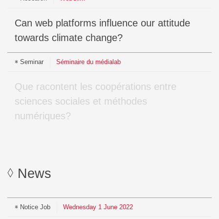
Can web platforms influence our attitude
towards climate change?
Seminar
Séminaire du médialab
Que racontent les coopérations entre
sciences sociales et méthodes
numériques?
News
Notice
Job
Wednesday
1
June
2022