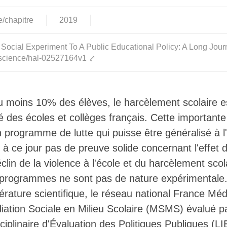
e/chapitre
2019
Social Experiment To A Public Educational Policy: A Long Jour
al.science/hal-02527164v1
⤤
au moins 10% des élèves, le harcèlement scolaire e
é des écoles et collèges français. Cette importante 
 programme de lutte qui puisse être généralisé à l'é
te à ce jour pas de preuve solide concernant l'effet d
clin de la violence à l'école et du harcèlement scol
 programmes ne sont pas de nature expérimentale. 
ttérature scientifique, le réseau national France Mé
tion Sociale en Milieu Scolaire (MSMS) évalué p
sciplinaire d'Évaluation des Politiques Publiques (