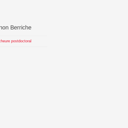
non
Berriche
heure postdoctoral