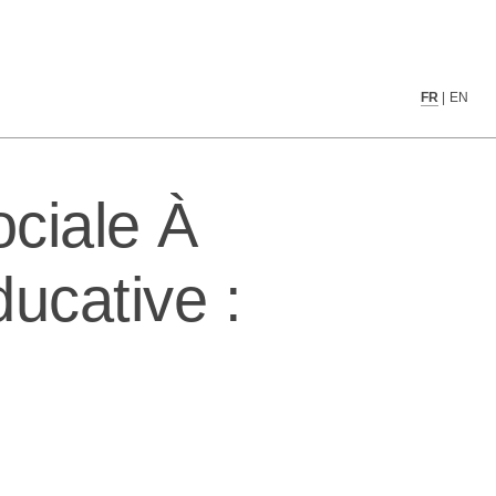
Éducative : Un Long Chemin
FR
|
EN
ciale À
ucative :