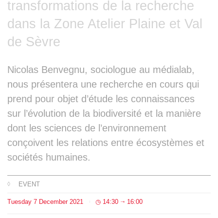
transformations de la recherche
Team
dans la Zone Atelier Plaine et Val
The médialab
de Sèvre
Nicolas Benvegnu, sociologue au médialab,
FR
|
EN
nous présentera une recherche en cours qui
prend pour objet d’étude les connaissances
sur l’évolution de la biodiversité et la manière
dont les sciences de l’environnement
conçoivent les relations entre écosystèmes et
sociétés humaines.
EVENT
Tuesday
7
December
2021
14:30
16:00
⇥