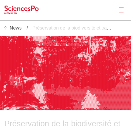
News
Préservation de la biodiversité et transformations de la recherche dans la Zone Atelier Plaine et Val de Sèvre
News
██▓▓▓█████▒▒▒▒▓▓▓▒▒▒▒▓▓▒█▓▒▒▒▒▒▓██████▓███▓▓▓▓▓▒▒▓▓▓█▓░▒▒▓▓▓▓▓▒▒▒▒░░▒░░░░░░░░▒▓█▓██▓▓▓▓▓▓▓▓▓▓▓▓▓▓▒▓█▓▓█▓▓▓▓█▓▓▓▓▓▓▒▒▓▓█▓▓▓▓▓▓▓████▓▒▒▓███▓█▓▓▓▓█▓▒▒▒▒▒▒▓▓▒▒▒▒▒▒▒▓█▓██▓▓▓▓██████████████████▓▓█▓▓▓████▓▓▓█▓█▓▓▒▒▒▓█▓▓▒▓▓▒▒▓▓█████
██▓███████▓▓▓█▓▓▓▒▓▓▓▓▓██▒▓█▓▒▓██████████▓▒▒▓██▒▒▒░▒▓▓▒▒▒▒▒░▒▓▒▒▒▒▒▒▒▒▒▒░░░░░▒▓▓▓▓███▓▒▓▓▓▓▓▓▓▓▓▓▒▓█▓█▓▓██▓█▓████▓▓▓▒▓▓▓█▓▓██████▓░▒▒▓█▓█▓▓▓▓▓▒█▓▒▒▒▒▒▒▓▓▒▒▒▒▒▒▒▒▓▓█▓▓████████████████████▓▓▓▓███▓▓▓▓▓▓▓▓▓██▓▓▒▒▓▓▓▓▓▓▓▓▓▓▓▓████
█▓██▓███████▒▓███▓▓█████▓▓▓██████████████▓▒▒▓█▓▓▒▒▒▒▓▓▒▓▒▒▒▒▒░▒▒▒▒▒▒▒▒▒░▒░░░░░▒▒▓▓▓▓█▓████▓█▓▓▓▓▓▓██▓▓▓▓▓▓▓█████▓▓▓▓▓▓▒▓█▓▓▓▓██▓▓▒▒▒▒▒▓▓██▓▒▓▒░▒▒▒▒▒▒▓▓▓▓▒▒▒▓▓▓▓▓▓██▓▓▓█████▓███▓▓▓▓▓█████▓████▓▓▓▓▓▓▒▓▒▒▓███▓▓█████▓▓▓▓▒▒▒▓███▓
▓▓█▓████▓███████▓▓██████▓█▓▒▓████████████▓▒▓█▓▒▓▒▒▓██▓▒▓▒▒▒▒▒▒▒▒▒▒▒▒▒▒▒▒░░░▒▒▒▓█▓▓▓▒▓▓▓██████▓██▓██████▓▓▓█████▓███████▓█▓▓▓▓▓▓▒▒▒▒▒▒▒░▒▓▓▒▒▓▒░▒▒▒▓▓▓▓▓▓▓▒▒███▓▓▒▓█▓▓▓▓▓▓▓▓▒▒▒▓▓▓▓█▓▓███████████▓▓██▓▒▓▓█▓██████▓███▓▓█▓▓▓▒▓████
███▓█████████▓██▓██▒▒▓▓█▓▓█▓▓██████████████▓▒▓▓▓▓▒▓███▒▓▒▒▒▒▒▒▒▒▒▒▒▒▒▒▒░░░▒▓▓▓▓▓▓▓▓▓▓█▓████████▓▓███████████▓███████▓▓█▓▓▓▓▓▓▓▓▓▒▓▓▓▓▒▒▒░▒▓▒▓▓▒▓▒▒▓▒▒▓▓██▓▒▓▓▓▒▒▒▒▓▒▒▒▒▒▓▓▒▒▒▒▒▒▓▓███████████████▓██▓▓▓████████▓▓███▓▓██▓▓██▓██▒
██▓██████████▓████▓▒█▓▓██████████████████████████▓▒▓██▒▓▒░▒▒▒▒▒▒▒▒▒▒▒▒░▒▓▓▓▓▓▓▓▓▓█▓▓█████▓▓▓▓▓█▓▓█████▓██▓██▓███▓▓▓██▓█▓▓▓▓▓▓▓▓▓▒▓▓▓▓▓▓▒░▒▓▓▓█▒▒▒▒▓▓▒▒▓▓▓▒▒▓█▓▓▓▒▒▓▓▒▒▓█▓▓▒▓▓▓▓▓▓▓▓█▓▓██████████████████▓█████████▓▓▓███▓████▓▒░
█████▓███████████▒▒▓██▓████████████████████████▓██▒▓█▓▒▓▒▒▒▓▒░░▒░░░░░░░▒▒▓▓▓▓▓▓▓▓▓▓▓▓█▓▓▓▒▓▓▓▒▓▓▓▓██████▓▒▓█▓▓▓▓▓▓▓███████▓▓▓█▓▒▓▓▓▓▓▓▓▓▒▒▓█▓▓▓▓▓▒█▓▓▓▓▓▒▒▒▓██▓▓▓▓▓▓▓▓▓▓▓▓▒▓▓▓▒▒▒▒▒▒░░▒██████▓▒██▓█▒▓████▓█▓██████▓▓██████▓▓▓▒░▒
███████████████▓▓▓▓▓███▓██▒▓███████████████████▓███▓▓█████▓█▓▓▓▓▓▓▒▒▒▒▒▒▒▒▓█▓▓██▓▓█▓▓▓▓▓▓█▓▓▓▓▓▓▓▓▓▓███▓▓▓▓▓▓▓▓▓▓██▓▓█████▓▓▓█▓▒▓▒▒▓▓▓▓▓▒▒▒▓▓▓▓▒▒▒▒▒░▒▓▓▓▒▒▓▓▓▒▓▓▓▒▓▒▒▒▓▒▒▓▒▒▒▒▓▓▒▒░▒▓█▓████▓▒▒▓▒░▒░░▓▓██████▓▓███▓████▓▓▓▓▓▒▓▒▓
███████████████▓▓█████████▓█████████████████████████████████▓▓▓▓▓▓▓▒▒▓▓▓▓▓▓▓▓▓▓█▓▓▓▓▓█▓▓▓█▓▓▓▓█▓▓█▓██████████████▓██████████▓████▓▓██▓█▓▓▓▓▓▓▓▒▓▓▒▒▒▒▓▓▓▓▒▒▓█▓▓▒▒▓█▓▓▒▒▓▓▓▓███▓█▓░░▒▒▓██▓███▓▒▒░▒▒░░░▓███████▓███████▓██▓▓▓▓▒▓▓▓
███████████████▓▓███▓█████▓█████████████████████████████▓▓██▓▓▓▓▓▓▓▓▓▓▓▓▒▓▓▓▓▓▒▓▓▓▓▓▓▓█▓▓▓▓█▓▓▓▓▒▒▓▓▓▓▓██▓█▓▓█▓▓▓▓▓█▓▓▓▓██▓▓▓█▓▓▓▓▓▓▓█▓███▓▓██▓▓▓▓█▓██▓▓▓▒▒▒▓▓▒▒▒▒██▓▒▒▒▓█▓▓▓▓▓▓▒▒▒▒▓▓▓█▓▓████▓▒▓▓▒░░▒█████████▓████████▓▓▓▓▒▒▓▓
████████▓███████████████████████████████████████████████▓████▒▓▒▓▒▒▒▓▓▓▓▒▓▓█▓▓▒▓▓█▓▓▓▓▓▓▓▓▓▓█▓▓▓▒▓▓▓▓▓▓▓▓██▓▓▓▓▓▓▒▒▓▓▓▓▓▓▓▓▓▓▓▓▓▓▒▓▓▓▓▓▓▓▓▓▓▓▓▓█▓▒▓█▓█▓▓▓▒░▒▓▒▒▒▒▒▒▓▒▒▒▒▒█▓▒▒▒▓▒▒▒▒▒█▓▒██▓██▓▓▓▓▓█▒░░▒██▓████▓▓▓▓█████▓▓▓▓▓▓▓▓██
Productions
█████████████████████████████████████████████████████▓█████▓▓▒▓▓▓▓▓▒▓▓▓▓▓▓▓▓▓▓▓▓▓▒▓▓▓▓▒▓▓▓▓▓▓▒▒▓▒▒▒▒▓▓▒▒▓▓▓▓▓▓▓▓▓▒▒▒▒▓▓▓▓▓▓▓▓▓▒▓▓▒▓▓▓▓▓▓▒▒██▒▒▓██▒▓█▓▓▓█▓▒░░▒▒░░▒▒▒▒▒▒▒▒▒▓▓█▓▓▒▒▒▒▒▓▒▓░██▓██▓▒▓▓▒▓▒▒░▒█▓██▓██▓▓▓▓▓█▓▓▓▓██▓███▓█▓
███████████████████████████████████████████████████████████████████████████████████████████████████████████▓█████▓████▓▓█▓██▓▓▓▓█▓▓▓▓█▓▓▓▓▓▓▓▓████████▓█▓▒░░▒▓▒▓▒░▒▒▒▒▒▒▒▓▓▓▓▓█▓▒▒▒▒▓▓▒████▓▒▒▒░░▒▒░▒▓████▓█████▓▓▓▓████▓████▓▓▓
█████████████████████████████████████████████████████████████▓██▒▓███████▓███▓████████████████████████████████████████████████████████████████████████▓▓▓▒░░▓▓▒▒▓░░▒░░▒▓▓▓▓▓▓▓▓██▓▓▒▓█▓▓████▓▒▒▒▓▒░░░▒▓▓████████▓▓▓▓▓██▓▓▓▓▓████
██████████████▓██████████████████▓██████████████████▓█▒▒▓▓█▓█▒▒░░░░▓▓▓▓▒░▒▓▓█▓▓▓▓█▓▓▓▓████▓██████▓████▓██████▓█▓▓██████████▓▓█▓▓▓███▓▓▓██▓▓██████████▓███▒░▓▓▒▒▒▓▒░░░░▒▒▒▓▓▓▒▒░▓███▒▓▓▓▒██████▓█▓▒▒▓▒▒▓▓███▓▓█▓▓▓▓▓▓▓▓▓███▓██▓██
███████████████▓█████████████████████████████▓█████▓▓█▓▓▒▓▓▒▓▓▒░░░░▒▒▒▓▒▒▓▓▓▓█▓███▓▓█████████▓▓███████▓█████▓▓████▓█████████▓▓█▓▓▓███████████████████▒▒█▓░▓█▒░▒▒▒░░▒▓▓▒▒▓▓█▓▓▒▒▓███▓▓▓▓▓██████▓▓▓▓▒▒█▓▒▓▓███▓▓▓▓▓▓▓██▓▓▓▓▓▓▓▓▓▓█
███████████████▓▓▓███████████████████████████████▓██████▓▓▓▓▓▓▒░░░░░░▒▓▒▓▓▓▒▒▓▒▓██▓▓▓████▓█████▓██████▓▓▓███▓▓▓█████████████▓██▓███████████▓████▓▓▓█▓▒▓██▒▓█▓▒░░░▒▓▒▓▓▒▓▓▒▓▓▓▓▒█████▓██▓▓█████▓▒▓▓▒░▒▓▒▓▓▓▓▓█▓██▓▓▓▓▓▓▓▓▓▓▓▓▓▓▓▓
████████████████████████████████████████████████████████▓▒▓█▒░▒░░░░░░░░▓▒▒▒▒▓▒▒▓▓███▓██▓▓▓█████▒▓██████▓▓▓███▓▓████████████▓▓▓██████████████████▓███▓░▓██▒▓██▓▒▒▒▓▓▒▒░▒▓▓▒▒▓▓▓████▓▓██████████▒░▒█▓▒░▓██▓▓███▓▓▓▓▓▓▓▓▓▓▓▓▓██▓▓▓▓
███████████████▓███████████████████████████████▓███▓█████▓▒▒▒░░░░░░░░░░░▒░▓▓▓███▓█████▓▓███▓███▓▓▓██▓████████████████████████▓███████████████▓▓█▓▓██▓░▒█▓░▓███▒▒░▒░▒▒░▒██▓▓███████▓▓▓▓███▓█████▒▒██▓▒███████▓█▓▓▓▓▓██▓▓▓██▓▓▓▓▓▓
██████████████████████████████████████████████▓▓███▓▓▒▓█▒▒▒▒░░▒░░░░░░░░▒▓▓███▓▓▓▓▓███▓████████▓████▓█████████████████████████▓████████████▒▒▓▒▒▒▒▒█▓░░▒█▓▒████▒▒▒▒▒▒▓▓██████████████████████▓██▓▓▓▓▓▓█▓████▓███▓▓▓▓▓▓▓▓▓▓█▓██▓▓█
████████████████████████████████████████████████████▒▒▓▓▓█▓▓▒▒▒▓▒▒▒░░░░░▓█▓▓█▓▒▓▓▓▓█▓▒███████▓█▓██████████████████████████▓██▓███████████▒▒▒▓▓▓▓▓▓▓▒▒▒▒██▓▓███▒▒▒░░▒▓▓▓█████████████▓███████████████▓█▓██▓█▓██▓▓▓▓▓██▓▓▓▓▓▓▓▓▓██
███████████████████████████████████████████████████▓▓███▒▓▓▓▓█▓▓██▓▒▒▒▒▒▓████▓▓▓███▓▓▓▓▓████▓▒▓▓▓█████████████████████████▓████▓██████▓▒▓▒▒▓▓▓▒▒▒▓▓▒▒▒▒▒█▓▒░▒▒░▓▒░░▓▓▒█████████████▓▓████▓█████████████████▓▓▓▓████▓▓▓▓▓▓▓█▓▓███
██████████████████████████████▓█████████████████████████▓▓▓▓▓▓██████▒▒▒▓▓██████████▓▒▒▒▓███▓▓▓▓█▓███████████████████████▓████████████▓▒▒▒▒░▒█▒░▒▒▓▓▒▓░░▒█▒▒▒▒▓▓█▓▒▒█▓███████████████▓████▓████████████▓▓████▓▓██████████▓▓██▓███
██████████████████████████████████████████████████████████▓▒▓████████▓▒▒▒██▓▓▓███▓▓▓▓▒▓████████████████████████████████████▓▓█████▓▓▓▒▒░░░░▒▓▒▓▒▒▒▒▒▒░▒▓█▒▒▒███▓▓███▓█████████████████▓██▓▓█▓████████████▓█▓▓█▓█▓███▓███▓███▓███
████████████████████████████████████████████████▓██▓██████▓░▓▓▓▓▓▓████▒░▒█▓▒▓▓████▓▓▓██████████████████████████████████████▓███▓▓▓▓▓▓▓▒░░░░▒▓▒█▓▒▒▒▒▒▒▓▒▒▒▓▒▒█▓▓▓████████████████████▓▓█▓▓████████████████▓▓███▓▓██▓██▓▓█▓▓█████
████████████████████████████████████████████████▓▓██████▓▓█▓▓▓▓▓▓▓▓▓▓▓▓▓██████████▓▓█████████████▓█████████████████████▓█▓▓▓██▓▓██▓████▒▓▓▒▓▓██▓▓▓▒▒▒▓▒▓░░░▓▓█▓▓██▓███████████▓███████▓████▓██▓▓████▓▓▓██▓▓█████▓▓▓██▓███▓▓██▓▓▓
███████████████████████████████████████████████████████▓▓▓█▓▓▓▒▓▓▓▓▓▓▓▓▓██▓▓█▓▓██████████████████▓█████████████████████▓▓▓████▓▓██▓███▓▒█▓▓▒▓█▓▓█▒▓▒▓▓▓▓░▒░▒███▓▓█████████████████████████▓█▓▓▓██████▓▓▓███▓▓███▓▓█▓▓████▓█▓▓▓▓█
████████████████████████████████████████████████████▓██▓▒▓████▓▓▒▒▓▒▓▓▒▒▓▓▒██▓█████████████████▓█████▓████████████████▓███████▓████▓▓▓▓▓██▓▒██▓▒▓▓█▓▒▓▓▒░░░░▓██▓██████████████████████▓█▓▓▓▓█▓▓███▓████▓███▓▓████▓██▓▓████▓▓▓▓██
███████████████████████████████████████████████████████▓▓▓▓████▓▒▓█▓▓█▒▓█▓▓█▓▒▓███████▓████████▓█████▓▓███████▓██████▓██████▓▓██████▓▓▓███▓▓██▒▒▓▓▒░░▒▒▒▒▒▒▒▓▓██████████████████████████▓▓████▓▓▓▓▓▓█▓█▓███▓▓▓▓▓████▓▓▓▓▓█▓▓▓▓▓█
████████████████████████████▓████████████████████▓█████▓▓██████▓▒▒▒▒▒▒▒▒▓▒▒▒▓▒▓████████▓█████████████▓▓███████████▓▓▓███████▓█▓███▓▓██▓███████▓▓▓█▓▒▒▓▓▒░▓▓▓█▓████▓▓██████████████████████████▓█▓▓████▓▓███▓██▓████▓▓▓▓▓▓▓▓▒▓▓▓█
████████████████████████████████████████████▓▓███▓█████▓████████▓▒▒▒▓▒▒▓▒▒▒▓█▓▓█████▓▓██████████▓████▓█▓▓████▓████████████████████████████████████████▓▓▒▒▒▒█▓████▓████████████▓██▓████████████▓▓▓▓███▓▓██████▓███▓▓▓▓▓█▓▓▓▒▓▓██
█████████████████████████████████████████████▓███▓█████▓▓████████▓▒▒▒▒▓▓▓▓▓██▓██████▓▒▓████████▓█████▓██▓███████▓▓██▓██▓▓▓▓▓███▓█▓██▓█████████████████▓▓▓▒▒▒████████████████▓████████████████████▓▓███▓▓██▓███▓▓▓▓▓▓▓▓▓▓▓▓▓▓█▓██
Activities
███████████████████████████████████▓▒█████████████▓▓███▓█████▓███▓▓▓▓▓████▓██▓██████▓▓██████████████▓▓▓██▓████▓▓▓▓▓██▓▓▓▓▓████▓▓▓█████▓▓██████████████▓▒▓█▓▓████████████████████████████████████████████▓████▓███████▓▓▓▓▓▓▓██▓▓
████████████████████████████████████▓██████████████████▓███▓▓▓██▓▓▓▒▓▓▓██████████████████▓██████████▓▓█▓▓▓▓█▓▓▓▓▓▓▓████▓████████▓████████████████▓███▓▒▒▓▓▓███▓██████▓██████████████████████████████████▓▓███▓▓██████▓▓▓▓▓▓▓███▓
█████████████████████████████████████▓█████████████████████▓▓█▓▓█▓▓▒▒▓▓▓██████▓▓▓███████████████▓▓▓█▓██▓██▓██▓▓▓▓██▓█████████████▓██████████████████▓▓▓▓███▓▓████████▓███████████▓██████▓████▓████████▓█▓███▓██▓██▓▓██▓█▓▓▓████▓
███████████████████████████████████▓██████████████████████▓██▓█▓▓▓██▓▓▓███████▓▓████████████████▓▓▓█▓▓█▓▓█▓██▓▓▓▓███▓▓██▓▓▓██████████████▓███████▓██████████▓██████████▓█▓████████████▓██▓▓████▓█████▓█████████▓▓██▓█████▓▓▓▓▓██
█████████████████████████████▓▓▓▓███▓▓▓▓████▓▓████████▓█████▓▓▓▓███████████████████████████████████▓▓█▓▓▓▓▒▒▓▓▓███████▓▓█▓█████▓▓▓███████████████▓███▓▓██████████████▓████████████████▓██▓▓███▓▓█████████████████████▓▓▓▓▓▓▓▓▓▓█
██████████████████████████████▒▓▓█▓█▓▒▒▓███▓█▓████████▓▓█▓███▓▓▓█████▓▓████████████████████████████▓▓▓▓▒▓▓▓▓▓▓▓███████▓▓███████▓▓▓▓▓███████████████▓▓▓▓████████████████▓▓███████████▓▓███▓████▓█████▓▓████████▓██████▓▓▓▓▓▒██▓▓█
███████████████████████████▓██▓██████▓▒▓██████▓███████▓▓▓▓▓███▓████▓██▓▓█████████████████████▓▓▓▓██▓▓▓▓▓█▓▓█████████████████▓▓▓▓█▓▓▓▓██▓▓█▓████▓██▓█▓▓▓▓███████▓██▓█████▓███████████████████████████▓▓███▓▓████▓█▓▓███▓█▓▓▓▓█▓▓▓
██████████████████████████▓▒██▓██████▒▒████████████████▓▓▓▓███▓▓██████▓▓███████████████████████▓▓████▓▓▓████████▓▓██▓▓▓▓▓█████▓▓█▓███▓██▓▓███▓▓██▓█▓▓▓▓█▓██████████████████████████████▓█████████████████▓▓▓██▓▒▓▓▓▓▓▓█▓█▓▓▒▓▓▓▓
█████████████████▓█████████▓█▓▓█████▓▓▒███████████████████████▓███████▓▓█████████████████████▓████▓█▓▓▓▓███████▓████▓▓███▓█▓▓▓▓▓█▓███████▓██▓███▓▓█▓▒▓▓███████████████████████████████████████████████▓▓██▓▓█▓▓▒▓▓▓▓▒▓▓▓▓▓▓▓▓▓▓▓
█████████████████▒███████████▓▓██████▓▒███████████████████████████████▓▓▓███████████████████▓████████▓▓▓██████████████▓██▓▓▓▓█▓▓▓████▓████▓█████▓▓██▓▓█▓████████▓████████▓██████████████████████▓██████▓█▓▓▓▒██▓▓▓▓▓▓▓▓▒▓▓▓▓▒▒▓▓
▓████████████████████████████▓▓█▓█████▓▓████████████████▓▓▓▓█████████████▓█████████████▓▓██▓▓██▓█████▓▓██▓▓█████████████▓▓▓▓██▓▓▓▓█▓▓▓██▓▓█▓▓██▓██▓▓▓▓▓██████████████████▓█████████████████████▓█████▓██▓▓▓▓▓██████▓▓▓▓▒▒▒▒▒▒▓▓▓
▓█████████████████████████▓██▓▓█▓████▒▓▓▓███████████████▓▓▓█▓▓█████████████████████████▓███▓██▓█████████▓▓███▓▓▓███▓█▓██▓████▓▓▓██▓▓▓█▓▓█▓▓▓▓▓█████▓▓▓▓██▓▓██████████████▓█▓█████████████████████▓███████▓▒▓▓███████▓▓▓▓▒▒▓▒▓▒▓▓
▓████████▓▓██████████████▓▓██▓▓██████▓██▓████████████████▓███▓▓█████████████▓█▓███████████▓▓▓███████▓▓▓█████▓▓█████████▓▓██▓▓▓▓▓▓▓████▓▓▓▓▓█▓████▓▓▓▓▓█▓▓▓█▓█▓███▓▓▓▓████▓████████████▓███████▓▓▓███▓███▓▓▓█▓██▓████▓▓▒▒▒▒▒▓▒▒▒▒
▓████████▓██████▓▓██▓▓████▒████████▓▓▓▓▓▓▓▓███████████████▓██▓▓▓███████████▓▓██████▓▓▓▓▓▓▓██████████▓▓██████▓██████████▓███▓▓█████▓██▓▓▓█▓██▓███████▓▓▓▓▓▓████▓▓▓███▓██████████████████████▓███████▓████▓▓██▓▓▓▓▓▓▓▓▒▒▒▒▒▒▒▒▓▒▒▓
▓███████████████▓█▓▒▓▓▓██▓▓▓▓▓█▓▓▓▓▒▓▓▓███▒██████▓████████▓██▓█████████████▓███████████▓██▓▓██████████████████████▓▓██████████████▓█▓▓█████▓█▓██████▓███▓████████████████▓██████████████▓█▓████████▓██▓▓▓▓▓█▓▓▓▓▓▓▒▒▓▒▒▒▓▓▒▓▓▓▓█
▓██████████████▓▓▓▒▒▒▓▓▓█▓▓▒▓▓▓▓█▓▓▓█▓██▓▓▒▓█████▓███████▓▓▓▓██████████████████████████████▓███████████████▓███████████▓███████████▓▓▓█████▓█▓▓▓█▓▓█████████████████████████████████████████████▓▓▓▓██▓▓█████▓▓▓▓▓▓▓▒▒▓▓████▓█▓▓
▓██████████████▓▓▓▒▓▓▓▓▓▓▒▒▒▒▓▓▓▓▒▒██▓▓▒▒▒▒▒▒▒▓▓▓▓▒▒▒▒▒▒▒▒▒▒▓█▓█████████████████████████▓▓████████████████▓██████████▓██▓▓████████▓▓█████▓█████████████████████████████████████████▓██████████▓▓▓▓█▓▓▓▓▓█████▓▓▓▓▓▓▓▓▓▓▓███▓▓▓██
▓██████████████▓▓▓▒▓▓▓▓▓▓▓▒▒▓█▒▒▓▒▓█▓███▓▓▒▒▒▒▒▒▒▒▒▒▒▒▒▒▒▒▒▒▒▓▓▓████████████▓████████▓███▓██████████████████████████████▓█▓▓████████████▓▓█▓███████████████████████████████████████████████▓▓█▓▓▓██▓▓▓█████▓▓▒▓▓▓▓▓▓█▓▓▓▒▒▓▓▓▓██
▓██████████████▓▓▓▓▓▓▓▓▓▓▓▓▒▓▓▒▓▓▒▓▓▓███████▓▓▒▒▒▒▒▒▒▒▓▓▓▓▒▓▓▓███████████▓▓█████████▓████████████████████▓█████████████▓█▓▓█▓███████████▓██████████████████████████████████████████████████▓▓████▓▓█▓▓█████▓▓▓▓▓▓▓▓▓██▓█████████
▓█████████████▓▓▓▓▓▓▓▓▓▓█▓▓▒▓▓▒▓▓▒▓█▓▓██▓▒▒▒▒▒▒▓▓▒▓▓▓█████▓██▓▓█▓████████▓▓███████████████████████████████████████████▓▓▒▓█▓▓███████████▓▓██████████████████████████████████████████████▓▓███████▓██▓▓████████▓▓▓▓▓▓▓▓▓▓██▓█▓▓▓▓
Tools
████████▓▓████████▒▓█▓▓▓░░▒▒▒▓▓▓▒▒▓▓▒▓▓▓▓▒░░▓▓▓▓▓▒▓██████▓▓▓█▓▓████████▓▓▒▓████████████████████████████████████████████▓▓▓█▓▓██████████████████████████▓█████████████████████████████████████████████▓███████▓▓▓▓▓▓▓▓▓▒▓▓▓▓▓▓▓▓▓
████████▓▓█▓█████▓▒▒▓▓▓▒▒▓▓▒▒▓▒▓▓▒▓▓▓▓███▓▒▒█████▓███████▓▓████████████▓▒▒▓██████████████████████████████▓████████████████▓█▓▓███████████████████████▓██████████████████████████████████████████████▓▓██████▓▓▓▓▓██▓▓▓▓▓▓▓▓▓▓▓▓▓
███████▓▓▓▓▓███▓▓█▓▓▓▓▓▓▓▓▓▒▒▓▒▒▓▒▓▓▓▓███▓▒▒█████▓███████▓▓▓██▓██████▓▓▒▒▒▓██████████████████████████████████████████████▓▓█████████████▓▓██████████████████████████████████████████████████████████▓███████▓▓█▓▓██▓▓▓▓▓▓▓▓▓▓▓▓▓
█████████████████▓▓▓▒▓▓██▓▒▒▒▓▓▓▓▓▒▓▓▓▓██▓▓▓██████████████▓▓▓▓▒▓▓▓▓▓▒▒▒░▒▓██████████████████████████████████████████████████████████████▓▓███████████████████████████████████████████████████████████████▓▓▓▓▓▓▓▓▓██▓▓▓▓▓▓▓▓▓▓▓▓
██████████▓▒▓▓███▓▓▓▓▓▓█▓▒▒▒▒▓▓▓▓▓▒▓▓▓▓██████████████████▓▓▒▒▒▒▒▒▒▒▒▒▒▒▒▓▓█████████████▓▓▓▓▓▓███████████████████████████▓███████████████▓███████████████████████████████████████████████████████████████▓▓▓▓▓▓▓▓▓▓▓▓▓▓▓▓▓▓▓▓▓▓▓▓
███████▒░░▓████████████▓▓▓▓▓▓▓▓▓▓▓▓▓█▓▓████████████████▓▓▓▒▒▒▒▒▒▒▒▒▒▒▒▒▒▓▓█████████████▓▓██▓▓████████▓▓█████████████████▓▓▓█████████████▓▓█████████████████████████████████████████████████████████████▓▓▓▓▓▓▓▓▓▓▓▓▓▓▓▓▓▓▓▓▓▓▓▓▓
██████▒▒▒▒█████▓████████▓██▓▓▓▓██████▓▓▓███▓██████████▓▓▓▓▒▒▒▒▒▒▒▒▒▒▒▒▒▒▒▓▓▓▓▓█████████▓▓▓█▓▓███████▓▓▓████████████████▓▓▓▓▓▓▓█████▓▓███████████████▓▓▓▓▓█████████████████████████████████████████████▓▓▓▓▓▓▓▓▓▓▓▓▓▓▓▓▓▓▓▓▓▓▓▓▓▓
██████▓▒▒▒█████▓███████▓▓██▓▓▓▓██████▓▓▓██████████████▓▓▓▓▓▒▒▒▒▒▒▒▒▒▒▒▒▒▒▓▓▓▓▓██████████▓▓▓▓▓██████▓▓▓▓▓▓▓▓█▓▓▓██████▓▓▓▓▓▓▓▓▓▓▓▓▓▓▓▓▓▓▓█▓██████▓▓▓▓▓▓▓▓▓▓▓████████████████████████████████████▓█▓███▓▓▓▓▓▓▓▓▓▓▓▓▓▓▓▓▓▓▓▓▓▓▓▓▓▓▓
██████▓▓▒▓█████▓██████▓███████▓▓██████▓▓████████████▓▓▓▓▓▓▓▒▒▒▒▒▒▒▒▒▒▒▒▒▒▓▓▓▓▓▓█████████▓▓▓▓▓▓█▓██▓▓▓▓▓▓▓▓▓▓▓▓▓▓▓██▓▓▓▓▓▓▓▓▓▓▓▓▓▓▓▓▓▓▓▓█▓▓▓███▓▓▓▓▓▓▓▓▓▓▓▓▓▓▓█▓▓▓▓▓▓▓██████████████████████████▓▓▓▓▓▓▓▓▓▓▓▓▓▓▓▓▓▓▓▓▓▓▓▓▓▓▓▓▓▓▓▓▓
█████▓▓▒▓▓▓███████████▓████████▓████████████████████▓▓▓▓▒▒▒▒▒▒▒▒▒▒▒░▒▒▒▒▒▒▓▓▓▓▓▓███▓▓▓▓▓▓▓▓█▓▓██▓▓▓▓▓▓▓▓▓▓▓▓▓▓▓▓▓▓▓▓▓▓▓▓▓▓▓▓▓▓▓▓▓▓▓▓▓▓▓▓▓▓▓▓▓▓▓▓▓▓▓▓▓▓▓▓▓▓▓▓▓▓▓▓▓▓▓▓▓▓▓▓▓▓▓▓███████████▓██████▓▓▓▓▓▓▓▓▓▓▓▓▓▓▓▓▓▓▓▓▓▓▓▓▓▓▓▓▓▓▓▓▓▓
█████▒▓▒▓▓▓███████████▓█████████▓████▓██▓████████████▓▓▓▒▒▒▒▒▒░░░░░░░▒▒▒▒▒▒▓▓▓▓▓▓▓▓▓▓▓▓▓▓▓▓▓▓███▓▓▓▓▓▓▓▓▓▓▓▓▓▓▓▓▓▓▓▓▓▓▓▓▓▓▓▓▓▓▓▓▓▓▓▓▓▓▓▓▓▓▓▓▓▓▓▓▓▓▓▓▓▓▓▓▓▓▓▓▓▓▓▓▓▓▓▓▓▓▓▓▓▓▓▓███▓███████▓█████▓▓▓▓▓▓▓▓▓▓▓▓▓▓▓▓▓▓▓▓▓▓▓▓▓▓▓▓▓▓▓▓▓▓▓
████▓▒▓▒▓▒██████████████████████▓▓███▓▓▓█████▓█▓▓▓▓▓▓▓▓▒▓▒▒▒▒▒▒▒░░░░░░░▒▒▒▒▒▓▓▓▓▓▓▓▓▓▓▓▓▓▓▓▓▓▓██▓▓▓▓▓▓▓▓▓▓▓▓▓▓▓▓▓▓▓▓▓▓▓▓▓▓▓▓▓▓▓▓▓▓▓▓▓▓▓▓▓▓▓▓▓▓▓▓▓▓▓▓▓▒▒▒▓▓▓▓▓▓▓▓▓▓▓▓▓▓▓▓▓▓▓▓▓██▓████▓█████▓█████▓▓▓▓▓▓▓▓▓▓▓▓▓▓▓▓▓▓▓▓▓▓▓▓▓▓▓▓▓▓▓▓
████▒█▓▓████████████████████████▓█████▓▓██▓▓▓▓▓▓▓▓▓▓▓▓▓▒▒▒▒▒▒▒▒▒▒░▒▒▒░▒░▒▒▒▒▒▒▒▓▓▓▓▓▓▓▓▓▓▓▓▓▓▓▓▓▓▓▓▓▓▓▓▓▓▓▓▓▓▓▓▓▓▓▓▓▓▓▓▓▓▓▓▓▓▓▓▓▓▓▓▓▓▓▓▓▓▓▓▓▓▓▓▓▓▓▓▓▓▒▒▒▒▒▓▓▓▓▓▓▓▓▓▓▓▓▓▓▓▓▓▓▓▓▓▓█▓▓▓▓▓▓▓█▓▓▓▓▓▓▓▓▓▓▓▓▓▓▓▓▓▓▓▓▓▓▓▓▓▓▓▓▓▓▓▓▓▓▓▓▓▓▓
███▒▓█████████████████████████████████▓▓█▓▒▓█████▓▓▓▓▓▓▓▓▒▓▒▒▒▒▒▒▒▒░▒░▒░▒▒▒▒▒▒▒▒▓▓▓▓▓▓▓▓▓▓▓▓▓███▓▓▓▓▓▓▓▓▓▓▓▓▓▓▓▓▓▓▓▓▓▓▓▓▓▓▓▓▓▓▓▓▓▓▓▓▓▓▓▓▓▓▓▓▓▓▓▓▓▓▓▓▒▒▒▒▒▓▓▓▓▓▓▓▓▓▓▓▓▓▓▓▓▓▓▓▓▓▓▓█▓▓▓▓▓█▓▓▓▓▓▓▓▓▓▓▓▓▓▓▓▓▓▓▓▓▓▓▓▓▓▓▓▓▓▓▓▓▓▓▓▓▓▓▓▓▓
███▒█████████████▓▓██████████████████████████████▓▓▓▓▓▓▓▓▓▒▒▒▒▒▒▒▒▒▒▒▒▒▒▒▒▒▒▒▓▓▓▓█▓▓▓█▓██▓▓██▓▓▓▓▓▓▓▓▓▓▓▓▓▓▓▓▓▓▓▓▓▓▓▓▓▓▓▓▓▓▓▓▓▓▓▓▓▓▓▓▓▓▓▓▓▓▓▓▓▓▓▓▓▓▒▒▒▒▒▒▒▒▒▓▓▓▓▓▓▓▓▓▓▓▓▓▓▓▓▓▓▓▓▓▓▓▓▓▓▓▓▓▓▓▓▓▓▓▓▓▓▓▓▓▓▓▓▓▓▓▓▓▓▓▓▓▓▓▓▓▓▓▓▓▓▓▓▓▓▓▓
██████████████████▓██▓▓██████████▓▓██████████████████▓▓▓▓▓▓▒▒▒▒▒▒▒▒▒▒▒▒▒▒▒▒▒▓▓▓▓▓████████████▓█▓▓▓▓▓▓▓▓▓▓▓▓▓▓▓▓▓▓▓▓▓▓▓▓▓▓▓▓▓▓▓▓▓▓▓▓▓▓▓▓▓▓▓▓▓▓▓▓▓▓▓▓▓▒▒▒▒▒▒▒▒▒▓▓▓▒▒▓▓▓▓▓▓▓▓▓▓▓▓▓▓▓▓▓▓▓▓▓▓▓▓▓▓▓▓▓▓▓▓▓▓▓▓▓▓▓▓▓▓▓▓▓▓▓▓▓▓▓▓▓▓▓▓▓▓▓▓▓▓
█████████████████▓▓██▓█████████████▓▓▓██████████████████▓▓▓▒▒▒▒▒▒▒▒▒▒▒▒▒▒▒▓▒▓▓▓▓▓███████████████████▓▓▓▓▓▓▓▓▓▓▓▓▓▓▓▓▓▓▓▓▓▓▓▓▓▓▓▓▓▓▓▓▓▓▓▓▓▓▓▓▓▓▓▓▓▓▓▒▒▒▒▓▒▒▒▒▒▒▒▒▒▒▓▓▓▓▓▓▓▓▓▓▓▓▓▓▓▓▓▓▓▓▓▓▓▓▓▓▓▓▓▓▓▓▓▓▓▓▓▓▓▓▓▓▓▓▓▓▓▓▓▓▓▓▓▓▓▓▓▓▓▓▓▓
█████████▒█████████▓██████████████████████████████████▓▓█▓▓▒▒▒▒▒▒▒▒▒▒▒▒▒▒▒▒▒▓▓▓▓▓█████████████████████████████████████▓▓▓▓▓▓▓▓▓▓▓▓▓▓▓▓▓▓▓▓▓▓▓▓▓▓▓▓▒▒▒▒▒▒▒▒▒▒▒▒▒▒▓▓▓▓▓▓▓▓▓▓▓▓▓▓▓▓▓▓▓▓▓▓▓▓▓▓▓▓▓▓▓▓▓▓▓▓▓▓▓▓▓▓▓▓▓▓▓▓▓▓▓▓▓▓▓▓▓▓▓▓▓▓▓▓
████████▓▒█▓█████▓▓▓▓▓▒▓▓▓█████████████████████████████████▓▒▒▒▒▒▒▓▓▒▒▒▒▒▒▒▓▒▓▓▓▓▓███████████████████████████████████████▓▓▓▓▓▓▓▓▓▓▓▓▓▓▓▓▓▓▓▓▓▓▓▓▓▒▒▒▒▒▒▒▒▒▒▒▒▒▒▒▒▒▒▓▓▒▓▓▓▓▓▓▓▓▓▓▓▓▓▓▓▓▓▓▓▓▓▓▓▓▓▓▓▓▓▓▓▓▓▓▓▓▓▓▓▓▓▓▓▓▓▓▓▓▓▓▓▓▓▓▓▓▓
████████▒▒███▓█▓▒▒▓█▓████████████████████████████████████████▒▒▒▒▒▒▓▒▒▒▒▒▒▒▓▓▓▓▓▓▓████████████████████████████████████████▓▓▓▓▓▓▓▓▓▓▓▓▓▓▓▓▓▓▓▓▓▓▒▓▒▒▒▒▒▒▒▒▒▒▒▒▒▒▒▒▒▒▒▒▓▓▓▓▓▓▓▓▓▓▓▓▓▓▓▓▓▓▓▓▓▓▓▓▓▓▓▓▓▓▓▓▓▓▓▓▓▓▓▓▓▓▓▓▓▓▓▓▓▓▓▓▓▓▓▓▓▓
Seminar
████████░▓██████████▓████████████████████████████████████████▓▓▒▒▒▓█▓▒▒▒▒▒▒▒▓▒▓▓▓▓▓█████████████████████████████████████▓▓▓▓▓▓▓▓▓▓▓▓▓▓▓▓▓▓▓▓▓▓▓▓▒▒▓▒▒▒▒▒▒▒▒▒▒▒▒▒▒▒▒▒▒▓▓▓▓▓▓▓▓▓▓▓▓▓▓▓▓▓▓▓▓▓▓▓▓▓▓▓▓▓▓▓▓▓▓▓▓▓▓▓▓▓▓▓▓▓▓▓▓▓▓▓▓▓▓▓▓▓▓▓
███▓████▒████████████████████████████████████████████████████████▓▒▒▒▒▒▒▒▒▓▒▒▓▓▓▓█▓█▓████████████████████████████████████████▓▓▓▓▓▓▓▓▓▓▓▓▓▓▓▓▓▓▒▓▓▒▒▒▒▒▒▒▒▒▒▒▒▒▒▓▒▒▒▒▓▓▓▓▓▓▓▓▓▓▓▓▓▓▓▓▓▓▓▓▓▓▓▓▓▓▓▓▓▓▓▓▓▓▓▓▓▓▓▓▓▓▓▓▓▓▓▓▓▓▓▓▓▓▓▓▓▓▓
███▓████▒▓████████████████████████████████████████████████████████▓▒▒▒▒▒▒▒▓▒▓▓▓▓▓▓██████████████████████████████████████████████████▓▓▓▓▓▓▓▓▓▒▓▓▓▒▒▒▓▒▒▒▒▒▒▒▒▒▒▒▒▒▒▒▒▓▓▓▓▓▓▓▓▓▓▓▓▓▓▓▓▓▓▓▓▓▓▓▓▓▓▓▓▓▓▓▓▓▓▓▓▓▓▓▓▓▓▓▓▓▓▓▓▓▓▓▓▓▓▓▓▓▓▓
████▓██▓██▓████▓▓▓▓▓▓██████▓▓▓█████████████████▓▓▓███████▓▓▓▓███████▓▒▒▒▒▒▒▒▓▒▓▓▓█▓██████████████████████████████████████████████████▓▓▓▓▓▓▓▓▒▓▓▒▒▒▒▒▒▒▒▒▒▒▒▒▒▒▒▒▒▒▒▒▓▒▒▒▓▓▓▓▓▓▓▓▓▓▓▓▓▓▓▓▓▓▓▓▓▓▓▓▓▓▓▓▓▓▓▓▓▓▓▓▓▓▓▓▓▓▓▓▓▓▓▓▓▓▓▓▓▓▓
███▓▓▓▓███████▓▒▓▓████████▓██████████████████████████▓██████▓▓▓▓██▓▒▒▒▒▒▒▒▒▒▓▒▓█▓██████████████████████████████████████████▓▓▓▓▓▓▓▓▓▓▓▒▓▓▓▒▒▒▒▒▒▒▒▒▒▒▒▒▒▒▒▒▒▒▒▒▒▒▒▒▒▒▒▒▒▒▓▓▓▓▓▓▓▓▓▓▓▓▓▓▓▓▓▓▓▓▓▓▓▓▓▓▓▓▓▓▓▓▓▓▓▓▓▓▓▓▓▓▓▓▓▓▓▓▓▓▓▓▓▓▓
████▓████████▓███████████████████████████████████████▓▒▓▓▓██████▓▓▓▓▒▒▓▓▓▓▒▒▓▓▒▓▓▓███▓▓███████████████████████████████████▓▓▓▓▒▒▓▓▓▓▓▓▓▓▓▓▒▓▒▒▒▒▒▒▒▒▒▒▒▒▒▒▒▒▒▒▒▒▒▒▒▒▒▒▒▒▓▒▓▓▓▓▓▓▓▓▓▓▓▓▓▓▓▓▓▓▓▓▓▓▓▓▓▓▓▓▓▓▓▓▓▓▓▓▓▓▓▓▓▓▓▓▓▓▓▓▓▓▓▓▓▓
███▓▒█▓█████▓████████████████████████████▓▓▓▒▓▓▓▓█████▓▓▓▓█████████████████▒▒▓▓▓██▓█████████████████████████████████████▓▓▓▓▓▓▓▓▓▓▒▒▓▓▓▓▓▓▓▒▒▒▒▒▒▒▒▒▒▒▒▒▒▒▒▒▒▒▒▒▒▒▒▒▒▒▒▒▒▒▒▓▓▓▓▓▓▓▓▓▓▓▓▓▓▓▓▓▓▓▓▓▓▓▓▓▓▓▓▓▓▓▓▓▓▓▓▓▓▓▓▓▓▓▓▓▓▓▓▓▓▓▓▓
██▓▓▓████▓▒▓▓██████████▓▓▓▓▓█████████████▓▓▓▓▓▒▒▒▒▒▓▓██▓▓▓▓██▓██████████████▓▓▓▓█▓█▓████████████████████████████████████████▓█▓▓▓▓▓▓▓▓▓▓▓▓▓▒▒▒▒▒▒▒▒▒▒▒▒▒▒▒▒▒▒▒▒▒▒▒▒▒▒▒▒▓▒▒▒▒▓▓▓▓▓▓▓▓▓▓▓▓▓▓▓▓▓▓▓▓▓▓▓▓▓▓▓▓▓▓▓▓▓▓▓▓▓▓▓▓▓▓▓▓▓▓▓▓▓▓▓▓
▓███▓█▓▒▒▒▓█████████▓▓▓▒▒▓██████████████████▓▓▓██▓▓▒▒▒▒▒▒▒▒▒▓▓▓▓▓█████████▓▓▓▒▒▒██▓██▓▓▓████████████████████████████████████████▓▓▓▓▓▓▓▓▓▓▓▓▓▓▒▒▒▒▒▒▒▒▒▒▒▒▒▒▒▒▒▒▒▒▒▒▒▒▓▓▓▒▓▓▓▓▓▓▓▓▓▓▓▓▓▓▓▓▓▓▓▓▓▓▓▓▓▓▓▓▓▓▓▓▓▓▓▓▓▓▓▓▓▓▓▓▓▓▓▓▓▓▓▓▓▓
███▓▓█▓▓████▓██████▓▓▓▓▓▓▓▓▓▓▓▓▓▒▓▓▓▓▓▓▓▓▓▓▓▓▓▓▓▓▓▓▓▓▓▒▒▒▒▒▒▒▒▒▓▓████▓▓▓▓▓▒▒░░░▒▓▓▓▓█▓██▓▓██████████████████████████▓████▓███▓▓▓▓▓▓▓▓▓▓▓▓▓▓▓▒▒▒▒▒▒▒▒▒▒▒▒▒▒▒▒▒▒▒▒▒▒▒▒▒▒▒▒▓▒▓▓▓▓▓▓▓▓▓▓▓▓▓▓▓▓▓▓▓▓▓▓▓▓▓▓▓▓▓▓▓▓▓▓▓▓▓▓▓▓▓▓▓▓▓▓▓▓▓▓▓▓▓▓
▓▓▓█▓███▓▓▒▒▒▒▒▒▓▓▓▓▓▒▒▒▒▒▒▒▓▒▒▒▒▒▒▓▓▓▓▓██▓▓▒▒▒▒▒▓▓▓▓▓▓▓▓▓▒▒▓▓▓▒▓▓███▒▒▒▒▓▓▒▒▒▒░░▒▓▓████▓▓▓██████████████████▓███▓▓▓▓█▓█▓████▓▓▓▓▓▓▓▓▓▓▓▓▓▓▓▒▒▒▒▒▒▒▒▒▒▒▒▒▒▒▒▒▒▒▒▒▒▒▒▒▒▒▒▒▒▓▓▓▓▓▓▓▓██▓██▓▓▓▓▓▓▓▓▓▓▓▓▓▓▓▓▓▓▓▓▓▓▓▓▓▓▓▓▓▓▓▓▓▓▓▓▓▓▓▓▓
▓███▓█▓▒▒░░░▒▒▒▒▓▓▒▒▒▒▒▒▒▒▒▒▒▒▒▒▓▓█████▓▓▒▓▓▓▓▓▓▓▓▓███████▓▓▒▒▒▓▓▓▓▓▓█▓▓▒▒▒▒▒▓▓▓▒▒▒▓██████████▓██▓▓█▓▓██████████▓███████▓██████▓▓▓▓▓█▓▓▓▓▓▒▒▒▒▒▓▓▒▒▓▓▓▓▓▓▒▓▓▓▓▓▓▓▒▒▒▓▓▒▒▒▓▓▓▓▓▓▓▓█▓▓██▓▓▓▓▓▓▓▓▓▓▓▓▓▓▓▓▓▓▓▓▓▓▓▓▓▓▓▓▓▓▓▓▓▓▓▓▓▓▓▓▓▓
████▓▓░░░░▒▒▓▓▓▒▒▒▒▒▒▒▒░▒▒▒▒▓▓▓███████████████▓▓█████████████▓▒▒▓▓██▓▓▓▓██▓▓▒▓▓▓▓▓▓▓▓▓██████▓▓███████▓▓█▓▓████████████████▓██▓█▓▓▓▓▓▓▓▓▓▓▓▓▓▓▓▓▓▓▓▓▒▒▓▒▓▓▓▓▓▓▓▓▓▓▓▓▓▓▓▓▓▓▓▓▓▓▓▓▓▓▓▓▓███▓▓█▓█▓▓▓▓▓▓▓▓▓▓▓▓▓▓▓▓▓██▓▓▓▓▓▓▓▓▓▓▓▓▓▓▓▓▓
Jobs
Préservation de la biodiversité et