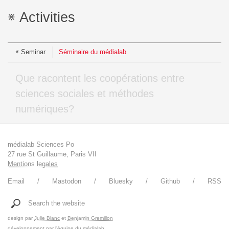
Activities
Seminar
Séminaire du médialab
Que racontent les coopérations entre
sciences sociales et méthodes
numériques?
médialab Sciences Po
27 rue St Guillaume, Paris VII
Mentions legales
Email
Mastodon
Bluesky
Github
RSS
Search the website
design par
Julie Blanc
et
Benjamin Gremillon
développement par
l'équipe du médialab