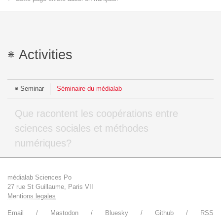
Activities
Seminar
Séminaire du médialab
Que racontent les coopérations entre
sciences sociales et méthodes
numériques?
médialab Sciences Po
27 rue St Guillaume, Paris VII
Mentions legales
Email
Mastodon
Bluesky
Github
RSS