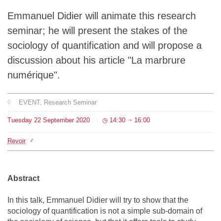
Team
Emmanuel Didier will animate this research
seminar; he will present the stakes of the
The médialab
sociology of quantification and will propose a
discussion about his article "La marbrure
numérique".
FR
|
EN
EVENT
, Research Seminar
Tuesday
22
September
2020
14:30
16:00
⇥
Revoir
Abstract
In this talk, Emmanuel Didier will try to show that the
sociology of quantification is not a simple sub-domain of