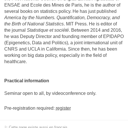
ENSAE and Ecole des Mines de Paris, he is the author of
several books on statistics policy. He has just published
America by the Numbers. Quantification, Democracy, and
the Birth of National Statistics
. MIT Press. He is editor of
the journal
Statistique et société
. Between 2014 and 2016,
he was Deputy Director and founding member of EPIDAPO
(Epigenetics, Data and Politics), a joint international unit of
CNRS and UCLA in California. Since then, he has been
working on big data policy, especially in the field of
healthcare.
Practical information
Seminar open to all, by videoconference only.
Pre-registration required:
register
⚐ Cette page existe aussi en français.