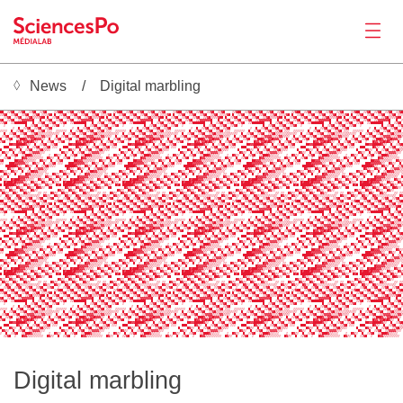
News
Digital marbling
News
  ░▒▓█  ░▒▓█  ░▒▓█  ░▒▓█  ░▒▓█  ░  ░▒▓█  ░▒▓█  ░▒▓█  ░▒▓█  ░▒▓█  ░  ░▒▓█  ░▒▓█  ░▒▓█  ░▒▓█  ░▒▓█  ░  ░▒▓█  ░▒▓█  ░▒▓█  ░▒▓█  ░▒▓█  ░  ░▒▓█  ░▒▓█  ░▒▓█  ░▒▓█  ░▒▓█  ░  ░▒▓█  ░▒▓█  ░▒▓█  ░▒▓█  ░▒▓█  ░  ░▒▓█  ░▒▓█  ░▒▓█  ░▒▓█  
██  ░▒▓█  ░▒▓█  ░▒▓█  ░▒▓█    ░▒▓██  ░▒▓█  ░▒▓█  ░▒▓█  ░▒▓█    ░▒▓██  ░▒▓█  ░▒▓█  ░▒▓█  ░▒▓█    ░▒▓██  ░▒▓█  ░▒▓█  ░▒▓█  ░▒▓█    ░▒▓██  ░▒▓█  ░▒▓█  ░▒▓█  ░▒▓█    ░▒▓██  ░▒▓█  ░▒▓█  ░▒▓█  ░▒▓█    ░▒▓██  ░▒▓█  ░▒▓█  ░▒▓█  ░▒▓█
░▒▓█  ░▒▓█  ░▒▓█  ░▒▓█ ░░░▒▓█ █  ░▒▓█  ░▒▓█  ░▒▓█  ░▒▓█ ░░░▒▓█ █  ░▒▓█  ░▒▓█  ░▒▓█  ░▒▓█ ░░░▒▓█ █  ░▒▓█  ░▒▓█  ░▒▓█  ░▒▓█ ░░░▒▓█ █  ░▒▓█  ░▒▓█  ░▒▓█  ░▒▓█ ░░░▒▓█ █  ░▒▓█  ░▒▓█  ░▒▓█  ░▒▓█ ░░░▒▓█ █  ░▒▓█  ░▒▓█  ░▒▓█  ░▒▓█ ░░░
  ░▒▓█  ░▒▓█  ░▒▓█▒▒▒▒▓██ █  ░▒▓█  ░▒▓█  ░▒▓█  ░▒▓█▒▒▒▒▓██ █  ░▒▓█  ░▒▓█  ░▒▓█  ░▒▓█▒▒▒▒▓██ █  ░▒▓█  ░▒▓█  ░▒▓█  ░▒▓█▒▒▒▒▓██ █  ░▒▓█  ░▒▓█  ░▒▓█  ░▒▓█▒▒▒▒▓██ █  ░▒▓█  ░▒▓█  ░▒▓█  ░▒▓█▒▒▒▒▓██ █  ░▒▓█  ░▒▓█  ░▒▓█  ░▒▓█▒▒▒▒▓██ 
▓█  ░▒▓█  ░▒▓▓▓▓▓▓█   █  ░▒▓█  ░▒▓█  ░▒▓█  ░▒▓▓▓▓▓▓█   █  ░▒▓█  ░▒▓█  ░▒▓█  ░▒▓▓▓▓▓▓█   █  ░▒▓█  ░▒▓█  ░▒▓█  ░▒▓▓▓▓▓▓█   █  ░▒▓█  ░▒▓█  ░▒▓█  ░▒▓▓▓▓▓▓█   █  ░▒▓█  ░▒▓█  ░▒▓█  ░▒▓▓▓▓▓▓█   █  ░▒▓█  ░▒▓█  ░▒▓█  ░▒▓▓▓▓▓▓█   █  ░
░▒▓█  ░▒███████   █  ░▒▓█  ░▒▓█  ░▒▓█  ░▒███████   █  ░▒▓█  ░▒▓█  ░▒▓█  ░▒███████   █  ░▒▓█  ░▒▓█  ░▒▓█  ░▒███████   █  ░▒▓█  ░▒▓█  ░▒▓█  ░▒███████   █  ░▒▓█  ░▒▓█  ░▒▓█  ░▒███████   █  ░▒▓█  ░▒▓█  ░▒▓█  ░▒███████   █  ░▒▓█ 
  ░           █  ░▒▓█  ░▒▓█  ░▒▓█  ░           █  ░▒▓█  ░▒▓█  ░▒▓█  ░           █  ░▒▓█  ░▒▓█  ░▒▓█  ░           █  ░▒▓█  ░▒▓█  ░▒▓█  ░           █  ░▒▓█  ░▒▓█  ░▒▓█  ░           █  ░▒▓█  ░▒▓█  ░▒▓█  ░           █  ░▒▓█  ░▒▓
       ░  █  ░▒▓█  ░▒▓█  ░▒▓█           ░  █  ░▒▓█  ░▒▓█  ░▒▓█           ░  █  ░▒▓█  ░▒▓█  ░▒▓█           ░  █  ░▒▓█  ░▒▓█  ░▒▓█           ░  █  ░▒▓█  ░▒▓█  ░▒▓█           ░  █  ░▒▓█  ░▒▓█  ░▒▓█           ░  █  ░▒▓█  ░▒▓█  ░
░░░░  █  ░▒▓█  ░▒▓█  ░▒▓█ ░░░  ░░░░░░  █  ░▒▓█  ░▒▓█  ░▒▓█ ░░░  ░░░░░░  █  ░▒▓█  ░▒▓█  ░▒▓█ ░░░  ░░░░░░  █  ░▒▓█  ░▒▓█  ░▒▓█ ░░░  ░░░░░░  █  ░▒▓█  ░▒▓█  ░▒▓█ ░░░  ░░░░░░  █  ░▒▓█  ░▒▓█  ░▒▓█ ░░░  ░░░░░░  █  ░▒▓█  ░▒▓█  ░▒▓█ 
  █  ░▒▓█  ░▒▓█  ░▒▓█▒▒▒░░░▒▒▒░▒░  █  ░▒▓█  ░▒▓█  ░▒▓█▒▒▒░░░▒▒▒░▒░  █  ░▒▓█  ░▒▓█  ░▒▓█▒▒▒░░░▒▒▒░▒░  █  ░▒▓█  ░▒▓█  ░▒▓█▒▒▒░░░▒▒▒░▒░  █  ░▒▓█  ░▒▓█  ░▒▓█▒▒▒░░░▒▒▒░▒░  █  ░▒▓█  ░▒▓█  ░▒▓█▒▒▒░░░▒▒▒░▒░  █  ░▒▓█  ░▒▓█  ░▒▓█▒▒▒░░
 ░▒▓█  ░▒▓█  ░▒▓▓▓▓▒░▒▒▓▓▒▒▒░  █  ░▒▓█  ░▒▓█  ░▒▓▓▓▓▒░▒▒▓▓▒▒▒░  █  ░▒▓█  ░▒▓█  ░▒▓▓▓▓▒░▒▒▓▓▒▒▒░  █  ░▒▓█  ░▒▓█  ░▒▓▓▓▓▒░▒▒▓▓▒▒▒░  █  ░▒▓█  ░▒▓█  ░▒▓▓▓▓▒░▒▒▓▓▒▒▒░  █  ░▒▓█  ░▒▓█  ░▒▓▓▓▓▒░▒▒▓▓▒▒▒░  █  ░▒▓█  ░▒▓█  ░▒▓▓▓▓▒░▒▒▓▓▒
Productions
█  ░▒▓█  ░▒███▓▒▒▓▓█▓▓▓▒░  █  ░▒▓█  ░▒▓█  ░▒███▓▒▒▓▓█▓▓▓▒░  █  ░▒▓█  ░▒▓█  ░▒███▓▒▒▓▓█▓▓▓▒░  █  ░▒▓█  ░▒▓█  ░▒███▓▒▒▓▓█▓▓▓▒░  █  ░▒▓█  ░▒▓█  ░▒███▓▒▒▓▓█▓▓▓▒░  █  ░▒▓█  ░▒▓█  ░▒███▓▒▒▓▓█▓▓▓▒░  █  ░▒▓█  ░▒▓█  ░▒███▓▒▒▓▓█▓▓▓▒░ 
▒▓█  ░   █▓▓▒▓▓█▓█▓▒░  █  ░▒▓█  ░▒▓█  ░   █▓▓▒▓▓█▓█▓▒░  █  ░▒▓█  ░▒▓█  ░   █▓▓▒▓▓█▓█▓▒░  █  ░▒▓█  ░▒▓█  ░   █▓▓▒▓▓█▓█▓▒░  █  ░▒▓█  ░▒▓█  ░   █▓▓▒▓▓█▓█▓▒░  █  ░▒▓█  ░▒▓█  ░   █▓▓▒▓▓█▓█▓▒░  █  ░▒▓█  ░▒▓█  ░   █▓▓▒▓▓█▓█▓▒░  █  
     ██▓▓█████▓▒░  █  ░▒▓█  ░▒▓█      ██▓▓█████▓▒░  █  ░▒▓█  ░▒▓█      ██▓▓█████▓▒░  █  ░▒▓█  ░▒▓█      ██▓▓█████▓▒░  █  ░▒▓█  ░▒▓█      ██▓▓█████▓▒░  █  ░▒▓█  ░▒▓█      ██▓▓█████▓▒░  █  ░▒▓█  ░▒▓█      ██▓▓█████▓▒░  █  ░▒▓█
  ███    █▓▒░  █  ░▒▓█  ░▒▓█ ░░░   ███    █▓▒░  █  ░▒▓█  ░▒▓█ ░░░   ███    █▓▒░  █  ░▒▓█  ░▒▓█ ░░░   ███    █▓▒░  █  ░▒▓█  ░▒▓█ ░░░   ███    █▓▒░  █  ░▒▓█  ░▒▓█ ░░░   ███    █▓▒░  █  ░▒▓█  ░▒▓█ ░░░   ███    █▓▒░  █  ░▒▓█  ░▒
█    █▓▒░  █  ░▒▓█  ░▒▓█▒▒▒░     █    █▓▒░  █  ░▒▓█  ░▒▓█▒▒▒░     █    █▓▒░  █  ░▒▓█  ░▒▓█▒▒▒░     █    █▓▒░  █  ░▒▓█  ░▒▓█▒▒▒░     █    █▓▒░  █  ░▒▓█  ░▒▓█▒▒▒░     █    █▓▒░  █  ░▒▓█  ░▒▓█▒▒▒░     █    █▓▒░  █  ░▒▓█  ░▒▓█▒▒
 █▓▒░  █  ░▒▓█  ░▒▓▓▓▓▒░░         █▓▒░  █  ░▒▓█  ░▒▓▓▓▓▒░░         █▓▒░  █  ░▒▓█  ░▒▓▓▓▓▒░░         █▓▒░  █  ░▒▓█  ░▒▓▓▓▓▒░░         █▓▒░  █  ░▒▓█  ░▒▓▓▓▓▒░░         █▓▒░  █  ░▒▓█  ░▒▓▓▓▓▒░░         █▓▒░  █  ░▒▓█  ░▒▓▓▓▓▒░░ 
░  █  ░▒▓█  ░▒███▓▒▒░░░    ░  █▓▒░  █  ░▒▓█  ░▒███▓▒▒░░░    ░  █▓▒░  █  ░▒▓█  ░▒███▓▒▒░░░    ░  █▓▒░  █  ░▒▓█  ░▒███▓▒▒░░░    ░  █▓▒░  █  ░▒▓█  ░▒███▓▒▒░░░    ░  █▓▒░  █  ░▒▓█  ░▒███▓▒▒░░░    ░  █▓▒░  █  ░▒▓█  ░▒███▓▒▒░░░   
  ░▒▓█  ░   █▓▓▒▒▒░░░░░░  █▓▒░  █  ░▒▓█  ░   █▓▓▒▒▒░░░░░░  █▓▒░  █  ░▒▓█  ░   █▓▓▒▒▒░░░░░░  █▓▒░  █  ░▒▓█  ░   █▓▓▒▒▒░░░░░░  █▓▒░  █  ░▒▓█  ░   █▓▓▒▒▒░░░░░░  █▓▒░  █  ░▒▓█  ░   █▓▓▒▒▒░░░░░░  █▓▒░  █  ░▒▓█  ░   █▓▓▒▒▒░░░░░░  
▓█      ██▓▓▓▒▒▒▒▒▒░  █▓▒░  █  ░▒▓█      ██▓▓▓▒▒▒▒▒▒░  █▓▒░  █  ░▒▓█      ██▓▓▓▒▒▒▒▒▒░  █▓▒░  █  ░▒▓█      ██▓▓▓▒▒▒▒▒▒░  █▓▒░  █  ░▒▓█      ██▓▓▓▒▒▒▒▒▒░  █▓▒░  █  ░▒▓█      ██▓▓▓▒▒▒▒▒▒░  █▓▒░  █  ░▒▓█      ██▓▓▓▒▒▒▒▒▒░  █▓▒░
░░   ███▓▓▓▓▓▓▒░  █▓▒░  █  ░▒▓█ ░░░   ███▓▓▓▓▓▓▒░  █▓▒░  █  ░▒▓█ ░░░   ███▓▓▓▓▓▓▒░  █▓▒░  █  ░▒▓█ ░░░   ███▓▓▓▓▓▓▒░  █▓▒░  █  ░▒▓█ ░░░   ███▓▓▓▓▓▓▒░  █▓▒░  █  ░▒▓█ ░░░   ███▓▓▓▓▓▓▒░  █▓▒░  █  ░▒▓█ ░░░   ███▓▓▓▓▓▓▒░  █▓▒░  █ 
   ██████▓▒░  █▓▒░  █  ░▒▓█▒▒▒░     ██████▓▒░  █▓▒░  █  ░▒▓█▒▒▒░     ██████▓▒░  █▓▒░  █  ░▒▓█▒▒▒░     ██████▓▒░  █▓▒░  █  ░▒▓█▒▒▒░     ██████▓▒░  █▓▒░  █  ░▒▓█▒▒▒░     ██████▓▒░  █▓▒░  █  ░▒▓█▒▒▒░     ██████▓▒░  █▓▒░  █  ░▒▓
    █▓▒░  █▓▒░  █  ░▒▓▓▓▒▒░          █▓▒░  █▓▒░  █  ░▒▓▓▓▒▒░          █▓▒░  █▓▒░  █  ░▒▓▓▓▒▒░          █▓▒░  █▓▒░  █  ░▒▓▓▓▒▒░          █▓▒░  █▓▒░  █  ░▒▓▓▓▒▒░          █▓▒░  █▓▒░  █  ░▒▓▓▓▒▒░          █▓▒░  █▓▒░  █  ░▒▓▓▓▒▒
█▓▒░  █▓▒░  █  ░▒██▓▓▒░░░░       █▓▒░  █▓▒░  █  ░▒██▓▓▒░░░░       █▓▒░  █▓▒░  █  ░▒██▓▓▒░░░░       █▓▒░  █▓▒░  █  ░▒██▓▓▒░░░░       █▓▒░  █▓▒░  █  ░▒██▓▓▒░░░░       █▓▒░  █▓▒░  █  ░▒██▓▓▒░░░░       █▓▒░  █▓▒░  █  ░▒██▓▓▒░░░░
  █▓▒░  █  ░  █▓▓▒▒▒▒░░░ ░░  █▓▒░  █▓▒░  █  ░  █▓▓▒▒▒▒░░░ ░░  █▓▒░  █▓▒░  █  ░  █▓▓▒▒▒▒░░░ ░░  █▓▒░  █▓▒░  █  ░  █▓▓▒▒▒▒░░░ ░░  █▓▒░  █▓▒░  █  ░  █▓▓▒▒▒▒░░░ ░░  █▓▒░  █▓▒░  █  ░  █▓▓▒▒▒▒░░░ ░░  █▓▒░  █▓▒░  █  ░  █▓▓▒▒▒▒░░░ ░
▒░  █     █▓▓▓▓▓▒▒▒░░▒░  █▓▒░  █▓▒░  █     █▓▓▓▓▓▒▒▒░░▒░  █▓▒░  █▓▒░  █     █▓▓▓▓▓▒▒▒░░▒░  █▓▒░  █▓▒░  █     █▓▓▓▓▓▒▒▒░░▒░  █▓▒░  █▓▒░  █     █▓▓▓▓▓▒▒▒░░▒░  █▓▒░  █▓▒░  █     █▓▓▓▓▓▒▒▒░░▒░  █▓▒░  █▓▒░  █     █▓▓▓▓▓▒▒▒░░▒░  █
█ ░░  █▓███▓▓▓▒▒▒▒░  █▓▒░  █▓▒░  █ ░░  █▓███▓▓▓▒▒▒▒░  █▓▒░  █▓▒░  █ ░░  █▓███▓▓▓▒▒▒▒░  █▓▒░  █▓▒░  █ ░░  █▓███▓▓▓▒▒▒▒░  █▓▒░  █▓▒░  █ ░░  █▓███▓▓▓▒▒▒▒░  █▓▒░  █▓▒░  █ ░░  █▓███▓▓▓▒▒▒▒░  █▓▒░  █▓▒░  █ ░░  █▓███▓▓▓▒▒▒▒░  █▓▒░ 
  █▓███▓█▓▓▓▓▒░  █▓▒░  █▓▒░  █▒▒░  █▓███▓█▓▓▓▓▒░  █▓▒░  █▓▒░  █▒▒░  █▓███▓█▓▓▓▓▒░  █▓▒░  █▓▒░  █▒▒░  █▓███▓█▓▓▓▓▒░  █▓▒░  █▓▒░  █▒▒░  █▓███▓█▓▓▓▓▒░  █▓▒░  █▓▒░  █▒▒░  █▓███▓█▓▓▓▓▒░  █▓▒░  █▓▒░  █▒▒░  █▓███▓█▓▓▓▓▒░  █▓▒░  █▓▒
█ ██████▓▒░  █▓▒░  █▓▒░  ▓▓▒░  █▓█ ██████▓▒░  █▓▒░  █▓▒░  ▓▓▒░  █▓█ ██████▓▒░  █▓▒░  █▓▒░  ▓▓▒░  █▓█ ██████▓▒░  █▓▒░  █▓▒░  ▓▓▒░  █▓█ ██████▓▒░  █▓▒░  █▓▒░  ▓▓▒░  █▓█ ██████▓▒░  █▓▒░  █▓▒░  ▓▓▒░  █▓█ ██████▓▒░  █▓▒░  █▓▒░  ▓
   █▓▒░  █▓▒░  █▓▒░ ██▓▒░  ██       █▓▒░  █▓▒░  █▓▒░ ██▓▒░  ██       █▓▒░  █▓▒░  █▓▒░ ██▓▒░  ██       █▓▒░  █▓▒░  █▓▒░ ██▓▒░  ██       █▓▒░  █▓▒░  █▓▒░ ██▓▒░  ██       █▓▒░  █▓▒░  █▓▒░ ██▓▒░  ██       █▓▒░  █▓▒░  █▓▒░ ██▓▒░ 
▓▒░  █▓▒░  █▓▒░  █▓▒░           █▓▒░  █▓▒░  █▓▒░  █▓▒░           █▓▒░  █▓▒░  █▓▒░  █▓▒░           █▓▒░  █▓▒░  █▓▒░  █▓▒░           █▓▒░  █▓▒░  █▓▒░  █▓▒░           █▓▒░  █▓▒░  █▓▒░  █▓▒░           █▓▒░  █▓▒░  █▓▒░  █▓▒░     
 █▓▒░  █▓▒   █▓▒░    ░░ ░░  █▓▒░  █▓▒░  █▓▒   █▓▒░    ░░ ░░  █▓▒░  █▓▒░  █▓▒   █▓▒░    ░░ ░░  █▓▒░  █▓▒░  █▓▒   █▓▒░    ░░ ░░  █▓▒░  █▓▒░  █▓▒   █▓▒░    ░░ ░░  █▓▒░  █▓▒░  █▓▒   █▓▒░    ░░ ░░  █▓▒░  █▓▒░  █▓▒   █▓▒░    ░░ ░░
Activities
░  █▓░░  █▓▒░░░░░▒░░▒░  █▓▒░  █▓▒░  █▓░░  █▓▒░░░░░▒░░▒░  █▓▒░  █▓▒░  █▓░░  █▓▒░░░░░▒░░▒░  █▓▒░  █▓▒░  █▓░░  █▓▒░░░░░▒░░▒░  █▓▒░  █▓▒░  █▓░░  █▓▒░░░░░▒░░▒░  █▓▒░  █▓▒░  █▓░░  █▓▒░░░░░▒░░▒░  █▓▒░  █▓▒░  █▓░░  █▓▒░░░░░▒░░▒░  █▓
  ░▒▓█  ░▒▓█  ░▒▓█  ░▒▓█  ░▒▓█  ░  ░▒▓█  ░▒▓█  ░▒▓█  ░▒▓█  ░▒▓█  ░  ░▒▓█  ░▒▓█  ░▒▓█  ░▒▓█  ░▒▓█  ░  ░▒▓█  ░▒▓█  ░▒▓█  ░▒▓█  ░▒▓█  ░  ░▒▓█  ░▒▓█  ░▒▓█  ░▒▓█  ░▒▓█  ░  ░▒▓█  ░▒▓█  ░▒▓█  ░▒▓█  ░▒▓█  ░  ░▒▓█  ░▒▓█  ░▒▓█  ░▒▓█  
██  ░▒▓█  ░▒▓█  ░▒▓█  ░▒▓█    ░▒▓██  ░▒▓█  ░▒▓█  ░▒▓█  ░▒▓█    ░▒▓██  ░▒▓█  ░▒▓█  ░▒▓█  ░▒▓█    ░▒▓██  ░▒▓█  ░▒▓█  ░▒▓█  ░▒▓█    ░▒▓██  ░▒▓█  ░▒▓█  ░▒▓█  ░▒▓█    ░▒▓██  ░▒▓█  ░▒▓█  ░▒▓█  ░▒▓█    ░▒▓██  ░▒▓█  ░▒▓█  ░▒▓█  ░▒▓█
░▒▓█  ░▒▓█  ░▒▓█  ░▒▓█ ░░░▒▓█ █  ░▒▓█  ░▒▓█  ░▒▓█  ░▒▓█ ░░░▒▓█ █  ░▒▓█  ░▒▓█  ░▒▓█  ░▒▓█ ░░░▒▓█ █  ░▒▓█  ░▒▓█  ░▒▓█  ░▒▓█ ░░░▒▓█ █  ░▒▓█  ░▒▓█  ░▒▓█  ░▒▓█ ░░░▒▓█ █  ░▒▓█  ░▒▓█  ░▒▓█  ░▒▓█ ░░░▒▓█ █  ░▒▓█  ░▒▓█  ░▒▓█  ░▒▓█ ░░░
  ░▒▓█  ░▒▓█  ░▒▓█▒▒▒▒▓██ █  ░▒▓█  ░▒▓█  ░▒▓█  ░▒▓█▒▒▒▒▓██ █  ░▒▓█  ░▒▓█  ░▒▓█  ░▒▓█▒▒▒▒▓██ █  ░▒▓█  ░▒▓█  ░▒▓█  ░▒▓█▒▒▒▒▓██ █  ░▒▓█  ░▒▓█  ░▒▓█  ░▒▓█▒▒▒▒▓██ █  ░▒▓█  ░▒▓█  ░▒▓█  ░▒▓█▒▒▒▒▓██ █  ░▒▓█  ░▒▓█  ░▒▓█  ░▒▓█▒▒▒▒▓██ 
▓█  ░▒▓█  ░▒▓▓▓▓▓▓█   █  ░▒▓█  ░▒▓█  ░▒▓█  ░▒▓▓▓▓▓▓█   █  ░▒▓█  ░▒▓█  ░▒▓█  ░▒▓▓▓▓▓▓█   █  ░▒▓█  ░▒▓█  ░▒▓█  ░▒▓▓▓▓▓▓█   █  ░▒▓█  ░▒▓█  ░▒▓█  ░▒▓▓▓▓▓▓█   █  ░▒▓█  ░▒▓█  ░▒▓█  ░▒▓▓▓▓▓▓█   █  ░▒▓█  ░▒▓█  ░▒▓█  ░▒▓▓▓▓▓▓█   █  ░
░▒▓█  ░▒███████   █  ░▒▓█  ░▒▓█  ░▒▓█  ░▒███████   █  ░▒▓█  ░▒▓█  ░▒▓█  ░▒███████   █  ░▒▓█  ░▒▓█  ░▒▓█  ░▒███████   █  ░▒▓█  ░▒▓█  ░▒▓█  ░▒███████   █  ░▒▓█  ░▒▓█  ░▒▓█  ░▒███████   █  ░▒▓█  ░▒▓█  ░▒▓█  ░▒███████   █  ░▒▓█ 
  ░           █  ░▒▓█  ░▒▓█  ░▒▓█  ░           █  ░▒▓█  ░▒▓█  ░▒▓█  ░           █  ░▒▓█  ░▒▓█  ░▒▓█  ░           █  ░▒▓█  ░▒▓█  ░▒▓█  ░           █  ░▒▓█  ░▒▓█  ░▒▓█  ░           █  ░▒▓█  ░▒▓█  ░▒▓█  ░           █  ░▒▓█  ░▒▓
       ░  █  ░▒▓█  ░▒▓█  ░▒▓█           ░  █  ░▒▓█  ░▒▓█  ░▒▓█           ░  █  ░▒▓█  ░▒▓█  ░▒▓█           ░  █  ░▒▓█  ░▒▓█  ░▒▓█           ░  █  ░▒▓█  ░▒▓█  ░▒▓█           ░  █  ░▒▓█  ░▒▓█  ░▒▓█           ░  █  ░▒▓█  ░▒▓█  ░
░░░░  █  ░▒▓█  ░▒▓█  ░▒▓█ ░░░  ░░░░░░  █  ░▒▓█  ░▒▓█  ░▒▓█ ░░░  ░░░░░░  █  ░▒▓█  ░▒▓█  ░▒▓█ ░░░  ░░░░░░  █  ░▒▓█  ░▒▓█  ░▒▓█ ░░░  ░░░░░░  █  ░▒▓█  ░▒▓█  ░▒▓█ ░░░  ░░░░░░  █  ░▒▓█  ░▒▓█  ░▒▓█ ░░░  ░░░░░░  █  ░▒▓█  ░▒▓█  ░▒▓█ 
  █  ░▒▓█  ░▒▓█  ░▒▓█▒▒▒░░░▒▒▒░▒░  █  ░▒▓█  ░▒▓█  ░▒▓█▒▒▒░░░▒▒▒░▒░  █  ░▒▓█  ░▒▓█  ░▒▓█▒▒▒░░░▒▒▒░▒░  █  ░▒▓█  ░▒▓█  ░▒▓█▒▒▒░░░▒▒▒░▒░  █  ░▒▓█  ░▒▓█  ░▒▓█▒▒▒░░░▒▒▒░▒░  █  ░▒▓█  ░▒▓█  ░▒▓█▒▒▒░░░▒▒▒░▒░  █  ░▒▓█  ░▒▓█  ░▒▓█▒▒▒░░
 ░▒▓█  ░▒▓█  ░▒▓▓▓▓▒░▒▒▓▓▒▒▒░  █  ░▒▓█  ░▒▓█  ░▒▓▓▓▓▒░▒▒▓▓▒▒▒░  █  ░▒▓█  ░▒▓█  ░▒▓▓▓▓▒░▒▒▓▓▒▒▒░  █  ░▒▓█  ░▒▓█  ░▒▓▓▓▓▒░▒▒▓▓▒▒▒░  █  ░▒▓█  ░▒▓█  ░▒▓▓▓▓▒░▒▒▓▓▒▒▒░  █  ░▒▓█  ░▒▓█  ░▒▓▓▓▓▒░▒▒▓▓▒▒▒░  █  ░▒▓█  ░▒▓█  ░▒▓▓▓▓▒░▒▒▓▓▒
█  ░▒▓█  ░▒███▓▒▒▓▓█▓▓▓▒░  █  ░▒▓█  ░▒▓█  ░▒███▓▒▒▓▓█▓▓▓▒░  █  ░▒▓█  ░▒▓█  ░▒███▓▒▒▓▓█▓▓▓▒░  █  ░▒▓█  ░▒▓█  ░▒███▓▒▒▓▓█▓▓▓▒░  █  ░▒▓█  ░▒▓█  ░▒███▓▒▒▓▓█▓▓▓▒░  █  ░▒▓█  ░▒▓█  ░▒███▓▒▒▓▓█▓▓▓▒░  █  ░▒▓█  ░▒▓█  ░▒███▓▒▒▓▓█▓▓▓▒░ 
▒▓█  ░   █▓▓▒▓▓█▓█▓▒░  █  ░▒▓█  ░▒▓█  ░   █▓▓▒▓▓█▓█▓▒░  █  ░▒▓█  ░▒▓█  ░   █▓▓▒▓▓█▓█▓▒░  █  ░▒▓█  ░▒▓█  ░   █▓▓▒▓▓█▓█▓▒░  █  ░▒▓█  ░▒▓█  ░   █▓▓▒▓▓█▓█▓▒░  █  ░▒▓█  ░▒▓█  ░   █▓▓▒▓▓█▓█▓▒░  █  ░▒▓█  ░▒▓█  ░   █▓▓▒▓▓█▓█▓▒░  █  
     ██▓▓█████▓▒░  █  ░▒▓█  ░▒▓█      ██▓▓█████▓▒░  █  ░▒▓█  ░▒▓█      ██▓▓█████▓▒░  █  ░▒▓█  ░▒▓█      ██▓▓█████▓▒░  █  ░▒▓█  ░▒▓█      ██▓▓█████▓▒░  █  ░▒▓█  ░▒▓█      ██▓▓█████▓▒░  █  ░▒▓█  ░▒▓█      ██▓▓█████▓▒░  █  ░▒▓█
  ███    █▓▒░  █  ░▒▓█  ░▒▓█ ░░░   ███    █▓▒░  █  ░▒▓█  ░▒▓█ ░░░   ███    █▓▒░  █  ░▒▓█  ░▒▓█ ░░░   ███    █▓▒░  █  ░▒▓█  ░▒▓█ ░░░   ███    █▓▒░  █  ░▒▓█  ░▒▓█ ░░░   ███    █▓▒░  █  ░▒▓█  ░▒▓█ ░░░   ███    █▓▒░  █  ░▒▓█  ░▒
█    █▓▒░  █  ░▒▓█  ░▒▓█▒▒▒░     █    █▓▒░  █  ░▒▓█  ░▒▓█▒▒▒░     █    █▓▒░  █  ░▒▓█  ░▒▓█▒▒▒░     █    █▓▒░  █  ░▒▓█  ░▒▓█▒▒▒░     █    █▓▒░  █  ░▒▓█  ░▒▓█▒▒▒░     █    █▓▒░  █  ░▒▓█  ░▒▓█▒▒▒░     █    █▓▒░  █  ░▒▓█  ░▒▓█▒▒
 █▓▒░  █  ░▒▓█  ░▒▓▓▓▓▒░░         █▓▒░  █  ░▒▓█  ░▒▓▓▓▓▒░░         █▓▒░  █  ░▒▓█  ░▒▓▓▓▓▒░░         █▓▒░  █  ░▒▓█  ░▒▓▓▓▓▒░░         █▓▒░  █  ░▒▓█  ░▒▓▓▓▓▒░░         █▓▒░  █  ░▒▓█  ░▒▓▓▓▓▒░░         █▓▒░  █  ░▒▓█  ░▒▓▓▓▓▒░░ 
░  █  ░▒▓█  ░▒███▓▒▒░░░    ░  █▓▒░  █  ░▒▓█  ░▒███▓▒▒░░░    ░  █▓▒░  █  ░▒▓█  ░▒███▓▒▒░░░    ░  █▓▒░  █  ░▒▓█  ░▒███▓▒▒░░░    ░  █▓▒░  █  ░▒▓█  ░▒███▓▒▒░░░    ░  █▓▒░  █  ░▒▓█  ░▒███▓▒▒░░░    ░  █▓▒░  █  ░▒▓█  ░▒███▓▒▒░░░   
  ░▒▓█  ░   █▓▓▒▒▒░░░░░░  █▓▒░  █  ░▒▓█  ░   █▓▓▒▒▒░░░░░░  █▓▒░  █  ░▒▓█  ░   █▓▓▒▒▒░░░░░░  █▓▒░  █  ░▒▓█  ░   █▓▓▒▒▒░░░░░░  █▓▒░  █  ░▒▓█  ░   █▓▓▒▒▒░░░░░░  █▓▒░  █  ░▒▓█  ░   █▓▓▒▒▒░░░░░░  █▓▒░  █  ░▒▓█  ░   █▓▓▒▒▒░░░░░░  
Tools
▓█      ██▓▓▓▒▒▒▒▒▒░  █▓▒░  █  ░▒▓█      ██▓▓▓▒▒▒▒▒▒░  █▓▒░  █  ░▒▓█      ██▓▓▓▒▒▒▒▒▒░  █▓▒░  █  ░▒▓█      ██▓▓▓▒▒▒▒▒▒░  █▓▒░  █  ░▒▓█      ██▓▓▓▒▒▒▒▒▒░  █▓▒░  █  ░▒▓█      ██▓▓▓▒▒▒▒▒▒░  █▓▒░  █  ░▒▓█      ██▓▓▓▒▒▒▒▒▒░  █▓▒░
░░   ███▓▓▓▓▓▓▒░  █▓▒░  █  ░▒▓█ ░░░   ███▓▓▓▓▓▓▒░  █▓▒░  █  ░▒▓█ ░░░   ███▓▓▓▓▓▓▒░  █▓▒░  █  ░▒▓█ ░░░   ███▓▓▓▓▓▓▒░  █▓▒░  █  ░▒▓█ ░░░   ███▓▓▓▓▓▓▒░  █▓▒░  █  ░▒▓█ ░░░   ███▓▓▓▓▓▓▒░  █▓▒░  █  ░▒▓█ ░░░   ███▓▓▓▓▓▓▒░  █▓▒░  █ 
   ██████▓▒░  █▓▒░  █  ░▒▓█▒▒▒░     ██████▓▒░  █▓▒░  █  ░▒▓█▒▒▒░     ██████▓▒░  █▓▒░  █  ░▒▓█▒▒▒░     ██████▓▒░  █▓▒░  █  ░▒▓█▒▒▒░     ██████▓▒░  █▓▒░  █  ░▒▓█▒▒▒░     ██████▓▒░  █▓▒░  █  ░▒▓█▒▒▒░     ██████▓▒░  █▓▒░  █  ░▒▓
    █▓▒░  █▓▒░  █  ░▒▓▓▓▒▒░          █▓▒░  █▓▒░  █  ░▒▓▓▓▒▒░          █▓▒░  █▓▒░  █  ░▒▓▓▓▒▒░          █▓▒░  █▓▒░  █  ░▒▓▓▓▒▒░          █▓▒░  █▓▒░  █  ░▒▓▓▓▒▒░          █▓▒░  █▓▒░  █  ░▒▓▓▓▒▒░          █▓▒░  █▓▒░  █  ░▒▓▓▓▒▒
█▓▒░  █▓▒░  █  ░▒██▓▓▒░░░░       █▓▒░  █▓▒░  █  ░▒██▓▓▒░░░░       █▓▒░  █▓▒░  █  ░▒██▓▓▒░░░░       █▓▒░  █▓▒░  █  ░▒██▓▓▒░░░░       █▓▒░  █▓▒░  █  ░▒██▓▓▒░░░░       █▓▒░  █▓▒░  █  ░▒██▓▓▒░░░░       █▓▒░  █▓▒░  █  ░▒██▓▓▒░░░░
  █▓▒░  █  ░  █▓▓▒▒▒▒░░░ ░░  █▓▒░  █▓▒░  █  ░  █▓▓▒▒▒▒░░░ ░░  █▓▒░  █▓▒░  █  ░  █▓▓▒▒▒▒░░░ ░░  █▓▒░  █▓▒░  █  ░  █▓▓▒▒▒▒░░░ ░░  █▓▒░  █▓▒░  █  ░  █▓▓▒▒▒▒░░░ ░░  █▓▒░  █▓▒░  █  ░  █▓▓▒▒▒▒░░░ ░░  █▓▒░  █▓▒░  █  ░  █▓▓▒▒▒▒░░░ ░
▒░  █     █▓▓▓▓▓▒▒▒░░▒░  █▓▒░  █▓▒░  █     █▓▓▓▓▓▒▒▒░░▒░  █▓▒░  █▓▒░  █     █▓▓▓▓▓▒▒▒░░▒░  █▓▒░  █▓▒░  █     █▓▓▓▓▓▒▒▒░░▒░  █▓▒░  █▓▒░  █     █▓▓▓▓▓▒▒▒░░▒░  █▓▒░  █▓▒░  █     █▓▓▓▓▓▒▒▒░░▒░  █▓▒░  █▓▒░  █     █▓▓▓▓▓▒▒▒░░▒░  █
█ ░░  █▓███▓▓▓▒▒▒▒░  █▓▒░  █▓▒░  █ ░░  █▓███▓▓▓▒▒▒▒░  █▓▒░  █▓▒░  █ ░░  █▓███▓▓▓▒▒▒▒░  █▓▒░  █▓▒░  █ ░░  █▓███▓▓▓▒▒▒▒░  █▓▒░  █▓▒░  █ ░░  █▓███▓▓▓▒▒▒▒░  █▓▒░  █▓▒░  █ ░░  █▓███▓▓▓▒▒▒▒░  █▓▒░  █▓▒░  █ ░░  █▓███▓▓▓▒▒▒▒░  █▓▒░ 
  █▓███▓█▓▓▓▓▒░  █▓▒░  █▓▒░  █▒▒░  █▓███▓█▓▓▓▓▒░  █▓▒░  █▓▒░  █▒▒░  █▓███▓█▓▓▓▓▒░  █▓▒░  █▓▒░  █▒▒░  █▓███▓█▓▓▓▓▒░  █▓▒░  █▓▒░  █▒▒░  █▓███▓█▓▓▓▓▒░  █▓▒░  █▓▒░  █▒▒░  █▓███▓█▓▓▓▓▒░  █▓▒░  █▓▒░  █▒▒░  █▓███▓█▓▓▓▓▒░  █▓▒░  █▓▒
█ ██████▓▒░  █▓▒░  █▓▒░  ▓▓▒░  █▓█ ██████▓▒░  █▓▒░  █▓▒░  ▓▓▒░  █▓█ ██████▓▒░  █▓▒░  █▓▒░  ▓▓▒░  █▓█ ██████▓▒░  █▓▒░  █▓▒░  ▓▓▒░  █▓█ ██████▓▒░  █▓▒░  █▓▒░  ▓▓▒░  █▓█ ██████▓▒░  █▓▒░  █▓▒░  ▓▓▒░  █▓█ ██████▓▒░  █▓▒░  █▓▒░  ▓
   █▓▒░  █▓▒░  █▓▒░ ██▓▒░  ██       █▓▒░  █▓▒░  █▓▒░ ██▓▒░  ██       █▓▒░  █▓▒░  █▓▒░ ██▓▒░  ██       █▓▒░  █▓▒░  █▓▒░ ██▓▒░  ██       █▓▒░  █▓▒░  █▓▒░ ██▓▒░  ██       █▓▒░  █▓▒░  █▓▒░ ██▓▒░  ██       █▓▒░  █▓▒░  █▓▒░ ██▓▒░ 
▓▒░  █▓▒░  █▓▒░  █▓▒░           █▓▒░  █▓▒░  █▓▒░  █▓▒░           █▓▒░  █▓▒░  █▓▒░  █▓▒░           █▓▒░  █▓▒░  █▓▒░  █▓▒░           █▓▒░  █▓▒░  █▓▒░  █▓▒░           █▓▒░  █▓▒░  █▓▒░  █▓▒░           █▓▒░  █▓▒░  █▓▒░  █▓▒░     
 █▓▒░  █▓▒   █▓▒░    ░░ ░░  █▓▒░  █▓▒░  █▓▒   █▓▒░    ░░ ░░  █▓▒░  █▓▒░  █▓▒   █▓▒░    ░░ ░░  █▓▒░  █▓▒░  █▓▒   █▓▒░    ░░ ░░  █▓▒░  █▓▒░  █▓▒   █▓▒░    ░░ ░░  █▓▒░  █▓▒░  █▓▒   █▓▒░    ░░ ░░  █▓▒░  █▓▒░  █▓▒   █▓▒░    ░░ ░░
░  █▓░░  █▓▒░░░░░▒░░▒░  █▓▒░  █▓▒░  █▓░░  █▓▒░░░░░▒░░▒░  █▓▒░  █▓▒░  █▓░░  █▓▒░░░░░▒░░▒░  █▓▒░  █▓▒░  █▓░░  █▓▒░░░░░▒░░▒░  █▓▒░  █▓▒░  █▓░░  █▓▒░░░░░▒░░▒░  █▓▒░  █▓▒░  █▓░░  █▓▒░░░░░▒░░▒░  █▓▒░  █▓▒░  █▓░░  █▓▒░░░░░▒░░▒░  █▓
  ░▒▓█  ░▒▓█  ░▒▓█  ░▒▓█  ░▒▓█  ░  ░▒▓█  ░▒▓█  ░▒▓█  ░▒▓█  ░▒▓█  ░  ░▒▓█  ░▒▓█  ░▒▓█  ░▒▓█  ░▒▓█  ░  ░▒▓█  ░▒▓█  ░▒▓█  ░▒▓█  ░▒▓█  ░  ░▒▓█  ░▒▓█  ░▒▓█  ░▒▓█  ░▒▓█  ░  ░▒▓█  ░▒▓█  ░▒▓█  ░▒▓█  ░▒▓█  ░  ░▒▓█  ░▒▓█  ░▒▓█  ░▒▓█  
██  ░▒▓█  ░▒▓█  ░▒▓█  ░▒▓█    ░▒▓██  ░▒▓█  ░▒▓█  ░▒▓█  ░▒▓█    ░▒▓██  ░▒▓█  ░▒▓█  ░▒▓█  ░▒▓█    ░▒▓██  ░▒▓█  ░▒▓█  ░▒▓█  ░▒▓█    ░▒▓██  ░▒▓█  ░▒▓█  ░▒▓█  ░▒▓█    ░▒▓██  ░▒▓█  ░▒▓█  ░▒▓█  ░▒▓█    ░▒▓██  ░▒▓█  ░▒▓█  ░▒▓█  ░▒▓█
░▒▓█  ░▒▓█  ░▒▓█  ░▒▓█ ░░░▒▓█ █  ░▒▓█  ░▒▓█  ░▒▓█  ░▒▓█ ░░░▒▓█ █  ░▒▓█  ░▒▓█  ░▒▓█  ░▒▓█ ░░░▒▓█ █  ░▒▓█  ░▒▓█  ░▒▓█  ░▒▓█ ░░░▒▓█ █  ░▒▓█  ░▒▓█  ░▒▓█  ░▒▓█ ░░░▒▓█ █  ░▒▓█  ░▒▓█  ░▒▓█  ░▒▓█ ░░░▒▓█ █  ░▒▓█  ░▒▓█  ░▒▓█  ░▒▓█ ░░░
  ░▒▓█  ░▒▓█  ░▒▓█▒▒▒▒▓██ █  ░▒▓█  ░▒▓█  ░▒▓█  ░▒▓█▒▒▒▒▓██ █  ░▒▓█  ░▒▓█  ░▒▓█  ░▒▓█▒▒▒▒▓██ █  ░▒▓█  ░▒▓█  ░▒▓█  ░▒▓█▒▒▒▒▓██ █  ░▒▓█  ░▒▓█  ░▒▓█  ░▒▓█▒▒▒▒▓██ █  ░▒▓█  ░▒▓█  ░▒▓█  ░▒▓█▒▒▒▒▓██ █  ░▒▓█  ░▒▓█  ░▒▓█  ░▒▓█▒▒▒▒▓██ 
▓█  ░▒▓█  ░▒▓▓▓▓▓▓█   █  ░▒▓█  ░▒▓█  ░▒▓█  ░▒▓▓▓▓▓▓█   █  ░▒▓█  ░▒▓█  ░▒▓█  ░▒▓▓▓▓▓▓█   █  ░▒▓█  ░▒▓█  ░▒▓█  ░▒▓▓▓▓▓▓█   █  ░▒▓█  ░▒▓█  ░▒▓█  ░▒▓▓▓▓▓▓█   █  ░▒▓█  ░▒▓█  ░▒▓█  ░▒▓▓▓▓▓▓█   █  ░▒▓█  ░▒▓█  ░▒▓█  ░▒▓▓▓▓▓▓█   █  ░
░▒▓█  ░▒███████   █  ░▒▓█  ░▒▓█  ░▒▓█  ░▒███████   █  ░▒▓█  ░▒▓█  ░▒▓█  ░▒███████   █  ░▒▓█  ░▒▓█  ░▒▓█  ░▒███████   █  ░▒▓█  ░▒▓█  ░▒▓█  ░▒███████   █  ░▒▓█  ░▒▓█  ░▒▓█  ░▒███████   █  ░▒▓█  ░▒▓█  ░▒▓█  ░▒███████   █  ░▒▓█ 
Seminar
  ░           █  ░▒▓█  ░▒▓█  ░▒▓█  ░           █  ░▒▓█  ░▒▓█  ░▒▓█  ░           █  ░▒▓█  ░▒▓█  ░▒▓█  ░           █  ░▒▓█  ░▒▓█  ░▒▓█  ░           █  ░▒▓█  ░▒▓█  ░▒▓█  ░           █  ░▒▓█  ░▒▓█  ░▒▓█  ░           █  ░▒▓█  ░▒▓
       ░  █  ░▒▓█  ░▒▓█  ░▒▓█           ░  █  ░▒▓█  ░▒▓█  ░▒▓█           ░  █  ░▒▓█  ░▒▓█  ░▒▓█           ░  █  ░▒▓█  ░▒▓█  ░▒▓█           ░  █  ░▒▓█  ░▒▓█  ░▒▓█           ░  █  ░▒▓█  ░▒▓█  ░▒▓█           ░  █  ░▒▓█  ░▒▓█  ░
░░░░  █  ░▒▓█  ░▒▓█  ░▒▓█ ░░░  ░░░░░░  █  ░▒▓█  ░▒▓█  ░▒▓█ ░░░  ░░░░░░  █  ░▒▓█  ░▒▓█  ░▒▓█ ░░░  ░░░░░░  █  ░▒▓█  ░▒▓█  ░▒▓█ ░░░  ░░░░░░  █  ░▒▓█  ░▒▓█  ░▒▓█ ░░░  ░░░░░░  █  ░▒▓█  ░▒▓█  ░▒▓█ ░░░  ░░░░░░  █  ░▒▓█  ░▒▓█  ░▒▓█ 
  █  ░▒▓█  ░▒▓█  ░▒▓█▒▒▒░░░▒▒▒░▒░  █  ░▒▓█  ░▒▓█  ░▒▓█▒▒▒░░░▒▒▒░▒░  █  ░▒▓█  ░▒▓█  ░▒▓█▒▒▒░░░▒▒▒░▒░  █  ░▒▓█  ░▒▓█  ░▒▓█▒▒▒░░░▒▒▒░▒░  █  ░▒▓█  ░▒▓█  ░▒▓█▒▒▒░░░▒▒▒░▒░  █  ░▒▓█  ░▒▓█  ░▒▓█▒▒▒░░░▒▒▒░▒░  █  ░▒▓█  ░▒▓█  ░▒▓█▒▒▒░░
 ░▒▓█  ░▒▓█  ░▒▓▓▓▓▒░▒▒▓▓▒▒▒░  █  ░▒▓█  ░▒▓█  ░▒▓▓▓▓▒░▒▒▓▓▒▒▒░  █  ░▒▓█  ░▒▓█  ░▒▓▓▓▓▒░▒▒▓▓▒▒▒░  █  ░▒▓█  ░▒▓█  ░▒▓▓▓▓▒░▒▒▓▓▒▒▒░  █  ░▒▓█  ░▒▓█  ░▒▓▓▓▓▒░▒▒▓▓▒▒▒░  █  ░▒▓█  ░▒▓█  ░▒▓▓▓▓▒░▒▒▓▓▒▒▒░  █  ░▒▓█  ░▒▓█  ░▒▓▓▓▓▒░▒▒▓▓▒
█  ░▒▓█  ░▒███▓▒▒▓▓█▓▓▓▒░  █  ░▒▓█  ░▒▓█  ░▒███▓▒▒▓▓█▓▓▓▒░  █  ░▒▓█  ░▒▓█  ░▒███▓▒▒▓▓█▓▓▓▒░  █  ░▒▓█  ░▒▓█  ░▒███▓▒▒▓▓█▓▓▓▒░  █  ░▒▓█  ░▒▓█  ░▒███▓▒▒▓▓█▓▓▓▒░  █  ░▒▓█  ░▒▓█  ░▒███▓▒▒▓▓█▓▓▓▒░  █  ░▒▓█  ░▒▓█  ░▒███▓▒▒▓▓█▓▓▓▒░ 
▒▓█  ░   █▓▓▒▓▓█▓█▓▒░  █  ░▒▓█  ░▒▓█  ░   █▓▓▒▓▓█▓█▓▒░  █  ░▒▓█  ░▒▓█  ░   █▓▓▒▓▓█▓█▓▒░  █  ░▒▓█  ░▒▓█  ░   █▓▓▒▓▓█▓█▓▒░  █  ░▒▓█  ░▒▓█  ░   █▓▓▒▓▓█▓█▓▒░  █  ░▒▓█  ░▒▓█  ░   █▓▓▒▓▓█▓█▓▒░  █  ░▒▓█  ░▒▓█  ░   █▓▓▒▓▓█▓█▓▒░  █  
     ██▓▓█████▓▒░  █  ░▒▓█  ░▒▓█      ██▓▓█████▓▒░  █  ░▒▓█  ░▒▓█      ██▓▓█████▓▒░  █  ░▒▓█  ░▒▓█      ██▓▓█████▓▒░  █  ░▒▓█  ░▒▓█      ██▓▓█████▓▒░  █  ░▒▓█  ░▒▓█      ██▓▓█████▓▒░  █  ░▒▓█  ░▒▓█      ██▓▓█████▓▒░  █  ░▒▓█
  ███    █▓▒░  █  ░▒▓█  ░▒▓█ ░░░   ███    █▓▒░  █  ░▒▓█  ░▒▓█ ░░░   ███    █▓▒░  █  ░▒▓█  ░▒▓█ ░░░   ███    █▓▒░  █  ░▒▓█  ░▒▓█ ░░░   ███    █▓▒░  █  ░▒▓█  ░▒▓█ ░░░   ███    █▓▒░  █  ░▒▓█  ░▒▓█ ░░░   ███    █▓▒░  █  ░▒▓█  ░▒
█    █▓▒░  █  ░▒▓█  ░▒▓█▒▒▒░     █    █▓▒░  █  ░▒▓█  ░▒▓█▒▒▒░     █    █▓▒░  █  ░▒▓█  ░▒▓█▒▒▒░     █    █▓▒░  █  ░▒▓█  ░▒▓█▒▒▒░     █    █▓▒░  █  ░▒▓█  ░▒▓█▒▒▒░     █    █▓▒░  █  ░▒▓█  ░▒▓█▒▒▒░     █    █▓▒░  █  ░▒▓█  ░▒▓█▒▒
 █▓▒░  █  ░▒▓█  ░▒▓▓▓▓▒░░         █▓▒░  █  ░▒▓█  ░▒▓▓▓▓▒░░         █▓▒░  █  ░▒▓█  ░▒▓▓▓▓▒░░         █▓▒░  █  ░▒▓█  ░▒▓▓▓▓▒░░         █▓▒░  █  ░▒▓█  ░▒▓▓▓▓▒░░         █▓▒░  █  ░▒▓█  ░▒▓▓▓▓▒░░         █▓▒░  █  ░▒▓█  ░▒▓▓▓▓▒░░ 
░  █  ░▒▓█  ░▒███▓▒▒░░░    ░  █▓▒░  █  ░▒▓█  ░▒███▓▒▒░░░    ░  █▓▒░  █  ░▒▓█  ░▒███▓▒▒░░░    ░  █▓▒░  █  ░▒▓█  ░▒███▓▒▒░░░    ░  █▓▒░  █  ░▒▓█  ░▒███▓▒▒░░░    ░  █▓▒░  █  ░▒▓█  ░▒███▓▒▒░░░    ░  █▓▒░  █  ░▒▓█  ░▒███▓▒▒░░░   
  ░▒▓█  ░   █▓▓▒▒▒░░░░░░  █▓▒░  █  ░▒▓█  ░   █▓▓▒▒▒░░░░░░  █▓▒░  █  ░▒▓█  ░   █▓▓▒▒▒░░░░░░  █▓▒░  █  ░▒▓█  ░   █▓▓▒▒▒░░░░░░  █▓▒░  █  ░▒▓█  ░   █▓▓▒▒▒░░░░░░  █▓▒░  █  ░▒▓█  ░   █▓▓▒▒▒░░░░░░  █▓▒░  █  ░▒▓█  ░   █▓▓▒▒▒░░░░░░  
Jobs
Digital marbling