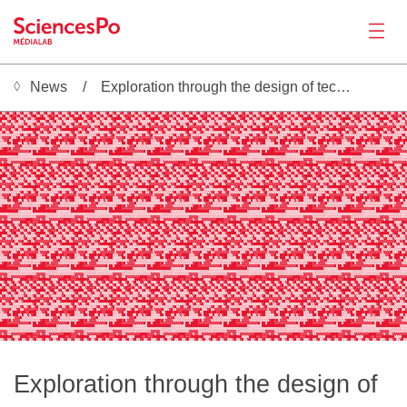
News
Exploration through the design of technical segments
News
░▒▓█░▒▓█░▒▓█░▒▓█░▒▓█░░▒▓█░▒▓█░▒▓█░▒▓█░▒▓█░░▒▓█░▒▓█░▒▓█░▒▓█░▒▓█░░▒▓█░▒▓█░▒▓█░▒▓█░▒▓█░░▒▓█░▒▓█░▒▓█░▒▓█░▒▓█░░▒▓█░▒▓█░▒▓█░▒▓█░▒▓█░░▒▓█░▒▓█░▒▓█░▒▓█░▒▓█░░▒▓█░▒▓█░▒▓█░▒▓█░▒▓█░░▒▓█░▒▓█░▒▓█░▒▓█░▒▓█░░▒▓█░▒▓█░▒▓█░▒▓█░▒▓█░░▒▓█░▒▓█░▒▓█░▒
█░▒▓█░▒▓█░▒▓█░▒▒▓█░▒▓█░▒▓█░▒▓█░▒▓█░▒▒▓█░▒▓█░▒▓█░▒▓█░▒▓█░▒▒▓█░▒▓█░▒▓█░▒▓█░▒▓█░▒▒▓█░▒▓█░▒▓█░▒▓█░▒▓█░▒▒▓█░▒▓█░▒▓█░▒▓█░▒▓█░▒▒▓█░▒▓█░▒▓█░▒▓█░▒▓█░▒▒▓█░▒▓█░▒▓█░▒▓█░▒▓█░▒▒▓█░▒▓█░▒▓█░▒▓█░▒▓█░▒▒▓█░▒▓█░▒▓█░▒▓█░▒▓█░▒▒▓█░▒▓█░▒▓█░▒▓█░▒▓█░
▒▓█░▒▓█▓▓▓█░▒▓█░▒▓██░▒▓█░▒▓█▓▓▓█░▒▓█░▒▓██░▒▓█░▒▓█▓▓▓█░▒▓█░▒▓██░▒▓█░▒▓█▓▓▓█░▒▓█░▒▓██░▒▓█░▒▓█▓▓▓█░▒▓█░▒▓██░▒▓█░▒▓█▓▓▓█░▒▓█░▒▓██░▒▓█░▒▓█▓▓▓█░▒▓█░▒▓██░▒▓█░▒▓█▓▓▓█░▒▓█░▒▓██░▒▓█░▒▓█▓▓▓█░▒▓█░▒▓██░▒▓█░▒▓█▓▓▓█░▒▓█░▒▓██░▒▓█░▒▓█▓▓▓█░▒▓
████░▒▓██░▒▓█░▒▓█░▒▓█████░▒▓██░▒▓█░▒▓█░▒▓█████░▒▓██░▒▓█░▒▓█░▒▓█████░▒▓██░▒▓█░▒▓█░▒▓█████░▒▓██░▒▓█░▒▓█░▒▓█████░▒▓██░▒▓█░▒▓█░▒▓█████░▒▓██░▒▓█░▒▓█░▒▓█████░▒▓██░▒▓█░▒▓█░▒▓█████░▒▓██░▒▓█░▒▓█░▒▓█████░▒▓██░▒▓█░▒▓█░▒▓█████░▒▓██░▒▓█░
█░░▒▓█░▒▓█░░▒▓░░░░░▒▓█░░▒▓█░▒▓█░░▒▓░░░░░▒▓█░░▒▓█░▒▓█░░▒▓░░░░░▒▓█░░▒▓█░▒▓█░░▒▓░░░░░▒▓█░░▒▓█░▒▓█░░▒▓░░░░░▒▓█░░▒▓█░▒▓█░░▒▓░░░░░▒▓█░░▒▓█░▒▓█░░▒▓░░░░░▒▓█░░▒▓█░▒▓█░░▒▓░░░░░▒▓█░░▒▓█░▒▓█░░▒▓░░░░░▒▓█░░▒▓█░▒▓█░░▒▓░░░░░▒▓█░░▒▓█░▒▓█░░▒▓
▒▓█░▒▒▓▒▒▒▒▒▒▓█░▒▒▓█░▒▓█░▒▒▓▒▒▒▒▒▒▓█░▒▒▓█░▒▓█░▒▒▓▒▒▒▒▒▒▓█░▒▒▓█░▒▓█░▒▒▓▒▒▒▒▒▒▓█░▒▒▓█░▒▓█░▒▒▓▒▒▒▒▒▒▓█░▒▒▓█░▒▓█░▒▒▓▒▒▒▒▒▒▓█░▒▒▓█░▒▓█░▒▒▓▒▒▒▒▒▒▓█░▒▒▓█░▒▓█░▒▒▓▒▒▒▒▒▒▓█░▒▒▓█░▒▓█░▒▒▓▒▒▒▒▒▒▓█░▒▒▓█░▒▓█░▒▒▓▒▒▒▒▒▒▓█░▒▒▓█░▒▓█░▒▒▓▒▒▒▒▒▒▓
▓▓▓▓▓▓▓█░▒▓▓█░▒▓█░▒▓▓▓▓▓▓▓▓▓█░▒▓▓█░▒▓█░▒▓▓▓▓▓▓▓▓▓█░▒▓▓█░▒▓█░▒▓▓▓▓▓▓▓▓▓█░▒▓▓█░▒▓█░▒▓▓▓▓▓▓▓▓▓█░▒▓▓█░▒▓█░▒▓▓▓▓▓▓▓▓▓█░▒▓▓█░▒▓█░▒▓▓▓▓▓▓▓▓▓█░▒▓▓█░▒▓█░▒▓▓▓▓▓▓▓▓▓█░▒▓▓█░▒▓█░▒▓▓▓▓▓▓▓▓▓█░▒▓▓█░▒▓█░▒▓▓▓▓▓▓▓▓▓█░▒▓▓█░▒▓█░▒▓▓▓▓▓▓▓▓▓█░▒▓▓█░
█░▒▓▓█░▒▓█░▒▓█████████░▒▓▓█░▒▓█░▒▓█████████░▒▓▓█░▒▓█░▒▓█████████░▒▓▓█░▒▓█░▒▓█████████░▒▓▓█░▒▓█░▒▓█████████░▒▓▓█░▒▓█░▒▓█████████░▒▓▓█░▒▓█░▒▓█████████░▒▓▓█░▒▓█░▒▓█████████░▒▓▓█░▒▓█░▒▓█████████░▒▓▓█░▒▓█░▒▓█████████░▒▓▓█░▒▓█░▒▓█
▒▓█░▒▓█░░░░░░░░░░▒▓█░▒▓█░▒▓█░░░░░░░░░░▒▓█░▒▓█░▒▓█░░░░░░░░░░▒▓█░▒▓█░▒▓█░░░░░░░░░░▒▓█░▒▓█░▒▓█░░░░░░░░░░▒▓█░▒▓█░▒▓█░░░░░░░░░░▒▓█░▒▓█░▒▓█░░░░░░░░░░▒▓█░▒▓█░▒▓█░░░░░░░░░░▒▓█░▒▓█░▒▓█░░░░░░░░░░▒▓█░▒▓█░▒▓█░░░░░░░░░░▒▓█░▒▓█░▒▓█░░░░░░░
▒▒▒▒▒▒▒▒▒▒▒▓█░▒▓█░▒▓█▒▒▒▒▒▒▒▒▒▒▒▓█░▒▓█░▒▓█▒▒▒▒▒▒▒▒▒▒▒▓█░▒▓█░▒▓█▒▒▒▒▒▒▒▒▒▒▒▓█░▒▓█░▒▓█▒▒▒▒▒▒▒▒▒▒▒▓█░▒▓█░▒▓█▒▒▒▒▒▒▒▒▒▒▒▓█░▒▓█░▒▓█▒▒▒▒▒▒▒▒▒▒▒▓█░▒▓█░▒▓█▒▒▒▒▒▒▒▒▒▒▒▓█░▒▓█░▒▓█▒▒▒▒▒▒▒▒▒▒▒▓█░▒▓█░▒▓█▒▒▒▒▒▒▒▒▒▒▒▓█░▒▓█░▒▓█▒▒▒▒▒▒▒▒▒▒▒▓█░
▒▓▓▓▓█░░▒▓█░▒▓▓▓▓▓▓▓▓▒▓▓▓▓█░░▒▓█░▒▓▓▓▓▓▓▓▓▒▓▓▓▓█░░▒▓█░▒▓▓▓▓▓▓▓▓▒▓▓▓▓█░░▒▓█░▒▓▓▓▓▓▓▓▓▒▓▓▓▓█░░▒▓█░▒▓▓▓▓▓▓▓▓▒▓▓▓▓█░░▒▓█░▒▓▓▓▓▓▓▓▓▒▓▓▓▓█░░▒▓█░▒▓▓▓▓▓▓▓▓▒▓▓▓▓█░░▒▓█░▒▓▓▓▓▓▓▓▓▒▓▓▓▓█░░▒▓█░▒▓▓▓▓▓▓▓▓▒▓▓▓▓█░░▒▓█░▒▓▓▓▓▓▓▓▓▒▓▓▓▓█░░▒▓█░▒▓
Productions
▒▒▓▓█░▒████▓██▓▓████░▒▒▓▓█░▒████▓██▓▓████░▒▒▓▓█░▒████▓██▓▓████░▒▒▓▓█░▒████▓██▓▓████░▒▒▓▓█░▒████▓██▓▓████░▒▒▓▓█░▒████▓██▓▓████░▒▒▓▓█░▒████▓██▓▓████░▒▒▓▓█░▒████▓██▓▓████░▒▒▓▓█░▒████▓██▓▓████░▒▒▓▓█░▒████▓██▓▓████░▒▒▓▓█░▒████▓██
░░░░██░███░░█░▒▓▒▓██░░░░░██░███░░█░▒▓▒▓██░░░░░██░███░░█░▒▓▒▓██░░░░░██░███░░█░▒▓▒▓██░░░░░██░███░░█░▒▓▒▓██░░░░░██░███░░█░▒▓▒▓██░░░░░██░███░░█░▒▓▒▓██░░░░░██░███░░█░▒▓▒▓██░░░░░██░███░░█░▒▓▒▓██░░░░░██░███░░█░▒▓▒▓██░░░░░██░███░░█░
░░░░▒░░▒▓▓▓█░░▒▒▒▒░░░░░░░▒░░▒▓▓▓█░░▒▒▒▒░░░░░░░▒░░▒▓▓▓█░░▒▒▒▒░░░░░░░▒░░▒▓▓▓█░░▒▒▒▒░░░░░░░▒░░▒▓▓▓█░░▒▒▒▒░░░░░░░▒░░▒▓▓▓█░░▒▒▒▒░░░░░░░▒░░▒▓▓▓█░░▒▒▒▒░░░░░░░▒░░▒▓▓▓█░░▒▒▒▒░░░░░░░▒░░▒▓▓▓█░░▒▒▒▒░░░░░░░▒░░▒▓▓▓█░░▒▒▒▒░░░░░░░▒░░▒▓▓▓█░░
▒▓██▓█░▓▓▓▓▒▒▒▒▒▒▒▒▒▒▒▓██▓█░▓▓▓▓▒▒▒▒▒▒▒▒▒▒▒▓██▓█░▓▓▓▓▒▒▒▒▒▒▒▒▒▒▒▓██▓█░▓▓▓▓▒▒▒▒▒▒▒▒▒▒▒▓██▓█░▓▓▓▓▒▒▒▒▒▒▒▒▒▒▒▓██▓█░▓▓▓▓▒▒▒▒▒▒▒▒▒▒▒▓██▓█░▓▓▓▓▒▒▒▒▒▒▒▒▒▒▒▓██▓█░▓▓▓▓▒▒▒▒▒▒▒▒▒▒▒▓██▓█░▓▓▓▓▒▒▒▒▒▒▒▒▒▒▒▓██▓█░▓▓▓▓▒▒▒▒▒▒▒▒▒▒▒▓██▓█░▓▓▓▓▒▒▒
████▓▓▓▓▓▓▓▓▓▓▓▓█░██░████▓▓▓▓▓▓▓▓▓▓▓▓█░██░████▓▓▓▓▓▓▓▓▓▓▓▓█░██░████▓▓▓▓▓▓▓▓▓▓▓▓█░██░████▓▓▓▓▓▓▓▓▓▓▓▓█░██░████▓▓▓▓▓▓▓▓▓▓▓▓█░██░████▓▓▓▓▓▓▓▓▓▓▓▓█░██░████▓▓▓▓▓▓▓▓▓▓▓▓█░██░████▓▓▓▓▓▓▓▓▓▓▓▓█░██░████▓▓▓▓▓▓▓▓▓▓▓▓█░██░████▓▓▓▓▓▓▓▓▓▓
██████████░░░░░░░░█████████████░░░░░░░░█████████████░░░░░░░░█████████████░░░░░░░░█████████████░░░░░░░░█████████████░░░░░░░░█████████████░░░░░░░░█████████████░░░░░░░░█████████████░░░░░░░░█████████████░░░░░░░░█████████████░░░░
░░░░░▒▒▒▒▒▒░░░░░░░░░░░░░░░▒▒▒▒▒▒░░░░░░░░░░░░░░░▒▒▒▒▒▒░░░░░░░░░░░░░░░▒▒▒▒▒▒░░░░░░░░░░░░░░░▒▒▒▒▒▒░░░░░░░░░░░░░░░▒▒▒▒▒▒░░░░░░░░░░░░░░░▒▒▒▒▒▒░░░░░░░░░░░░░░░▒▒▒▒▒▒░░░░░░░░░░░░░░░▒▒▒▒▒▒░░░░░░░░░░░░░░░▒▒▒▒▒▒░░░░░░░░░░░░░░░▒▒▒▒▒▒░░░
▓▓▓▓▒▒▒▒▒▒▒░▒▒▒▒▒▒▒▒▓▓▓▓▓▒▒▒▒▒▒▒░▒▒▒▒▒▒▒▒▓▓▓▓▓▒▒▒▒▒▒▒░▒▒▒▒▒▒▒▒▓▓▓▓▓▒▒▒▒▒▒▒░▒▒▒▒▒▒▒▒▓▓▓▓▓▒▒▒▒▒▒▒░▒▒▒▒▒▒▒▒▓▓▓▓▓▒▒▒▒▒▒▒░▒▒▒▒▒▒▒▒▓▓▓▓▓▒▒▒▒▒▒▒░▒▒▒▒▒▒▒▒▓▓▓▓▓▒▒▒▒▒▒▒░▒▒▒▒▒▒▒▒▓▓▓▓▓▒▒▒▒▒▒▒░▒▒▒▒▒▒▒▒▓▓▓▓▓▒▒▒▒▒▒▒░▒▒▒▒▒▒▒▒▓▓▓▓▓▒▒▒▒▒▒▒░▒▒
▓▒▓▓▒▒▓▓▓▓▓▓▓▓████▓▓▓▓▒▓▓▒▒▓▓▓▓▓▓▓▓████▓▓▓▓▒▓▓▒▒▓▓▓▓▓▓▓▓████▓▓▓▓▒▓▓▒▒▓▓▓▓▓▓▓▓████▓▓▓▓▒▓▓▒▒▓▓▓▓▓▓▓▓████▓▓▓▓▒▓▓▒▒▓▓▓▓▓▓▓▓████▓▓▓▓▒▓▓▒▒▓▓▓▓▓▓▓▓████▓▓▓▓▒▓▓▒▒▓▓▓▓▓▓▓▓████▓▓▓▓▒▓▓▒▒▓▓▓▓▓▓▓▓████▓▓▓▓▒▓▓▒▒▓▓▓▓▓▓▓▓████▓▓▓▓▒▓▓▒▒▓▓▓▓▓▓▓▓
███████░░░░████▓▓█▓▓▓███████░░░░████▓▓█▓▓▓███████░░░░████▓▓█▓▓▓███████░░░░████▓▓█▓▓▓███████░░░░████▓▓█▓▓▓███████░░░░████▓▓█▓▓▓███████░░░░████▓▓█▓▓▓███████░░░░████▓▓█▓▓▓███████░░░░████▓▓█▓▓▓███████░░░░████▓▓█▓▓▓███████░░░░███
░▒▓█░▒▓█░▒▓█░▒▓█░▒▓█░░▒▓█░▒▓█░▒▓█░▒▓█░▒▓█░░▒▓█░▒▓█░▒▓█░▒▓█░▒▓█░░▒▓█░▒▓█░▒▓█░▒▓█░▒▓█░░▒▓█░▒▓█░▒▓█░▒▓█░▒▓█░░▒▓█░▒▓█░▒▓█░▒▓█░▒▓█░░▒▓█░▒▓█░▒▓█░▒▓█░▒▓█░░▒▓█░▒▓█░▒▓█░▒▓█░▒▓█░░▒▓█░▒▓█░▒▓█░▒▓█░▒▓█░░▒▓█░▒▓█░▒▓█░▒▓█░▒▓█░░▒▓█░▒▓█░▒▓█░▒
█░▒▓█░▒▓█░▒▓█░▒▒▓█░▒▓█░▒▓█░▒▓█░▒▓█░▒▒▓█░▒▓█░▒▓█░▒▓█░▒▓█░▒▒▓█░▒▓█░▒▓█░▒▓█░▒▓█░▒▒▓█░▒▓█░▒▓█░▒▓█░▒▓█░▒▒▓█░▒▓█░▒▓█░▒▓█░▒▓█░▒▒▓█░▒▓█░▒▓█░▒▓█░▒▓█░▒▒▓█░▒▓█░▒▓█░▒▓█░▒▓█░▒▒▓█░▒▓█░▒▓█░▒▓█░▒▓█░▒▒▓█░▒▓█░▒▓█░▒▓█░▒▓█░▒▒▓█░▒▓█░▒▓█░▒▓█░▒▓█░
▒▓█░▒▓█▓▓▓█░▒▓█░▒▓██░▒▓█░▒▓█▓▓▓█░▒▓█░▒▓██░▒▓█░▒▓█▓▓▓█░▒▓█░▒▓██░▒▓█░▒▓█▓▓▓█░▒▓█░▒▓██░▒▓█░▒▓█▓▓▓█░▒▓█░▒▓██░▒▓█░▒▓█▓▓▓█░▒▓█░▒▓██░▒▓█░▒▓█▓▓▓█░▒▓█░▒▓██░▒▓█░▒▓█▓▓▓█░▒▓█░▒▓██░▒▓█░▒▓█▓▓▓█░▒▓█░▒▓██░▒▓█░▒▓█▓▓▓█░▒▓█░▒▓██░▒▓█░▒▓█▓▓▓█░▒▓
████░▒▓██░▒▓█░▒▓█░▒▓█████░▒▓██░▒▓█░▒▓█░▒▓█████░▒▓██░▒▓█░▒▓█░▒▓█████░▒▓██░▒▓█░▒▓█░▒▓█████░▒▓██░▒▓█░▒▓█░▒▓█████░▒▓██░▒▓█░▒▓█░▒▓█████░▒▓██░▒▓█░▒▓█░▒▓█████░▒▓██░▒▓█░▒▓█░▒▓█████░▒▓██░▒▓█░▒▓█░▒▓█████░▒▓██░▒▓█░▒▓█░▒▓█████░▒▓██░▒▓█░
█░░▒▓█░▒▓█░░▒▓░░░░░▒▓█░░▒▓█░▒▓█░░▒▓░░░░░▒▓█░░▒▓█░▒▓█░░▒▓░░░░░▒▓█░░▒▓█░▒▓█░░▒▓░░░░░▒▓█░░▒▓█░▒▓█░░▒▓░░░░░▒▓█░░▒▓█░▒▓█░░▒▓░░░░░▒▓█░░▒▓█░▒▓█░░▒▓░░░░░▒▓█░░▒▓█░▒▓█░░▒▓░░░░░▒▓█░░▒▓█░▒▓█░░▒▓░░░░░▒▓█░░▒▓█░▒▓█░░▒▓░░░░░▒▓█░░▒▓█░▒▓█░░▒▓
▒▓█░▒▒▓▒▒▒▒▒▒▓█░▒▒▓█░▒▓█░▒▒▓▒▒▒▒▒▒▓█░▒▒▓█░▒▓█░▒▒▓▒▒▒▒▒▒▓█░▒▒▓█░▒▓█░▒▒▓▒▒▒▒▒▒▓█░▒▒▓█░▒▓█░▒▒▓▒▒▒▒▒▒▓█░▒▒▓█░▒▓█░▒▒▓▒▒▒▒▒▒▓█░▒▒▓█░▒▓█░▒▒▓▒▒▒▒▒▒▓█░▒▒▓█░▒▓█░▒▒▓▒▒▒▒▒▒▓█░▒▒▓█░▒▓█░▒▒▓▒▒▒▒▒▒▓█░▒▒▓█░▒▓█░▒▒▓▒▒▒▒▒▒▓█░▒▒▓█░▒▓█░▒▒▓▒▒▒▒▒▒▓
▓▓▓▓▓▓▓█░▒▓▓█░▒▓█░▒▓▓▓▓▓▓▓▓▓█░▒▓▓█░▒▓█░▒▓▓▓▓▓▓▓▓▓█░▒▓▓█░▒▓█░▒▓▓▓▓▓▓▓▓▓█░▒▓▓█░▒▓█░▒▓▓▓▓▓▓▓▓▓█░▒▓▓█░▒▓█░▒▓▓▓▓▓▓▓▓▓█░▒▓▓█░▒▓█░▒▓▓▓▓▓▓▓▓▓█░▒▓▓█░▒▓█░▒▓▓▓▓▓▓▓▓▓█░▒▓▓█░▒▓█░▒▓▓▓▓▓▓▓▓▓█░▒▓▓█░▒▓█░▒▓▓▓▓▓▓▓▓▓█░▒▓▓█░▒▓█░▒▓▓▓▓▓▓▓▓▓█░▒▓▓█░
█░▒▓▓█░▒▓█░▒▓█████████░▒▓▓█░▒▓█░▒▓█████████░▒▓▓█░▒▓█░▒▓█████████░▒▓▓█░▒▓█░▒▓█████████░▒▓▓█░▒▓█░▒▓█████████░▒▓▓█░▒▓█░▒▓█████████░▒▓▓█░▒▓█░▒▓█████████░▒▓▓█░▒▓█░▒▓█████████░▒▓▓█░▒▓█░▒▓█████████░▒▓▓█░▒▓█░▒▓█████████░▒▓▓█░▒▓█░▒▓█
▒▓█░▒▓█░░░░░░░░░░▒▓█░▒▓█░▒▓█░░░░░░░░░░▒▓█░▒▓█░▒▓█░░░░░░░░░░▒▓█░▒▓█░▒▓█░░░░░░░░░░▒▓█░▒▓█░▒▓█░░░░░░░░░░▒▓█░▒▓█░▒▓█░░░░░░░░░░▒▓█░▒▓█░▒▓█░░░░░░░░░░▒▓█░▒▓█░▒▓█░░░░░░░░░░▒▓█░▒▓█░▒▓█░░░░░░░░░░▒▓█░▒▓█░▒▓█░░░░░░░░░░▒▓█░▒▓█░▒▓█░░░░░░░
▒▒▒▒▒▒▒▒▒▒▒▓█░▒▓█░▒▓█▒▒▒▒▒▒▒▒▒▒▒▓█░▒▓█░▒▓█▒▒▒▒▒▒▒▒▒▒▒▓█░▒▓█░▒▓█▒▒▒▒▒▒▒▒▒▒▒▓█░▒▓█░▒▓█▒▒▒▒▒▒▒▒▒▒▒▓█░▒▓█░▒▓█▒▒▒▒▒▒▒▒▒▒▒▓█░▒▓█░▒▓█▒▒▒▒▒▒▒▒▒▒▒▓█░▒▓█░▒▓█▒▒▒▒▒▒▒▒▒▒▒▓█░▒▓█░▒▓█▒▒▒▒▒▒▒▒▒▒▒▓█░▒▓█░▒▓█▒▒▒▒▒▒▒▒▒▒▒▓█░▒▓█░▒▓█▒▒▒▒▒▒▒▒▒▒▒▓█░
▒▓▓▓▓█░░▒▓█░▒▓▓▓▓▓▓▓▓▒▓▓▓▓█░░▒▓█░▒▓▓▓▓▓▓▓▓▒▓▓▓▓█░░▒▓█░▒▓▓▓▓▓▓▓▓▒▓▓▓▓█░░▒▓█░▒▓▓▓▓▓▓▓▓▒▓▓▓▓█░░▒▓█░▒▓▓▓▓▓▓▓▓▒▓▓▓▓█░░▒▓█░▒▓▓▓▓▓▓▓▓▒▓▓▓▓█░░▒▓█░▒▓▓▓▓▓▓▓▓▒▓▓▓▓█░░▒▓█░▒▓▓▓▓▓▓▓▓▒▓▓▓▓█░░▒▓█░▒▓▓▓▓▓▓▓▓▒▓▓▓▓█░░▒▓█░▒▓▓▓▓▓▓▓▓▒▓▓▓▓█░░▒▓█░▒▓
Activities
▒▒▓▓█░▒████▓██▓▓████░▒▒▓▓█░▒████▓██▓▓████░▒▒▓▓█░▒████▓██▓▓████░▒▒▓▓█░▒████▓██▓▓████░▒▒▓▓█░▒████▓██▓▓████░▒▒▓▓█░▒████▓██▓▓████░▒▒▓▓█░▒████▓██▓▓████░▒▒▓▓█░▒████▓██▓▓████░▒▒▓▓█░▒████▓██▓▓████░▒▒▓▓█░▒████▓██▓▓████░▒▒▓▓█░▒████▓██
░░░░██░███░░█░▒▓▒▓██░░░░░██░███░░█░▒▓▒▓██░░░░░██░███░░█░▒▓▒▓██░░░░░██░███░░█░▒▓▒▓██░░░░░██░███░░█░▒▓▒▓██░░░░░██░███░░█░▒▓▒▓██░░░░░██░███░░█░▒▓▒▓██░░░░░██░███░░█░▒▓▒▓██░░░░░██░███░░█░▒▓▒▓██░░░░░██░███░░█░▒▓▒▓██░░░░░██░███░░█░
░░░░▒░░▒▓▓▓█░░▒▒▒▒░░░░░░░▒░░▒▓▓▓█░░▒▒▒▒░░░░░░░▒░░▒▓▓▓█░░▒▒▒▒░░░░░░░▒░░▒▓▓▓█░░▒▒▒▒░░░░░░░▒░░▒▓▓▓█░░▒▒▒▒░░░░░░░▒░░▒▓▓▓█░░▒▒▒▒░░░░░░░▒░░▒▓▓▓█░░▒▒▒▒░░░░░░░▒░░▒▓▓▓█░░▒▒▒▒░░░░░░░▒░░▒▓▓▓█░░▒▒▒▒░░░░░░░▒░░▒▓▓▓█░░▒▒▒▒░░░░░░░▒░░▒▓▓▓█░░
▒▓██▓█░▓▓▓▓▒▒▒▒▒▒▒▒▒▒▒▓██▓█░▓▓▓▓▒▒▒▒▒▒▒▒▒▒▒▓██▓█░▓▓▓▓▒▒▒▒▒▒▒▒▒▒▒▓██▓█░▓▓▓▓▒▒▒▒▒▒▒▒▒▒▒▓██▓█░▓▓▓▓▒▒▒▒▒▒▒▒▒▒▒▓██▓█░▓▓▓▓▒▒▒▒▒▒▒▒▒▒▒▓██▓█░▓▓▓▓▒▒▒▒▒▒▒▒▒▒▒▓██▓█░▓▓▓▓▒▒▒▒▒▒▒▒▒▒▒▓██▓█░▓▓▓▓▒▒▒▒▒▒▒▒▒▒▒▓██▓█░▓▓▓▓▒▒▒▒▒▒▒▒▒▒▒▓██▓█░▓▓▓▓▒▒▒
████▓▓▓▓▓▓▓▓▓▓▓▓█░██░████▓▓▓▓▓▓▓▓▓▓▓▓█░██░████▓▓▓▓▓▓▓▓▓▓▓▓█░██░████▓▓▓▓▓▓▓▓▓▓▓▓█░██░████▓▓▓▓▓▓▓▓▓▓▓▓█░██░████▓▓▓▓▓▓▓▓▓▓▓▓█░██░████▓▓▓▓▓▓▓▓▓▓▓▓█░██░████▓▓▓▓▓▓▓▓▓▓▓▓█░██░████▓▓▓▓▓▓▓▓▓▓▓▓█░██░████▓▓▓▓▓▓▓▓▓▓▓▓█░██░████▓▓▓▓▓▓▓▓▓▓
██████████░░░░░░░░█████████████░░░░░░░░█████████████░░░░░░░░█████████████░░░░░░░░█████████████░░░░░░░░█████████████░░░░░░░░█████████████░░░░░░░░█████████████░░░░░░░░█████████████░░░░░░░░█████████████░░░░░░░░█████████████░░░░
░░░░░▒▒▒▒▒▒░░░░░░░░░░░░░░░▒▒▒▒▒▒░░░░░░░░░░░░░░░▒▒▒▒▒▒░░░░░░░░░░░░░░░▒▒▒▒▒▒░░░░░░░░░░░░░░░▒▒▒▒▒▒░░░░░░░░░░░░░░░▒▒▒▒▒▒░░░░░░░░░░░░░░░▒▒▒▒▒▒░░░░░░░░░░░░░░░▒▒▒▒▒▒░░░░░░░░░░░░░░░▒▒▒▒▒▒░░░░░░░░░░░░░░░▒▒▒▒▒▒░░░░░░░░░░░░░░░▒▒▒▒▒▒░░░
▓▓▓▓▒▒▒▒▒▒▒░▒▒▒▒▒▒▒▒▓▓▓▓▓▒▒▒▒▒▒▒░▒▒▒▒▒▒▒▒▓▓▓▓▓▒▒▒▒▒▒▒░▒▒▒▒▒▒▒▒▓▓▓▓▓▒▒▒▒▒▒▒░▒▒▒▒▒▒▒▒▓▓▓▓▓▒▒▒▒▒▒▒░▒▒▒▒▒▒▒▒▓▓▓▓▓▒▒▒▒▒▒▒░▒▒▒▒▒▒▒▒▓▓▓▓▓▒▒▒▒▒▒▒░▒▒▒▒▒▒▒▒▓▓▓▓▓▒▒▒▒▒▒▒░▒▒▒▒▒▒▒▒▓▓▓▓▓▒▒▒▒▒▒▒░▒▒▒▒▒▒▒▒▓▓▓▓▓▒▒▒▒▒▒▒░▒▒▒▒▒▒▒▒▓▓▓▓▓▒▒▒▒▒▒▒░▒▒
▓▒▓▓▒▒▓▓▓▓▓▓▓▓████▓▓▓▓▒▓▓▒▒▓▓▓▓▓▓▓▓████▓▓▓▓▒▓▓▒▒▓▓▓▓▓▓▓▓████▓▓▓▓▒▓▓▒▒▓▓▓▓▓▓▓▓████▓▓▓▓▒▓▓▒▒▓▓▓▓▓▓▓▓████▓▓▓▓▒▓▓▒▒▓▓▓▓▓▓▓▓████▓▓▓▓▒▓▓▒▒▓▓▓▓▓▓▓▓████▓▓▓▓▒▓▓▒▒▓▓▓▓▓▓▓▓████▓▓▓▓▒▓▓▒▒▓▓▓▓▓▓▓▓████▓▓▓▓▒▓▓▒▒▓▓▓▓▓▓▓▓████▓▓▓▓▒▓▓▒▒▓▓▓▓▓▓▓▓
███████░░░░████▓▓█▓▓▓███████░░░░████▓▓█▓▓▓███████░░░░████▓▓█▓▓▓███████░░░░████▓▓█▓▓▓███████░░░░████▓▓█▓▓▓███████░░░░████▓▓█▓▓▓███████░░░░████▓▓█▓▓▓███████░░░░████▓▓█▓▓▓███████░░░░████▓▓█▓▓▓███████░░░░████▓▓█▓▓▓███████░░░░███
░▒▓█░▒▓█░▒▓█░▒▓█░▒▓█░░▒▓█░▒▓█░▒▓█░▒▓█░▒▓█░░▒▓█░▒▓█░▒▓█░▒▓█░▒▓█░░▒▓█░▒▓█░▒▓█░▒▓█░▒▓█░░▒▓█░▒▓█░▒▓█░▒▓█░▒▓█░░▒▓█░▒▓█░▒▓█░▒▓█░▒▓█░░▒▓█░▒▓█░▒▓█░▒▓█░▒▓█░░▒▓█░▒▓█░▒▓█░▒▓█░▒▓█░░▒▓█░▒▓█░▒▓█░▒▓█░▒▓█░░▒▓█░▒▓█░▒▓█░▒▓█░▒▓█░░▒▓█░▒▓█░▒▓█░▒
█░▒▓█░▒▓█░▒▓█░▒▒▓█░▒▓█░▒▓█░▒▓█░▒▓█░▒▒▓█░▒▓█░▒▓█░▒▓█░▒▓█░▒▒▓█░▒▓█░▒▓█░▒▓█░▒▓█░▒▒▓█░▒▓█░▒▓█░▒▓█░▒▓█░▒▒▓█░▒▓█░▒▓█░▒▓█░▒▓█░▒▒▓█░▒▓█░▒▓█░▒▓█░▒▓█░▒▒▓█░▒▓█░▒▓█░▒▓█░▒▓█░▒▒▓█░▒▓█░▒▓█░▒▓█░▒▓█░▒▒▓█░▒▓█░▒▓█░▒▓█░▒▓█░▒▒▓█░▒▓█░▒▓█░▒▓█░▒▓█░
▒▓█░▒▓█▓▓▓█░▒▓█░▒▓██░▒▓█░▒▓█▓▓▓█░▒▓█░▒▓██░▒▓█░▒▓█▓▓▓█░▒▓█░▒▓██░▒▓█░▒▓█▓▓▓█░▒▓█░▒▓██░▒▓█░▒▓█▓▓▓█░▒▓█░▒▓██░▒▓█░▒▓█▓▓▓█░▒▓█░▒▓██░▒▓█░▒▓█▓▓▓█░▒▓█░▒▓██░▒▓█░▒▓█▓▓▓█░▒▓█░▒▓██░▒▓█░▒▓█▓▓▓█░▒▓█░▒▓██░▒▓█░▒▓█▓▓▓█░▒▓█░▒▓██░▒▓█░▒▓█▓▓▓█░▒▓
████░▒▓██░▒▓█░▒▓█░▒▓█████░▒▓██░▒▓█░▒▓█░▒▓█████░▒▓██░▒▓█░▒▓█░▒▓█████░▒▓██░▒▓█░▒▓█░▒▓█████░▒▓██░▒▓█░▒▓█░▒▓█████░▒▓██░▒▓█░▒▓█░▒▓█████░▒▓██░▒▓█░▒▓█░▒▓█████░▒▓██░▒▓█░▒▓█░▒▓█████░▒▓██░▒▓█░▒▓█░▒▓█████░▒▓██░▒▓█░▒▓█░▒▓█████░▒▓██░▒▓█░
█░░▒▓█░▒▓█░░▒▓░░░░░▒▓█░░▒▓█░▒▓█░░▒▓░░░░░▒▓█░░▒▓█░▒▓█░░▒▓░░░░░▒▓█░░▒▓█░▒▓█░░▒▓░░░░░▒▓█░░▒▓█░▒▓█░░▒▓░░░░░▒▓█░░▒▓█░▒▓█░░▒▓░░░░░▒▓█░░▒▓█░▒▓█░░▒▓░░░░░▒▓█░░▒▓█░▒▓█░░▒▓░░░░░▒▓█░░▒▓█░▒▓█░░▒▓░░░░░▒▓█░░▒▓█░▒▓█░░▒▓░░░░░▒▓█░░▒▓█░▒▓█░░▒▓
▒▓█░▒▒▓▒▒▒▒▒▒▓█░▒▒▓█░▒▓█░▒▒▓▒▒▒▒▒▒▓█░▒▒▓█░▒▓█░▒▒▓▒▒▒▒▒▒▓█░▒▒▓█░▒▓█░▒▒▓▒▒▒▒▒▒▓█░▒▒▓█░▒▓█░▒▒▓▒▒▒▒▒▒▓█░▒▒▓█░▒▓█░▒▒▓▒▒▒▒▒▒▓█░▒▒▓█░▒▓█░▒▒▓▒▒▒▒▒▒▓█░▒▒▓█░▒▓█░▒▒▓▒▒▒▒▒▒▓█░▒▒▓█░▒▓█░▒▒▓▒▒▒▒▒▒▓█░▒▒▓█░▒▓█░▒▒▓▒▒▒▒▒▒▓█░▒▒▓█░▒▓█░▒▒▓▒▒▒▒▒▒▓
▓▓▓▓▓▓▓█░▒▓▓█░▒▓█░▒▓▓▓▓▓▓▓▓▓█░▒▓▓█░▒▓█░▒▓▓▓▓▓▓▓▓▓█░▒▓▓█░▒▓█░▒▓▓▓▓▓▓▓▓▓█░▒▓▓█░▒▓█░▒▓▓▓▓▓▓▓▓▓█░▒▓▓█░▒▓█░▒▓▓▓▓▓▓▓▓▓█░▒▓▓█░▒▓█░▒▓▓▓▓▓▓▓▓▓█░▒▓▓█░▒▓█░▒▓▓▓▓▓▓▓▓▓█░▒▓▓█░▒▓█░▒▓▓▓▓▓▓▓▓▓█░▒▓▓█░▒▓█░▒▓▓▓▓▓▓▓▓▓█░▒▓▓█░▒▓█░▒▓▓▓▓▓▓▓▓▓█░▒▓▓█░
█░▒▓▓█░▒▓█░▒▓█████████░▒▓▓█░▒▓█░▒▓█████████░▒▓▓█░▒▓█░▒▓█████████░▒▓▓█░▒▓█░▒▓█████████░▒▓▓█░▒▓█░▒▓█████████░▒▓▓█░▒▓█░▒▓█████████░▒▓▓█░▒▓█░▒▓█████████░▒▓▓█░▒▓█░▒▓█████████░▒▓▓█░▒▓█░▒▓█████████░▒▓▓█░▒▓█░▒▓█████████░▒▓▓█░▒▓█░▒▓█
▒▓█░▒▓█░░░░░░░░░░▒▓█░▒▓█░▒▓█░░░░░░░░░░▒▓█░▒▓█░▒▓█░░░░░░░░░░▒▓█░▒▓█░▒▓█░░░░░░░░░░▒▓█░▒▓█░▒▓█░░░░░░░░░░▒▓█░▒▓█░▒▓█░░░░░░░░░░▒▓█░▒▓█░▒▓█░░░░░░░░░░▒▓█░▒▓█░▒▓█░░░░░░░░░░▒▓█░▒▓█░▒▓█░░░░░░░░░░▒▓█░▒▓█░▒▓█░░░░░░░░░░▒▓█░▒▓█░▒▓█░░░░░░░
▒▒▒▒▒▒▒▒▒▒▒▓█░▒▓█░▒▓█▒▒▒▒▒▒▒▒▒▒▒▓█░▒▓█░▒▓█▒▒▒▒▒▒▒▒▒▒▒▓█░▒▓█░▒▓█▒▒▒▒▒▒▒▒▒▒▒▓█░▒▓█░▒▓█▒▒▒▒▒▒▒▒▒▒▒▓█░▒▓█░▒▓█▒▒▒▒▒▒▒▒▒▒▒▓█░▒▓█░▒▓█▒▒▒▒▒▒▒▒▒▒▒▓█░▒▓█░▒▓█▒▒▒▒▒▒▒▒▒▒▒▓█░▒▓█░▒▓█▒▒▒▒▒▒▒▒▒▒▒▓█░▒▓█░▒▓█▒▒▒▒▒▒▒▒▒▒▒▓█░▒▓█░▒▓█▒▒▒▒▒▒▒▒▒▒▒▓█░
Tools
▒▓▓▓▓█░░▒▓█░▒▓▓▓▓▓▓▓▓▒▓▓▓▓█░░▒▓█░▒▓▓▓▓▓▓▓▓▒▓▓▓▓█░░▒▓█░▒▓▓▓▓▓▓▓▓▒▓▓▓▓█░░▒▓█░▒▓▓▓▓▓▓▓▓▒▓▓▓▓█░░▒▓█░▒▓▓▓▓▓▓▓▓▒▓▓▓▓█░░▒▓█░▒▓▓▓▓▓▓▓▓▒▓▓▓▓█░░▒▓█░▒▓▓▓▓▓▓▓▓▒▓▓▓▓█░░▒▓█░▒▓▓▓▓▓▓▓▓▒▓▓▓▓█░░▒▓█░▒▓▓▓▓▓▓▓▓▒▓▓▓▓█░░▒▓█░▒▓▓▓▓▓▓▓▓▒▓▓▓▓█░░▒▓█░▒▓
▒▒▓▓█░▒████▓██▓▓████░▒▒▓▓█░▒████▓██▓▓████░▒▒▓▓█░▒████▓██▓▓████░▒▒▓▓█░▒████▓██▓▓████░▒▒▓▓█░▒████▓██▓▓████░▒▒▓▓█░▒████▓██▓▓████░▒▒▓▓█░▒████▓██▓▓████░▒▒▓▓█░▒████▓██▓▓████░▒▒▓▓█░▒████▓██▓▓████░▒▒▓▓█░▒████▓██▓▓████░▒▒▓▓█░▒████▓██
░░░░██░███░░█░▒▓▒▓██░░░░░██░███░░█░▒▓▒▓██░░░░░██░███░░█░▒▓▒▓██░░░░░██░███░░█░▒▓▒▓██░░░░░██░███░░█░▒▓▒▓██░░░░░██░███░░█░▒▓▒▓██░░░░░██░███░░█░▒▓▒▓██░░░░░██░███░░█░▒▓▒▓██░░░░░██░███░░█░▒▓▒▓██░░░░░██░███░░█░▒▓▒▓██░░░░░██░███░░█░
░░░░▒░░▒▓▓▓█░░▒▒▒▒░░░░░░░▒░░▒▓▓▓█░░▒▒▒▒░░░░░░░▒░░▒▓▓▓█░░▒▒▒▒░░░░░░░▒░░▒▓▓▓█░░▒▒▒▒░░░░░░░▒░░▒▓▓▓█░░▒▒▒▒░░░░░░░▒░░▒▓▓▓█░░▒▒▒▒░░░░░░░▒░░▒▓▓▓█░░▒▒▒▒░░░░░░░▒░░▒▓▓▓█░░▒▒▒▒░░░░░░░▒░░▒▓▓▓█░░▒▒▒▒░░░░░░░▒░░▒▓▓▓█░░▒▒▒▒░░░░░░░▒░░▒▓▓▓█░░
▒▓██▓█░▓▓▓▓▒▒▒▒▒▒▒▒▒▒▒▓██▓█░▓▓▓▓▒▒▒▒▒▒▒▒▒▒▒▓██▓█░▓▓▓▓▒▒▒▒▒▒▒▒▒▒▒▓██▓█░▓▓▓▓▒▒▒▒▒▒▒▒▒▒▒▓██▓█░▓▓▓▓▒▒▒▒▒▒▒▒▒▒▒▓██▓█░▓▓▓▓▒▒▒▒▒▒▒▒▒▒▒▓██▓█░▓▓▓▓▒▒▒▒▒▒▒▒▒▒▒▓██▓█░▓▓▓▓▒▒▒▒▒▒▒▒▒▒▒▓██▓█░▓▓▓▓▒▒▒▒▒▒▒▒▒▒▒▓██▓█░▓▓▓▓▒▒▒▒▒▒▒▒▒▒▒▓██▓█░▓▓▓▓▒▒▒
████▓▓▓▓▓▓▓▓▓▓▓▓█░██░████▓▓▓▓▓▓▓▓▓▓▓▓█░██░████▓▓▓▓▓▓▓▓▓▓▓▓█░██░████▓▓▓▓▓▓▓▓▓▓▓▓█░██░████▓▓▓▓▓▓▓▓▓▓▓▓█░██░████▓▓▓▓▓▓▓▓▓▓▓▓█░██░████▓▓▓▓▓▓▓▓▓▓▓▓█░██░████▓▓▓▓▓▓▓▓▓▓▓▓█░██░████▓▓▓▓▓▓▓▓▓▓▓▓█░██░████▓▓▓▓▓▓▓▓▓▓▓▓█░██░████▓▓▓▓▓▓▓▓▓▓
██████████░░░░░░░░█████████████░░░░░░░░█████████████░░░░░░░░█████████████░░░░░░░░█████████████░░░░░░░░█████████████░░░░░░░░█████████████░░░░░░░░█████████████░░░░░░░░█████████████░░░░░░░░█████████████░░░░░░░░█████████████░░░░
░░░░░▒▒▒▒▒▒░░░░░░░░░░░░░░░▒▒▒▒▒▒░░░░░░░░░░░░░░░▒▒▒▒▒▒░░░░░░░░░░░░░░░▒▒▒▒▒▒░░░░░░░░░░░░░░░▒▒▒▒▒▒░░░░░░░░░░░░░░░▒▒▒▒▒▒░░░░░░░░░░░░░░░▒▒▒▒▒▒░░░░░░░░░░░░░░░▒▒▒▒▒▒░░░░░░░░░░░░░░░▒▒▒▒▒▒░░░░░░░░░░░░░░░▒▒▒▒▒▒░░░░░░░░░░░░░░░▒▒▒▒▒▒░░░
▓▓▓▓▒▒▒▒▒▒▒░▒▒▒▒▒▒▒▒▓▓▓▓▓▒▒▒▒▒▒▒░▒▒▒▒▒▒▒▒▓▓▓▓▓▒▒▒▒▒▒▒░▒▒▒▒▒▒▒▒▓▓▓▓▓▒▒▒▒▒▒▒░▒▒▒▒▒▒▒▒▓▓▓▓▓▒▒▒▒▒▒▒░▒▒▒▒▒▒▒▒▓▓▓▓▓▒▒▒▒▒▒▒░▒▒▒▒▒▒▒▒▓▓▓▓▓▒▒▒▒▒▒▒░▒▒▒▒▒▒▒▒▓▓▓▓▓▒▒▒▒▒▒▒░▒▒▒▒▒▒▒▒▓▓▓▓▓▒▒▒▒▒▒▒░▒▒▒▒▒▒▒▒▓▓▓▓▓▒▒▒▒▒▒▒░▒▒▒▒▒▒▒▒▓▓▓▓▓▒▒▒▒▒▒▒░▒▒
▓▒▓▓▒▒▓▓▓▓▓▓▓▓████▓▓▓▓▒▓▓▒▒▓▓▓▓▓▓▓▓████▓▓▓▓▒▓▓▒▒▓▓▓▓▓▓▓▓████▓▓▓▓▒▓▓▒▒▓▓▓▓▓▓▓▓████▓▓▓▓▒▓▓▒▒▓▓▓▓▓▓▓▓████▓▓▓▓▒▓▓▒▒▓▓▓▓▓▓▓▓████▓▓▓▓▒▓▓▒▒▓▓▓▓▓▓▓▓████▓▓▓▓▒▓▓▒▒▓▓▓▓▓▓▓▓████▓▓▓▓▒▓▓▒▒▓▓▓▓▓▓▓▓████▓▓▓▓▒▓▓▒▒▓▓▓▓▓▓▓▓████▓▓▓▓▒▓▓▒▒▓▓▓▓▓▓▓▓
███████░░░░████▓▓█▓▓▓███████░░░░████▓▓█▓▓▓███████░░░░████▓▓█▓▓▓███████░░░░████▓▓█▓▓▓███████░░░░████▓▓█▓▓▓███████░░░░████▓▓█▓▓▓███████░░░░████▓▓█▓▓▓███████░░░░████▓▓█▓▓▓███████░░░░████▓▓█▓▓▓███████░░░░████▓▓█▓▓▓███████░░░░███
░▒▓█░▒▓█░▒▓█░▒▓█░▒▓█░░▒▓█░▒▓█░▒▓█░▒▓█░▒▓█░░▒▓█░▒▓█░▒▓█░▒▓█░▒▓█░░▒▓█░▒▓█░▒▓█░▒▓█░▒▓█░░▒▓█░▒▓█░▒▓█░▒▓█░▒▓█░░▒▓█░▒▓█░▒▓█░▒▓█░▒▓█░░▒▓█░▒▓█░▒▓█░▒▓█░▒▓█░░▒▓█░▒▓█░▒▓█░▒▓█░▒▓█░░▒▓█░▒▓█░▒▓█░▒▓█░▒▓█░░▒▓█░▒▓█░▒▓█░▒▓█░▒▓█░░▒▓█░▒▓█░▒▓█░▒
█░▒▓█░▒▓█░▒▓█░▒▒▓█░▒▓█░▒▓█░▒▓█░▒▓█░▒▒▓█░▒▓█░▒▓█░▒▓█░▒▓█░▒▒▓█░▒▓█░▒▓█░▒▓█░▒▓█░▒▒▓█░▒▓█░▒▓█░▒▓█░▒▓█░▒▒▓█░▒▓█░▒▓█░▒▓█░▒▓█░▒▒▓█░▒▓█░▒▓█░▒▓█░▒▓█░▒▒▓█░▒▓█░▒▓█░▒▓█░▒▓█░▒▒▓█░▒▓█░▒▓█░▒▓█░▒▓█░▒▒▓█░▒▓█░▒▓█░▒▓█░▒▓█░▒▒▓█░▒▓█░▒▓█░▒▓█░▒▓█░
▒▓█░▒▓█▓▓▓█░▒▓█░▒▓██░▒▓█░▒▓█▓▓▓█░▒▓█░▒▓██░▒▓█░▒▓█▓▓▓█░▒▓█░▒▓██░▒▓█░▒▓█▓▓▓█░▒▓█░▒▓██░▒▓█░▒▓█▓▓▓█░▒▓█░▒▓██░▒▓█░▒▓█▓▓▓█░▒▓█░▒▓██░▒▓█░▒▓█▓▓▓█░▒▓█░▒▓██░▒▓█░▒▓█▓▓▓█░▒▓█░▒▓██░▒▓█░▒▓█▓▓▓█░▒▓█░▒▓██░▒▓█░▒▓█▓▓▓█░▒▓█░▒▓██░▒▓█░▒▓█▓▓▓█░▒▓
████░▒▓██░▒▓█░▒▓█░▒▓█████░▒▓██░▒▓█░▒▓█░▒▓█████░▒▓██░▒▓█░▒▓█░▒▓█████░▒▓██░▒▓█░▒▓█░▒▓█████░▒▓██░▒▓█░▒▓█░▒▓█████░▒▓██░▒▓█░▒▓█░▒▓█████░▒▓██░▒▓█░▒▓█░▒▓█████░▒▓██░▒▓█░▒▓█░▒▓█████░▒▓██░▒▓█░▒▓█░▒▓█████░▒▓██░▒▓█░▒▓█░▒▓█████░▒▓██░▒▓█░
█░░▒▓█░▒▓█░░▒▓░░░░░▒▓█░░▒▓█░▒▓█░░▒▓░░░░░▒▓█░░▒▓█░▒▓█░░▒▓░░░░░▒▓█░░▒▓█░▒▓█░░▒▓░░░░░▒▓█░░▒▓█░▒▓█░░▒▓░░░░░▒▓█░░▒▓█░▒▓█░░▒▓░░░░░▒▓█░░▒▓█░▒▓█░░▒▓░░░░░▒▓█░░▒▓█░▒▓█░░▒▓░░░░░▒▓█░░▒▓█░▒▓█░░▒▓░░░░░▒▓█░░▒▓█░▒▓█░░▒▓░░░░░▒▓█░░▒▓█░▒▓█░░▒▓
▒▓█░▒▒▓▒▒▒▒▒▒▓█░▒▒▓█░▒▓█░▒▒▓▒▒▒▒▒▒▓█░▒▒▓█░▒▓█░▒▒▓▒▒▒▒▒▒▓█░▒▒▓█░▒▓█░▒▒▓▒▒▒▒▒▒▓█░▒▒▓█░▒▓█░▒▒▓▒▒▒▒▒▒▓█░▒▒▓█░▒▓█░▒▒▓▒▒▒▒▒▒▓█░▒▒▓█░▒▓█░▒▒▓▒▒▒▒▒▒▓█░▒▒▓█░▒▓█░▒▒▓▒▒▒▒▒▒▓█░▒▒▓█░▒▓█░▒▒▓▒▒▒▒▒▒▓█░▒▒▓█░▒▓█░▒▒▓▒▒▒▒▒▒▓█░▒▒▓█░▒▓█░▒▒▓▒▒▒▒▒▒▓
▓▓▓▓▓▓▓█░▒▓▓█░▒▓█░▒▓▓▓▓▓▓▓▓▓█░▒▓▓█░▒▓█░▒▓▓▓▓▓▓▓▓▓█░▒▓▓█░▒▓█░▒▓▓▓▓▓▓▓▓▓█░▒▓▓█░▒▓█░▒▓▓▓▓▓▓▓▓▓█░▒▓▓█░▒▓█░▒▓▓▓▓▓▓▓▓▓█░▒▓▓█░▒▓█░▒▓▓▓▓▓▓▓▓▓█░▒▓▓█░▒▓█░▒▓▓▓▓▓▓▓▓▓█░▒▓▓█░▒▓█░▒▓▓▓▓▓▓▓▓▓█░▒▓▓█░▒▓█░▒▓▓▓▓▓▓▓▓▓█░▒▓▓█░▒▓█░▒▓▓▓▓▓▓▓▓▓█░▒▓▓█░
█░▒▓▓█░▒▓█░▒▓█████████░▒▓▓█░▒▓█░▒▓█████████░▒▓▓█░▒▓█░▒▓█████████░▒▓▓█░▒▓█░▒▓█████████░▒▓▓█░▒▓█░▒▓█████████░▒▓▓█░▒▓█░▒▓█████████░▒▓▓█░▒▓█░▒▓█████████░▒▓▓█░▒▓█░▒▓█████████░▒▓▓█░▒▓█░▒▓█████████░▒▓▓█░▒▓█░▒▓█████████░▒▓▓█░▒▓█░▒▓█
▒▓█░▒▓█░░░░░░░░░░▒▓█░▒▓█░▒▓█░░░░░░░░░░▒▓█░▒▓█░▒▓█░░░░░░░░░░▒▓█░▒▓█░▒▓█░░░░░░░░░░▒▓█░▒▓█░▒▓█░░░░░░░░░░▒▓█░▒▓█░▒▓█░░░░░░░░░░▒▓█░▒▓█░▒▓█░░░░░░░░░░▒▓█░▒▓█░▒▓█░░░░░░░░░░▒▓█░▒▓█░▒▓█░░░░░░░░░░▒▓█░▒▓█░▒▓█░░░░░░░░░░▒▓█░▒▓█░▒▓█░░░░░░░
Seminar
▒▒▒▒▒▒▒▒▒▒▒▓█░▒▓█░▒▓█▒▒▒▒▒▒▒▒▒▒▒▓█░▒▓█░▒▓█▒▒▒▒▒▒▒▒▒▒▒▓█░▒▓█░▒▓█▒▒▒▒▒▒▒▒▒▒▒▓█░▒▓█░▒▓█▒▒▒▒▒▒▒▒▒▒▒▓█░▒▓█░▒▓█▒▒▒▒▒▒▒▒▒▒▒▓█░▒▓█░▒▓█▒▒▒▒▒▒▒▒▒▒▒▓█░▒▓█░▒▓█▒▒▒▒▒▒▒▒▒▒▒▓█░▒▓█░▒▓█▒▒▒▒▒▒▒▒▒▒▒▓█░▒▓█░▒▓█▒▒▒▒▒▒▒▒▒▒▒▓█░▒▓█░▒▓█▒▒▒▒▒▒▒▒▒▒▒▓█░
▒▓▓▓▓█░░▒▓█░▒▓▓▓▓▓▓▓▓▒▓▓▓▓█░░▒▓█░▒▓▓▓▓▓▓▓▓▒▓▓▓▓█░░▒▓█░▒▓▓▓▓▓▓▓▓▒▓▓▓▓█░░▒▓█░▒▓▓▓▓▓▓▓▓▒▓▓▓▓█░░▒▓█░▒▓▓▓▓▓▓▓▓▒▓▓▓▓█░░▒▓█░▒▓▓▓▓▓▓▓▓▒▓▓▓▓█░░▒▓█░▒▓▓▓▓▓▓▓▓▒▓▓▓▓█░░▒▓█░▒▓▓▓▓▓▓▓▓▒▓▓▓▓█░░▒▓█░▒▓▓▓▓▓▓▓▓▒▓▓▓▓█░░▒▓█░▒▓▓▓▓▓▓▓▓▒▓▓▓▓█░░▒▓█░▒▓
▒▒▓▓█░▒████▓██▓▓████░▒▒▓▓█░▒████▓██▓▓████░▒▒▓▓█░▒████▓██▓▓████░▒▒▓▓█░▒████▓██▓▓████░▒▒▓▓█░▒████▓██▓▓████░▒▒▓▓█░▒████▓██▓▓████░▒▒▓▓█░▒████▓██▓▓████░▒▒▓▓█░▒████▓██▓▓████░▒▒▓▓█░▒████▓██▓▓████░▒▒▓▓█░▒████▓██▓▓████░▒▒▓▓█░▒████▓██
░░░░██░███░░█░▒▓▒▓██░░░░░██░███░░█░▒▓▒▓██░░░░░██░███░░█░▒▓▒▓██░░░░░██░███░░█░▒▓▒▓██░░░░░██░███░░█░▒▓▒▓██░░░░░██░███░░█░▒▓▒▓██░░░░░██░███░░█░▒▓▒▓██░░░░░██░███░░█░▒▓▒▓██░░░░░██░███░░█░▒▓▒▓██░░░░░██░███░░█░▒▓▒▓██░░░░░██░███░░█░
░░░░▒░░▒▓▓▓█░░▒▒▒▒░░░░░░░▒░░▒▓▓▓█░░▒▒▒▒░░░░░░░▒░░▒▓▓▓█░░▒▒▒▒░░░░░░░▒░░▒▓▓▓█░░▒▒▒▒░░░░░░░▒░░▒▓▓▓█░░▒▒▒▒░░░░░░░▒░░▒▓▓▓█░░▒▒▒▒░░░░░░░▒░░▒▓▓▓█░░▒▒▒▒░░░░░░░▒░░▒▓▓▓█░░▒▒▒▒░░░░░░░▒░░▒▓▓▓█░░▒▒▒▒░░░░░░░▒░░▒▓▓▓█░░▒▒▒▒░░░░░░░▒░░▒▓▓▓█░░
▒▓██▓█░▓▓▓▓▒▒▒▒▒▒▒▒▒▒▒▓██▓█░▓▓▓▓▒▒▒▒▒▒▒▒▒▒▒▓██▓█░▓▓▓▓▒▒▒▒▒▒▒▒▒▒▒▓██▓█░▓▓▓▓▒▒▒▒▒▒▒▒▒▒▒▓██▓█░▓▓▓▓▒▒▒▒▒▒▒▒▒▒▒▓██▓█░▓▓▓▓▒▒▒▒▒▒▒▒▒▒▒▓██▓█░▓▓▓▓▒▒▒▒▒▒▒▒▒▒▒▓██▓█░▓▓▓▓▒▒▒▒▒▒▒▒▒▒▒▓██▓█░▓▓▓▓▒▒▒▒▒▒▒▒▒▒▒▓██▓█░▓▓▓▓▒▒▒▒▒▒▒▒▒▒▒▓██▓█░▓▓▓▓▒▒▒
████▓▓▓▓▓▓▓▓▓▓▓▓█░██░████▓▓▓▓▓▓▓▓▓▓▓▓█░██░████▓▓▓▓▓▓▓▓▓▓▓▓█░██░████▓▓▓▓▓▓▓▓▓▓▓▓█░██░████▓▓▓▓▓▓▓▓▓▓▓▓█░██░████▓▓▓▓▓▓▓▓▓▓▓▓█░██░████▓▓▓▓▓▓▓▓▓▓▓▓█░██░████▓▓▓▓▓▓▓▓▓▓▓▓█░██░████▓▓▓▓▓▓▓▓▓▓▓▓█░██░████▓▓▓▓▓▓▓▓▓▓▓▓█░██░████▓▓▓▓▓▓▓▓▓▓
██████████░░░░░░░░█████████████░░░░░░░░█████████████░░░░░░░░█████████████░░░░░░░░█████████████░░░░░░░░█████████████░░░░░░░░█████████████░░░░░░░░█████████████░░░░░░░░█████████████░░░░░░░░█████████████░░░░░░░░█████████████░░░░
░░░░░▒▒▒▒▒▒░░░░░░░░░░░░░░░▒▒▒▒▒▒░░░░░░░░░░░░░░░▒▒▒▒▒▒░░░░░░░░░░░░░░░▒▒▒▒▒▒░░░░░░░░░░░░░░░▒▒▒▒▒▒░░░░░░░░░░░░░░░▒▒▒▒▒▒░░░░░░░░░░░░░░░▒▒▒▒▒▒░░░░░░░░░░░░░░░▒▒▒▒▒▒░░░░░░░░░░░░░░░▒▒▒▒▒▒░░░░░░░░░░░░░░░▒▒▒▒▒▒░░░░░░░░░░░░░░░▒▒▒▒▒▒░░░
▓▓▓▓▒▒▒▒▒▒▒░▒▒▒▒▒▒▒▒▓▓▓▓▓▒▒▒▒▒▒▒░▒▒▒▒▒▒▒▒▓▓▓▓▓▒▒▒▒▒▒▒░▒▒▒▒▒▒▒▒▓▓▓▓▓▒▒▒▒▒▒▒░▒▒▒▒▒▒▒▒▓▓▓▓▓▒▒▒▒▒▒▒░▒▒▒▒▒▒▒▒▓▓▓▓▓▒▒▒▒▒▒▒░▒▒▒▒▒▒▒▒▓▓▓▓▓▒▒▒▒▒▒▒░▒▒▒▒▒▒▒▒▓▓▓▓▓▒▒▒▒▒▒▒░▒▒▒▒▒▒▒▒▓▓▓▓▓▒▒▒▒▒▒▒░▒▒▒▒▒▒▒▒▓▓▓▓▓▒▒▒▒▒▒▒░▒▒▒▒▒▒▒▒▓▓▓▓▓▒▒▒▒▒▒▒░▒▒
▓▒▓▓▒▒▓▓▓▓▓▓▓▓████▓▓▓▓▒▓▓▒▒▓▓▓▓▓▓▓▓████▓▓▓▓▒▓▓▒▒▓▓▓▓▓▓▓▓████▓▓▓▓▒▓▓▒▒▓▓▓▓▓▓▓▓████▓▓▓▓▒▓▓▒▒▓▓▓▓▓▓▓▓████▓▓▓▓▒▓▓▒▒▓▓▓▓▓▓▓▓████▓▓▓▓▒▓▓▒▒▓▓▓▓▓▓▓▓████▓▓▓▓▒▓▓▒▒▓▓▓▓▓▓▓▓████▓▓▓▓▒▓▓▒▒▓▓▓▓▓▓▓▓████▓▓▓▓▒▓▓▒▒▓▓▓▓▓▓▓▓████▓▓▓▓▒▓▓▒▒▓▓▓▓▓▓▓▓
███████░░░░████▓▓█▓▓▓███████░░░░████▓▓█▓▓▓███████░░░░████▓▓█▓▓▓███████░░░░████▓▓█▓▓▓███████░░░░████▓▓█▓▓▓███████░░░░████▓▓█▓▓▓███████░░░░████▓▓█▓▓▓███████░░░░████▓▓█▓▓▓███████░░░░████▓▓█▓▓▓███████░░░░████▓▓█▓▓▓███████░░░░███
░▒▓█░▒▓█░▒▓█░▒▓█░▒▓█░░▒▓█░▒▓█░▒▓█░▒▓█░▒▓█░░▒▓█░▒▓█░▒▓█░▒▓█░▒▓█░░▒▓█░▒▓█░▒▓█░▒▓█░▒▓█░░▒▓█░▒▓█░▒▓█░▒▓█░▒▓█░░▒▓█░▒▓█░▒▓█░▒▓█░▒▓█░░▒▓█░▒▓█░▒▓█░▒▓█░▒▓█░░▒▓█░▒▓█░▒▓█░▒▓█░▒▓█░░▒▓█░▒▓█░▒▓█░▒▓█░▒▓█░░▒▓█░▒▓█░▒▓█░▒▓█░▒▓█░░▒▓█░▒▓█░▒▓█░▒
Jobs
Exploration through the design of