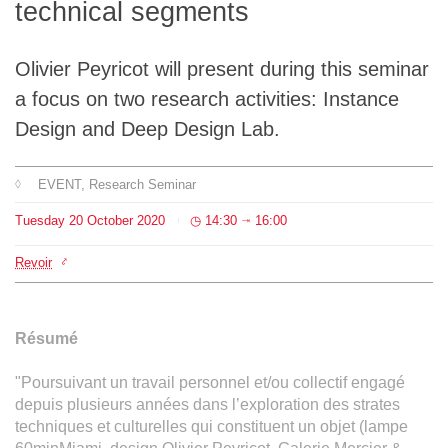
technical segments
Team
Olivier Peyricot will present during this seminar
The médialab
a focus on two research activities: Instance
Design and Deep Design Lab.
FR
|
EN
EVENT
, Research Seminar
Tuesday
20
October
2020
14:30
16:00
⇥
Revoir
Résumé
"Poursuivant un travail personnel et/ou collectif engagé
depuis plusieurs années dans l’exploration des strates
techniques et culturelles qui constituent un objet (lampe