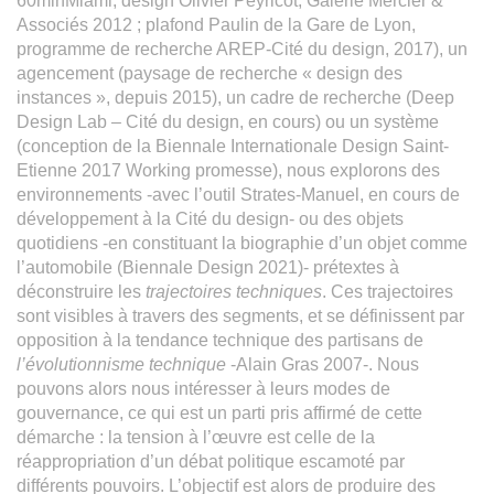
60minMiami, design Olivier Peyricot, Galerie Mercier &
Associés 2012 ; plafond Paulin de la Gare de Lyon,
programme de recherche AREP-Cité du design, 2017), un
agencement (paysage de recherche « design des
instances », depuis 2015), un cadre de recherche (Deep
Design Lab – Cité du design, en cours) ou un système
(conception de la Biennale Internationale Design Saint-
Etienne 2017 Working promesse), nous explorons des
environnements -avec l’outil Strates-Manuel, en cours de
développement à la Cité du design- ou des objets
quotidiens -en constituant la biographie d’un objet comme
l’automobile (Biennale Design 2021)- prétextes à
déconstruire les
trajectoires techniques
. Ces trajectoires
sont visibles à travers des segments, et se définissent par
opposition à la tendance technique des partisans de
l’évolutionnisme technique
-Alain Gras 2007-. Nous
pouvons alors nous intéresser à leurs modes de
gouvernance, ce qui est un parti pris affirmé de cette
démarche : la tension à l’œuvre est celle de la
réappropriation d’un débat politique escamoté par
différents pouvoirs. L’objectif est alors de produire des