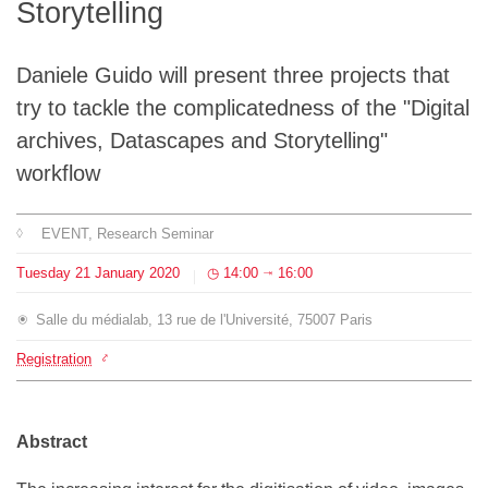
Storytelling
Team
Daniele Guido will present three projects that
The médialab
try to tackle the complicatedness of the "Digital
archives, Datascapes and Storytelling"
FR
|
EN
workflow
EVENT
, Research Seminar
Tuesday
21
January
2020
14:00
16:00
⇥
Salle du médialab, 13 rue de l'Université, 75007 Paris
Registration
Abstract