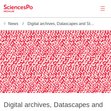
News
Digital archives, Datascapes and Storytelling
News
 ░▒▓█ ░▒▓█ ░▒▓█ ░▒▓█ ░▒▓█ ░▒▓█ ░▒▓█ ░▒▓█ ░▒▓█ ░▒▓█ ░▒▓█ ░▒▓█ ░▒▓█ ░▒▓█ ░▒▓█ ░▒▓█ ░▒▓█ ░▒▓█ ░▒▓█ ░▒▓█ ░▒▓█ ░▒▓█ ░▒▓█ ░▒▓█ ░▒▓█ ░▒▓█ ░▒▓█ ░▒▓█ ░▒▓█ ░▒▓█ ░▒▓█ ░▒▓█ ░▒▓█ ░▒▓█ ░▒▓█ ░▒▓█ ░▒▓█ ░▒▓█ ░▒▓█ ░▒▓█ ░▒▓█ ░▒▓█ ░▒▓█ ░▒▓█ ░▒▓
░▒▓█ ░▒▓█ ░▒▓█ ░▒▓█ ░▒▒▓█ ░▒▓░░▒▓█ ░▒▓█ ░▒▓█ ░▒▓█ ░▒▓█ ░▒▓█ ░▒▓█ ░▒▓█ ░▒▒▓█ ░▒▓░░▒▓█ ░▒▓█ ░▒▓█ ░▒▓█ ░▒▓█ ░▒▓█ ░▒▓█ ░▒▓█ ░▒▒▓█ ░▒▓░░▒▓█ ░▒▓█ ░▒▓█ ░▒▓█ ░▒▓█ ░▒▓█ ░▒▓█ ░▒▓█ ░▒▒▓█ ░▒▓░░▒▓█ ░▒▓█ ░▒▓█ ░▒▓█ ░▒▓█ ░▒▓█ ░▒▓█ ░▒▓█ ░▒▒▓
░▒▓▓█ ░▒▒▒▒▓██ ░▒▓█ ░▒▓█ ░▒▓█ ░▒▓█ ░▒▓█ ░▒▓█ ░▒▓█ ░▒▓▓█ ░▒▒▒▒▓██ ░▒▓█ ░▒▓█ ░▒▓█ ░▒▓█ ░▒▓█ ░▒▓█ ░▒▓█ ░▒▓▓█ ░▒▒▒▒▓██ ░▒▓█ ░▒▓█ ░▒▓█ ░▒▓█ ░▒▓█ ░▒▓█ ░▒▓█ ░▒▓▓█ ░▒▒▒▒▓██ ░▒▓█ ░▒▓█ ░▒▓█ ░▒▓█ ░▒▓█ ░▒▓█ ░▒▓█ ░▒▓▓█ ░▒▒▒▒▓██ ░▒▓█ ░▒▓█
░▒▓█ ░▒▓█ ░▒▓█ ░▒▓█ ░▒▓█ ░▒▓█ ░▒▓▓█ ░▓▓▓▓█  ░▒▓▓█ ░▒▓█ ░▒▓█ ░▒▓█ ░▒▓█ ░▒▓█ ░▒▓█ ░▒▓▓█ ░▓▓▓▓█  ░▒▓▓█ ░▒▓█ ░▒▓█ ░▒▓█ ░▒▓█ ░▒▓█ ░▒▓█ ░▒▓▓█ ░▓▓▓▓█  ░▒▓▓█ ░▒▓█ ░▒▓█ ░▒▓█ ░▒▓█ ░▒▓█ ░▒▓█ ░▒▓▓█ ░▓▓▓▓█  ░▒▓▓█ ░▒▓█ ░▒▓█ ░▒▓█ ░▒▓█ ░▒▓█
▒▓█ ░▒▓█ ░▒▓█▓█ █████ ░░▒▓██ ░▒▓█ ░▒▓█ ░▒▓█ ░▒▓█ ░▒▓█ ░▒▓█ ░▒▓█▓█ █████ ░░▒▓██ ░▒▓█ ░▒▓█ ░▒▓█ ░▒▓█ ░▒▓█ ░▒▓█ ░▒▓█▓█ █████ ░░▒▓██ ░▒▓█ ░▒▓█ ░▒▓█ ░▒▓█ ░▒▓█ ░▒▓█ ░▒▓█▓█ █████ ░░▒▓██ ░▒▓█ ░▒▓█ ░▒▓█ ░▒▓█ ░▒▓█ ░▒▓█ ░▒▓█▓█ █████ ░░
 ░▒▒▓█  ░▒▓█ ░▒▓██ ░▒▓█ ░▒▓█ ░▒▓█ ░▒▓█ ░▒▓█▓█      ░▒▒▓█  ░▒▓█ ░▒▓██ ░▒▓█ ░▒▓█ ░▒▓█ ░▒▓█ ░▒▓█▓█      ░▒▒▓█  ░▒▓█ ░▒▓██ ░▒▓█ ░▒▓█ ░▒▓█ ░▒▓█ ░▒▓█▓█      ░▒▒▓█  ░▒▓█ ░▒▓██ ░▒▓█ ░▒▓█ ░▒▓█ ░▒▓█ ░▒▓█▓█      ░▒▒▓█  ░▒▓█ ░▒▓██ ░▒▓█ 
▓█ ░▒▓█ ░▒▓█ ░▒▓█ ░░▒▓█▓░░░░░ ░▒▓▓█ ░░▒▒▓█ ░▒▓█ ░▒▓█ ░▒▓█ ░▒▓█ ░▒▓█ ░░▒▓█▓░░░░░ ░▒▓▓█ ░░▒▒▓█ ░▒▓█ ░▒▓█ ░▒▓█ ░▒▓█ ░▒▓█ ░░▒▓█▓░░░░░ ░▒▓▓█ ░░▒▒▓█ ░▒▓█ ░▒▓█ ░▒▓█ ░▒▓█ ░▒▓█ ░░▒▓█▓░░░░░ ░▒▓▓█ ░░▒▒▓█ ░▒▓█ ░▒▓█ ░▒▓█ ░▒▓█ ░▒▓█ ░░▒▓█▓
▒▓█▒▒▒▒▒░░▒▓██ ░▒▒▓▓█ ░▒▓█ ░▒▓█ ░▒▓█ ░▒▓█ ░▒▓█ ░▒▒▒▓█▒▒▒▒▒░░▒▓██ ░▒▒▓▓█ ░▒▓█ ░▒▓█ ░▒▓█ ░▒▓█ ░▒▓█ ░▒▒▒▓█▒▒▒▒▒░░▒▓██ ░▒▒▓▓█ ░▒▓█ ░▒▓█ ░▒▓█ ░▒▓█ ░▒▓█ ░▒▒▒▓█▒▒▒▒▒░░▒▓██ ░▒▒▓▓█ ░▒▓█ ░▒▓█ ░▒▓█ ░▒▓█ ░▒▓█ ░▒▒▒▓█▒▒▒▒▒░░▒▓██ ░▒▒▓▓█ ░▒
 ░▒▓█ ░▒▓█ ░▒▓█ ░▒▓█ ░▒▓█ ░░▒▓▓▓▓▓▓▓▓▒▒▒▓█  ░▒▓▒▓█ ░▒▓█ ░▒▓█ ░▒▓█ ░▒▓█ ░▒▓█ ░░▒▓▓▓▓▓▓▓▓▒▒▒▓█  ░▒▓▒▓█ ░▒▓█ ░▒▓█ ░▒▓█ ░▒▓█ ░▒▓█ ░░▒▓▓▓▓▓▓▓▓▒▒▒▓█  ░▒▓▒▓█ ░▒▓█ ░▒▓█ ░▒▓█ ░▒▓█ ░▒▓█ ░░▒▓▓▓▓▓▓▓▓▒▒▒▓█  ░▒▓▒▓█ ░▒▓█ ░▒▓█ ░▒▓█ ░▒▓█ ░▒▓
 ░▒▓█ ░▒▓███████▓▓▓▓█ ░░▒▓▓▓█ ░▒▓█  ░▒▓█ ░▒▓█ ░▒▓█ ░▒▓█ ░▒▓███████▓▓▓▓█ ░░▒▓▓▓█ ░▒▓█  ░▒▓█ ░▒▓█ ░▒▓█ ░▒▓█ ░▒▓███████▓▓▓▓█ ░░▒▓▓▓█ ░▒▓█  ░▒▓█ ░▒▓█ ░▒▓█ ░▒▓█ ░▒▓███████▓▓▓▓█ ░░▒▓▓▓█ ░▒▓█  ░▒▓█ ░▒▓█ ░▒▓█ ░▒▓█ ░▒▓███████▓▓▓▓█ ░░
 ░▒▒▓███ ░▒▓██  ░▒▓█ ░▒▓█ ░▒▓█ ░▒▓█ ░▒▓█     █████ ░▒▒▓███ ░▒▓██  ░▒▓█ ░▒▓█ ░▒▓█ ░▒▓█ ░▒▓█     █████ ░▒▒▓███ ░▒▓██  ░▒▓█ ░▒▓█ ░▒▓█ ░▒▓█ ░▒▓█     █████ ░▒▒▓███ ░▒▓██  ░▒▓█ ░▒▓█ ░▒▓█ ░▒▓█ ░▒▓█     █████ ░▒▒▓███ ░▒▓██  ░▒▓█ ░▒▓
Productions
░▒▓█ ░▒▓█ ░▒▒▓█ ░▒▓░░░░░      ░▒▓▓█   ░▒▓█  ░░▒▓█ ░▒▓█ ░▒▓█ ░▒▒▓█ ░▒▓░░░░░      ░▒▓▓█   ░▒▓█  ░░▒▓█ ░▒▓█ ░▒▓█ ░▒▒▓█ ░▒▓░░░░░      ░▒▓▓█   ░▒▓█  ░░▒▓█ ░▒▓█ ░▒▓█ ░▒▒▓█ ░▒▓░░░░░      ░▒▓▓█   ░▒▓█  ░░▒▓█ ░▒▓█ ░▒▓█ ░▒▒▓█ ░▒▓░░░░░
▒▒▒░░░░ ░░▒▓██ ░░░▒▒▓█ ░▒▒▓█ ░░▒▓█ ░▒▓█ ░▒▓█ ░▒▓▒▒▒▒▒░░░░ ░░▒▓██ ░░░▒▒▓█ ░▒▒▓█ ░░▒▓█ ░▒▓█ ░▒▓█ ░▒▓▒▒▒▒▒░░░░ ░░▒▓██ ░░░▒▒▓█ ░▒▒▓█ ░░▒▓█ ░▒▓█ ░▒▓█ ░▒▓▒▒▒▒▒░░░░ ░░▒▓██ ░░░▒▒▓█ ░▒▒▓█ ░░▒▓█ ░▒▓█ ░▒▓█ ░▒▓▒▒▒▒▒░░░░ ░░▒▓██ ░░░▒▒▓█ ░
▓█ ░▒▒▓█ ░▒▓█ ░▒▓█ ░▒▓█ ░▒▓▓▓▓▓▓▒▒▒▒░░▒▒▓█  ░▒▒▒▓▓▓█ ░▒▒▓█ ░▒▓█ ░▒▓█ ░▒▓█ ░▒▓▓▓▓▓▓▒▒▒▒░░▒▒▓█  ░▒▒▒▓▓▓█ ░▒▒▓█ ░▒▓█ ░▒▓█ ░▒▓█ ░▒▓▓▓▓▓▓▒▒▒▒░░▒▒▓█  ░▒▒▒▓▓▓█ ░▒▒▓█ ░▒▓█ ░▒▓█ ░▒▓█ ░▒▓▓▓▓▓▓▒▒▒▒░░▒▒▓█  ░▒▒▒▓▓▓█ ░▒▒▓█ ░▒▓█ ░▒▓█ ░▒▓█ 
▒▓█ ░▒██▓██▓▓▓▓▒▒▒▓▓▓█ ░▒▓▓▓███ ░▒▓▓█ ░▒▓█ ░▒▒▓█ ░▒▓█ ░▒██▓██▓▓▓▓▒▒▒▓▓▓█ ░▒▓▓▓███ ░▒▓▓█ ░▒▓█ ░▒▒▓█ ░▒▓█ ░▒██▓██▓▓▓▓▒▒▒▓▓▓█ ░▒▓▓▓███ ░▒▓▓█ ░▒▓█ ░▒▒▓█ ░▒▓█ ░▒██▓██▓▓▓▓▒▒▒▓▓▓█ ░▒▓▓▓███ ░▒▓▓█ ░▒▓█ ░▒▒▓█ ░▒▓█ ░▒██▓██▓▓▓▓▒▒▒▓▓▓█ ░
█ ░▒▓███   ░░▒▓█ ░▒▓█ ░▒▓▓█ ░▒▓█ ░▒  █▓█████▓▓▓▓███ ░▒▓███   ░░▒▓█ ░▒▓█ ░▒▓▓█ ░▒▓█ ░▒  █▓█████▓▓▓▓███ ░▒▓███   ░░▒▓█ ░▒▓█ ░▒▓▓█ ░▒▓█ ░▒  █▓█████▓▓▓▓███ ░▒▓███   ░░▒▓█ ░▒▓█ ░▒▓▓█ ░▒▓█ ░▒  █▓█████▓▓▓▓███ ░▒▓███   ░░▒▓█ ░▒▓█ ░▒
 ░▒▓██ ░▒▓█ ░▒░░ █▓█   █████   ░▒▓█   ░░░▒▒▓█ ░▒▓█ ░▒▓██ ░▒▓█ ░▒░░ █▓█   █████   ░▒▓█   ░░░▒▒▓█ ░▒▓█ ░▒▓██ ░▒▓█ ░▒░░ █▓█   █████   ░▒▓█   ░░░▒▒▓█ ░▒▓█ ░▒▓██ ░▒▓█ ░▒░░ █▓█   █████   ░▒▓█   ░░░▒▒▓█ ░▒▓█ ░▒▓██ ░▒▓█ ░▒░░ █▓█   █
 ░       ░░▒▓█ ░░░▒▒▒▓▓█ ░▒▓█ ░▒▓█  ░▒▒▓█ ░▒▒░ █▓█ ░       ░░▒▓█ ░░░▒▒▒▓▓█ ░▒▓█ ░▒▓█  ░▒▒▓█ ░▒▒░ █▓█ ░       ░░▒▓█ ░░░▒▒▒▓▓█ ░▒▓█ ░▒▓█  ░▒▒▓█ ░▒▒░ █▓█ ░       ░░▒▓█ ░░░▒▒▒▓▓█ ░▒▓█ ░▒▓█  ░▒▒▓█ ░▒▒░ █▓█ ░       ░░▒▓█ ░░░▒▒▒▓▓█
▓██ ░▒▓█ ░▒▓█ ░░▒▓▓█ ░▓▓▒░ █▓█ ░░░░░░░░▒▒▓█ ░▒▒▒▓▓▓██ ░▒▓█ ░▒▓█ ░░▒▓▓█ ░▓▓▒░ █▓█ ░░░░░░░░▒▒▓█ ░▒▒▒▓▓▓██ ░▒▓█ ░▒▓█ ░░▒▓▓█ ░▓▓▒░ █▓█ ░░░░░░░░▒▒▓█ ░▒▒▒▓▓▓██ ░▒▓█ ░▒▓█ ░░▒▓▓█ ░▓▓▒░ █▓█ ░░░░░░░░▒▒▓█ ░▒▒▒▓▓▓██ ░▒▓█ ░▒▓█ ░░▒▓▓█ ░▓▓
░██▓▒░ █▓█ ░▒▒▒▒▒▒▒▒▓█ ░▒▓▓▓████ ░░▒▓█ ░▒▓█ ░▒▓██ ░██▓▒░ █▓█ ░▒▒▒▒▒▒▒▒▓█ ░▒▓▓▓████ ░░▒▓█ ░▒▓█ ░▒▓██ ░██▓▒░ █▓█ ░▒▒▒▒▒▒▒▒▓█ ░▒▓▓▓████ ░░▒▓█ ░▒▓█ ░▒▓██ ░██▓▒░ █▓█ ░▒▒▒▒▒▒▒▒▓█ ░▒▓▓▓████ ░░▒▓█ ░▒▓█ ░▒▓██ ░██▓▒░ █▓█ ░▒▒▒▒▒▒▒▒▓█ ░
▓█ ░▒▓▓█   █ ░▒▓█ ░▒▓█ ░▒▓█  ░  █▓▒░ █▓█ ░▒▓▓▓▓▓▓▒▓█ ░▒▓▓█   █ ░▒▓█ ░▒▓█ ░▒▓█  ░  █▓▒░ █▓█ ░▒▓▓▓▓▓▓▒▓█ ░▒▓▓█   █ ░▒▓█ ░▒▓█ ░▒▓█  ░  █▓▒░ █▓█ ░▒▓▓▓▓▓▓▒▓█ ░▒▓▓█   █ ░▒▓█ ░▒▓█ ░▒▓█  ░  █▓▒░ █▓█ ░▒▓▓▓▓▓▓▒▓█ ░▒▓▓█   █ ░▒▓█ ░▒▓█ ░
█ ░▒▓█ ░░░░ █▓▒░ ██ ░▒▓█████▓▒▓█ ░▒▓█ ░░  ░▒▓█ ░▒▓█ ░▒▓█ ░░░░ █▓▒░ ██ ░▒▓█████▓▒▓█ ░▒▓█ ░░  ░▒▓█ ░▒▓█ ░▒▓█ ░░░░ █▓▒░ ██ ░▒▓█████▓▒▓█ ░▒▓█ ░░  ░▒▓█ ░▒▓█ ░▒▓█ ░░░░ █▓▒░ ██ ░▒▓█████▓▒▓█ ░▒▓█ ░░  ░▒▓█ ░▒▓█ ░▒▓█ ░░░░ █▓▒░ ██ ░▒▓█
▒▓█    █▓▒▓█ ░▒▓█ ░░ ░▒▒▓█ ░▒▓█ ░▒▓█ ░▒▒░ █▓▒░ █ ░▒▓█    █▓▒▓█ ░▒▓█ ░░ ░▒▒▓█ ░▒▓█ ░▒▓█ ░▒▒░ █▓▒░ █ ░▒▓█    █▓▒▓█ ░▒▓█ ░░ ░▒▒▓█ ░▒▓█ ░▒▓█ ░▒▒░ █▓▒░ █ ░▒▓█    █▓▒▓█ ░▒▓█ ░░ ░▒▒▓█ ░▒▓█ ░▒▓█ ░▒▒░ █▓▒░ █ ░▒▓█    █▓▒▓█ ░▒▓█ ░░ ░▒▒
░▒▓▓█ ░▒▓█ ░▒▓██ ▓▓▒░ █▓▒░  ░▒▓█ ░░░ █▓▒▓█ ░▒▓█ ░░░▒▓▓█ ░▒▓█ ░▒▓██ ▓▓▒░ █▓▒░  ░▒▓█ ░░░ █▓▒▓█ ░▒▓█ ░░░▒▓▓█ ░▒▓█ ░▒▓██ ▓▓▒░ █▓▒░  ░▒▓█ ░░░ █▓▒▓█ ░▒▓█ ░░░▒▓▓█ ░▒▓█ ░▒▓██ ▓▓▒░ █▓▒░  ░▒▓█ ░░░ █▓▒▓█ ░▒▓█ ░░░▒▓▓█ ░▒▓█ ░▒▓██ ▓▓▒░ █▓
░ █▓▒░░░▒▓█ ░▒▒░ █▓▒▓█ ░▒▓█ ░▒▒▓██ ░▒▓█ ░▒▓█  ██▓▒░ █▓▒░░░▒▓█ ░▒▒░ █▓▒▓█ ░▒▓█ ░▒▒▓██ ░▒▓█ ░▒▓█  ██▓▒░ █▓▒░░░▒▓█ ░▒▒░ █▓▒▓█ ░▒▓█ ░▒▒▓██ ░▒▓█ ░▒▓█  ██▓▒░ █▓▒░░░▒▓█ ░▒▒░ █▓▒▓█ ░▒▓█ ░▒▒▓██ ░▒▓█ ░▒▓█  ██▓▒░ █▓▒░░░▒▓█ ░▒▒░ █▓▒▓█ ░
▓█ ░▒▓█ ░▒▓██ ░▒▒▓█ ░▒▓█   █▓▒░ █▓▒▒▒▒▓█ ░▒▓▒░ █▓▒▓█ ░▒▓█ ░▒▓██ ░▒▒▓█ ░▒▓█   █▓▒░ █▓▒▒▒▒▓█ ░▒▓▒░ █▓▒▓█ ░▒▓█ ░▒▓██ ░▒▒▓█ ░▒▓█   █▓▒░ █▓▒▒▒▒▓█ ░▒▓▒░ █▓▒▓█ ░▒▓█ ░▒▓██ ░▒▒▓█ ░▒▓█   █▓▒░ █▓▒▒▒▒▓█ ░▒▓▒░ █▓▒▓█ ░▒▓█ ░▒▓██ ░▒▒▓█ ░▒▓█
▒▓█ ░░ █▓▒░ █▓▓▓▓▓█ ░▒▓▓▒░ █▓▒▓█ ░▒▓█ ░▒▓█ ░▒▓▓█ ░▒▓█ ░░ █▓▒░ █▓▓▓▓▓█ ░▒▓▓▒░ █▓▒▓█ ░▒▓█ ░▒▓█ ░▒▓▓█ ░▒▓█ ░░ █▓▒░ █▓▓▓▓▓█ ░▒▓▓▒░ █▓▒▓█ ░▒▓█ ░▒▓█ ░▒▓▓█ ░▒▓█ ░░ █▓▒░ █▓▓▓▓▓█ ░▒▓▓▒░ █▓▒▓█ ░▒▓█ ░▒▓█ ░▒▓▓█ ░▒▓█ ░░ █▓▒░ █▓▓▓▓▓█ ░▒▓▓
▒▓▓▓▒░ █▓▒▓█ ░▒▓█ ░▒▓█ ░▒▓█ ░▒▓█ ▒▒░ █▓▒░ ██████ ░▒▓▓▓▒░ █▓▒▓█ ░▒▓█ ░▒▓█ ░▒▓█ ░▒▓█ ▒▒░ █▓▒░ ██████ ░▒▓▓▓▒░ █▓▒▓█ ░▒▓█ ░▒▓█ ░▒▓█ ░▒▓█ ▒▒░ █▓▒░ ██████ ░▒▓▓▓▒░ █▓▒▓█ ░▒▓█ ░▒▓█ ░▒▓█ ░▒▓█ ▒▒░ █▓▒░ ██████ ░▒▓▓▓▒░ █▓▒▓█ ░▒▓█ ░▒▓█ ░
▓█ ░▒▓█ ░▒▓█▓▓▒░ █▓▒░       ░▒▓██▓▒░ █▓▒▓█ ░▒▓█ ░▒▓█ ░▒▓█ ░▒▓█▓▓▒░ █▓▒░       ░▒▓██▓▒░ █▓▒▓█ ░▒▓█ ░▒▓█ ░▒▓█ ░▒▓█▓▓▒░ █▓▒░       ░▒▓██▓▒░ █▓▒▓█ ░▒▓█ ░▒▓█ ░▒▓█ ░▒▓█▓▓▒░ █▓▒░       ░▒▓██▓▒░ █▓▒▓█ ░▒▓█ ░▒▓█ ░▒▓█ ░▒▓█▓▓▒░ █▓▒░   
░░░░░░░░▒▓█ █▓▒░ █▓▒▓█ ░▒▓█ ░▒▓█ ░▒▓█ ░▒▓██▓▒░ █▓▒░░░░░░░░▒▓█ █▓▒░ █▓▒▓█ ░▒▓█ ░▒▓█ ░▒▓█ ░▒▓██▓▒░ █▓▒░░░░░░░░▒▓█ █▓▒░ █▓▒▓█ ░▒▓█ ░▒▓█ ░▒▓█ ░▒▓██▓▒░ █▓▒░░░░░░░░▒▓█ █▓▒░ █▓▒▓█ ░▒▓█ ░▒▓█ ░▒▓█ ░▒▓██▓▒░ █▓▒░░░░░░░░▒▓█ █▓▒░ █▓▒▓█ ░
▓█ ░▒▓█ ░▒▓█ ░▒▓█ ░▒  █▓▒░ █▓▒▒▒▒▒▒▒▒▒▓█  █▓▒░ █▓▒▓█ ░▒▓█ ░▒▓█ ░▒▓█ ░▒  █▓▒░ █▓▒▒▒▒▒▒▒▒▒▓█  █▓▒░ █▓▒▓█ ░▒▓█ ░▒▓█ ░▒▓█ ░▒  █▓▒░ █▓▒▒▒▒▒▒▒▒▒▓█  █▓▒░ █▓▒▓█ ░▒▓█ ░▒▓█ ░▒▓█ ░▒  █▓▒░ █▓▒▒▒▒▒▒▒▒▒▓█  █▓▒░ █▓▒▓█ ░▒▓█ ░▒▓█ ░▒▓█ ░▒  █▓
░ █▓▒░ █▓▓▓▓▓▓▓▓▓▒▓█  █▓▒░ █▓▒▓█ ░▒▓█ ░▒▓█ ░▒▓█ ░░░ █▓▒░ █▓▓▓▓▓▓▓▓▓▒▓█  █▓▒░ █▓▒▓█ ░▒▓█ ░▒▓█ ░▒▓█ ░░░ █▓▒░ █▓▓▓▓▓▓▓▓▓▒▓█  █▓▒░ █▓▒▓█ ░▒▓█ ░▒▓█ ░▒▓█ ░░░ █▓▒░ █▓▓▓▓▓▓▓▓▓▒▓█  █▓▒░ █▓▒▓█ ░▒▓█ ░▒▓█ ░▒▓█ ░░░ █▓▒░ █▓▓▓▓▓▓▓▓▓▒▓█  █▓
Activities
  █▓▒░ █▓▒▓█ ░▒▓█ ░▒▓█ ░▒▓█ ▒▒░ █▓▒░ █████████▓▒▓█  █▓▒░ █▓▒▓█ ░▒▓█ ░▒▓█ ░▒▓█ ▒▒░ █▓▒░ █████████▓▒▓█  █▓▒░ █▓▒▓█ ░▒▓█ ░▒▓█ ░▒▓█ ▒▒░ █▓▒░ █████████▓▒▓█  █▓▒░ █▓▒▓█ ░▒▓█ ░▒▓█ ░▒▓█ ▒▒░ █▓▒░ █████████▓▒▓█  █▓▒░ █▓▒▓█ ░▒▓█ ░▒▓█ ░
▓█ ░▒▓█▓▓▒░ █▓▒░         █▓▓▓█  █▓▒░ █▓▒▓█ ░▒▓█ ░▒▓█ ░▒▓█▓▓▒░ █▓▒░         █▓▓▓█  █▓▒░ █▓▒▓█ ░▒▓█ ░▒▓█ ░▒▓█▓▓▒░ █▓▒░         █▓▓▓█  █▓▒░ █▓▒▓█ ░▒▓█ ░▒▓█ ░▒▓█▓▓▒░ █▓▒░         █▓▓▓█  █▓▒░ █▓▒▓█ ░▒▓█ ░▒▓█ ░▒▓█▓▓▒░ █▓▒░        
░░░░ █████  █▓▒░ █▓▓█ ░▒▓█ ░▒▓█ ░▒▓███▓▒░ █▓▒░░░░░░░░░ █████  █▓▒░ █▓▓█ ░▒▓█ ░▒▓█ ░▒▓███▓▒░ █▓▒░░░░░░░░░ █████  █▓▒░ █▓▓█ ░▒▓█ ░▒▓█ ░▒▓███▓▒░ █▓▒░░░░░░░░░ █████  █▓▒░ █▓▓█ ░▒▓█ ░▒▓█ ░▒▓███▓▒░ █▓▒░░░░░░░░░ █████  █▓▒░ █▓▓█ ░▒
 ░▒▓█ ░▒▓█  ░▒▓  █▓▒░ █▓▒░▒▒▒▒▒▒▒░      ░ █▓▒░ ███ ░▒▓█ ░▒▓█  ░▒▓  █▓▒░ █▓▒░▒▒▒▒▒▒▒░      ░ █▓▒░ ███ ░▒▓█ ░▒▓█  ░▒▓  █▓▒░ █▓▒░▒▒▒▒▒▒▒░      ░ █▓▒░ ███ ░▒▓█ ░▒▓█  ░▒▓  █▓▒░ █▓▒░▒▒▒▒▒▒▒░      ░ █▓▒░ ███ ░▒▓█ ░▒▓█  ░▒▓  █▓▒░ █▓
░ █▓▒▒▓▓▓▓▓▓▒░░░░░░░░ █▓▒░    ░▒▓█ ░▒▓█ ░░▒▓░░ █▓▒░ █▓▒▒▓▓▓▓▓▓▒░░░░░░░░ █▓▒░    ░▒▓█ ░▒▓█ ░░▒▓░░ █▓▒░ █▓▒▒▓▓▓▓▓▓▒░░░░░░░░ █▓▒░    ░▒▓█ ░▒▓█ ░░▒▓░░ █▓▒░ █▓▒▒▓▓▓▓▓▓▒░░░░░░░░ █▓▒░    ░▒▓█ ░▒▓█ ░░▒▓░░ █▓▒░ █▓▒▒▓▓▓▓▓▓▒░░░░░░░░ █▓
░ █▓▒░░░ ░▒▓█ ░▒▓█ ░▒▒▓▒▒░ █▓▒░ █▓▓▓█████▓▒▒░▒▒▒▒▒░ █▓▒░░░ ░▒▓█ ░▒▓█ ░▒▒▓▒▒░ █▓▒░ █▓▓▓█████▓▒▒░▒▒▒▒▒░ █▓▒░░░ ░▒▓█ ░▒▓█ ░▒▒▓▒▒░ █▓▒░ █▓▓▓█████▓▒▒░▒▒▒▒▒░ █▓▒░░░ ░▒▓█ ░▒▓█ ░▒▒▓▒▒░ █▓▒░ █▓▓▓█████▓▒▒░▒▒▒▒▒░ █▓▒░░░ ░▒▓█ ░▒▓█ ░▒▒▓▒
▒▓▓▓▒░ █▓▒░ ████    █▓▓▒▒▓▓▓▓▒░ █▓▒▒▒░ ░▒▓█ ░▒▓█ ░▒▓▓▓▒░ █▓▒░ ████    █▓▓▒▒▓▓▓▓▒░ █▓▒▒▒░ ░▒▓█ ░▒▓█ ░▒▓▓▓▒░ █▓▒░ ████    █▓▓▒▒▓▓▓▓▒░ █▓▒▒▒░ ░▒▓█ ░▒▓█ ░▒▓▓▓▒░ █▓▒░ ████    █▓▓▒▒▓▓▓▓▒░ █▓▒▒▒░ ░▒▓█ ░▒▓█ ░▒▓▓▓▒░ █▓▒░ ████    █▓▓▒
██▓▓▓▓██▓▒░ █▓▓▒▒░ ░▒▓█ ░▒▓█ ░▒██▓▒░ █▓▒░     ░░░ ██▓▓▓▓██▓▒░ █▓▓▒▒░ ░▒▓█ ░▒▓█ ░▒██▓▒░ █▓▒░     ░░░ ██▓▓▓▓██▓▒░ █▓▓▒▒░ ░▒▓█ ░▒▓█ ░▒██▓▒░ █▓▒░     ░░░ ██▓▓▓▓██▓▒░ █▓▓▒▒░ ░▒▓█ ░▒▓█ ░▒██▓▒░ █▓▒░     ░░░ ██▓▓▓▓██▓▒░ █▓▓▒▒░ ░▒▓█ 
▒▓█ ░▒▓█ ░  █▓▒░ █▓▒░░░░░░▒▒░  █████ █▓▒░ ██▓▓▒░ ░▒▓█ ░▒▓█ ░  █▓▒░ █▓▒░░░░░░▒▒░  █████ █▓▒░ ██▓▓▒░ ░▒▓█ ░▒▓█ ░  █▓▒░ █▓▒░░░░░░▒▒░  █████ █▓▒░ ██▓▓▒░ ░▒▓█ ░▒▓█ ░  █▓▒░ █▓▒░░░░░░▒▒░  █████ █▓▒░ ██▓▓▒░ ░▒▓█ ░▒▓█ ░  █▓▒░ █▓▒░░░░
▒▒▒░▒▒▓▒░░       █▓▒░  ██▓▒░ ░▒▓█ ░▒▓█ ░░ █▓▒░ █▓▒▒▒▒░▒▒▓▒░░       █▓▒░  ██▓▒░ ░▒▓█ ░▒▓█ ░░ █▓▒░ █▓▒▒▒▒░▒▒▓▒░░       █▓▒░  ██▓▒░ ░▒▓█ ░▒▓█ ░░ █▓▒░ █▓▒▒▒▒░▒▒▓▒░░       █▓▒░  ██▓▒░ ░▒▓█ ░▒▓█ ░░ █▓▒░ █▓▒▒▒▒░▒▒▓▒░░       █▓▒░  █
░░  █▓▒░ ░▒▓█ ░▒▓█▒▒░ █▓▒░ █▓▓▓▓▒▒▓▓▓▒▒░░░░░░░ █▓▒░░  █▓▒░ ░▒▓█ ░▒▓█▒▒░ █▓▒░ █▓▓▓▓▒▒▓▓▓▒▒░░░░░░░ █▓▒░░  █▓▒░ ░▒▓█ ░▒▓█▒▒░ █▓▒░ █▓▓▓▓▒▒▓▓▓▒▒░░░░░░░ █▓▒░░  █▓▒░ ░▒▓█ ░▒▓█▒▒░ █▓▒░ █▓▓▓▓▒▒▓▓▓▒▒░░░░░░░ █▓▒░░  █▓▒░ ░▒▓█ ░▒▓█▒▒░ █▓
░ █▓▒░ ████▓▓▓██▓▓▒▒▒░▒▒▒░ █▓▒▒░░ █▓▒░ ░▒▓█ ░▒▓▓▓▒░ █▓▒░ ████▓▓▓██▓▓▒▒▒░▒▒▒░ █▓▒▒░░ █▓▒░ ░▒▓█ ░▒▓▓▓▒░ █▓▒░ ████▓▓▓██▓▓▒▒▒░▒▒▒░ █▓▒▒░░ █▓▒░ ░▒▓█ ░▒▓▓▓▒░ █▓▒░ ████▓▓▓██▓▓▒▒▒░▒▒▒░ █▓▒▒░░ █▓▒░ ░▒▓█ ░▒▓▓▓▒░ █▓▒░ ████▓▓▓██▓▓▒▒▒░▒▒
▒▒▓▓▒░ █▓▒▒▒░ █▓▒░ ░▒▓█ ░▒██▓▒░ █▓▒░    ███████▓▓▓▒▒▓▓▒░ █▓▒▒▒░ █▓▒░ ░▒▓█ ░▒██▓▒░ █▓▒░    ███████▓▓▓▒▒▓▓▒░ █▓▒▒▒░ █▓▒░ ░▒▓█ ░▒██▓▒░ █▓▒░    ███████▓▓▓▒▒▓▓▒░ █▓▒▒▒░ █▓▒░ ░▒▓█ ░▒██▓▒░ █▓▒░    ███████▓▓▓▒▒▓▓▒░ █▓▒▒▒░ █▓▒░ ░▒▓█ 
▒▓█ ░  █▓▒░ █▓▒░░░░       ███▓▓▓█▓▒░ █▓▓▓▒░ █▓▒░ ░▒▓█ ░  █▓▒░ █▓▒░░░░       ███▓▓▓█▓▒░ █▓▓▓▒░ █▓▒░ ░▒▓█ ░  █▓▒░ █▓▒░░░░       ███▓▓▓█▓▒░ █▓▓▓▒░ █▓▒░ ░▒▓█ ░  █▓▒░ █▓▒░░░░       ███▓▓▓█▓▒░ █▓▓▓▒░ █▓▒░ ░▒▓█ ░  █▓▒░ █▓▒░░░░     
░░░░░   █████▓▒░ ███▓▒░ █▓▒░ ░▒▓█ ░░ █▓▒░ █▓▒▒▒▒░░░░░░░   █████▓▒░ ███▓▒░ █▓▒░ ░▒▓█ ░░ █▓▒░ █▓▒▒▒▒░░░░░░░   █████▓▒░ ███▓▒░ █▓▒░ ░▒▓█ ░░ █▓▒░ █▓▒▒▒▒░░░░░░░   █████▓▒░ ███▓▒░ █▓▒░ ░▒▓█ ░░ █▓▒░ █▓▒▒▒▒░░░░░░░   █████▓▒░ ███▓▒░ 
▓▒░ █▓▒░ ░▒▓█▒▒░ █▓▒░ █▓▓▓▓▒░▒▒▒▒▒░░░     █▓▒░   █▓▒░ █▓▒░ ░▒▓█▒▒░ █▓▒░ █▓▓▓▓▒░▒▒▒▒▒░░░     █▓▒░   █▓▒░ █▓▒░ ░▒▓█▒▒░ █▓▒░ █▓▓▓▓▒░▒▒▒▒▒░░░     █▓▒░   █▓▒░ █▓▒░ ░▒▓█▒▒░ █▓▒░ █▓▓▓▓▒░▒▒▒▒▒░░░     █▓▒░   █▓▒░ █▓▒░ ░▒▓█▒▒░ █▓▒░ █▓
░ ████▓▒▒▓▓▓▓▒▒▒░░░░░ █▓▒░░░ █▓▒░ █▓▒░ ░▒▓▓▓▒░ █▓▒░ ████▓▒▒▓▓▓▓▒▒▒░░░░░ █▓▒░░░ █▓▒░ █▓▒░ ░▒▓▓▓▒░ █▓▒░ ████▓▒▒▓▓▓▓▒▒▒░░░░░ █▓▒░░░ █▓▒░ █▓▒░ ░▒▓▓▓▒░ █▓▒░ ████▓▒▒▓▓▓▓▒▒▒░░░░░ █▓▒░░░ █▓▒░ █▓▒░ ░▒▓▓▓▒░ █▓▒░ ████▓▒▒▓▓▓▓▒▒▒░░░░░ █▓
░ █▓▒▒▒░ █▓▒░ █▓▒░ ░▒██▓▒░ █▓▒░    █▓▓▓███▓▓▓▒▒▒▒▒░ █▓▒▒▒░ █▓▒░ █▓▒░ ░▒██▓▒░ █▓▒░    █▓▓▓███▓▓▓▒▒▒▒▒░ █▓▒▒▒░ █▓▒░ █▓▒░ ░▒██▓▒░ █▓▒░    █▓▓▓███▓▓▓▒▒▒▒▒░ █▓▒▒▒░ █▓▒░ █▓▒░ ░▒██▓▒░ █▓▒░    █▓▓▓███▓▓▓▒▒▒▒▒░ █▓▒▒▒░ █▓▒░ █▓▒░ ░▒██▓
 ░▒▓█ ░▒▓█ ░▒▓█ ░▒▓█ ░▒▓█ ░▒▓█ ░▒▓█ ░▒▓█ ░▒▓█ ░▒▓█ ░▒▓█ ░▒▓█ ░▒▓█ ░▒▓█ ░▒▓█ ░▒▓█ ░▒▓█ ░▒▓█ ░▒▓█ ░▒▓█ ░▒▓█ ░▒▓█ ░▒▓█ ░▒▓█ ░▒▓█ ░▒▓█ ░▒▓█ ░▒▓█ ░▒▓█ ░▒▓█ ░▒▓█ ░▒▓█ ░▒▓█ ░▒▓█ ░▒▓█ ░▒▓█ ░▒▓█ ░▒▓█ ░▒▓█ ░▒▓█ ░▒▓█ ░▒▓█ ░▒▓█ ░▒▓█ ░▒▓
░▒▓█ ░▒▓█ ░▒▓█ ░▒▓█ ░▒▒▓█ ░▒▓░░▒▓█ ░▒▓█ ░▒▓█ ░▒▓█ ░▒▓█ ░▒▓█ ░▒▓█ ░▒▓█ ░▒▒▓█ ░▒▓░░▒▓█ ░▒▓█ ░▒▓█ ░▒▓█ ░▒▓█ ░▒▓█ ░▒▓█ ░▒▓█ ░▒▒▓█ ░▒▓░░▒▓█ ░▒▓█ ░▒▓█ ░▒▓█ ░▒▓█ ░▒▓█ ░▒▓█ ░▒▓█ ░▒▒▓█ ░▒▓░░▒▓█ ░▒▓█ ░▒▓█ ░▒▓█ ░▒▓█ ░▒▓█ ░▒▓█ ░▒▓█ ░▒▒▓
Tools
░▒▓▓█ ░▒▒▒▒▓██ ░▒▓█ ░▒▓█ ░▒▓█ ░▒▓█ ░▒▓█ ░▒▓█ ░▒▓█ ░▒▓▓█ ░▒▒▒▒▓██ ░▒▓█ ░▒▓█ ░▒▓█ ░▒▓█ ░▒▓█ ░▒▓█ ░▒▓█ ░▒▓▓█ ░▒▒▒▒▓██ ░▒▓█ ░▒▓█ ░▒▓█ ░▒▓█ ░▒▓█ ░▒▓█ ░▒▓█ ░▒▓▓█ ░▒▒▒▒▓██ ░▒▓█ ░▒▓█ ░▒▓█ ░▒▓█ ░▒▓█ ░▒▓█ ░▒▓█ ░▒▓▓█ ░▒▒▒▒▓██ ░▒▓█ ░▒▓█
░▒▓█ ░▒▓█ ░▒▓█ ░▒▓█ ░▒▓█ ░▒▓█ ░▒▓▓█ ░▓▓▓▓█  ░▒▓▓█ ░▒▓█ ░▒▓█ ░▒▓█ ░▒▓█ ░▒▓█ ░▒▓█ ░▒▓▓█ ░▓▓▓▓█  ░▒▓▓█ ░▒▓█ ░▒▓█ ░▒▓█ ░▒▓█ ░▒▓█ ░▒▓█ ░▒▓▓█ ░▓▓▓▓█  ░▒▓▓█ ░▒▓█ ░▒▓█ ░▒▓█ ░▒▓█ ░▒▓█ ░▒▓█ ░▒▓▓█ ░▓▓▓▓█  ░▒▓▓█ ░▒▓█ ░▒▓█ ░▒▓█ ░▒▓█ ░▒▓█
▒▓█ ░▒▓█ ░▒▓█▓█ █████ ░░▒▓██ ░▒▓█ ░▒▓█ ░▒▓█ ░▒▓█ ░▒▓█ ░▒▓█ ░▒▓█▓█ █████ ░░▒▓██ ░▒▓█ ░▒▓█ ░▒▓█ ░▒▓█ ░▒▓█ ░▒▓█ ░▒▓█▓█ █████ ░░▒▓██ ░▒▓█ ░▒▓█ ░▒▓█ ░▒▓█ ░▒▓█ ░▒▓█ ░▒▓█▓█ █████ ░░▒▓██ ░▒▓█ ░▒▓█ ░▒▓█ ░▒▓█ ░▒▓█ ░▒▓█ ░▒▓█▓█ █████ ░░
 ░▒▒▓█  ░▒▓█ ░▒▓██ ░▒▓█ ░▒▓█ ░▒▓█ ░▒▓█ ░▒▓█▓█      ░▒▒▓█  ░▒▓█ ░▒▓██ ░▒▓█ ░▒▓█ ░▒▓█ ░▒▓█ ░▒▓█▓█      ░▒▒▓█  ░▒▓█ ░▒▓██ ░▒▓█ ░▒▓█ ░▒▓█ ░▒▓█ ░▒▓█▓█      ░▒▒▓█  ░▒▓█ ░▒▓██ ░▒▓█ ░▒▓█ ░▒▓█ ░▒▓█ ░▒▓█▓█      ░▒▒▓█  ░▒▓█ ░▒▓██ ░▒▓█ 
▓█ ░▒▓█ ░▒▓█ ░▒▓█ ░░▒▓█▓░░░░░ ░▒▓▓█ ░░▒▒▓█ ░▒▓█ ░▒▓█ ░▒▓█ ░▒▓█ ░▒▓█ ░░▒▓█▓░░░░░ ░▒▓▓█ ░░▒▒▓█ ░▒▓█ ░▒▓█ ░▒▓█ ░▒▓█ ░▒▓█ ░░▒▓█▓░░░░░ ░▒▓▓█ ░░▒▒▓█ ░▒▓█ ░▒▓█ ░▒▓█ ░▒▓█ ░▒▓█ ░░▒▓█▓░░░░░ ░▒▓▓█ ░░▒▒▓█ ░▒▓█ ░▒▓█ ░▒▓█ ░▒▓█ ░▒▓█ ░░▒▓█▓
▒▓█▒▒▒▒▒░░▒▓██ ░▒▒▓▓█ ░▒▓█ ░▒▓█ ░▒▓█ ░▒▓█ ░▒▓█ ░▒▒▒▓█▒▒▒▒▒░░▒▓██ ░▒▒▓▓█ ░▒▓█ ░▒▓█ ░▒▓█ ░▒▓█ ░▒▓█ ░▒▒▒▓█▒▒▒▒▒░░▒▓██ ░▒▒▓▓█ ░▒▓█ ░▒▓█ ░▒▓█ ░▒▓█ ░▒▓█ ░▒▒▒▓█▒▒▒▒▒░░▒▓██ ░▒▒▓▓█ ░▒▓█ ░▒▓█ ░▒▓█ ░▒▓█ ░▒▓█ ░▒▒▒▓█▒▒▒▒▒░░▒▓██ ░▒▒▓▓█ ░▒
 ░▒▓█ ░▒▓█ ░▒▓█ ░▒▓█ ░▒▓█ ░░▒▓▓▓▓▓▓▓▓▒▒▒▓█  ░▒▓▒▓█ ░▒▓█ ░▒▓█ ░▒▓█ ░▒▓█ ░▒▓█ ░░▒▓▓▓▓▓▓▓▓▒▒▒▓█  ░▒▓▒▓█ ░▒▓█ ░▒▓█ ░▒▓█ ░▒▓█ ░▒▓█ ░░▒▓▓▓▓▓▓▓▓▒▒▒▓█  ░▒▓▒▓█ ░▒▓█ ░▒▓█ ░▒▓█ ░▒▓█ ░▒▓█ ░░▒▓▓▓▓▓▓▓▓▒▒▒▓█  ░▒▓▒▓█ ░▒▓█ ░▒▓█ ░▒▓█ ░▒▓█ ░▒▓
 ░▒▓█ ░▒▓███████▓▓▓▓█ ░░▒▓▓▓█ ░▒▓█  ░▒▓█ ░▒▓█ ░▒▓█ ░▒▓█ ░▒▓███████▓▓▓▓█ ░░▒▓▓▓█ ░▒▓█  ░▒▓█ ░▒▓█ ░▒▓█ ░▒▓█ ░▒▓███████▓▓▓▓█ ░░▒▓▓▓█ ░▒▓█  ░▒▓█ ░▒▓█ ░▒▓█ ░▒▓█ ░▒▓███████▓▓▓▓█ ░░▒▓▓▓█ ░▒▓█  ░▒▓█ ░▒▓█ ░▒▓█ ░▒▓█ ░▒▓███████▓▓▓▓█ ░░
 ░▒▒▓███ ░▒▓██  ░▒▓█ ░▒▓█ ░▒▓█ ░▒▓█ ░▒▓█     █████ ░▒▒▓███ ░▒▓██  ░▒▓█ ░▒▓█ ░▒▓█ ░▒▓█ ░▒▓█     █████ ░▒▒▓███ ░▒▓██  ░▒▓█ ░▒▓█ ░▒▓█ ░▒▓█ ░▒▓█     █████ ░▒▒▓███ ░▒▓██  ░▒▓█ ░▒▓█ ░▒▓█ ░▒▓█ ░▒▓█     █████ ░▒▒▓███ ░▒▓██  ░▒▓█ ░▒▓
░▒▓█ ░▒▓█ ░▒▒▓█ ░▒▓░░░░░      ░▒▓▓█   ░▒▓█  ░░▒▓█ ░▒▓█ ░▒▓█ ░▒▒▓█ ░▒▓░░░░░      ░▒▓▓█   ░▒▓█  ░░▒▓█ ░▒▓█ ░▒▓█ ░▒▒▓█ ░▒▓░░░░░      ░▒▓▓█   ░▒▓█  ░░▒▓█ ░▒▓█ ░▒▓█ ░▒▒▓█ ░▒▓░░░░░      ░▒▓▓█   ░▒▓█  ░░▒▓█ ░▒▓█ ░▒▓█ ░▒▒▓█ ░▒▓░░░░░
▒▒▒░░░░ ░░▒▓██ ░░░▒▒▓█ ░▒▒▓█ ░░▒▓█ ░▒▓█ ░▒▓█ ░▒▓▒▒▒▒▒░░░░ ░░▒▓██ ░░░▒▒▓█ ░▒▒▓█ ░░▒▓█ ░▒▓█ ░▒▓█ ░▒▓▒▒▒▒▒░░░░ ░░▒▓██ ░░░▒▒▓█ ░▒▒▓█ ░░▒▓█ ░▒▓█ ░▒▓█ ░▒▓▒▒▒▒▒░░░░ ░░▒▓██ ░░░▒▒▓█ ░▒▒▓█ ░░▒▓█ ░▒▓█ ░▒▓█ ░▒▓▒▒▒▒▒░░░░ ░░▒▓██ ░░░▒▒▓█ ░
▓█ ░▒▒▓█ ░▒▓█ ░▒▓█ ░▒▓█ ░▒▓▓▓▓▓▓▒▒▒▒░░▒▒▓█  ░▒▒▒▓▓▓█ ░▒▒▓█ ░▒▓█ ░▒▓█ ░▒▓█ ░▒▓▓▓▓▓▓▒▒▒▒░░▒▒▓█  ░▒▒▒▓▓▓█ ░▒▒▓█ ░▒▓█ ░▒▓█ ░▒▓█ ░▒▓▓▓▓▓▓▒▒▒▒░░▒▒▓█  ░▒▒▒▓▓▓█ ░▒▒▓█ ░▒▓█ ░▒▓█ ░▒▓█ ░▒▓▓▓▓▓▓▒▒▒▒░░▒▒▓█  ░▒▒▒▓▓▓█ ░▒▒▓█ ░▒▓█ ░▒▓█ ░▒▓█ 
▒▓█ ░▒██▓██▓▓▓▓▒▒▒▓▓▓█ ░▒▓▓▓███ ░▒▓▓█ ░▒▓█ ░▒▒▓█ ░▒▓█ ░▒██▓██▓▓▓▓▒▒▒▓▓▓█ ░▒▓▓▓███ ░▒▓▓█ ░▒▓█ ░▒▒▓█ ░▒▓█ ░▒██▓██▓▓▓▓▒▒▒▓▓▓█ ░▒▓▓▓███ ░▒▓▓█ ░▒▓█ ░▒▒▓█ ░▒▓█ ░▒██▓██▓▓▓▓▒▒▒▓▓▓█ ░▒▓▓▓███ ░▒▓▓█ ░▒▓█ ░▒▒▓█ ░▒▓█ ░▒██▓██▓▓▓▓▒▒▒▓▓▓█ ░
█ ░▒▓███   ░░▒▓█ ░▒▓█ ░▒▓▓█ ░▒▓█ ░▒  █▓█████▓▓▓▓███ ░▒▓███   ░░▒▓█ ░▒▓█ ░▒▓▓█ ░▒▓█ ░▒  █▓█████▓▓▓▓███ ░▒▓███   ░░▒▓█ ░▒▓█ ░▒▓▓█ ░▒▓█ ░▒  █▓█████▓▓▓▓███ ░▒▓███   ░░▒▓█ ░▒▓█ ░▒▓▓█ ░▒▓█ ░▒  █▓█████▓▓▓▓███ ░▒▓███   ░░▒▓█ ░▒▓█ ░▒
 ░▒▓██ ░▒▓█ ░▒░░ █▓█   █████   ░▒▓█   ░░░▒▒▓█ ░▒▓█ ░▒▓██ ░▒▓█ ░▒░░ █▓█   █████   ░▒▓█   ░░░▒▒▓█ ░▒▓█ ░▒▓██ ░▒▓█ ░▒░░ █▓█   █████   ░▒▓█   ░░░▒▒▓█ ░▒▓█ ░▒▓██ ░▒▓█ ░▒░░ █▓█   █████   ░▒▓█   ░░░▒▒▓█ ░▒▓█ ░▒▓██ ░▒▓█ ░▒░░ █▓█   █
 ░       ░░▒▓█ ░░░▒▒▒▓▓█ ░▒▓█ ░▒▓█  ░▒▒▓█ ░▒▒░ █▓█ ░       ░░▒▓█ ░░░▒▒▒▓▓█ ░▒▓█ ░▒▓█  ░▒▒▓█ ░▒▒░ █▓█ ░       ░░▒▓█ ░░░▒▒▒▓▓█ ░▒▓█ ░▒▓█  ░▒▒▓█ ░▒▒░ █▓█ ░       ░░▒▓█ ░░░▒▒▒▓▓█ ░▒▓█ ░▒▓█  ░▒▒▓█ ░▒▒░ █▓█ ░       ░░▒▓█ ░░░▒▒▒▓▓█
▓██ ░▒▓█ ░▒▓█ ░░▒▓▓█ ░▓▓▒░ █▓█ ░░░░░░░░▒▒▓█ ░▒▒▒▓▓▓██ ░▒▓█ ░▒▓█ ░░▒▓▓█ ░▓▓▒░ █▓█ ░░░░░░░░▒▒▓█ ░▒▒▒▓▓▓██ ░▒▓█ ░▒▓█ ░░▒▓▓█ ░▓▓▒░ █▓█ ░░░░░░░░▒▒▓█ ░▒▒▒▓▓▓██ ░▒▓█ ░▒▓█ ░░▒▓▓█ ░▓▓▒░ █▓█ ░░░░░░░░▒▒▓█ ░▒▒▒▓▓▓██ ░▒▓█ ░▒▓█ ░░▒▓▓█ ░▓▓
░██▓▒░ █▓█ ░▒▒▒▒▒▒▒▒▓█ ░▒▓▓▓████ ░░▒▓█ ░▒▓█ ░▒▓██ ░██▓▒░ █▓█ ░▒▒▒▒▒▒▒▒▓█ ░▒▓▓▓████ ░░▒▓█ ░▒▓█ ░▒▓██ ░██▓▒░ █▓█ ░▒▒▒▒▒▒▒▒▓█ ░▒▓▓▓████ ░░▒▓█ ░▒▓█ ░▒▓██ ░██▓▒░ █▓█ ░▒▒▒▒▒▒▒▒▓█ ░▒▓▓▓████ ░░▒▓█ ░▒▓█ ░▒▓██ ░██▓▒░ █▓█ ░▒▒▒▒▒▒▒▒▓█ ░
▓█ ░▒▓▓█   █ ░▒▓█ ░▒▓█ ░▒▓█  ░  █▓▒░ █▓█ ░▒▓▓▓▓▓▓▒▓█ ░▒▓▓█   █ ░▒▓█ ░▒▓█ ░▒▓█  ░  █▓▒░ █▓█ ░▒▓▓▓▓▓▓▒▓█ ░▒▓▓█   █ ░▒▓█ ░▒▓█ ░▒▓█  ░  █▓▒░ █▓█ ░▒▓▓▓▓▓▓▒▓█ ░▒▓▓█   █ ░▒▓█ ░▒▓█ ░▒▓█  ░  █▓▒░ █▓█ ░▒▓▓▓▓▓▓▒▓█ ░▒▓▓█   █ ░▒▓█ ░▒▓█ ░
█ ░▒▓█ ░░░░ █▓▒░ ██ ░▒▓█████▓▒▓█ ░▒▓█ ░░  ░▒▓█ ░▒▓█ ░▒▓█ ░░░░ █▓▒░ ██ ░▒▓█████▓▒▓█ ░▒▓█ ░░  ░▒▓█ ░▒▓█ ░▒▓█ ░░░░ █▓▒░ ██ ░▒▓█████▓▒▓█ ░▒▓█ ░░  ░▒▓█ ░▒▓█ ░▒▓█ ░░░░ █▓▒░ ██ ░▒▓█████▓▒▓█ ░▒▓█ ░░  ░▒▓█ ░▒▓█ ░▒▓█ ░░░░ █▓▒░ ██ ░▒▓█
Seminar
▒▓█    █▓▒▓█ ░▒▓█ ░░ ░▒▒▓█ ░▒▓█ ░▒▓█ ░▒▒░ █▓▒░ █ ░▒▓█    █▓▒▓█ ░▒▓█ ░░ ░▒▒▓█ ░▒▓█ ░▒▓█ ░▒▒░ █▓▒░ █ ░▒▓█    █▓▒▓█ ░▒▓█ ░░ ░▒▒▓█ ░▒▓█ ░▒▓█ ░▒▒░ █▓▒░ █ ░▒▓█    █▓▒▓█ ░▒▓█ ░░ ░▒▒▓█ ░▒▓█ ░▒▓█ ░▒▒░ █▓▒░ █ ░▒▓█    █▓▒▓█ ░▒▓█ ░░ ░▒▒
░▒▓▓█ ░▒▓█ ░▒▓██ ▓▓▒░ █▓▒░  ░▒▓█ ░░░ █▓▒▓█ ░▒▓█ ░░░▒▓▓█ ░▒▓█ ░▒▓██ ▓▓▒░ █▓▒░  ░▒▓█ ░░░ █▓▒▓█ ░▒▓█ ░░░▒▓▓█ ░▒▓█ ░▒▓██ ▓▓▒░ █▓▒░  ░▒▓█ ░░░ █▓▒▓█ ░▒▓█ ░░░▒▓▓█ ░▒▓█ ░▒▓██ ▓▓▒░ █▓▒░  ░▒▓█ ░░░ █▓▒▓█ ░▒▓█ ░░░▒▓▓█ ░▒▓█ ░▒▓██ ▓▓▒░ █▓
░ █▓▒░░░▒▓█ ░▒▒░ █▓▒▓█ ░▒▓█ ░▒▒▓██ ░▒▓█ ░▒▓█  ██▓▒░ █▓▒░░░▒▓█ ░▒▒░ █▓▒▓█ ░▒▓█ ░▒▒▓██ ░▒▓█ ░▒▓█  ██▓▒░ █▓▒░░░▒▓█ ░▒▒░ █▓▒▓█ ░▒▓█ ░▒▒▓██ ░▒▓█ ░▒▓█  ██▓▒░ █▓▒░░░▒▓█ ░▒▒░ █▓▒▓█ ░▒▓█ ░▒▒▓██ ░▒▓█ ░▒▓█  ██▓▒░ █▓▒░░░▒▓█ ░▒▒░ █▓▒▓█ ░
▓█ ░▒▓█ ░▒▓██ ░▒▒▓█ ░▒▓█   █▓▒░ █▓▒▒▒▒▓█ ░▒▓▒░ █▓▒▓█ ░▒▓█ ░▒▓██ ░▒▒▓█ ░▒▓█   █▓▒░ █▓▒▒▒▒▓█ ░▒▓▒░ █▓▒▓█ ░▒▓█ ░▒▓██ ░▒▒▓█ ░▒▓█   █▓▒░ █▓▒▒▒▒▓█ ░▒▓▒░ █▓▒▓█ ░▒▓█ ░▒▓██ ░▒▒▓█ ░▒▓█   █▓▒░ █▓▒▒▒▒▓█ ░▒▓▒░ █▓▒▓█ ░▒▓█ ░▒▓██ ░▒▒▓█ ░▒▓█
▒▓█ ░░ █▓▒░ █▓▓▓▓▓█ ░▒▓▓▒░ █▓▒▓█ ░▒▓█ ░▒▓█ ░▒▓▓█ ░▒▓█ ░░ █▓▒░ █▓▓▓▓▓█ ░▒▓▓▒░ █▓▒▓█ ░▒▓█ ░▒▓█ ░▒▓▓█ ░▒▓█ ░░ █▓▒░ █▓▓▓▓▓█ ░▒▓▓▒░ █▓▒▓█ ░▒▓█ ░▒▓█ ░▒▓▓█ ░▒▓█ ░░ █▓▒░ █▓▓▓▓▓█ ░▒▓▓▒░ █▓▒▓█ ░▒▓█ ░▒▓█ ░▒▓▓█ ░▒▓█ ░░ █▓▒░ █▓▓▓▓▓█ ░▒▓▓
▒▓▓▓▒░ █▓▒▓█ ░▒▓█ ░▒▓█ ░▒▓█ ░▒▓█ ▒▒░ █▓▒░ ██████ ░▒▓▓▓▒░ █▓▒▓█ ░▒▓█ ░▒▓█ ░▒▓█ ░▒▓█ ▒▒░ █▓▒░ ██████ ░▒▓▓▓▒░ █▓▒▓█ ░▒▓█ ░▒▓█ ░▒▓█ ░▒▓█ ▒▒░ █▓▒░ ██████ ░▒▓▓▓▒░ █▓▒▓█ ░▒▓█ ░▒▓█ ░▒▓█ ░▒▓█ ▒▒░ █▓▒░ ██████ ░▒▓▓▓▒░ █▓▒▓█ ░▒▓█ ░▒▓█ ░
▓█ ░▒▓█ ░▒▓█▓▓▒░ █▓▒░       ░▒▓██▓▒░ █▓▒▓█ ░▒▓█ ░▒▓█ ░▒▓█ ░▒▓█▓▓▒░ █▓▒░       ░▒▓██▓▒░ █▓▒▓█ ░▒▓█ ░▒▓█ ░▒▓█ ░▒▓█▓▓▒░ █▓▒░       ░▒▓██▓▒░ █▓▒▓█ ░▒▓█ ░▒▓█ ░▒▓█ ░▒▓█▓▓▒░ █▓▒░       ░▒▓██▓▒░ █▓▒▓█ ░▒▓█ ░▒▓█ ░▒▓█ ░▒▓█▓▓▒░ █▓▒░   
░░░░░░░░▒▓█ █▓▒░ █▓▒▓█ ░▒▓█ ░▒▓█ ░▒▓█ ░▒▓██▓▒░ █▓▒░░░░░░░░▒▓█ █▓▒░ █▓▒▓█ ░▒▓█ ░▒▓█ ░▒▓█ ░▒▓██▓▒░ █▓▒░░░░░░░░▒▓█ █▓▒░ █▓▒▓█ ░▒▓█ ░▒▓█ ░▒▓█ ░▒▓██▓▒░ █▓▒░░░░░░░░▒▓█ █▓▒░ █▓▒▓█ ░▒▓█ ░▒▓█ ░▒▓█ ░▒▓██▓▒░ █▓▒░░░░░░░░▒▓█ █▓▒░ █▓▒▓█ ░
▓█ ░▒▓█ ░▒▓█ ░▒▓█ ░▒  █▓▒░ █▓▒▒▒▒▒▒▒▒▒▓█  █▓▒░ █▓▒▓█ ░▒▓█ ░▒▓█ ░▒▓█ ░▒  █▓▒░ █▓▒▒▒▒▒▒▒▒▒▓█  █▓▒░ █▓▒▓█ ░▒▓█ ░▒▓█ ░▒▓█ ░▒  █▓▒░ █▓▒▒▒▒▒▒▒▒▒▓█  █▓▒░ █▓▒▓█ ░▒▓█ ░▒▓█ ░▒▓█ ░▒  █▓▒░ █▓▒▒▒▒▒▒▒▒▒▓█  █▓▒░ █▓▒▓█ ░▒▓█ ░▒▓█ ░▒▓█ ░▒  █▓
░ █▓▒░ █▓▓▓▓▓▓▓▓▓▒▓█  █▓▒░ █▓▒▓█ ░▒▓█ ░▒▓█ ░▒▓█ ░░░ █▓▒░ █▓▓▓▓▓▓▓▓▓▒▓█  █▓▒░ █▓▒▓█ ░▒▓█ ░▒▓█ ░▒▓█ ░░░ █▓▒░ █▓▓▓▓▓▓▓▓▓▒▓█  █▓▒░ █▓▒▓█ ░▒▓█ ░▒▓█ ░▒▓█ ░░░ █▓▒░ █▓▓▓▓▓▓▓▓▓▒▓█  █▓▒░ █▓▒▓█ ░▒▓█ ░▒▓█ ░▒▓█ ░░░ █▓▒░ █▓▓▓▓▓▓▓▓▓▒▓█  █▓
  █▓▒░ █▓▒▓█ ░▒▓█ ░▒▓█ ░▒▓█ ▒▒░ █▓▒░ █████████▓▒▓█  █▓▒░ █▓▒▓█ ░▒▓█ ░▒▓█ ░▒▓█ ▒▒░ █▓▒░ █████████▓▒▓█  █▓▒░ █▓▒▓█ ░▒▓█ ░▒▓█ ░▒▓█ ▒▒░ █▓▒░ █████████▓▒▓█  █▓▒░ █▓▒▓█ ░▒▓█ ░▒▓█ ░▒▓█ ▒▒░ █▓▒░ █████████▓▒▓█  █▓▒░ █▓▒▓█ ░▒▓█ ░▒▓█ ░
▓█ ░▒▓█▓▓▒░ █▓▒░         █▓▓▓█  █▓▒░ █▓▒▓█ ░▒▓█ ░▒▓█ ░▒▓█▓▓▒░ █▓▒░         █▓▓▓█  █▓▒░ █▓▒▓█ ░▒▓█ ░▒▓█ ░▒▓█▓▓▒░ █▓▒░         █▓▓▓█  █▓▒░ █▓▒▓█ ░▒▓█ ░▒▓█ ░▒▓█▓▓▒░ █▓▒░         █▓▓▓█  █▓▒░ █▓▒▓█ ░▒▓█ ░▒▓█ ░▒▓█▓▓▒░ █▓▒░        
░░░░ █████  █▓▒░ █▓▓█ ░▒▓█ ░▒▓█ ░▒▓███▓▒░ █▓▒░░░░░░░░░ █████  █▓▒░ █▓▓█ ░▒▓█ ░▒▓█ ░▒▓███▓▒░ █▓▒░░░░░░░░░ █████  █▓▒░ █▓▓█ ░▒▓█ ░▒▓█ ░▒▓███▓▒░ █▓▒░░░░░░░░░ █████  █▓▒░ █▓▓█ ░▒▓█ ░▒▓█ ░▒▓███▓▒░ █▓▒░░░░░░░░░ █████  █▓▒░ █▓▓█ ░▒
Jobs
Digital archives, Datascapes and