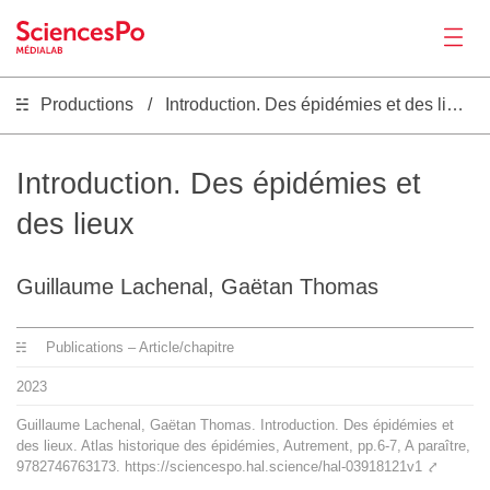
Productions
Introduction. Des épidémies et des lieux
Actualités
Productions
Introduction. Des épidémies et
des lieux
Activités
Guillaume Lachenal, Gaëtan Thomas
Outils
Publications – Article/chapitre
Séminaire
2023
Guillaume Lachenal, Gaëtan Thomas. Introduction. Des épidémies et
Recrutement
des lieux. Atlas historique des épidémies, Autrement, pp.6-7, A paraître,
9782746763173. https://sciencespo.hal.science/hal-03918121v1
⤤