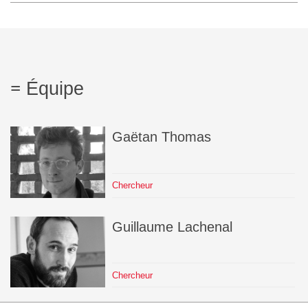
L'équipe
Le médialab
Équipe
FR
|
EN
Gaëtan
Thomas
Chercheur
Guillaume
Lachenal
Chercheur