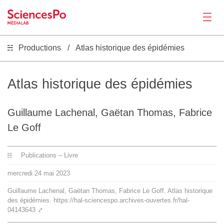
Productions
Atlas historique des épidémies
Actualités
Productions
Atlas historique des épidémies
Activités
Guillaume Lachenal, Gaëtan Thomas, Fabrice
Le Goff
Outils
Publications – Livre
Séminaire
mercredi
24
mai
2023
Guillaume Lachenal, Gaëtan Thomas, Fabrice Le Goff. Atlas historique
des épidémies. https://hal-sciencespo.archives-ouvertes.fr/hal-
Recrutement
04143643
⤤