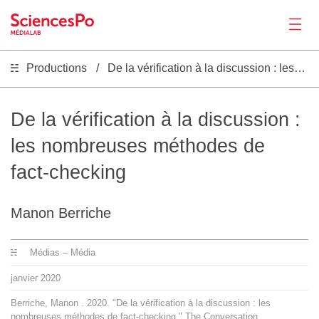
Productions
De la vérification à la discussion : les nombreuses méthodes de fact-checking
Actualités
Productions
De la vérification à la discussion :
les nombreuses méthodes de
Activités
fact-checking
Outils
Manon Berriche
Séminaire
Médias – Média
janvier
2020
Recrutement
Berriche, Manon . 2020. "De la vérification à la discussion : les
nombreuses méthodes de fact-checking." The Conversation.