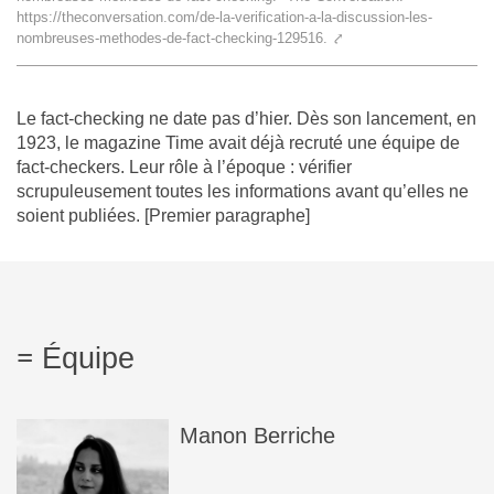
https://theconversation.com/de-la-verification-a-la-discussion-les-
L'équipe
nombreuses-methodes-de-fact-checking-129516.
⤤
Le médialab
Le fact-checking ne date pas d’hier. Dès son lancement, en
1923, le magazine Time avait déjà recruté une équipe de
fact-checkers. Leur rôle à l’époque : vérifier
FR
|
EN
scrupuleusement toutes les informations avant qu’elles ne
soient publiées. [Premier paragraphe]
Équipe
Manon
Berriche