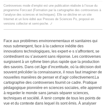
Team
Controverses mode d’emploi est une publication réalisée à l’issue du
programme Forccast (Formation par la cartographie des controverses à
l’analyse des sciences et techniques). Elle se décline en un site
The médialab
Internet et un livre édité aux Presses de Sciences Po, proposé en
versions collector et semi-poche.
⤤
FR
|
EN
Face aux problèmes environnementaux et sanitaires qui
nous submergent, face à la cadence inédite des
innovations technologiques, les expert·e·s s'affrontent, se
contredisent ou s’avouent sans réponse. Les controverses
surgissent à un rythme bien plus rapide que la production
des savoirs. Dans cet âge d’incertitude, où la décision doit
souvent précéder la connaissance, il nous faut imaginer de
nouvelles manières de penser et d’agir collectivement.La
cartographie des controverses fournit ce cadre. Pratique
pédagogique pionnière en sciences sociales, elle apprend
à regarder le monde sans jamais séparer sciences,
techniques et société. À tenir compte de tous les points de
vue et du contexte dans lequel ils sont émis. À analyser