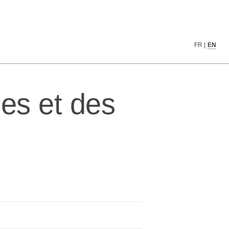
FR
|
EN
ies et des