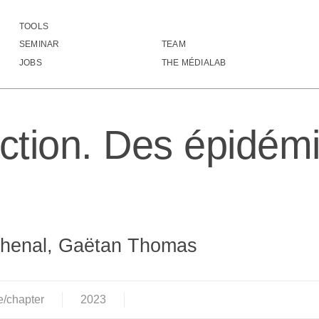
TOOLS
Introduction. Des épidémies et des lieux
SEMINAR
TEAM
JOBS
THE MÉDIALAB
uction. Des épidém
chenal, Gaëtan Thomas
e/chapter
2023