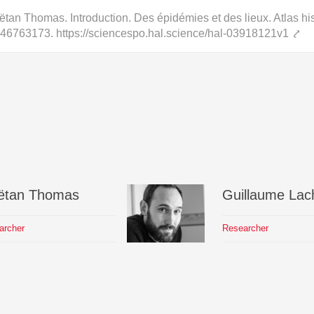
tan Thomas. Introduction. Des épidémies et des lieux. Atlas hi
2746763173. https://sciencespo.hal.science/hal-03918121v1
⤤
ëtan
Thomas
Guillaume
Lac
archer
Researcher