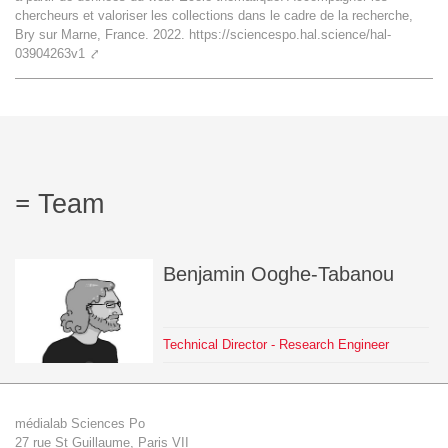
chercheurs et valoriser les collections dans le cadre de la recherche,
Team
Bry sur Marne, France. 2022. https://sciencespo.hal.science/hal-
03904263v1
⤤
The médialab
FR
|
EN
Team
Benjamin
Ooghe-Tabanou
Technical Director - Research Engineer
médialab Sciences Po
27 rue St Guillaume, Paris VII