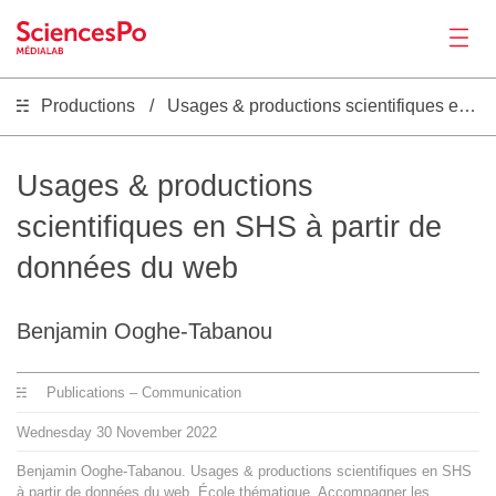
Productions
Usages & productions scientifiques en SHS à partir de données du web
News
Productions
Usages & productions
scientifiques en SHS à partir de
Activities
données du web
Tools
Benjamin Ooghe-Tabanou
Seminar
Publications – Communication
Wednesday
30
November
2022
Jobs
Benjamin Ooghe-Tabanou. Usages & productions scientifiques en SHS
à partir de données du web. École thématique. Accompagner les