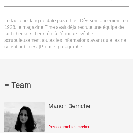
Team
Le fact-checking ne date pas d’hier. Dès son lancement, en
The médialab
1923, le magazine Time avait déjà recruté une équipe de
fact-checkers. Leur rôle à l’époque : vérifier
scrupuleusement toutes les informations avant qu’elles ne
FR
|
EN
soient publiées. [Premier paragraphe]
Team
Manon
Berriche
Postdoctoral researcher