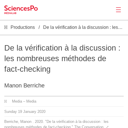
Productions
De la vérification à la discussion : les nombreuses méthodes de fact-checking
News
Productions
De la vérification à la discussion :
les nombreuses méthodes de
Activities
fact-checking
Tools
Manon Berriche
Seminar
Media – Media
Sunday
19
January
2020
Jobs
Berriche, Manon . 2020. "De la vérification à la discussion : les
nombreuses méthodes de fact-checking." The Conversation.
⤤