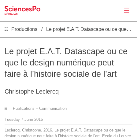
Productions
Le projet E.A.T. Datascape ou ce que le design numérique peut faire à l’histoire sociale de l’art
News
Productions
Le projet E.A.T. Datascape ou ce
que le design numérique peut
Activities
faire à l’histoire sociale de l’art
Tools
Christophe Leclercq
Seminar
Publications – Communication
Tuesday
7
June
2016
Jobs
Leclercq, Christophe. 2016. Le projet E.A.T. Datascape ou ce que le
design numérique peut faire à l’histoire sociale de l’art. Ecole du Louvre.