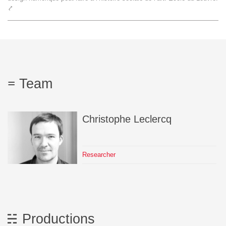
⤤
Team
The médialab
FR
|
EN
Team
Christophe
Leclercq
Researcher
Productions