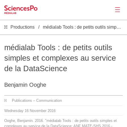
Productions
médialab Tools : de petits outils simples et complexes au service de la DataScience
News
Productions
médialab Tools : de petits outils
simples et complexes au service
Activities
de la DataScience
Tools
Benjamin Ooghe
Seminar
Publications – Communication
Wednesday
16
November
2016
Jobs
Ooghe, Benjamin. 2016. "médialab Tools : de petits outils simples et
complexes au service de la DataScience: ANF MATE-SHS 2016 -