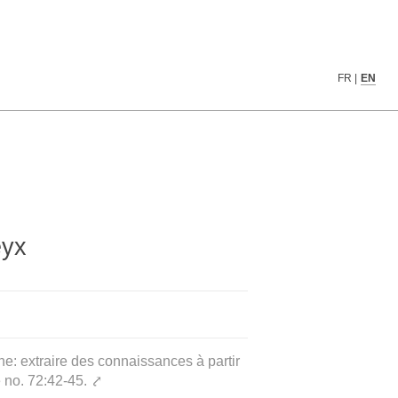
FR
|
EN
eyx
e: extraire des connaissances à partir
e no. 72:42-45.
⤤