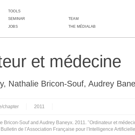
TOOLS
Ordinateur et médecine
SEMINAR
TEAM
JOBS
THE MÉDIALAB
teur et médecine
y, Nathalie Bricon-Souf, Audrey Ban
e/chapter
2011
ie Bricon-Souf and Audrey Baneyx. 2011. "Ordinateur et médecin
lletin de l'Association Française pour l'Intelligence Artificiell