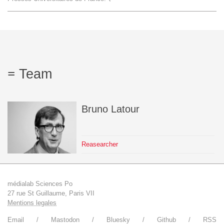
Team
The médialab
Team
FR
|
EN
Bruno
Latour
Reasearcher
médialab Sciences Po
27 rue St Guillaume, Paris VII
Mentions legales
Email
Mastodon
Bluesky
Github
RSS