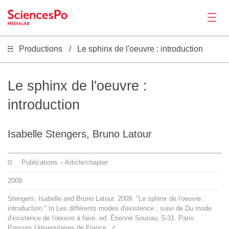
Productions
Le sphinx de l'oeuvre : introduction
News
Productions
Le sphinx de l'oeuvre :
introduction
Activities
Isabelle Stengers, Bruno Latour
Tools
Publications – Article/chapter
Seminar
2009
Stengers, Isabelle and Bruno Latour. 2009. "Le sphinx de l'oeuvre :
Jobs
introduction." In Les différents modes d'existence ; suivi de Du mode
d'existence de l'oeuvre à faire, ed. Étienne Souriau, 5-31. Paris:
Presses Universitaires de France.
⤤