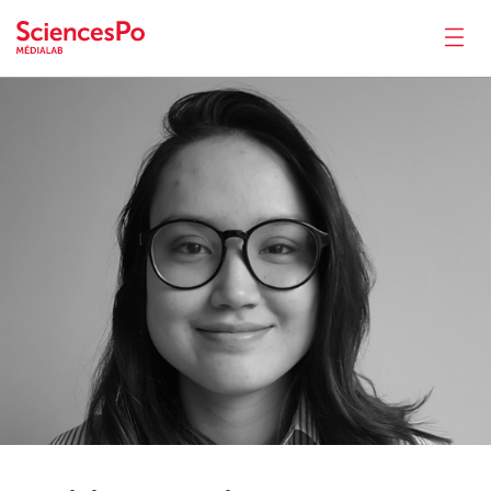
Oubine
Perrin
News
Productions
Activities
Tools
Seminar
Jobs