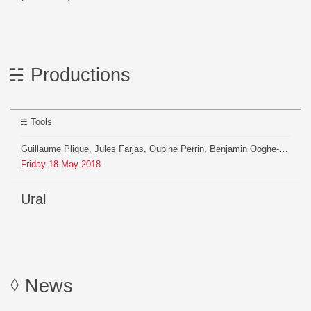
Productions
Tools
Guillaume Plique, Jules Farjas, Oubine Perrin, Benjamin Ooghe-Tabanou, Martin Delabre, Pauline Breteau
Friday
18
May
2018
Ural
News