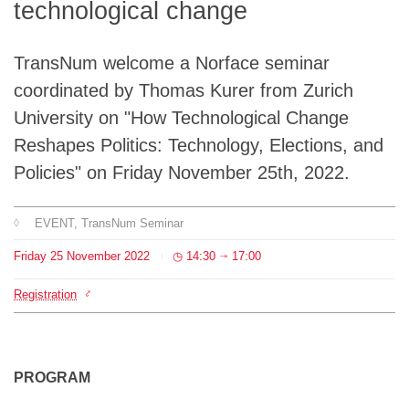
technological change
Team
TransNum welcome a Norface seminar
The médialab
coordinated by Thomas Kurer from Zurich
University on "How Technological Change
FR
|
EN
Reshapes Politics: Technology, Elections, and
Policies" on Friday November 25th, 2022.
EVENT
, TransNum Seminar
Friday
25
November
2022
14:30
17:00
⇥
Registration
PROGRAM