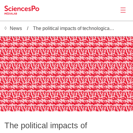
News
The political impacts of technological change
News
░▒▓█░▒▓█░▒▓█░▒▓█░▒▓█░▒▓█░▒▓█░▒▓█░▒▓█░▒▓█░▒▓█░▒▓█░▒▓█░▒▓█░▒▓█░▒▓█░▒▓█░▒▓█░▒▓█░▒▓█░▒▓█░▒▓█░▒▓█░▒▓█░▒▓█░▒▓█░▒▓█░▒▓█░▒▓█░▒▓█░▒▓█░▒▓█░▒▓█░▒▓█░▒▓█░▒▓█░▒▓█░▒▓█░▒▓█░▒▓█░▒▓█░▒▓█░▒▓█░▒▓█░▒▓█░▒▓█░▒▓█░▒▓█░▒▓█░▒▓█░▒▓█░▒▓█░▒▓█░▒▓█░▒▓█░▒▓█
▒▒▓█░▒▓█░▒▓▒▒▓█░▒▒▓█░▒▓█░▒▓▒▒▓█░▒▒▓█░▒▓█░▒▓▒▒▓█░▒▒▓█░▒▓█░▒▓▒▒▓█░▒▒▓█░▒▓█░▒▓▒▒▓█░▒▒▓█░▒▓█░▒▓▒▒▓█░▒▒▓█░▒▓█░▒▓▒▒▓█░▒▒▓█░▒▓█░▒▓▒▒▓█░▒▒▓█░▒▓█░▒▓▒▒▓█░▒▒▓█░▒▓█░▒▓▒▒▓█░▒▒▓█░▒▓█░▒▓▒▒▓█░▒▒▓█░▒▓█░▒▓▒▒▓█░▒▒▓█░▒▓█░▒▓▒▒▓█░▒▒▓█░▒▓█░▒▓▒▒▓█░
░▒▓█░▒▓▓▓█░▒▓▒▓█░▒▓█░▒▓▓▓█░▒▓▒▓█░▒▓█░▒▓▓▓█░▒▓▒▓█░▒▓█░▒▓▓▓█░▒▓▒▓█░▒▓█░▒▓▓▓█░▒▓▒▓█░▒▓█░▒▓▓▓█░▒▓▒▓█░▒▓█░▒▓▓▓█░▒▓▒▓█░▒▓█░▒▓▓▓█░▒▓▒▓█░▒▓█░▒▓▓▓█░▒▓▒▓█░▒▓█░▒▓▓▓█░▒▓▒▓█░▒▓█░▒▓▓▓█░▒▓▒▓█░▒▓█░▒▓▓▓█░▒▓▒▓█░▒▓█░▒▓▓▓█░▒▓▒▓█░▒▓█░▒▓▓▓█░▒▓▒▓█
▒████░▒▒▓▓█░▒▓█░▒████░▒▒▓▓█░▒▓█░▒████░▒▒▓▓█░▒▓█░▒████░▒▒▓▓█░▒▓█░▒████░▒▒▓▓█░▒▓█░▒████░▒▒▓▓█░▒▓█░▒████░▒▒▓▓█░▒▓█░▒████░▒▒▓▓█░▒▓█░▒████░▒▒▓▓█░▒▓█░▒████░▒▒▓▓█░▒▓█░▒████░▒▒▓▓█░▒▓█░▒████░▒▒▓▓█░▒▓█░▒████░▒▒▓▓█░▒▓█░▒████░▒▒▓▓█░▒▓█░
░▒▓▓██░▒▓█░▒░░░░░▒▓▓██░▒▓█░▒░░░░░▒▓▓██░▒▓█░▒░░░░░▒▓▓██░▒▓█░▒░░░░░▒▓▓██░▒▓█░▒░░░░░▒▓▓██░▒▓█░▒░░░░░▒▓▓██░▒▓█░▒░░░░░▒▓▓██░▒▓█░▒░░░░░▒▓▓██░▒▓█░▒░░░░░▒▓▓██░▒▓█░▒░░░░░▒▓▓██░▒▓█░▒░░░░░▒▓▓██░▒▓█░▒░░░░░▒▓▓██░▒▓█░▒░░░░░▒▓▓██░▒▓█░▒░░░░
██░▒▓█░▒▒▒▒▒▒▓█▓██░▒▓█░▒▒▒▒▒▒▓█▓██░▒▓█░▒▒▒▒▒▒▓█▓██░▒▓█░▒▒▒▒▒▒▓█▓██░▒▓█░▒▒▒▒▒▒▓█▓██░▒▓█░▒▒▒▒▒▒▓█▓██░▒▓█░▒▒▒▒▒▒▓█▓██░▒▓█░▒▒▒▒▒▒▓█▓██░▒▓█░▒▒▒▒▒▒▓█▓██░▒▓█░▒▒▒▒▒▒▓█▓██░▒▓█░▒▒▒▒▒▒▓█▓██░▒▓█░▒▒▒▒▒▒▓█▓██░▒▓█░▒▒▒▒▒▒▓█▓██░▒▓█░▒▒▒▒▒▒▓█▓
▓█▓▓▓▓▓▓▓███░█░▒▓█▓▓▓▓▓▓▓███░█░▒▓█▓▓▓▓▓▓▓███░█░▒▓█▓▓▓▓▓▓▓███░█░▒▓█▓▓▓▓▓▓▓███░█░▒▓█▓▓▓▓▓▓▓███░█░▒▓█▓▓▓▓▓▓▓███░█░▒▓█▓▓▓▓▓▓▓███░█░▒▓█▓▓▓▓▓▓▓███░█░▒▓█▓▓▓▓▓▓▓███░█░▒▓█▓▓▓▓▓▓▓███░█░▒▓█▓▓▓▓▓▓▓███░█░▒▓█▓▓▓▓▓▓▓███░█░▒▓█▓▓▓▓▓▓▓███░█░▒
█████░░░░█░▒▓████████░░░░█░▒▓████████░░░░█░▒▓████████░░░░█░▒▓████████░░░░█░▒▓████████░░░░█░▒▓████████░░░░█░▒▓████████░░░░█░▒▓████████░░░░█░▒▓████████░░░░█░▒▓████████░░░░█░▒▓████████░░░░█░▒▓████████░░░░█░▒▓████████░░░░█░▒▓███
░▒▒▒░█░▒░░░░░░░█░▒▒▒░█░▒░░░░░░░█░▒▒▒░█░▒░░░░░░░█░▒▒▒░█░▒░░░░░░░█░▒▒▒░█░▒░░░░░░░█░▒▒▒░█░▒░░░░░░░█░▒▒▒░█░▒░░░░░░░█░▒▒▒░█░▒░░░░░░░█░▒▒▒░█░▒░░░░░░░█░▒▒▒░█░▒░░░░░░░█░▒▒▒░█░▒░░░░░░░█░▒▒▒░█░▒░░░░░░░█░▒▒▒░█░▒░░░░░░░█░▒▒▒░█░▒░░░░░░░█
░█░▒▒▒▒░▒▒░░▒▓▓▒░█░▒▒▒▒░▒▒░░▒▓▓▒░█░▒▒▒▒░▒▒░░▒▓▓▒░█░▒▒▒▒░▒▒░░▒▓▓▒░█░▒▒▒▒░▒▒░░▒▓▓▒░█░▒▒▒▒░▒▒░░▒▓▓▒░█░▒▒▒▒░▒▒░░▒▓▓▒░█░▒▒▒▒░▒▒░░▒▓▓▒░█░▒▒▒▒░▒▒░░▒▓▓▒░█░▒▒▒▒░▒▒░░▒▓▓▒░█░▒▒▒▒░▒▒░░▒▓▓▒░█░▒▒▒▒░▒▒░░▒▓▓▒░█░▒▒▒▒░▒▒░░▒▓▓▒░█░▒▒▒▒░▒▒░░▒▓▓▒
▓▓▒▒▓▒▒▒▓▓▓▒░░▓▓▓▓▒▒▓▒▒▒▓▓▓▒░░▓▓▓▓▒▒▓▒▒▒▓▓▓▒░░▓▓▓▓▒▒▓▒▒▒▓▓▓▒░░▓▓▓▓▒▒▓▒▒▒▓▓▓▒░░▓▓▓▓▒▒▓▒▒▒▓▓▓▒░░▓▓▓▓▒▒▓▒▒▒▓▓▓▒░░▓▓▓▓▒▒▓▒▒▒▓▓▓▒░░▓▓▓▓▒▒▓▒▒▒▓▓▓▒░░▓▓▓▓▒▒▓▒▒▒▓▓▓▒░░▓▓▓▓▒▒▓▒▒▒▓▓▓▒░░▓▓▓▓▒▒▓▒▒▒▓▓▓▒░░▓▓▓▓▒▒▓▒▒▒▓▓▓▒░░▓▓▓▓▒▒▓▒▒▒▓▓▓▒░░▓▓
Productions
▓▓▓▓██▓▒▒██▓█▓▓▓▓▓▓▓██▓▒▒██▓█▓▓▓▓▓▓▓██▓▒▒██▓█▓▓▓▓▓▓▓██▓▒▒██▓█▓▓▓▓▓▓▓██▓▒▒██▓█▓▓▓▓▓▓▓██▓▒▒██▓█▓▓▓▓▓▓▓██▓▒▒██▓█▓▓▓▓▓▓▓██▓▒▒██▓█▓▓▓▓▓▓▓██▓▒▒██▓█▓▓▓▓▓▓▓██▓▒▒██▓█▓▓▓▓▓▓▓██▓▒▒██▓█▓▓▓▓▓▓▓██▓▒▒██▓█▓▓▓▓▓▓▓██▓▒▒██▓█▓▓▓▓▓▓▓██▓▒▒██▓█▓▓▓
██▓▓░░████████████▓▓░░████████████▓▓░░████████████▓▓░░████████████▓▓░░████████████▓▓░░████████████▓▓░░████████████▓▓░░████████████▓▓░░████████████▓▓░░████████████▓▓░░████████████▓▓░░████████████▓▓░░████████████▓▓░░██████████
▒░░░░░░░░░░░░██▒▒░░░░░░░░░░░░██▒▒░░░░░░░░░░░░██▒▒░░░░░░░░░░░░██▒▒░░░░░░░░░░░░██▒▒░░░░░░░░░░░░██▒▒░░░░░░░░░░░░██▒▒░░░░░░░░░░░░██▒▒░░░░░░░░░░░░██▒▒░░░░░░░░░░░░██▒▒░░░░░░░░░░░░██▒▒░░░░░░░░░░░░██▒▒░░░░░░░░░░░░██▒▒░░░░░░░░░░░░██▒
▒▒▒▒▒▒▒▒░░▓▓▒▒▒▒▒▒▒▒▒▒▒▒░░▓▓▒▒▒▒▒▒▒▒▒▒▒▒░░▓▓▒▒▒▒▒▒▒▒▒▒▒▒░░▓▓▒▒▒▒▒▒▒▒▒▒▒▒░░▓▓▒▒▒▒▒▒▒▒▒▒▒▒░░▓▓▒▒▒▒▒▒▒▒▒▒▒▒░░▓▓▒▒▒▒▒▒▒▒▒▒▒▒░░▓▓▒▒▒▒▒▒▒▒▒▒▒▒░░▓▓▒▒▒▒▒▒▒▒▒▒▒▒░░▓▓▒▒▒▒▒▒▒▒▒▒▒▒░░▓▓▒▒▒▒▒▒▒▒▒▒▒▒░░▓▓▒▒▒▒▒▒▒▒▒▒▒▒░░▓▓▒▒▒▒▒▒▒▒▒▒▒▒░░▓▓▒▒▒▒
▓▓▓▒▒██▓▒▓▓▓▓▓▓▓▓▓▓▒▒██▓▒▓▓▓▓▓▓▓▓▓▓▒▒██▓▒▓▓▓▓▓▓▓▓▓▓▒▒██▓▒▓▓▓▓▓▓▓▓▓▓▒▒██▓▒▓▓▓▓▓▓▓▓▓▓▒▒██▓▒▓▓▓▓▓▓▓▓▓▓▒▒██▓▒▓▓▓▓▓▓▓▓▓▓▒▒██▓▒▓▓▓▓▓▓▓▓▓▓▒▒██▓▒▓▓▓▓▓▓▓▓▓▓▒▒██▓▒▓▓▓▓▓▓▓▓▓▓▒▒██▓▒▓▓▓▓▓▓▓▓▓▓▒▒██▓▒▓▓▓▓▓▓▓▓▓▓▒▒██▓▒▓▓▓▓▓▓▓▓▓▓▒▒██▓▒▓▓▓▓▓▓▓
░▒▓█░▒▓█░▒▓█░▒▓█░▒▓█░▒▓█░▒▓█░▒▓█░▒▓█░▒▓█░▒▓█░▒▓█░▒▓█░▒▓█░▒▓█░▒▓█░▒▓█░▒▓█░▒▓█░▒▓█░▒▓█░▒▓█░▒▓█░▒▓█░▒▓█░▒▓█░▒▓█░▒▓█░▒▓█░▒▓█░▒▓█░▒▓█░▒▓█░▒▓█░▒▓█░▒▓█░▒▓█░▒▓█░▒▓█░▒▓█░▒▓█░▒▓█░▒▓█░▒▓█░▒▓█░▒▓█░▒▓█░▒▓█░▒▓█░▒▓█░▒▓█░▒▓█░▒▓█░▒▓█░▒▓█░▒▓█
▒▒▓█░▒▓█░▒▓▒▒▓█░▒▒▓█░▒▓█░▒▓▒▒▓█░▒▒▓█░▒▓█░▒▓▒▒▓█░▒▒▓█░▒▓█░▒▓▒▒▓█░▒▒▓█░▒▓█░▒▓▒▒▓█░▒▒▓█░▒▓█░▒▓▒▒▓█░▒▒▓█░▒▓█░▒▓▒▒▓█░▒▒▓█░▒▓█░▒▓▒▒▓█░▒▒▓█░▒▓█░▒▓▒▒▓█░▒▒▓█░▒▓█░▒▓▒▒▓█░▒▒▓█░▒▓█░▒▓▒▒▓█░▒▒▓█░▒▓█░▒▓▒▒▓█░▒▒▓█░▒▓█░▒▓▒▒▓█░▒▒▓█░▒▓█░▒▓▒▒▓█░
░▒▓█░▒▓▓▓█░▒▓▒▓█░▒▓█░▒▓▓▓█░▒▓▒▓█░▒▓█░▒▓▓▓█░▒▓▒▓█░▒▓█░▒▓▓▓█░▒▓▒▓█░▒▓█░▒▓▓▓█░▒▓▒▓█░▒▓█░▒▓▓▓█░▒▓▒▓█░▒▓█░▒▓▓▓█░▒▓▒▓█░▒▓█░▒▓▓▓█░▒▓▒▓█░▒▓█░▒▓▓▓█░▒▓▒▓█░▒▓█░▒▓▓▓█░▒▓▒▓█░▒▓█░▒▓▓▓█░▒▓▒▓█░▒▓█░▒▓▓▓█░▒▓▒▓█░▒▓█░▒▓▓▓█░▒▓▒▓█░▒▓█░▒▓▓▓█░▒▓▒▓█
▒████░▒▒▓▓█░▒▓█░▒████░▒▒▓▓█░▒▓█░▒████░▒▒▓▓█░▒▓█░▒████░▒▒▓▓█░▒▓█░▒████░▒▒▓▓█░▒▓█░▒████░▒▒▓▓█░▒▓█░▒████░▒▒▓▓█░▒▓█░▒████░▒▒▓▓█░▒▓█░▒████░▒▒▓▓█░▒▓█░▒████░▒▒▓▓█░▒▓█░▒████░▒▒▓▓█░▒▓█░▒████░▒▒▓▓█░▒▓█░▒████░▒▒▓▓█░▒▓█░▒████░▒▒▓▓█░▒▓█░
░▒▓▓██░▒▓█░▒░░░░░▒▓▓██░▒▓█░▒░░░░░▒▓▓██░▒▓█░▒░░░░░▒▓▓██░▒▓█░▒░░░░░▒▓▓██░▒▓█░▒░░░░░▒▓▓██░▒▓█░▒░░░░░▒▓▓██░▒▓█░▒░░░░░▒▓▓██░▒▓█░▒░░░░░▒▓▓██░▒▓█░▒░░░░░▒▓▓██░▒▓█░▒░░░░░▒▓▓██░▒▓█░▒░░░░░▒▓▓██░▒▓█░▒░░░░░▒▓▓██░▒▓█░▒░░░░░▒▓▓██░▒▓█░▒░░░░
██░▒▓█░▒▒▒▒▒▒▓█▓██░▒▓█░▒▒▒▒▒▒▓█▓██░▒▓█░▒▒▒▒▒▒▓█▓██░▒▓█░▒▒▒▒▒▒▓█▓██░▒▓█░▒▒▒▒▒▒▓█▓██░▒▓█░▒▒▒▒▒▒▓█▓██░▒▓█░▒▒▒▒▒▒▓█▓██░▒▓█░▒▒▒▒▒▒▓█▓██░▒▓█░▒▒▒▒▒▒▓█▓██░▒▓█░▒▒▒▒▒▒▓█▓██░▒▓█░▒▒▒▒▒▒▓█▓██░▒▓█░▒▒▒▒▒▒▓█▓██░▒▓█░▒▒▒▒▒▒▓█▓██░▒▓█░▒▒▒▒▒▒▓█▓
▓█▓▓▓▓▓▓▓███░█░▒▓█▓▓▓▓▓▓▓███░█░▒▓█▓▓▓▓▓▓▓███░█░▒▓█▓▓▓▓▓▓▓███░█░▒▓█▓▓▓▓▓▓▓███░█░▒▓█▓▓▓▓▓▓▓███░█░▒▓█▓▓▓▓▓▓▓███░█░▒▓█▓▓▓▓▓▓▓███░█░▒▓█▓▓▓▓▓▓▓███░█░▒▓█▓▓▓▓▓▓▓███░█░▒▓█▓▓▓▓▓▓▓███░█░▒▓█▓▓▓▓▓▓▓███░█░▒▓█▓▓▓▓▓▓▓███░█░▒▓█▓▓▓▓▓▓▓███░█░▒
█████░░░░█░▒▓████████░░░░█░▒▓████████░░░░█░▒▓████████░░░░█░▒▓████████░░░░█░▒▓████████░░░░█░▒▓████████░░░░█░▒▓████████░░░░█░▒▓████████░░░░█░▒▓████████░░░░█░▒▓████████░░░░█░▒▓████████░░░░█░▒▓████████░░░░█░▒▓████████░░░░█░▒▓███
░▒▒▒░█░▒░░░░░░░█░▒▒▒░█░▒░░░░░░░█░▒▒▒░█░▒░░░░░░░█░▒▒▒░█░▒░░░░░░░█░▒▒▒░█░▒░░░░░░░█░▒▒▒░█░▒░░░░░░░█░▒▒▒░█░▒░░░░░░░█░▒▒▒░█░▒░░░░░░░█░▒▒▒░█░▒░░░░░░░█░▒▒▒░█░▒░░░░░░░█░▒▒▒░█░▒░░░░░░░█░▒▒▒░█░▒░░░░░░░█░▒▒▒░█░▒░░░░░░░█░▒▒▒░█░▒░░░░░░░█
░█░▒▒▒▒░▒▒░░▒▓▓▒░█░▒▒▒▒░▒▒░░▒▓▓▒░█░▒▒▒▒░▒▒░░▒▓▓▒░█░▒▒▒▒░▒▒░░▒▓▓▒░█░▒▒▒▒░▒▒░░▒▓▓▒░█░▒▒▒▒░▒▒░░▒▓▓▒░█░▒▒▒▒░▒▒░░▒▓▓▒░█░▒▒▒▒░▒▒░░▒▓▓▒░█░▒▒▒▒░▒▒░░▒▓▓▒░█░▒▒▒▒░▒▒░░▒▓▓▒░█░▒▒▒▒░▒▒░░▒▓▓▒░█░▒▒▒▒░▒▒░░▒▓▓▒░█░▒▒▒▒░▒▒░░▒▓▓▒░█░▒▒▒▒░▒▒░░▒▓▓▒
▓▓▒▒▓▒▒▒▓▓▓▒░░▓▓▓▓▒▒▓▒▒▒▓▓▓▒░░▓▓▓▓▒▒▓▒▒▒▓▓▓▒░░▓▓▓▓▒▒▓▒▒▒▓▓▓▒░░▓▓▓▓▒▒▓▒▒▒▓▓▓▒░░▓▓▓▓▒▒▓▒▒▒▓▓▓▒░░▓▓▓▓▒▒▓▒▒▒▓▓▓▒░░▓▓▓▓▒▒▓▒▒▒▓▓▓▒░░▓▓▓▓▒▒▓▒▒▒▓▓▓▒░░▓▓▓▓▒▒▓▒▒▒▓▓▓▒░░▓▓▓▓▒▒▓▒▒▒▓▓▓▒░░▓▓▓▓▒▒▓▒▒▒▓▓▓▒░░▓▓▓▓▒▒▓▒▒▒▓▓▓▒░░▓▓▓▓▒▒▓▒▒▒▓▓▓▒░░▓▓
▓▓▓▓██▓▒▒██▓█▓▓▓▓▓▓▓██▓▒▒██▓█▓▓▓▓▓▓▓██▓▒▒██▓█▓▓▓▓▓▓▓██▓▒▒██▓█▓▓▓▓▓▓▓██▓▒▒██▓█▓▓▓▓▓▓▓██▓▒▒██▓█▓▓▓▓▓▓▓██▓▒▒██▓█▓▓▓▓▓▓▓██▓▒▒██▓█▓▓▓▓▓▓▓██▓▒▒██▓█▓▓▓▓▓▓▓██▓▒▒██▓█▓▓▓▓▓▓▓██▓▒▒██▓█▓▓▓▓▓▓▓██▓▒▒██▓█▓▓▓▓▓▓▓██▓▒▒██▓█▓▓▓▓▓▓▓██▓▒▒██▓█▓▓▓
██▓▓░░████████████▓▓░░████████████▓▓░░████████████▓▓░░████████████▓▓░░████████████▓▓░░████████████▓▓░░████████████▓▓░░████████████▓▓░░████████████▓▓░░████████████▓▓░░████████████▓▓░░████████████▓▓░░████████████▓▓░░██████████
▒░░░░░░░░░░░░██▒▒░░░░░░░░░░░░██▒▒░░░░░░░░░░░░██▒▒░░░░░░░░░░░░██▒▒░░░░░░░░░░░░██▒▒░░░░░░░░░░░░██▒▒░░░░░░░░░░░░██▒▒░░░░░░░░░░░░██▒▒░░░░░░░░░░░░██▒▒░░░░░░░░░░░░██▒▒░░░░░░░░░░░░██▒▒░░░░░░░░░░░░██▒▒░░░░░░░░░░░░██▒▒░░░░░░░░░░░░██▒
▒▒▒▒▒▒▒▒░░▓▓▒▒▒▒▒▒▒▒▒▒▒▒░░▓▓▒▒▒▒▒▒▒▒▒▒▒▒░░▓▓▒▒▒▒▒▒▒▒▒▒▒▒░░▓▓▒▒▒▒▒▒▒▒▒▒▒▒░░▓▓▒▒▒▒▒▒▒▒▒▒▒▒░░▓▓▒▒▒▒▒▒▒▒▒▒▒▒░░▓▓▒▒▒▒▒▒▒▒▒▒▒▒░░▓▓▒▒▒▒▒▒▒▒▒▒▒▒░░▓▓▒▒▒▒▒▒▒▒▒▒▒▒░░▓▓▒▒▒▒▒▒▒▒▒▒▒▒░░▓▓▒▒▒▒▒▒▒▒▒▒▒▒░░▓▓▒▒▒▒▒▒▒▒▒▒▒▒░░▓▓▒▒▒▒▒▒▒▒▒▒▒▒░░▓▓▒▒▒▒
▓▓▓▒▒██▓▒▓▓▓▓▓▓▓▓▓▓▒▒██▓▒▓▓▓▓▓▓▓▓▓▓▒▒██▓▒▓▓▓▓▓▓▓▓▓▓▒▒██▓▒▓▓▓▓▓▓▓▓▓▓▒▒██▓▒▓▓▓▓▓▓▓▓▓▓▒▒██▓▒▓▓▓▓▓▓▓▓▓▓▒▒██▓▒▓▓▓▓▓▓▓▓▓▓▒▒██▓▒▓▓▓▓▓▓▓▓▓▓▒▒██▓▒▓▓▓▓▓▓▓▓▓▓▒▒██▓▒▓▓▓▓▓▓▓▓▓▓▒▒██▓▒▓▓▓▓▓▓▓▓▓▓▒▒██▓▒▓▓▓▓▓▓▓▓▓▓▒▒██▓▒▓▓▓▓▓▓▓▓▓▓▒▒██▓▒▓▓▓▓▓▓▓
Activities
░▒▓█░▒▓█░▒▓█░▒▓█░▒▓█░▒▓█░▒▓█░▒▓█░▒▓█░▒▓█░▒▓█░▒▓█░▒▓█░▒▓█░▒▓█░▒▓█░▒▓█░▒▓█░▒▓█░▒▓█░▒▓█░▒▓█░▒▓█░▒▓█░▒▓█░▒▓█░▒▓█░▒▓█░▒▓█░▒▓█░▒▓█░▒▓█░▒▓█░▒▓█░▒▓█░▒▓█░▒▓█░▒▓█░▒▓█░▒▓█░▒▓█░▒▓█░▒▓█░▒▓█░▒▓█░▒▓█░▒▓█░▒▓█░▒▓█░▒▓█░▒▓█░▒▓█░▒▓█░▒▓█░▒▓█░▒▓█
▒▒▓█░▒▓█░▒▓▒▒▓█░▒▒▓█░▒▓█░▒▓▒▒▓█░▒▒▓█░▒▓█░▒▓▒▒▓█░▒▒▓█░▒▓█░▒▓▒▒▓█░▒▒▓█░▒▓█░▒▓▒▒▓█░▒▒▓█░▒▓█░▒▓▒▒▓█░▒▒▓█░▒▓█░▒▓▒▒▓█░▒▒▓█░▒▓█░▒▓▒▒▓█░▒▒▓█░▒▓█░▒▓▒▒▓█░▒▒▓█░▒▓█░▒▓▒▒▓█░▒▒▓█░▒▓█░▒▓▒▒▓█░▒▒▓█░▒▓█░▒▓▒▒▓█░▒▒▓█░▒▓█░▒▓▒▒▓█░▒▒▓█░▒▓█░▒▓▒▒▓█░
░▒▓█░▒▓▓▓█░▒▓▒▓█░▒▓█░▒▓▓▓█░▒▓▒▓█░▒▓█░▒▓▓▓█░▒▓▒▓█░▒▓█░▒▓▓▓█░▒▓▒▓█░▒▓█░▒▓▓▓█░▒▓▒▓█░▒▓█░▒▓▓▓█░▒▓▒▓█░▒▓█░▒▓▓▓█░▒▓▒▓█░▒▓█░▒▓▓▓█░▒▓▒▓█░▒▓█░▒▓▓▓█░▒▓▒▓█░▒▓█░▒▓▓▓█░▒▓▒▓█░▒▓█░▒▓▓▓█░▒▓▒▓█░▒▓█░▒▓▓▓█░▒▓▒▓█░▒▓█░▒▓▓▓█░▒▓▒▓█░▒▓█░▒▓▓▓█░▒▓▒▓█
▒████░▒▒▓▓█░▒▓█░▒████░▒▒▓▓█░▒▓█░▒████░▒▒▓▓█░▒▓█░▒████░▒▒▓▓█░▒▓█░▒████░▒▒▓▓█░▒▓█░▒████░▒▒▓▓█░▒▓█░▒████░▒▒▓▓█░▒▓█░▒████░▒▒▓▓█░▒▓█░▒████░▒▒▓▓█░▒▓█░▒████░▒▒▓▓█░▒▓█░▒████░▒▒▓▓█░▒▓█░▒████░▒▒▓▓█░▒▓█░▒████░▒▒▓▓█░▒▓█░▒████░▒▒▓▓█░▒▓█░
░▒▓▓██░▒▓█░▒░░░░░▒▓▓██░▒▓█░▒░░░░░▒▓▓██░▒▓█░▒░░░░░▒▓▓██░▒▓█░▒░░░░░▒▓▓██░▒▓█░▒░░░░░▒▓▓██░▒▓█░▒░░░░░▒▓▓██░▒▓█░▒░░░░░▒▓▓██░▒▓█░▒░░░░░▒▓▓██░▒▓█░▒░░░░░▒▓▓██░▒▓█░▒░░░░░▒▓▓██░▒▓█░▒░░░░░▒▓▓██░▒▓█░▒░░░░░▒▓▓██░▒▓█░▒░░░░░▒▓▓██░▒▓█░▒░░░░
██░▒▓█░▒▒▒▒▒▒▓█▓██░▒▓█░▒▒▒▒▒▒▓█▓██░▒▓█░▒▒▒▒▒▒▓█▓██░▒▓█░▒▒▒▒▒▒▓█▓██░▒▓█░▒▒▒▒▒▒▓█▓██░▒▓█░▒▒▒▒▒▒▓█▓██░▒▓█░▒▒▒▒▒▒▓█▓██░▒▓█░▒▒▒▒▒▒▓█▓██░▒▓█░▒▒▒▒▒▒▓█▓██░▒▓█░▒▒▒▒▒▒▓█▓██░▒▓█░▒▒▒▒▒▒▓█▓██░▒▓█░▒▒▒▒▒▒▓█▓██░▒▓█░▒▒▒▒▒▒▓█▓██░▒▓█░▒▒▒▒▒▒▓█▓
▓█▓▓▓▓▓▓▓███░█░▒▓█▓▓▓▓▓▓▓███░█░▒▓█▓▓▓▓▓▓▓███░█░▒▓█▓▓▓▓▓▓▓███░█░▒▓█▓▓▓▓▓▓▓███░█░▒▓█▓▓▓▓▓▓▓███░█░▒▓█▓▓▓▓▓▓▓███░█░▒▓█▓▓▓▓▓▓▓███░█░▒▓█▓▓▓▓▓▓▓███░█░▒▓█▓▓▓▓▓▓▓███░█░▒▓█▓▓▓▓▓▓▓███░█░▒▓█▓▓▓▓▓▓▓███░█░▒▓█▓▓▓▓▓▓▓███░█░▒▓█▓▓▓▓▓▓▓███░█░▒
█████░░░░█░▒▓████████░░░░█░▒▓████████░░░░█░▒▓████████░░░░█░▒▓████████░░░░█░▒▓████████░░░░█░▒▓████████░░░░█░▒▓████████░░░░█░▒▓████████░░░░█░▒▓████████░░░░█░▒▓████████░░░░█░▒▓████████░░░░█░▒▓████████░░░░█░▒▓████████░░░░█░▒▓███
░▒▒▒░█░▒░░░░░░░█░▒▒▒░█░▒░░░░░░░█░▒▒▒░█░▒░░░░░░░█░▒▒▒░█░▒░░░░░░░█░▒▒▒░█░▒░░░░░░░█░▒▒▒░█░▒░░░░░░░█░▒▒▒░█░▒░░░░░░░█░▒▒▒░█░▒░░░░░░░█░▒▒▒░█░▒░░░░░░░█░▒▒▒░█░▒░░░░░░░█░▒▒▒░█░▒░░░░░░░█░▒▒▒░█░▒░░░░░░░█░▒▒▒░█░▒░░░░░░░█░▒▒▒░█░▒░░░░░░░█
░█░▒▒▒▒░▒▒░░▒▓▓▒░█░▒▒▒▒░▒▒░░▒▓▓▒░█░▒▒▒▒░▒▒░░▒▓▓▒░█░▒▒▒▒░▒▒░░▒▓▓▒░█░▒▒▒▒░▒▒░░▒▓▓▒░█░▒▒▒▒░▒▒░░▒▓▓▒░█░▒▒▒▒░▒▒░░▒▓▓▒░█░▒▒▒▒░▒▒░░▒▓▓▒░█░▒▒▒▒░▒▒░░▒▓▓▒░█░▒▒▒▒░▒▒░░▒▓▓▒░█░▒▒▒▒░▒▒░░▒▓▓▒░█░▒▒▒▒░▒▒░░▒▓▓▒░█░▒▒▒▒░▒▒░░▒▓▓▒░█░▒▒▒▒░▒▒░░▒▓▓▒
▓▓▒▒▓▒▒▒▓▓▓▒░░▓▓▓▓▒▒▓▒▒▒▓▓▓▒░░▓▓▓▓▒▒▓▒▒▒▓▓▓▒░░▓▓▓▓▒▒▓▒▒▒▓▓▓▒░░▓▓▓▓▒▒▓▒▒▒▓▓▓▒░░▓▓▓▓▒▒▓▒▒▒▓▓▓▒░░▓▓▓▓▒▒▓▒▒▒▓▓▓▒░░▓▓▓▓▒▒▓▒▒▒▓▓▓▒░░▓▓▓▓▒▒▓▒▒▒▓▓▓▒░░▓▓▓▓▒▒▓▒▒▒▓▓▓▒░░▓▓▓▓▒▒▓▒▒▒▓▓▓▒░░▓▓▓▓▒▒▓▒▒▒▓▓▓▒░░▓▓▓▓▒▒▓▒▒▒▓▓▓▒░░▓▓▓▓▒▒▓▒▒▒▓▓▓▒░░▓▓
▓▓▓▓██▓▒▒██▓█▓▓▓▓▓▓▓██▓▒▒██▓█▓▓▓▓▓▓▓██▓▒▒██▓█▓▓▓▓▓▓▓██▓▒▒██▓█▓▓▓▓▓▓▓██▓▒▒██▓█▓▓▓▓▓▓▓██▓▒▒██▓█▓▓▓▓▓▓▓██▓▒▒██▓█▓▓▓▓▓▓▓██▓▒▒██▓█▓▓▓▓▓▓▓██▓▒▒██▓█▓▓▓▓▓▓▓██▓▒▒██▓█▓▓▓▓▓▓▓██▓▒▒██▓█▓▓▓▓▓▓▓██▓▒▒██▓█▓▓▓▓▓▓▓██▓▒▒██▓█▓▓▓▓▓▓▓██▓▒▒██▓█▓▓▓
██▓▓░░████████████▓▓░░████████████▓▓░░████████████▓▓░░████████████▓▓░░████████████▓▓░░████████████▓▓░░████████████▓▓░░████████████▓▓░░████████████▓▓░░████████████▓▓░░████████████▓▓░░████████████▓▓░░████████████▓▓░░██████████
▒░░░░░░░░░░░░██▒▒░░░░░░░░░░░░██▒▒░░░░░░░░░░░░██▒▒░░░░░░░░░░░░██▒▒░░░░░░░░░░░░██▒▒░░░░░░░░░░░░██▒▒░░░░░░░░░░░░██▒▒░░░░░░░░░░░░██▒▒░░░░░░░░░░░░██▒▒░░░░░░░░░░░░██▒▒░░░░░░░░░░░░██▒▒░░░░░░░░░░░░██▒▒░░░░░░░░░░░░██▒▒░░░░░░░░░░░░██▒
▒▒▒▒▒▒▒▒░░▓▓▒▒▒▒▒▒▒▒▒▒▒▒░░▓▓▒▒▒▒▒▒▒▒▒▒▒▒░░▓▓▒▒▒▒▒▒▒▒▒▒▒▒░░▓▓▒▒▒▒▒▒▒▒▒▒▒▒░░▓▓▒▒▒▒▒▒▒▒▒▒▒▒░░▓▓▒▒▒▒▒▒▒▒▒▒▒▒░░▓▓▒▒▒▒▒▒▒▒▒▒▒▒░░▓▓▒▒▒▒▒▒▒▒▒▒▒▒░░▓▓▒▒▒▒▒▒▒▒▒▒▒▒░░▓▓▒▒▒▒▒▒▒▒▒▒▒▒░░▓▓▒▒▒▒▒▒▒▒▒▒▒▒░░▓▓▒▒▒▒▒▒▒▒▒▒▒▒░░▓▓▒▒▒▒▒▒▒▒▒▒▒▒░░▓▓▒▒▒▒
▓▓▓▒▒██▓▒▓▓▓▓▓▓▓▓▓▓▒▒██▓▒▓▓▓▓▓▓▓▓▓▓▒▒██▓▒▓▓▓▓▓▓▓▓▓▓▒▒██▓▒▓▓▓▓▓▓▓▓▓▓▒▒██▓▒▓▓▓▓▓▓▓▓▓▓▒▒██▓▒▓▓▓▓▓▓▓▓▓▓▒▒██▓▒▓▓▓▓▓▓▓▓▓▓▒▒██▓▒▓▓▓▓▓▓▓▓▓▓▒▒██▓▒▓▓▓▓▓▓▓▓▓▓▒▒██▓▒▓▓▓▓▓▓▓▓▓▓▒▒██▓▒▓▓▓▓▓▓▓▓▓▓▒▒██▓▒▓▓▓▓▓▓▓▓▓▓▒▒██▓▒▓▓▓▓▓▓▓▓▓▓▒▒██▓▒▓▓▓▓▓▓▓
░▒▓█░▒▓█░▒▓█░▒▓█░▒▓█░▒▓█░▒▓█░▒▓█░▒▓█░▒▓█░▒▓█░▒▓█░▒▓█░▒▓█░▒▓█░▒▓█░▒▓█░▒▓█░▒▓█░▒▓█░▒▓█░▒▓█░▒▓█░▒▓█░▒▓█░▒▓█░▒▓█░▒▓█░▒▓█░▒▓█░▒▓█░▒▓█░▒▓█░▒▓█░▒▓█░▒▓█░▒▓█░▒▓█░▒▓█░▒▓█░▒▓█░▒▓█░▒▓█░▒▓█░▒▓█░▒▓█░▒▓█░▒▓█░▒▓█░▒▓█░▒▓█░▒▓█░▒▓█░▒▓█░▒▓█░▒▓█
▒▒▓█░▒▓█░▒▓▒▒▓█░▒▒▓█░▒▓█░▒▓▒▒▓█░▒▒▓█░▒▓█░▒▓▒▒▓█░▒▒▓█░▒▓█░▒▓▒▒▓█░▒▒▓█░▒▓█░▒▓▒▒▓█░▒▒▓█░▒▓█░▒▓▒▒▓█░▒▒▓█░▒▓█░▒▓▒▒▓█░▒▒▓█░▒▓█░▒▓▒▒▓█░▒▒▓█░▒▓█░▒▓▒▒▓█░▒▒▓█░▒▓█░▒▓▒▒▓█░▒▒▓█░▒▓█░▒▓▒▒▓█░▒▒▓█░▒▓█░▒▓▒▒▓█░▒▒▓█░▒▓█░▒▓▒▒▓█░▒▒▓█░▒▓█░▒▓▒▒▓█░
░▒▓█░▒▓▓▓█░▒▓▒▓█░▒▓█░▒▓▓▓█░▒▓▒▓█░▒▓█░▒▓▓▓█░▒▓▒▓█░▒▓█░▒▓▓▓█░▒▓▒▓█░▒▓█░▒▓▓▓█░▒▓▒▓█░▒▓█░▒▓▓▓█░▒▓▒▓█░▒▓█░▒▓▓▓█░▒▓▒▓█░▒▓█░▒▓▓▓█░▒▓▒▓█░▒▓█░▒▓▓▓█░▒▓▒▓█░▒▓█░▒▓▓▓█░▒▓▒▓█░▒▓█░▒▓▓▓█░▒▓▒▓█░▒▓█░▒▓▓▓█░▒▓▒▓█░▒▓█░▒▓▓▓█░▒▓▒▓█░▒▓█░▒▓▓▓█░▒▓▒▓█
▒████░▒▒▓▓█░▒▓█░▒████░▒▒▓▓█░▒▓█░▒████░▒▒▓▓█░▒▓█░▒████░▒▒▓▓█░▒▓█░▒████░▒▒▓▓█░▒▓█░▒████░▒▒▓▓█░▒▓█░▒████░▒▒▓▓█░▒▓█░▒████░▒▒▓▓█░▒▓█░▒████░▒▒▓▓█░▒▓█░▒████░▒▒▓▓█░▒▓█░▒████░▒▒▓▓█░▒▓█░▒████░▒▒▓▓█░▒▓█░▒████░▒▒▓▓█░▒▓█░▒████░▒▒▓▓█░▒▓█░
Tools
░▒▓▓██░▒▓█░▒░░░░░▒▓▓██░▒▓█░▒░░░░░▒▓▓██░▒▓█░▒░░░░░▒▓▓██░▒▓█░▒░░░░░▒▓▓██░▒▓█░▒░░░░░▒▓▓██░▒▓█░▒░░░░░▒▓▓██░▒▓█░▒░░░░░▒▓▓██░▒▓█░▒░░░░░▒▓▓██░▒▓█░▒░░░░░▒▓▓██░▒▓█░▒░░░░░▒▓▓██░▒▓█░▒░░░░░▒▓▓██░▒▓█░▒░░░░░▒▓▓██░▒▓█░▒░░░░░▒▓▓██░▒▓█░▒░░░░
██░▒▓█░▒▒▒▒▒▒▓█▓██░▒▓█░▒▒▒▒▒▒▓█▓██░▒▓█░▒▒▒▒▒▒▓█▓██░▒▓█░▒▒▒▒▒▒▓█▓██░▒▓█░▒▒▒▒▒▒▓█▓██░▒▓█░▒▒▒▒▒▒▓█▓██░▒▓█░▒▒▒▒▒▒▓█▓██░▒▓█░▒▒▒▒▒▒▓█▓██░▒▓█░▒▒▒▒▒▒▓█▓██░▒▓█░▒▒▒▒▒▒▓█▓██░▒▓█░▒▒▒▒▒▒▓█▓██░▒▓█░▒▒▒▒▒▒▓█▓██░▒▓█░▒▒▒▒▒▒▓█▓██░▒▓█░▒▒▒▒▒▒▓█▓
▓█▓▓▓▓▓▓▓███░█░▒▓█▓▓▓▓▓▓▓███░█░▒▓█▓▓▓▓▓▓▓███░█░▒▓█▓▓▓▓▓▓▓███░█░▒▓█▓▓▓▓▓▓▓███░█░▒▓█▓▓▓▓▓▓▓███░█░▒▓█▓▓▓▓▓▓▓███░█░▒▓█▓▓▓▓▓▓▓███░█░▒▓█▓▓▓▓▓▓▓███░█░▒▓█▓▓▓▓▓▓▓███░█░▒▓█▓▓▓▓▓▓▓███░█░▒▓█▓▓▓▓▓▓▓███░█░▒▓█▓▓▓▓▓▓▓███░█░▒▓█▓▓▓▓▓▓▓███░█░▒
█████░░░░█░▒▓████████░░░░█░▒▓████████░░░░█░▒▓████████░░░░█░▒▓████████░░░░█░▒▓████████░░░░█░▒▓████████░░░░█░▒▓████████░░░░█░▒▓████████░░░░█░▒▓████████░░░░█░▒▓████████░░░░█░▒▓████████░░░░█░▒▓████████░░░░█░▒▓████████░░░░█░▒▓███
░▒▒▒░█░▒░░░░░░░█░▒▒▒░█░▒░░░░░░░█░▒▒▒░█░▒░░░░░░░█░▒▒▒░█░▒░░░░░░░█░▒▒▒░█░▒░░░░░░░█░▒▒▒░█░▒░░░░░░░█░▒▒▒░█░▒░░░░░░░█░▒▒▒░█░▒░░░░░░░█░▒▒▒░█░▒░░░░░░░█░▒▒▒░█░▒░░░░░░░█░▒▒▒░█░▒░░░░░░░█░▒▒▒░█░▒░░░░░░░█░▒▒▒░█░▒░░░░░░░█░▒▒▒░█░▒░░░░░░░█
░█░▒▒▒▒░▒▒░░▒▓▓▒░█░▒▒▒▒░▒▒░░▒▓▓▒░█░▒▒▒▒░▒▒░░▒▓▓▒░█░▒▒▒▒░▒▒░░▒▓▓▒░█░▒▒▒▒░▒▒░░▒▓▓▒░█░▒▒▒▒░▒▒░░▒▓▓▒░█░▒▒▒▒░▒▒░░▒▓▓▒░█░▒▒▒▒░▒▒░░▒▓▓▒░█░▒▒▒▒░▒▒░░▒▓▓▒░█░▒▒▒▒░▒▒░░▒▓▓▒░█░▒▒▒▒░▒▒░░▒▓▓▒░█░▒▒▒▒░▒▒░░▒▓▓▒░█░▒▒▒▒░▒▒░░▒▓▓▒░█░▒▒▒▒░▒▒░░▒▓▓▒
▓▓▒▒▓▒▒▒▓▓▓▒░░▓▓▓▓▒▒▓▒▒▒▓▓▓▒░░▓▓▓▓▒▒▓▒▒▒▓▓▓▒░░▓▓▓▓▒▒▓▒▒▒▓▓▓▒░░▓▓▓▓▒▒▓▒▒▒▓▓▓▒░░▓▓▓▓▒▒▓▒▒▒▓▓▓▒░░▓▓▓▓▒▒▓▒▒▒▓▓▓▒░░▓▓▓▓▒▒▓▒▒▒▓▓▓▒░░▓▓▓▓▒▒▓▒▒▒▓▓▓▒░░▓▓▓▓▒▒▓▒▒▒▓▓▓▒░░▓▓▓▓▒▒▓▒▒▒▓▓▓▒░░▓▓▓▓▒▒▓▒▒▒▓▓▓▒░░▓▓▓▓▒▒▓▒▒▒▓▓▓▒░░▓▓▓▓▒▒▓▒▒▒▓▓▓▒░░▓▓
▓▓▓▓██▓▒▒██▓█▓▓▓▓▓▓▓██▓▒▒██▓█▓▓▓▓▓▓▓██▓▒▒██▓█▓▓▓▓▓▓▓██▓▒▒██▓█▓▓▓▓▓▓▓██▓▒▒██▓█▓▓▓▓▓▓▓██▓▒▒██▓█▓▓▓▓▓▓▓██▓▒▒██▓█▓▓▓▓▓▓▓██▓▒▒██▓█▓▓▓▓▓▓▓██▓▒▒██▓█▓▓▓▓▓▓▓██▓▒▒██▓█▓▓▓▓▓▓▓██▓▒▒██▓█▓▓▓▓▓▓▓██▓▒▒██▓█▓▓▓▓▓▓▓██▓▒▒██▓█▓▓▓▓▓▓▓██▓▒▒██▓█▓▓▓
██▓▓░░████████████▓▓░░████████████▓▓░░████████████▓▓░░████████████▓▓░░████████████▓▓░░████████████▓▓░░████████████▓▓░░████████████▓▓░░████████████▓▓░░████████████▓▓░░████████████▓▓░░████████████▓▓░░████████████▓▓░░██████████
▒░░░░░░░░░░░░██▒▒░░░░░░░░░░░░██▒▒░░░░░░░░░░░░██▒▒░░░░░░░░░░░░██▒▒░░░░░░░░░░░░██▒▒░░░░░░░░░░░░██▒▒░░░░░░░░░░░░██▒▒░░░░░░░░░░░░██▒▒░░░░░░░░░░░░██▒▒░░░░░░░░░░░░██▒▒░░░░░░░░░░░░██▒▒░░░░░░░░░░░░██▒▒░░░░░░░░░░░░██▒▒░░░░░░░░░░░░██▒
▒▒▒▒▒▒▒▒░░▓▓▒▒▒▒▒▒▒▒▒▒▒▒░░▓▓▒▒▒▒▒▒▒▒▒▒▒▒░░▓▓▒▒▒▒▒▒▒▒▒▒▒▒░░▓▓▒▒▒▒▒▒▒▒▒▒▒▒░░▓▓▒▒▒▒▒▒▒▒▒▒▒▒░░▓▓▒▒▒▒▒▒▒▒▒▒▒▒░░▓▓▒▒▒▒▒▒▒▒▒▒▒▒░░▓▓▒▒▒▒▒▒▒▒▒▒▒▒░░▓▓▒▒▒▒▒▒▒▒▒▒▒▒░░▓▓▒▒▒▒▒▒▒▒▒▒▒▒░░▓▓▒▒▒▒▒▒▒▒▒▒▒▒░░▓▓▒▒▒▒▒▒▒▒▒▒▒▒░░▓▓▒▒▒▒▒▒▒▒▒▒▒▒░░▓▓▒▒▒▒
▓▓▓▒▒██▓▒▓▓▓▓▓▓▓▓▓▓▒▒██▓▒▓▓▓▓▓▓▓▓▓▓▒▒██▓▒▓▓▓▓▓▓▓▓▓▓▒▒██▓▒▓▓▓▓▓▓▓▓▓▓▒▒██▓▒▓▓▓▓▓▓▓▓▓▓▒▒██▓▒▓▓▓▓▓▓▓▓▓▓▒▒██▓▒▓▓▓▓▓▓▓▓▓▓▒▒██▓▒▓▓▓▓▓▓▓▓▓▓▒▒██▓▒▓▓▓▓▓▓▓▓▓▓▒▒██▓▒▓▓▓▓▓▓▓▓▓▓▒▒██▓▒▓▓▓▓▓▓▓▓▓▓▒▒██▓▒▓▓▓▓▓▓▓▓▓▓▒▒██▓▒▓▓▓▓▓▓▓▓▓▓▒▒██▓▒▓▓▓▓▓▓▓
░▒▓█░▒▓█░▒▓█░▒▓█░▒▓█░▒▓█░▒▓█░▒▓█░▒▓█░▒▓█░▒▓█░▒▓█░▒▓█░▒▓█░▒▓█░▒▓█░▒▓█░▒▓█░▒▓█░▒▓█░▒▓█░▒▓█░▒▓█░▒▓█░▒▓█░▒▓█░▒▓█░▒▓█░▒▓█░▒▓█░▒▓█░▒▓█░▒▓█░▒▓█░▒▓█░▒▓█░▒▓█░▒▓█░▒▓█░▒▓█░▒▓█░▒▓█░▒▓█░▒▓█░▒▓█░▒▓█░▒▓█░▒▓█░▒▓█░▒▓█░▒▓█░▒▓█░▒▓█░▒▓█░▒▓█░▒▓█
▒▒▓█░▒▓█░▒▓▒▒▓█░▒▒▓█░▒▓█░▒▓▒▒▓█░▒▒▓█░▒▓█░▒▓▒▒▓█░▒▒▓█░▒▓█░▒▓▒▒▓█░▒▒▓█░▒▓█░▒▓▒▒▓█░▒▒▓█░▒▓█░▒▓▒▒▓█░▒▒▓█░▒▓█░▒▓▒▒▓█░▒▒▓█░▒▓█░▒▓▒▒▓█░▒▒▓█░▒▓█░▒▓▒▒▓█░▒▒▓█░▒▓█░▒▓▒▒▓█░▒▒▓█░▒▓█░▒▓▒▒▓█░▒▒▓█░▒▓█░▒▓▒▒▓█░▒▒▓█░▒▓█░▒▓▒▒▓█░▒▒▓█░▒▓█░▒▓▒▒▓█░
░▒▓█░▒▓▓▓█░▒▓▒▓█░▒▓█░▒▓▓▓█░▒▓▒▓█░▒▓█░▒▓▓▓█░▒▓▒▓█░▒▓█░▒▓▓▓█░▒▓▒▓█░▒▓█░▒▓▓▓█░▒▓▒▓█░▒▓█░▒▓▓▓█░▒▓▒▓█░▒▓█░▒▓▓▓█░▒▓▒▓█░▒▓█░▒▓▓▓█░▒▓▒▓█░▒▓█░▒▓▓▓█░▒▓▒▓█░▒▓█░▒▓▓▓█░▒▓▒▓█░▒▓█░▒▓▓▓█░▒▓▒▓█░▒▓█░▒▓▓▓█░▒▓▒▓█░▒▓█░▒▓▓▓█░▒▓▒▓█░▒▓█░▒▓▓▓█░▒▓▒▓█
▒████░▒▒▓▓█░▒▓█░▒████░▒▒▓▓█░▒▓█░▒████░▒▒▓▓█░▒▓█░▒████░▒▒▓▓█░▒▓█░▒████░▒▒▓▓█░▒▓█░▒████░▒▒▓▓█░▒▓█░▒████░▒▒▓▓█░▒▓█░▒████░▒▒▓▓█░▒▓█░▒████░▒▒▓▓█░▒▓█░▒████░▒▒▓▓█░▒▓█░▒████░▒▒▓▓█░▒▓█░▒████░▒▒▓▓█░▒▓█░▒████░▒▒▓▓█░▒▓█░▒████░▒▒▓▓█░▒▓█░
░▒▓▓██░▒▓█░▒░░░░░▒▓▓██░▒▓█░▒░░░░░▒▓▓██░▒▓█░▒░░░░░▒▓▓██░▒▓█░▒░░░░░▒▓▓██░▒▓█░▒░░░░░▒▓▓██░▒▓█░▒░░░░░▒▓▓██░▒▓█░▒░░░░░▒▓▓██░▒▓█░▒░░░░░▒▓▓██░▒▓█░▒░░░░░▒▓▓██░▒▓█░▒░░░░░▒▓▓██░▒▓█░▒░░░░░▒▓▓██░▒▓█░▒░░░░░▒▓▓██░▒▓█░▒░░░░░▒▓▓██░▒▓█░▒░░░░
██░▒▓█░▒▒▒▒▒▒▓█▓██░▒▓█░▒▒▒▒▒▒▓█▓██░▒▓█░▒▒▒▒▒▒▓█▓██░▒▓█░▒▒▒▒▒▒▓█▓██░▒▓█░▒▒▒▒▒▒▓█▓██░▒▓█░▒▒▒▒▒▒▓█▓██░▒▓█░▒▒▒▒▒▒▓█▓██░▒▓█░▒▒▒▒▒▒▓█▓██░▒▓█░▒▒▒▒▒▒▓█▓██░▒▓█░▒▒▒▒▒▒▓█▓██░▒▓█░▒▒▒▒▒▒▓█▓██░▒▓█░▒▒▒▒▒▒▓█▓██░▒▓█░▒▒▒▒▒▒▓█▓██░▒▓█░▒▒▒▒▒▒▓█▓
▓█▓▓▓▓▓▓▓███░█░▒▓█▓▓▓▓▓▓▓███░█░▒▓█▓▓▓▓▓▓▓███░█░▒▓█▓▓▓▓▓▓▓███░█░▒▓█▓▓▓▓▓▓▓███░█░▒▓█▓▓▓▓▓▓▓███░█░▒▓█▓▓▓▓▓▓▓███░█░▒▓█▓▓▓▓▓▓▓███░█░▒▓█▓▓▓▓▓▓▓███░█░▒▓█▓▓▓▓▓▓▓███░█░▒▓█▓▓▓▓▓▓▓███░█░▒▓█▓▓▓▓▓▓▓███░█░▒▓█▓▓▓▓▓▓▓███░█░▒▓█▓▓▓▓▓▓▓███░█░▒
█████░░░░█░▒▓████████░░░░█░▒▓████████░░░░█░▒▓████████░░░░█░▒▓████████░░░░█░▒▓████████░░░░█░▒▓████████░░░░█░▒▓████████░░░░█░▒▓████████░░░░█░▒▓████████░░░░█░▒▓████████░░░░█░▒▓████████░░░░█░▒▓████████░░░░█░▒▓████████░░░░█░▒▓███
Seminar
░▒▒▒░█░▒░░░░░░░█░▒▒▒░█░▒░░░░░░░█░▒▒▒░█░▒░░░░░░░█░▒▒▒░█░▒░░░░░░░█░▒▒▒░█░▒░░░░░░░█░▒▒▒░█░▒░░░░░░░█░▒▒▒░█░▒░░░░░░░█░▒▒▒░█░▒░░░░░░░█░▒▒▒░█░▒░░░░░░░█░▒▒▒░█░▒░░░░░░░█░▒▒▒░█░▒░░░░░░░█░▒▒▒░█░▒░░░░░░░█░▒▒▒░█░▒░░░░░░░█░▒▒▒░█░▒░░░░░░░█
░█░▒▒▒▒░▒▒░░▒▓▓▒░█░▒▒▒▒░▒▒░░▒▓▓▒░█░▒▒▒▒░▒▒░░▒▓▓▒░█░▒▒▒▒░▒▒░░▒▓▓▒░█░▒▒▒▒░▒▒░░▒▓▓▒░█░▒▒▒▒░▒▒░░▒▓▓▒░█░▒▒▒▒░▒▒░░▒▓▓▒░█░▒▒▒▒░▒▒░░▒▓▓▒░█░▒▒▒▒░▒▒░░▒▓▓▒░█░▒▒▒▒░▒▒░░▒▓▓▒░█░▒▒▒▒░▒▒░░▒▓▓▒░█░▒▒▒▒░▒▒░░▒▓▓▒░█░▒▒▒▒░▒▒░░▒▓▓▒░█░▒▒▒▒░▒▒░░▒▓▓▒
▓▓▒▒▓▒▒▒▓▓▓▒░░▓▓▓▓▒▒▓▒▒▒▓▓▓▒░░▓▓▓▓▒▒▓▒▒▒▓▓▓▒░░▓▓▓▓▒▒▓▒▒▒▓▓▓▒░░▓▓▓▓▒▒▓▒▒▒▓▓▓▒░░▓▓▓▓▒▒▓▒▒▒▓▓▓▒░░▓▓▓▓▒▒▓▒▒▒▓▓▓▒░░▓▓▓▓▒▒▓▒▒▒▓▓▓▒░░▓▓▓▓▒▒▓▒▒▒▓▓▓▒░░▓▓▓▓▒▒▓▒▒▒▓▓▓▒░░▓▓▓▓▒▒▓▒▒▒▓▓▓▒░░▓▓▓▓▒▒▓▒▒▒▓▓▓▒░░▓▓▓▓▒▒▓▒▒▒▓▓▓▒░░▓▓▓▓▒▒▓▒▒▒▓▓▓▒░░▓▓
▓▓▓▓██▓▒▒██▓█▓▓▓▓▓▓▓██▓▒▒██▓█▓▓▓▓▓▓▓██▓▒▒██▓█▓▓▓▓▓▓▓██▓▒▒██▓█▓▓▓▓▓▓▓██▓▒▒██▓█▓▓▓▓▓▓▓██▓▒▒██▓█▓▓▓▓▓▓▓██▓▒▒██▓█▓▓▓▓▓▓▓██▓▒▒██▓█▓▓▓▓▓▓▓██▓▒▒██▓█▓▓▓▓▓▓▓██▓▒▒██▓█▓▓▓▓▓▓▓██▓▒▒██▓█▓▓▓▓▓▓▓██▓▒▒██▓█▓▓▓▓▓▓▓██▓▒▒██▓█▓▓▓▓▓▓▓██▓▒▒██▓█▓▓▓
██▓▓░░████████████▓▓░░████████████▓▓░░████████████▓▓░░████████████▓▓░░████████████▓▓░░████████████▓▓░░████████████▓▓░░████████████▓▓░░████████████▓▓░░████████████▓▓░░████████████▓▓░░████████████▓▓░░████████████▓▓░░██████████
▒░░░░░░░░░░░░██▒▒░░░░░░░░░░░░██▒▒░░░░░░░░░░░░██▒▒░░░░░░░░░░░░██▒▒░░░░░░░░░░░░██▒▒░░░░░░░░░░░░██▒▒░░░░░░░░░░░░██▒▒░░░░░░░░░░░░██▒▒░░░░░░░░░░░░██▒▒░░░░░░░░░░░░██▒▒░░░░░░░░░░░░██▒▒░░░░░░░░░░░░██▒▒░░░░░░░░░░░░██▒▒░░░░░░░░░░░░██▒
▒▒▒▒▒▒▒▒░░▓▓▒▒▒▒▒▒▒▒▒▒▒▒░░▓▓▒▒▒▒▒▒▒▒▒▒▒▒░░▓▓▒▒▒▒▒▒▒▒▒▒▒▒░░▓▓▒▒▒▒▒▒▒▒▒▒▒▒░░▓▓▒▒▒▒▒▒▒▒▒▒▒▒░░▓▓▒▒▒▒▒▒▒▒▒▒▒▒░░▓▓▒▒▒▒▒▒▒▒▒▒▒▒░░▓▓▒▒▒▒▒▒▒▒▒▒▒▒░░▓▓▒▒▒▒▒▒▒▒▒▒▒▒░░▓▓▒▒▒▒▒▒▒▒▒▒▒▒░░▓▓▒▒▒▒▒▒▒▒▒▒▒▒░░▓▓▒▒▒▒▒▒▒▒▒▒▒▒░░▓▓▒▒▒▒▒▒▒▒▒▒▒▒░░▓▓▒▒▒▒
▓▓▓▒▒██▓▒▓▓▓▓▓▓▓▓▓▓▒▒██▓▒▓▓▓▓▓▓▓▓▓▓▒▒██▓▒▓▓▓▓▓▓▓▓▓▓▒▒██▓▒▓▓▓▓▓▓▓▓▓▓▒▒██▓▒▓▓▓▓▓▓▓▓▓▓▒▒██▓▒▓▓▓▓▓▓▓▓▓▓▒▒██▓▒▓▓▓▓▓▓▓▓▓▓▒▒██▓▒▓▓▓▓▓▓▓▓▓▓▒▒██▓▒▓▓▓▓▓▓▓▓▓▓▒▒██▓▒▓▓▓▓▓▓▓▓▓▓▒▒██▓▒▓▓▓▓▓▓▓▓▓▓▒▒██▓▒▓▓▓▓▓▓▓▓▓▓▒▒██▓▒▓▓▓▓▓▓▓▓▓▓▒▒██▓▒▓▓▓▓▓▓▓
░▒▓█░▒▓█░▒▓█░▒▓█░▒▓█░▒▓█░▒▓█░▒▓█░▒▓█░▒▓█░▒▓█░▒▓█░▒▓█░▒▓█░▒▓█░▒▓█░▒▓█░▒▓█░▒▓█░▒▓█░▒▓█░▒▓█░▒▓█░▒▓█░▒▓█░▒▓█░▒▓█░▒▓█░▒▓█░▒▓█░▒▓█░▒▓█░▒▓█░▒▓█░▒▓█░▒▓█░▒▓█░▒▓█░▒▓█░▒▓█░▒▓█░▒▓█░▒▓█░▒▓█░▒▓█░▒▓█░▒▓█░▒▓█░▒▓█░▒▓█░▒▓█░▒▓█░▒▓█░▒▓█░▒▓█░▒▓█
▒▒▓█░▒▓█░▒▓▒▒▓█░▒▒▓█░▒▓█░▒▓▒▒▓█░▒▒▓█░▒▓█░▒▓▒▒▓█░▒▒▓█░▒▓█░▒▓▒▒▓█░▒▒▓█░▒▓█░▒▓▒▒▓█░▒▒▓█░▒▓█░▒▓▒▒▓█░▒▒▓█░▒▓█░▒▓▒▒▓█░▒▒▓█░▒▓█░▒▓▒▒▓█░▒▒▓█░▒▓█░▒▓▒▒▓█░▒▒▓█░▒▓█░▒▓▒▒▓█░▒▒▓█░▒▓█░▒▓▒▒▓█░▒▒▓█░▒▓█░▒▓▒▒▓█░▒▒▓█░▒▓█░▒▓▒▒▓█░▒▒▓█░▒▓█░▒▓▒▒▓█░
░▒▓█░▒▓▓▓█░▒▓▒▓█░▒▓█░▒▓▓▓█░▒▓▒▓█░▒▓█░▒▓▓▓█░▒▓▒▓█░▒▓█░▒▓▓▓█░▒▓▒▓█░▒▓█░▒▓▓▓█░▒▓▒▓█░▒▓█░▒▓▓▓█░▒▓▒▓█░▒▓█░▒▓▓▓█░▒▓▒▓█░▒▓█░▒▓▓▓█░▒▓▒▓█░▒▓█░▒▓▓▓█░▒▓▒▓█░▒▓█░▒▓▓▓█░▒▓▒▓█░▒▓█░▒▓▓▓█░▒▓▒▓█░▒▓█░▒▓▓▓█░▒▓▒▓█░▒▓█░▒▓▓▓█░▒▓▒▓█░▒▓█░▒▓▓▓█░▒▓▒▓█
▒████░▒▒▓▓█░▒▓█░▒████░▒▒▓▓█░▒▓█░▒████░▒▒▓▓█░▒▓█░▒████░▒▒▓▓█░▒▓█░▒████░▒▒▓▓█░▒▓█░▒████░▒▒▓▓█░▒▓█░▒████░▒▒▓▓█░▒▓█░▒████░▒▒▓▓█░▒▓█░▒████░▒▒▓▓█░▒▓█░▒████░▒▒▓▓█░▒▓█░▒████░▒▒▓▓█░▒▓█░▒████░▒▒▓▓█░▒▓█░▒████░▒▒▓▓█░▒▓█░▒████░▒▒▓▓█░▒▓█░
░▒▓▓██░▒▓█░▒░░░░░▒▓▓██░▒▓█░▒░░░░░▒▓▓██░▒▓█░▒░░░░░▒▓▓██░▒▓█░▒░░░░░▒▓▓██░▒▓█░▒░░░░░▒▓▓██░▒▓█░▒░░░░░▒▓▓██░▒▓█░▒░░░░░▒▓▓██░▒▓█░▒░░░░░▒▓▓██░▒▓█░▒░░░░░▒▓▓██░▒▓█░▒░░░░░▒▓▓██░▒▓█░▒░░░░░▒▓▓██░▒▓█░▒░░░░░▒▓▓██░▒▓█░▒░░░░░▒▓▓██░▒▓█░▒░░░░
Jobs
The political impacts of