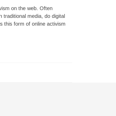
▒▒▒▒▒▒▒▒▒▒▒▒▒▒▒▒▒░░░░░░░░░░░░░░░░░░
tivism on the web. Often
▒▒▒▒▒▒▒▒▒▒▒▒▒▒▒▒▒░░░░░░░░░░░░░░    
▒▒▒▒▒▒▒▒▒▒▒▒▒▒▒▒▒░░░░░░░░░░░░░     
 traditional media, do digital
▒▒▒▒▒▒▒▒▒▒▒▒▒▒▒▒░░░░░░░░░░░░░░     
s this form of online activism
▒▒▒▒▒▒▒▒▒▒▒▒▒▒▒▒▒░░░░░░░░░░░░      
▒▒▒▒▒▒▒▒▒▒▒▒▒▒▒▒▒▒░░░░░░░░░░░░░    
▒▒▒▒▒▒▒▒▒▒▒▒▒▒▒▒▒▒▒░░░░░░░░░░░░    
▒▒▒▒▒▒▒▒▒▒▒▒▒▒▒▒▒▒▒▒▒░░░░░░░░░░    
▒▒▒▒▒▒▒▒▒▒▒▒▒▒▒▒▒▒▒▒▒▒░░░░░░ ░░░   
▒▒▒▒▒▒▒▒▒▒▒▒▒▒▒▒▒▒▒▒▒▒▒░░░░        
▒▒▒▒▒▒▒▒▒▒▒▒▒▒▒▒▒▒▒▒▒▒▒▒░░░        
▒▒▒▒▒▒▒▒▒▒▒▒▒▒▒▒▒▒▒▒▒▒▒▒░░░        
▒▒▒▒▒▒▒▒▒▒▒▒▒▒▒▒▒▒▒▒▒▒▒░░░         
▒▒▒▒▒▒▒▒▒▒▒▒▒▒▒▒▒▒▒▒▒░░░░░░        
▒▒▒▒▒▒▒▒▒▒▒▒▒▒▒▒▒▒▒▒▒░░░░░░        
▓▓▓▓▓▓▒▒▒▒▒▒▒▒▒▒▒▒▒▒░░░░░░░        
▓▓▓▓▓▓▓▓▒▒▒▒▒▒▒▒▒▒▒▒░░░░░░░        
▓▓▓▓▓▓▓▓▓▓▒▒▒▒▒▒▒▒▒▒░░░░░░░ ░      
▓▓▓▓▓▓▓▓▓▓▒▒▒▒▒▒▒▒▒▒▒░░░░░░░░░░  ▒░
▓▓▓▓▓▓▓▓▓▓▓▒▒▒▒▒▒▒▒▒▒▒░░░░░░░░░ ▒▒ 
▓▓▓▓▓▓▓▓▓▓▓▒▒▒▒▒▒▒▒▒▒▒░░░░░░░░  ▒▒ 
▒▓▓▓▓▓▓▓▓▓▓▒▒▒▒▒▒▒▒▒▒▒▒░░░░░░░░░░░ 