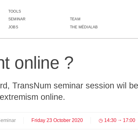
TOOLS
ht online ?
SEMINAR
TEAM
▒▒▒▒▒▒▒▒▒▒▒▒▒▒▒▒░▒▒▒▒▒▒▒▒▒▒▒▒▒▒▒▒▒
JOBS
THE MÉDIALAB
▒▒▒▒▒▒▒▒▒▒▒▒▒▒▒▒░▒▒▒▒▒▒▒▒▒▒▒▒▒▒▒▒▒
▒▒▒▒▒▒▒▒▒▒▒▒▒▒▒▒░▒▒▒▒▒▒▒▒▒▒▒▒▒▒░▒▒
▒▒▒▒▒▒▒▒▒▒▒▒▒▒▒▒░░▒▒▒▒▒▒▒▒▒▒▒▒▒▒▒▒
▒▒▒▒▒▒▒▒▒▒▒▒▒▒▒▒▒▒▒▒▒▒▒░▒▒▒▒▒▒▒▒░░
ht online ?
▒▒▒▒▒▒▒▒▒▒▒▒▒▒▒▒▒▒▒▒▒▒▒▒▒▒▒▒▒▒▒▒▒▒
▒▒▒▒▒▒▒▒▒▒▒▒▒▒▒▒▒▒▒▒▒▒▒▒▒▒▒▒▒▒▒▒▒▒
▒▒▒▒▒▒▒▒▒▒▒▒▒▒▒▒▒▒▒▒▒▒▒▒▒▒▒▒▒▒▒▒▒▒
▒▒▒▒▒▒▒▒▒▒▒▒▒▒▒▒▒▒▒▒▒▒▒▒▒▒▒▒▒▒▒▒▒▒
▒▒▒▒▒▒▒▒▒▒▒▒▒▒▒▒▒▒▒▒▒▒▒▒▒▒▒▒▒▒▒▒▒▒
rd, TransNum seminar session wil be
▒▒▒▒▒▒▒▒▒▒▒▒▒▒▒▒▒▒▒▒▒▒▒▒▒▒▒▒▒▒▒▒▒▒
▒▒▒▒▒▒▒▒▒▒▒▒▒▒▒▒▒▒▒▒▒▒▒▒▒▒▒▒▒▒▒▒▒▒
 extremism online.
▒▒▒▒░░░░▒▒▒▒▒▒▒▒▒▒▒▒▒▒▒▒▒▒▒▒▒▒▒▒▒▒
▒░      ░░▒▒▒▒▒▒▒▒▒▒▒▒▒▒▒▒▒▒▒▒▒▒▒▒
░░       ░▒▒▒▒▒▒▒▒▒▒▒▒▒▒▒▒▒▒▒▒▒▒▒▒
░░░      ░░▒▒▒▒▒▒▒▒▒▒▒▒▒▒▒▒▒▒▒▒▒▒▒
Seminar
Friday
23
October
2020
14:30
17:00
⇥
░░░       ▒▒▒▒▒▒▒▒▒▒▒▒▒▒▒▒▒▒▒▒▒▒▒▒
▒░░░░     ░▒▒▒▒▒▒▒▒▒▒▒▒▒▒▒▒▒▒▒▒▒▒▒
▒▒▒▒░░    ░▒▒▒▒▒▒▒▒▒▒▒▒▒▒▒▒▒▒▒▒▒▒▒