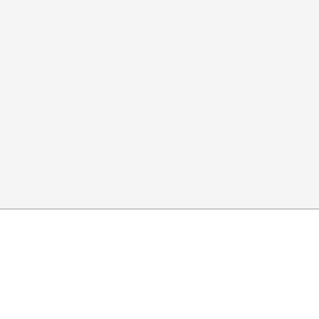
▓▓▓▓▒▒▒▒▒▒▒▒▒▒▒▒▒▒░▒▒▒░▒▓▓▓▓▓▓▓▓▓▓▓
▓▓▓▒▒░░▒▒▒▓▒▒▒▒▒▒░░▒▒▒▒▓▓▓▓▓▓▓▓▓▓▓▓
▓▓▓▒▒░░▒▒▒▓▒▒▒▒▒▒░░▒▒▒▒▓▓▓▓▓▓▓▓▓▓▓▓
▓▓▓▒▒░░▒▒▒▓▒▒▒▒▒▒░░▒▒▒▓▓▓▓▓▓▓▓▓▓▓▓▓
▓▓▓▓▒░░▒▒▓▒▒▒░░▒▒░░▒▒▒▓▓▓▓▓▓▓▓▓▓▓▓▓
▓▓▓▓▒░░▒▒▓▒▒▒▒▒▒▒▒▒▒▒▒▓▓▓▓▓▓▓▓▓▓▓▓▓
▓▓▓▓▓▒▒▒▒▒▒▒▒▒▒▒▒▒▒▒▒▓▓▓▓▓▓▓▓▓▓▓▓▓▓
▓▓▓▓▒▒░▒▒▒▒▒▒▒▒▒▒▒▒▓▒▓▓▓▓▓▓▓▓▓▓▓▓▓▓
▓▓▓▒▒▒▒▓▓▓▓▒▒▒▒▒▒▒▒▓▒▓▓▓▓▓▓▓▓▓▓▓▓▓▓
▓▓▓▒▒▒░▒▓▓▓▓▓▒▒▒▒░▒▓▓▓▓▓▓▓▓▓▓▓▓▓▓▓▓
▓▓▓▒▒▒░▒▓▓▒▒▒▒▒░▒▒▒▓▒▓▓▓▓▓▓▓▓▓▓▓▓▓▓
▓▓▓▒▒▒░▒▓▓▒▒▒▒▒▒▒▒▒▓▓▓▓▓▓▓▓▓▓▓▓▓▓▓▓
▓▓▓▒▒▒░▒▓▓▒▒▓▓▒▒▒▒▒▓▓▓▓▓▓▓▓▓▓▓▓▓▓▓▓
▓▓▓▒▒▒░▒▓▓▒▒▒▒▒▒▒▒▒▓▓▓▓▓▓▓▓▓▓▓▓▓▓▓▓
▓▓▓▒▒▒░▒▓▓▒▒▒▒▒▒▒▒▓▓▓▓▓▓▓▓▓▓▓▓▓▓▓▓▓
▓▓▓▓▒▒░▒▓▒▒▒▒▒▒▒▒▒▓▓▓▓▓▓▓▓▓▓▓▓▓▓▓▓▓
▓▓▓▓▒▒░▒▓▒▒▒▒▒▒▒▒▒▓▒▒▓▓▓▓▓▓▓▓▓▓▓▓▓▓
▓▓▓▓▒▒░▒▓▒▒▒▒▒▒▒▒▒▓▒▒▓▓▓▓▓▓▓▓▓▓▓▓▓▓
▓▓▓▓▒▒░▒▓▓▒▒▒▒▓▓▒▒▓▒▒▒▓▓▓▓▓▓▓▓▓▓▓▓▓
▓▓▓▓▒▒░▒▓▓▒▒▒▒▓▓▒▒▓▒▒▒▓▓▓▓▓▓▓▓▓▓▓▓▓
▓▓▓▓▒▒▒▒▓▒▒▒▒▒▓▓▓▓▓▒░▒▓▓▓▓▓▓▓▓▓▓▓▓▓
▓▓▓▓▒▒▒▒▓▒▒▒▒▒▓▓▓▓▒▒░▒▓▓▓▓▓▓▓▓▓▓▓▓▓