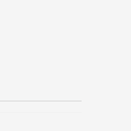
▓▓▓▓▓▓▓▓▓▓▓▒▒▒▒▒▒▒▒▒▒▒▒░░░░░░░░░░  
▒▒▓▓▓▓▓▓▓▓▓▒▒▒▒▒▒▒▒▒▒▒▒▒▒▒░░░░░░░░ 
░▒▓▓▓▓▓▓▓▓▓▒▒▒▒▒▒▒▒▒▒▒▒▒▒▒░░░░░░▒░ 
░▒▓▓▓▓▓▓▓▓▒▒▒▒▒▒▒▒▒▒▒▒▒▒▒▒▒░▒▒▒▒▒░░
▒▒▓▓▓▓▓▓▓▒▒▒▒▒▒▒▓▒▒▒▒▒▒▒▒▒▒▒▒▒▒▒▒░░
▓▒▓▓▓▓▓▓▓▒▒▒▒▒▒▒▓▓▒▒▒▒▒▒▒▒▒▒▒▒▒▒▒ ░
▓▒▓▓▓▓▓▓▓▒▒▒▒▒▒▒▓▒▒▒▒▒▒▒▒▒▒▒▒▒▒▒▒ ░
▓▓▓▓▓▓▓▓▓▒▒▒▒▒▒▒▒▓▓▒▓▓▓▒▒▒▒▒▒▒▒▒▒ ░
▓▒▓▓▓▓▓▓▓▓▒▒▒▒▒▓▓▓▓▓▓▓▓▒▒▒▒▒▒▒▒▓▓▒▒
▓▒▓▓▓▓▓▓▓▓▒▒▒▒▒▓▓▓▓▓▓▓▓▓▒▒▓▓▓▓▓▓▓▓▓
▓▓▓▒▒▓▓▓▓▒▒▓▒▒▓▓▓▓▓▓▓▓▓▓▓▓▓▓▓▓▓▓▓▓▓
▓▓▓▒▓▓▓▓▓▒▓▓▓▓▓▓▓▓▓▓▓▓▓▓▓▓▓▓▓▓▓▓▓▓▓
▓▓▓▓▓▓▓▓▓▓▓▓▒▒▒▓▓▓▓▓▓▓▓▓▓▓▓▓▓▓▓▓▓▓▓
▓▓▓▓▓▓▓▓▓▓▓▒▒░▒▒▓▓▓▓▓▓▓▓▓▓▓▓▓▓▓▓▓▓▓
▓▓▓▓▓▓▓▓▓▓▓▒▒░▒▒▓▓▓▓▓▓▓▓▓▓▓▓▓▓▓▓▓▓▓
▓▓▓▓▓▓▓▓▓▓▓▒▒▒░▒▓▓▓▓▓▓▓▓▓▓▓▓▓▓▓▓▓▓▓
▓▓▓▓▓▓▓▓▓▒▒▒▒▒▒▒▓▓▓▓▓▓▓▓▓▓▓▓▓▓▓▓▓▓▓
▓▓▓▓▓▓▓▓▓▒▒▒▒▒▒▒▓▓▓▓▓▓▓▓▓▓▓▓▓▓▓▓▓▓▓
▓▓▓▓▓▓▓▓▒▒▒▒▓▒▒▒▓▒▒▒▒▓▓▓▓▓▓▓▓▓▓▓▓▓▓
▓▓▓▓▓▓▓▓▒▒▓▒▒░░▒▒▒▒░▒▒▒▓▓▓▓▓▓▓▓▓▓▓▓
▓▓▓▓▓▓▓▒▒▓▓▒░ ░▒▒▓▒░▒░░▒▓▓▓▓▓▓▓▓▓▓▓
▓▓▓▓▓▓▓▒▒▓▒▒▒▒▒▒▓▒░░▒▒░▒▓▓▓▓▓▓▓▓▓▓▓