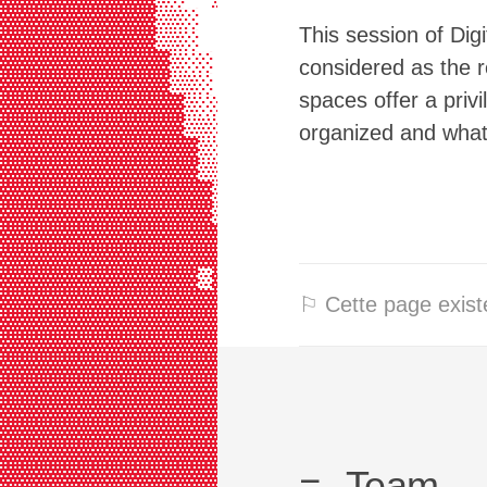
▓▓▓▓▓▓▓▓▓▓▓▒▒░  ▒▓▒▓▓▓▓▒▒▓▒▓▒▒▒▒▒▒
This session of Dig
▓▓▓▓▓▓▓▓▓▓▓▒▒░  ░▓▒▓▓▓▓▓▒▒▒▒▒▒▓▓▓▒
▓▓▓▓▓▓▓▓▓▓▓▓▒░░  ▒▓▓▓▓▓▓▒▒▒▒▒▓▒▒▒▒
considered as the re
▓▓▓▓▓▓▓▓▓▓▓▓▒▒░  ▒▓▒▓▓▓▓▒▒▒▒▒▒▓▓▓▓
spaces offer a priv
▓▓▓▓▓▓▓▓▓▓▓▓▓▒░░ ░▓▒▓▓▓▓▒▒▒▒▒▓▒   
▓▓▓▓▓▓▓▓▓▓▓▓▓▒▒░ ░▒▓▓▓▓▓▒▒▒▒▓▒    
organized and what 
▓▓▓▓▓▓▓▓▓▓▓▓▓▓▒░  ▒▓▒▓▓▓▓▓▒▒▓     
▓▓▓▓▓▓▓▓▓▓▓▓▓▓▒▒░ ░▓▒▓▓▓▓▓▒▓▒     
▓▓▓▓▓▓▓▓▓▓▓▓▓▓▓▒░  ░▓▒▓▓▓▓▒▓▒░▒ ▒░
▓▓▓▓▓▓▓▓▓▓▓▓▓▓▓▒▒░  ▒▓▓▓▓▓▒▓░     
▓▓▓▓▓▓▓▓▓▓▓▓▓▓▓▓▒░░ ░▓▒▓▓▓▒▓   ░  
▓▓▓▓▓▓▓▓▓▓▓▓▓▓▓▓▒▒░░░▒▓▓▓▓▓▓   ░  
▓▓▓▓▓▓▓▓▓▓▓▓▓▓▒▓▒▒▒░░░▓▒▓▓▒▓░ ░░░ 
▓▓▓▓▓▓▓▓▓▓▓▓▓▓▓▓▒▒▒▒░░▒▓▓▓▒▓▒ ▓▓▓░
⚐ Cette page existe
▓▓▓▓▓▓▓▓▓▓▓▓▓▓▓▓▓▒▒▒░░▒▓▒▓▓▓▒ ░░░ 
▓▓▓▓▓▓▓▓▓▓▓▓▓▓▓▓▓▓▒▒▒░▒▓▒▒▓▒▓     
▓▓▓▓▓▓▓▓▓▓▓▓▓▓▓▓▓▓▒▒▒▒▓▓▓▓▓▓▓▒   ░
▓▓▓▓▓▓▓▓▓▓▓▓▓▓▓▓▓▓▒▒▒▒▓▓▓▓▓▓▓▒░░▒▒
▓▓▓▓▓▓▓▓▓▓▓▓▓▓▓▓▓▓▓▒▒▓▓▓▓▓▓▓▓▒▓▓▓▒
▓▓▓▓▓▓▓▓▓▓▓▓▓▓▓▓▓▓▓▓▓▓▓▓▓▓▓▓▒▓▓▒▓▒
▓▓▓▓▓▓▓▓▓▓▓▓▓▓▓▓▓▓▓▓▓▓▓▓▓▓▓▓▓▓▓▓▓▓
Team
▓▓▓▓▓▓▓▓▓▓▓▓▓▓▓▓▓▓▓▓▓▓▓▓▓▓▓▓▓▓▓▓▓▓