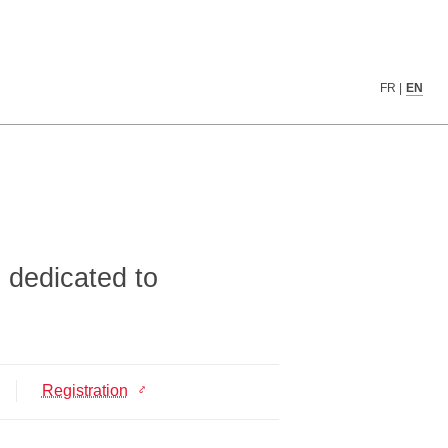
▒▒▒▒▒▒░░░░▒▒▒▒▒▒▒▒▒▒░░░░▒▒▒▒▒▓▓▓▓▒▒
FR
|
EN
▒▒▒░░░░░░░░▒▒▒▒▒▒▒▒▒░░░░░▒▒▒▒▒▒▓▒▒▒
▒▒░░░░░░░░░░▒▒▒▒▒▒▒▒▒▒▒░░░▒▒▒▒▒▒▒▒▒
▒░░░░░░░░░░░▒▒▒▒▒▒▒▒▒▒▒░░░░▒▒▒▒▒▒▒░
▒░░░░░░░▒▒▒▒▒▒▒▒▒▒▒▒▒▒▒░░░░░▒▒▒▒▒▒▒
░░░░░░░▒▒▒▒░░░▒▒▒▒▒▒▒▒░░░░░░░▒▒▒▒▒▒
▒░▒▒▒░▒▒▒▒▒▒░░░░▒▒░░░░░░░░░░░░▒▒▒▒▒
▒▒▒▒▒▒▒▒▒▒▒▒▒░░░░░░░░░░░░░░▒▒▒▒░▒▒░
▒▒▒▒▒▒▒▒▒▒░░░░░░░░░░░░░░░▒▒░▒░░░░░░
▒▒▒▒▒▒▒▒▒▒▒░░░░░░░░░░▒▒▒▒▒▒▒▒░░░░░░
 dedicated to
▒▒▒▒▒▒▒▒▒▒▒░░░░░░░░░░░▒▒▒▒▒▒▒▒░░░░░
▒▒▒▒▒▒▒▒▒▒▒░░░░░░░░░░░░▒▒░░░░░░░░░░
▒▒▒▒▒▒▒▒▒▒▒▒▒░░░░░░░░░░░░░░░░░░░░░▒
▒▒▒▒▒▒▒▒▒▒▒▒▒░░░░░░░░░░░░░░░░░░░░░▒
▒▒▒▒▒▒▒▒▒▒▒▒▒░░░░░░░░░░░░░░░░░░░░░░
▒▒▒▒▒▒▒▒▒▒▒▒░░░░░░░░░░░░░░░░░░░░░░░
Registration
▒▒▒▒▒▒▒▒▒▒▒▒▒░░░░░░░░░░░░░░░░░░░░░░
▒▒▒▒▒▒▒▒▒▒▒▒▒▒░░░░░░░░░░░░░░░░░░░░░
▒▒▒▒▒▒▒▒▒▒▒▒▒▒░░░░░░░░░░░░░░░░░░░░░