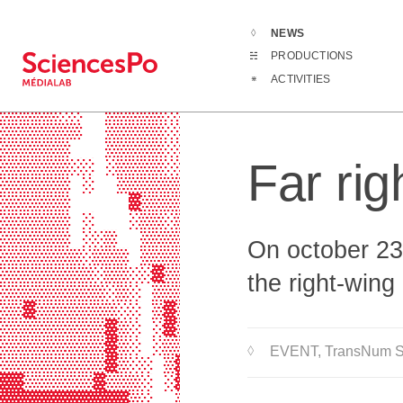
NEWS
News
Far rig
PRODUCTIONS
░░░░░░   ░░░░    ░░░░░░░░░░░▒▒▒▒▒▒
ACTIVITIES
░▒░░░░░  ░░░░░░░░░░░░░░░░░░░▒▒▒▒▒▒
▒▒▒▒▒░░  ▒▒▒▒▒░░░░░░░░░░░░░▒▒▒▒▒▒▒
▒▒▒▒▒▒▒  ▒▒▒▒▒░░░░░░░░░░░▒▒▒▒▒▒▒▒▒
▒▒▒▒▒▒   ▒▒▒▒▒░░░░░░░░░▒▒▒▒▒▒▒▒▒▒▒
Far rig
▒▒▒▒▒▒░░ ░▒▒▒▒░░░░░░░░░░░▒▒▒▒▒▒▒▒▒
▒▒▒▒▒▒ ░  ▒▒▒▒▒▒▒▒░░░░░░░░▒▒▒▒▒▒▒▒
▒▒▒▒▒▒     ▓▒▒▒▒▒▒▒▒▒░░░░░▒▒▒▒▒▒▒▒
▒▒▒▒▒▒ ░   ░▒▒░▒▒▒▒▒▒░░░░░░▒▒▒▒▒▒▒
▒▒▒▒▒▒ ░░▒  ▒▒▒▒▒▒▒▒▒▒▒▒▒▒▒░▒▒▒▒▒▒
On october 23
▒▒▒▒▒▒▒░▒▒▒ ▒▒▒▒▒▒▒▒▒▒▒▒▒▒▒░▒▒▒▒▒▒
▒▒▒▒▒▒▒▒░▒▒░░▓▒▒▒▓▒▒▒▒▒░░░░▒▒▒▒▒▒▒
the right-wing
▒▒▒▒▒▒▒▒▒░▒░ ▒▒▒▒▒▒▒▒▒▒░░▒▒▒▒▒▒▒▒▒
▒▒▓▒▒▒▒▒▒▒░░ ▒▓▒▒▒▒▒▒▒▒▒▒▒▒▒▒▒░▒▒▒
▒▒▒▒▒▒▒▒▒▓▒░ ░▓▒▒▒▒▒▒▒▒▒▒▒▒▒▒▒░░░░
▒▒▒▒▒▒▒▒▒▓▒░ ░▒▒▒▒▒▒▒▒▒▒▒▒▒▒▒▒░░░░
EVENT
, TransNum 
▒▒▒▒▒▒▒▒▒▓▒░░ ▒▓▒▒▒▒▒▒▒▒▒▒▒▒▒▒▒░░░
▓▓▒▒▒▒▒▒▓▒▒▒░ ░▓▒▒▒▒▒▒▒▒▒▒▒▒▒▒▒▒▒▒
▓▓▓▓▓▓▓▓▓▓▓▒░  ▒▓▒▒▒▒▓▒▒▒▒▒▒▒▒▒▒▒▒