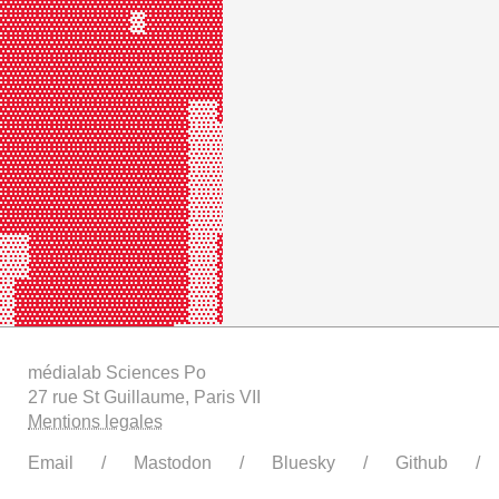
▓▓▓▓▓▓▓▓▓▓▓▓▓▓▓▓▓▓▓▓▓▓▓▓▓▓▓▓▓▓▓▓▓▓
▓▓▓▓▓▓▓▓▓▒▓▓▓▓▓▓▓▓▓▓▓▓▓▓▓▓▓▓▓▓▓▓▓▓
▓▓▓▓▓▓▓▓▓▓▓▓▓▓▓▓▓▓▓▓▓▓▓▓▓▓▓▓▓▓▓▓▓▓
▓▓▓▓▓▓▓▓▓▓▓▓▓▓▓▓▓▓▓▓▓▓▓▓▓▓▓▓▓▓▓▓▓▓
▓▓▓▓▓▓▓▓▓▓▓▓▓▓▓▓▓▓▓▓▓▓▓▓▓▓▓▓▓▓▓▓▓▓
▓▓▓▓▓▓▓▓▓▓▓▓▓▒▒▓▓▓▓▓▓▓▓▓▓▓▓▓▓▓▓▓▓▓
▓▓▓▓▓▓▓▓▓▓▓▓▓▒▒▒▓▓▓▓▓▓▓▓▓▓▓▓▓▓▓▓▓▓
▓▓▓▓▓▓▓▓▓▓▓▓▓▒▒▒▓▓▓▓▓▓▓▓▓▓▓▓▓▓▓▓▓▓
▓▓▓▓▓▓▓▓▓▓▓▓▓▒▒▒▓▓▓▓▓▓▓▓▓▓▓▓▒▒▓▓▓▓
▓▓▓▓▓▓▓▓▓▓▓▓▓▒▒▒▓▓▓▓▓▓▓▓▓▓▓▓▓▒▓▓▓▓
▓▓▓▓▓▓▓▓▓▓▓▓▓▒▒▒▓▓▓▓▓▓▓▓▓▓▓▓▒▒▒▒▒▓
▒▒▓▓▓▓▓▓▓▓▓▓▓▒▒▓▓▒▓▓▓▓▓▓▓▓▓▓▒▒▒▒▒▓
▒▒▓▓▓▓▓▓▓▓▓▓▓▒▒▓▓▓▒▒▒▒▓▓▓▓▓▓▒▒▒▒▓▒
▒▓▓▓▓▓▓▓▓▓▓▓▓▒▒▓▓▓▒▒▒▒▒▒▒▒▓▓▓▓▓▒▒▒
▒▓▓▓▓▓▓▓▓▓▓▓▓▒▒▓▓▓▒▒▒▒▒▒▒▒▓▓▓▓▓▓▓▓
▒▓▓▓▓▓▓▓▓▓▓▓▒▒▒▒▒▓▒▒▒▒▒▒▒▒▒▓▓▓▓▓▓▒
▒▓▓▓▓▓▓▓▓▓▓▓▒▒▒▒▒▓▒▒▒▒▒▒▒▒▓▓▓▓▓▓▓▒
médialab Sciences Po
▒▓▓▓▓▓▓▓▓▓▓▓▒▒▒▒▒▓▒▒▒▒▒▒▒▒▓▓▓▓▓▓▓▒
27 rue St Guillaume, Paris VII
▓▓▓▓▓▓▓▓▓▓▓▓▓▒▒▒▒▒▒▒▒▒▒▒▓▓▓▓▓▓▓▓▒▒
Mentions legales
▓▓▓▓▓▓▓▓▓▓▓▓▒▒▒▒▒▓▒▒▒▒▒▒▒▓▓▓▓▓▓▓▒▒
▓▓▓▓▓▓▓▓▓▓▓▓▓▓▓▓▓▓▓▒▒▓▓▓▓▓▓▓▓▓▓▓▓▓
Email
Mastodon
Bluesky
Github
▓▓▓▓▓▓▓▓▓▓▓▓▓▓▓▓▓▓▓▓▒▓▓▓▓▓▓▓▓▓▓▓▓▓