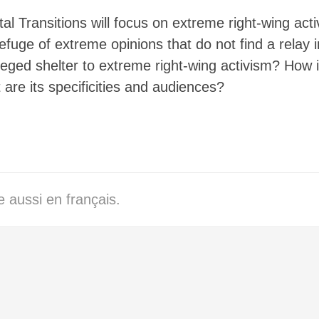
▒▒▒▒▒░░   ░▒▒▒▒▒▒▒▒▒▒▒▒▒▒▒▒▒▒▒▒▒▒▒
ital Transitions will focus on extreme right-wing ac
▒▒▒▒▒▒▒▒░░▒▒▒▒▒▒▒▒▒▒▒▒▒▒▒▒▒▒▒▒▒▒▒▒
▒▒▒▒▒▒▒▒▒▒▒▒▒▒▒▒▒▒▒▒▒▒▒▒▒▒▒▒▒▒▒▒▒▒
fuge of extreme opinions that do not find a relay in
▓▓▒▓▒▒▒▒▒▒▒▒▒▒▒▒▒▒▒▒▒▒▒▒▒▒▒▒▒▒▒▒▒▒
ileged shelter to extreme right-wing activism? How i
░▒▓▒▒▒▒▒▒▒▒▒▒▒▒▒▒▒▒▒▒▒▒▒▒▒▒▒▒▒▒▒▒▒
  ▒▓▒▒▒▒▒▓▒▒▒▒▒▒▒▒▒▒▒▒▒▒▒▒▒▒▒▒▒▒▒▒
are its specificities and audiences?
  ░▒▓▓▒▒▒▓▒▒▒▒▒▒▒▒▒▒▒▒▒▒▒▒▒▒▒▒▒▒▒▒
  ░▒▓▓▓▒▒▓▒▒▒▒▒▒▒▒▒▒▒▒▒▒▒▒▒▒▒▒▒▒▒▒
░░░▒▒▓▒▓▒▒▒▒▓▒▒▒▒▒▒▒▒▒▒▒▒▒▒▒▒▒▒▒▒▒
  ░▒░▒▓▒  ▒ ▒▓▒▒▓▒▒▒▒▒▒▒▒▒▒▒▒▒▒▒▒▒
  ░░░░▓▒ ░░ ░▒▓▒▓▒▒▒▒▒▒▒▒▒▒▒▒▒▒▒▒▒
  ░░░▒▓▒░▒▒▒░░▓▒▒▒▒▒▒▒▒▒▒▒▒▒▒▒▒▒▒▒
░░░░▒▓▒▓░▒▒░▒ ▒▓▒▒▒▒▒▒▒▒▒▒▒▒▒▒▒▒▒▒
░░░▒▓▓▒▓▒▒▒░▒▒▒▒▓▒▒▒▒▒▒▒▒▒▒▒▒▒▒▒▒▒
 aussi en français.
░░░▒▓▒▓▓▒▒▒▒▒▒░▒▓▒▓▒▒▒▒▒▒▒▒▒▒▒▒▒▒▒
░░░▒▓▓▓▓▓▓▓▓▒▒░░▓▒▒▓▒▒▒▒▒▒▒▒▒▒▒▓▓▓
▒▒░▒▓▒▓▓▓▓▓▒▒▒░ ▒▓▒▓▒▒▒▒▒▒▒▒▒▒▓▓▓▓
▒░░▒▓▓▓▓▓▓▓▒▒▒░░░▒▒▒▒▒▒▒▒▒▒▒▓▓▓▒▒▓
▒░ ░▓▒▓▓▓▓▓▓▒▓▒░ ░▓▒▒▒▒▒▒▒▓▒▒▒▒▓▓▓
▒▒░▒▓▒▓▓▓▓▓▓▒▒▓▒  ▒▓▒▒▒▒▒▓▒    ░▒▒
▓▓▓▓▓▓▓▓▓▓▓▓▓▒▓▒░  ▒▒▓▓▓▒▓     ░░▒
▓▓▓▓▓▓▓▓▓▓▓▓▓▓▓▓▒░ ▒▓▓▓▓▒▓░   ░░ ░