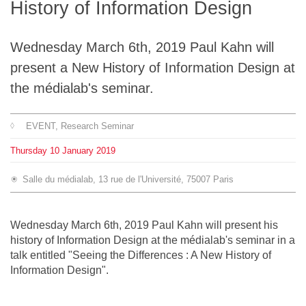
History of Information Design
Team
Wednesday March 6th, 2019 Paul Kahn will
The médialab
present a New History of Information Design at
the médialab's seminar.
FR
|
EN
EVENT
, Research Seminar
Thursday
10
January
2019
Salle du médialab, 13 rue de l'Université, 75007 Paris
Wednesday March 6th, 2019 Paul Kahn will present his
history of Information Design at the médialab's seminar in a
talk entitled "Seeing the Differences : A New History of
Information Design".