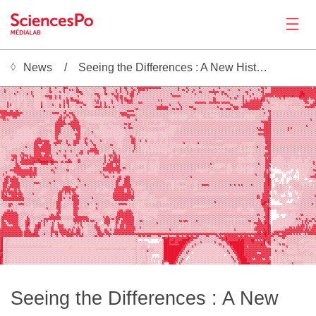
News
Seeing the Differences : A New History of Information Design
News
▓▓▒▒▒▒▒▓▓▒▒█▒▒█░▒█▒▒█▒▒▒░░░░░▓▒░▒▓▓▓▒░▒▓░▒▓▒░▓▒▓▓▒▓▓▒▒▓░░▒▒▒▒▒░░░░▒▒▒▒▒▒▓▓▒▓▒▒▒▒▒▒▓▓▒▒▒▒█▒▒▒▒▒▒▒▒▓▓▓▓▓▓▓▓▓▓▓▓▓▓▓▓▓▓▓▓▓▓▒▒▒▒▒▒▒▓▒▒▓▓▒▒▒▒▓▓▒▒▒▒▒▒▒▒▒▒▒▒▒▒▒▒▒▒▒▒▒▒▒▒▒▒▓▓▒▒▒▒▒▒▒▓▒▒▒▒▒▒▒▒▒▒▓▒▒▓▒▓▒▒▒▓▓▓▓▓▓▓▓▓▓▓▒▓▓▓▓▓▓▓▓▓▓▓▓▓▓▒▒▒▒▒▓
░▒▒▒░▒▒░▒▒▒▒▒▒▓▒░▒▒▒▒▒▒▒░░░░░▓▒▒▒▒▒▓░░▒▓▒▒▒░▒█▓▓▒▒▒▒░▒▓▒░░▒▒▒▒░░▒▒░▒▒▒▒▒▒▓▓▒░▒░▒▒▒▒▒▒▓▒▒▓▓▒▒▒▓▒▒▒▓▓▓▓▓▓▓▓▓▓▓▓▓▓▓▓▓▒▒▒▒▒▒▒▒▒▒▒▒▓▒▒▒▒▒▓▒▒▒▒▒▒▒▒▓▒▒▒▒▒▒▒▒▒▒▒▒▒▓▒▒▒▒▒▒▒▒▒▒▒▒▒▒▒▒▒▒▒▒▒▒▒▒▒▒▒▒▒▓▓▒▓▒▒▒▓▓▓▓▓▓▓▓▓▓▓▓▓▓▓▓▓▓▓▓▓▓▓▓▓▓▓▓▓▒▓▓
▒▒▒▓▒▒▒░░░▒▒░░▒▒▒░░░▒░░▒░░░░░▒░░░▒▒▓▒░▒▒░░▒▒▒▓░░▒▓▒▓▒▒▓▓▒░░░▒▒░░░▒▒▒░▒▒░░▒▓▒▒░▒░▒▒▓▒▒▓▒▒▒▓▒▒▒▒▓▓▒▒▓▓▓▓▓▒▓▒▒▒▒▒▒▒▒▒▒▒▒▒▒▒▒▒▒▒▒▒▓▒▒▓▓▒▒▓▒▒▒▓▒▒▒▒▒▒▒▒▒▒▒▒▒▓▒▒▒▒▒▒▒▒▒▒▓▒▒▒▒▒▒▓▒▒▒▒▒▒▒▓▒▒▒▒▒▓▒▒▓▒▒▒▒▒▓▓▓▓▓▓▓▓▓▓▓▓▓▓▓▓▓▓▓▓▓▓▓▓▓▓▓▓▓▓▓▓
▒▒▒▓▒░▒▒▒░▒▒▓▒▒░▒▒▒▒▒▒▓▒░░░░░▒░░░▒▒▓▓░░▒▒░▓▒░▓▒▒▒▒░▒▒▒▓▓█▓▒░░▒░░░░░▒░░░░░░▓▒░░▒▒▒▒▓▒▒▓▒▒▒▒▓▒▒▓▓▒▒▒▓▒▒▒▒▒▒▒▒▒▒▒▒▒▒▒▒▒▒▒▒▒▒▒▒▒▒▒▒▒▒▒▒▒▓▒▒▒▓▒▒▒▒▓▓▒▒▒▒▒▓▓▓▓▓▓▓▒▒▓▓▒▒▒▒▒▒▒▒▒▒▒▒▒▒▒▓▓▒▒▒▒▒▒▒▒▒▓▓▒▒▒▒▒▓▓▓▓▓▓▓▓▓▓▓▓▓▓▓▓▓▓▓▓▓██▓▓▓▓▓▓▓▓▓
▒▒▒▒░▒▒▒▒░▓▒▒▒▒░▒▒▒▓▒░▓▒░░░░░▒░░▒▒▒▒▒░▒▒░░▒░░▒░▒▒░░░▒░▒▒▒▓▓░░▒░▒▒▒▒▓▓▓▒▒░░▓█▒▒▒▓▓▒▒▓▒▒▒▒▒▒▓▒▓▓▓▒▒▓▒▒▒▒▒▒▒▒▒▒▒▒▒▒▒▒▒▒▒▒▒▒▒▓▒▒▒▒▒▒▒▒▒▒▒▒▒▒▒▒▓▒▒▒▒▒▒▒▒▒▒▒▒▒▓▒▒▒▒▓▒▓▓▒▒▒▒▒▒▒▒▒▒▒▒▒▒▓▒▒▒▓▒▒▒▒▒▒▓▒▓▓▓▓▓▓▓▓▓▓▓▓▓▓▓▓▓▓▓▓▓▓▓▓▓███▓▓▓▓▓▓▓▓
▒▒▒▒▒░▒▒░░▒▒░░▒░▒░▒▒▒░▒▓░░░░░▒▒▒▓▓▓▓▓░▒▓▒▒▓▒░▒░▒░▒▒░░░▒▓░░▒▒░▒░░▒▒░▒▒▓▓▒░░░▒▒▒░▒▒▓▓▓▒▓▓▒▒▒▒▒▓▓▓▒▒▒▒▒▒▒▒▒▒▒▒▒▒▒▒▒▒▒▒▒▒▒▒▒▒▒▓▓▓▓▓▓▒▒▒▒▒▒▒▒▒▒▒▒▒▒▒▒▒▒▒▒▒▒▒▒▒░▒▒▒▒▒▒▒▓▒▒▒▒▒▒▓▒▒▒▓▒▒▒▒▓▒▒▒▒▒▒▒▒▓▓▓▓▓▓▓▓▒▓▓▓▓▓▓█▓▓▓▓▓█▓▓▓▓██▓█▓▓▓▓▓▓▓▓
░▒▒▒▒░▒▒░░░░░░▒░░░░▒▒░░▒░░░░░▒░░▒▒▒▓▓▒▒▓▒▒▓▒░▒▒▓░▒█▓▒▒▒▒▒▒░░░▒░░▒▒▒▒▒▒▓▒░░▒░░░▒▒░▒▓▓▒▓▓▒▓▓▒▒▒▓▒▒▒▒▒▒▒▒▒▒▒▒▒▒▒▒▒▒▒▒▒▒▒▒▒▒▒▒▒▒▒▒▒▒▒▒▒▒▒▒▒▒▒▒▒▒▒▒▒▒▒▒▒▒▒▒▒▓▓▒▒▒▒▒▒▒▒▒▒▓▒▒▓▓▒▒▒▒▓▒▒▒▒▒▒▒▓▒▓▒▒▓▓▓▒▒▒▒▒▒▒▒▒▒▓▒▒▓▒▒▒▒▒▒▒▒▒▒▓▓▓▓▓▓▓▒▓▓▓▓
▒░▒▒░▒▒▒░▒▒▒░░▒░▒░░▒▒▒▒▒░░░░░▒░░░▒▒▒▒▒▒▒░░▒▒▒▓░▓▓░▓▓▓█▓▓▒▒▒░░▒░░░▒▒▓▒▓▒▒▒▒▒▒░▒▒▓▒▒▒▓▒▒▓▒▓▓█▓▓▓▒▒▒▒▒▒▒▒▒▒▒▒▒▒▒▒▒▒▓▒▓▒▒▒▒▒▒▒▒▒▒▒▒▒▒▒▒▒▒▒▒▒▒▒▒▒▒▒▒▒▒▒▒▒▒▒▒▓▓▒▒▒▒▒▒▒▒▒▒▒▒▒▒▒▒▒▒▒▓▒▓▒▒▓▓▓▓▓▓▓▓█▓▓▒▓▒▒░▒▒▒▒░▒▒▒░▒░▒▒▒▒▒▒▒▒▒▒▒▓▓▓▒▒▒▒▒▓
░▒▒▒░▓▒▒▒░▒▒░░▒▒▒░░▒▒▒▒▒░░░░░▓▒░░▒▒▒▒▒░▒░░▒▒▒▓░▓▓░░▒▒▒▓█▓▓▓▒▒▒░░░▒▒▒▓▓▒▓▒░▓▒░▒▒▓▒▒░▒▒▒▓▒▒▒▓▓▓▓▒▒▒▒▓▓▓▒▒▒▒▒▒▒▒▒▒▒▒▒▒▒▒▒▒▒▒▒▒▒▒▒▓▒▒▒▒▒▒▒▒▒▒▒▓▓▓▓▓▓▓▓▒▒▓▓▓▓▓▓▓▓▒▓▓▓▓▓▓▒▒▒▒▒▒▒▒▒▓▒▓▓▓▓▓▓▓▓▓▓▓▓▒▒▒▒▓▒░░░░░░▒▒░░▒░░░░▒▒▒▒▒▒▒▒▒▓▓▓▒▒▒▓▓
░░▒▒░▓▒▓░░░▒░░▒▒▒░░▒▒░▒▒░░░░░▓▒░░▒▒▒▒▓▒▒░░▓▒░▓░▒▓▒▒░▒▒▒▒░░▒▓▓▒░░░▒▒▒▒▒▒▓░░▓▒▒▒░▒▒░▒▒▒▒▒▒▒▒▒▒▒▒▒▒▒▒▒▒▒▒▒▒▒▒▒▒▒▒▒▒▒▒▓▒▒▒▒▒▓▒▒▒▒▒▒▓▒▒▒▒▒▒▒▒▒▒▒▒▒▒▒▒▒▒▒▒▒▒▒▒▒▒▒▒▒▒▒▒▒▒▒▓▓▒▒▒▒▒▒▒▓▓▓▓▓▓▓▓▓▓▓▓▓▓▒▒▒▒▒▒▒▒▒░░░▒░░▒▒░▒▒▒▒▒▒▒▒▒░▒▒▒▒▒▒▓▓▓▓
▒░▒▒░▓▒▒░░░▒░░▒░▒░░▒▒░▒▒░░░░░█▒░░▒▒▒▒▒░▒░░▓▒▒▓░░▓▒▒░░▒▒▒▒▓░░▒▒░░░▒░▓█▓▓▓▒▒▓▓░▓▒▒▓▒▒░▒▒▒▒▒▒▒▒▒▒▒▒▒▒▒▒▒▒▒▒▒▒▒▒▒▒▒▓▓▓▓▓▓▓▓▒▒▒▒▒▒▒▒▒▓▒▒▒▒▒▓▓▓▒▒▒▒▒▒▒▒▒▒▒▒▒▒▒▒▒▓▒▒▒▒▒▒▒▒▒▒▓▓▓▓▒▒▓▓▓▓▓▓▓▓▓▓▓▓▓▓▒▒▒▒▒▒▒░░░░░░░░░░░░▒░░░░░▒░░▒▒▒▓▓▓▓▓▓▓▒
Productions
▒▒▒░▒▒░▒░▒▒▒▒▒▒░▒░░░░░▒▒░░░░░▒▒░░░░░░░░░░░░░░▒░░░▒░░░░▒░░▒▒▒▒▒░░░░░░▒▒▒▒▒▒▒▒░▒▒▒▒▒░░▒▒░▒▒▒▒▒▒▒▒▒▓▓▒▒▒▒▒▒▒▒▒▒▒▒▒▓▓▓▓▓▓▓▓▒▒▒▓▓▒▓▓▒▓▒▒▒▒▒▒▒▒▓▓▒▒▒▒▒▒▒▒▒▒▒▒▒▒▒▒▒▓▓▒▒▓▓▓▓▒▒▓▓▓▒▒▒▒▒▒▒▓▓▓▓▓▓▓▓▒▒▓▒▒▒▒▒░░░░░░░░░░░░▒▒░░░░░░░▒▒▒▒▒▒▒▒▒▒▒
▓▓▓▓▓▒▒▓▓▒▒▓▓▒▒▒▒▒▒▒▒▒▒▒▒▒▒▒▒▒▒▓▒▒▒▒▒▒▒▒▒▒▒▒▒▒▓▒▒▒▒▒▒▒▒▒▒▒▒▒▒▒▒▒▒▒▒▒▒▒▒▒▒▒▒▒▒▒▒▒▒▒▒▒▒▒▒▒▒▒▓▓▓▓▓▒▒▒▒▒▒▒▒▒▒▒▒▒▒▒▒▒▒▒▒▒▒▒▒▒▒▒▒▒▒▒▒▒▒▒▒▒▒▒▒▒▒▒▒▒▒▒▒▒▒▒▒░░░▒░░░▒▒▒▒▒▒▒▒▒▒▒▒▒▒▒▒▒░░▒▒▒▒▒▒▒▒▒▒▒▒▒▒▒▒▒▓▓▒▒▒▒▒▒▒▒▒▒▒▒▒▒▒▒▒▒▒▒▒▒▒▒▒▒▒▒▒▒▒▒
▓▓▓▓▓▓▓▓▓▓▓▓▓▓▓▓▒▒▒▒▒▒▒▒▒▒▒▒▒▒▒▒▒▒▒▒▒▓▓▓▓▓▒▒▒▓▓▒▒▓▓▓▒▒▒▒▒▒▒▒▒▒▒▒▒▒▒▒▒▒▒▒▒▒▒▒▒▒▒▒▒▒▒▒▒▓▓▓▓▓▒▒▒▒▒▒▒▒▒░▒▒▒▒▒▒▒▒▒▒▒▒▒▒▒▒▒▒▒▒▒▒▒▒▒▒▒▒▒▒▒▒▒▒▒▒▒▒▒▒▒▒▒▒▒▒▒▒▒▒▒▒▒▒▒▒▒▒▒▒▒▒▒▒▒▒▒▒▒▒▒▒▒▒▒▒▒▒▒▒▒▒▒▒▒▒▒▓▒▒▒▓▒▒▒▒▒▒▒▒▒▒▒▒▒▒▒▒▒▒▒▒▒▒▒▒▒▒▒▒▒▒▒▒
▒▓▓▓▓▓▓▓▓▓▓▓▓▓▒▒▒▒▒▒▒▒▒▒▒▒▒▒▒▒▒▒▒▒▒▒▒▒▒▒▒▒▒▓▒▒▒▓▓▒▒▓▓▒▒▒▒▒▒▒▒▒▒▒▒▒▒▒▒▒▒▒▒▒▒▒▒▒▒▒▒▒▒░▒▒▓▓▓▓▓▓▓▓▓▓▒▒▒▒▒▒▒▒▒▒▒▒▒▒▒▒▒▒▒▒▒▒▒▒░░░░░░▒░░░░░░▒▒▒▒░▒░░░░░▒▒░▒▒░░░░░░▒▒▒▒▒▒▒▒▒▒░░▒▒░▒░▒░░░░░░░░▒▒▒▒▒▒▒▒▒▒▓▒▒▒▒▒▒▒▒▒▒▒▒▒▒▒▒▒▒▒▒▒▒▒▒▒▒▒▒▒▒▒▒
▓▓▓▓▒▒▒▒▒▓▓▓▒▒▒▒▒▒▒▒▒▒▒▒▒▒▒▒▒▒▒▒▒▒▒▒▒▒▒▒▒▒▓▓▒▓▓▒▒▓▒▒▓▓▒░▒░░▒░░░░░░░░░░░░░░░░░░░░░▒▒▒▒▒▒▒▒▒▓▓▒▒▒▒▒▒▒▒▒░▒▒▒▒▒▒▒▒▒▒▒▒▒▒▒▒▒▒░░░░░░▒░░░░░░▒▒▒▒▒▒▒░░░░▒▒▒▒▒▒▒▒░░░▒▒▒▒▒▒▒▒▒▒▒▒▒▒▒▒▒▒░░░░░░░░▒▒▒▒▒▒▒▒▒▓▓▒▒▒▒▒▒▒▒▒▒▒▒▒▒▒▒▒▒▒▒▒▒▒▒▒▒▒▒▒▒▒▒
▒▒▓▓▒▓▒▒▒▒▒▒▒▒▒▒▒▒▒▒▒▒▒▒▒▒▒▒▒▒▒▒░▒░▒▒▒▒░▒▓▓▓▒▓▒▒░▒▒▒▓▓▓▒░▒▒▒░░░░░░░░░░░░░░░░░░░░░░▒░░▒▒▒▒▒▒▒▒▒░▒▓▒▒▒▒░▒▒░▒░░░░░░░░░▒▒▒▒▒▒░░░░░▒░░░░░▒▒░░░░░▒▒░░░░░░░░▒░░░░░░░░░░░░░░░░░░░░░░░░▒░░░░░░▒▒▒▒▒▒▒▒▒▓▓▒▒▒▒▒▒▒▒▒▒▒▒▒▒▒▒▒▒▒▒▒▒▒▒▒▒▒▒▓▒▒▒
▒▒▒▒▒▒▒▒▒▒▒▒▒▒▒▒▒▒▒▒▒▒░▒▒▒▒▒▒▒▒▒░░░▒▒▒▒▒▓▓▓▓▓▓▒▒▒▒▓▓▓▓▓▓▒▒▒▒▒▒░░░░░░░░░░░░▒░░▒▒▒▒░▒▒▒▒▒▒▒▒▒▒▒▒▒▒▒▒▒▒▒░▒▒░▒▒▒▒▒░▒▒▒░░░▒▒▒▒▒▒▒▒▒▒▒▒▒▒▒▒▒▒▒▒▒▒▒▒▒▒▒▒▒▒▒▒▒▒▒▒▒▒▒▒▒▒▒▒▒▒▒▒▒▒▒▒▒▒▒▒▒▒▒▒▒▒▒▒▒▒▒▒▓▓▓▓▓▓▓▒▒▒▒▒▒▒▒▒▒▒▒▒▒▒▒▒▒▒▒▒▒▒▒▒▒▒▒▒▒▒▒
▒▒▒▒▒▒▒▒▒▒▒▒▒▒▒▒▒▒▒▒▒▒▒▒░▒▒░░░░▒▒▒▒▒▒▒▒▓▓▓▓▓▓▓▓▒▓▓▓▓▓▓▓▓▒▒▒▒▒▒▒▒▒▒▒▒▒▒▒░░▒▒▒▒░░▒▒▒▒▒▒▒▒▒▓▓▒▓▓▒▒▒▒▒▒▒▒░▒▒░▒▒▒▒▒▒▒▒▒░░░▒░▒▒▒▒▒▒▒▒▒▒▒▒▒▒▒▒▒▒▒▒▒▒▒▒▒▒▒▒▒▒▒▒▒▒▒▒▒▒▒▒▒▒▒▒▒▒▒▒▒▒▒▒▒▒▒▒▒▒▒▒▒▒▒▒▒▒▒▒▓▓▓▓▓▒▒▒▒▒▒▒▒▒▒▒▒▒▒▒▒▒▒▒▒▒▒▒▒▒▒▒▒▒▒▒▒
▒▒▒▒▒▒▒▒▒▒▒▒▒▒▒▒▒░▒▒▒▒▒▒▒░▒▒▒▒▒▒░▒▒▒▒▒▒▓▓▓▓▓▓▒▒▒▒▒▓▓▓▓▓▓▓▒▒▒▒▒░░▒░░▒▒▒░░░░░░▒░░░░░▒░░▒▒▒▒▒▒▓▒▒▒▒▒▒▒▒▒░▒▒░▒░░░░░░░░░░░▒░▒░░░░░░▒░░▒▒▒▒▒▒▒▒▒▒▒▒▒▒▒▒▒▒▒▒▒▒░▒▒▒▒▒▒▒▒▒▒▒▒▒▒▒▒▒▒▒▒▒▒▒▒▒▒▒▒▒▒▒▒▒▒▒▓▓▓▓▓▒▒▒▒▒▒▒▒▒▒▒▒▒▒▒▒▒▒▒▒▒▒▒▒▒▓▒▒▒▒▒▒
▒▒▒▒▒▒▒▒▒▒▒▒▒▒▒░░░░░░▒░░░░░▒▒▒▒▒▒░░░░░▒▓▓▓▓▒▒▒▒▒▒▒▒▓▓▓▓▓▓▒▒▒▒▒▒░▒▒▒▒▒▒▒░░░░░▒▒▒░░░░░░▒▒▒▓▒▒▓▓▓▒▒▒▒▒▒▒▒▒▒▒▒▒▒▒▒▒▒▒▒▒▒▒▒░▒░░░░░▒▒░▒▒▒▒▒▒▒▒▒▒▒▒▒▒▒▒▒▒▒▒▒▒▒▒▒▒▒▒▒▒▒▒▒▒▒▒░▒░▒▒▒▒▒▒▒▒▒▒▒▒▒▒▒▓▒▓▒▒▓▓▓▓▓▒▒▒▒▒▒▒▒▒▒▒▒▓▒▓▒▒▒▒▒▒▒▒▒▒▒▒▒▒▒▒▒
▒▒▒▒▒▒▒▒▒▒▒░░░░░░░░░░░░░░░░▒▒▒▒▒▒▒▒▒▒░▒▓▓▓▓▒▒▒▒▒▒▒▒▒▓▒▓▓▓░░░░▒▒▒░▒░░░░░░░░░░░░░░░░░░░░░░▒▒▒▒▒▒▒▒▒▒▒▒▒▒▒▒▒▒▒▒▒▒▒▒▒▒▒▒▒░░▒░░░░░▒▒▒▒▒▒▒▒▒▒▒▒▒▒▒▒▒▒▒▒▒▒▒▒▒▒▒▒▒▒▒▒▒▒▒▒▒▒▒▒▒▒▒▒▒▒▒▒▒▒▒▒▒▒▒▒▒▒▓▓▓▓▓▓▓▓▓▒▒▒▒▒▒▒▒▒▒▒▒▓▒▒▒▒▒▒▒▒▒▒▒▒▒▒▒▒▒▒▒
▒▒▒▒▒▒▒▒▒▒▒░░░░░░░░░░░░░░░▒▒▒▒▒▒▒▒▒▒▒▒▒▓▓▓▓▒▒▒▒▒▒▒▒▒▒▒▒▓▓░░░▒▒░▒▒▓▒░░░░░░░░░░░░░░░░░░░░░░▒▒▒▒▒▒▒▒▒▒░░░░░░▒░░░░░░░░░░░░░░░░░░▒▒▒▒▒▒▒▒▒▒▒▒▒▒▒▒▒▒▒▒▒▒▒▒░▒▒▒▒▒▒▒▒▒▒▒▒▒▒▒▒▒▒▒▒▒▒▒▒▒▒▒▒▒▒▒▒▒▒▒▒▒▒▓▓▓▓▓▒▒▒▒▒▒▒▒▒▒▒▒▒▒▒▒▒▒▒▒▒▒▒▒▒▒▒▒▒▒▒▒
░▒░▒▒▒▒▒░░▒░░░░░░░░░░░░░░░▒▒▒▒▒▒▒▒░░▒▒▒▓▓▓▒▒▒▒▒▒▒▒▒▒▒▓▓▓▓▒▒▒▒▒▒▒▒▒▒▒▒░░░░░░░░░░░░░░░░░░░░▒▒▒▒▒▒▒▒░▒▒░░░░░░░░░░░░▒░░░░░░▒░░░░▒▒▒▒▒▒▒▒▒▒▒▒▒▒▒▒▒▒▒▒▒▒▒▒▒▒▒▒▒▒▒▒▒▒▒▒▒▒▒▒▒▒▒▒▒▒▒▒▒▒▒▒▒▒▒▒▒▒▒▓▓▓▓▓▓▓▓▓▒▒▒▒▒▒▒▒▒▒▒▒▒▒▒▒▒▒▒▒▒▒▒▒▒▒▒▒▒▒▒▒
▒▒▒░░░░▒▒▒░░░░░░░░░░░░░░░░░▒▒▒▒▒▒▒░░▒▒▒▓▓▒▒▒▒▒▒▒▒▒▒▒▒▒▓▓▓░▒▒▒▒▒▒░░▒▒▒▒▒▒░░░░░░░░░░░░░░░░░▒▒▒▓▓▒▒▒░▒░░░░░░░░░░░░░▒░░░░░░▒░▒▒▒▒▒▒▒▒▒▒▒▒▒▒▒▒▒▒▒▒▒▒▒▒▒▒▒▒▒▒▒▒▒▒▒▒▒▒▒▒▒▒▒▒▒▒▒▒▒▒▒▒▒▒▒▒▒▒▒▒▒▒▒▒▒▒▓▓▓▓▓▒▒▒▒▒▒▒▒▒▒▒▒▒▒▒▒▒▒▒▒▒▒▒▒▒▒▒▒▒▒▒▒
░▒░░░▒░▒▒▒░░░░░░░░░░░░░░░▒▓▓▓▒▒▒▒▒░░▒▒▒▓▓▒▒▒▒▒▒▒▒▒▒▒▒▒▓▓▓▒▒▒▓▓▒▒▒░▒▒▒▒▒▒░▒▒▒░▒▒▒▒░░░░░░▒▒▒▒▒▒▓▓▓▒░▒▒▒▒░▒▒▒░░░░░░▒▒░░▒▒░▒░▒▒▒▒▒▒▒▒▒▒▒▒▒▒▒▒▒▒▒▒▒▒▒▒▒▒▒▒▒▒▒▒▒▒▒▒▒▒▒▒▒▒▒▒▒▒▒▒▒▒▒▒▒▒▒▒▒▒▒░▒▒▒▒▒▒▒▓▓▓▓▒▒▒▒▒▒▒▒▒▒▒▒▒▒▒▒▒▒▒▒▒▒▒▒▒▒▒▒▒▒▒▒
░░░░░░░░░░░░░░░░░░░░░░░▒▒▓▓▓▓▓▓▓▓▓▓▒▒░▒▒▓▓▓▓▒▒▒▓▒▒▒▒▓▓▓▓▒▒▒▒▓▒▒▒▓▒▒▒▒▒▒▓▒▒░▒▒▒▒▒▒▒░░░░▒▒▒▒▒▒▒▓▓▓▒░▒▓▒░░▓▒░▒▒▒░░▒▒▒░▒▒░░▒▒░▒▒▒▒▒▒▒▒▒▒▒▒▒▒▒▒▒▒▒▒▒▒▒▒▒▒▒▒▒▒▒░░░░▒▒▒▒▒▒▒▒▒▒▒▒▒▒▒▒▒▒▒▒▒▒▒░▒▒▒▒▒▒▒▓▓▓▓▒▒▒▒▒▒▒▒▒▒▒▒▒▒▒▒▒▒▒▒▒▒▒▒▒▒▒▒▒▒▒▒
░▒░░░░░░░░░░░░░▒░░▒▒▒░▒▒▓▓▓▓▓▓▒▓▓▓▓▒░▒▓▓▓▓▓▒▒▒▒▓▒▒▒▒▓▓▓▓▒▒▒▒▓▓▒▒▒▓▒▒▒▒▒▒░▒░▒▒▒▒▒▒▒▒░░░░▒░▒▒▒▒▓▓▓▒▒▒▒░░▒▒▒░▒▒▒░▒░▒░░▒▒░░▒▒░░░░▒▒▒▒▒▓▒▒▒▒▒▒▒▒▒▓▒▒▒▒▒▒▒▒▒▒▒▒▒▒▒▒▒▒▒▒▒▒▒▒▒▒▒▒▒▒▒░░▒░░░░░░▒▒▒▒▒▒▒▓▓▓▓▒▒▒▒▒▒▒▒▒▒▒▒▒▒▒▒▒▒▒▒▒▒▒▒▒▒▒▒▒▒▒▒
░▒░░░░░░░░░░░░░░▒▒▒▒▒▒▒▒▓▓▓▒▒▒▓▓▓▓▓▓▒▒▒▓▒▒▒▒▒▒▒▒▓▓▒▒▓▓▒▒▒▒▒░▒▓▒▒▒▒▓▓▒▒▒▒▒▒▒▒▒▒▓▓▒░▒░░░░▒▒▒▒▒▒▒▒▓▒▒▒░░░░░░░░░░░░░░░░░░░░▒░░░░░░░░░░░░░▒░░░░░▒░░░░▒▒▒▒▒▒▒▒▒▒▒▒▒▒░░░░░░░░░░▒▒░░▒░▒░░░░░▒▒▒▒▒▒▒▒▒▓▓▓░▒▒▒▒▒▒▒▒▒▒▒▒▒▒▒▒▒▒▒▒▒▒▒▒▒▒▒▒▒▒▒
░▒▒▒▒░░░░░░░░░▒▒▒▒▓▒▒▒▒▒▓▓▓▓▒▓▓▓▓▓▓▓▒▒▒▒▒░▒▒░░▒▒▒▒▒▒▒▒░▒▒▒▒▒▒▒▒▒▒▒▒▓▒▒▒▒░▒▒▒▒▒▒▒▒▒▒░░░░▒▒▒▒▒▒▒▒▓▒▒▒▒░░░░░▒░░░░░░░░░░░░░▒░░░░░░░░░░░░▒▒░░░░░▒░░░░░░▒░░░░░░░░░░░░░▒░░░░░▒░▒▒░▒▒░▒▒░▒░▒▒▒▓▒▒▒▒▒▓▓▓▓░▒▒▒▒▒▒▒▒▒▒▒▒▒▒▒▒▒▒▒▒▒▒▒▒▒▒▒▒▒▒▒
░░░░▒░░░░▒▒▒▒▒▒▒▒▒▒▒▒▒▒▒▓▓▓▓▓▓▓▓▓▓▓▓▒▒▒▒▒▒▒▒▒▒▒▒▒▒▒▒▒▒▒▒▒▒▒▒▒▒▒▒▓▓▓▓▓▒▒▒▒▒▒▒▒▒░▒▒▒▒▒▒▒▒░▒▒▒▒▒▒▒▓▒▒▒▒░░░░░▒░░░░░░░░░░░░░░░░▒▒▒▒▒▒▒▒▒▒▒▒▒▒▒▒▒▒▒▒▒▒▒▒▒▒▒▒▒▒▒▒▒▒▒▒▒▒▒▒▒▒▒▒▒▒▒▒░▒▒░▒░░░░░▒▒▒▒▒▒▒▒▓▓▓▓░▒▒▒▒▒▒▒▒▒▒▒▒▒▒▒▒▒▒▒▒▒▒▒▒▒▒▒▒▒▒▒
░░░░▒▒▒▒▒▒▒▒▒▒▒▒▒▒▒▒▒▒▒▒▓▓▓▓▓▓▓▓▓▓▓▓▒▒▒▒▒▒▓▒▒▒▓▒▒▒▓▒▒▒▒▒▒▓▓▒▒▒▓▓▓▓▓▓▓▓▒▒▒▒▒▒▒▒░░▓▒▒▒▒▒▒▒▒▒░▒▒▒▓▒▒▒▒▒▒░░░░░░░░░░░░░░░░░░░░░▒▒▒░▒▒▒▒▒▒▒▒▒▒▒▒▒▒▒▒▒▒▒▒▒▒▒▒▒▒░▒░░▒░░░▒▒▒▒▒▒▒▒░░░░░░░░░░░░░▒▒▒▒▒▒▒▒▒▓▓░▒▒▒▒▒▒▒▒▒▒▒▒▒▒▒▒▒▒▒░▒▒▒▒▒▒▒▒▒▒▒
Activities
░░░░▒▒▒▒▒▒▒▒▒▒▒▓▓▒▒▒▒▒▒▒▓▓▓▓▓▒▒▒▓▓▓▓▒▒▒▒▓▒▒▒▒▒▒▒▒▒▒▒▒▒▒▒▓▓▓▒▒▒▓▒▒▒▒▓▓▓▒▒░░▒░▒▒▒▒▓▓▒░▒▒░▒▒░░▒▒▒▒▒▒▒▒▒▒▒░▒▒▒▒▒▒▒▒▒▒▒▒▒░░▒▒▒░▒▒▒░▒▒▒▒▒▒▒▒▒▒▒▒▒▒▒▒▒▒▒▒▒▒▒▒▒▒▒▒▒▒▒▒▒▒▒▒▒▒▒▒▒▒▒▒▒▒▒▒▒▒▒░▒▒▒▒▒▒▒▒▒▒▓▓▓▓▒▒▒▒▒▒▒▒▒▒▒▒▒▒▒▒▒▒▒░░▒▒▒▒▒▒▒▒▒▒▒
░░░░▒▒▒▒▓▓▓▓▒▒▓▒▓▓▓▓▒▓▒▒▓▓▓▓▓▓▒▓▓▓▓▒▓▒▒▒▒▒▒▒▒▓▓▒▒▒▒▒▒▒▓▒▒▒▒▒░▒░▒▒▒▒▒▒▒▒░░▒▓░▒▓▓▓▒▓▓▒▓▒░░░▒▒▒▒▒▒▒▒▒▒▒▒▒▒▒▒▒▒▒▒▒▒▒▒▒▒▒▒▒▒▒░░▒▒▒▒▒▒░░░░▒▒░▒▒▒▒▒▒░▒▒▒▒▒▒▒▒▒▒▒▒▒▒▒▒▒▒▒▒▒▒▒▒▒▒▒▒▒▒▒▒▒░░░░▒▒▒▒▒▒▒▒▓▓▓▓▓░▒▒▒▒░░▒▒▒▒▒▒▒▒░▒▒▒▒▒▒▒▒▒▒▒▒▒▒▒▒
░░░░▒▒▒▒▒▓▓▓▒▒▒▓▓▒▒▓▒▓▓▓▓▓▓▓▓▓▓▓▓▓▓▓▓▒░░▒▒▒▒▒▒▓▒▒▒▒▒▒░▒▒▒░▒░▒▒▒░░▒▒▒░▒▒▒▒▒▓░░▒▓▒▓▓▓▒▓▒▒▒▒▒▒▒▒▒▒▒▒▒▒▒▒▒▒░░▒▒░░░░░░▒▒▒▒▒▒▒░░▒▒▒▒▒▒▒▒▒▒▒▒▒▒▒▒▒▒▒▒▒▒▒▒▒▒▒▒▒░░▒▒▒▒▒▒▒▒▒▒▒▒▒▒▒░░░░░░▒░░░░░░▒▒▒▒▒▒▒▓▒▓▓░▒░░░░░░░▒▒▒▒▒▒░░▒▒▒░▒▒▒▒▒░░▒▒▒▒
░░░▒▒▒▒▒▓▓▒▓▒▒▒▓▓▓▓▓▓▓▓▓▓▓▓█▓▓▓▓▓▓▓▓▓▓▒▒▒▒▒▒▒▒▒▒▓▓▒░░▒▒▓▓░▒▒▒▒▒▒▒▒▒▒▒▒▒▒▒▒▓▒░▓▒▒▓▓▓▓▓▒░░░▒▒▒▒▒▒▒▒▒▒▒▒▒▒▒▒▒▒▒▒▒▒░▒▒▒▒▒▒▒▒▒▒▒▒▒▒▒▒▒▒▒▒▒▒▒▒▒▒▒▒▒▒▒▒▒▒▒▒▒▒▒▒▒▒▒▒▒▒▒▒▒▒▒▒▒▒▒▒░░░░░░▒░░░░░░▒▒▒▒▒▒▒▓▓▓▓░░░░░░░░░▒▒▒▒▒░░░░░░░░▒▒░░▒▒▒▒▒▒
░░░░░░░▒▒▒▒▓▒▒▓▓▓▓▓▓▓▓▓▓█▓▓▓██████▓▓██▓▓▓▒▒▓▓▒▓▓▓█▓▒▒▒▒▓▓▒▒▒▒▒▒▒▒▒▒▒▒▒▒▒░▒▓▒▒▒▓▓▓▓▓▓▓▒░▒░▒▒▒▒▒▒▒░░░░░░░░▒▒░░▒▒░░░▒▒▒▒▒▒▒▒░▒▒▒▒▒▒▒▒▒▒▒▒▒▒▒▒▒▒▒▒▒▒▒▒▒▒▒▒▒▒▒▒▒▒▒▒▒▒▒▒▒▒▒▒▒▒▒░░░░░▒░░░░░░▒▒▒▒▒▒▒▓▓▓▓░░░░░░░░░░░▒░░░░░░░░░░▒▒░░░▒▒▒▓▒
░░░░░░░▒▒▒▒▓▓▒▒▓▓▓▓▓▓▓▓▓▒▒▒▒▒▓▓▓▓▓▒▒▓▓▒▒▒▒░▒▒░▒▒▒▒▒░░▒▒▒▒▒▒▒▒▒░▒▒▒▒▒░░▒▒▒▓▒▒▓▓▓▓▒▒▓▒▓▒▒▒▒▒▒▒▒░░▒░░░░░░░░▒▒░░░░░░░▒▒▒▒▒▒▒▒▒▒▒▒▒▒▒▒▒▒▒▒▒▒▒▒▒▒▒▒▒▒▒▒▒▒▒▒▓▒▒░░░░░░░░▒░░░▒▒░▒▒░▒▒▒▒▒▒▒▒▒▒▒▒▒▓▒▒▒▒▓▓▓▒░░░░░░░░░░░░░░░░░░░░░░░░░░░░░▒▓▒
░░░▒░▒▒▒▒▒▒▓▓▓▒▒▒▒▒▒▒▒▒▒▒░░░░▒▒▒▒▒▒▒▒▒▒▒▒▒▒░░░░▒▒░░░░░▒▒▒▒▒▒▒▒▒▒▒░░▒▒▒▒▒░▒▒▓▓▓▓▓▒▒▓▓▓▒▒▒▒▒▒▒░░░▒░▒▒▒▒▒░░▒▒░░░░░░░▒▒▒▒▒▒▒▒▒▒▒▒▒▒▒▒▒▒▒▒▒▒▒▒▒▒▒▒▒▒▒▒▒▒▒▒▒░░░░░░░░░░▒░░░▒▒▒▒░░▒░▒░▒░░░▒░▒▒▒▒▒▒▒▒▓▓▓▓ ░░░░░░░░▒▒▒░░░░░░░░░░░░░░░░▒▒▒▒
▒▒▒▒▒▒▒▒▒▒▓▓▓▓▓▒░▒▒▒▒▓▓▒▓▓▒▒▒▒▒▒▒▒▒▒▒▒▒▓▒▒▒▒▒▒▒▒▒░░░░▒▒▒▒▒▒▒▒▒░░░░░░░░▒▒░▓▓▓▓▓▓▓▓▓▓▓▓▒▒▓▓▒▒▒▒░▒▒░▒▒▒▒▒░░▒▒░░░░░░░▒▒▒▒▒▒▒░▒▒▒▒▒▒▒▒▒▒▒▒▒▒▒▒▒▒▒▒▒▒▒▒▒▒▒▒▒▒▒░▒░░▒▒▒▒░░░░░▒▒░░░░░░░░░░░░░░▒▒▒▒▒▒▒▓▓▓▒ ░░ ░░░░░░░░░░░░░░░░░░░░░░░▒▒▒▒▒
▒▒▒▒▒▒▒▓▓▓▓▓▓▓▓▓▓▓▓▓▓▓▓▒▓▓▒▒▒▒▒▒▒▒▒▒▓▓▒▒▒▒▒▒▒▒▒▓▓▒▒▒▒▒▒▒▒▒▒▒▒░░░░░░░▒▒▒▒▒▓▓▓▓▓▓▓▓▓▓▓▓▓▒▒▒▒▒▒▒▒▒▒░░░░░░░░▒▒░░░░░░░▒▒▒▒▒▒▒▒▒▒▒▒▒▒▒▒▒▒▒▒▒▒▒▒▒▒░░░░░░░░░▒▒▒▒▒▒▒▒▒▒▒▒░░░░░▒▒░░░░░░░▒░░░░░▒▒▒▒▒▒▒▒▓▒▓▒       ░░░░░░░  ░░ ░░░░░░░░▒▒▒▓▓
▒▒▒▒▓▒▒▒▒▒▓▓▓▓▓▓▓▓▓▓▓▓▓▓▓▓▒▒▒▒▒▒▒▒▒▒▒▒▓▒▒▒▒▒▒▒▒▒▒▒▒▒▒▒▒▒▒▒▒▒▒▒░░▒▒▒▒▒▒▒▓▒▒▒▒▒▓▓▒▓▒▒▓▓▒░░▒░░▒▒▒▒▒░░░░░▒▒░▒░░░░░░░▒▒▒▒▒▒▒▒▒▒▒▒▒▒▒▒▒▒▒▒▒▒▒▒░▒▒▒▒▒░░▒░▒▒░░░░░▒▒░░░░░▒░░░▒▒▒▒▒░░▒░░▒░░░░░▒▒▒▒▒▒▒▓▓▒▓▓░░       ░░    ░░░  ░░░░░░▒▒▒▒▒▒
▒▒▓▒▒▒▒▒░▒▒▒▓▓▓▓▓▓▓▓▓▓▓▓▓▓▒▒▒▒▒▒▒▒▒▒▒▒▒▒▒▒▒▒▒░░▒▒░▒▒▒▒▒▒▒▒▒▒▒▒▒▒▒▒▒▒▒▒▒▒▒▓▒▒▒▒▒▒▒▒▒▒▒▒▒▒▒▒▒▒▒▒▒▒▒▒▒▒▒▒▒▒▒▒▒▒▒▒░░▒▒▒▒▒▒▒▒▒▒▒▒▒▒▒▒▒▒▒▒▒▒▒▒▒▒▒▒▒▒▒▒▒▒▒▒▒▒▒▒▒▒▒▒▒▒▒▒▒▒▒▒▒▒▒▒▒▒▒▒▒▒▒░▒▒▒▒▒▓▒▒▒▒▒▓▓▓█▒   ░░░░░   ░░░░░░ ░ ░░░░░░▒▒▒▒▒▓
▒▒▒▒▓▓▓▒▒▓▓▒▒▒▒▓▓▓▒▒▒▓▓▒▓▒░░░▒▒▒▒▒▒▒▒▒▒▒▒▒▒▒░░▒▒░░░░▒▒▒▒▒▒▒░▒▒▒▒▒▒▒▒▒░░▒▒▒▓▓▓▒▒▒▓▒▒▒▓▓▒▒▒▓▓▓▒▒▒▒▒▒▒▒▒▒▒▒▒▒▒▒▒▒▒▒▒▒▒▒▒▒▒▒▒▒▒▒▒▒▒▒▒▒▒▒▒▒▒▓▒▒▒▒▒▒▒▒▒▒▒▒▒▒▒▒▒▒▒▒▒▒▒▒▒▒▒▒▒▒▒▒▒▒▒▒▒▒▒▒▒▒▒▒▒▒▒▒▒▒▒▓▓▓█▒   ░▒░░░   ░░ ░░    ░░░░░░▒▒▓▓▓▓
▒▒▒▓▓▓▒▓▓▓▓▓▓▒▒▒▒▒▒▒▒▒▒▒░▒░░░░▒▒▒▒▒▒▒▒▒▒▒▒▒▒░░▒▒▒░░░▒▒▒▓▒▒▒▒▒▒▒▒▒▒▒▒▒░░▒▒▒▒▒▒▒▒▒▒▒▒▓▓▓▒▒▓▓▓▓▒▒▒▒░░▒▒▒▒▒▒▒▒▒▒▒▒▒▒▒▒▒▒▒░▒▒░▒▒▒▒▒▒░▒▒▒▒▒▒▒▒▒▒▒▒▒▒▒▒▒▒▒▒▒▒▒▒▒▒▒▒▒▒▒▒▒▒▒▒▒▒▒▒▒▒▒▒▒▒▒▒▒▒▒▒▒▒▒▒▒▒▒▒▓▓█▓ ░░  ░░  ░░    ░░ ░ ░░░░  ░░░░▒▒
▒▒▒▓▓▓▒▓▓▓▓▓▓▒▒▒▒▒▒▒▒▒▒▒▒▒▒▒░░▒▒▒▒▒▒▒▒▓▒▒▒▒▒▒░▒▒▒▒▒░░░▒▒▓▒▒▒▒▒▒▒▒▒▒▒▒▒▒▒▒▒▒▒▒▒▒▒▒▒▓▓▓▒▒▒▓▓▓▓▒▒▒▒▒▒▒▒▒▒▒▒▒▒▒░░▒▒▒▒▒▒▒▒░░░░░░░▒░░░░░░░░▒▒░▒░░░▒▒▒▒▒▒▒▒▒▒▒▒▒▒▒▒▒▒▒▒▒▒▒▒▒▒▒▒▒▒▒▒▒▒▒▒▒▒▒▒▒▒▒▒▒▒▒▒▓▓█▓░ ░   ░  ░░  ░░▒▒░░░░░░░░░░  ░░░
░▒▓▓▓▓▒▒▓▓▓▓▓▓▒▒▒▒▒▒▒▒▒▒▓▓▓▓▒▒▒▒▒▒▒▓▒▒▒▒░▒▒▒▒▒▒▒▒▒▒▒░░░▒▒▒▒▒▒▒▒▒▒▒▒▒▒▒▒▒▒▒▒▒▒▒▒▒▒▒▓▓▒▒▒▒▓▓▓▓▒▒▒▒▒▒▒▒▒▒▒▒▒▒▒▒▒▒▒▒▒▒▒▒▒▒▒▒▒░░░▒░▒▒▒▒▒▒░▒▒░▒▒░░▒▒▒▒▒▒▒▒▒▒▒▒▒▒▒▒▒▒▒▒▒▒▒▒▒▒▒▒▒▒▒▒▒▒▒▒▒▒▒▒▒▒▒▒▒▒▒▓▓▓█▓░ ░░░░ ░ ░░ ░▒▒░▒▒▒▒░░░░░░░░░▒▒▒
▒▒▓▓▓▒▒▓▓▓▓▓▓▓▒▒▒▒▒▒▒▒▒▒▒▒▒▒▒▒▒▒▒▒▒▒▒▒▒▒░░▒▒▒▒▒▒▒▒░░░░▒▒▒▒▒▒▓▒▒▒▒▒▒▒▒▒▒▒▒▒▒▒▒▒▒▒▒▒▓▓▒▒▒▓▓▓▓▓▓▒░▒▒▒▒▒▒▒▒▒▒▒▒▒▒▒▒▒▒▒▒▒▒▒▒▒▒░░░▒░▒▒▒▒▒▒░▒▒▒▒▒░▒▒▒▒▓▓▓▓▓▒▒▒▒▒▒▒▒▒▒▒▒▒▒▒▓▒▒▓▒▒▓▒▓▒▒▒▒▒▒▓▒▒▒▒▒▒▒▒▓▓▓█▓░  ░░░▒▒░░▒░░░░▒▒▒▒▒▒░░░▒▒░░░▒░░
▒▒▓▓▓▒▓▓▓▓▓▓▓▓▒▒▒▒▒▒▒▒▒▒░░░▒▒▒▒▒▒▒▒▒▒▒▒▒▒░░░▒▓▓▓▓▓▒░░▒▓▒▒▒▒▒▒▒▒▒▒▒▒▒▒▒▒▒░░▒▒▒▒▒▒▒▒▓▓▓▓▓▓▓▓▓▓▓▒▒▒░░░░░░░▒▒▒▒▒▒░▒▒▒▒▒▒▒▒▒░▒░░░▒░░░░░░░▒▒▒▒▒▒░░▒▒▒▒▒▒▒▒▒▒▒▒▒▒▒▒▒▒▒▒▒▒▒▒▒▒▒▒▒▒▒▒▒▒▒▒▒▒▒▒▒▒▒▒▒▒▒▓▓▓▓▓░ ░▒▒░▒▒▒░░░░ ░░▒▒▒▒▒▒▒░▒▒▒▒▒▒▒░
▒▒▓▓▒▓▓▒▒▒▓▓▒▓▒░░▒▒░▒▒▒▒▒▒▒▒▒▒░░░░▒▒▒▒▒▒▒▒░▒▓▓▓▓▓▓▓▓▓▓▒░░▒▒▒▒▒▒▒▒▒▒▒░░▒▒▒░░░░▒▒▒▒▓▓▓▓▓▓▓▒▒▓▓▒▓▒▒▒░▒░░▒▒▒▒▒▒▒▒▒▒▒▒▒▒▒▒▒▒▒▒▒░▒▒▒▒░▒▒▒░▒▒▒░▒░░░▒▒▒▒▒▒▒▒▒▒▒▒▒▒▒▒▒▒▒▒▒▒▒▒▒▒▒▒▒▒▒▒▒▒▒▒▒▒▒▒▒▒▒▒▒▒▒▓▓▓▓▓▒░░▒▒▒▒▒▒░░░░░░░░▒▒▒▒▒▒▒▒▒▒▒▒▒▒▒
▒▓▓▓▓▓▓▓▓▓▓▓▒▓▓▒░▒▒▒▒▒▒▒▒▒▒▒▒░░░░▒▒▒▒▒▒▒▒▒▓▓▓▒▓▓▓▓▒▓▓▒░░░▒▒▒▒▒▒▒▒▒▒▒░░▒▒░░░░░▒░░▒▓▓▓▓▓▓▓▒▒▓▓▓▒▓▒▒▒▒▒▒▒░░░▒▒▒▒▒▒▒▒▒▒▒▒▒▒▒▒▒▒▒▒▒▒▒▒▒▒▒▒▒▒▒▒▒▒▒▒▒▒▒▒▒▒▒▒▒▒▒▒▒▒▒▒▒▒▒▒▒▒▒▒▒▒▒▒▒▒▒▒▒▒▒▒▒▒▒▒▒▒▒▒▒▒▓▓▓█▒ ░  ░▒▒▒▒░░░ ░░░░ ░░▒░░▒▒▒▒▒▒▒▒▒
▒▓▓▒▓▒▓▓▓▓▓▓▓▓▓▓▒▒▒▒▒▒▒▓▒▒▒▒░░░▒▒▒▒▒▒▒▒▒▒▓▓▓▒▒▓▒▒▓▒▒▓▓▒▒░▒▒░▒▒▒▒▒▒▒▒▒▒▒▒▒▒▒▒▒▒░░▓▓▓▓▓▓▓▓▓▓▓▓▓▒▓▒░▒▒░░░░░░▒▒▒▒▒▒▒▒▒▒▒▒▒▒▒▒▒▒▒▒▒▒░▒░▒░▒▒▒▒▒▒░░░░░░░░▒░░░░░░▒▒░░░░░░░▒▒▒▒░▒░░░░░░▒▒▒▒▒▒▒▒▒▒▒▒▓▓▓▓▓▒ ░░ ░░░░░ ░░   ░░░ ░░░▒▒▒▒▒▒▒▒▒▒
Tools
▒▓▓▓▓▒▒▒▓▓▓▓▒▓▓▓▒▒▒▒▒▒▒▒▒▒▒░░▒▒▒▒▒▒▒▒▒░░▒▓▓▓▒▒▒▒▒▒▒▓▓▓▓▓░▒▒▒▒▒▒▒▒▒▒▒▒▒▒▒▒▒▒▒▒▒▒▒▓▓▓▓▓▓▓▓▓▓▓▓▓▓▓▒▒▒▒░░░░░▒▒░░░░▒▒▒▒▒▒▒░▒▒▒▒▒▒▒▒▒▒▒▒▒▒▒▒▒▒▒▒▒▒▒▒▒▒▒▒▒▒▒▒▒▒▒▒▒▒▒▒▒▒▒▒▒▒▒▒▒▒▒▒▒▒▒▒▒▒▒▒▒▒▒▒▓▓▒▒▓▓▓▓▓▓ ░▒░░░░   ░░░  ░░▒░░░░▒▒▒▒▒▒▒▒▒▓
▒▓▓▓▓▓▓▓▓▓▓▓▓▓▓▓▓▒▒▒▒▒▒▒▒▒▒▒▒▒▒▒░▒▒▒▒░░░▒▓▓▓▒▓▒▒▒▓▒▓▓▓▓▒▒▒▒▒▒▒▒▒▒▓▒▒▒▒▒░▒▒░░░░░▒▓▓▓▓▓▓▓▓▓▓▓▓▓▓▓▒░░▒░░░░░░▒░░░░▒▒▒▒▒░░░▒▒▒▒▒▒▒▒▒▒▒▒▒▒▒▒▒▒▒▒▒▒▒▒▒▒▒▒▒▒▒▒▒▒▒▒▒▒▒▒▒▒▒▒▒▒▒▒▒▒▒▒▒▒▒▒▒▒▒▒▒▒▒▒▓▓▒▒▓▓▓▓▓▒ ░░░░░░░░░░░░░░░░░░ ░▒▒▒▒▒▒▒▒▒▒▒
░▒▓▓▓▓▓▓▓▓▓▓▓▓▓▓▓▒▒▒▒▒▒▒▒▒▒▒░░░░▒▒▒▒▒▒▒░▒▓▓▓▒▒▒▒▒▒▒▓▓▓▓▓▒▒▒▒▒▒▒░░▒▒▒▒▒▒▒░▒▒▒▒▒░░▒▓▓▓▓▓▓▓▓▓▓▒▒▓▒▒░▒▒▒▒░▒▒▒▒░░░▒░░▒░░░░░▒▒▒▒▒▒▒▒▒▒▒▒▒▒▒▒▒▒▒▒▒▒▒▒▒▒▒▒▒▒▒▒▒▒▒▒▒▒▒▒▒▒▒▒▒▒▒▒▒▒▒▒▒▒▒▒▒▒▒▒▒▒▒▒▒▒▒▓▓▓▓▓█▒   ░░ ░░░░░░ ░  ░░░░░▒▒▒▒▒▒▒▒▒▒▒
░░▒▒▒▒▒▒▒▒▒▒▒▒▒▒▒▒▒▒▒▒▒▒▒▒▒▒▒░░░▒▒▒▒▒▒▒▒▓▓▓▒░░░░░░░▒▓▓▓▓▒▒▒▒▒▒▒▒▒▒░▒▒▒▒▒▒▒▒▒▒▒▒░░░▒▒▒▒▒▒▒▒░▒░░░░░░░░░░░░░░░░░░░▒▒▒░░░░░░░▒▒▒▒▒▒▒▒▒▒▒▒▒▒▒▒▒▒▒▒▒▒▒▒▒▒▒▒▒▒▒▓▒▒▒▒▒▒▒▒▒▒▒▒▒▒▒▒▒▒▒░░▒▒▒▒▒▒░▒▒▒▒▓▓██▓█▒      ░░░░░    ░░░░░░▒▒▒▒▒▒▒▒▒▒▒
▒▒▒▒▒▒▓▓▓░▒▒▒▓▓▓▓▒▒▒▒▒▒▒▒▒▒▒▒▒▒▒▒▒▒▒▒▒▒░▓▓▓▒░▒▒▒▒▒▒▒▓▓▓▓▒▒▒▒▒▒▓▒▒▒░▒▓▒▒▒▒▒▒▒▒▒▒▒▒▒▒▒▓▓▓▓▓▓▒▒▒▒▒▒░░░░░░▒▒▒▒▒░▒▒▒▒▒▒▒▒▒▒▒▒▒▒▒▒▒▒▒▒▒▒▒▒▒▒▒▒▒▒▒▒▒▒▒▒▒▒▒▒▒▒▒▒▒▒▒▒▒▒▒▒▒▒▒▒▒▒▒▒▒▒▒▒▒▒▒▒▒▒▒▒▒▒▒▒▒▓██▓▒▓▒        ░░░░░░░▒▒▒▒▒▒▒▒▒▒▒▒▒▒▓▒▒
░░▒▒▒▒▓▓▒▒▒▒▒▒▒▒▒▒▒▒▒░░░▒▒▒▒▒▒▒▒▒▒▒▒▒▒▒░▓▓▓▒▒▒▒▒░░░▒▓▓▓▒▒▒▒▒▒▒▒░░░░░▒▒▒▒▒▒▒▒▒▒▒▒▒▒▒▒▒▒▒▒▒▒▒▒▒▒▒▒░░░░░░░▒▒▒▒▒▒▒▒▒▒▒▒▒▒▒▒▒▒▒▒▒▒▒▒▒▒▒▒▒▒▒▒▒▒░░░░░░░░░▒░░▒▒▒▒▒▒▒▒▒▒▒▒▒▒▒▒▒▒▒▒▒▒▒▒▒▒▒░▒▒▒▒▒▒▒▒▒▓▓▓▓▓▒░░░░░░░░░░░░░░░░░░▒▒▒▒▒▒▒▒▒▒▒▒▒▒
░░░░░░▒▒▒▒▒▒▒░░░▒░░░░░░░▒░░░░░░▒▒▓▒▒▒▒▒▒▓▓▓▒▒▒▒░░░░░▓▓▓▓▒▒▒▒▒▒▒░░░░▒▓▒▒▒▒▒▒░░░░░░▒▒▒▒▒▒▒▒▒▒▒▒░▒▒░░░░░░░░░░░░░░░▒▒░░░░░░░░░▒▒▒▒▒▒▒▒▒▒▒▒▒▒▒▒▒▒▒▒▒▒▒▒▒▒▒▒▒▒▒▒▒▒▒▒▒▒▒░▒░▒▒▒▒░░░░▒▒▒░░░░░▒▒▒▒▒▒▒▓▓▓█▓▒▒░░▒▒▒░░░░░░░░░░░░░▒▒▒▒▒▒▒▒▒▒▒▒
░░░▒▒▓▓▒▓▒▒▒░░░░▒▒░░░░▒▒░░░░░░░░░░▒▒░░░░▒▓▓▒░░░░░░░░▓▓▓▒▒▒▒▒░▒░░░▒▒▒▒▒▒▒▒░░░░░░░▒▒░▒▓▓▓▒▒▓▓▓▓▒░▒░░▒░░░░░░▒░░░░░░▒▒▒▒▒▒▒▒▒▒░░░░░░░░░░▒▒▒▒▒▒▒▒▒▒▒▒▒▒▒▒▒▒▒▒▒▒▒▒▒▒▒▒▒▒▒▒▒▒▒▒░░░▒▒▒▒▒▒░░░▒▒▒▒▒▒▒▓▓▓█▒    ░░░░░░▒▒▒▒▒▒▒▒▒▒▒▒▒▒▒▒▒▒▒▒▒▒
░░▒▓▓▓▓▓▓▓▓▓▒░▒▒▒▒▒▒▒░▒░░░░░░░░░░░░▒▒░░░▓▓▓░░░░░░░░░▓▓▓▒▒▒▒▒▒▒▒▒░░░░░░░▒▒▒▒░░░░░░░░▓▓▓▓▓▓▓▓▓▓▓▒▒▒░▒▒░░░░░░░░░░░░▒▒▒▒▒▒▒▒▒▒░░░░░░░░░▒▒▒▒▒▒▒░▒░░░░░░░░▒▒▒▒▒▒▒▒▒▒▒▒▒▒░░▒▒▒▒▒▒▒▒░░░░░░░░▒▒▒▒▒▒▒▒▓▓█▒    ░░░░░░░░▒▒░░░░▒▒▒▒▒▒▒▒▒▒▒▒▒▒
░▒▓▓▓▓▓▓▓▓▓▓▓▒▒▒▒▒▒▒▒░▒▒░░░░▒▒▒▒▒░▒▒▓▓▒▒▓▓▒░░░░░░░░░▓▓▓▒▒▒▒▒▒▒▒░░░░░░░░░▒▒▒▒▒░▒▒▒░▒▓▓▓▓▓▓▓▓▓▓▓▒░░░▒░▒░░░░░░░░░░▒▒▒▒▒▒▒▒▒▒▒▒▒▒▒▒▒▒▒▒▒▒▒▒▒▒▒▒▒▒▒▒▒▒▒▒▒▒▒▒▒▒▒▒▒▒▒▒▒▒▒▒▒▒▒▒▒▒▒▒▒▒▒▒▒▒▒░▒▒▒▓▓▒▒▒▒▓▓█▒      ░    ░░░░░░░▒▒▒▓▓▒▒▒▒▒▒▒▒▒
░▓▓▓▓▓▓▓▓▓▓▓▓▒▒▒▒░░▓▒▒▒▒▒▒▒▒▒▒▒▒▒▒▒▓▓▓▓▓▓▓▓▒▒▒▒▒▒▒▒▒▒▓▓▓▓▓▓▓▓▓▒░░░░░░░░░░▓▒▓▓▒▒▒▒▒▓▓▓▓▓▓▓▓▓▓▓▓▓░░░▒░▒░░░░▒▒▒▒░░░▒▒▒▒▒▒▒▒▒▒▒▒▒▒▒▒▒▒▒▒▒▒▒▒▒▒▒▒▒▒▒▒▒▒▒▒▒▒▒▒▒▒▒▒▒▒▒▒▒▒▒▒▒▒▒▒▒▒▒▒▒▒▒▒▒▒▒▒▒▒▒▒▒▒▒▓▓▓█▒      ░░  ░░░░░░░░▒▒▒▒▒▒▒▒▒▒▒▒▒▒
▒▓▓▓▓▓▓▓▓▓▓▓▓▒▒▒░░▒▓▓░▒▒▒░▒▒▒▒▒▓▓▓▓▓▓▓▓▓▓▓▓▒▒▒▒▒▒▒▒▒▓▓▓▓▓▓▓▓▓▓▓▒▒▒▒▒▒▒▒▒░▒▓▓▓▓▒▓▓▒▓▓▓▒▒▓▓▓▓▓▓▓▓░░░▒▒▒░░░░░░░▒▒▒▒▒▒▒▒▒▒▒▒▒▒▒▒▒▒▒▒▒▒▒▒▒▒▒▒▒▒▒▒▒▒▒▒▒▒▒▒▒▒▒▒▒▒▒▒▒▒▒░░░░░░░░▒░░░░░░▒▒▒▒▒▒▒▒▒▓▒▒▒▒▓▓█▒    ░░░░░░░░░░░░░▒▓▒▓▒▒▒▒▓▒▒▒▓▓▒
▒▓▓▒▒▓▓▓▓▓▓▓▓▒▒░░▒▓▓▓▒░▒░░░▒▒▓▒▓▒▓▒▒▒▒▓░▒▒▒▒░░░░░░░▒▓▓▓▓▓▓▒▓▒▓▓▒▓▓▓▒▒▒▒░░▒▓▓▓▓░░▒▒▓▓▒▒▓▓▓▓▓▓▓▓▓░▒▒▒▓▓▒▒▒▒▒▒▒▒▒▒▒▒▒▒▒▒▒▒▒▒▒▒▒▒▒▒▓▓▒▓▓▓▒▒▒▒▒▒▓▒▒▒▒▒▒▒▒▒▒▒▒▒▒▒▒▒▒▒▒▒▒▒▒▒▒▒▒▒▒▒▒▒▒▒▒▓▓▒▒▒▒▒▓▓▒▒▓▓▓█▒ ░░░░░░░░░░░░░░░░▒▒▒▒▒▓▒▓▓▒▓▓▒▒▓
▒▓▓▓▒▒▓▓▓▓▓▓▓▒▒░░▒▓▓█▒░▒▒░░▓▓▒▒▓▒▒▒▒▒▓▒░▒▓▒▒░░░░░░░▒▒▓▒▓▒▓▒▒▒▒▒▒▒▒▒▒▓░░░ ▒▓▓▓▓░░░▒▓▓░▒▓▓▓▓▓▓▓▓▓░▒▒▒▒▒▒▒▒▒▒▒▒▒▒▒▓▒▒▒▒▒▒▒▒▒▒▒▒▒▒▒▒▒▒▒▒▒▒▒▒▒▒▒▒▒▒▒▒▒▒▒▒▒▒▒▒▒▒▒▒▒▒▒▒▒▒▒▒▒▒▒▒▒▒▒▒▒▒▒▒▒▒▒▒▓▓▓▓▓▓▒▓█▓█▒ ░░░░░░░░░░░░░░▒▒▒▒▒▒▒▓▒▓▒▓▒▒▒▒▒
▒▓▓▓▓▒▒▒▒▓▓▓▓▒▒▒▒░▓█▓░░░▒▓▓█▓▒▒▓▒▒▒▒▒▓▒░▒▓▓▓▓░░░░░▒▒▒▒▒▒▒▓▒░░▒▒▒▒▒▒▓▓▒░░▒▒░▒▓▒░░░▒▓▒▒▓▓▓▒▓▓▓▓▓▓▒▒▒▒▒▒▒▒▒▒▒▒▒▒▒▒▒▒▒▒░▒░▒▒▒▒▒▒▒▒▒░▒░▒▒▒▒░▒▒▒▒▒▒▒▒▒▒░▒░░▒▒░▒▒▒▒▒▒░▒▒▒▒▒░▒▒▒▒▒▒▒▒▒▒▒▒▒░▒▒▒▓▓▓▓▓▓▓▓█▓ ░░░░░░░░░░░░░▒▒▒▒▒▓▒▓▓▓▒▓▒▒▒▒▓▓
▒▓▓▓▓▓▓▓▓▓▓▓▓▓▒▒░░▓▓▒░░░▒▓▓█▓▒▒▒▒▒▒▒▓▓▒░▒▓▓▓▓▒░░▒▒▒▒▓▒▒▓▒▒▓░░░▒▒▒▒▒▓▓▓▓▒░░░▒▒▒░░░▒▓▒▒▓▓▓▒▓▓▓▓▓▓▓▒▒▒▓▒▒▒▒▒▒▒▒▒▒▒▒▒▒▒▒▒▒▒▒▒▒▒▒▒▒▒░▒▒▒▒▒▒░▒▒▒▒▒▒▒▒▒▒▒▒▒░▒▒░▒▒▒▒▒▒░▒▒▒▒▒▒▒▒▒▒▒▒▒▒▒▒▒▒▒░▒▒▓▓▓▓▓▓▓▓▓█▓ ░░░░░░░░▒▒▒▒▓▓▒▓▒▓▓▓▓▓▓▒▓▒▓▒▓▓▓
▓▓▓▓▓▓▓▓▓▓▓▓▓▓▓▒░▒▓▓▓▒▒░▓▓▓▓▒▒▒▒▒▒▒▒▓▓░░▒▒▓▓▓▓▓▒▓▓▒▓▒▒▓▓▓▒▒░░░▒▒▒▒▒▒▓▓▓▒░░▓▓▒▒▓░▒▓▓▓▓▓▓▓▓▓▓▓▓▓▓▓▒▒▒▒▒▒▒▒▒▒▒▒▒▒▒▒▒▒▒▒▒▒▒▒▓▒▒▒▒▒▒▒▒▒▒▒▒▒▒▒▒▒▒▒▒▒▒▒▒▒▒▒░▒▒░▒▒▒▒▒▒░▒▒▒▒▒░▒▓▒▒▒▒▒▒▒▒▒▒▒▒▒▓▓▓▓▓▓▓█▓▓█▓ ░░░▒▒▒▒▒▒▓▓▓▓▓▓▓▓▓▓▓▓▓▒▓▓▓▒▓▓▓▓
▓▓▓▓▓▓▓▓▓▓▓▓▓▓▓▓▒▓▓▓▓▓▒▒▓▓▓▒▒▒▒▒▒▒▒▒▓▓▓▓▓▒▓▓▓▓▓▓▓▒▓▓▒▒▓▓▓▒▒▒░░▒▒▒▒▒▒▒▓▓▓▒▒▓▓▓▒▒▒▒▓▓▓▓▓▓▓▓▓▓▓▓▓▓▒▒▒▒▒▒▒▒▒▒▒▒▒▒▒▒▒▒▒▒▒▒▒▒▒▒▒▒▒▒▒▒░▒▒▒▒▒▒▒▒▒▒▒▒▒▒▒░▒▒▒░░▒▒▒▒▒▒░▒▒░▒▒▒▒▒░▒▒▒▒▒▒▒▒▒▒░▒░░▒▒▒▓▓▓▒▓▓█▓█▓░░▓▓▓▓▓▓▓▓▓▓▓▓▓▓▓▓▓▓▓▓▓▓▓▓▓▓▓▓▓▓
▓▓▓▓▓▓▓▓▓▓▓▓▓▓▓▓▒▓▓▓▓▓▓▓█▓▓▒▒▒▒▓▒▒▒▒▓▒▒▓▓▒▒▓▓▓▓▓▓▓▓▓▓▓▓▓▓▒▓▒░░▒▒▒▒▒▒▒▓▓▓▓▓▒▓▓▓▓▒▓▓▓▓▓▓▓▓▓▓▓▓▓▓▓▓▓▓▓▓▓▓▓▓▓▓▓▓▓▓▓▓▓▓▓▓▓▓▓▓▓▓▓▓▓▓▓▓▓▓▓▓▓▓▓▓▓▓▓▓▓▓▓▓▓▓▓▓▓▓▓▓▓▓▒▓▓▓▓▓▓▓▓▓▓▓▓▓▓▓▓▓▓▓▓▓▓▓▓▓▓▓▓█▓▓▓██▓█▓▒▓▓▓▓▓▒▒▓▓▓▓▓▓▓▒▓▒▓▒▓▒▒▒▓▒▓▓▓▓▓▓
▓▓▓▓▓▓▓▓▓▓▓▓▓▓▓▓▒▓▓▓▓▓▓▓▓▓▓▓▒▒▒▒▒▒▒▒▓▒░▒▓▒░▒▓▒▒▓▓▓▓▓▒▒▓▒▓▓▓▒▒▒▒▒▒▒▒▓▓▒▓▓▓▒▒▒▒▓▒░░▒▒▒▒▒▒▒▒▒▒▒▒▒▒▒▒▒▓▓▒▓▓▒▓▓▓▒▒▒▒▒▓▓▒▒▒▒▒▓▒▒▒▒▒▓▓▒▒▓▒▒▓▓▒▓▓▒▒▓▓▒▒▒▒▒▓▓▒▒▒▒▒▓▓▒▓▒▒▓▓▓▓▓▓▓▓▓▓▒▓▓▒▓▓▓▒▓▒▒▓▓▓▓▓▓▓▓█▓▓▓▓▓▒▒▒▓▓▓▓▓▓▒▒▒▒▒▒▒▒▒▒▒▒▒▒▒▒▒▒▒▒▒
Seminar
▓█▒▒▒▒░░░░░░░░░░░░░░░░░░░░░░░░░░░░░░░░░░░░░░░░░░░░░░░░░░░░░░░░░░░░░░░░░░░░░░░░░░░░░░░░░░░░░░░░░░▒░░░░░░░░░░░░░░░░░░▓█▓▓█▓▓▓▓▓▓▓▓▓▓▓▓▓██▓▓▓▓▓▒▒▒░▒▒▒▒▒▒▒░▒▒▒▓▓▓▓▓█▓▓▓▓▓▓▓▓▓▓▓▓▓▓▓▓▓▓▓▓▓▓▓▓▓▓▓▓▓▓▓░▒▒▒▒▒▒▒▓▓▒▒▒▒▒▒▒▒▒▒▒▒▒▒▒▒▒▒▒▒▒▒
▓█░░▒▒▒░░░░░░░░░░░░░░░░░░░░░░░░░░░░░░░░░░░░░░░░░░░░░░░░░░░░░░░░░░░░░░░░░░░░░░░░░░░░░░░░░░░░░░░░▒▒░   ░    ░     ░  ▒████▓▓▓█▓▓▓▓▓█████▓▓▓▒▒░▒▒▒▒▒▒▒▒▒▒▒▒▒▒▒░▒▓▓▓█▓▓▓▓▓▓▓▓█▓██▓▓▓▓▓██▓▒▓▒▓▒▓█▓▓▓▓░░▓▒▒░░░▒░░▒▒▒▒▒▒▒▒▒▒░░░░░░░░░░░
▓█░░▒▒░░░░░░░░░░░░░░░░░░░░░░░░░░░░░░░░░░░░░░░░░░░░░░░░░░░░░░░░░░░░░░░░░░░░░░░░░░░░░░░░░░░░░░░░░░▒░░░░░░░░        ░░▒████▓███▓▓██████▓▓▓▒▒▒▒▒▒▒▓▒▒▒▒▒▒▒▒▒▓▒▒▒▒▒▒▒▓▓███████████▓▓▓▓▓▓█▓▓▓▓▓▓▓█▒▓█▓░░▒░▒▒▒░░░░▒▒▒▒▒▒▒▒▒░░░░▒▒▒▒░░░░
▓█░▒▒▒░░░░░░░░░░░░░░░░░░░░░░░░░░░░░░░░░░░░░░░░░░░░░░░░░░░░░░░░░░░░░░░░░░░░░░░░░░░░░░░░░░░░░░░░░░▒░░░░░░░░░░░░░░░░░░▒████▓▓▓▓▓▓▓████▓▓▒▒░▒▒▓▒▒▒▒░░░░░░░░▒▒▒▒▓▓▒▒░▒▓▓██████████▓▓▓▓▓▓▓▓▓▓▓▓█▓█▒▒▓▓░░▒░▒▒▓░▓▓▒▒▒▒▒▒▒▒▒▒▒▒▒▒░░░░░░░░
▓█░▒▒▒▒▒▒▒▒▒▒▒▒▒▒▒▒▒▒▒▒▒▒▒▒▒▒▒▒▒▒▒░▒▒░░░░░░░░░▒░░▒▒░░░░░░░░░░░░░░░░░░░░░░░░░░░░░░░░░░░░░░░░░░░░░▒░░░▒▒▒▒░ ░░░░░░░░░▒██████████████▓▓▒▒▒▒▓▒▒▒░░░░░░░░░░░░░░░▒▒▒▓▒▒▒▒▓▓████████▓▓▒▓▓▓▓▓▓▓▓▓▓▓▓▓▒▒▒░░░░░░░░▒▒▒▓░░░░░░▒▒░░▒▒░▒▒▒▒▒▒▒
▓█░░▒▒░░░░░░░░░░░░░░░░░░░░░░░░░░░░░░░░░░░░░░░░░░░▒░░░░░░░░░░░░░▒░░░░▒▒▒▒▒▒▒▒▒▒▒░▒▒▒▒▒▒▒▒▒▒░░░▒▒▒▒░░▒▒▒▒▒▒▒▒▒▒░░░░░░▒█████████████▓▓░░▒▒▒▒░░░░░░░░░░░░░░░░░░░░▒▒▒▒▒░▒▓▓███████▓▓▓▓▓▓▓▓▓▓▓▓▓▓▓▓▓▓▓░░░░░░░░░░▒▒░▒▒▒░░░▒▒░▒░░░░░░░░░
██░▒▒▒░░░░░░░░░░░░░░░░░░░░░░░░░░░░░░░░░░░░░░░░░░░░░░░░░░░░░░░░░░░░░░░░░░░░░░░░░░░░░░░░░░░░░░░░░░▒░░░░░░▒▓▒▒▒▒░░░░░░▒████████████▓▓▒▒▒▓▒▒░░░░░░░░░░░░░░░░░░░░░░░▒▒▓▒▒▒▓▓██████▓▓▓▓▓▓▓▓▓▓▓▓▓▓▓▓▓▓▓░░▒▓▒▒▒▒▓░▒░░░░░░▒▒▒░░░▒▒▒▒░░░░░
▓▓░▒▒▒░░░░░░░░░░░░░░░░░░░░░░░░░░░░░░░░░░░░░░░░░░░░░░░░░░░░░░░░░░░░░░░░░░░░░░░░░░░░░░░░░░░░░░░░░░▒░░░░░░▒░░░░░░░░░░░▒███████████▓▓▒▒▒▓▒░░ ░░░░░░░░░░░░░░░░░░░░░░░░▒▓▒▒▒▓▓█████▓▓▓▓▓▓▓▓▓▒▒▒▓▓▓▓▓▓▓░░▒▒░▒▒▒▒▒▒░░░░░░░░▒▒▒▒▒▒░▒░▒▒░░
▓█░░▒▒░░░░░░░░░░░░░░░░░░░░░░░░░░░░░░░░░░░░░░░░░░░░░░░░░░░░░░░░░░░░░░░░░░░░░░░░░░░░░░░░░░░░░░░░░░▒░░░░░░▒░░░░     ░░▒██████████▓▓░▒▒▒▒░░░░░░░░░░░░░░░░░░░░░░░░░░ ░░▒▒▒░░▓▓████▓▓▓▓▓▓▓▓▓▓▓▓▓▓▓▓▓▓▓░░░░▒▒░░▒▒▒▒▒▒▒▒▒▒▒▒▒▒▒░▒░▒▒▒▒░▒
██░░▒▒░░░░░░░░░░░░░░░░░░░░░░░░░░░░░░░░░░░░░░░░░░░░░░░░░░░░░░░░░░░░░░░░░░░░░░░░░░░░░░░░░░░░░░░░░░▒░░░░░░▒░░░░ ░ ░ ░░▒█████████▓▓▒▒▒▒▒░ ░░░░░░░░░░░░░░░░░░░░░░░░░░░░░▒▓▒▒▒▓█████▓▓▓▓▓▓▓▓▓▓▓▓▓▓▓▓▓▒░░▒░▒░░░░░▒░░░░░░░░░░░▒░░░░░░▒░░
█▓░▒▒░░░░░░░░░░░░░░░░░░░░░░░░░░░░░░░░░░░░░░░░░░░░░░░░░░░░░░░░░░░░░░░░░░░░░░░░░░░░░░░░░░░░░░░░░░░▒░░░░░░▒░░░ ░░░░░░░▒█████████▓▒▒▒▓▒░ ░░░░░░░░░░░░░░░░░░░░░░░░░░░░░░░▒▓▒▒▓▓█████▓▓▓▓▒▒▓▓▓▓▓▒▒▓▓▓▒░░▒░▒░░░▒░░░░░░░░░░░░░░░░░░░░░░░
█▓░▒▒▒░░░░░░░░░░░░░░░░░░░░░░░░░░░░░░░░░░░░░░░░░░░░░░░░░░░░░░░░░░░░░░░░░░░░░░░░░░░░░░░░░░░░░░░░░░▒░░░░░░▒░░░░░ ░░ ░░▓▓▓▓█████▓▓░▒▓▒░░░░░░░░░░░░░░░░░░░░░░░░░░░░░░░░░░░▒▓▒░▓▓████▓▓▓▓▓▓▓▓▓▓▓▓▓▓▓▓▓░░▒░▒░░░▒░░▒▒▒▒▒▒▒▒▒▒▒▒░░░░░░░░░
█▓░▒▒▒░░░░░░░░░░░░░░░░░░░░░░░░░░░░░░░░░░░░░░░░░░░░░░░░░░░░░░░░░░░░░░░░░░░░░░░░░░░░░░░░░░░░░░░░░▒▒░░░▒▒▒▒░░░░░░░░ ░░▓░░ ▒███▓▓▒░▓▒░░░░░░░░░░░░░░░░░░░░░░░░░░░░░░░░░░░░▒▒▒░▓▓██████▓▓▓▓▓▓▓▓▓▓▓▓▓█▓░░▒░▒░▒░▒▒░░▒▒▒▓▒▒▒▒▒▒▒░░░░░░░░░
Jobs
Seeing the Differences : A New