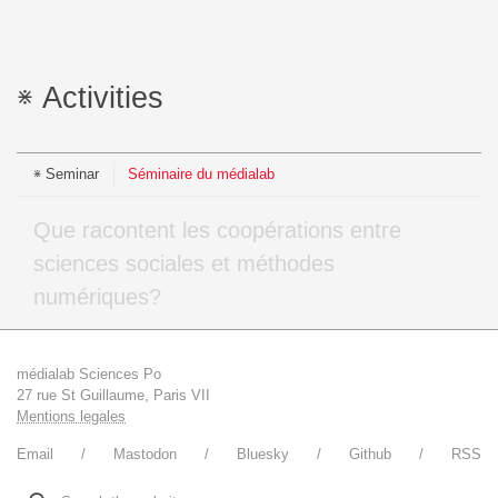
Activities
Seminar
Séminaire du médialab
Que racontent les coopérations entre
sciences sociales et méthodes
numériques?
médialab Sciences Po
27 rue St Guillaume, Paris VII
Mentions legales
Email
Mastodon
Bluesky
Github
RSS