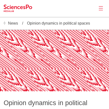
News
Opinion dynamics in political spaces
News
  ░▒▓█  ░▒▓█  ░▒▓█  ░▒▓█  ░▒▓█  ░▒▓█  ░▒▓█  ░▒▓█  ░▒▓█  ░▒▓█  ░▒▓█  ░▒▓█  ░▒▓█  ░▒▓█  ░▒▓█  ░▒▓█  ░▒▓█  ░▒▓█  ░▒▓█  ░▒▓█  ░▒▓█  ░▒▓█  ░▒▓█  ░▒▓█  ░▒▓█  ░▒▓█  ░▒▓█  ░▒▓█  ░▒▓█  ░▒▓█  ░▒▓█  ░▒▓█  ░▒▓█  ░▒▓█  ░▒▓█  ░▒▓█  ░▒▓█  
▓  ░▒▓█   ░▒▓█  ░▒▓█  ░▒▓█  ░▒▓█  ░▒▓█  ░▒▓█  ░▒▓█  ░▒▓  ░▒▓█   ░▒▓█  ░▒▓█  ░▒▓█  ░▒▓█  ░▒▓█  ░▒▓█  ░▒▓█  ░▒▓  ░▒▓█   ░▒▓█  ░▒▓█  ░▒▓█  ░▒▓█  ░▒▓█  ░▒▓█  ░▒▓█  ░▒▓  ░▒▓█   ░▒▓█  ░▒▓█  ░▒▓█  ░▒▓█  ░▒▓█  ░▒▓█  ░▒▓█  ░▒▓  ░▒▓█ 
░▒░░ ░▒▓█  ░▒▓█  ░▒▓█   ░▒▓█  ░▒▓█  ░▒▓█  ░▒▓█  ░▒▓█  ░▒░░ ░▒▓█  ░▒▓█  ░▒▓█   ░▒▓█  ░▒▓█  ░▒▓█  ░▒▓█  ░▒▓█  ░▒░░ ░▒▓█  ░▒▓█  ░▒▓█   ░▒▓█  ░▒▓█  ░▒▓█  ░▒▓█  ░▒▓█  ░▒░░ ░▒▓█  ░▒▓█  ░▒▓█   ░▒▓█  ░▒▓█  ░▒▓█  ░▒▓█  ░▒▓█  ░▒░░ ░▒▓
  ░▒▒░░▒▓▓█  ░▒▓█  ░▒▓█   ░▒▓█  ░▒▓█  ░▒▓█  ░▒▓█  ░▒▓█  ░▒▒░░▒▓▓█  ░▒▓█  ░▒▓█   ░▒▓█  ░▒▓█  ░▒▓█  ░▒▓█  ░▒▓█  ░▒▒░░▒▓▓█  ░▒▓█  ░▒▓█   ░▒▓█  ░▒▓█  ░▒▓█  ░▒▓█  ░▒▓█  ░▒▒░░▒▓▓█  ░▒▓█  ░▒▓█   ░▒▓█  ░▒▓█  ░▒▓█  ░▒▓█  ░▒▓█  ░▒▒░░▒
▓█  ▓▓▒▒▒▓██  ░▒▓█  ░▒▓█  ░ ░▒▓█  ░▒▓█  ░▒▓█  ░▒▓█  ░▒▓█  ▓▓▒▒▒▓██  ░▒▓█  ░▒▓█  ░ ░▒▓█  ░▒▓█  ░▒▓█  ░▒▓█  ░▒▓█  ▓▓▒▒▒▓██  ░▒▓█  ░▒▓█  ░ ░▒▓█  ░▒▓█  ░▒▓█  ░▒▓█  ░▒▓█  ▓▓▒▒▒▓██  ░▒▓█  ░▒▓█  ░ ░▒▓█  ░▒▓█  ░▒▓█  ░▒▓█  ░▒▓█  ▓▓▒▒
░▒▓█ ██▓▒▓▒▓█  ░▒▓██  ░▒▓█  ░ ░▒▓█  ░▒▓█  ░▒▓█  ░▒▓█  ░▒▓█ ██▓▒▓▒▓█  ░▒▓██  ░▒▓█  ░ ░▒▓█  ░▒▓█  ░▒▓█  ░▒▓█  ░▒▓█ ██▓▒▓▒▓█  ░▒▓██  ░▒▓█  ░ ░▒▓█  ░▒▓█  ░▒▓█  ░▒▓█  ░▒▓█ ██▓▒▓▒▓█  ░▒▓██  ░▒▓█  ░ ░▒▓█  ░▒▓█  ░▒▓█  ░▒▓█  ░▒▓█ ██▓
  ░▒▓█  █▓▓▓▓█  ░▒▓█   ░▒▓█  ░░ ░▒▓█  ░▒▓█  ░▒▓█  ░▒▓█  ░▒▓█  █▓▓▓▓█  ░▒▓█   ░▒▓█  ░░ ░▒▓█  ░▒▓█  ░▒▓█  ░▒▓█  ░▒▓█  █▓▓▓▓█  ░▒▓█   ░▒▓█  ░░ ░▒▓█  ░▒▓█  ░▒▓█  ░▒▓█  ░▒▓█  █▓▓▓▓█  ░▒▓█   ░▒▓█  ░░ ░▒▓█  ░▒▓█  ░▒▓█  ░▒▓█  ░▒▓█  
▓█  ░▒▓   ██▓██  ░▒▓██  ░░▒▓█  ░░ ░▒▓█  ░▒▓█  ░▒▓█  ░▒▓█  ░▒▓   ██▓██  ░▒▓██  ░░▒▓█  ░░ ░▒▓█  ░▒▓█  ░▒▓█  ░▒▓█  ░▒▓   ██▓██  ░▒▓██  ░░▒▓█  ░░ ░▒▓█  ░▒▓█  ░▒▓█  ░▒▓█  ░▒▓   ██▓██  ░▒▓██  ░░▒▓█  ░░ ░▒▓█  ░▒▓█  ░▒▓█  ░▒▓█  ░▒▓ 
░▒▓█  ░▒░░   ██   ░▒▓█ █  ░▒▓█  ░▒░ ░▒▓█  ░▒▓█  ░▒▓█  ░▒▓█  ░▒░░   ██   ░▒▓█ █  ░▒▓█  ░▒░ ░▒▓█  ░▒▓█  ░▒▓█  ░▒▓█  ░▒░░   ██   ░▒▓█ █  ░▒▓█  ░▒░ ░▒▓█  ░▒▓█  ░▒▓█  ░▒▓█  ░▒░░   ██   ░▒▓█ █  ░▒▓█  ░▒░ ░▒▓█  ░▒▓█  ░▒▓█  ░▒▓█  ░▒
  ░▒▓█  ░▒▒░       ░▒▒▓█   ░▒▓█  ░▒▒░ ░▒▓█  ░▒▓█  ░▒▓█  ░▒▓█  ░▒▒░       ░▒▒▓█   ░▒▓█  ░▒▒░ ░▒▓█  ░▒▓█  ░▒▓█  ░▒▓█  ░▒▒░       ░▒▒▓█   ░▒▓█  ░▒▒░ ░▒▓█  ░▒▓█  ░▒▓█  ░▒▓█  ░▒▒░       ░▒▒▓█   ░▒▓█  ░▒▒░ ░▒▓█  ░▒▓█  ░▒▓█  ░▒▓█  
▓█  ░▒▓█  ▓▓▒░░    ░░▒▓▓█   ░▒▓█   ░▒▒░ ░▒▓█  ░▒▓█  ░▒▓█  ░▒▓█  ▓▓▒░░    ░░▒▓▓█   ░▒▓█   ░▒▒░ ░▒▓█  ░▒▓█  ░▒▓█  ░▒▓█  ▓▓▒░░    ░░▒▓▓█   ░▒▓█   ░▒▒░ ░▒▓█  ░▒▓█  ░▒▓█  ░▒▓█  ▓▓▒░░    ░░▒▓▓█   ░▒▓█   ░▒▒░ ░▒▓█  ░▒▓█  ░▒▓█  ░▒▓█
Productions
░▒▓█  ░▒▓█ ██▓▒▒░░░ ░▒▒▓██   ░▒▒▓█  ░▒▓▒░ ░▒▓█  ░▒▓█  ░▒▓█  ░▒▓█ ██▓▒▒░░░ ░▒▒▓██   ░▒▒▓█  ░▒▓▒░ ░▒▓█  ░▒▓█  ░▒▓█  ░▒▓█ ██▓▒▒░░░ ░▒▒▓██   ░▒▒▓█  ░▒▓▒░ ░▒▓█  ░▒▓█  ░▒▓█  ░▒▓█ ██▓▒▒░░░ ░▒▒▓██   ░▒▒▓█  ░▒▓▒░ ░▒▓█  ░▒▓█  ░▒▓█  ░▒
  ░▒▓█  ░▒▓█  █▓▓▒▒▒░░▒▓▓█    ░▒▓▓█  ░▒▓▓▒░ ░▒▓█  ░▒▓█  ░▒▓█  ░▒▓█  █▓▓▒▒▒░░▒▓▓█    ░▒▓▓█  ░▒▓▓▒░ ░▒▓█  ░▒▓█  ░▒▓█  ░▒▓█  █▓▓▒▒▒░░▒▓▓█    ░▒▓▓█  ░▒▓▓▒░ ░▒▓█  ░▒▓█  ░▒▓█  ░▒▓█  █▓▓▒▒▒░░▒▓▓█    ░▒▓▓█  ░▒▓▓▒░ ░▒▓█  ░▒▓█  ░▒▓█  
▓█  ░▒▓█  ░▒▓   ██▓▓▓▒▒▒▓██    ░▒▓▓█  ░▒▓█▓▒░ ░▒▓█  ░▒▓█  ░▒▓█  ░▒▓   ██▓▓▓▒▒▒▓██    ░▒▓▓█  ░▒▓█▓▒░ ░▒▓█  ░▒▓█  ░▒▓█  ░▒▓   ██▓▓▓▒▒▒▓██    ░▒▓▓█  ░▒▓█▓▒░ ░▒▓█  ░▒▓█  ░▒▓█  ░▒▓   ██▓▓▓▒▒▒▓██    ░▒▓▓█  ░▒▓█▓▒░ ░▒▓█  ░▒▓█  ░▒▓█
░▒▓█  ░▒▓█  ░▒░░   ███▓▓▓▓▓█  ░░░▒▓██  ░▒▓▓█▓▒░ ░▒▓█  ░▒▓█  ░▒▓█  ░▒░░   ███▓▓▓▓▓█  ░░░▒▓██  ░▒▓▓█▓▒░ ░▒▓█  ░▒▓█  ░▒▓█  ░▒░░   ███▓▓▓▓▓█  ░░░▒▓██  ░▒▓▓█▓▒░ ░▒▓█  ░▒▓█  ░▒▓█  ░▒░░   ███▓▓▓▓▓█  ░░░▒▓██  ░▒▓▓█▓▒░ ░▒▓█  ░▒▓█  ░▒
  ░▒▓█  ░▒▓█  ░▒▒░     ██████   ░▒▒▓█   ░▒▒▓██▓▒░ ░▒▓█  ░▒▓█  ░▒▓█  ░▒▒░     ██████   ░▒▒▓█   ░▒▒▓██▓▒░ ░▒▓█  ░▒▓█  ░▒▓█  ░▒▒░     ██████   ░▒▒▓█   ░▒▒▓██▓▒░ ░▒▓█  ░▒▓█  ░▒▓█  ░▒▒░     ██████   ░▒▒▓█   ░▒▒▓██▓▒░ ░▒▓█  ░▒▓█  
▓█  ░▒▓█  ░▒▓█  ▓▓▒░░            ░▒▓▓█   ░▒▓▓█ █▓▒░ ░▒▓█  ░▒▓█  ░▒▓█  ▓▓▒░░            ░▒▓▓█   ░▒▓▓█ █▓▒░ ░▒▓█  ░▒▓█  ░▒▓█  ▓▓▒░░            ░▒▓▓█   ░▒▓▓█ █▓▒░ ░▒▓█  ░▒▓█  ░▒▓█  ▓▓▒░░            ░▒▓▓█   ░▒▓▓█ █▓▒░ ░▒▓█  ░▒▓█
░▒▓█  ░▒▓█  ░▒▓█ ██▓▒▒░░░         ░▒▓██  ░░▒▓██  █▓▒░ ░▒▓█  ░▒▓█  ░▒▓█ ██▓▒▒░░░         ░▒▓██  ░░▒▓██  █▓▒░ ░▒▓█  ░▒▓█  ░▒▓█ ██▓▒▒░░░         ░▒▓██  ░░▒▓██  █▓▒░ ░▒▓█  ░▒▓█  ░▒▓█ ██▓▒▒░░░         ░▒▓██  ░░▒▓██  █▓▒░ ░▒▓█  ░▒
░ ░▒▓█  ░▒▓█  ░▒▓█ ██▓▓▒▒▒░░░░░░░░░░▒▓█   ░▒▒▓█    █▓▒░ ░▒▓█  ░▒▓█  ░▒▓█ ██▓▓▒▒▒░░░░░░░░░░▒▓█   ░▒▒▓█    █▓▒░ ░▒▓█  ░▒▓█  ░▒▓█ ██▓▓▒▒▒░░░░░░░░░░▒▓█   ░▒▒▓█    █▓▒░ ░▒▓█  ░▒▓█  ░▒▓█ ██▓▓▒▒▒░░░░░░░░░░▒▓█   ░▒▒▓█    █▓▒░ ░▒▓█  
▓▒░ ░▒▓█  ░▒▓█  ░▒▓  ███▓▓▓▒▒▒▒▒▒▒▒▒▒▒▓██  ░▒▓▓█     █▓▒░ ░▒▓█  ░▒▓█  ░▒▓  ███▓▓▓▒▒▒▒▒▒▒▒▒▒▒▓██  ░▒▓▓█     █▓▒░ ░▒▓█  ░▒▓█  ░▒▓  ███▓▓▓▒▒▒▒▒▒▒▒▒▒▒▓██  ░▒▓▓█     █▓▒░ ░▒▓█  ░▒▓█  ░▒▓  ███▓▓▓▒▒▒▒▒▒▒▒▒▒▒▓██  ░▒▓▓█     █▓▒░ ░▒▓█
 █▓▒░ ░▒▓█  ░▒▓█  ░▒░  █ ███▓▓▓▓▓▓▒▓▓▓▒▓█    ░▒▓█  ░░  █▓▒░ ░▒▓█  ░▒▓█  ░▒░  █ ███▓▓▓▓▓▓▒▓▓▓▒▓█    ░▒▓█  ░░  █▓▒░ ░▒▓█  ░▒▓█  ░▒░  █ ███▓▓▓▓▓▓▒▓▓▓▒▓█    ░▒▓█  ░░  █▓▒░ ░▒▓█  ░▒▓█  ░▒░  █ ███▓▓▓▓▓▓▒▓▓▓▒▓█    ░▒▓█  ░░  █▓▒░ ░▒
░  █▓▒░ ░▒▓█  ░▒▓█  ░▒░  █  ████▓██▓▓██▓▒▓█  ░░▒▓█  ░▒░  █▓▒░ ░▒▓█  ░▒▓█  ░▒░  █  ████▓██▓▓██▓▒▓█  ░░▒▓█  ░▒░  █▓▒░ ░▒▓█  ░▒▓█  ░▒░  █  ████▓██▓▓██▓▒▓█  ░░▒▓█  ░▒░  █▓▒░ ░▒▓█  ░▒▓█  ░▒░  █  ████▓██▓▓██▓▒▓█  ░░▒▓█  ░▒░  █▓▒░ 
░▒░  █▓▒░ ░▒▓█  ░▒▓█  ▓▒░  █     ██ ███ █▓▓█   ░░▒▓█  ░▒░  █▓▒░ ░▒▓█  ░▒▓█  ▓▒░  █     ██ ███ █▓▓█   ░░▒▓█  ░▒░  █▓▒░ ░▒▓█  ░▒▓█  ▓▒░  █     ██ ███ █▓▓█   ░░▒▓█  ░▒░  █▓▒░ ░▒▓█  ░▒▓█  ▓▒░  █     ██ ███ █▓▓█   ░░▒▓█  ░▒░  █▓▒
 ░▒▒░  █▓▒░ ░▒▓█  ░▒▓█ █▓▒░  █            ████  ░▒▒▓█  ░▒▒░  █▓▒░ ░▒▓█  ░▒▓█ █▓▒░  █            ████  ░▒▒▓█  ░▒▒░  █▓▒░ ░▒▓█  ░▒▓█ █▓▒░  █            ████  ░▒▒▓█  ░▒▒░  █▓▒░ ░▒▓█  ░▒▓█ █▓▒░  █            ████  ░▒▒▓█  ░▒▒░  █
  ░▒▓▒░  █▓▒░ ░▒▓█  ░▒▓█ █▓▒░  █  ░              ░▒▓▓█  ░▒▓▒░  █▓▒░ ░▒▓█  ░▒▓█ █▓▒░  █  ░              ░▒▓▓█  ░▒▓▒░  █▓▒░ ░▒▓█  ░▒▓█ █▓▒░  █  ░              ░▒▓▓█  ░▒▓▒░  █▓▒░ ░▒▓█  ░▒▓█ █▓▒░  █  ░              ░▒▓▓█  ░▒▓▒░ 
██  ░▒▓▒░  █▓▒░ ░▒▓█  ░▒▓  █▓▒░  █  ░░░░░░ ░      ░▒▓███  ░▒▓▒░  █▓▒░ ░▒▓█  ░▒▓  █▓▒░  █  ░░░░░░ ░      ░▒▓███  ░▒▓▒░  █▓▒░ ░▒▓█  ░▒▓  █▓▒░  █  ░░░░░░ ░      ░▒▓███  ░▒▓▒░  █▓▒░ ░▒▓█  ░▒▓  █▓▒░  █  ░░░░░░ ░      ░▒▓███  ░▒▓▒
█    ░▒▓▓▒░  █▓▒░ ░▒▓█  ░▒░  █▓▒░  █  ░▒▒▒▒░░░  ░░░░▒▓█    ░▒▓▓▒░  █▓▒░ ░▒▓█  ░▒░  █▓▒░  █  ░▒▒▒▒░░░  ░░░░▒▓█    ░▒▓▓▒░  █▓▒░ ░▒▓█  ░▒░  █▓▒░  █  ░▒▒▒▒░░░  ░░░░▒▓█    ░▒▓▓▒░  █▓▒░ ░▒▓█  ░▒░  █▓▒░  █  ░▒▒▒▒░░░  ░░░░▒▓█    ░▒▓
▓█    ░▒▓█▓▒░  █▓▒░ ░▒▓█  ░▒░  █▓▒░  █  ░▒▓▓▒▒▒░░░▒▒▒▒▓█    ░▒▓█▓▒░  █▓▒░ ░▒▓█  ░▒░  █▓▒░  █  ░▒▓▓▒▒▒░░░▒▒▒▒▓█    ░▒▓█▓▒░  █▓▒░ ░▒▓█  ░▒░  █▓▒░  █  ░▒▓▓▒▒▒░░░▒▒▒▒▓█    ░▒▓█▓▒░  █▓▒░ ░▒▓█  ░▒░  █▓▒░  █  ░▒▓▓▒▒▒░░░▒▒▒▒▓█    ░▒
▓▓█  ░░░▒▓██▓▒░  █▓▒░ ░▒▓█  ▓▒░  █▓▒░  █  ░▒▓▓▓▒▒▒▒▒▓▓▓▓█  ░░░▒▓██▓▒░  █▓▒░ ░▒▓█  ▓▒░  █▓▒░  █  ░▒▓▓▓▒▒▒▒▒▓▓▓▓█  ░░░▒▓██▓▒░  █▓▒░ ░▒▓█  ▓▒░  █▓▒░  █  ░▒▓▓▓▒▒▒▒▒▓▓▓▓█  ░░░▒▓██▓▒░  █▓▒░ ░▒▓█  ▓▒░  █▓▒░  █  ░▒▓▓▓▒▒▒▒▒▓▓▓▓█  ░░░
███▓█  ░░▒▓█ █▓▒░  █▓▒░ ░▒▓█ █▓▒░  █▓▒░  █  ░▒▓█▓▓▓▓▓▓███▓█  ░░▒▓█ █▓▒░  █▓▒░ ░▒▓█ █▓▒░  █▓▒░  █  ░▒▓█▓▓▓▓▓▓███▓█  ░░▒▓█ █▓▒░  █▓▒░ ░▒▓█ █▓▒░  █▓▒░  █  ░▒▓█▓▓▓▓▓▓███▓█  ░░▒▓█ █▓▒░  █▓▒░ ░▒▓█ █▓▒░  █▓▒░  █  ░▒▓█▓▓▓▓▓▓███▓█  ░
██  ██  ░▒▒▓█  █▓▒░  █▓▒░ ░▒▓█ █▓▒░  █▓▒░  █  ░▒▓███████  ██  ░▒▒▓█  █▓▒░  █▓▒░ ░▒▓█ █▓▒░  █▓▒░  █  ░▒▓███████  ██  ░▒▒▓█  █▓▒░  █▓▒░ ░▒▓█ █▓▒░  █▓▒░  █  ░▒▓███████  ██  ░▒▒▓█  █▓▒░  █▓▒░ ░▒▓█ █▓▒░  █▓▒░  █  ░▒▓███████  ██  
 █ █     ░▒▓▓█   █▓▒░  █▓▒░ ░▒▓  █▓▒░  █▓▒░  █  ░▒▓█   █ █     ░▒▓▓█   █▓▒░  █▓▒░ ░▒▓  █▓▒░  █▓▒░  █  ░▒▓█   █ █     ░▒▓▓█   █▓▒░  █▓▒░ ░▒▓  █▓▒░  █▓▒░  █  ░▒▓█   █ █     ░▒▓▓█   █▓▒░  █▓▒░ ░▒▓  █▓▒░  █▓▒░  █  ░▒▓█   █ █    
Activities
     █    ░▒▒▓█    █▓▒░  █▓▒░ ░▒░  █▓▒░  █▓▒░  █  ░▒▓█     █    ░▒▒▓█    █▓▒░  █▓▒░ ░▒░  █▓▒░  █▓▒░  █  ░▒▓█     █    ░▒▒▓█    █▓▒░  █▓▒░ ░▒░  █▓▒░  █▓▒░  █  ░▒▓█     █    ░▒▒▓█    █▓▒░  █▓▒░ ░▒░  █▓▒░  █▓▒░  █  ░▒▓█     █  
▓█       ░ ░▒▓▓▓█    █▓▒░  █▓▒░ ░▒░  █▓▒░  █▓▒░  █  ░▒▓█       ░ ░▒▓▓▓█    █▓▒░  █▓▒░ ░▒░  █▓▒░  █▓▒░  █  ░▒▓█       ░ ░▒▓▓▓█    █▓▒░  █▓▒░ ░▒░  █▓▒░  █▓▒░  █  ░▒▓█       ░ ░▒▓▓▓█    █▓▒░  █▓▒░ ░▒░  █▓▒░  █▓▒░  █  ░▒▓█      
░▒▓█  ░    ░░▒▓███  ░  █▓▒░  █▓▒░ ▓▒░  █▓▒░  █▓▒░  █  ░▒▓█  ░    ░░▒▓███  ░  █▓▒░  █▓▒░ ▓▒░  █▓▒░  █▓▒░  █  ░▒▓█  ░    ░░▒▓███  ░  █▓▒░  █▓▒░ ▓▒░  █▓▒░  █▓▒░  █  ░▒▓█  ░    ░░▒▓███  ░  █▓▒░  █▓▒░ ▓▒░  █▓▒░  █▓▒░  █  ░▒▓█  ░ 
  ░▒▓█  ░░░░░▒▒▓█     ░  █▓▒░  █▓▒░█▓▒░  █▓▒░  █▓▒░  █  ░▒▓█  ░░░░░▒▒▓█     ░  █▓▒░  █▓▒░█▓▒░  █▓▒░  █▓▒░  █  ░▒▓█  ░░░░░▒▒▓█     ░  █▓▒░  █▓▒░█▓▒░  █▓▒░  █▓▒░  █  ░▒▓█  ░░░░░▒▒▓█     ░  █▓▒░  █▓▒░█▓▒░  █▓▒░  █▓▒░  █  ░▒▓█  
 █  ░▒▓█  ░▒▒▒▒▓▓█      ░  █▓▒░  █▓▒ █▓▒░  █▓▒░  █▓▒░  █  ░▒▓█  ░▒▒▒▒▓▓█      ░  █▓▒░  █▓▒ █▓▒░  █▓▒░  █▓▒░  █  ░▒▓█  ░▒▒▒▒▓▓█      ░  █▓▒░  █▓▒ █▓▒░  █▓▒░  █▓▒░  █  ░▒▓█  ░▒▒▒▒▓▓█      ░  █▓▒░  █▓▒ █▓▒░  █▓▒░  █▓▒░  █  ░▒▓█
░  █  ░▒▓█  ░▒▓▓▓██  ░░  ░░  █▓▒░  █▓  █▓▒░  █▓▒░  █▓▒░  █  ░▒▓█  ░▒▓▓▓██  ░░  ░░  █▓▒░  █▓  █▓▒░  █▓▒░  █▓▒░  █  ░▒▓█  ░▒▓▓▓██  ░░  ░░  █▓▒░  █▓  █▓▒░  █▓▒░  █▓▒░  █  ░▒▓█  ░▒▓▓▓██  ░░  ░░  █▓▒░  █▓  █▓▒░  █▓▒░  █▓▒░  █  ░▒
▓▒░  █  ░▒▓█  ░▒▓██    ░░░░▒░  █▓▒░  █░  █▓▒░  █▓▒░  █▓▒░  █  ░▒▓█  ░▒▓██    ░░░░▒░  █▓▒░  █░  █▓▒░  █▓▒░  █▓▒░  █  ░▒▓█  ░▒▓██    ░░░░▒░  █▓▒░  █░  █▓▒░  █▓▒░  █▓▒░  █  ░▒▓█  ░▒▓██    ░░░░▒░  █▓▒░  █░  █▓▒░  █▓▒░  █▓▒░  █  
 █▓▒░  █  ░▒▓█  ░▒▓█   ░░▒▒░▒▒░  █▓▒░  ▒░  █▓▒░  █▓▒░  █▓▒░  █  ░▒▓█  ░▒▓█   ░░▒▒░▒▒░  █▓▒░  ▒░  █▓▒░  █▓▒░  █▓▒░  █  ░▒▓█  ░▒▓█   ░░▒▒░▒▒░  █▓▒░  ▒░  █▓▒░  █▓▒░  █▓▒░  █  ░▒▓█  ░▒▓█   ░░▒▒░▒▒░  █▓▒░  ▒░  █▓▒░  █▓▒░  █▓▒░  █
░  █▓▒░  █  ░▒▓█  ░▒▓█  ░▒▒▓▒▒▓▒░  █▓▒░ ▓▒░  █▓▒░  █▓▒░  █▓▒░  █  ░▒▓█  ░▒▓█  ░▒▒▓▒▒▓▒░  █▓▒░ ▓▒░  █▓▒░  █▓▒░  █▓▒░  █  ░▒▓█  ░▒▓█  ░▒▒▓▒▒▓▒░  █▓▒░ ▓▒░  █▓▒░  █▓▒░  █▓▒░  █  ░▒▓█  ░▒▓█  ░▒▒▓▒▒▓▒░  █▓▒░ ▓▒░  █▓▒░  █▓▒░  █▓▒░ 
▓▒░  █▓▒░  █  ░▒▓█  ░▒▓█  ░▒▒▓▓▓▓▒░  █▓▒░█▓▒░  █▓▒░  █▓▒░  █▓▒░  █  ░▒▓█  ░▒▓█  ░▒▒▓▓▓▓▒░  █▓▒░█▓▒░  █▓▒░  █▓▒░  █▓▒░  █  ░▒▓█  ░▒▓█  ░▒▒▓▓▓▓▒░  █▓▒░█▓▒░  █▓▒░  █▓▒░  █▓▒░  █  ░▒▓█  ░▒▓█  ░▒▒▓▓▓▓▒░  █▓▒░█▓▒░  █▓▒░  █▓▒░  █▓▒
 █▓▒░  █▓▒░  █  ░▒▓█  ░▒▓█  ░▒▓███▓▒░  █▓▒ █▓▒░  █▓▒░  █▓▒░  █▓▒░  █  ░▒▓█  ░▒▓█  ░▒▓███▓▒░  █▓▒ █▓▒░  █▓▒░  █▓▒░  █▓▒░  █  ░▒▓█  ░▒▓█  ░▒▓███▓▒░  █▓▒ █▓▒░  █▓▒░  █▓▒░  █▓▒░  █  ░▒▓█  ░▒▓█  ░▒▓███▓▒░  █▓▒ █▓▒░  █▓▒░  █▓▒░  █
░  █▓▒░  █▓▒░  █  ░▒▓█  ░▒▓█  ░▒▓█ █▓▒░  █▓  █▓▒░  █▓▒░  █▓▒░  █▓▒░  █  ░▒▓█  ░▒▓█  ░▒▓█ █▓▒░  █▓  █▓▒░  █▓▒░  █▓▒░  █▓▒░  █  ░▒▓█  ░▒▓█  ░▒▓█ █▓▒░  █▓  █▓▒░  █▓▒░  █▓▒░  █▓▒░  █  ░▒▓█  ░▒▓█  ░▒▓█ █▓▒░  █▓  █▓▒░  █▓▒░  █▓▒░ 
▓▒░  █▓▒░  █▓▒░  █  ░▒▓█  ░▒▓█  ░▒▓█ █▓▒░  █░  █▓▒░  █▓▒░  █▓▒░  █▓▒░  █  ░▒▓█  ░▒▓█  ░▒▓█ █▓▒░  █░  █▓▒░  █▓▒░  █▓▒░  █▓▒░  █  ░▒▓█  ░▒▓█  ░▒▓█ █▓▒░  █░  █▓▒░  █▓▒░  █▓▒░  █▓▒░  █  ░▒▓█  ░▒▓█  ░▒▓█ █▓▒░  █░  █▓▒░  █▓▒░  █▓▒
 █▓▒░  █▓▒░  █▓▒░  █  ░▒▓█  ░▒▓█  ░▒▓█ █▓▒░  ▒░  █▓▒░  █▓▒░  █▓▒░  █▓▒░  █  ░▒▓█  ░▒▓█  ░▒▓█ █▓▒░  ▒░  █▓▒░  █▓▒░  █▓▒░  █▓▒░  █  ░▒▓█  ░▒▓█  ░▒▓█ █▓▒░  ▒░  █▓▒░  █▓▒░  █▓▒░  █▓▒░  █  ░▒▓█  ░▒▓█  ░▒▓█ █▓▒░  ▒░  █▓▒░  █▓▒░  █
░  █▓▒░  █▓▒░  █▓▒░  █  ░▒▓█  ░▒▓█  ░▒▓█ █▓▒░ ▓▒░  █▓▒░  █▓▒░  █▓▒░  █▓▒░  █  ░▒▓█  ░▒▓█  ░▒▓█ █▓▒░ ▓▒░  █▓▒░  █▓▒░  █▓▒░  █▓▒░  █  ░▒▓█  ░▒▓█  ░▒▓█ █▓▒░ ▓▒░  █▓▒░  █▓▒░  █▓▒░  █▓▒░  █  ░▒▓█  ░▒▓█  ░▒▓█ █▓▒░ ▓▒░  █▓▒░  █▓▒░ 
▓▒░  █▓▒░  █▓▒░  █▓▒░  █  ░▒▓█  ░▒▓█  ░▒▓█ █▓▒░█▓▒░  █▓▒░  █▓▒░  █▓▒░  █▓▒░  █  ░▒▓█  ░▒▓█  ░▒▓█ █▓▒░█▓▒░  █▓▒░  █▓▒░  █▓▒░  █▓▒░  █  ░▒▓█  ░▒▓█  ░▒▓█ █▓▒░█▓▒░  █▓▒░  █▓▒░  █▓▒░  █▓▒░  █  ░▒▓█  ░▒▓█  ░▒▓█ █▓▒░█▓▒░  █▓▒░  █▓▒
 █▓▒░  █▓▒░  █▓▒░  █▓▒░  █  ░▒▓█  ░▒▓█  ░▒▓█ █▓▒ █▓▒░  █▓▒░  █▓▒░  █▓▒░  █▓▒░  █  ░▒▓█  ░▒▓█  ░▒▓█ █▓▒ █▓▒░  █▓▒░  █▓▒░  █▓▒░  █▓▒░  █  ░▒▓█  ░▒▓█  ░▒▓█ █▓▒ █▓▒░  █▓▒░  █▓▒░  █▓▒░  █▓▒░  █  ░▒▓█  ░▒▓█  ░▒▓█ █▓▒ █▓▒░  █▓▒░  █
░  █▓▒░  █▓▒░  █▓▒░  █▓▒░  █  ░▒▓█  ░▒▓█  ░▒▓█ █▓  █▓▒░  █▓▒░  █▓▒░  █▓▒░  █▓▒░  █  ░▒▓█  ░▒▓█  ░▒▓█ █▓  █▓▒░  █▓▒░  █▓▒░  █▓▒░  █▓▒░  █  ░▒▓█  ░▒▓█  ░▒▓█ █▓  █▓▒░  █▓▒░  █▓▒░  █▓▒░  █▓▒░  █  ░▒▓█  ░▒▓█  ░▒▓█ █▓  █▓▒░  █▓▒░ 
▓▒░  █▓▒░  █▓▒░  █▓▒░  █▓▒░  █  ░▒▓█  ░▒▓█  ░▒▓█ █░  █▓▒░  █▓▒░  █▓▒░  █▓▒░  █▓▒░  █  ░▒▓█  ░▒▓█  ░▒▓█ █░  █▓▒░  █▓▒░  █▓▒░  █▓▒░  █▓▒░  █  ░▒▓█  ░▒▓█  ░▒▓█ █░  █▓▒░  █▓▒░  █▓▒░  █▓▒░  █▓▒░  █  ░▒▓█  ░▒▓█  ░▒▓█ █░  █▓▒░  █▓▒
 █▓▒░  █▓▒░  █▓▒░  █▓▒░  █▓▒░  █  ░▒▓█  ░▒▓█  ░▒▓█ ▒░  █▓▒░  █▓▒░  █▓▒░  █▓▒░  █▓▒░  █  ░▒▓█  ░▒▓█  ░▒▓█ ▒░  █▓▒░  █▓▒░  █▓▒░  █▓▒░  █▓▒░  █  ░▒▓█  ░▒▓█  ░▒▓█ ▒░  █▓▒░  █▓▒░  █▓▒░  █▓▒░  █▓▒░  █  ░▒▓█  ░▒▓█  ░▒▓█ ▒░  █▓▒░  █
Tools
░  █▓▒░  █▓▒░  █▓▒░  █▓▒░  █▓▒░  █  ░▒▓█  ░▒▓█  ░▒▓█▓▒░  █▓▒░  █▓▒░  █▓▒░  █▓▒░  █▓▒░  █  ░▒▓█  ░▒▓█  ░▒▓█▓▒░  █▓▒░  █▓▒░  █▓▒░  █▓▒░  █▓▒░  █  ░▒▓█  ░▒▓█  ░▒▓█▓▒░  █▓▒░  █▓▒░  █▓▒░  █▓▒░  █▓▒░  █  ░▒▓█  ░▒▓█  ░▒▓█▓▒░  █▓▒░ 
▓▒░  █▓▒░  █▓▒░  █▓▒░  █▓▒░  █▓▒░  █  ░▒▓█  ░▒▓█  ░▒▓█▓▒░  █▓▒░  █▓▒░  █▓▒░  █▓▒░  █▓▒░  █  ░▒▓█  ░▒▓█  ░▒▓█▓▒░  █▓▒░  █▓▒░  █▓▒░  █▓▒░  █▓▒░  █  ░▒▓█  ░▒▓█  ░▒▓█▓▒░  █▓▒░  █▓▒░  █▓▒░  █▓▒░  █▓▒░  █  ░▒▓█  ░▒▓█  ░▒▓█▓▒░  █▓▒
  ░▒▓█  ░▒▓█  ░▒▓█  ░▒▓█  ░▒▓█  ░▒▓█  ░▒▓█  ░▒▓█  ░▒▓█  ░▒▓█  ░▒▓█  ░▒▓█  ░▒▓█  ░▒▓█  ░▒▓█  ░▒▓█  ░▒▓█  ░▒▓█  ░▒▓█  ░▒▓█  ░▒▓█  ░▒▓█  ░▒▓█  ░▒▓█  ░▒▓█  ░▒▓█  ░▒▓█  ░▒▓█  ░▒▓█  ░▒▓█  ░▒▓█  ░▒▓█  ░▒▓█  ░▒▓█  ░▒▓█  ░▒▓█  ░▒▓█  
▓  ░▒▓█   ░▒▓█  ░▒▓█  ░▒▓█  ░▒▓█  ░▒▓█  ░▒▓█  ░▒▓█  ░▒▓  ░▒▓█   ░▒▓█  ░▒▓█  ░▒▓█  ░▒▓█  ░▒▓█  ░▒▓█  ░▒▓█  ░▒▓  ░▒▓█   ░▒▓█  ░▒▓█  ░▒▓█  ░▒▓█  ░▒▓█  ░▒▓█  ░▒▓█  ░▒▓  ░▒▓█   ░▒▓█  ░▒▓█  ░▒▓█  ░▒▓█  ░▒▓█  ░▒▓█  ░▒▓█  ░▒▓  ░▒▓█ 
░▒░░ ░▒▓█  ░▒▓█  ░▒▓█   ░▒▓█  ░▒▓█  ░▒▓█  ░▒▓█  ░▒▓█  ░▒░░ ░▒▓█  ░▒▓█  ░▒▓█   ░▒▓█  ░▒▓█  ░▒▓█  ░▒▓█  ░▒▓█  ░▒░░ ░▒▓█  ░▒▓█  ░▒▓█   ░▒▓█  ░▒▓█  ░▒▓█  ░▒▓█  ░▒▓█  ░▒░░ ░▒▓█  ░▒▓█  ░▒▓█   ░▒▓█  ░▒▓█  ░▒▓█  ░▒▓█  ░▒▓█  ░▒░░ ░▒▓
  ░▒▒░░▒▓▓█  ░▒▓█  ░▒▓█   ░▒▓█  ░▒▓█  ░▒▓█  ░▒▓█  ░▒▓█  ░▒▒░░▒▓▓█  ░▒▓█  ░▒▓█   ░▒▓█  ░▒▓█  ░▒▓█  ░▒▓█  ░▒▓█  ░▒▒░░▒▓▓█  ░▒▓█  ░▒▓█   ░▒▓█  ░▒▓█  ░▒▓█  ░▒▓█  ░▒▓█  ░▒▒░░▒▓▓█  ░▒▓█  ░▒▓█   ░▒▓█  ░▒▓█  ░▒▓█  ░▒▓█  ░▒▓█  ░▒▒░░▒
▓█  ▓▓▒▒▒▓██  ░▒▓█  ░▒▓█  ░ ░▒▓█  ░▒▓█  ░▒▓█  ░▒▓█  ░▒▓█  ▓▓▒▒▒▓██  ░▒▓█  ░▒▓█  ░ ░▒▓█  ░▒▓█  ░▒▓█  ░▒▓█  ░▒▓█  ▓▓▒▒▒▓██  ░▒▓█  ░▒▓█  ░ ░▒▓█  ░▒▓█  ░▒▓█  ░▒▓█  ░▒▓█  ▓▓▒▒▒▓██  ░▒▓█  ░▒▓█  ░ ░▒▓█  ░▒▓█  ░▒▓█  ░▒▓█  ░▒▓█  ▓▓▒▒
░▒▓█ ██▓▒▓▒▓█  ░▒▓██  ░▒▓█  ░ ░▒▓█  ░▒▓█  ░▒▓█  ░▒▓█  ░▒▓█ ██▓▒▓▒▓█  ░▒▓██  ░▒▓█  ░ ░▒▓█  ░▒▓█  ░▒▓█  ░▒▓█  ░▒▓█ ██▓▒▓▒▓█  ░▒▓██  ░▒▓█  ░ ░▒▓█  ░▒▓█  ░▒▓█  ░▒▓█  ░▒▓█ ██▓▒▓▒▓█  ░▒▓██  ░▒▓█  ░ ░▒▓█  ░▒▓█  ░▒▓█  ░▒▓█  ░▒▓█ ██▓
  ░▒▓█  █▓▓▓▓█  ░▒▓█   ░▒▓█  ░░ ░▒▓█  ░▒▓█  ░▒▓█  ░▒▓█  ░▒▓█  █▓▓▓▓█  ░▒▓█   ░▒▓█  ░░ ░▒▓█  ░▒▓█  ░▒▓█  ░▒▓█  ░▒▓█  █▓▓▓▓█  ░▒▓█   ░▒▓█  ░░ ░▒▓█  ░▒▓█  ░▒▓█  ░▒▓█  ░▒▓█  █▓▓▓▓█  ░▒▓█   ░▒▓█  ░░ ░▒▓█  ░▒▓█  ░▒▓█  ░▒▓█  ░▒▓█  
▓█  ░▒▓   ██▓██  ░▒▓██  ░░▒▓█  ░░ ░▒▓█  ░▒▓█  ░▒▓█  ░▒▓█  ░▒▓   ██▓██  ░▒▓██  ░░▒▓█  ░░ ░▒▓█  ░▒▓█  ░▒▓█  ░▒▓█  ░▒▓   ██▓██  ░▒▓██  ░░▒▓█  ░░ ░▒▓█  ░▒▓█  ░▒▓█  ░▒▓█  ░▒▓   ██▓██  ░▒▓██  ░░▒▓█  ░░ ░▒▓█  ░▒▓█  ░▒▓█  ░▒▓█  ░▒▓ 
░▒▓█  ░▒░░   ██   ░▒▓█ █  ░▒▓█  ░▒░ ░▒▓█  ░▒▓█  ░▒▓█  ░▒▓█  ░▒░░   ██   ░▒▓█ █  ░▒▓█  ░▒░ ░▒▓█  ░▒▓█  ░▒▓█  ░▒▓█  ░▒░░   ██   ░▒▓█ █  ░▒▓█  ░▒░ ░▒▓█  ░▒▓█  ░▒▓█  ░▒▓█  ░▒░░   ██   ░▒▓█ █  ░▒▓█  ░▒░ ░▒▓█  ░▒▓█  ░▒▓█  ░▒▓█  ░▒
  ░▒▓█  ░▒▒░       ░▒▒▓█   ░▒▓█  ░▒▒░ ░▒▓█  ░▒▓█  ░▒▓█  ░▒▓█  ░▒▒░       ░▒▒▓█   ░▒▓█  ░▒▒░ ░▒▓█  ░▒▓█  ░▒▓█  ░▒▓█  ░▒▒░       ░▒▒▓█   ░▒▓█  ░▒▒░ ░▒▓█  ░▒▓█  ░▒▓█  ░▒▓█  ░▒▒░       ░▒▒▓█   ░▒▓█  ░▒▒░ ░▒▓█  ░▒▓█  ░▒▓█  ░▒▓█  
▓█  ░▒▓█  ▓▓▒░░    ░░▒▓▓█   ░▒▓█   ░▒▒░ ░▒▓█  ░▒▓█  ░▒▓█  ░▒▓█  ▓▓▒░░    ░░▒▓▓█   ░▒▓█   ░▒▒░ ░▒▓█  ░▒▓█  ░▒▓█  ░▒▓█  ▓▓▒░░    ░░▒▓▓█   ░▒▓█   ░▒▒░ ░▒▓█  ░▒▓█  ░▒▓█  ░▒▓█  ▓▓▒░░    ░░▒▓▓█   ░▒▓█   ░▒▒░ ░▒▓█  ░▒▓█  ░▒▓█  ░▒▓█
░▒▓█  ░▒▓█ ██▓▒▒░░░ ░▒▒▓██   ░▒▒▓█  ░▒▓▒░ ░▒▓█  ░▒▓█  ░▒▓█  ░▒▓█ ██▓▒▒░░░ ░▒▒▓██   ░▒▒▓█  ░▒▓▒░ ░▒▓█  ░▒▓█  ░▒▓█  ░▒▓█ ██▓▒▒░░░ ░▒▒▓██   ░▒▒▓█  ░▒▓▒░ ░▒▓█  ░▒▓█  ░▒▓█  ░▒▓█ ██▓▒▒░░░ ░▒▒▓██   ░▒▒▓█  ░▒▓▒░ ░▒▓█  ░▒▓█  ░▒▓█  ░▒
  ░▒▓█  ░▒▓█  █▓▓▒▒▒░░▒▓▓█    ░▒▓▓█  ░▒▓▓▒░ ░▒▓█  ░▒▓█  ░▒▓█  ░▒▓█  █▓▓▒▒▒░░▒▓▓█    ░▒▓▓█  ░▒▓▓▒░ ░▒▓█  ░▒▓█  ░▒▓█  ░▒▓█  █▓▓▒▒▒░░▒▓▓█    ░▒▓▓█  ░▒▓▓▒░ ░▒▓█  ░▒▓█  ░▒▓█  ░▒▓█  █▓▓▒▒▒░░▒▓▓█    ░▒▓▓█  ░▒▓▓▒░ ░▒▓█  ░▒▓█  ░▒▓█  
▓█  ░▒▓█  ░▒▓   ██▓▓▓▒▒▒▓██    ░▒▓▓█  ░▒▓█▓▒░ ░▒▓█  ░▒▓█  ░▒▓█  ░▒▓   ██▓▓▓▒▒▒▓██    ░▒▓▓█  ░▒▓█▓▒░ ░▒▓█  ░▒▓█  ░▒▓█  ░▒▓   ██▓▓▓▒▒▒▓██    ░▒▓▓█  ░▒▓█▓▒░ ░▒▓█  ░▒▓█  ░▒▓█  ░▒▓   ██▓▓▓▒▒▒▓██    ░▒▓▓█  ░▒▓█▓▒░ ░▒▓█  ░▒▓█  ░▒▓█
░▒▓█  ░▒▓█  ░▒░░   ███▓▓▓▓▓█  ░░░▒▓██  ░▒▓▓█▓▒░ ░▒▓█  ░▒▓█  ░▒▓█  ░▒░░   ███▓▓▓▓▓█  ░░░▒▓██  ░▒▓▓█▓▒░ ░▒▓█  ░▒▓█  ░▒▓█  ░▒░░   ███▓▓▓▓▓█  ░░░▒▓██  ░▒▓▓█▓▒░ ░▒▓█  ░▒▓█  ░▒▓█  ░▒░░   ███▓▓▓▓▓█  ░░░▒▓██  ░▒▓▓█▓▒░ ░▒▓█  ░▒▓█  ░▒
  ░▒▓█  ░▒▓█  ░▒▒░     ██████   ░▒▒▓█   ░▒▒▓██▓▒░ ░▒▓█  ░▒▓█  ░▒▓█  ░▒▒░     ██████   ░▒▒▓█   ░▒▒▓██▓▒░ ░▒▓█  ░▒▓█  ░▒▓█  ░▒▒░     ██████   ░▒▒▓█   ░▒▒▓██▓▒░ ░▒▓█  ░▒▓█  ░▒▓█  ░▒▒░     ██████   ░▒▒▓█   ░▒▒▓██▓▒░ ░▒▓█  ░▒▓█  
▓█  ░▒▓█  ░▒▓█  ▓▓▒░░            ░▒▓▓█   ░▒▓▓█ █▓▒░ ░▒▓█  ░▒▓█  ░▒▓█  ▓▓▒░░            ░▒▓▓█   ░▒▓▓█ █▓▒░ ░▒▓█  ░▒▓█  ░▒▓█  ▓▓▒░░            ░▒▓▓█   ░▒▓▓█ █▓▒░ ░▒▓█  ░▒▓█  ░▒▓█  ▓▓▒░░            ░▒▓▓█   ░▒▓▓█ █▓▒░ ░▒▓█  ░▒▓█
░▒▓█  ░▒▓█  ░▒▓█ ██▓▒▒░░░         ░▒▓██  ░░▒▓██  █▓▒░ ░▒▓█  ░▒▓█  ░▒▓█ ██▓▒▒░░░         ░▒▓██  ░░▒▓██  █▓▒░ ░▒▓█  ░▒▓█  ░▒▓█ ██▓▒▒░░░         ░▒▓██  ░░▒▓██  █▓▒░ ░▒▓█  ░▒▓█  ░▒▓█ ██▓▒▒░░░         ░▒▓██  ░░▒▓██  █▓▒░ ░▒▓█  ░▒
Seminar
░ ░▒▓█  ░▒▓█  ░▒▓█ ██▓▓▒▒▒░░░░░░░░░░▒▓█   ░▒▒▓█    █▓▒░ ░▒▓█  ░▒▓█  ░▒▓█ ██▓▓▒▒▒░░░░░░░░░░▒▓█   ░▒▒▓█    █▓▒░ ░▒▓█  ░▒▓█  ░▒▓█ ██▓▓▒▒▒░░░░░░░░░░▒▓█   ░▒▒▓█    █▓▒░ ░▒▓█  ░▒▓█  ░▒▓█ ██▓▓▒▒▒░░░░░░░░░░▒▓█   ░▒▒▓█    █▓▒░ ░▒▓█  
▓▒░ ░▒▓█  ░▒▓█  ░▒▓  ███▓▓▓▒▒▒▒▒▒▒▒▒▒▒▓██  ░▒▓▓█     █▓▒░ ░▒▓█  ░▒▓█  ░▒▓  ███▓▓▓▒▒▒▒▒▒▒▒▒▒▒▓██  ░▒▓▓█     █▓▒░ ░▒▓█  ░▒▓█  ░▒▓  ███▓▓▓▒▒▒▒▒▒▒▒▒▒▒▓██  ░▒▓▓█     █▓▒░ ░▒▓█  ░▒▓█  ░▒▓  ███▓▓▓▒▒▒▒▒▒▒▒▒▒▒▓██  ░▒▓▓█     █▓▒░ ░▒▓█
 █▓▒░ ░▒▓█  ░▒▓█  ░▒░  █ ███▓▓▓▓▓▓▒▓▓▓▒▓█    ░▒▓█  ░░  █▓▒░ ░▒▓█  ░▒▓█  ░▒░  █ ███▓▓▓▓▓▓▒▓▓▓▒▓█    ░▒▓█  ░░  █▓▒░ ░▒▓█  ░▒▓█  ░▒░  █ ███▓▓▓▓▓▓▒▓▓▓▒▓█    ░▒▓█  ░░  █▓▒░ ░▒▓█  ░▒▓█  ░▒░  █ ███▓▓▓▓▓▓▒▓▓▓▒▓█    ░▒▓█  ░░  █▓▒░ ░▒
░  █▓▒░ ░▒▓█  ░▒▓█  ░▒░  █  ████▓██▓▓██▓▒▓█  ░░▒▓█  ░▒░  █▓▒░ ░▒▓█  ░▒▓█  ░▒░  █  ████▓██▓▓██▓▒▓█  ░░▒▓█  ░▒░  █▓▒░ ░▒▓█  ░▒▓█  ░▒░  █  ████▓██▓▓██▓▒▓█  ░░▒▓█  ░▒░  █▓▒░ ░▒▓█  ░▒▓█  ░▒░  █  ████▓██▓▓██▓▒▓█  ░░▒▓█  ░▒░  █▓▒░ 
░▒░  █▓▒░ ░▒▓█  ░▒▓█  ▓▒░  █     ██ ███ █▓▓█   ░░▒▓█  ░▒░  █▓▒░ ░▒▓█  ░▒▓█  ▓▒░  █     ██ ███ █▓▓█   ░░▒▓█  ░▒░  █▓▒░ ░▒▓█  ░▒▓█  ▓▒░  █     ██ ███ █▓▓█   ░░▒▓█  ░▒░  █▓▒░ ░▒▓█  ░▒▓█  ▓▒░  █     ██ ███ █▓▓█   ░░▒▓█  ░▒░  █▓▒
 ░▒▒░  █▓▒░ ░▒▓█  ░▒▓█ █▓▒░  █            ████  ░▒▒▓█  ░▒▒░  █▓▒░ ░▒▓█  ░▒▓█ █▓▒░  █            ████  ░▒▒▓█  ░▒▒░  █▓▒░ ░▒▓█  ░▒▓█ █▓▒░  █            ████  ░▒▒▓█  ░▒▒░  █▓▒░ ░▒▓█  ░▒▓█ █▓▒░  █            ████  ░▒▒▓█  ░▒▒░  █
  ░▒▓▒░  █▓▒░ ░▒▓█  ░▒▓█ █▓▒░  █  ░              ░▒▓▓█  ░▒▓▒░  █▓▒░ ░▒▓█  ░▒▓█ █▓▒░  █  ░              ░▒▓▓█  ░▒▓▒░  █▓▒░ ░▒▓█  ░▒▓█ █▓▒░  █  ░              ░▒▓▓█  ░▒▓▒░  █▓▒░ ░▒▓█  ░▒▓█ █▓▒░  █  ░              ░▒▓▓█  ░▒▓▒░ 
██  ░▒▓▒░  █▓▒░ ░▒▓█  ░▒▓  █▓▒░  █  ░░░░░░ ░      ░▒▓███  ░▒▓▒░  █▓▒░ ░▒▓█  ░▒▓  █▓▒░  █  ░░░░░░ ░      ░▒▓███  ░▒▓▒░  █▓▒░ ░▒▓█  ░▒▓  █▓▒░  █  ░░░░░░ ░      ░▒▓███  ░▒▓▒░  █▓▒░ ░▒▓█  ░▒▓  █▓▒░  █  ░░░░░░ ░      ░▒▓███  ░▒▓▒
█    ░▒▓▓▒░  █▓▒░ ░▒▓█  ░▒░  █▓▒░  █  ░▒▒▒▒░░░  ░░░░▒▓█    ░▒▓▓▒░  █▓▒░ ░▒▓█  ░▒░  █▓▒░  █  ░▒▒▒▒░░░  ░░░░▒▓█    ░▒▓▓▒░  █▓▒░ ░▒▓█  ░▒░  █▓▒░  █  ░▒▒▒▒░░░  ░░░░▒▓█    ░▒▓▓▒░  █▓▒░ ░▒▓█  ░▒░  █▓▒░  █  ░▒▒▒▒░░░  ░░░░▒▓█    ░▒▓
▓█    ░▒▓█▓▒░  █▓▒░ ░▒▓█  ░▒░  █▓▒░  █  ░▒▓▓▒▒▒░░░▒▒▒▒▓█    ░▒▓█▓▒░  █▓▒░ ░▒▓█  ░▒░  █▓▒░  █  ░▒▓▓▒▒▒░░░▒▒▒▒▓█    ░▒▓█▓▒░  █▓▒░ ░▒▓█  ░▒░  █▓▒░  █  ░▒▓▓▒▒▒░░░▒▒▒▒▓█    ░▒▓█▓▒░  █▓▒░ ░▒▓█  ░▒░  █▓▒░  █  ░▒▓▓▒▒▒░░░▒▒▒▒▓█    ░▒
▓▓█  ░░░▒▓██▓▒░  █▓▒░ ░▒▓█  ▓▒░  █▓▒░  █  ░▒▓▓▓▒▒▒▒▒▓▓▓▓█  ░░░▒▓██▓▒░  █▓▒░ ░▒▓█  ▓▒░  █▓▒░  █  ░▒▓▓▓▒▒▒▒▒▓▓▓▓█  ░░░▒▓██▓▒░  █▓▒░ ░▒▓█  ▓▒░  █▓▒░  █  ░▒▓▓▓▒▒▒▒▒▓▓▓▓█  ░░░▒▓██▓▒░  █▓▒░ ░▒▓█  ▓▒░  █▓▒░  █  ░▒▓▓▓▒▒▒▒▒▓▓▓▓█  ░░░
███▓█  ░░▒▓█ █▓▒░  █▓▒░ ░▒▓█ █▓▒░  █▓▒░  █  ░▒▓█▓▓▓▓▓▓███▓█  ░░▒▓█ █▓▒░  █▓▒░ ░▒▓█ █▓▒░  █▓▒░  █  ░▒▓█▓▓▓▓▓▓███▓█  ░░▒▓█ █▓▒░  █▓▒░ ░▒▓█ █▓▒░  █▓▒░  █  ░▒▓█▓▓▓▓▓▓███▓█  ░░▒▓█ █▓▒░  █▓▒░ ░▒▓█ █▓▒░  █▓▒░  █  ░▒▓█▓▓▓▓▓▓███▓█  ░
██  ██  ░▒▒▓█  █▓▒░  █▓▒░ ░▒▓█ █▓▒░  █▓▒░  █  ░▒▓███████  ██  ░▒▒▓█  █▓▒░  █▓▒░ ░▒▓█ █▓▒░  █▓▒░  █  ░▒▓███████  ██  ░▒▒▓█  █▓▒░  █▓▒░ ░▒▓█ █▓▒░  █▓▒░  █  ░▒▓███████  ██  ░▒▒▓█  █▓▒░  █▓▒░ ░▒▓█ █▓▒░  █▓▒░  █  ░▒▓███████  ██  
Jobs
Opinion dynamics in political