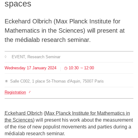
spaces
Team
Eckehard Olbrich (Max Planck Institute for
The médialab
Mathematics in the Sciences) will present at
the médialab research seminar.
FR
|
EN
EVENT
, Research Seminar
Wednesday
17
January
2024
10:30
12:00
⇥
Salle C002, 1 place St-Thomas d'Aquin, 75007 Paris
Registration
Eckehard Olbrich
(
Max Planck Institute for Mathematics in
the Sciences
) will present his work about the measurement
of the rise of new populist movements and parties during a
médialab research seminar.