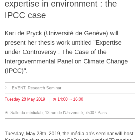
expertise in environment : the
Team
IPCC case
The médialab
Kari de Pryck (Université de Genève) will
present her thesis work untitled "Expertise
FR
|
EN
under Controversy : The Case of the
Intergovernmental Panel on Climate Change
(IPCC)".
EVENT
, Research Seminar
Tuesday
28
May
2019
14:00
16:00
⇥
Salle du médialab, 13 rue de l'Université, 75007 Paris
Tuesday, May 28th, 2019, the médialab's seminar will host