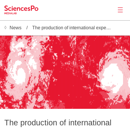
News
The production of international expertise in environment : the IPCC case
News
██▓▓▓▓█▓▓██▓████████▓▓▓▓▒▒▒▒▓▓▓█▓█▓▒████▓█████████████▒▓██▓▒▒▓▒▒▒▓▒▒▒▓▓▓▓▓▒▒▒▒▒▒▒░░░████████▒██▒▓░░▒░  ░▒▓█████████▓▓▓▓▓▓▓▓▓█▓░▒██▓▓▓███▓███▓███████▓█▓█▓▓▓██████████████▓█████▓▓██▓▓█▓▓▓▓▓▓▓▓▓▓▓▓▒▓▓█████████▓▓█████▓▓█▓█▓█████
███▓▓▓█▓▓██████████▓▓▓▓▒▒▒░▒▓▓▓▓▓█████▓▒▒▓▓▓▓████▓███▓▒▓▓▒▒▒▒▒▒▒▒▒░▒▒▒▒▒▓▒░░░░░░░░░░▓█████▓▓▓████░▒▒ ░░▓████████████▓▓▓▒▒▒▓▓▓▒▓▓██░▓▓███▓██▓▓██████▓▓█▓█▓▓██████████████▓▓█████████████▓██▓▓█▓▓▓▓▓▓▓▓▓█████████▓██████▓▓▓▓█▓██▓▓
███▓▓▓▓▓▓██████████▓▓▓▒▒░▒▒▒▒▓▓██████▒░▒▓▒▒▒▒▓▓█▓▓▓▓▓▓▒▒▒░░░░▒▒▒░░░░▒░░░░░░░░░░░░░░░░▓██████████▓▓▓▓▒▓▓▓█▓███████████▓▓▒▒▒▓▒▒▓█▓▓▓░▓▓█▓████▓██████▓█▓▓▓█▓█████████████▓██████████▓████████▓▓█▓▓▓▓▓▓▓▒▓█████████▓▓▓▓███▓▓▓▓▓█▓███
▓█▓▓▓▓▓▓▓████▓█████▓▓▓▒▒░░▓▓▓▓▓█▓▓▓▓▓▓▓▒▒▒▒▓▓▓▓▓▓▓▒▒▒▓▒▒░░░░▒▒░░░░░░░░░░░░░  ░░▒▓░  ░▓████▓███▓██▓▓▓▓█▓▓████████████▓▓▓▓▓▓▓▒▓█▓▒▒▒░▓█▓▓██▓█████████▓▓█████████████████████████████████████████▓▓█▓▓▓▒▒▓▓█▓██▓▓▓▒▒▓███████████▓██
▓▓▓▓▓▓▓▓█████▓█████▓▒▒░░░░▒▒█▓▓▓▒▒░▒▓▓▒░░░▒▓▓▓▓▒▒▒▒▓██▓░░░░▒░░░░░░░░░░░░░░░░░░▒███░ ░█████▓████████▓▒▓█████████████▓▓▓▒▓▓▓▓▒▓█▒▒▒░▒█████▓█████████▓▓▓█▓█████████████▓███████████████████████████████▓▓▓▓▓███▓▓▒▒▓████▓███████▓██
▓▓▓▓█▓▓▓▓▓▓▓██████▓▓▒▒░░░░░▓▓▓▓▒░░▒▒▒▒▒░░░░▒▒▒▓▒▒▓▓██▓▒░ ░░░  ░░░░░░░░ ░░░░░░░▒▓▓░░▒▒▓█▓▓██▓████████▓▒▓████▓████████▓▓▓▓▓▓█▓▓▓▒▒░░▓█▓▓████████▓▓▓▓▓▓▓▓███████████████████████████████████████▓▓██████▓█▓▓▓▓▓▓▓▓▓█▓██████▓▓█▓█▓██
▓▓▓▓███▓█▓▓██████▓▓▒▓░░░▒░▒▓▓▓▒░░▒▒░░░░░░░░░▒▒▒▒▓▓▓▒▓▓▒░   ░░░░░░▒░░▒░░░░░░▒░░░▒▒▒▓█▓░▒▓▓██▒██████████▓▓██▓██████████▓▓▓▓▓█▓▓▒▒▓▓▒▒█████████▓▓▓▓█▓▓▓██████████████▓██████████████████████████████████▓▓▓▒▒▓▓▓▓▓▓█████▓▓▓▓▓▓▓▓▓██
█▓▓▓▓██▓██▓█▓██▓▓▓▓▓▒░░░░░▒▒▒▓░░▒▒▒░░░░ ░░░░░░░▒▒▒▒▒▓▓▒░ ░░░░░  ░▒░░░▒▓▓▓▓▒▒░░░▓▒▓███▓▓████▓███████████▓▓████████████▓████▓▓▒██▓▓▓▒████████▓▓▓▓▓▓▓▓█████████████████████████████████████████████▓▓▓▓█▓▓▓▒▒▒▓▓▓▓▓█████▓▓█▓█▓▓▓███
█▓█████▓███▓██▓██▓▒▒░░ ░░░░░░░░░░░░    ░░░░░░░░▒▓▓▓▒▓▒░░░░░  ░ ░░░░▒▓█▓█▓▓▓▓▒▒▒▓▓▓██████████████████████▓█████████████████▓▒▓██▓▓▒▒▓██████▓▓▓▓▓▓▓▓▓▓▓▓███████████████████████████████▓▓██▓▓█▓▓▓██▓▓██▓▓▓▓▓▓▓▓▓█████████▓▓█▓▓████
██▓▓█▓▓████▓▓█▓█▓▓▒░░░ ░░░░░░░░░       ░░░░░░░▒▓▓▓▓▓▒▒░░░░   ░░░░░▒▒▒▒▓▓▒▒▒▒▓█████████████▓█████▓▓█████████████████████▓▓▓▒▓▓▓▒▓▓░▒▓█████▓▓▒▓▓▓▓▓▓▓▒▓▓███████████████████████████████▓▓▓▓▓▓▓▓▓██████▓█▓▓▒▓▓▓▒▓█▓█▓█▓▓██████▓▓▓██
██▓▓▓▓▓██████▓▓▓▓▓▒░░    ░░░░ ░         ░░░░░░▒█▓▒▒▒▒░░░        ░░▒░░▒▓▓▓▓▓▓█████████▓████▓████████████▓████████████████▓▓▒▓▓▒▓▓▒▒▒██████▓▓▓█████▓▓▒▒▓██████████████████████████████▓▓▒▓▓███████████████▒▒██▓▓▓████▓████████▓▓▓█
Productions
▓▓██▓▓▓██████▓█▓▓▓░░░    ░░░░             ░░░▒▒▓▓▒▒▒▒▒▒░       ░░ ░░░▒▓▓▓██▓▓▓████▓▒▓▓██████████████████████████████████▓▒▓█▓░▓▓▓▓▓███▓██████████▓▓▓▒▓█████████████████████████████▓▓▓▓▓▓██████▓████████▓▓████▓██████████████▓▓█
▓█▓▓▓▓▓████████▓▓▓░░░  ░░░░              ░░▒▒▒▒▒▓▓▒▒▒▓▒░░    ░░░░░░░░░░░░▒▓▒░████▓▒▓▓███████████████████████████████████▓▒▓█▓▒██▓▓▓██▓████▓▓██▓▓▓▓▒▓▓████▓▓████████████████████████▓▓▓████████▓▓████████████▓▓███████████████▓██
██▓▓▓▓▓████████▓▓▒░░░   ░                 ░▒▒▒░░░░▒▓▓▒░░░   ░░▒▒░░░░░▒▒▒▓▓▒▒▓███▒▒▓████▓▒░███████████████▓█▓█████████████▓█▓▓▒█▓▓▓▓███▓█▓████▓▓▒▓▓▒▒▓████▓████████████████████████▓▓█████████▓▓████████▓███▓▓███▓▒▓█████████████
▓█▓▓▓███▓▓█████▓▓▒░░ ░          ░░ ░░░░ ░░░░   ░░▒▒▒▒▒░   ░░░░░░░▒░░░▒▒▒▒▓█▓▒▓█▒▒█▓██▓█▓▒▒███████████████▓█▓██████████████▓▒▓▓▓▓█▓▓██▓█▓▓███▓▓▓▒▒▓▓▓▓███▓██████████████████████████████████████████▓█▓█████▓██▓█▒░▓▓▓▓██████████
▓▓▓██▓███▓██████▓▒░░ ░ ░░░░   ░▒░░░▒▓▓▒▒▒▒▒░░░░░░░░░░░    ░░░░░ ░░░░▒░▒▒░▓▓▒▒▒▒▓█████░▓█████████████████████████████████████▓█▓▓▓▓████▓▓▓▓▓▓▓▓▓▒▒▒▓▓██████████████████████████████████████████████▓▓█▓█▓▓████▓██▓▒▓█▓██▓▓███████
▓▓▓█▓▓██████████▓▒░░   ░░░░░   ░░░░░▒▓▒▓▒▒▓▓▒▒░░░▒▒▒▓▒░░░░░░░░░  ░░░▒▒▓▓▓░░▓▓░░▒▓████▒░▒▓▒██████████████████▓▓██████████████▓▓▒█▓███▓██▓▓▓▓▓▓▓▓▓▓▓▓▒▓██▓██████████████████████████████████▓███████▓████▓▒▒▓▓▓▒▓▓▓▓▓▓▓▓▓▓▒▓██████
█████████████████▓▒░    ░░░░░░ ░     ▒▓▓▒▓█▓▒░░░░░▒░▒▒░░▒░░░░░░░░░░░░▒▒▓▓▓▒▓▓▒▒▓▓▓███▓▒█▓▓██████████████████▓▓████████████████▓▓████▓████▓▓▓▓▓▒▓███▓██▓▓▓██████████████████████████████████████████████▒░░░░░ ░▒░▒▓▓▓█▒▒▒▓▓▓▓███
▓▓▓██▓███████████▓▒░░░░   ░░░░   ░░░░▒▓█▓▓▓▒░░ ░░░ ░░▒▒▒▒▒░░░░░░░░░░░░▓▓░░░▒▓▓███▓███▓▓▒▓███████████████████▓███████████████▓▓▓█▓▓███████▓▓▓▓▒▒▓█▓████▓▓▓█████████████████████████████████████▓█████▓▓▓▒░░░░▒░░▒░░▒▒▓▓▒░▒░░▒▓█▓▓
▓▓▓▓▓▓▓▓█████████▓▓░░░░░ ░▒▒░░░░░░░░░░░░░▒▓▒░░░ ░ ░░░░▒▒▒▒░░ ░░░░░░░░▒▒▒▒░▒▓▓▓▓█████▓▓█▒▓▓▓▓███████████████▓▓██████████████▓▓▓██▓████████▓▓▓▓▓▒▓▓▓█▓▓▓██▓▓▓█████████████████████████████▓██▓▓▒▓█▓▓▓▓▓░░░▒▒▒▓▓▓▓▒▓▓▓▒▓▓▓▓▓▒▓▒▒▒▓▓
▓▓▓▓▓▓▓█▓████████▒▒░ ░░░▒▒▒▒░▒░░░      ░░▒▓▒░░     ░░░▒▒░▒▒░░░░░░░░░░░▒▓▒▓▓▓▓████▓███▓▓██▓█▓█▓█████████████▒░▓▓▓████████████░▒█████████▓▓▓▓▓▓▒▒▓▓██▓▓▓████████████████████████▓████████▓░▓█▒▒▒▒▒▒▒▒▒░░░░▒▓▓▒▒▒▓▓▓▓▓▒▒▓▓▓▓███▓▓▓█
▓▓▓▓▓▓██▓▓█████▓▒▒▒░░▒░▒▒▒▒░░░░       ░▒▒▒▒▒░░       ░░▒▒░░░░░░░░░░░░░▒▓▓▓▓▒▓████████████████▒░▒▒▒▓███████▓░░▒▒██████████▓▓▓▒▓███▓▓██▓█▓▓▓▓▓▒▒▒▓▓███▓█▓███████████████████████▓███████▒▒▓▓▒░░░░▒▒░░░░░░▒▓▓▓▓▒▓▓▓▓▓▓▒▒░▒▓▓█████▓█
▓▒▓▓▓█▓▓▓██████▒░░░░▒▒░▒░░░░░░░      ░░▒▒▒▓▒░░      ░ ░░░░░░░░░░░░░░░▒▒▒▒▒▒▒▓███████▓████████▒░ ░▓███████▓▓▒██▓▓██▓███████▓░▓████▒▓█▓████▓▓▓▓▒▒▓▓▓██▓████████████████████████▓████▓██▓▒▓▓▒░░░▒▒▒░░░▒▒▒▒▒▒▒▒▒▒▒▒▒▒▒▓▓▓▒░▒▒▓███▓▓█
▓▓▓▓▓▓▓▓█████▓█▒░░░░░▒░▒░░░░░░░  ░░░▒░░▒▒▓▓░░░░░░░░░░░░░░░░░░░░░░░░▒▓▒▒░░░▒▓▓█████████████▓███▒ ░░▓██████████▓▓▓█░▓▓██████▒▒█████▓█▓▓██▓▓▓▓▓▓▓▓▒▒▓███▓█████████▓████████████▓█████▓▓█▒▓▓▓▒░░▒▒░░░░▒▒░▒░░░░░░░░░░▒▒▓▓▓▓▓▓▒░▒▓▓▓██
▓▓▓▓▓▓██▓▓███▓▒░░░▒▒░░░░░░░ ░░░░░░▒▒▒▓▒░▒▓▒░░░▒▒░░░░░░ ░  ░░░░░░░░▒▒▒▒▒▒▓▓▓██████████████▓▓▒▒██▓▒░▒██████████▓▒██████▒▒▒██▓██████▓▓████▓▓█▓█▓▓▓▓▒▓██▓█▓▓▓█████▓▓████████████████████▓▒▒▒░░▒▒▒░░░░▒░░░░░▒▓▒░░░░░▒▓▓▒▒▒▓▓▓▓▒░░▒▓▓▓
▓▓▓▓▓▓▓▓█▓▓██▒░░░▒░░░▒░░░░░░░░░░░▒▒▒▒▓▒▒▓▒░░▒▒▒░▒▒░░ ░   ░░░░░▒▒░░▒▒▒▓▓▓▓██████████████████▓░███▓▒▒██████████▓▓██████▒▒▒█████████▓▓▓████▓▓▓█▓▓▓▓▓▓▓▓▓████▓██████████▓███████████▓▓▓█▓▓▒░░▓▓▒▒▒▒▒▒▒▒▒▓▓▒▓▓▓▒▒▓▒▒░▒▒▒▒▒▓▓▓▒▓▒░░▒▓▓
▓▓▓▓▓▓▓█████▓░░░▒▒░░░░░░░░░░░░░░░░▒▒▒▒░▒▒░░▒▒▒░░░░░░░    ░░░░▒▒▒▒▒▒▒▓▓▒▒▓▓███████████████▓█▓░▓███▓▓██████████████████████████████▓▓▓███▓███▓▓▓▓▓▓▓▓██████▓▒██████▓█████████████▓▒▒▓▓▓▒▒▒▒▓▒░░▒▒▒▒▒▒▒▓▒▓▓▓▒▒▒▒▒▒░░░░░░▒▓▓▓▓▓▓▓▓▓▓
▓▓▓▓▓██████▓▒▒░▒▒▒▒░░░░░░░░░░░░░▒▒░░░░░░░░░░░░░░░░░    ░░░░░░░▒▒▒▒▒▒▓▓▓▓▒▓█▓████████████████▒▒██▓░▒████████████████████████████▓▒▓▓▓██████▓▓█▓▓▓▓▓▓██████▓▓▓█████▓▓███████████▓▒▒▓▓▓▒▒▓▓▓█░░▒▓▓▓▒▒▒▒▒░▒░░░░▒▒▒▒▒▒▒▒▒░▒▒▒▒▒▓▓▓▓▓█
▓▓▓▓▓▓███▓▓▓▒░▒▒▓▓▒░░░░░░░░░░░░░░▒░░░░░░▒▒▒▒░░░░░░░        ░░░░░░▒▒▒▓▓▓▓▒▓▓▓████████████▓████▓▓█▓▓█████████████████████████████▓▒▓▓▓██████▓▓▒▓▓▓▓▓▓▓█████▓▓▓▓██▓▓▓██████████▓▒░░▓▓▒▓▓▓▓▓▒▒░▒▓▓▒▒▒▒▒▒░░░░░░░░▒▒░▒▒▒▒▒▒▒▒▓▒░▒▒▒▒▓▓
▓▒▒▓▓██▓▓█▓▒▓░▒▓▓▒░ ░░▒░░▒░░░░  ░░░░░░░░░▒▒▓▒░░░░░         ░░░░░░▒▒▒▒▓▓▓▓▓▓▓████████████████████▓██████████████████████████▓██▓█▓▓▓▓███▓▒▓▓█▓▓██▓▓▓████████▓▓▓▓▓▒▓██████████▓░░▒▒▒▓▓▓▒▓▒░▒▓▓▒▒▒▒▒░░░░░░░░░░░░░░░░░░▒▒▓▓▓▒▒▓▓▓▒▓█
▒▒░▒▓▓▓▓▓█▓▒▓▒▒▓▒▒░ ░▒▒░░▒░         ░░░░▒▒░▒▒░░░░░          ░░░░░░▒▒▒▒▓▒▒▓▓▓████████████████████████████▓▓███████████▓▓▒▓▓███▓▒▓▓▓▓█████████▓███▓▓▓▓█▓█▓█▓█▓▓███▓▓▓████████▓▒░▒▒▒▓▓▓▓▒▒▒░▒▓▒░░░░░░░░░░░░░░░░░░░░░░░░░▒▒▒▒▒▒▓▓▒▒▓
▒░░▓▓▓█▓▓█▓▓▓▓░▒░░░ ░░░░░░           ░░▒░░░░░░░░░            ░░░░░░▒▒▓▓▒▓▓▓▓██████████████▓▓█░▓█████████▓████████▓▓▓▓▓▓▓▓▓█▓▓▓▒▓▓▓▒▓█████▓██▓█████▓▒███▓▓██▓████▓▓▓████████▒░▒▒▒▒▓▓▓▓▒▒▒▒▒▒░░░░░░░░░░░░░░░░░░░░░░░░░░░░▒▒▒▒▓▓▓▓▒
Activities
▒░▒▓▓▓█████▓▓▒░░░░░░░░░░░░            ░░░▒▒▒░ ░░░               ░░▒▒▒▓▓▓▓▒▓▓██████████████▓█▒▓▓██▓████████░▓███▓▒▒▓▓▒▓▓▒█▓▓▓▓▓▒▒▓▓▒▓████▓███▓▓█████▓▓██████▓██████████████▓▒▒▓▒▒▓▓▓▓▓▒▒▒▒▒░░░░░░░░░░░░░░░░░░░░░░░░░▒▒░░░░▒▒▓▓▓▓▓
▒░▒▒▓▓▓▓███▓▓▒▒░░░░░░░░ ░           ░░░░░░░▒░░ ░░       ░     ░░░░▒▒▒▒▒▓▓▒▒▓██████████████████▓▓█▓█████████▓▓▓▓██▒▓▓▒▓▒░▓██▓▓▓▒▓▓▓▒▓▓▓███████▓████████████▓▓██████████▓▒▓█▓▒▒▓▒▓▓▓▓▓▒▒░░░░░░░░░           ░░░░░▒░░░░▒▒░░░▒▒▓▓▒▒▓
▒░░▒▓▓▓▓█▓▓▓▓▒▒░  ░░░░░░           ░░░░░░░░░░░   ░░        ░ ░ ░░░░▒▒▒▓▓▓▓▓▓█████████████████▓█▓▓▓████████▓▓▓▓█▓▓█████▓▓█▓██▓█▓▒▓▒▓▓▓▓█████▓▓▓▓▓███████████▓██████████▓▒▓█▒▒▒▒▓▓▓▓▓▓▒░░░░░░░░            ░░░░░░▒▒░░░░░░░░░▒▒▓▒▒▒
▓▒▒▒▓▓▓▓▓█▓▓▓▒░░ ░░░░░        ░░░░░░░░░░░░░░░▒░░ ░░░  ░░       ░░░░▒▒▒▓▒▓▓▓▓████████████████▒▒▓███████████▓▓▓▓█▓█████▓███▓▓██▓▓▓▓▓▓▓▓▓█▓▓▓▓▓▓▓▒▒▓█▓███████▓████████████▓██▓░▒▒▓▓▓▒▒▒░░░░░░░░             ░░░░░░░▒▒░░░░░░░░░░▒▓▓▓
▒▓▓▓▓▓█▓▒▓▓█▓░░░░░░ ░░░      ░░░░░░░░░░░░░░░░▒▒░  ░░░ ░░       ░░░▒▒▒▓▓▓▒▓███████████████████▓███████████████████████▓█████▓▓▓█▓▓▓▓▓▓▓▓██▓▓▒▒▓▓▒▒████████████████▓██████▓█▓░▓▓▒▓▓▒░░░░░░░░░                ░░░░░░░▒░░░░░▒░░░░▒▓▓
▓▓▓▓▓▓███▒▓▓▓▒░ ░░░ ░░░      ░░░░░░░░░░░░░░░▒▒▒░  ░░░░░░░      ░░░░▒▒▒▓▓▓████████████████████████████████▓▓██████████▓██▓██████▓▓█▓█▓▓████▓▒▒▒▒▓▓▓██████▓██████████████▓▓▓▓▒▓▓▓▓▓▒░░░░░░░                   ░░░░░░▒▒░░░░▒▒▒▒▒▒▒▓
▓█▓▒▓▓██▓▒▓▓▒▒░░░░   ░      ░░░░░ ░   ░░░░░░░░▒░░   ░░░░░      ░░░░▒▒▒▒▓█████████████████████████████████████▓████▓█████▓▓▓███▓█████▓█▓███▓▒▓▓▓▓▓█████████████████████████▓▒▓▓▒▓▓▒░░░░                      ░░░░░░░▒░░░░░▒▒▒▒▓▓▒
███▓▓█▓▒▒▒░░▒░░░░   ░░      ░░░░        ░░░░░░░▒░░  ░░░░░░░  ░ ░░░▒▒▒▒▒▓████████████████████▓█████████████████████▓▓█████▓▓▓█▓▓▓██████▓████▓▓▓▓▓▓▓██████▓█████████████▓██▓▓▒▓▓▒▓▒░░░                         ░░░░░░░░░░░░░▒▒▒▒▓▓
███▓██▓▒▓▓░▒░░░░░  ░░        ░░          ░░░░░░▒░░░  ░░░░░░░░░░░░░░▒░▒▒████████▓▓▒▒▓▓▓██▓▓██▓█████████████████████▓███▓██████▓▓▓████████████▓▓▒▓▓▓▓▓████▓▓████████████▓▒▓▓▓▓▓▓▓▓▒░░░                          ░░░░░░░░░░░░░▒▒▒▒▓
███▓███▓▓▓▒▒░░░░░  ░       ░░░            ░░░░░▒░░░  ░░░░░░░░░░░░░▒▒▒▒▓██▓▓▓▓▓▓▓▒▒▒▒▒▒▒▓▒▓▓▓█████████████████████████████████▓▒▓███▓████████▓▒▒▓▓▓▓▓▓▓███▓█████████████▒▒▓▓▓█▓▒▒░░░░                            ░░░░░░░░░░░░▒░░▒
██████████▓▒░░░░  ░░ ░     ░░░            ░░░░░░░░  ░░░░░░░░░░░░░░▒▓▓▒▒▒▒▒▒▓▓▒▓▓▓▓▓▒▓██▓▓▒▓████████████▓██████████████████████▓█████▓██▓████▓▒▓▓▓▓▓▓▓██▓▓▒▓███████████▓▓▓▓▓▒▓▒▒▒░░░                               ░░░░░░░░░░▒▒░░
███████████▓▒░░░░ ░░░░░    ░░░             ░░░░▒▒░ ░░░▒▒░░░▒░░░░░▒▒▒▒▒▒▒▒▒▒▒▓▓▒▓▓▓▓▓▓▓▓▓▓▒███████████████████████████████████▓▓███▓▓█████████▓▓▓███▓▓█▓▒▒▓▓▓▓▓████████▓▓█▓▒░▒▒▒▒░░░                               ░░░▒▒░░░▒░░░░░
█████████▓██▓░░░░          ░░░              ░░░░░░ ░▒▒▓▒░░▒▒▒░░░░▒▒▒▒▓▒▒░▒▒▒▓▓▓▓▓▒▓▓▓▓▓▓▓▓███████████████████████████████████▓▒▓▓█████████████▒█▓▓█▓▓▓▓▓▓▓▓▓▒▓███▓████▓▓▓▓░░░░░░░░                                 ░░░▒░░░░░░░░▒
████████▓██▓▒▓░░░░░  ░ ░    ░░              ░░░░░░░░▒▒▒░░░▒▒▒░░░░▒▒▒▓▒▒░░▒▒▒▓▒▒▓▓▒▒▓▓█▓▒▒█████████████████████████████████████▓▓▓████████████▓▓████▓▒▓▒▓▓▒▓▓▓▓▒▓▓▓▓████▒▒▓░░░░░░░                                   ░░▒▒░░▒░░░░▒
████████▓▓█▓▓▓▒░░░░   ░░     ░              ░░░░░░░▒▒▒▓░░▒▒▒▒░░░▒▒▒▓▓▒▒▒░▒▒▒▒▒▒▒▒▒▒▒▓▓▒▒██▓████████████████████████████████████▓▓█▓███████████▓█████▓█▓▓▒▒▒▓▓▓▓▒▒▒▒▒███▓▒▒░▒░░░░░                ░░                 ░░▒▒░░▒░░░░░
█████████▓▓▓▓░▒▒░░ ░░  ░                    ░░░░░░▒▒▒▒▓▒▒▒▒▒▒▒▒░░▒▒▓▓▓▒▒▒▒▒▒▒▒▒▒▒▓▒▒▓▓▒██▓███████████████████████████████████████████▓████████▓██████▓▓▓▒▒▓▓█▓▓▓▓▓▓▒▒▓▓█▓▓▒░▒▒▒░░░░              ░                  ░░░▒▒░░▒░░░░
████████▓▓▒▒▒▒▒░░░░                         ░░░░░▒▒▓▓▒▒▒░░▒▓▓▓▒░▒▒▓▓▓▓▒▒▒▒▒▒▒▒▓▒▒▓▒▓▒▒▓████▓▓█████████████████████████████████████████████████▓█████▓██▓░▒▒▒▓▓▓▓▓▓▓▒▒░▒▓▒█▓░░░░░░░░░                                ░░░░▒▒░▒▒░░░
█▓█████▓▓▓▓░░▒▒░░░░░░                       ░░░░░▒▓▓▓░▒░░▒▒▓▒▒░░▒▒▒▓▓▒▒▒▒▒▒▒▒▒▓▒▒▒▒▓▓▒████▓▒▒▓█████████████████████████████████████████████▓███████████▓▒▓▓▓▓▓▓▓▒▓▓▓███▓░▓▓▒░░░░░░░                                 ░░░░░░░░▒░ ░
▓▓███████▓▒▒░░▒▒░░░░░░░                    ░░░░▒░▒▓▓▒░▒▒▒▒▒▓▒▒░░░▒▒▓▓▒▓▓▒▒▒▓▓▓▓▒▒▒▓▓▓▒██████▓▓▒▓███████████████████████████████████████████▓███████████████████▓▓██████▓▒▒█▒░░░░                                    ░░░░░▒░ ░░  
█▓▓██▒▓██▓▒▒▒░░▒░░░░░░░░   ░               ░░░░▒░▒▓▓▒▒▒▒▒▒▒▒▒░░░░░▓▓▒▒▓▒▒▒▓▓▓▓▒▒▓▓▒▓▒▓███████▒▒▓▒▒▓█████████████████████████████████████████▓███████████████████████████░▒▒░░░░                                     ░░░░░░░░ ░  
Tools
█▓████▓█▓▓▓▒▓░░░░░░░░░░░░░                 ░░░░░░▓▓▓▒▒▒▓▒░▒▒▒░▒░░▒▓▓▒▒▓▒▓▓▒▓▓▓▒▒▒▒▓▓▓▓▓█████░░██▓███████████████████████████████████████████████████████████████████████▒▒▒░░░                                      ░░░░░░░░░   
▓▒▒▓▓▓▒▓▒▓█▓▒▒░░░░░░░░░░░░░                ░░░░▒▒▓▓▒▒▒▓▒░░▒▒░▒▒░░▒▓▓▓▓▓▒▒▓▒▓▓▓▓▒▒▓▓▓▓▓██████▒▓██▓██████████████████████████████████████████████████████████████████████▓██▓▒░░                                      ░░░░░░░░░   
▒▒▒▓▓▓█▓▒▓▓▒▒▒▓▒░░ ░░░░░░░             ░░ ░░░░░▒▓▓▓▒▒▒▓░░▒▒▒▒▒▒▒░▒▓▓▓▓▓▓▓▓▒▒▒▓▓▓▓▓▓▒▓▓████████████████████████████████████████████████████████████████████████████▓███▓▓▓███▓░░                ░                    ░░░░░░░░    
▒▓█▓▓██▓▓▒▒░░▒░▒▒▓░░░░░░░░░            ░░░░░░░░▒▓▓▓▓▒▒▒░░▒▒▒▓▒▒▒░▓▓▒▓▓▓▓▓▓▒▒▒▒▓▓▓▓▓▒▒▓████████████████████████████████████████████████████████████████████████████▓██▓▓▓▓▓██▓▓░           ░                         ░░░░░░░░░   
▓▓██▓▓▓▒▒▓▒░▒▒▒▒▒▒▒░▓▒▒▒▒░░░░    ░░░░ ░░░░░░░▒▒▓▓▓▓░▒▒▒░░▒▓▓▓▒▒▓▓█▓▓▓▓▓▓▓▓▒▒▓▒▒▓▓▓▓▒▒████████████████████████████████████████████████████████████████████████████▓▒▓█▓▓▓▓▓██▓▒▒░                          ░         ░░░░░░░░░   
▓▓▒██▓▓▓▒▒▒▒▒░░▒▒▒▒▓▓▓▓▓▒▒░░░░░░░░ ░░ ░░░▒░░▒▒░▓▓▒▒▒▓▒░▒░▒▓▓▓▒▒▓█▓▒▓▓▓▓▓▓▓▓▓▓▒▒▒▓▓█▒▓█████████▓▓████████████████████████████████████████████████████████▓▓███████▓███▓▒▓▓▓▓█▓▒▒▒░                 ░░░              ░░░░░░░░░░   
▓▓███▓▓▓▒▒▒▒░░░▒▒▒▓▓▓▓▒▒▒▒▒░░░░░░░░░░░▒░░░░░▒▒░▒▓▒▒▒▒░░░░▒▒▓▓▓▓███▓██▓▓▓▓▓███▓▒▒▒▓█▒██████████████████████████████████████████▓███████████████████▓██████▓▓██████▓███▒░░▒▒▓▓▓▒▒▒░░  ░            ░░░░░░░          ░░░░░░░░░░░   
▓▒▒▒▓▓▓▓▓▓▒▒░░░░▒▒▒▒█▓▒▓▓▒▒▒░░░░░░▒▒░▒░░░░░▒▓▓▒▓▒▒▒░░░░▒▒▒▒▓▓████▓▓████▓▓▓██▓▓▓▒▒▓█▓██████████████████████████████████████████████████████████▓▓▒▓▒▒▓▓████▓▓█████▓███▓▓▒▒▒▒▒░░░      ░░░░░░░░░  ░░░░░░░         ░░░░░░░░░░░░░░  
█▓░▒▓▓▓██▓▒░░░░░▒▒▓▓█▓▓▓▒░░▒▒░░░░▒▒░░░░▒░░▒▒▓▓▓▒▒▒▒░▒▒▒▒▓▒▓▓▓████▒▒▓▓██▓▓▓▓▓▓▓▓▓▓▒▓▓████████████████████████████████████████████████████████████▓▓▓▓▓▓▓▓▓▓▒▒████████████▓▓▓▓▓▒▒░░  ░ ░░░░░░░░░░░░░░░           ░░░░░░░░░░░░░░░░ 
███▓▓▓▓▓▓▓▓▒▒▒▒▒▒▒▒▓▓▓▒▒░░░░░░░░▒▒░▒░░▒▒░░▒▒▒▒▒▒▒░▒▒▒▒▒▓▒▓▓█████▓▒▒▓▓██▓▓▓▓▓▓▒▓▓▒▒▓▓██████████████████████████████████████████████████████████████▓█▓▓▓▓▓▓▓▒▓███▓███████▓▓███▓▓░░░░ ░  ░░░░░░░░░░░            ░░░░░░░░░░░░░░░░░░
█▓█▓▒▓▓▓▒▒▓▒▒▒▒▒░▒▒▒▒▒▒░░░░░░▒░░▒▒▒▒░▒▓░░░▒▒▒▒▒▒▒░▒░▒▒▒▓▓▒▓████▓▒▒▒▒▒▓████▓▓▒▒▒▓▒▓█████████████████████████████████████████████████████████████████▓▓██████▓▓█▓▓█████████▓█████▓▒░▒░▒░░░░░░░░░░              ░░░░░░░░░▒░░░░░░░░░
██▓▓▓▒▒▒▒▒▒▒▒▒▒▒▒▒▒▒▒░▒▒▒▒▒░░░░░░░▒▒▒▒▒░░░▒░▒▒▒▒░▒▒▒▓▒▓▓▓▓▓██▓▓▒▒▒▒▓▒▓▓████▓▓▒▒▓▓▓█████████████████████████████████████████████████████████████████████████▓▒█▒▒▓██████████████████▓▓▒▒▒░▒▒░░░░░░░           ░░░░░░▒░▒▒▒░░░░░░░░
████▓▒▓▒░░░░░░▒▒▒▒▒▒▒░░░▒▒░░░░░░░░▒▒▒▒▒░░▒▒░▒▒▒▓▒▒▓▒▓▓█▓▒▒▒▓▓▒▓▒▒▒▓▒▓▒▓▓▓█▓▓▓▓▓▓▒▓█████████████████████████████████████████████████████████████████████████▒▒██▓▓██████████████████████▓▓▒▒▒▒▒▒▒░░          ░░▒▒░░▒▒▒▒▒░░░░░░░░░
▒████▓▓█▓░░░░░░░░░░░░░░░░░░░░▒▒░░░▒▒▒▒▒▒░▒░▒▒▒▒▒▒▒▓▒▒▓█▓▒▓▓▓▓▓▓▒▒▓▓▓▓▓▒▓▓▓▓█▓██▓▒██▓██████████████████████████████████████████████████████████████████████▓▓████▓███████████▓▓▓▓▓▓▓▓███▓▓█▓▓▓▓▒▒░░░       ░░▒▒▒▒░░▒▒▒▒▒░░░░░▒░░▒
▒▓███████▒▒░▒▒▒▒▒░░░░░░░░░░░░░▒░░░▒░░▒▒░░░▒▒▓▓▓▒▓▓▓▒▓▓█▓▓▓█▓▒▓▓▓▓▓▓▒▓▓▓▓▓▓▓▓███▓▒████████████████████████████████████████████████████████████████████████████▓█▓███████████▓▓▓▓▓▓▓▓▓▓▓▓▓▓▓▓▓▒▒▒▒░░       ░░▒▒▒▒▒▒▒▒▒▒▒▒▒░░░▒▒▒░▒
▓█████████▒▒▒▒▒▓▒░░▒▒░░▒░░░░░░░▒░░░░░░▒░░░▓▓██▓▒▒▒▓▓███▓██▒▒▓▒▓▓▓▓▓▒▓▓▓▓▓▓▓█▓▓█▓▒▓████████████████████████████████████████████████████████████████████████▓▓█▓▒▓█████████████▓▓▓▓▓▓▓▓▓▓▓▒▒▒▒▒▒▒▒░░░░░░░░░▒▒▒▒▒▒▒▒▒▒▒▒▒▒▒▒░░▒▒▒▒▒
▓███▓██████▓▓▒▒▓▒▒▒▒▒░▒▒▒░░░░░░░░░░░░▒░░░▒▓██▓▓▓▒▒▓▓▒▓▓▒▓█▓▓▓▓▓▓▓█▓▓▓▒▒▓▓▓█▓▓██▓▓█████████████████████████████████████▓▓███████████████████████████████████▓▓▓▓███████████████▓▓▓▓▓▓▓▓▓▓▓▓▒▒▒▒▒░░░░░░░░▒▒▒▒▒▒▒▒▒▒▒▒▒▒▒▒▒▒░░▒▒▒▓▓
▒▓██▒████████▓▓▓▒▒▒▒▒▓▒▒▒▒░░░░░░░░░░░░░░▒▓▓▓▓▓▓▓▒▒▒░▒▒▒▓▓▓▓▒▒▓▓▓██▓▓▓▒▒▒▒▓▓▓▓▓██▓████████████████████▒███████████████▓▓█████████████████████████████████████▓▓██▓▓█▓██▓█████████▓▓▓▓▓▓▓▓▓▓▓▒▒▒▒▒▒▒▒▒▒▒▒▒▒▓▓▒▒▒▒▓▓▒▒▒▒▒▒▒▒░░▒▓▓▒▒
░▒███████▒▒▓███▓▒▒▓▓▓▓▓▒▒▒▒░░░░▒░▒▒░░░░▒▓█████▓▓▓▒▒░▒▒█▓▒▒▒▒▒▓▓██▓▒▒▒▒▒░▒▒▓▓▓▓▓▓▓███▓▓█████████████████████████████████▓████████████████████████████████████████████████████████▓█▓▓▓▓▓▓▓▓▓▓▒▒▒▒▒▒▒▒▒▒▓▒▓▓▒▒▒▒▓▓▓▓▓▒▒▒▒▒▒▒▒▓▓▓▓▒
░▒██▓████████████▓▓▓▓▓▓▒▒▒▒▒░░░░▒░░░░▓▓▒████████▓▒▒▒▒▒▓▓░▒▓▒▒▓▓▓▓▓▓▒▒▒▒░▒▒▒▓█▓▓▓███████████████████████████████████████████████████▓███████▓█████████████████████████████████████▓▓▓▓▓▓▓▓▓▓▓▒▒▒▒▒▒▒▒▒▒▓▓▒▒▒▒▒▓▓▓▓▓▒▒▒▒▒▒▒▒▒▒█▓▓▒
Seminar
 ░▒▓███████████████▓▓▓▓▓▒▒▒░░░░░░░░▒▒▒▓▓▓███▓▓▓██░▒▒▒▓▓▓▒░▒▒▒▓██▓▓░░░▒▒▒▒▒▓▓▓▓▓██████████████████████████████████████████████████████████████████████████████████████████████████▓▓▓▓▓▓▓▓▓▒▒▓▒▒▒▒▒▒▒▒▓▒▒▒▒▒▓▒▓▓▓▓▓▓▒▒▒▒▒▒▒▓▓▓▓▓▒
░░░▓███████████████▓▓▒▓▓▒▒▒▒▒▒▒▒▒▒░▒▒▒▓▓████▓▓▓▓█▒▒▒▒▓▓▓▒▒░░▒▒▒▓█▒░░░▒▒▒▒▒▒▒▓▓█████████████████████████████████████████████████████████████████████████████████████████████████████▓▓▒▒▒▓▒▒▒▒▒▒▒▒▒▒▓▓▓▒▓▓▒▒▒▓▓▓▓▓▓▓▓▒▒▒▒▒▓▓▓▓▓▓▓
▒░▒▓▓██▓▓█▓██▓████▓▓▒▒▓▒▒▒▒▓▒▒▓▓▒▒▒▒▓▓▓▓███▓▓▓▓▓▓█▓▒▒▓▓▒▒▒▒▒▒▒▓▒▓▒░▒▒▒▒▒▒▒▓▓▒▓██▓████▓███████████████▓███████████████████████████████████████████████████████████████████████████████▒▒▓▓▓▓▓▒▓▓▓▓▒▒▓▓▓▓▓▒▒▒▓▓▓▓▒▓▒▒▓▓▒▒▒▒▓▓██▓█▓
░    ▒▓▓▒█▓▓▓▓▓█████▓▒▓▒▒▒▒▓▓▓▓▓▓▓▓▓▓▓▓▓██▓▓▓▓▓▓▓▓▓█▓▒▒▒▒▒░░░▒██▒▒▒▒▒░░▒▓▓▓▒▒▓▒▓▒▒▓▓▓▓▓▓▓█▓██▓███████▓▓▓▓▓█████████████████████▓█████████████████████████████████▓████████████▓▓▓▓██▓▓▓▓▓▓▓▓▓▓▓▓▓▓▓▒▒▒▒▒▒▒▓▓▓▓▓▓▒▒▒▓▓▒▓▓▒▓█████▒
░░░ ░▒▓▓▒▒██▓▓▓▓▓▓▓███▓▓▓▓▓▓██▓▓▓▓▒▒░▓██████▓▓▓▓▒▒▒▓▓▓▒▒▒▒▒░▒▓█▓▓▓▒▒▒▓██▓▓▒▓█▓▒▒▒░░▒▓▓▓▓▓▓▓█▓███████▓▓▓▓▒▒▓█████████████████████████████████████████████████▓██████████████████▓▓▓████▓▓▓▓▓█▓▓▓▓▓▓▓▓▒▒▒▓▓▒▒▒▒▒▒▒▒▒▒▓▓▓▓▓▓▓███▓▓▒
░▓░░▒▓▓▓▒█████▓▓▒▒▒▓▓████████████▒░░░▒█▓████▓▓▓▓▒▒▒▒▓▓▓▓▒▒▒░▒▓▓▓▓▓▓████▓▓███▓▓▒▒▒▓▓▓▓▓▓▒▓█████████████▓▓▓▓▓███████████████████████████████████████████████▓▓▓██▓████████████████████████▓██▓▓▓▓▓▓▓▓▓▒▒▓▓▓▒▓▓▒▒▒▒▒▓▓▓▓▓▓▓████▓▒▓▓
░▒▓██▓████████▓████▓▓▓▓████▓▓▓▓█▓▒▒▒▒▒▓▓████▓▓▒▒░▒▓▒▒▓▒▒▒▒░░▓▓▓▓▓▓█████▓▓▒▒▒▓▒░▒▓▓▓▓▓▓▓▓▓▓▓▓███████▓▓█▓█▓▓▓▓▓▓▓███████████████████████████████████████████▓████████████████████████████████▓▓▓▓▒▒▓▓▒▓▓▓▒▒▒▓▓▓▓▓▓▓▓▓▓▓▓██████▓▓▓▓
░▒▓█▓███▓█████████████▓▓▓▒▓▓▓▒▒▓▓▒▒▒▒███████▓▒▒▒▒▒▒▓▒▒▒▒▒▒▒▒▓▓▓▓▓█▓▓▓▓▓▒▒▓▓▓▒░░░░▒▒▓▓▓▒▓▓▓█▓███████▓███▓▓▓▓▓▓▓▓▓████████████████████████████████████████████▓▓███████████████████████████▓▓▓▓▓▒▒▓▓▓▒▓▓▓▒▓▓▓▓▓▓▓▓▓▓▓▓▓▓██████▓██▓
▓█▓▓▓██▒▒▓███████████▓▓▓▒▓▓▓▓▒▓▓█▓▓▓▓█▓█████▓▓▓▓▒▒▒▒▒▒▒▒▒▒▒▒▒▒▓▒▓▓▓▓▓█▓▓▓▒▒▒░░░░░▓▒▒▓▓▓▓▒▓▓▓███▓█▓▓██▓▓▓▓▓▓▓▓█████████████████████████████████████████████████████████████████████████████▓▓▓▓▒▓▓▓▓▓▓▓▓▓▓▓▓▓▓▓▓▓▓▓▓▓▓▓█▓████████
██████▓▒▒▓▓█████████▓▒▒▒▒▒▒▒▒▒▒▒▓▓▓█▓▒▓█████▓▒▓▒▒▓▒▒▒▒▒▒▒░▒█▒░░▓▒▒▓▒▓▓▓▓▒▓▓▓▒▒▒▒▒▒▒▒▓▓▓▓▓▓▓▓▓████▓████▓▓▓▓▓▓▓▓▓██████████████████████████████████████████████████████████████▓█████▓▓████▓▓▓▓▓▓▓▓▓▓▓▓▓▓▓▓▓▓▓▓▓▓▓▓▓▓▓▓█▓▓████████
▓▓████▓▓░▓▓▓▓▓██████▓▓▓▓▒▒▓▒▓▒▒▒▒▒██▓▒▓▓███▓▓▓▒▒▒▒▒▒▒▒▒▒▒▒▓██▓▓▓▒░░▒▒▒▓▓▓█▓█▒▓░▒▒░▒▒▓▓▓▓▒▒▓▓▓█▓▓▓▓▓█▓▓▓▓▓▓▓▓▓▓▓▓████████████████████████████████████████████████████████████▓▓████████▓█▓▓█▓▒▓▓▓▓▓▓▓▓▓▓▓▓▓▓▓▓▓▓▓▓▓▓▓▓▓▓▓████████
▓▓▒▓▓▓█▓▓░░░▒▒████████▓▓▓▓▓▓▓▓▓▒▒▓██▓██▓▓▓▓▓▓▓▒▒▒▒▒▒▒▒▒▒▒▓▓▓▓████▒▓▒▓█████▓▓▒▓▒▒▒▒░▒▒▓▒▓▓▓█▓█▓▓▓▓▓▓▓▓▓▓▓▓▓▓▓▓▓▓▓█████████████▓███████████████████████████████████████████▓█▓▓███▓██████▓▓▓█▓▓▓▓▓▓▓▓▓▓▓▓▓▓▓▓▓▓▓▓▓▓▓▓▓▓▓▓▓▓███████
█▓▒▒▒▓██▓▒▒▒▓▒▓▓▓██████▓▓▓░░▒▓▓▒▓▓██▓▓▓█▓▓▒▓▓▓▒▒▒▒▒▒▒▒▒▒▒▓▓█████████▓███▓█▓▓▒▓▓▒▒▒▒▒▒▓▒███▓█▓▓▓▓▓▓▓▓█▓▓█▓▓▓▓▓█▓▓████████████▓██████████████████████████████████████████▓▓▓▓▓▓███████████▓█▓▓▓██▓▓▓▓▓▓▓▓▓▓▓▓▓▓▓▓▓▓▓▓▓▓▓▓▓▓██████▓
Jobs
The production of international