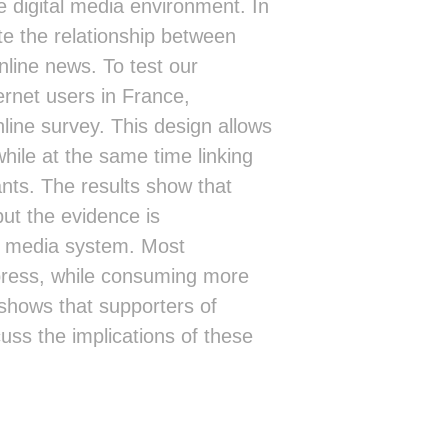
▒▒░     ░░░░░▒▒▒░░░░▒▓▓▓▓▓▒▓▒▒░░░░ 
 digital media environment. In
▒▒   ░  ░░░▒░▒▒░░░░░▒▓▓▓▓▓▒▓▒▒░░░░ 
te the relationship between
▒▒       ░░░░░░░░░░░▓▓▓▓▓▓▒▓▒▒░░░░░
▒▒        ░░░░░░░░ ░▓▓▓▓▓▒▒▓▓▒░░░░░
nline news. To test our
▒▒░ ░  ░ ░░░░░░░░░ ░▓▓▓▓▓▒▒▓▓▒▒░░░░
ternet users in France,
▒▒░ ░     ░░░░░░   ▒▓▓▓▓▓▓▒▓▓▒▒░░░░
▒▒░░░░░░  ░░░░░░ ░ ░▓▓▓▓▓▒▒▓▓▒▒▒░░░
line survey. This design allows
▒▒░░░░░░░ ░░░░░    ░▓▓▓▓▓▓▒▓▓▒▒░░░░
ile at the same time linking
▓▒░░░░░  ░         ░▓▓▓▓▓▒▒▓▒▒▒▒░░░
▓▒░░░░░░░░         ░▓▓▓▓▓▓▒▓▓▒▒▒▒▒▒
ants. The results show that
▓▒░░░░░░           ░▒▓▓▓▓▓▒▓▓▒▒▒▒▒▒
ut the evidence is
▓▓░░░░░░░░░        ░▓▓▓▓▓▓▒▓▒▒░░░░▒
█▓▒▒▒░░░░░░        ░▓▓▓▓▓▒▒▓▒▒▒░░░░
's media system. Most
█▓▒░░░░░░░░        ░▓▓▓▓▓▒▒▓▒▒▒░░▒░
 press, while consuming more
█▓▒░░░░░░░░        ░▓▓▓▓▓▒▒▓▒░░░░▒░
▓▓▒░░░░░░░░        ░▓▓▓▓▓▓▒▓▒░░░░▒░
shows that supporters of
▓▓▒░░░░░░░░        ░▓▓▓▓▓▒▓▓▒░░░░░░
uss the implications of these
▓▓▒░░░░░░░         ░▓▓▓▓▓▒▒▓▒░░░░░░
▓▓▒▒░░░░░░░        ░▓▓▓▓▒▒▓▒░░░░░░░
▓▓▒▒░░░░░░░        ░▓▓▓▓▒▒▓▒░░░░░░░
▓▓▒░░░░░ ░         ▒▓▓▓▓▒▒▓▒▒░░░░░░
▓▓▒░░░░░           ▒▓▓▓▓▒▒▓▒▒░▒░░░░