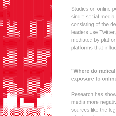
█▓▓█████████████▒▒█▓▓▓▓▓▓▓▓▓▓█████
█▓█████████████▓░▓██▓▓▓▓▓▓▓▓▓█████
Studies on online p
▓█▓████████████▓▒███▓▓▓▓▓▓▓▓██████
single social media 
▓█▓███████▓▓▓██▓█▓██▓▓▓▓▓▓▓███████
▓█▓█▓████▓▓███▓▓▓███▓▓▓▓▓▓████████
consisting of the d
██▓▓▓████▓▓███▓▓▓███▓▓▓▓▓▓████████
leaders use Twitter
██▓▓▓▓███▓▓███▓▓███▓▓▓▓▓▓▓███████▓
█▓▓▓▓▓██▓▓▓██▓▓▓████▓▓█▓▓▓█████▓▓▓
mediated by platform
█▓▓▓▓███▓▓███▓▓███▓▒▓██▓▓▓███▓▓▓▓█
platforms that infl
██▓▓▓███▓▓█▓▓▓▓██▓░░▓██▓▓▓██████▓█
██▓▓▓███▓▓█▓▓▓▓██▓▓▓▓▓▓█████████▓█
█▓▓▓▓██▓▓▓█▓▓▓███▓▒▒▓▓▓▓█████▓▓▓▓█
█▓▓▓▓██▓▓▓▓▓▓▓██▓▒░░▓▓▒▓█████▓▓▓██
█▓▓▓▓██▓█▓▓▓▓███▓░ ░▓█▒███████████
"Where do radical 
█▓▓▓▓████▓▓▓███▓▒░░░▓▓▒████████▓██
exposure to onlin
█▓▓▓████▓▓▓▓███▓░░  ▓▓▓███████████
█▓▓▓▓███▓▓▓▓█▓▓░░░░░▓▓▓███████████
██▓▒▒▓▓█▓▓▓█▓▒░     ▒█▓███████████
Research has shown 
█▓░░▒▓▓▓▓▓█▓▒░ ░░   ▒█▓███████████
▓░░░▒▓▒▓▓▓▓▒░ ░░░░░░░▓████████████
media more negative
▓░░ ▒▓▒▒▒▒▓▒▒ ░░░░░░░▒████████████
sources like the leg
▓░░░▒▒░░░▒▒░ ░   ░░░░░▓███████████