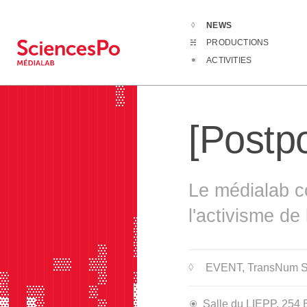
NEWS
News
[Postp
PRODUCTIONS
█████▓██▓███████████████▓▓▓▓▓▓▓▓▓▓
ACTIVITIES
████████████████████████▓▓▓▓▓▓▓▓██
█████████████▓█████████▓▓▓▓▓▓▓▓▓▓█
█████████████▓█████████▓▓▓▓▓▓▓▓▓▓▓
███████████████████████████▓▓█████
[Postpo
██████████████████████████▓▓▒█████
██████████████████████████░ ░█████
██████████████████████████░ ░▓████
██████████████████▓▓██████░  ▓████
█████████████████████████▓░  ▒████
Le médialab c
█████████████████▓▓▓█████▓░░ ░████
█████████████████▓▓▓██████░   ▓███
l'activisme de
███████████████▓▓▓▓▓█████▓░  ░▓███
███████████████▓▓▓▓▓▓███▓░   ░████
███████████▓███▓▓▓▓▓▓▓██▒ ░░ ░████
██████▓▓██▓▓████▓▓▓▓▓▓▓█▒░░░ ░████
EVENT
, TransNum 
▓██████████▓███▓▒▓▓▓▓▓▓▓▓░   ░████
▓██▓▓█████▓████░░▓▓▓▓▓▓▓▒░ ░░░▓███
▒██▒▓██████▓███▒░▓▓▓▓▓▓▓▒░░░░░▓███
Salle du LIEPP, 254 