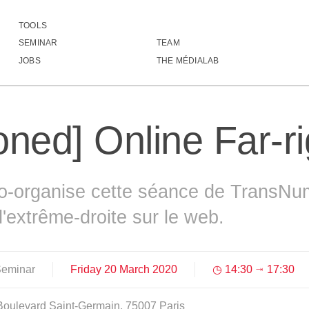
TOOLS
oned] Online Far-right
SEMINAR
TEAM
▓▓▓▓▓█▓▓▓▓▓▓▓█▓▓█▒▒▓▓▓████▓▓▓▓▓▓█▓
JOBS
THE MÉDIALAB
█▓▓▓▓▓▓██▓▓▓▓▓▓▓▓▓▓▓█▓▓▓▓▓▓▓▓▓▓▓▒▓
██▓▓▓▓▓▓▓██▓▓▓▓▓▓▓▓▓▓▓▓▓▓▓▓▓▓▓▓▓░▓
██▓▓▓▓▓▓▓▓▓▓▓▓▓▓▓▓▓▓▓▓▓▓▓▓▓▓▓▓▓▓▓▓
█▓▓▓▓▓▓▓▓▓▓▓▓▓▓▓▓▓▒▓▓▓▓▓▓▓▓▓▓▓▓▓▓▓
ned] Online Far-ri
█▓▓▓▓▓▓▓▓▓▓▓▓▓█▓▓▓▒▓▓▓▓▓▓▓▓▓▓▓▓▓▓▓
▓▓▓▓▓▓▓▓▓▓▓▓▓▓▓▓▓▓▓▓▓▓▓▓▓▓▓▓▓▓▓▓▓▓
▓▓▓▓▓▓▓▓▓▓▓▓▓▓▓▓█▒░▓▓▓▓▓▓▓▓▓▓▓▓▓▓▓
████▓▓▓▓█▓▓▓▓▓▓▓█▒░▓▓▓▓▓▓▓▓▓▓▓▓▓▓▓
████▓▓▓▓██▓▓▓▓▓▓█▓░▓▓▓▓▓▓▓▓█▓▓▓▓▓▓
o-organise cette séance de TransNu
████▓▓▓▓█▓▓▓▓▓▓▓▓▓░▒█▓▓▓▓▓▓▓▓▓▓▓▓▓
████▓▓▓▓█▓▓▓▓▓▓▓▓▓░ █▓▓▓▓▓▓▓▓▓▓▓▓▓
 l'extrême-droite sur le web.
████▓███▓▓▓▓▓▓▓▓▓▓░ ▒▓▓▓▓▓▓▓▓▓▓▓▓▓
█▓▓▓▓▓▓██▓▓▓▓█▓▓▓   ░█▓▓▓▓▓▓▓▓▓▓▓▓
█▓▓▓▓▓▓███▓▓▓█▓▓▒   ░██▓▒▓▓▓▓▓▓▓▓▓
█▓▓▓▓▓▓███▓▓▓█▓▓▒   ░██▓▒▓▓▓▓▓▓▓▓▓
Seminar
Friday
20
March
2020
14:30
17:30
⇥
█▓▓▓▓▓▓██▓▓▓▓██▓░   ░██▓▒▓▓▓▓▓▓▓▓▓
█▒▓▓▓▓▓███▓▓▓▓█▒    ▒███▓▓▓▓▓▓▓▓▓▓
▓▒▓▓▓▓▓███▓▓▓██▒    ▓██▓▓▓▓▓▓▓▓▓▓▓
Boulevard Saint-Germain, 75007 Paris