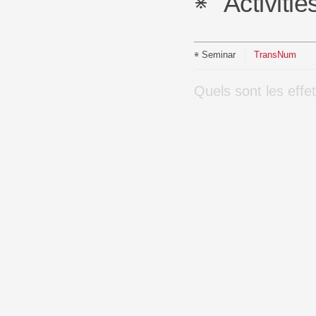
Activitie
Seminar
TransNum
Quels sont les ef