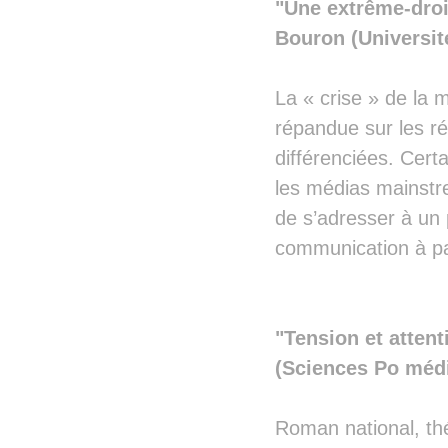
"Une extrême-droi
Bouron (Université
La « crise » de la 
répandue sur les ré
différenciées. Certa
les médias mainstr
de s’adresser à un 
communication à par
"Tension et attent
(Sciences Po méd
Roman national, thé