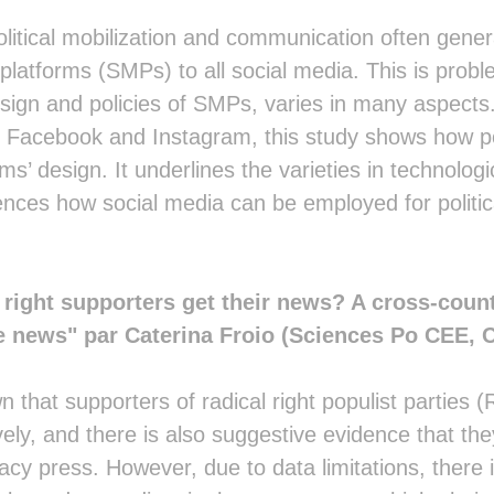
▓▓████▓▓▓▓▓▓▒██▓▓▓▓▓▓▓▓███▓██▓▓▓▓▓
▓▓▓████▓▓▓█▓▒▓▓▓█▓▓▓██████▓█████▓▓
olitical mobilization and communication often genera
█▓▓████▓▓▓▓▓▓▓▓▓█▓▓███████▓▓█████▓
platforms (SMPs) to all social media. This is probl
██████▓▓▓▓▓▓▒▓▓▓▓▓████████▓██████▓
███████▓▓▓░░░▓█▓█▓███████████████▓
esign and policies of SMPs, varies in many aspects
███████▓▓▒ ░▓█████▓▓██████████████
, Facebook and Instagram, this study shows how po
▓████████▓▓███▓███▓▓▓█████████████
████████▓███████████▓▓██████▓▓████
s’ design. It underlines the varieties in technologi
██████████████████████▓█████▓▓████
uences how social media can be employed for politica
█████████████████████████████▓████
███████████████▓█▓████████████████
██████████████▓▓▓▓████████████████
██████████████▓▓▓▓▓███████████████
██████████████████████▓███████████
right supporters get their news? A cross-count
██████████████████████▓███████████
e news" par Caterina Froio (Sciences Po CEE,
█████████████████████████████████▓
██████████▓▓▓█████████████████▓▓▓▓
██████████▓▓▓█████████▓███████▓▓▓▓
that supporters of radical right populist parties
██████████▓▓▓█▓████▓▓██████▓▓█▓▓▓▓
██████████▓▓▓▓▓▓██▓▓█████▓█▓▓▓▓▓▓▓
ly, and there is also suggestive evidence that the
██████████▓▓▓▓▓▓██████████████▓▓▓▓
acy press. However, due to data limitations, there is
██████████▓▓▓▓▓███████████████▓▓▓▓