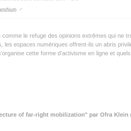
▒ ▒█▓▓▓███▓▓▓▓▒▒   ░▒██▓▓▓▓▓▓▓▓▓▓▓
ransNum
▓ ▒█▓▓▓███▓▓▓▓▒▒░   ░▓█▓▓▓▓▓▓▓▓▓▓▓
█░░█▓▓▓███▓▓▓▓█▒░░░░░▓█▓▓▓▓▓▓▓▓▓▓▓
█▓░▓██████▓▓▓▓█▒  ░▒▒▓▓▓▓▓▓▓▓▓▓▓▓▓
█░▒███████▓▓▓▓▓░ ░░▒▒▓▓▓▓▓▓▓▓▓▓▓▓▓
░ ▓███████▓▓▓█▓░  ░▓▓▓▓▓▓▓▒▒▓▓▓▓▓▓
 comme le refuge des opinions extrêmes qui ne tro
 ▒████████▓▓▓█▓░░ ░▓▓▓▓▓▓▓░░▓▓███▓
s, les espaces numériques offrent-ils un abris privi
 ▓██▓█████▓▓▓█▒ ░░▒▓▓▓▓▓▓▓░▒█▓███▓
░███▓████▓▓▓▓█▒   ░▓▓▓▓▓▓▓▒▓▓▓██▓▓
organise cette forme d'activisme en ligne et quels 
▒██▓▓████▓▓▓█▓░   ░▓▓▓▓▓▓▓██▓▓██▓▓
▒█▓▒▓████▓▓▓█▓░ ░▒▓▓▓▓▓▓▓▓█▓▓▓██▓▓
▒██▓▓████▓▓▓▓▓░░▓█▓▓▓▓▓▓▓███▓▓██▓▓
▒██▓▓█████▓▓▓██▓▓▓▓▓▓▓▓▓████████▓█
 ▓█▓▓████▓▓▓▓▓░▒▓▓▓▓▓▓▓████▓▓███▓█
░▒█▓▓████▓▓▓█▓▓▓▓▓▓▓▓▓▓▓▓▓▒▓▓███▓█
▓▓▓▓▓▓███▓█▓██▓▒▓▓▓▓▓▓▓▓▓▓▒▓▓█████
▓▓▓▓▓▓██▓▓▓█▓░░ ▒▓▓▓▓▓▓████▓▓█████
▓▓▓▓▓▓▓▓▓▓█▓   ░▓▓▓▓▓▓▓█▓▓▓▓▓▓████
▓█▓▓▓▓▓▓▓▓█░   ▒▓▓▓▓▓▓██▓▓▓▓▓▓███▓
ecture of far-right mobilization" par Ofra Klei
▓▓▓▓▓▓▓▓▓▓▒░░░▒▓▒▓▓▓▒▓█▓▓▓▓▓▓▓███▓
▓▓▓████▓▓▓░  ▓██▓▓▓▓▒▓██▓▓▓▓▓▓█▓▓█
▓▓█████▓▓▓░░▒██▓▓▓▓▓▓▓▓██▓▓█▓▒▓▓▓█