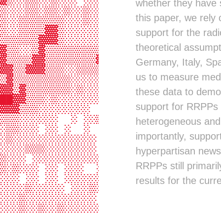
▓▒░░▒▒░░▒░░░ ░░░░░ ░  ▓█████████▒▓
whether they have 
▒░░░▒▒░▒▒░▒░░▒░░▒░░░  ░█████████░░
this paper, we rely
▒░░▒▒▒▒▒▒▒░░░▒░░░░ ░░░░▓████████░░
▒░░▒▒▒▒▓▓▒░░░░░░░░░░░░░▒███████▓░ 
support for the rad
▒▒▒▒▒▒▓▓▓▒░░░░░░▒▒▒░░░░░███████▓░ 
theoretical assumpti
▓▒▒░░▒▓▒▒▒▒▒▒▒▒▒▒▓▒░░░░░▓██████▓  
▓▒▒▒▒▓▓▒▒▒▒▒▒▒▒▓▓▒▒░▒░░░▓██████▓  
Germany, Italy, Spa
▓▓▒▒▓▓▓▒▒▒░░▒▒▒▒▒▒░░▒░▒░▒██████▓  
us to measure media
▒▓▒▒▒▒▒▒▒▒▒░░░░░░░░░░░░░▓██████▒  
▓▓▒▓▒▒▒▒▒▒▒░▒░░░░░░  ░░ ▓██████░  
these data to demogr
██▓▓▒▒▒░▒░░░░░░░░ ░░ ░░░███████░  
support for RRPPs 
▓▓▓▒▒▒░░░░░░░░    ▒░░░░▒███████░  
▒▒▒░░░░░░  ░ ░░▒▒░░    ▒██████▓░ ░
heterogeneous and 
░▒▒░░░ ░░ ░  ░         ▓██████▓  ░
importantly, suppor
░▒░░░░░░░░░░░░░        ▓██████▓ ░ 
░░░░▒▒▒░░░░░░░░ ░  ░  ░▓██▓███▒   
hyperpartisan news
▒░░░ ░░░░░░░░░░░░    ░░▓██▓▓██▒   
RRPPs still primari
▒░▒░░░ ░░ ░░░  ░░░░░   ▓██▓▓██▓░  
░░░ ░░ ░░ ░░░░░░░░░ ░  ▒██▒███░  ░
results for the cur
░░░░▒░░░░░ ░░░▒░░░  ░░ ▓██░▒██   ▓
░░░▒░░░░░░░░░░░ ░░ ░░ ░███░▒█▓░  ▓
░░░▒░░▒░░▒░░░░░░░░░░░░░▓██░▒██▓ ░░