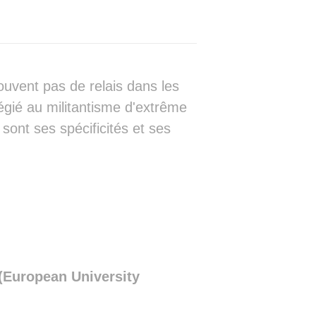
▓▓▓▓▓▓▓▓▓▓▓▓▓▓▓▓▓▓▓▓▓▓▓▓▓▓▒▓░░░░   
▓▓▓▓▓▓▓▓▓▓▓▓▓▓▓▓▓▓▓▓▓▓▓▓▓▓▓▒░░░░   
▓▓▓▓▓▓▓▓▓▓▓▓▓▓▓▓▓▓▓▓▓▓▓▓▒▒▓▒░░░░░  
▓▓▓▓▓▓▓▓▓▓▓▓▓▓▓▓██▓▓▓▓▓▓▓▒▓▓▒░▒░░░░
▓▓▓▓▓▓▓▓▓▓▓█▓▓▓▓██▓▓▓▓▓▓▒▒▓▓▒░░░░░░
▓▓▓▓▓▓▓▓▓▓▓▒▓█▒▓██▓▓▓▓▓▒▒▒▓▓▒░░░░░░
uvent pas de relais dans les
▓▓▓▓▓▓▓▓▓▓█░▒█▓▓█▓▓▓▓▓▓▓▒▓▓▓▒▒▒░░░░
légié au militantisme d'extrême
▓▓▓▓▓▓▓▓▓▓▓░░▓███▓▓▓▓▓▓▒▒▓▓▓▒▒▒░░░▒
▓▓▓▓▓▓▓▓▓▓▓░ ░▓██▓▓▓▓▓▓▓▓▓▓▓▒▒▒░░░░
sont ses spécificités et ses
▓▓▓█▓▓▓▓▓▓▓  ▒▓█▓▓▓▓▓▓▓▓▓▓▓▓▓▒▒▒▒▒▒
▓▓▓▓▓▓▓▓▓█▒ ▒██▓▒▓▓▓▓▓▓▓▓▓▓▓▓▓▒▒▒▒░
▓▓▓▓▓▓▓▓▓▓░░▓▓█▒░▓▓▓▓▓▓▓▓▓▓▓▓▓▓▒▒▒░
███▒░█▓▓▓▒▒▓▓▓▓▒▒▓▓▓▓▓▓▓▓▓▓▓▓▓▓▒▒▒▒
██▓░░█▓▓▓ ░▓▓▓▒▒▒▓▓▓▓▓▓▓▓▓▓▓▓▓▓▒▒▒▒
██▓ ▒█▓▓▓ ░▓█▓░░▒▓▓▓▓▓▓▓▓▓▓▓▓▓▓▒▒▒▓
██▒ ▓█▓▓▓ ▒▓▓▓░ ▒▓▒▓█▓▓▓▓▓▓▓▓▓▓▒▒▒▓
█▓░ ▓▓▓▓▓░▓▓▓▓▓▓▓▓▓▓█▓▓▓▓▓▓▓▓▓▓▓▒▒▓
▓▓░░▓▓▓▓▓▓▓▓▓▒▒▓▓▓▒▓█▓▓██▓▓▓▓▓▓▓▓▓▓
▓▓▒▓▓▓▓▓▓▓▓▓▓░▒▓▓▓▒▓██████▓▓▓▓▓▓▓▓▓
n (European University
▓▓▒▓▓▓▓▓▓▓▓▓▓▒▒▓▓▓▓▓███████▓▓▓▓▓▓▓▓
▓░▒▓▓▓▓▓▓▓▓▓▓▓▒▓▓▓▓▓█▓▓▓▓▓▓▓▓▓▓▓▓▒▓
▓▒▓▓▓▓▓▓▓▓▓▓▓▒▒▓▓▓▓▓▓▓▓▓▓▓▓▓▓▓▓▓▓▒▓