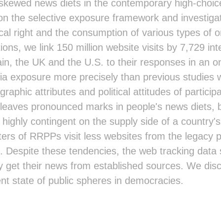
█████████████▓▓███████████████▓▓▓▒
skewed news diets in the contemporary high-choice
██████▓▓█▓▓▓▓▓▓███████████████▓▓▓▒
 on the selective exposure framework and investiga
█▓▓▓██▒▒█▓▓▓▓▓▓████████▓▓▓████▓▓▒▒
▓▓▓▓██░░██▓▓▓▓▓▓████▓█▓▓▓▓▓███▓▓▒▒
ical right and the consumption of various types of o
▒▓▓▓██ ▒█▓▓▓▓▓▓▓████▓▓▓▓▓▓▓███▓▓▒▒
ons, we link 150 million website visits by 7,729 in
░▓▓▓█▓ ▒█▓▓▓▓▓▓▓████▓▓▓▓▓█████▓▓▒▒
░█▓▓█▒ ▒▓▓▓▓▓▓▓█████▓▓██▓██▓▓▓▓▓▓▒
in, the UK and the U.S. to their responses in an on
░██▓█░ ▒▓▓▓▓▓▓▓████▓██▓▓▓▓█▓▓▓▓▓▓▓
 exposure more precisely than previous studies wh
 ▓▓▓▓░░▓▓▓███▓█████▓████▓▓▓▓▓▓▓▓▓▓
░▓▓▓▓▓▓▓▓▓████▓▓██▓█████▓▓▓▓▓▓▓▓▓▓
aphic attributes and political attitudes of particip
 ▓▓▓▓▓▓▓▓▓█████▓▓▓▓█████▓▓▓▓▓▓▓▓▓▓
leaves pronounced marks in people's news diets, b
 ▓█▓▓▓▓████████████████████▓▓▓▓▓▓▓
 ▓█▓▓▓▓████████████████████▓▓██▓█▓
highly contingent on the supply side of a country
 ▓█▓▓▓▓████████████████████▓▓█▓▓▓▓
ters of RRPPs visit less websites from the legacy
 ▓█▓▓▓▓█████████████████████▓█▓▓▓▓
░▓▓▓▓▓▓█████████████████████▓█▓▓▓▓
. Despite these tendencies, the web tracking data 
▒█▓▓▓▓▓███████████████████████▓▓▓▓
ly get their news from established sources. We disc
▓█▓█▓▓▓███████████████████████▓██▓
██▓█▓▓▓███████████████████████▓█▓▓
rent state of public spheres in democracies.
██▓█▓▓▓███████████████████████▓▓█▓
█▓▓▓▓▓▓▓▓███████████████████▓▓▓▓▓▓
▓▓▓▓▓▓▓▓▓██████████████████▓▓▓▓▓▓▓