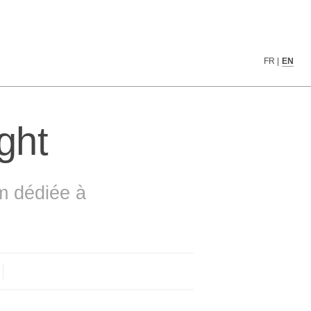
▓▓▓▓▓█▓▓▓▓▓▓▓▓▓▓▓▓▓▓▓▓▓▓▓▓▓▓▒▒▒░▒▒▒
FR
|
EN
▓▓▓▓▓▓█▓▓▓▓▓▓▓▓▓▓▓▓▓▓▓▓▓▓▓▓▓▒▒▒░▒▒▒
▓▓▓▓▓▓█▓▓▓▓▓▓▓▓▓▓▓▓▓▓▓▓▓▓▓▓▓▒░▒░▒▒▒
▓▓▓▓▓██▓▓▓▓▓▓▓▓▓▓▓▓▓▓▓▓▓▓▓▓▓▒▒▒▒▒▒▒
▓▓▓▓▓▓▓▓▓▓▓▓▓▓▓▓▓▓▓▓▓▓▓▓▓▒▓▓▒░░▒▒▒░
ght
▓▓▓▓▓▓▓▓▓▓▓▓▓▓▓▓▓▓▓▓▓▓▓▓▒▒▓▓▒░░░░░ 
▓▓▓▓▓▓▓▓▓▓▓▓▓▓▓▓▓▓▓▓▓▓▓▓▒▒▓▓▒░░    
▓▓▓▓▓▓▓▓▓▓▓▓▓▓▓▓▓▓▓▓▓▓▓▓▒▒▒▓▒░░    
▓▓▓▓▓▓▓▓▓▓▓▓▓▓▓▓▓▓▓▓▓▓▓▓▒▒▒▓▒░░    
▓▓▓▓▓▓▓▓▓▓▓▓▓▓▓▓▓▓▓▓▓▓▓▓▒▒▒▓▒░░    
m dédiée à
▓▓▓▓▓▓▓▓▓▓▓▓▓▓▓▓▓▓▓▓▓▓▓▓▒▒▒▓▒░░    
▓▓▓▓▓▓▓▓▓▓▓▓▓▓▓▓▓▓▓▓▓▓▓▓▒▒▒▓▒░░    
▓▓▓▓▓▓▓▓▓▓▓▓▓▓▓▓▓▓▓▓▓▓▓▓▒▒▒▓▒░░    
▓▓▓▓▓▓▓▓▓▓▓▓▓▓▓▓▓▓▓▓▓▓▓▓▒▒▒▓▒░░    
▓▓▓▓▓▓▓▓▓▓▓▓▓▓▓▓▓▓▓▓▓▓▓▓▒▒▒▓▒░░    
▓▓▓▓▓▓▓▓▓▓▓▓▓▓▓▓▓▓▓▓▓▓▓▓▒▒▒▓░░░    
▓▓▓▓▓▓▓▓▓▓▓▓▓▓▓▓▓▓▓▓▓▓▓▒▒▒▒▓░░░░   
▓▓▓▓▓▓▓▓▓▓▓▓▓▓▓▓▓▓▓▓▓▓▓▒▒▒▓▒░░░ ░  
▓▓▓▓▓▓▓▓▓▓▓▓▓▓▓▓▓▓▓▓▓▓▓▓▓▓▒▒░░░    