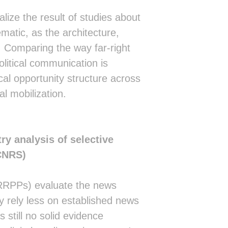
▓█▓▓▓██▓▓▓▓▓▓▒▓▓▓▓▓▓█▓▓▓▓▓▓▓▓▓▓▓▓▒▓
▓▓▓▓▓▓▓▓▓▓▓▓▒▒▓▓▓▓▓▓▓▓▓▓▓▓▓▓▓▓▓▓▓▒▓
lize the result of studies about
█▓▓▓▓▓▓▓▓▓▓▓▒▒▓▓▓▓▓▓▓▓▓▓▓▓▓▓▓▓▓▓▓▒▓
ematic, as the architecture,
▓▓▓▓▓▓▓▓▓▓▒▒▓▓▓▓▓▓▓▓▓▓▓▓▓▓▓▓▓▓▓▓▒▒▓
▓▓▓▓▓▓▓▓▒▒▒▒▒▓▓▓▓▓▓▓▓▓▓▓▓▓▓▓▓▓▓▒▒▒▓
. Comparing the way far-right
▓▓▓▓▓▓▓▓▒▒▒▒▒▓▓▓▓▓▓▓▓▓▓▓▓▓▓▓▓▓▓▒▒▓▓
litical communication is
▓▓▓▓▓▓▓▓▒▒▒▒▒▓▓▓▓▒▒▓▓▓▓▓▓▓▓▓▓▓▓▒▒▓▓
▓▓▓▓▓▒▒▒▒▒▒▒▒▒▓▓▒▒▓▓▓▓▓▓▓▓▓▓▓▓▓▒▒▒▒
cal opportunity structure across
█▓▓▒▒▒▒▒▒▒▒▒▒▒▓▓▓▓▓▓▓▓▓▓▓▓▓▓▓▓▓▒▒▒▒
l mobilization.
█▓▓▓▓▒▒▒▒▒▒▒▒▒▓▓▓▓▓▓▓▓▓▓▓▓▓▓▓▓▓▒▒▒▒
█▓▒▒▒▒▒▒▒▒░░▒▒▓▓▓▓▓▓▓▓▓▓▓▓▓▓▓▓▓▒▒▒░
▓▓▒▒▒▒▒▒▒░░▒▒▒▓▓▓▓▓▓▓▓▓▓▓▓▓▓▓▓▓▒▒▒░
█▓▒▒▒▒▒▒░░░▒▒▒▓▓▓▓▓▓▓▓▓▓▓▓▓▓▓▓▓▒▒▒░
█▓▒▒▒▒▒░░░░▒▒▒▓▓▓▓▓▓▒▒▓▓▓▓▓▓▓▓▓▒▒░ 
ry analysis of selective
█▓▒▒▒▒▒░░░░▒▒▒▓▓▓▓▓▓▒▒▓▓▓▓▓▓▓▓▓▒▒░ 
 CNRS)
▓▓▒▒▒▒░░░░░▒▒▒▓▒▓▓▓▒▒▒▓▓▓▓▓▓▓▓▒▒░░ 
▓▒░░░░░░░░░▒▒▒▒▒▒▒▒▒▒▒▓▓▓▓▓▓▒▒▒░░░ 
▓▒░░░░░░░░░▒▒▒▒▒▒▒▒▒▒▒▓▓▓▓▓▓▒▒▒░░░ 
 (RRPPs) evaluate the news
▓▒░░░░░░░░░▒▒▒▒▒▒▒▒▒▒▒▓▓▓▓▓▓▒▒▒░░░ 
▓▒░░  ░░░░░▒▒▒▒▒▒▒░▒▒▒▓▓▓▓▓▓▒▒▒░░░ 
y rely less on established news
▓▒░░   ░░░░▒▒▒▒▒▒▒▒▒▒▒▓▓▓▓▓▓▒▒░░░░ 
 still no solid evidence
▓▒░░  ░░░░░▒▒▒▒▒▒░░░▒▓▓▓▓▓▓▓▒▒░░░░ 