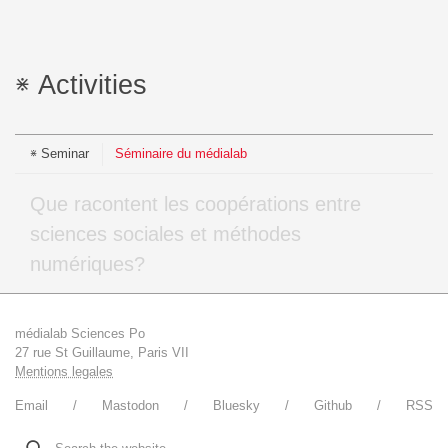
Activities
Seminar
Séminaire du médialab
Que racontent les coopérations entre
sciences sociales et méthodes
numériques?
médialab Sciences Po
27 rue St Guillaume, Paris VII
Mentions legales
Email
Mastodon
Bluesky
Github
RSS