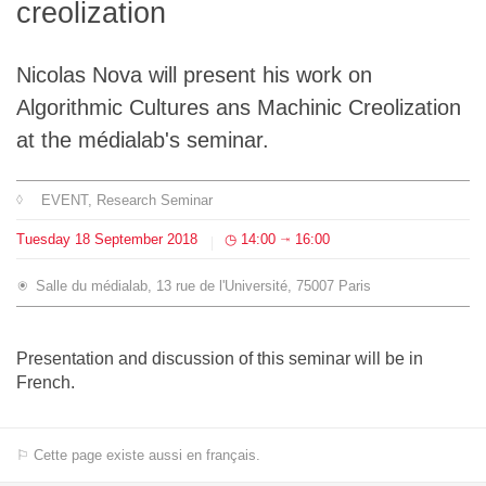
creolization
Team
Nicolas Nova will present his work on
The médialab
Algorithmic Cultures ans Machinic Creolization
at the médialab's seminar.
FR
|
EN
EVENT
, Research Seminar
Tuesday
18
September
2018
14:00
16:00
⇥
Salle du médialab, 13 rue de l'Université, 75007 Paris
Presentation and discussion of this seminar will be in
French.
⚐ Cette page existe aussi en français.