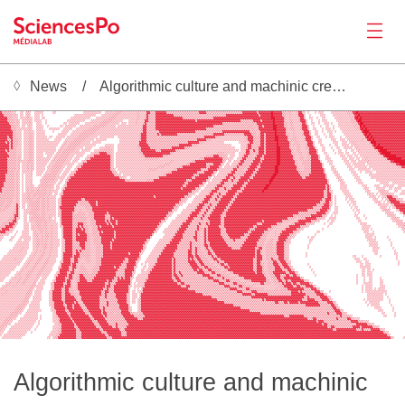
News
Algorithmic culture and machinic creolization
News
▒▒▒▒▒░░▒░ ░░░ ░▒░  ░░░░░   ░░                      ░░░░░░░░ ░░░░░▒▒▒░░░░░░░░▒░░░░▒▓▒▒▒▓▓▓▓▓▒▒▒▒▒▒▒▒▒▒▒▒▒▒▒▒▓▓▓▓▓▓▓▓▓▓▓▒▒▒▒▒▒▒▒▒▒▒▒▒▒▒▒▒▒▒▒▒▒▒▒▒▓▓▓▓▓▓██▓▓▓▓▓▒░░▒▒░░░▒▓▓▒  ░     ░░░   ░░░░░░░░░▒▒▒▓█▓▓▓▓▓▓▓▓▓▓▓▓▓▓▓▓▓▓▓▓▓▓▓▓▓▓▓▓
▓▒▒▒▒▒░░░  ░░ ░▒░  ░░░░░     ░░               ░░░░░░░░░░  ░░░░░░▒▒▒░░░░░░░░░▒░░░░▓▓▒▒▒▓▓▓▓▓▓▒▒▒▒▒▒▒▒▒▒▒▒▒▒▒▒▒▒▓▓▓▓▒▒▒▒▒▒▒▒▒▒▒▒▒▒▒▒▒▒▒▒▓▓▓▓▓▓▓▓▒▓▓▓▓▓▓▓█▓▓▓▓▓▒▒░▒▒░░░▒▓▓▒░ ░   ░ ░░░    ░░░░░░░░░▒▒▒▓▓█▓▓▓▓▓▓▓▓▓▓▓▓▓▓▓▓▓▓▓▓▓▓▓▓▓▓
▓▓▒▒▒▒▒░▒░ ░░ ░▒░  ░░░ ░                 ░░░░░░░░░░░░   ░░░░░░▒▒▒░░░░░░░░░░░▒░░░▒▓▒▒▒▒▓▓▓▓▓▓▓▓▓▓▒▒▒▒▒▒▒▒▒▒▒▒▒▒▒▒▒▒▒▒▒▒▒▒▒▒▒▒▒▓▓▓▓▓▓▓▓▓▓▓▓▓▓▓▓▓▓▒▓▓▓▓▓▓█▓▓▓▓▓▒▒░░▒░░░░▓▓▓░  ░     ░░░    ░░░░░░░░░▒░▒▓▓█▓▓▓▓▓▓▓▓▓▓▓▓▓▓▓▓▓▓▓▓▓▓▓▓▓
▓▓▓▓▒▒▒░░░ ░░░░▒░░ ░░░ ░░              ░░░░░░░░░░░   ░░░░░░░▒▒▒▒░░░░░░░░░░░░▒░░░▒▓▒▒▒▒▓▓▓▓▓▓▓▓▓▓▓▓▓▓▓▒▒▒▒▒▒▒▒▒▒▒▒▒▒▒▒▒▓▓▓▓▓▓▓▓▓▓▓▓▓▓▓▓▓▓▓▓▓▓▓▓▓▓▓▓▓▓▓▓██▓▓▓▓▓▒░░▒░░░░▒▓▓▒  ░░  ░  ░░     ░░░░░░░░░▒░▓█▓█▓▓▓▓▓▓▓▓▓▓▓▓▓▓▓▓▓▓▓▓▓▓▓▓
▓▓▓▓▒▒▒▒░▒░ ░░░░▒░ ░░░░  ░           ░░░░░░░░░░   ░░░░░░░▒▒▒▒▒░░░░░░   ░░░░▒░░░░▓▓▒▒▒▒▓▓▓▓▓▓▓▓▓▓▓▓▓▓▓▓▓▓▓▓▓▓▒▓▓▓▓▓▓▓▓▓▓▓▓▓▓▓▓▓▓▓▓▓▓▓▓▒▒▒▒▒▒▒▓▓▓▓▒▓▓▓▓▓▓█▓▓▓▓▓▒░░▒▒░░░▒▓▓▓░  ░   ░ ░░░     ░░░░░░░░▒▒▒▓██▓▓▓▓▓▓▓▓▓▓▓▓▓▓▓▓▓▓▓▓▓▓▓▓
▓▓▓▓▓▒▒▒░▒░ ░░░░▒░  ░░░  ░         ░░ ░░░░░░   ░░░░░░░░▒▒▒▒▒░░░░░░ ░░░ ░░░░▒░░░▒▓▒▒▒▒▒▓▓▓▓▓▓▓▓▓▓▓▓▓▓▓▓▓▓▓▓▓▓▓▓▓▓▓▓▓▓▓▓▓▓▓▓▓▒▒▒▒▒▒▒▒▒▒▒▒▒▒▒▒▒▒▒▓▓▓▓▓▓▓▓▓█▓▓▓▓▓▒▒░▒▒░░░░▒▓▓▒  ░░  ░  ░░░ ░   ░░░░░░░░▒░▒▓██▓▓▓▓▓▓▓▓▓▓▓▓▓▓▓▓▓▓▓▓▓▓▓
▓▓▓▓▓▓▒▒▒░░ ░░ ░▒░  ░░░░  ░      ░░ ░░░░░░  ░░░░░░░░▒▒▒▒▒▒░░░░░░ ░░░░░░░░░░░░░░▓▓▒▒▒▒▒▓▓▓▓▓▓▓▓▓▓▓▓▓▓▓▓▓▓▓▓▓▓▓▓▓▓▓▓▓▓▓▓▒▒▒▒▒▒▒▒▒▒▒▒▒▒▒▒▒▒▒▒▒▒░▒▒▓▓▒▓▓▓▓▓██▓▓▓▓▒▒░░▒░░░░▒▓▓▓░  ░   ░  ░░  ░  ░░░░░░░░░▒░▒█▓█▓▓▓▓▓▓▓▓▓▓▓▓▓▓▓▓▓▓▓▓▓▓
▓▓▓▓▓▓▒▒▒░░░░░░░▒░  ░░░░   ░░░░░░  ░░░░░  ░░░░░░░▒▒▒▒▒▒░░░░░░░░░░░░░░░░░░░░░░░▒▓▓▒▒▒▒▒▓▓▓▓▓▓▓▓▓▓▓▓▓▓▓▓▓▓▓▓▓▓▓▓▓▓▓▓▒▒▒▒▒▒▒▒▒▒▒▒▒▒▒▒▒▒▒▒▒▒▒▒▒▒▒░▒▓▓▓▓▓▓▓▓██▓▓▓▓▓▒░▒▒▒░░░▒▓▓▓▒  ░░   ░ ░░░ ░   ░░░░░░░░░▒░▓█▓█▓▓▓▓▓▓▓▓▓▓▓▓▓▓▓▓▓▓▓▓▓
▓▓▓▓▓▓▓▒▒░░░ ░░░▒░░ ░░░░░    ░    ░░░░  ░░░░░░▒▒▒▒▒▒▒░░░░░░░░░░░░░░░░░░░░░░░░░▒▓▓▒▒▒▒▒▒▒▓▓▓▓▓▓▓▓▓▓▓▓▓▓▓▓▓▓▓▓▒▒▒▒▒▒▒▒▒▒▒▒▒▒▒▓▓▓▓▓▓▓▓▓▓▓▓▓▓▓▒▒▒▒░▒▓▓▓▓▓▓▓▓█▓▓▓▓▓▒░░░▒░░░░▒▓▓▓░  ░░  ░  ░░░ ░   ░░░░░░░░░░░▓███▓▓▓▓▓▓▓▓▓▓▓▓▓▓▓▓▓▓▓▓
▓▓▓▓▓▓▓▒▒░░░ ░░░▒▒░ ░░░░░       ░░░░░  ░░░░░▒▒▒▒▒▒▒░░░░░░░░░░░░░░░░░░░░░░░░░░▒▓▓▓▒▒▒▒▒▒▓▒▓▓▓▓▓▓▓▓▓▒▒▒▒▒▒▒▒▒▒▒▒▒▒▒▒▒▒▒▒▓▓▓▓▓▓▒▒▒▒▒▒▒▒▒▒▒▓▓▓▓▒▒▒░▒▓▓▒▓▓▓▓▓█▓▓▓▓▓▒▒░░▒░░░░▒▓▓▓▒  ░░   ░  ░░      ░░░░░░░░░░░▓█▓█▓▓▓▓▓▓▓▓▓▓▓▓▓▓▓▓▓▓▓
▓▓▓▓▒▓▓▒▒░░░ ░░░▒▒░ ░░░░░░ ░░  ░░░░░ ░░░░░░▒▒▒▒▒▒░░░░░ ░░░░░░░░  ░░░░░░░░░░░░▒▓▓▓▒▒▒▒▒▒░▒▒▒▒▒▒▒▒▒▒▒▒▒▒▒▒▒▒▒▒▒▒▒▒▒▓▓▓▓▓▓▒▒▒░░░░░░░░░░░░░▒▒▓▓▓▒▒▒▒▓▓▒▓▓▓▓▓██▓▓▓▓▓▒░░▒▒░░░░▒▓▓▓░  ░░   ░ ░░░   ░  ░░░░░░░░░░░▓█▓█▓▓▓▓▓▓▓▓▓▓▓▓▓▓▓▓▓▓
Productions
▓▓▓▓▒▒▓▒▒▒░░ ░░░▒▒░ ░░░░░░░   ░░░░  ░░░░░▒▒▒▒▒▒░░░░░ ░░░░░░       ░░░░░░░░░░░▒▓▓▓▒▒▒▒▒▒▒▒▒▒▒▒▒▒▒▒▒▒▒▒▒▒▒▒▒▒▒▒▓▓▓▓▓▒▒▒░░░░░░░░░░░░░░░░░░░▒▓▓▓▒▒▒▒▓▓▒▓▓▓▓▓██▓▓▓▓▓▒░▒▒▒░░░░▒▓▓▓▒   ░░     ░░░  ░░░ ░░░░░░░░▒░░▓█▓█▓▓▓▓▓▓▓▓▓▓▓▓▓▓▓▓▓
▓▓▓▒▓▒▓▒▒▒░░ ░░░▒▒░ ░░░░░░░░░░░░░  ░▒░░▒▒▒▒▒▒░░░░░ ░░░░░          ░░░░░░░░░░░▓▓▓▓▒▒▒▒▒▒▒▒▒▒▒▒▒▒▒▒▒▒▒▒▒▒▒▓▓▓▓▓▓▒▒▒░░░░░░░░░░░        ░░░░░▒▓▓▒▒▒▒▓▓▒▓▓▓▓▓▓█▓▓▓▓▓▓▒░░▒▒░░░░▒▓▓▓░  ░░      ░░░  ░░░ ░░▒░░░░░░░░▒███▓▓▓▓▓▓▓▓▓▓▓▓▓▓▓▓
▓▓▓▓▓▒▓▒▒▒░░ ░░░▒▒░ ░░░░░░░░░░░░  ░▒░░▒▒▒▒▒▒░░░░░░░░░     ░░░░░  ░░░░░░░░░░░▒▓▓▓▓▓▒▒▒▒▒▒▒▒▒▒▒▒▒▒▒▒▒▓▓▓▓▓▓▓▒▒▒░░░░░░░░░░░░░░░░░░░     ░░░▒▓▓▒▒▒▒▒▓▓▒▓▓▓▓▓▓█▓▓▓▓▓▓▒░▒░▒▒░░░▒▓▓▓▒   ░░   ░  ░░  ░░░░ ░░▒░░░░░░░░▒▓█▓█▓▓▓▓▓▓▓▓▓▓▓▓▓▓
▓▓▓▓▓▒▓▒▒░░░ ░░░▒▒░ ░░░░░░░░░░░  ░▒░░▒▒▒▒▒░░░░ ░░░░    ░░░▒▒▒░░  ░░░░░░░░░░░▒▒▓▓▓▓▓▒▒▒▒▒▒▒▒▒▒▒▒▓▓▓▓▓▓▓▒▒▒░░░░░░░░░░░░░░░░░░░░░░░░░   ░░░▒▓▓▒▒▒▒▓▓▓▒▓▓▓▓▓▓██▓▓▓▓▓▒░░░▒▒░░░▒▒▓▓▓░   ░░   ░  ░░  ░░░░░ ░▒░░░░░░░░▒▓████▓▓▓▓▓▓▓▓▓▓▓▓
▓▓▓▒▓▒▒▒▒░░░ ░░░▒▒░ ░░░░░░░░░░░ ░▒░▒▒▒▒▒▒░░░ ░░░░░  ░░░▒▒▒▒▒▒▒░  ░░░░░░░░░░░░▒▓▓▓▓▓▓▓▓▒▒▒▓▓▓▓▓▓▓▓▒▒▒░░░░░░░░░░░░░░░░░░░░░░░░░░░░░░░░ ░░░▓▓▒▒▓▒▒▓▓▓▒▓▓▓▓▓▓██▓▓▓▓▓▓▒░░▒▒░░░░▒▓▓▓▓░  ░░    ░  ░░  ░  ░░ ░▒░░░░░░░░░▒▓████▓▓▓▓▓▓▓▓▓▓
▓▓▓▓▒▒▒▒▒░░░ ░░░▒▒░ ░░░░ ░░░░░ ░▒░▒▒▒▒▒░░░░░░░░   ░░▒▒▒▓▓▓▓▒▒▒░ ░░░░░░░░░░░░░▒▒▓▓▓▓▓▓▓▓▓▓▓▓▓▓▓▒▒░░░░░░░░░░░░░░░░░░░░░░░░▒▒▒▒░░░░░░  ░░░▒▓▓▒▒▒▒▒▓▓▓▒▓▓▓▓▓▓██▓▓▓▓▓▓▒░░░▒▒░░░▒▓▓▓▓▒   ░░    ░ ░░░ ░░  ░░ ░░░░░░░░░░░▒▓█████▓▓▓▓▓▓▓▓
▓▓▓▓▓▒▒▒▒░▒░ ░░░▒▒░ ░░░░  ░░░ ░▒░▒▒▒▒▒░░░ ░░░░  ░░▒▒▓▓▓▓▓▓▓▓▓▒░ ░░░░░░░░░░░░░░▒▒▓▓▓▓▓▓▓▓▓▓▒▒▒░░░░░░░░░░░░░░░░░░░░░▒▒▒▒▓▓▓▒▒▒▒░ ░░░  ░░▒▓▓▒▒▒░▒▓▓▓▒▓▓▓▓▓▓▓██▓▓▓▓▓▓▓▒░░░▒░░░▒▒▓▓▓▓░   ░░      ░░░ ░░░ ░░ ░░░░░░░░░░░░▒▓██████▓▓▓▓▓
▓▓▓▓▒▒▒▒▒░▒░ ░░░▒▒░ ░░░░░░░░ ░▒░▒▒▒▒▒░░░ ░░░   ░▒▒▓▓▓▓▓▓▓▓▓▓▓▒░ ░░░░░░░░░░░░░░░░▒▒▒▒▒▒▒▒░░░░░░░░░░░░░░░░░░░░░░▒▒▒▓▓▓▓▓▓▓▓▓▓▒▒░░░░  ░░▒▓▓▒▒▒▒▒▓▓▓▒▒▓▓▓▓▓▓▓██▓▓▓▓▓▓▓▒░░░▒▒░░▒▒▓▓▓▓▒   ░░░      ░░░ ░░░ ░░ ░░▒░░░░░░░░░░▒▓███████▓▓
▓▓▓▓▒▒▒▒▒░▒░░░░▒▒▒░ ░░░░░░░ ░▒░▒▒▒▒▒░░░ ░░░  ░▒▒▓▓▓▓▓▓▓▓▓▓▓▓▓▒░ ░░░░░░░░░░░░░░░░░░░░░░░░░░░░░░▒▒░░░░░░░░░░▒▒▓▓▓▓▓▓▓▓▓▓▓▓▓▓▓▒░ ░░ ░░░▒▓▓▒▒▒▒▒▓▓▓▓▒▓▓▓▓▓▓▓▓██▓▓▓▓▓▓▓▓▒░░░▒▒▒▒▒▓▓▓▓▓░   ░░░      ░░░ ░░░ ░░░░░▒░░░░░░░░░░░▒▓▓██████
▓▓▓▓▒▒▒▒▒░▒ ░░░▒░▒░ ░░░░░░ ░░░▒▒▒▒▒░░░░░░  ░░▒▓▓▓▓▓▓▓▓▓▓▓▓▓▓▓▒░ ░░░░░░░░░░░░░░░░░░░░░░░░░░░▒▒▒░░░░░░░░░▒▒▓▓▓▓▓▓▓▓▓▒▒▒▒▓▓▓▓▒░ ░░ ░░░▒▓▓▒▒▒▒▒▓▓▓▓▒▓▓▓▓▓▓▓▓▓██▓▓▓▓▓▓▓▓▒▒░░▒▒▒▒▒▓▓▓▓▓▓░   ░░       ░░░ ░░░░░░░ ░░░░░░░░░░░░░░▒▒▓▓███
▓▓▓▓▒▒▒▒▒░▒ ░░░▒░▒░ ░░░░░ ░░░▒▒▒▒▒░░ ░░░  ░▒▒▓▓▓▓▓▓▓▓▓▓▓▓▓▓▓▓▒░ ░░░░░░░░░░░░░░░░░░░░░░░▒▒▒▒░░░░░░░░▒▒▓▓▓▓▓▓▓▓▓▓▓▓▓▒▒▓▓▓▓▓▒░ ░░░░░▒▒▓▒▒▒▒▒▒▓▓▓▓▒▒▓▓▓▓▓▓▓▓██▓▓▓▓▓▓▓▓▓▓▒░░░▒▒▒▒▓▓▓▓▓▓▒    ░▒       ░░░ ░░░░░░░ ░░░░░░░░░░░░░░░░▒▒▓▓
▓▓▓▓▒▒▒▒▒░▒ ░░░▒░▒░ ░░░░░ ░░▒▒▒▒▒░░ ░░░  ░▒▓▓▓▓▓▓▓▓▓▓▓▓▓▓▓▓▓▓▒▒░ ░░░░░░░░░░░░░░░░░▒▒▒▒▒░░░░░░░░░▒▒▓▓▓▓▓▓▓▓▓▓▓▓▓▒▒▒▒▓▓▓▓▓▒░░░░░░░▒▓▓▒▒▒▒░▒▓▓▓▓▒▒▓▓▓▓▓▓▓▓▓██▓▓▓▓▓▓▓▓▓▓▒▒░░▒▒▒▒▓▓▓▓▓▓▓░   ░░░       ░░░  ░░░░░░░ ░░░░░░░░░░░░░░░░░░
▓▓▓▓▒▒▒▒░▒░ ░░░░░▒  ░░░░ ░░░▒▒▒▒░░ ░░░ ░░▒▓▓▓▓▓▓▓▓▓▓▓▓▓▓▓▓▓▓▓▓▒▒░ ░░░░░░░░░░░░░░░░░░░░░░░░░░░▒▒▓▓▓▓▓▓▓▓▓▓▓▓▓▓▒▒▒▒▓▓▓▓▓▒░ ░░░░░░▒▓▓▒▒▒▒▒▒▓▓▓▓▒▒▓▓▓▓▓▓▓▓▓▓██▓▓▓▓▓▓▓▓▓▓▓▒▒▒▒▒▒▒▓▓▓▓▓▓▓▒    ░▒░       ░░░  ░  ░░░░  ░░░░░░░░░░░░░░░░
▓▓▓▒▒▒▒▒░▒░ ░ ░░░▒  ░░░ ░▒▒▒▒▒▒░░ ░░░ ░▒▒▓▓▓▓▓▓▓▓▓▓▓▓▓▓▓▓▓▓▓▓▓▓▒▒░░ ░░░░░░░░░░░░░░░░░░░░░░▒▒▓▓▓▓▓▓▓▓▓▓▓▓▓▓▓▒▒▒▓▓▓▓▓▓▓▒░ ░░░░░▒▓▓▓▒▒▒▒▒▒▓▓▓▓▒▒▓▓▓▓▓▓▓▓▓▓██▓▓▓▓▓▓▓▓▓▓▓▓▓▒▒▒▒▒▓▓▓▓▓▓▓▓▓░    ░▒░       ░░░      ░░░░░░░░░░░░░░░░░░░░
▓▓▓▒▒▒▒▒░▒░ ░ ░░░░     ░▒▒▒▒▒▒▒░░░░░ ░▒▓▓▓▓▓▓▓▓▓▓▓▓▓▓▓▓▓▓▓▓▓▓▓▓▓▓▓▒▒░░  ░░░░░░░░░░░░░░░▒▓▓▓▓▓▓▓▓▓▓▓▓▓▓▓▓▓▓▒▒▓▓▓▓▓▓▓▒░ ░░░░░░▒▓▓▒▒▓▒░▒▓▓▓▓▓▒▒▓▓▓▓▓▓▓▓▓▓██▓▓▓▓▓▓▓▓▓▓▓▓▓▓▓▒▒▓▓▓▓▓▓▓▓▓▓▓▒     ░▒░       ░░░      ░░░░░░░░░░░░░░░░░░░
▓▓▓▒▒▒▒▒░▒░ ░ ░░░▒    ░▒▒▒▒▒▒▒░░ ░░ ░▒▓▓▓▓▓▓▓▓▓▓▓▓▓▓▓▓▓▓▓▓▓▓▓▓▓▓▓▓▓▓▓▒▒▒░░░░░░░░░▒▒▒▒▓▓▓▓▓▓▓▓▓▓▓▓▓▓▓▓▓▓▒▒▒▓▓▓▓▓▓▓▓▒░ ░░░░░▒▓▓▓▒▒▓▒▒▒▓▓▓▓▓▒▓▓▓▓▓▓▓▓▓▓▓██▓▓▓▓▓▓▓▓▓▓▓▓▓▓▓▓▓▓▓▓▓▓▓▓▓▓▓▓▓▓░     ░▒░       ░░░        ░░░░░░░░░░░░░░░░
▓▓▒▒▒▒▒▒░▒░ ░ ░░░▒    ░▒▒▒▒░▒░░ ░░  ▒▓▓▓▓▓▓▓▓▓▓▓▓▓▓▓▓▓▓▓▓▓▓▓▓▓▓▓▓▓▓▓▓▓▓▓▓▓▓▓▓▓▓▓▓▓▓▓▓▓▓▓▓▓▓▓▓▓▓▓▓▓▓▓▓▓▒▒▓▓▓▓▓▓▓▓▒░ ░░░░░░▒▓▓▒▒▒▒▒▒▒▓▓▓▓▒▒▓▓▓▓▓▓▓▓▓▓▓▓█▓▓▓▓▓▓▓▓▓▓▓▓▓▓▓▓▓▓▓▓▓▓▓▓▓▓▓▓▓▓▓▒      ░▒░       ░░░         ░░░░░  ░░░░░░░
▓▓▒▒▒▒▒▒░▒░ ░ ░░░▒░  ░▒▒▒▒▒▒▒░ ░░  ░▒▓▓▓▓▓▓▓▓▓▓▓▓▓▓▓▓▓▓▓▓▓▓▓▓▓▓▓▓▓▓▓▓▓▓▓▓▓▓▓▓▓▓▓▓▓▓▓▓▓▓▓▓▓▓▓▓▓▓▓▓▓▓▓▓▒▒▓▓▓▓▓▓▓▒▒░ ░░░░░▒▓▓▓▒▒▒▒░▒▓▓▓▓▓▒▒▓▓▓▓▓▓▓▓▓▓▓██▓▓▓▓▓▓▓▓▓▓▓▓▓▓▓▓▓▓▓▓▓▓▓▓▓▓▓▓▓▓▓▒▓░     ░░░░        ░░░    ░░░  ░░░░░░  ░░░░
▓▒▒▒▒▒▒▒░▒░ ░ ░▒░▒░░░▒░▒▒▒░▒░░ ░░ ░▒▓▓▓▓▓▓▓▓▓▓▓▓▓▓▓▓▓▓▓▓▓▓▓▓▓▓▓▓▓▓▓▓▓▓▓▓▓▓▓▓▓▓▓▓▓▓▓▓▓▓▓▓▓▓▓▓▓▓▓▓▓▓▓▓▒▓▓▓▓▓▓▓▒▒░  ░░░░░▒▓▓▒▒▒▓▒▒▒▓▓▓▓▓▒▒▓▓▓▓▓▓▓▓▓▓▓██▓▓▓▓▓▓▓▓▓▓▓▓▓▓▓▓▓▓▓▓▓▓▓▓▓▓▓▓▓▓▓▓▒▓▒     ░░░░         ░▒░    ░░░░░  ░░ ░░░░  
▓▒▒▒▒▒▒▒░▒░ ░ ░▒░▒▒░▒▒▒▒▒▒░▒░░░░  ▒▓▓▓▓▓▓▓▓▓▓▓▓▓▓▓▓▓▓▓▓▓▓▓▓▓▓▓▓▓▓▓▓▓▓▓▓▓▓▓▓▓▓▓▓▓▓▓▓▓▓▓▓▓▓▓▓▓▓▓▓▓▓▓▓▓▓▓▓▓▓▓▒▒░░ ░░░░░▒▓▓▓▒▒▒▒▒▒▓▓▓▓▓▒▒▒▓▓▓▓▓▓▓▓▓▓▓█▓▓▓▓▓▓▓▓▓▓▓▓▓▓▓▓▓▓▓▓▓▓▓▓▓▓▓▓▓▓▓▓▓▒▒▓▒░     ░░░░         ░▒░    ░▒▒▒░░   ░░  ░░
▒▒▒▒▒▒▒▒░▒░ ░░░▒▒░▒▒▒▒▒▒▒▒░▒░ ░░ ░▒▓▓▓▓▓▓▓▓▓▓▓▓▓▓▓▓▓▓▓▓▓▓▓▓▓▓▓▓▓▓▓▓▓▓▓▓▓▓▓▓▓▓▓▓▓▓▓▓▓▓▓▓▓▓▓▓▓▓▓▓▓▓▓▓▓▓▓▓▓▒▒░░  ░░░░░▒▓▓▒▒▒▓▒░▒▓▓▓▓▓▒▒▓▓▓▓▓▓▓▓▓▓▓▓▓▓▓▓▓▓▓▓▓▓▓▓▓▓▓▓▓▓▓▓▓▓▓▓▓▓▓▓▓▓▓▓▓▓▓▒▒▓▓░      ░░░░         ░▒░░ ░ ░▒▒▒▒▒░░   ░░░
Activities
▒▒▒▒▒▒▒▒░▒░ ░░░▒▒░▒▒░▒▒▒▒░▒░░░░  ░▓▓▓▓▓▓▓▓▓▓▓▓▓▓▓▓▓▓▓▓▓▓▓▓▓▓▓▓▓▓▓▓▓▓▓▓▓▓▓▓▓▓▓▓▓▓▓▓▓▓▓▒▓▓▓▓▓▓▓▓▓▓▓▓▓▓▓▓▒▒▒░  ░░░░░▒▓▓▓▒▒▒▓▒▒▓▓▓▓▓▓▒▒▓▓▓▓▓▓▓▓▓▓▓▓▓▓▓▓▓▓▓▓▓▓▓▓▓▓▓▓▓▓▓▓▓▓▓▓▓▓▓▓▓▓▓▓▓▓▓▓▒▒▓▓░ ░     ░░░░         ░░▒░ ░ ░░▒▓▓▓▒░░    
▒▒▒▒▒▒▒░░▒░ ░░░▒▒▒░░▒▒░▒▒░▒░░░░ ░▒▓▓▓▓▓▓▓▓▓▓▓▒▒▓▓▓▓▓▓▓▓▓▓▓▓▓▓▓▓▓▓▓▓▓▓▓▓▓▓▓▓▓▓▓▓▓▓▓▓▓▓▓▓▓▓▓▓▓▓▓▓▓▓▓▓▓▒▒▒░   ░░░░░▒▓▓▓▒▒▒▓▒▒▓▓▓▓▓▓▒▒▓▓▓▓▓▓▓▓▓▓▓▓▓▓▓▓▓▓▓▓▓▓▓▓▓▓▓▓▓▓▓▓▓▓▓▓▓▓▓▓▓▓▓▓▓▓▓▓▒▒▓▓▓░ ░     ░ ░░░          ░▒░  ░ ░▒▓▓▓▓▒▒░░ 
▒▒▒░▒▒▒░░▒░ ░░░░▒▒▒▒▒▒░▒▒░▒░░░░ ░▒▓▓▓▓▓▓▓▓▓▒▒▒▒▒▒▓▓▓▓▒▓▓▓▓▓▓▓▓▓▓▓▓▓▓▓▓▓▓▓▓▓▓▓▓▓▓▓▓▓▓▓▓▓▓▓▓▓▓▓▓▓▓▓▓▓▒▒░░   ░░░░░▒▓▓▓▒▒▒▒▒▒▓▓▓▓▓▓▒▒▓▓▓▓▓▓▓▓▓▓▓▓▓▓▓▓▓▓▓▓▓▓▓▓▓▓▓▓▓▓▓▓▓▓▓▓▓▓▓▓▓▓▓▓▓▓▓▓▒▒▒▓▓▒░ ░      ░ ░░░          ░▒▒░ ░ ░▒▓▓▓▓▓▒▒░
▒▒░▒▒▒░░░▓░ ░░ ░▒▒▒▒▒▒░▒▒░▒░░░░ ░▒▓▓▓▓▓▓▓▓▒░▒▒▒▒▒▒▓▓▓▒▓▓▓▓▓▓▓▓▓▓▓▓▓▓▓▓▓▓▓▓▓▓▓▓▓▓▓▓▓▓▓▓▓▓▓▓▓▓▓▓▓▓▓▒▒▒░   ░░░░░▒▓▓▓▒▒▒▓▒▒▒▓▓▓▓▓▓▒▒▓▓▓▓▓▓▓▓▓▓▓▓▓▓▓▓▓▓▓▓▓▓▓▓▓▓▓▓▓▓▓▓▓▓▓▓▓▓▓▓▓▓▓▓▓▓▓▒▒▒▒▓▓▓▒░ ░       ░ ░░            ▒▒░░░░ ░▒▓▓▓▓▓▓
▒░▒▒▒░░░▒▓▒ ░░ ░░▒▒▒▒▒░▒▒░▒░░░░ ░▓▓▓▓▓▓▓▓▒░░░░░▒▒▒▒▓▓▓▓▓▓▓▓▓▓▓▓▓▓▓▓▓▓▓▓▓▓▓▓▓▓▓▓▓▓▓▓▓▓▓▓▓▓▓▓▓▓▓▓▓▒▒░    ░░░░░▒▓▓▓▒▒▒▓▒▒▒▓▓▓▓▓▓▒▒▓▓▓▓▓▓▓▓▓▓▓▓▓▓▓▓▓▓▓▓▓▓▓▓▓▓▓▓▓▓▓▓▓▓▓▓▓▓▓▓▓▓▓▓▓▓▒▒▒▒▒▓▓▓▓▒  ░░       ░ ░░            ░▒▒░ ░ ░▒▓▓▓▓▓
▒▒▒░░░░░▒▓░  ░░░░▒▒▒▒▒░▒▒░▒░░░░ ░▒▓▓▓▓▓▓▓▒░░▒░░░▒▒▒▓▓▓▓▓▓▓▓▓▓▓▓▓▓▓▓▓▓▓▓▓▓▓▓▓▓▓▓▓▓▓▓▓▓▓▓▓▓▓▓▓▓▓▓▒░░   ░░░░░░▒▓▓▓▒▒▒▓▒░▒▓▓▓▓▓▓▒▒▓▓▓▓▓▓▓▓▓▓▓▓▓▓▓▓▓▓▓▓▓▓▓▓▓▓▓▓▓▓▓▓▓▓▓▓▓▓▓▓▓▓▓▓▒▒▒▒▒▒▒▓▓▓▓▒░  ░░        ░ ░░            ░▒▒▒░   ░▒▓▓▓
░░░░░░░▒▒▓░  ░░░▒▒▒▒▒░░▒▒░░░░░░ ░▒▓▓▓▓▓▓▒░░▒▒▒▒░░▒▒▒▓▓▓▓▓▓▓▒▓▓▓▓▓▓▓▓▓▓▓▓▓▓▓▓▓▓▓▓▓▓▓▓▓▓▓▓▓▓▓▓▓▒▒░    ░░░░░▒▓▓▓▓▒▒▒▓▒░▒▓▓▓▓▓▓▒▒▓▓▓▓▓▓▓▓▓▓▓▓▓▓▓▓▓▓▓▓▓▓▓▓▓▓▓▓▓▓▓▓▓▓▓▓▓▓▓▓▒▒▒▒▒▒▒▒▒▒▓▓▓▓▓▒░  ░░░         ░ ░              ░▒▒░░   ░▒▓
░░░░░░░▒▓▓░  ░░ ░░▒▒▒▒░▒▒░░▒░░░ ░▒▓▓▓▓▓▓▒▒▒▒▒▒▒░░▒▒▒▓▓▓▓▓▓▒▒▒▓▓▓▓▓▓▓▓▓▓▓▓▓▓▓▓▓▓▓▓▓▓▓▓▓▓▓▓▓▓▓▒▒░   ░░░░░░▒▓▓▓▓▒▒▒▓▒▒▒▓▓▓▓▓▓▒▒▒▓▓▓▓▓▓▓▓▓▓▓▓▓▓▓▓▓▓▓▓▓▓▓▓▓▓▓▓▓▓▓▓▓▓▓▓▓▒▒▒▒▒▒▒▒▒▒▓▓▓▓▓▓▒▒░  ░ ░          ░░   ░            ░▒▒▒░    ░
░░░░░▒▒▒▓▒░  ░░ ░▒▒▒▒▒▒▒▒░░▒░ ░  ▒▓▓▓▓▓▓▒▒▒▒▒▒▒▒░░▒▒▓▓▓▓▓▓▒▒▒▓▒▓▓▓▓▓▓▓▓▓▓▓▓▓▓▓▓▓▓▓▓▓▓▓▓▓▓▓▓▒░    ░░░░░░▒▓▓▓▒▒▒▒▓▒▒▒▓▓▓▓▓▓▓▒▒▓▓▓▓▓▓▓▓▓▓▓▓▓▓▓▓▓▓▓▓▓▓▓▓▓▓▓▓▓▓▓▓▓▓▓▒▒▒▒░░░▒▒▒▓▓▓▓▓▓▒▒▒░░  ░░░░           ░░   ░             ░▒▒▒░   
░░░░▒▒▒▓▓▒   ░░ ░▒░▒▒▒▒▒▒▒░▒░░░  ░▓▓▓▓▓▓▒▒▒▒▒▒▒▒░░▒▒▒▓▓▓▓▓▒▓▒▓▓▓▒▓▓▓▓▓▓▓▓▓▓▓▓▓▓▓▓▓▓▓▓▓▓▓▓▒▒░   ░░░░░░▒▒▓▓▓▒▒▒▒▒▒▒░▒▒▓▓▓▓▓▓▒▒▓▓▓▓▓▓▓▓▓▓▓▓▓▓▓▓▓▓▓▓▓▒▓▓▓▓▓▓▓▓▓▓▒▒▒▒░░░░▒▓▓▓▓▓▓▓▒▒▒░░    ░ ░░             ░░                 ░░▒▒▒░ 
░▒▒▒▒▓▓▓▒░   ░░░ ░░░▒▒▒░▒▒░░░░░░ ░▓▓▓▓▓▓▒▒▒▓▓▓▒▒░░▒▒▒▓▓▓▓▓▓▒▓▒▓▓▒▓▓▓▓▓▓▓▓▓▓▓▓▓▓▓▓▓▓▓▓▓▓▓▒░    ░░░░░░▒▓▓▓▓▒▒▒▒▒▓▒▒▒▓▒▓▓▓▓▓▓▒▒▓▓▓▓▓▓▓▓▓▓▓▓▓▓▓▓▓▓▒▒▒▓▓▓▓▓▓▓▓▒▒▒░░░░░▒▒▓▓▓▓▓▓▒▒▒░░     ░  ░░               ░░░░                ░▒▒▒▒
▒▒▒▓▓▓▓▒░    ░░░ ░▒░▒▒▒░▒▒░░▒░░░ ░▒▓▓▓▓▓▒▒▒▓▒▓▒▒▒░░▒▒▒▓▒▓▓▓▓▓▓▒▓▓▓▓▓▓▓▓▓▓▓▓▓▓▓▓▓▓▓▓▓▓▓▓▒░    ░░░░░░▒▓▓▓▓▒▒▒▒▒▓▒▒░▒▒▓▓▓▓▓▓▒▒▒▓▓▓▓▓▓▓▓▓▓▓▓▓▓▓▓▒▒▓▓▓▓▓▓▓▓▒▒▒░░░░░░▒▓▓▓▓▓▓▒▒▒░░          ░                  ░░░░░               ░░▒▒
▒▓▓▓▓▒▒░     ░░░ ░▒░░▒▒▒░▒░░▒░░░  ▒▓▓▓▓▓▒▒▓▓▓▒▓▒▒░░▒▒▒▓▓▓▓▓▓▓▓▓▓▓▓▓▓▓▓▓▓▓▓▓▓▓▓▓▓▓▓▓▓▓▓▒░   ░░░░░░░▒▓▓▓▓▒▒▒▒▒▒▓▒▒▒▓▒▓▓▓▓▓▓▓▒▒▒▓▓▓▓▓▓▓▓▓▓▓▓▓▒▒▒▓▓▓▓▓▓▓▒▒▒░░░░░░▒▓▓▓▓▓▓▒▒░░          ░                     ░░░░ ░                ░▒
▓▓▓▒▒░░  ░  ░░░░  ░▒░░▒▒░▒░░▒░░░  ▒▓▓▓▓▓▒▒▓▓▓▓▓▒▒░░▒▒▒▒▓▒▓▓▓▓▓▓▒▓▓▓▓▓▓▓▓▓▓▓▓▓▓▓▓▓▓▓▓▓▒░   ░░░░░░░▒▓▓▓▓▒▒▒▒▒▒▓▒▒░▒▓▒▓▓▓▓▓▓▓▒▒▒▓▓▓▓▓▓▓▓▓▓▓▓▒▒▓▓▓▓▓▓▓▒▒▒░░░▒░░▒▓▓▓▓▓▓▒▒░░         ░░                        ░░░  ░                ░
▒▒░░░   ░   ░░░░  ░▒▒░░▒░▒▒░▒░░░  ░▓▓▓▓▓▒▒▓▒▓▓▓▓▒▒░▒▒▒▒▓▓▓▓▓▓▓▓▒▓▓▓▓▓▓▓▓▓▓▓▓▓▓▓▓▓▓▓▓▒      ░░░░░▒▓▓▓▓▒▒▒▒▒▒▒▓▒▒░▒▓▒▓▓▓▓▓▓▓▒▒▒▒▓▓▓▓▓▓▓▓▓▒▒▒▓▓▓▓▓▓▓▒▒▒░░░░▒░▒▓▓▓▓▓▒▒░░          ░                           ░░░░░                 
░░    ░░   ░░░░░░ ░░▒░░▒░▒▒░▒░░░  ░▓▓▓▓▓▒▒▓▓▓▓▓▓▒▒░░▒▒▒▒▓▓▓▓▓▓▓▒▓▓▓▓▓▓▓▓▓▓▓▓▓▓▓▓▓▓▓░      ░░░░░▒▓▓▓▓▓▒▒▒▒▒▒▓▓▒▒░▒▓▒▓▓▓▓▓▓▓▓▒▒▒▒▓▓▓▓▓▓▒▒▒▒▓▓▓▓▓▓▓▒▒▒░░░░░░░▓▓▓▓▓▒▒░░       ░ ░░                            ░░░░ ░      ░         
░    ░░   ░░ ░░░░ ░░▒▒░▒░▒░░▒░░░░ ░▒▓▓▓▓▒▒▓▓▓▓▓▓▒▒░░▒▒▒▒▓▓▓▓▓▓▒▓▓▓▓▓▓▓▓▓▓▓▓▓▓▓▓▓▓▒░     ░░░░░░▒▓▓▓▓▓▒▒▒▒▒▒▒▒▓▒▒░▒▓▒▓▓▓▓▓▓▓▓▓▒▒▒▒▒▓▒▒▒▒▒▒▓▓▓▓▓▓▓▒▒▒▒░░▒▒░░▒▓▓▓▓▒▒░          ░░                              ░░░░░       ░        
         ░░░░░░░  ░░▒▒░▒░▒░░▒░░░░ ░▒▓▓▓▓▒▒▒▒▓▓▓▒▒▒░░▒▒▒▒▓▓▓▓▓▒▓▓▓▓▓▓▓▓▓▓▓▓▓▓▓▓▓▓▒░     ░░░░░░▒▓▓▓▓▓▒▒▒▒▒▒▓▒▒▒▒▒░▒▓▒▒▓▓▓▓▓▓▓▓▓▒▒▒▒▒▒▒▒▒▒▓▓▓▓▓▓▓▒▒▒▒░░▒▒▒░░▓▓▓▓▒▒░░          ░                                ░░░░░       ░       
        ░░░░░░░░  ░░▒▒░▒▒▒░░▒░░░░ ░▒▓▓▓▓▒▒▒▒▓▓▓▒▒▒░░░▒▒▒▒▓▓▓▓▒▓▓▓▓▓▓▓▓▓▓▓▓▓▓▓▓▓▒░     ░░░░░░▓▓▓▓▓▓▒▒▒▒▒▒▒▓▒▒▒▒▒░▒▓▓▒▓▓▓▓▓▓▓▓▓▓▒▒▒▒▒▒▒▒▓▓▓▓▓▓▓▓▒▒▒▒░▒▒▒▒░▒▓▓▓▓▒░░          ░                                 ░░░░░       ░       
       ░░░░░▒░░░  ░░▒░░░▒▒░░▒░░░  ░▒▓▓▓▓▒▒▒▒▒▓▓▒▒▒░░░▒▒▒▒▓▓▓▓▒▓▓▓▓▓▓▓▓▓▓▓▓▓▓▓▓▓▒░    ░░░░░▒▓▓▓▓▓▓▓▒▒▒▒▒▒▒▓▒▒▓▒▒░░▒▓▒▒▓▓▓▓▓▓▓▓▓▓▓▒▒▒▒▒▓▓▓▓▓▓▓▓▒▒▓▓░░▒▒▒▒░▒▓▓▓▓▒░░          ░                                   ░░░░       ░      
Tools
     ░░░░░░▒░░░   ░░▒░▒░▒░░░▒░░░  ░▒▓▓▓▓▒▒▓▒▓▒▒▒▒▒░░░▒▒▒▒▓▓▓▓▓▓▓▓▓▓▓▓▓▓▓▓▓▓▓▓▓▒░    ░░░░░▒▓▓▓▓▓▓▓▒▒▒▒▒▒▒▓▓▒▒▓▒▒▒░▒▒▓▒▒▓▓▓▓▓▓▓▓▓▓▓▓▓▓▓▓▓▓▓▓▓▓▓▒▓▓▒░░▒▒▒▒░▒▓▓▓▓▒░░                                              ░░░         ░     
    ░░░░░░░░░░░  ░░▒░░░▒▒░░▒░░░░  ░▓▓▓▓▓▒▒▓▓▒▒▒▒▒▒░░░▒▒▒▒▓▓▓▓▓▓▓▓▓▓▓▓▓▓▒▓▓▓▓▓▒░    ░░░░░░▓▓▓▓▓▓▓▒▒▒▒▒▒▒▒▓▓▒▒▓▒▒▒▒░▒▓▓▒▒▓▓▓▓▓▓▓▓▓▓▓▓▓▓▓▓▓▓▓▓▓▓▒▓▓▒░░▒▒▒▒▒▒▓▓▓▓▒░░         ░                                     ░░         ░░    
  ░░░░░░░░░░░░  ░░▒░░░▒▒░░░▒░░░░  ░▓▓▓▓▓▒▓▓▓▒▒▒▒▒▒░░░▒▒▒▒▓▓▓▓▓▓▓▓▓▓▓▓▓▓▓▓▓▓▓▓░    ░░░░░░▓▓▓▓▓▓▓▓▒▒▒▒▒▒▒▒▓▓▓▒▓▓▒▒▒▒░▒▒▓▒▒▓▓▓▓▓▓▓▓▓▓▓▓▓▓▓▓▓▓▓▓▓▒▓▓▓░░▒▒▒▒▒░▒▓▓▓▒░░         ░                         ░░   ░         ░        ░    
 ░░░░░░░▒░░░░  ░░▒░░░▒▒░░░▒░░░░   ▒▓▓▓▓▒▒▓▓▒▒░░▒▒▒░░░▒▒▒▓▓▓▓▓▓▓▓▓▓▓▓▓▒▒▓▓▓▓▓▒░   ░░░░░░▓▓▓▓▓▓▓▓▒▓▒▒▒▒▒▒▒▓▒▓▒▒▓▓▒▒▒▒░▒▒▓▓▒▒▓▓▓▓▓▓▓▓▓▓▓▓▓▓▓▓▓▓▒▒▓▓▓░░▒▒▒▓▒▒▒▓▓▓▒▒░                                    ░░░  ░░                ░    
░░░░░░░░░░░░  ░░▒░░░▒▒░░░▒▒░░░░  ░▒▓▓▓▓▒▒▓▓▒░░░░▒▒░░░▒▒▒▓▓▓▓▓▓▓▓▓▓▓▓▒▒▒▓▓▓▓▒░   ░░░░░░▒▓▓▓▓▓▓▓▓▒▓▒▒▒▒▒▒▒▓▓▓▓▒▒▓▓▒▒▒▒░░▒▒▓▒▒▒▓▓▓▓▓▓▓▓▓▓▓▓▓▓▓▓▒▒▓▓▒░░░▒▒▒▓▓▒▒▓▓▓▒░░                                    ░░░  ░░                ░   
░░░░░░░░░░░  ░░▒░░░▒▒░░░▒▒░░░░   ░▓▓▓▓▓▒▓▓▒░░▒░░░░░░░▒▒▒▓▓▓▓▓▓▓▓▓▓▓▒▒▒▓▓▓▓▓▒  ░ ░ ░░░▒▓▓▓▓▓▓▓▓▓▒▓▒▒▒▒▒▒▒▒▓▓▓▓▒▒▓▓▒▒▒▒▒░░▒▒▓▓▒▒▓▓▓▓▓▓▓▓▓▓▓▓▓▓▒▒▓▓▒▒░░▒▒▒▓▓▓▒▒▓▓▓▒░         ░                            ░░ ░░░               ░   
░░░░░░░░░   ░░▒░░░▒▒░░░▒▒░░░░   ░▒▓▓▓▓▒▒▓▓▒░▒▒▒░░░░░▒▒▒▓▓▓▓▓▓▓▓▒▓▓▒▒▒▒▓▓▓▓▒░   ░░ ░░▒▓▓▓▓▓▓▓▓▓▓▒▓▒▒▒▒▒▒▒▒▒▓▓▓▓▒▒▒▓▓▒▒▒▒▒░░▒▒▓▓▒▓▓▓▓▓▓▓▓▓▓▓▓▓▒▒▓▓▓▒░░▒▒▒▒▓▓▓▒▒▓▓▓▒░         ░                           ░░░░░░                   
░░░░░░░░   ░▒░░░░▒▒░░░▒▒░░░░░   ░▓▓▓▓▓▒▒▓▒░░▒▒▒▒░░░▒▒▒▒▓▓▓▓▓▓▓▓▓▓▒▒▒▒▓▓▓▓▓▒   ░░ ░░▒▓▓▓▓▓▓▓▓▓▓▓▒▓▒▒▒▒▒▒▒▒▒▒▓▓▒▓▓▒▒▒▓▓▒▒▒▒▒░░▒▒▓▓▓▓▓▓▓▓▓▓▓▓▓▓▒▒▓▓▓▒░░▒▒▒▒▓▓▓▓▒▒▒▓▓▒░         ░                           ░░ ░░ ░                 
░░░░░░   ░░▒░░░▒▒▒░░░▒▒░░░░░   ░▒▓▓▓▓▒▒▓▓▒░▒▒▒▒▒▒░░▒▒▒▓▓▓▓▓▓▓▓▓▓▒▒▒▒▒▓▓▓▓▒░   ░░░░▒▓▓▓▓▓▓▓▓▓▓▓▓▒▓▒▒▓▒▒▒▒▒▒▒▒▒▓▓▓▓▒▒▒▒▓▓▒▒▒▒▒▒░░▒▒▓▓▓▓▓▓▓▓▓▓▓▓▒▓▓▓▒▒░▒▒▒▓▓▓▓▓▓▓▒▒▓▓▓▒░        ░                          ░░ ░░░                  
░░░░░   ░░▒░░░▒▒▒░░░▒▒░░░░░   ░▒▓▓▓▓▓▒▓▓▒░▒▒▓▓▒▒▒▒▒▒▒▓▓▓▓▓▓▓▓▓▓▓▒▒▒▒▒▓▓▓▓▒  ░░░░░░▓▓▓▓▓▓▓▓▓▓▓▓▓▒▓▓▒▒▓▒▒▒▒▒▒▒▒▒▒▒▓▓▓▓▒▒▒▒▓▓▒▒▒▒▒░░░▒▒▓▓▓▓▓▓▓▓▓▓▓▓▓▓▒░░▒▒▒▓▓▓▒▒▒▓▓▒▒▓▓▒░        ░                      ░  ░░ ░░░                  
░░░   ░░▒░░▒░░▒▒░░░░▒░ ░░░    ░▓▓▓▓▓▒▒▓▓▒░▒▒▓▓▓▒▒▒▒▒▓▓▓▓▓▓▓▓▓▓▓▒▒▓▒▓▒▓▓▓▒░ ░░░░░░▒▓▓▓▓▓▓▓▓▓▓▓▓▓▒▒▓▓▒▒▒▒▒▒▒▒▒▒▒▒▒▒▒▒▓▓▓▒▒▒▒▒▓▒▒▒▒▒▒░░░▒▒▓▓▓▓▓▓▓▓▓▓▓▓▒░░▒▒▒▓▓▒▒▓▓▓▓▓▓▓▓▓▒░                             ░   ░  ░░    ░             
░░   ░░░░░▒░░▒▒░░░░▒░ ░░░    ░▒▓▓▓▓▓▒▓▓▒░░▒▒▓▓▓▓▒▒▒▓▓▓▓▓▓▓▓▒▓▓▒▒▒▓▓▓▓▓▓▓▒  ░░░░░▒▓▓▓▓▓▓▓▓▓▓▓▓▓▓▓▒▒▓▓▒▒▒▒▒▒▒▒▒▒▒▒▒▒▒▒▒▒▓▓▓▒▒▒▒▓▓▒▒▒▒▒▒░░░▒▒▒▓▓▓▓▓▓▓▓▒▒░░▒▒▒▓▓▒▒▓▒▒▓▓▓▓▓▓▓▒░░                          ░   ░  ░░    ░░            
   ░░▒░░░▒░░▒▒░░░░▒▒ ░░░░   ░▒▓▓▓▓▓▒▒▓▓▒░░▒▓▓▓▓▓▓▓▓▓▓▓▓▓▓▓▒▒▓▒▒▒▓▓▓▓▓▓▓▓░ ░ ░░░░▓▓▓▓▓▓▓▓▓▓▓▓▓▓▓▓▓▓▒▒▓▓▒▒▒▒▒▒▒▒▒▒▒▒▒▒▒▒▒▒▒▓▓▓▒▒▒▒▒▓▓▒▒▒▒▒░░░░▒▒▒▒▓▓▒▒▒▒░░▒▒▒▒▓▒▓▓▓▒▓▓▒▒▓▓▓▓▓▒░                        ░   ░░░░░    ░░            
 ░░▒░░░▒░░░░░░░░░▒▒░░░░░    ░▒▓▓▓▓▓▒▓▓▓▒░░▒▓▓▓▓▓▓▓▓▓▓▓▓▓▓▓▒▓▓▒▒▓▓▓▓▓▓▓▓▒░ ░░░░░▒▓▓▓▓▓▓▓▓▓▓▓▓▓▓▓▓▓▓▓▓▒▒▒▓▓▒▒▒▒▒▒▒▒▒▒▒▒▒▒▒▒▒▒▒▓▓▓▒▒▒▒▒▓▓▒▒▒▒▒▒░░░░░░░░░░░░░░▒▒▒▓▓▓▓▓▒▒▓▓▒▒▒▓▓▓▓▒░                         ░ ░░░░    ░░░           
░▒░░░░░░░░░░░░░░▒▒░ ░░░░    ░▒▓▓▓▓▒▒▓▓▒▒░░▒▓▓▓▓▓▓▓▓▓▓▓▓▓▓▒▒▓▒▒▒▓▓▓▓▓▓▓▓▒  ░ ░ ░▓▓▓▓▓▓▓▓▓▓▓▓▓▓▓▓▓▓▓▓▓▓▓▓▓▒▒▒▒▒▒▒▒▒▒▒▒▒▒▒▒▒▒▒▒▒▒▒▓▓▓▓▒▒▒▒▒▓▓▒▒▒▒▒▒▒▒░░░░░░▒▒░▒▒▒▒▓▓▓▓▓▓▓▓▓▒▒▒▒▓▓▓▒░                       ░ ░░░░ ░ ░░░░           
░░░▒░░░░░░░░░░░▒▒▒ ░░░░    ░░▓▓▓▓▓▒▒▓▓▒▒▒░░▒▓▓▓▓▓▓▓▓▓▓▓▓▒▒▓▓▒▒▒▓▓▓▓▓▓▓▓░ ░░ ░░▒▓▓▓▓▓▓▓▓▓▓▓▓▓▓▓▓▓▓▓▓▓▓▓▓▓▓▓▓▓▒▒▒▒▒▒▒▒▒▒▒▒▒▒▒▒▒▒▒▒▒▒▒▓▓▓▒▒▒▒▒▓▓▓▒▒▒▒▒▒▒▒▒▒▒▒▒▒▒▒▒▒▒▓▓▓▓▒▓▒▒▒▒▒▒▒▓▓▓▒░   ░                 ░ ░░░░░░░░░░░░          
░▒░░░░░░░░░░░░▒▒▒░ ░░░░    ░░▓▓▓▓▓▒▒▓▓▓▒▒▒░▒▓▓▓▓▓▓▓▓▓▓▓▓▒▒▓▒▒▒▒▒▓▓▓▓▓▓▒░ ░░░ ░▓▓▓▓▓▓▓▓▓▓▓▓▓▓▓▓▓▓▓▓▓▓▓▓▓▓▓▓▓▓▓▓▓▓▒▒▒▒▒▒▒▒▒▒▒▒▒▒▒▒▒▒▒▒▒▒▓▓▓▓▓▒▒▓▓▓▓▓▓▓▒▒▒▒▒▒▒▒▒▒▒▒▒▓▓▓▓▓▓▓▓▒▒▒▒▒▒▓▓▓▓▒░                      ░░░░░░░░░ ░          
░░░░░░░░░░░░░░▒▒░ ░░░░░    ░░▓▓▓▓▓▒▒▓▓▓▓▓▒▒░▒▓▓▓▓▓▓▓▓▓▓▒▒▒▓▒▒▒▒▒▓▓▓▓▓▓▒░ ░░░ ▒▓▓▓▓▓▓▓▓▓▓▓▓▓▓▓▓▓▓▓▓▓▓▓▓▓▓▓▓▓▓▓▓▓▓▓▓▓▓▓▒▒▒▒▒▒▒▒▒▒▒▒▒▒▒▒▒▒▒▒▒▒▓▓▓▓▓▓▓▓▓▓▓▓▓▓▓▓▓▓▓▓▓▓▓▓▓▓▓▓▓▒▒▓▒▒▒▒▒▒▓▓▓▓▒░                    ░░░░░░░░░  ░         
░░░░░░░░░░░░░▒▒▒  ░░░░░    ░░▓▓▓▓▓▒▒▓▓▓▓▓▓▒░▒▓▓▓▓▓▓▓▓▓▓▒▒▒▒▒▒▒▒▒▒▓▓▓▓▓▒░ ░░ ░▒▓▓▓▓▓▓▓▓▓▓▓▓▓▓▓▓▓▓▓▓▓▓▓▓▓▓▓▓▓▓▓▓▓▓▓▓▓▓▓▓▓▓▒▒▒▒▒▒▒▒▒▒▒▒▒▒▒▒▒▒▒▒▒▒▒▒▒▓▒▓▓▓▓▓▓▓▓▓▓▓▓▓▓▓▓▓▓▓▓▒▒▒▓▓▓▓▒▒▒▒▓▓▓▓▒░                 ░ ░░░░░░░░░   ░        
░░░░░░░░░░░░▒▒▒░ ░░░░░     ░░▒▓▓▓▓▓▒▓▓▓▓▓▒▓▒░▒▓▓▓▓▓▓▓▓▓▒▒▒▒▓▒▒▒▒▒▓▓▓▓▓▒░ ░░ ░▒▓▓▓▓▓▓▓▓▓▓▓▓▓▓▓▓▓▓▓▓▓▓▓▓▓▓▓▓▓▓▓▓▓▓▓▓▓▓▓▓▓▓▓▓▓▓▒▒▒▒▒▒▒▒▒▒▒▒▒▒▒▒▒▒▒▒▒▒▒▒▒▒▒▒▓▓▒▒▒▓▓▒▓▓▓▓▓▒▓▓▓▓▓▓▓▓▓▓▒▒▒▒▒▓▓▓▒░                ░ ░░░░░░     ░        
Seminar
░░░░░░░░░░▒▒▒▒░ ░░░░░░     ░░▒▓▓▓▓▓▒▒▓▓▓▒▓▓▓▒░▒▓▓▓▓▓▓▓▓▒▒▒▒▓▒▒▒▒▒▒▓▓▓▓▓░    ░▒▓▓▓▓▓▓▓▓▓▓▓▓▓▓▓▓▓▓▓▓▓▓▓▓▓▓▓▓▓▓▓▓▓▓▓▓▓▓▓▓▓▓▓▓▓▓▓▓▓▓▓▒▒▒▒▒▒▒▒▒▒▒▒▒▒▒▒▒▒▒▒▒▒▒▒▒▒▒▒▒▒▒▒▒▒▒▒▒▒▒▒▓▓▓▓▓▓▓▓▒▒▒▒▒▒▓▓▒░                ░ ░░░░░      ░       
░░░░░░░░░▒▒▒▒░  ░░░░░░      ░░▓▓▓▓▓▓▒▓▓▓▒▓▓▓▓▒░▒▓▓▓▓▓▓▓▒▒▓▒▒▒▒▒▒▒▒▓▓▓▓▓▒░   ░▒▓▓▓▓▓▓▓▓▓▓▓▓▓▓▓▓▓▓▓▓▓▓▓▓▓▓▓▓▓▓▓▓▓▓▓▓▓▓▓▓▓▓▓▓▓▓▓▓▓▓▓▓▓▓▓▒▒▒▒▒▒▒▒▒▒▒▒▒▒▒▒▒▒▒▒▒▒▒▒▒▒▒▒▒▒▒▒▒▒▒▒▒▒▒▒▒▒▒▒▒▒▒▒▒▒▒▓▓▒░                   ░░░░      ░      
░░░░░░░░▒▒▒▒░  ░░░░░░░░     ░░▒▓▓▓▓▓▒▒▓▓▓▓▓▓▓▓▒▒▒▓▓▓▓▓▓▓▒▓▒▒▒▒▒▒▒▒▒▓▓▓▓▒░   ░▒▓▓▓▓▓▓▓▓▓▓▓▓▓▓▓▓▓▓▓▓▓▓▓▓▓▓▓▓▓▓▓▓▓▓▓▓▓▓▓▓▓▓▓▓▓▓▓▓▓▓▓▓▓▓▓▓▓▓▓▓▒▒▒▒▒▒▒▒▒▒▒▒▒▒▒▒▒▒▒▒▒▒▒▒▒▒▒▒▒▒▒▒▒▒▒▒▒▒▒▒▒▒▒▒▒▒▒▓▓▓▒░                   ░░░     ░      
░░░░░░▒▒▒▒░░  ░░░░░░░        ░░▓▓▓▓▓▓▒▒▓▓▓▓▓▓▓▓▒▒▒▓▓▓▓▓▓▒▓▓▒▒▒▒░▒▒▒▓▓▓▓▓▒▒░░░▒▒▓▓▓▓▓▓▓▓▓▓▓▓▓▓▓▓▓▓▓▓▓▓▓▓▓▓▓▓▓▓▓▓▓▓▓▓▓▓▓▓▓▓▓▓▓▓▓▓▓▓▓▓▓▓▓▓▓▓▓▓▓▓▓▓▓▒▒▒▒▒▒▒▒▒▒▒▒▒▒▒▒▒▒▒▒▒▒▒▒▒▒▒▒▒▒▒▒▒▒▒▒▒▓▒▒▒▒▓▓▓▒▒░                   ░░     ░     
░░░░░▒▒▒▒░   ░░░░░░░░ ░      ░░▒▓▓▓▓▓▓▒▓▓▓▓▓▓▓▓▓▓▒▒▓▓▓▓▓▓▒▓▒▒▒▒▒▒▒▒▒▓▓▓▓▓▓▒▒▒▒▒▒▓▓▓▓▓▓▓▓▓▓▓▓▓▓▓▓▓▓▓▓▓▓▓▓▓▓▓▓▓▓▓▓▓▓▓▓▓▓▓▓▓▓▓▓▓▓▓▓▓▓▓▓▓▓▓▓▓▓▓▓▓▓▓▓▓▓▓▓▓▓▓▓▓▓▓▓▓▒▒▒▓▓▓▓▓▓▓▓▒▒▒▒▒▒▒▒▒▒▒▒▒▒▒▒▒▒▒▒▓▒▒▒▒░░                 ░░    ░     
░░░▒▒▒▒░░  ░░░░░░░░░░ ░      ░░░▒▓▓▓▓▓▓▒▓▓▓▓▓▓▓▓▓▓▒▒▓▓▓▓▓▓▒▒▒▒▒▒▒▒▒▒▒▓▓▓▓▓▓▓▒▒▒▓▓▓▓▓▓▓▓▓▓▓▓▓▓▓▓▓▓▓▓▓▓▓▓▓▓▓▓▓▓▓▓▓▓▓▓▓▓▓▓▓▓▓▓▓▓▓▓▓▓▓▓▓▓▓▓▓▓▓▓▓▓▓▓▓▓▓▓▓▓▓▓▓▓▓▓▓▓▓▓▓▓▓▓▓▓▓▓▓▓▓▒▒▒▓▓▒▒▒▒▒▒▒▒▒▒▒▓▒▒▒▒▒▓▓▒▒░░░                         
░░▒▒▒░░   ░░░░░░░░░░ ░       ░░░▒▓▓▓▓▓▓▓▒▓▓▓▓▓▓▓▓▓▓▒▒▒▓▓▓▓▓▒▒▒▒▒▒▒▒▒▒▒▓▓▓▓▓▓▓▓▓▓▓▓▓▓▓▓▓▓▓▓▓▓▓▓▓▓▓▓▓▓▓▓▓▓▓▓▓▓▓▓▓▓▓▓▓▓▓▓▓▓▓▓▓▓▓▓▓▓▓▓▓▓▓▓▓▓▓▓▓▓▓▓▓▓▓▓▓▓▓▓▓▓▓▓▓▓▓▓▓▓▓▓▓▓▓▓▓▓▓▓▓▓▓▓▓▒▓▓▓▒▒▒▒▒▒▒▒▒▒▒▒▒▒▒▓▓▓▓▒▒▒░░░                    
░▒▒▒░░  ░░░░░░░░░░░  ░        ░░▒▒▓▓▓▓▓▓▓▒▓▓▓▓▓▓▓▓▓▓▒▒▒▓▓▓▓▓▒▒▒▒▓▒▒▒▒▒▒▓▓▓▓▓▓▓▓▓▓▓▓▓▓▓▓▓▓▓▓▓▓▓▓▓▓▓▓▓▓▓▓▓▓▓▓▓▓▓▓▓▓▓▓▓▓▓▓▓▓▓▓▓▓▓▓▓▓▓▓▓▓▓▓▓▓▓▓▓▓▓▓▓▓▓▓▓▓▓▓▓▓▓▓▓▓▓▓▓▓▓▓▓▓▓▓▓▓▓▓▓▓▓▓▓▓▓▒▓▓▒▒▒▒▒▒▒▒▒▒▒▒▒▒▒▒▓▓▓▓▓▓▒▒░░                 
▒▒░░  ░░░░░░░░░░░░  ░        ░░░░▒▓▓▓▓▓▓▓▒▒▓▓▓▓▓▓▓▓▓▓▒▒▒▓▓▓▓▓▓▒▒▓▒▒▒▒▒▓▓▓▓▓▓▓▓▓▓▓▓▓▓▓▓▓▓▓▓▓▓▓▓▓▓▓▓▓▓▓▓▓▓▓▓▓▓▓▓▓▓▓▓▓▓▓▓▓▓▓▓▓▓▓▓▓▓▓▓▓▓▓▓▓▓▓▓▓▓▓▓▓▓▓▓▓▓▓▓▓▓▓▓▓▓▓▓▓▓▓▓▓▓▓▓▓▓▓▓▓▓▓▓▓▓▓▓▓▓▓▒▒▓▓▒▒▒▒▒▒▒▒▒▒▓▓▓▓▒▓▓▓▓▓▓▒▒▒░              
▒░░  ░░░░░░░░░░░░  ░         ░░░▒▒▓▓▓▓▓▓▓▓▒▒▓▓▓▓▓▓▓▓▓▓▓▒▒▓▓▓▓▓▓▓▓▓▒░▒▓▓▓▓▓▓▓▓▓▓▓▓▓▓▓▓▓▓▓▓▓▓▓▓▓▓▓▓▓▓▓▓▓▓▓▓▓▓▓▓▓▓▓▓▓▓▓▓▓▓▓▓▓▓▓▓▓▓▓▓▓▓▓▓▓▓▓▓▓▓▓▓▓▓▓▓▓▓▓▓▓▓▓▓▓▓▓▓▓▓▓▓▓▓▓▓▓▓▓▓▓▓▓▓▓▓▓▓▓▓▓▓▓▓▓▒▒▓▓▓▓▓▓▓▓▓▓▓▒▒▒▓▒▒▒▒▓▓▓▓▓▒░░           
░░  ░░░░░░░░░░░  ░          ░░░░▒▒▓▓▓▓▓▓▓▓▒▒▒▓▓▓▓▓▓▓▓▓▓▓▒▒▒▓▓▓▓▓▓▓▓▒▒▒▓▓▓▓▓▓▓▓▓▓▓▓▓▓▓▓▓▓▓▓▓▓▓▓▓▓▓▓▓▓▓▓▓▓▓▓▓▓▓▓▓▓▓▓▓▓▓▓▓▓▓▓▓▓▓▓▓▓▓▓▓▓▓▓▓▓▓▓▓▓▓▓▓▓▓▓▓▓▓▓▓▓▓▓▓▓▓▓▓▓▓▓▓▓▓▓▓▓▓▓▓▓▓▓▓▓▓▓▓▓▓▓▓▓▓▓▓▓▓▓▓▓▓▓▓▓▓▓▓▓▓▓▓▓▓▓▓▓▓▓▓▓▒░░         
░ ░░░░░░░░░░░░             ░░░░▒▒▓▓▓▓▓▓▓▓▓▒▒▒▓▓▓▓▓▓▓▓▓▓▓▓▓▒▒▓▓▓▓▓▓▓▒▒▒▓▓▓▓▓▓▓▓▓▓▓▓▓▓▓▓▓▓▓▓▓▓▓▓▓▓▓▓▓▓▓▓▓▓▓▓▓▓▓▓▓▓▓▓▓▓▓▓▓▓▓▓▓▓▓▓▓▓▓▓▓▓▓▓▓▓▓▓▓▓▓▓▓▓▓▓▓▓▓▓▓▓▓▓▓▓▓▓▓▓▓▓▓▓▓▓▓▓▓▓▓▓▓▓▓▓▓▓▓▓▓▓▓▓▓▓▓▓▓▓▓▓▓▓▓▓▓▓▓▓▓▓▓▓▓▓▓▓▓▓▓▓▓▓▒░        
 ░░░░░░░░░░░              ░░ ░▒▒▓▓▓▓▓▓▓▓▓▓▒▒▒▓▓▓▓▓▓▓▓▓▓▓▓▓▓▒▒▒▓▓▓▓▓▓▓▓▓▓▓▓▓▓▓▓▓▓▓▓▓▓▓▓▓▓▓▓▓▓▓▓▓▓▓▓▓▓▓▓▓▓▓▓▓▓▓▓▓▓▓▓▓▓▓▓▓▓▓▓▓▓▓▓▓▓▓▓▓▓▓▓▓▓▓▓▓▓▓▓▓▓▓▓▓▓▓▓▓▓▓▓▓▓▓▓▓▓▓▓▓▓▓▓▓▓▓▓▓▓▓▓▓▓▓▓▓▓▓▓▓▓▓▓▓▓▓▓▓▓▓▓▓▓▓▓▓▓▓▓▓▓▓▓▓▓▓▓▓▓▓▓▓▓▒░     ░
Jobs
Algorithmic culture and machinic