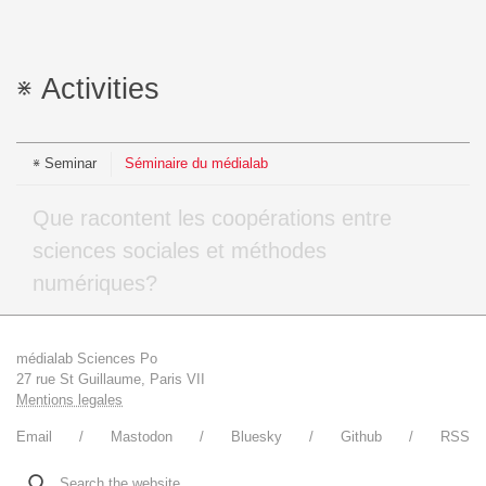
Activities
Seminar
Séminaire du médialab
Que racontent les coopérations entre
sciences sociales et méthodes
numériques?
médialab Sciences Po
27 rue St Guillaume, Paris VII
Mentions legales
Email
Mastodon
Bluesky
Github
RSS
Search the website