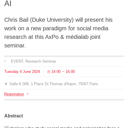
AI
Team
Chris Bail (Duke University) will present his
The médialab
work on a new paradigm for social media
research at this AxPo & médialab joint
FR
|
EN
seminar.
EVENT
, Research Seminar
Tuesday
4
June
2024
14:00
16:00
⇥
Salle K.008, 1 Place St-Thomas d'Aquin, 75007 Paris
Registration
Abstract