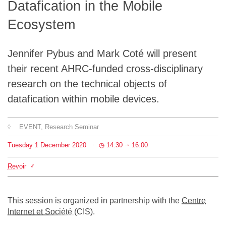
Datafication in the Mobile
Team
Ecosystem
The médialab
Jennifer Pybus and Mark Coté will present
their recent AHRC-funded cross-disciplinary
FR
|
EN
research on the technical objects of
datafication within mobile devices.
EVENT
, Research Seminar
Tuesday
1
December
2020
14:30
16:00
⇥
Revoir
This session is organized in partnership with the
Centre
Internet et Société (CIS)
.