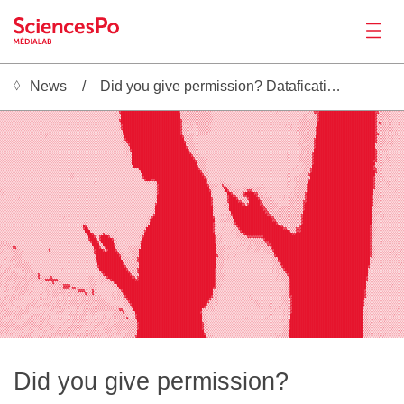
News
Did you give permission? Datafication in the Mobile Ecosystem
News
░░░░░░░░░░░░░░░░░░░░░░░░░░░░░░░░░░░░░░░░░░░░░░░░░░░░░░░░░░░░░░░░░░▒████████████████████████████████▒▒▒▒▒▒▒▒▒▒▒▒▒▒▒░░▒▒░░░░░░░░░░░░░░░░░░░░░░░░░░░░░░░░░░░░░░░░░▒░░░░░░░░░▒███▓▓▓▓███████████████████████████████▓▓▒▒▒▒▒░░▒░░░░░░
░░░░░░░░░░░░░░░░░░░░░░░░░░░░░░░░░░░░░░░░░░░░░░░░░░░░░░░░░░░░░░░░▒░▓████████████████████████████████▓▒▒░▒▒▒▒▒▒▒▒▒▒▒▒▒▒░░░░░░░░░░░░░░░░░░░░░░░░░░░░░░░░░░░░▒░░░░░░░░░░░░░░░░░▒▒▒▓▓▓███████████████████████████████▓▓▒▒▒▒▒▒░░░░░░░░
░░░░░░░░░░░░░░░░░░░░░░░░░░░░░░░░░░░░░░░░░░░░░░░░░░░░░░░░░░░░░░░░▒░▒█████████████████████████████████▒▒▒▒▒▒▒▒▒▒▒▒▒▒▒▒▒░░░░░░░░░░░░░░░░░░░░░░░░░░░░░░░░░░░░░░░░░░░░░░░░░░░▒▒░░░░▒▒▓███████████████████████████████▓▒▒▒▒▒▒▒░░░░░░░░
░░░░░░░░░░░░░░░░░░░░░░░░░░░░░░░░░░░░░░░░░░░░░░░░░░░░░░░░░░░░░░░░░▒▒█████████████████████████████████▒▒▒▒░▒▒▒▒▒▒▒▒▒▒▒▒▒░░░░░░░░░░░░░░░░░░░░░░░░░░░░░░░░░░░░░░░░░░░░░░░░░░▒▒░░░▒▒▒▓███████████████████████████████▓▒▒▒▒░▒▒░░░░░░░░
░░░░░░░░░░░░░░░░░░░░░░░░░░░░░░░░░░░░░░░░░░░░░░░░░░░░░░░░░░░░░░░░░░▓█████████████████████████████████▓▒▒▒▒▒▒▒▒▒▒▒▒▒▒▒▒▒░░░░░░░░░░░░░░░░░░░░░░░░░░░░░░░░░░░░░░░░░░░░░░░░▒▒▒▒▒▒▒▒▒▒▓███████████████████████████████▓▒▒▒▒░░▒░▒░░░░░░
░░░░░░░░░░░░░░░░░░░░░░░░░░░░░░░░░░░░░░░░░░░░░░░░░░░░░░░░░░░░░░░░░░▒█████████████████████████████████▓▒▒▒░▒░░▒▒▒▒▒▒▒▒▒░░░░░░░░░░░░░░░░░░░░░░░░░░░░░░░░░░░░░░░░░░░░░░░░░▒▒▒▒▒▒▒▒▒▒████████████████████████████████▓▒▓▒▒▒░▒▒░░░░▒░░
░░░░░░░░░░░░░░░░░░░░░░░░░░░░░░░░░░░░░░░░░░░░░░░░░░░░░░░░░░░░░░░░░░▒▓████████████████████████████████▓▒░░░▒▒░░▒▒▒▒▒▒▒░░░░░░░░░░░░░░░░░░░░░░░░░░░░░░░░░░░░░░░░░░▒░░▒░░░░░▒▒▒▒▒▒▒▒▒████████████████████████████████▓▒▒▒▒▒░▒▒░░░░▒░░
░░░░░░░░░░░░░░░░░░░░░░░░░░░░░░░░░░░░░░░░░░░░░░░░░░░░░░░░░░░░░░░░░░▒▓████████████████████████████████▓▒▒▒▒░▒░░▒▒▒▒▒▒▒▒░░░░░░░░░░░░░░░░░░░░░░░░░░░░░░░░░░░░░░░░░░░░▒░░░▒▒▒▒▒▒▒▒▒▒▓████████████████████████████████▓▒▒▒▒▒▒▒▒▒░░░░░░
░░░░░░░░░░░░░░░░░░░░░░░░░░░░░░░░░░░░░░░░░░░░░░░░░░░░░░░░░░░░░░░░░░░▒████████████████████████████████▓▒▒▒▒░░░░░▒▒▒▒▒▒▒░░░░░░░░░░░░░░░░░░░░░░░░░░▒░░░░░░░░░░░░░░░░░░░░▒▒▒▒▒░▒▒▒▒▒▓████████████████████████████████▓▒▒▒▒▒░▒▒▒░▒░░░░
░░░░░░░░░░░░░░░░░░░░░░░░░▒▒░░░░░░░░░░░░░░░░░░░░░░░░░░░░░░░░░░░░░░░░▒▓███████████████████████████████▓▒▒▒▒▒▒▒░░▒▒▒▒▒░░░░░░░░░░░░░░░░░░░░░░░░░░░░░░░░░░░░░░░░░░░░░░░░░░░▒▒▒▒▒▒▒▒▒▓████████████████████████████████▓▓▒▒▒▒░▒░░░▒▒░░░
░░░░░░░░░░░░░░░░░░░░░░░░░▒░░░░░░░░░░░░░░░░░░░░░░░░░░░░░░░░░░░░░░░░░▒▒████████████████████████████████▓▒▒▒▒▒░░▒░░░░░░░░░░░░░░░░░░░░░░░░░░░░░░░░░░░░░░░░░░░░░░░░░░░░░░░░░▒▒▒▒▒▒▒▒█████████████████████████████████▓▒▒▒▒▒░▒░▒░░░░░░
Productions
░░░░░░░░░░░░░░░░░░░░░░░░░░░░░░░░░░░░░░░░░░░░░░░░░░░░░░░░░░░░░░░░░░░░▒▓████████████████████████████████▒▒▒▒▒░░░░░░░░░░░░░░░░░░░░░░░░░░░░░░░░░░░░░░░░░░░░░░░░░░░░░░░░░░░▒░▒▒▒▒▒▒▓█████████████████████████████████▓▒▒▒▒▒░░░▒░░░▒░░
░░░░░░░░░░░░░░░░░░░░░░░░░░░░░░░░░░░░░░░░░░░░░░░░░░░░░░░░░░░░░░░░░░░▒▒▒▓███████████████████████████████▓▒▒▒▒░░░░░░░░░░░░░░░░░░░░░░░░░░░░░░░░░░░░░░░░░░░░░░░░░░░░░░░░░░░▒░▒▒▒░▒▒▓█████████████████████████████████▓▒▒▒▒▒░▒░▒░░░░░░
░░░░░░░░░░░░░░░░░░░░░░░░░░░░░░░░░░░░░░░░░░░░░░░░░░░░░░░░░░░░░░░░░░░░░▒▒▓███████████████████████████████▒▒▒▒▒░▒░░░░░░░░░░░░░░░░░░░░░░░░░░░░░░░░░░░░░░░░░░░░░░░░░░░░░░░▒▒▒░░▒▒▒▒▓█████████████████████████████████▒▒▒▒▒░▒░▒▒░░░░░░
░░░░░░░░░░░░░░░░░░░░░░░░░░░░░░░░░░░░░░░░░░░░░░░░░░░░░░░░░░░░░░░░░░░░░▒▒▒███████████████████████████████▓▒▒▒▒░░░░░░░░░░░░░░░░░░░░░░░░░░░░░░░░░░░░░░░░░░░░░░░░░░░░░░░░░░░▒▒▒▒▒▒▒▓█████████████████████████████████▒▒▒▒░░░░░░░░░░░░
░░░░░░░░░░░░░░░░░░░░░░░░░░░░░░░░░░░░░░░░░░░░░░░░░░░░░░░░░░░░░░░░░░░░░░▒▒▓███████████████████████████████▓▒▒▒▒▒░░░░░░░░░░░░░░░░░░░░░░░░░░░░░░░░░░░░░░░░░░░░░░░░░░░░░░░░░▒▒▒▒▒▒▒██████████████████████████████████▓▒▒▒▒▒▒░░░░░░░░░
░░░░░░░░░░░░░░░░░░░░░░░░░░░░░░░░░░░░░░░░░░░░░░░░░░░░░░░░░░░░░░░░░░░░░░▒░▒████████████████████████████████▓▒▒▒▒▒░░░░░░░░░░░░░░░░░░░░░░░░░░░░░░░░░░░░░░░░░░░░░░░░▒░░░░░░░▒▒░▒▒▒▓██████████████████████████████████▓▒▒▒░░░░▒░░░░░░░
░░░░░░░░░░░░░░░░░░░░░░░░░░░░░░░░░░░░░░░░░░░░░░░░░░░░░░░░░░░░░░░░░░░░░░▒░▒█████████████████████████████████▓▒▒▒▒░░░░░░░░░░░░░░░░░░░░░░░░░░░░░░░░░░░░░░░░░░░░░░░░▒░░░░░░▒▒░▒▒▒▒▓██████████████████████████████████▓▒▒▒░░▒░░░░░░░░░
░░░░░░░░░░░░░░░░░░░░░░░░░░░░░░░░░░░░░░░░░░░░░░░░░░░░░░░░░░░░░░░░░░░░░░░░▒██████████████████████████████████▓▒▒▒▒▒░▒░░░░░░░░░░░░░░░░░░░░░░░░░░░░░░░░░░░░░░░░░░░░▒░░░░░░▒▒▒▒▒▒▒▓██████████████████████████████████▓▒▒▒░░▒▒░░░░░░░░
░░░░░░░░░░░░░░░░░░░░░░░░░░░░░░░░░░░░░░░░░░░░░░░░░░░░░░░░░░░░░░░░░░░░░░░░▒███████████████████████████████████▓▒▒▒▒▒░░░░░░░░░░░░░░░░░░░░░░░░░░░░░░░░░░░░░░░░░░░░░░▒░░░░░▒▒▒▒▒▒▒▓█████████████████████████████████▓▓▒▒▒░░░▒░░░░░░░░
░░░░░░░░░░░░░░░░░░░░░░░░░░░░░░░░░░░░░░░░░░░░░░░░░░░░░░░░░░░░░░░░░░░░░░░░▒████████████████████████████████████▒▒▒▒▒░░░░░░░░░░░░░░░░░░░░░░░░░░░░░░░░░░░░░░░░░░░░░░░░░░░░░░▒▒▒▒▒▓██████████████████████████████████▒▒▒▒▒░░░░░░░░░░░
░░░░░░░░░░░░░░░░░░░░░░░░░░░░░░░░░░░░░░░░░░░░░░░░░░░░░░░░░░░░░░░░░░░░░░░░░▒███████████████████████████████████▓▒▒▒▒░░░░░░░░░░░░░░░░░░░░░░░░░░░░░░░░░░░░░░░░░░░░░░░░░░▒░░▒░▒▒▒▒██████████████████████████████████▓▒▒▒▒░░░░▒░░░░░░░
░░░░░░░░░░░░░░░░░░░░░░░░░░░░░░░░░░░░░░░░░░░░░░░░░░░░░░░░░░░░░░░░░░░░░░░░░▒░░▒█████████████████████████████████▓▒▒▒▒░░░░░░░░░░░░░░░░░░░░░░░░░░░░░░░░░░░░░░░░░░░░░░░▒░░░░░▒▒▒▒▓██████████████████████████████████▓▓▒░▒░░░░░░░░░░░░
░░░░░░░░░░░░░░░░░░░░░░░░░░░░░░░░░░░░░░░░░░░░░░░░░░░░░░░░░░░░░░░░░░░░░░░░░░░░░▒█████████████████████████████████▓▒▒▒▒░░░░░░░░░░░░░░░░░░░░░░░░░░░░░░░░░░░░░░░░░░░░░░░░░░░░▒▒▒▒▓███████████████████████████████████▓▒▒░░░░░░░░░░░░░
░░░░░░░░░░░░░░░░░░░░░░░░░░░░░░░░░░░░░░░▒▒░░░░░░░░░░░░░░░░░░░░░░░░░░░░░░░░░░░░░▒█████████████████████████████████▓▒▒▒░░░░░░░░░░░░░░░░░░░░░░░░░░░░░░░░░░░░░░░░░░░▒▒░░░░░▒▒▒▒▒▓████████████████████████████████████▒▒▒▒░░░░░░░░░░░░
░░░░░░░░░░░░░░░░░░░░░░░░░░░░░░░░░░░░░░░▒▒░░░░░░░░░░░░░░░░░░░░░░░░░░░░░░░░░░░░░░▓█████████████████████████████████▓▒▒░░░░░░░░░░░░░░░░░░░░░░░░░░░░░░░░░░░░░░░░░░░▒▒░░▒▒░▒▒▒▒▒▒███████████████████████████████████▓▒▒▒▒▒░░░▒░░░░░░░
░░░░░░░░░░░░░░░░░░░░░░░░░░░░░░░░░░░░░░░░░░░░░░░░░░░░░░░░░░░░░░░░░░░░░░░░░░░░░░░░▓███▓▓████████████████████████████▓░░░░░░░▒░░░░░░░░░░░░░░░░░░░░░░░░░░░░░░░░░░░░░░▒░▒▒▒▒▒▒▒▒▓███████████████████████████████████▓▒▒▒▒▒▒░░░░░▒░░░░
░░░░░░░░░░░░░░░░░░░░░░░░░░░░░░░░░░░░░░░░░░░░░░░░░░░░▒░░░░░░░░░░░░░░░░░░░░░░░░░░░░▒▒▒░▒▒███████████████████████████▓▒▒░░░░░▒▒▒░░░░░░░░░░░░░░░░░░░░░░░░░░░░░░░░░░▒▒░░░▒▒▒▒▒▒▒████████████████████████████████████▓▒▒▒░░░▒▒░░░░░░░░
░░░░░░░░░░░░░░░░░░░░░░░░░░░░░░░░░░░░░░░░░░░░░░░░░░░░░░░░░░░░░░░░░░░░░░░░░░░░░░░░░░░░░░▒▓███████████████████████████▓▒▒▒▒▒░░▓▒▒▒▒░░░░░░░░░░░░░░░░░▒░░░░░░░░░░░░░▒░░░░▒░▒▒▒▒▓████████████████████████████████████▓▒▒░░░░░▒░░░░░░░░
░░░░░░░░░░░░░░░░░░░░░░░░░░░░░░░░░░░░░░░░░░░░░░░░░░░░░░░░░░░░░░░░░░░░░░░░░░░░░░░░░░░░░░▒▓████████████████████████████▒▒░░░░░▒█▓▒▒░░░░░░░▒▒░▒▒▒░▒▒▒░▒░░░░░░░░░░░░░▒░░▒░▒▒▒▒▒▓████████████████████████████████████▓▒▒▒▒░░░░░░░░░░░░
▒░░░░░░░░░░░░░░░░░░░░░░░░░░░░░░░░░░░░░░░░░░░░░░░░░░░░░░░░░░░░░░░░░░░░░░░░░░░░░░░░░░░░░▒▓████████████████████████████▓▒░░░░░░▒█▓▒▒▒▒▒▒░▒▒▒▓▓▓▒▒▒▒░░░░░░░░░░░░░░░░░░░▒░▒▒▒▒▒▓████████████████████████████████████▒▒▒░░░░░░░░░▒░░░░
░▒░░░░░░░░░░░░░░░░░░░░░░░░░░░░░░░░░░░░░░░░░░░░░░░░░░░░░░░░░░░░░░░░░░░░░░░░░░░░░░░░░░░░▒▓█████████████████████████████▒░░░░░░░▒██▓▒▒▒░▒▒▓█████▓▓▒▒░░▒░░░░░░░░░░░░░▒░▒▒▒▒▒▒▓█████████████████████████████████████▒▒▒▒░░░░░░░░░░░░░
Activities
░░░░░░░░░░░░░░░░░░░░░░░░░░░░░░░░░░░░░░░░░░░░░░░░░░░░░░░░░░░░░░░░░░░░░░░░░░░░░░░░░░░░░░▒██████████████████████████████▒░░░░░░▒░▓██▓▓▒▒▒▒▓▓█████▓▒▒▒░░░░░░░░░░░▒░░░░░▒▒▒▒▒▒▓████████████████████████████████████▓▒▒▒▒░▒░░░░░░░░░░░
░░░░░░░░░░▒░░░░░░░░░░░░░░░░░░░░░░░░░░░░░░░░░░░░░░░░░░░░░░░░░░░░░░░░░░░░░░░░░░░░░░░░░░░▒██████████████████████████████▓░░░░░░░░▓████▓▒▒▒▒▒▓█████▓▒▒▒▒▒▒░░░░░░░▒░░▒▒▒░▒▒▒▒▒▓████████████████████████████████████▓▒▒▒░░░░░░░░░░░░░░
░░░░░░░░░░░░░░░░░░░░░░░░░░░░░░░░░░░░░░░░░░░░░░░░░░░░░░░░░░░░░░░░░░░░░░░░░░░░░░░░░░░░░░▒██████████████████████████████▓░░░░░░░░▓█████▓▓▒▒▒▒██████▓▒▒▒▒▒▒▒░░░░░░░░▒▒▒▒▒▒▒▒▓▓████████████████████████████████████▓▒▒▒▒░░░░░░░░░░░░░
░░░░░░░░░░░░░░░░░░░░░░░░░░░░░░░░░░░░░░░░░░░░░░░░░░░░░░░░░░░░░░░░░░░░░░░░░░░░░░░░░░░░░░▓██████████████████████████████▓░░░░░░▒▒▒███████▓▓▒▓██████▓▓▒▒▒▒▒▒▒▒░░░░░░▒▒▒░▒▒▒▒▓█████████████████████████████████████▓▒▒░░░░░░░░░░░░░░░
░░░░░░░░░░░░░░░░░░░░░░░░░░░░░░░░░░░░░░░░░░░░░░░░░░░░░░░░░░░░░░░░░░░░░░░░░░░░░░░░░░░░░░████████████████████████████████▒░░░░░░░▒██████████████████▓▓▒▒▒▒▒▒▒░░▒▒▒▒▒▒▒▒░▒▒▒▓█████████████████████████████████████▒▒▒▒▒░░░░░░░░░░░░░
░░░░░░░░░░░░░░░░░░░░░░░░░░░░░░░░░░░░░░░░░░░░░░░░░░░░░░░░░░░░░░░░░░░░░░░░░░░░░░░░░░░░░▒████████████████████████████████▒░░░░░░░▒███████████████████▓▓▒▒▒▒░░▒▒▒▒░▒▒░▒▒▒▒▒▒▓█████████████████████████████████████▒▒░░░░░░░░░░░░░░░░
░░░░░░░░░░░░░░░░░░░░░░░░░░░░░░░░░░░░░░░░░░░░░░░░░░░░░░░░░░░░░░░░░░░░░░░░░░░░░░░░░░░░░▒████████████████████████████████▒░░░░░░░░▒███████████████████▓▓▒▒▒▒▒▒▒▒▒▒▒▒▒░▒▒▒▒▒██████████████████████████████████████▒▒▒▒▒░░░░░░░░░░░░░
░░░░░░░░░░░░░░░░░░░░░░░░░░░░░░░░░░░░░░░░░░░░░░░░░░░░░░░░░░░░░░░░░░░░░░░░░░░░░░░░░░░░░▓████████████████████████████████▒░░░▒▒░▒▒▒▓███████████████████▓▓▒▒▒▒▒▒▒░▒▒▒▒▒▒▒▒▒▓██████████████████████████████████████▒▒▒░░░▒░░░░░░░░░░░
░░░░░░░░░░░░░░░░░░░░░░░░░░░░░░░░░░░▒░░░░░░░░░░░░░░░░░░░░░░░░░░░░░░░░░░░░░░░░░░░░░░▒░▓█████████████████████████████████▓░░░░░░░▒▒▒█████████████████████▓▓▒▒▒▒▒▒▒▒▒▒▒▒▒▒▒▓██████████████████████████████████████▒▒░░░░▒░░░░░░░░░░░
░░░░░░░░░░░░░░░░░░░░░░░░░░░░░░░░░░░░░░░░░░░░░░░░░░░░░░░░░░░░░░░░░░░░░░░░░░░░░░░░░░▒▓███████████████████████████████████▒░░▒▒▒▒▒▒▒▒█████████████████████▓▓▒▒▒▒▒▒▒▒▒▒▒▒▒▒▓██████████████████████████████████████▒▒▒░░░░░░░░░░░░░░░
░░░░░░░░░░░░░░░░░░░░░░░░░░░░░░░░░░░░░░░░░░░░░░▒▒░░░░░░░░░░░░░░░░░░░░░░░░░░░░░░░░░▒▒███████████████████████████████████▓▒░░░░░░░░▒▒▓██████████████████████▓▒▒▒▒▒▒▒▒▒▒▒▒▒▓██████████████████████████████████████▒▒░░░░░░░░░░░░░░░░
░░░░░░░░░░░░░░░░░░░░░░░░░░░░░░░░░░░░░░░░░░░░░▒█▓▒░░░░░░░░░░░░░░░░░░░░░░░░░░░░░░░░▒████████████████████████████████████▓▒░░░░░░░░░░▒▓███████████████████████▓▓▒▒▒▒▒▒▒▒▒▓██████████████████████████████████████▓▒▒░░░░░░░░░░░░░░░░
░░░░░░░░░░░░░░░░░░░░░░░░░░░░░░░░░░░░░░░░░░░░░░▓█▓▒░░░░░░░░░░░░░░░░░░░░░░░░░░░░░░▒█████████████████████████████████████▓▒░░░▒░░░░░░▒▒▓████████████████████████▓▓▒▒▒▒▒▓▓▓██████████████████████████████████████▓▒▒▒░░░░░░░░░░░░░░░
░░░░░░░░░░░░░░░░░░░░░░░░░░░░░░░░░░░░░░░░░░░░░░░███▒░░░░░░░░░░░░░▒░░░░░░░░░░░░░░▒▓█████████████████████████████████████▓▒░░░░░░░░▒░░▒▒▓██████████████████████████▓▒▒▒▓▓▓██████████████████████████████████████▓▒▒░░░░░░░░░░░░░░░░
░░░░░░░░░░░░░░░░░░░░░░░░░░░░░░░░░░░░░░░░░░░░░░░▒███▓░░░░▒▓▒▒▒░░░░░░░░░░░░░░░░░░▒███████████████████████████████████████▒░▒░░░░░░░░░▒▒▒▒▓██████████████████████████▓▓█████████████████████████████████████████▓▒▒░░░░░░░░░░░░░░░░
░░░░░░░░░░░░░░░░░░░░░░░░░░░░░░░░░░░░░░░░░░░░░░░░▒███▓▒░▓████▓▒▒░░░░░░░░░░░░░░▒░▓███████████████████████████████████████▓▒░▒░░░░░░░░▒▒▒▒▒▒▓▓▓▓▓▓▓▓▓███████████████████████████████████████████████████████████▓▒▒░░░░░░░░░░░░░░░░
░░░░░░░░░░░░░░░░░░░░░░░░░░░░░░░░░░░░░░░░░░░░░░░░░▓███▓░▓██████▓▒▒░░░░░░░░░░░░░▒████████████████████████████████████████▓▒▒▒░░░░░░░░░░▒░▒▒▒▒▒▒▒▒▒▒▒▓██████████████████████████████████████████████████████████▓▒░░░░▒░░░░░░░░░░░░
▒▒▒▒░░░░░░░░░░░░░░░░░░░░░░░░░░░░░░░░░░░░░░░░░░░░░░▓███▓▒███████▒▒░░░░░░░░░░░░▒▓████████████████████████████████████████▓▒▒▒░░░░░░░░░░░░░░░▒▒▒▒▒▒▒▒▒▓▓████████████████████████████████████████████████████████▓▒░░░░▒░░░░░░░░░░░░
▒▒▒▒▒▒░░░░░░░░░░░░░░░░░░░░░░░░░░░░░░░░░░░░░░░░░░░░░████▒▒██████▓▒░░░░░░░░░░░░▒██████████████████████████████████████████▒▒░░▒░░░░░░░░▒░▒░░▒▒░▒▒▒▒▒▒▒▓▓███████████████████████████████████████████████████████▓░░░░░░░░░░░░░░░░░░
▒░░░▒▒▒▓▓▒░░░░░░░░░░░░░░░░░▒░░░░░░░░░░░░░░░░░░░░░░░▒███▓▒▒▓█████▒▒░░░░░▒▒░▒▒▒▒██████████████████████████████████████████▒▒▒▒▒░▒▒░░░▒░░░░░▒▒▒░░▒▒▒▒▒▒▒▒▓██████████████████████████████████████████████████████▓▒▒░░░░░░░░░░░░░░░░
Tools
░▒░░░░▒▒▒▒▒░▒░░░░░░░░░░░░░▒▓░░░░░░░░░░░░░░░░░░░░░░░▒▓████▓▒▓████▓▒▒░░░░░▒▒▒▒▒███████████████████████████████████████████▒▒▒▒▒░░░░░░░░░░░░▒░░░▒▒▒░░▒▒▒▒▒▓█████████████████████████████████████████████████████▓▒▒░░░░░░░░░░▒░░░▒░
▒░░░░░░░▒▒░▒░░░░░░░░░░░░░░░░░░░░░░░░░░░░░░░░░░░░░░░░▓████████████▓▒▒▒░░▒░▒▒▒▒███████████████████████████████████████████▒▒▒░░░░░░░░░░░░░░░░░░░░░░░░░▒▒▒▒█████████████████████████████████████████████████████▓▒▒░░░░░░░░▒░░░░░░░
░░░░░░░▒▒▒▒▒░░░░░░░░░░░░░░░░░░░░░░░░░░░░░░░░░░░░░░░░▒█████████████▓▒▒░░░░▒▒▒▒███████████████████████████████████████████▓▒▒▒░░▒░░░▒░░░░░░░░░░░░░░░░░░░▒▒▓████████████████████████████████████████████████████▓▒▒░░░░░░░░░░░▒░░░░
░░▒▒░░▒▒▒▒▒▒░░░░░░░░░░░░░░░░░░░░░░░░░░░░░░░░░░░░░░░░▒██████████████▒▒▒▒▒░▒▒▒▓███████████████████████████████████████████▒▒▒▒▒░▒░░░░░░░░░░░░░░░░░░▒░░░░▒▒▒▒███████████████████████████████████████████████████▒▒▒░░░░░░░░░░░░░░░░
░░░░░▒▒░▒░▒▒▒▒░░░░░░░░░░░░░░░░░░░░░░░░░░░░░░░░░░░░░░░▓██████████████▒▒▒▒▒▒▒▒▓███████████████████████████████████████████▒▒░▒▒░░░░░░░░░░░░░▒░░░░░░░░░░░░▒▒▒▓██████████████████████████████████████████████████▒░░░░░░░░░░░░░░░░░░
░░░░░░░▒░▒▒▒▒▒▒▒░░░░░░░░░░░░░░░░░░░░░░░░░░░░░░░░░░░░░▒██████████████▓▒▒▒▒▒▒▒▒███████████████████████████████████████████▒▒▒▒░░░░░░░░░░░░░░░░░░░░░░░░░░░░▒▒▒▓█████████████████████████████████████████████████▒░░░░░░░░░░░░░░░░▒░
▒░░░░▒░░▒▒▒▒▒▒▒▒▒░░░░░░░░░░░░░░░░░░░░░░░░░░░░░░░░░░░░▒▓██████████████▓▒▒▒▒▒▒▒███████████████████████████████████████████▒▒▒▒░░░░░░░░░░░░░░░░░░░░░░░░░░░▒░▒▒▒▓███████████████████████████████████████████████▓░░░░░░▒░░░░░░░░░░░░
░░░▒▒▒░░░░░░▒▒▒▒▒▒░░░░░░░░░░░░░░░░▒░░░░░░░░░░░░░░░░░░▒▒███████████████▓▒▒▒▒▒▓██████████████████████████████████████████▓▒▒▒░░░░░░░░░░░░░░░░░░░░░░░░░░░░▒░▒▒▒▒▓██████████████████████████████████████████████▒░░░░░░░░░░░░░░░░░░░
░░▒▒▒░▒▒▒░░░░░▒▒▒▒▒░░░░░░░░░░░░░░░░░░░░░░░░░░░░░░░░░░░░▒▓██████████████▓▒▒▒▒▓██████████████████████████████████████████▓▒▒▒░░░░░░░░░░░░░░░░░░░░░░░░░░░▒▒░▒▒▒▒▒▓█████████████████████████████████████████████▒░░░░░░░░░░░░░░░░░░░
▒▒░░░░▒░▒▒░░░░▒░░▒▒▒▒▓▒░░░░░░░░░░░░░░░░░░░░░░░░░░░░░░░░▒▒▓██████████████▓▒▒▒▒██████████████████████████████████████████▓▒▒▒▒▒░░░░░░░░░░░░░░░░░░░░░░░░░░░░░▒░▒▒▒▓████████████████████████████████████████████░░░░░░░░░░░░░░░░░░░░
▒░░▒▒▒▒░▒▒▒▒▒▒▒░▒▒▒▒▒▓▒▒▒▒▒▒▓▒░░░░░░░░░░░░░░░░░░░▒▒▒░░░▒░▒▒▓█████████████▓▓▒▓██████████████████████████████████████████▓▒▒▒▒░░░░░░░░░░░░░░░░░░░░░░░░░░░░░▒░░▒▒▒▒███████████████████████████████████████████▓░░░░░░░░░░░░░░░░░░░░
░░░░▒▒░░▒░░░░▒▒░▒▒░░▒▒░▒▒▓▓▓▓▓▓▓▒░░░░░░░░░░░░░░░░░▒▒░▒░░▒░▒▒▒▓█████████████▓▓██████████████████████████████████████████▓▒▒░▒░░░░░░░░░░░░░░░░░░░░░░░░░░░░░▒░░▒▒▒▒▓██████████████████████████████████████████▓░░░░░░░░░░░░░░░░░░░░
▒░░▒░░░░▒░▒▒░░▒▒░░▒░░░▒▒░░▒▒▒▓▒▒▒▒▒░░░░░░░░▒░░░░░▒▒░▒░░░▒░░░▒▒▒▓███████████████████████████████████████████████████████▓▒▒░░░░░░░░░░░░░░░░░░░░░░░░░░░░░░░░░░░░▒▒▓██████████████████████████████████████████▒░░░░░░░░░░░░░░░░░░░░
▒░▒▒▒░░▒░▒▒░▒▒▒▒░▒░░░░░░░░▒▒▒▒▒░▒▒▒▓▓▓▓▒▒░░░░░░░░░▒▒▒░░░░░░░░░▒▒▒██████████████████████████████████████████████████████▓▒▒▒░░░░░░░░░░░░░░░░░░░░░░░░░░░░░░░░░░░▒▒▓██████████████████████████████████████████▒░░░░░░░░░░░░░▒░░░░░░
░░▒▒░░▒▒▒▒▒▒▒▒▒░░▒▒░░░░▒░▒░░▒░░▒▒▒▒▓▓▓▒▒▓▓▒▒▒▒░░░▒▒▒░░░░░░░░░░░▒▒▒████████████████████████████████████████████████████▓▓▒▒░░░░░░░░░░░░░░░░░░░░░░░░░░░░░░░░░░░░▒▒▓██████████████████████████████████████████▒░░░░░░░░░░░░░░░░░░░░
░░▒▒▒░░░▒▒░▒▒▒▒▒░▒░░░░░░░▒▒▒░▒▒▒░▒▒▒▒░▒▒▒▒▒▓▓▓▓▒░░▒▓▒░░░░░░░░░░░░▒▒▓██████████████████████████████████████████████████▒▒▒░░░░░░░░░░░░░░░░░░░░░░░░░░░░░░░░░░░▒░▒▒▓█████████████████████████████████████████▓░░░░░░░░░░░░░░░░░░░░░
░░░░░░░▒░░▒▒▒▒░░▒░░░░░▒▒░░▒▒░▒▒▒▒▒▒▒░▒▒▒░▒▒▒▒▒▒▓▒▒▒▓▒▒░░░░░░░░▒░░▒▒▒▓█████████████████████████████████████████████████▒▒▒░░░░░░░░░░░░░░░░░░░░░░░░░░░░░░░░░░░░░▒▒▓█████████████████████████████████████████▓▒░░░░░░░░░░░░░░░░░░░░
░░▒▒▒░▒▒▒░▒░░░░░░░░░░░▒░░░▒░░▒▒▒░░░▒░▒▒▒░▒▒▒░▒▒▒▒▒▒▒▒░▒▒░░░░░░▒▒░▒▒▒▒▓███████████████████████████████████████████████▓▒▒▒░░░░░░░░░░░░░░░░░▒░░░░░░░░░░░░░░░░░▒▒▒▒▓▓████████████████████████████████████████▓▒░░░░░░░░░░░░░░░░░░░░
▒░░▒░▒▒░▒▒▒▒░░░░░░░▒░░▒▒▒▒▒░░░░░▒▒░▒▒░░░▒▒▒▒▒░▒▒▒▒▒▒▒▒▒▒▒▒░░░░░▒░▒▒░▒▒▓█████████████████████████████████████████████▓▒▒▒▒░░░░░░░░░░░░░░░░░░▒░░░░░░░░░░░░░░░░▒▒▒▒▒▓████████████████████████████████████████▒░░░░░░░░░░░░░░░░░░░░░
░▒░░░▒▒░░░░░░░░░░░▒░▒░░░░░░░▒░░▒▒░▒░▒░▒▒▒▒▒░░▒▒▒▒▒░▒▒▒▒▒▒▒▒░░░░░░░░░░▒▒▓███████████████████████████████████████████▓▒▒░▒▒░░░░░░░░░░░░░░░░░░░░▒▒░░░░░░░░░░░░░░▒▒▒▒▓███████████████████████████████████████▓▒░░░░░░░░░░░░░░░░░░░░░
Seminar
▒▒▒▒░░▒▒░░░░░░░▒▒▒▒▒░░▒░▒▒▒▒░▒░▒▒░░▒▒░▒▒▒▒▒▒▒▒░▒▒▒▒░░░▒▒▒▒▒▒▒░░░░░░░░▒▒▒▓█████████████████████████████████████████▓▒▒▒░░▒░░░░░░░░░░░░░░░░░░░░░▒▒░░░░░▒▒░░░░░▒░▒▒▒▓███████████████████████████████████████▓▒▒░░░░░░░░░░░░░░░░░░░░
▒░▒░░░░░░▒▒░░░▒▒░▒▒░▒▒░░░░▒░░▒▒▒▒▒░░░▒░░░░▒▒░░▒░░░░▒▒▒▒▒▒▒▒▒▒▒▒▒▒▒░░░░░▒▒▓███████████████████████████████████████▓▒▒▒▒░░░░░░░░░░░░░░░░░░░░░░░░░▒░░░░░▒░░░░▒░░░░▒▒▓███████████████████████████████████████▒░░░░░░░░░░░░░░░░░░░░░░
░▒▒▒▒░░░░░░▒▒░▒▒░░░░░░░░░░░░▒▒░░░░▒▒░░░░░░▒░░░▒▒▒▒▒▒▒▒▒▒▒▒▒▒▒▒▒▒▒▒▓▓▒░░░░▒██████████████████████████████████████▒▒▒▒░▒▒░░░░░░░░░░░░░░░░░░░░░░░░░░░░░░░░░▒░░░░▒░▒▒▓███████████████████████████████████████▒░▒░░░░░░░░░░░░░░░░▒░░░
▒░░▒▒▒▒░▒░▒▒▒▒▒▒░░░░░░░░▒░░░░░░▒▒▒▒░░░░▒░░▒░░░▒▒░░▒▒▒▒░░░░░░░░░▒▒▒▒▒▓▒░░░▒▒████████████████████████████████████▓▒░░░░░░░░░░░░░░░░░░░░░░░░░░░░░░░░░░░░░░░░░░░░▒░▒▒▓███████████████████████████████████████▒▒▒░░░░░░░░░░░░░░░░░░░░
░▒▒▒▒▒░░▒▒▒▒░░░░░▒▒▒▒▒░▒░░▒▒░░░░░░░░░░▒▒▒▒▒░▒▒▒▒░░░▒░░░░░▒▒░░░▒▒▒▒▒▒▒▒▒░░░░▓████████████████████████████████████▒▒░░░░░░░░░░░░░░░░░░░░░░░░░░░░░░░░░░░▒▒░░░░░░▒░▒▒████████████████████████████████████████▒▒▒░░░░░░░░░░░░░░▒░░░░░
▒▒░░░░░░░▒▒▒░░░░▒▒░░▒░▒░▒▒░▒░░░░▒▒▒░░░▒░░▒▒▒▒▒░░░░░░░▒▒░░▒▒░░▒░▒▒▒▒▒▒▒▓▒░░▒▓████████████████████████████████████▒▒░░░░░░░░░░░░░░░░░░░░░░▒▒░░░░░░░░░▒▒░░░░░░░░░░▒▒████████████████████████████████████████▒▒▒░░░░▒░░░░▒░░░░░░░░░░
▒░░░░▒▒░░░░░░░░▒▒▒▒░░░▒▒▒░▒░░░░░░▒░░░▒▒░▒▒▒░▒▒▒▒░░░░▒░░░▒░░░▒░░▒░░▒▒▒░░▒▒▒▒▒████████████████████████████████████▒▒▒░░░░░░░░░░░░░░░░░░░░░░░░░░░░░░░░░░░░░░░░░▒▒░▒▓████████████████████████████████████████▒▒▒░░▒░░░▒░░▒░░░░░░░░░░
▒▒░▒▒░▒▒▒░░░░▒▒▒▒▒▒▒░░▒▒░░▒▒░░░░░░░▒░░░░▒░░▒░░░░░░▒░░░▒▒▒▒░░▒░░▒▒▒▒▒░▒▒▒▒▒▒▒▓███████████████████████████████████▓▒▒░░░░░░░░░░░░░░░░░░░░░░░░░░░░░░░░░░░░░░░░░░░░▒▓████████████████████████████████████████▒▒▒░▒░░░░░░░░░░░░░░░░░░
▒▒▒▒▒▒▒▒░▒▒░▒▒▒░░░▒▒▒▒▒░░▒░░▒▒░░░▒░░░░░▒▒▒▒▒▒▒░░▒░░░▒▒▒░░░░▒░░▒▒▒▒▒▒▒▒▒▒▒▒▒▒▓███████████████████████████████████▓▒▒░░░░░░░░░░░░░░░░░░░░░░░░░░░░░░░░░░░░░░░░░░▒▒▒▓████████████████████████████████████████▒▒▒░░░░░░░░░░░░░░░░░░░░
░░░▒▒░░░▒▒▒▒▒░░░▒▒░░░▒▒▒░░░░▒▒░░▒▒░░░▒▒▒░▒▒▒▒░░░░░░░▒░░░░▒▒▒▒▒░░▒▒▒▒▒▒▒▒▒▒▒▒▓███████████████████████████████████▓▒▒▒░░░░░░░░░░░░░░░░░░░░░░░░░░░░░░░░░░░░░░░░░▒▒▒▓████████████████████████████████████████▒▒▒▒░░░░░░░▒░░░░▒░░░░░░
▒▒░▒▒░░░░░░░▒░░░░▒▒░░░░░▒▒░░░░░▒▒▒░▒▒▒░▒▒░░░░░░▒▒░▒▒▒░▒░░░▒▒▒▒░░░▒▒░░░░▒▒▒▒▒█████████████████████████████████████▒▒▒░░░░░░░░░░░░░░░░░░░░░░░░░░░░░░░░░░░░░░░░░▒▒▒█████████████████████████████████████████▒▒▒▒░░░░░░░░░░░░░░░░▒▒░
▒░░▒░▒▒░░░░░▒░░▒▒▒░░░░░░░░░▒▒▒▒▒▒▒▒▒▒░▒░▒▒░░▒▒░▒▒▒▒░░░▒░▒░▒▒░░▒░▒▒▒░░▒▒▒▒▒▒▒█████████████████████████████████████▓▒▒░░░░░░░░░░░░░░░░░░░░░░░░░░░░░░░░░░░░▒░░░▒▒▒▒█████████████████████████████████████████▒▒▒▒▒▒░░▒░░░▒░░░░░░░░░░
░░░░░░░░░░▒▒▒▒▒▒▒▒░░░▒▒▒▒░▒▒▒░▒░░░▒░░▒▒░░░▒▒▒░▒▒▒░▒▒▒░▒▒░░░░▒▒░░░░░░▒▒▒▒▒▒▒▓██████████████████████████████████████▒▒▒▒░░░░░░░░░░░░░░░░░░░░░░░░░░░░░░░░░░░▒▒░▒▒▒▒█████████████████████████████████████████▒▒▒░░░░░░▒░▒░░░░░░░░░░░
Jobs
Did you give permission?