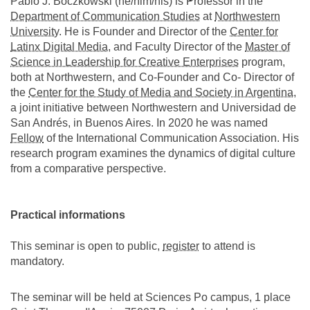
Pablo J. Boczkowski (he/him/his) is Professor in the
Department of Communication Studies
at
Northwestern
University
. He is Founder and Director of the
Center for
Latinx Digital Media
, and Faculty Director of the
Master of
Science in Leadership for Creative Enterprises
program,
both at Northwestern, and Co-Founder and Co- Director of
the
Center for the Study of Media and Society in Argentina
,
a joint initiative between Northwestern and Universidad de
San Andrés, in Buenos Aires. In 2020 he was named
Fellow
of the International Communication Association. His
research program examines the dynamics of digital culture
from a comparative perspective.
Practical informations
This seminar is open to public,
register
to attend is
mandatory.
The seminar will be held at Sciences Po campus, 1 place