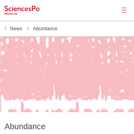
News
Abundance
News
░░  ░▒▒▒▒▒▒▒▒▒▒▒▒▒▒▒▒▒▒▒▒▒▒▒▒▒▒▒▒▒▒▒▒▒▒░░▒▒▒▒▒▒▒▒▒▒▒▒▒▒▒▒▒▒▒░░    ░▒▒▒▒▒▒▒▒▒▒▒▒▒▒▒▒▒▒▒▒▒▒▒ ░▒▒▒▒▒▒▒▒▒▒▒▒▒▒▒▒▒▒▒░░░▒▒░    ░░▒▒▒▒▒▒▒▒▒▒▒▒▒▒▒▒▒▒▒▒▒▒▒▒▒▒▒▒▒▒▒▒▒▒▒▒▒▒▒▒▒▒▒▒░░▒▒▒▒▒▒▒▒▒▒▒▒▒▒▒▒▒▒▒░░▒▒▒▒▒▒░░ ░▒▒▒▒▒▒▒▒▒▒▒▒▒▒▒▒▒▒░░░░░░
░░  ░▒▒▒▒▒▒▒▒▒▒▒▒▒▒▒▒▒▒▒▒▒▒▒▒▒▒▒▒▒▒▒▒▒▒░░▒▒▒▒▒▒▒▒▒▒▒▒▒▒▒▒▒▒▒░     ░▒▒▒░░▒▒▒▒▒░░░░░▒▒▒▒▒░░░ ░▒▒▒▒▒▒▒▒▒▒▒▒▒▒▒▒▒▒▒░░░░░    ░▒▒▒▒▒▒▒▒▒▒▒▒▒▒▒▒▒▒▒▒▒▒▒▒▒▒▒▒▒▒▒▒▒▒▒▒▒▒▒▒▒▒▒▒▒▒░▒▒▒▒▒▒▒▒░░▒▒▒▒▒▒▒▒▒▒░ ░░░░░▒░░░░▒▒▒▒▒▒▒▒▒▒▒▒▒▒▒▒▒▒▒▒▒▒▒▒
▒░░░░▒▒▒▒▒▒░░░░▒▒▒▒░░▒▒▒▒░░░░░▒▒▒▒▒▒▒▒▒▒▒▒▒▒▒▒▒▒▒▒▒░░░░▒▒▒▒▒░     ▒▒▒▒░░░▒▒▒░    ░▒▒▒▒▒    ░▒▒▒▒▒░▒▒▒▒▒░░░░▒▒▒▒░       ░▒▒▒▒▒▒▒▒▒▒▒▒▒▒▒▒▒▒▒▒▒▒▒▒▒▒▒░░▒▒▒▒░░░░░░▒▒▒▒▒▒▒▒▒▒▒▒▒▒▒▒▒▒▒▒░░░░░▒▒▒▒░   ░░▒▒░░▒▒▒░▒░░░░░░▒▒▒▒▒▒▒▒▒▒▒▒▒▒▒
▒▒▒▒▒░▒▒▒░    ░░▒▒░░░▒▒▒▒░   ░░▒▒▒▒▒▒▒▒▒▒▒▒▒▒▒▒▒▒▒▒░   ░▒▒▒▒░     ░▒▒▒░░▒▒▒▒░    ░▒▒▒▒░    ░▒▒▒▒▒▒▒▒▒▒░   ░░▒▒▒░░     ░▒▒▒▒▒▒▒▒▒▒▒▒▒▒▒▒▒▒▒▒▒▒▒▒▒▒░░░░▒▒▒▒░   ░░▒▒▒▒▒▒▒▒▒▒▒▒▒▒▒▒▒▒▒░░   ░▒▒▒▒░   ░░▒▒▒▒▒▒▒▒▒░    ░░▒▒▒▒▒▒▒▒▒▒▒▒▒▒
▒▒▒▒▒▒▒▒▒░     ░▒▒░░░▒▒▒░░    ░▒▒▒▒░░░░░░▒▒▒▒▒▒▒▒▒▒░   ░▒▒▒▒▒░    ░▒▒▒░░░▒▒▒░    ░▒▒▒▒░    ░▒▒▒▒▒▒▒▒▒▒░    ░▒▒▒▒░░░   ░▒▒▒▒▒▒▒▒▒▒▒▒▒▒▒▒▒▒▒▒▒▒▒▒▒▒▒░ ░▒▒▒▒░    ░▒▒▒▒░░░░░▒▒▒▒▒▒▒▒▒▒░    ░▒▒▒▒░   ░░▒▒▒▒▒▒▒▒▒░░░░░░▒▒▒▒░░░░░░░▒▒▒░
▒▒▒▒▒▒▒▒▒░     ▒▒▒▒▒▒▒▒▒▒░   ░▒▒▒▒▒░░  ░░▒▒▒▒▒▒▒▒▒▒░   ░▒▒▒▒▒░    ░▒▒▒░░░▒▒▒░    ░▒▒▒▒░    ░▒▒▒▒▒▒▒▒▒▒░    ░▒▒▒▒▒▒▒   ▒▒▒▒▒▒▒▒▒▒▒▒▒▒▒▒▒▒▒▒▒▒▒▒▒▒▒▒░ ░▒▒▒▒░   ░▒▒▒▒▒░   ░░▒▒▒▒▒▒▒▒▒▒    ░▒▒▒▒░░  ░░▒▒▒▒▒▒▒▒▒▒▒▒░▒▒▒▒▒▒░     ░▒▒▒░
░░░░▒▒▒▒▒░    ░▒▒▒▒▒▒▒▒▒▒░░░░░▒▒▒▒▒▒░░  ░▒▒▒▒▒▒▒▒▒▒░░░░▒▒▒▒▒▒░    ░▒▒▒▒▒▒▒▒▒░    ░▒▒▒▒░░░░░░▒▒▒▒▒▒▒▒▒▒░   ░▒▒▒▒▒▒▒▒  ░▒▒▒▒▒▒▒▒▒▒▒▒▒▒▒▒▒▒▒▒▒▒▒▒▒▒▒▒░ ░▒▒▒▒░░░░░▒▒▒▒▒░    ░▒▒▒▒▒▒▒▒▒░    ░▒▒▒▒▒░░ ░░▒▒▒▒▒▒▒▒▒▒▒▒▒▒▒▒▒▒▒░░░░░ ░░▒▒░
░░  ░░▒▒▒░     ░▒▒▒▒▒▒▒▒▒▒▒▒▒▒▒▒▒▒▒▒▒░  ░▒▒▒▒▒░▒▒▒▒░░▒▒▒▒▒▒▒▒░░   ░▒▒▒▒▒▒▒▒▒░    ░▒▒▒▒░░▒▒░░▒▒▒▒▒▒▒▒▒▒░░░░▒▒▒▒▒▒▒▒▒░ ░▒▒▒▒▒▒▒▒▒▒▒▒▒▒▒▒▒▒▒▒░▒▒▒▒▒▒▒░░░▒▒▒▒▒▒▒▒▒▒░▒▒▒░░░  ░▒▒▒▒░▒▒▒▒░░ ░▒▒▒▒▒▒▒▒░░░░▒▒▒▒▒▒▒▒▒▒▒▒▒▒▒▒▒▒▒▒▒▒▒▒░░▒▒▒░
░░  ░░▒▒▒░░   ░░▒▒▒▒▒▒▒▒▒▒▒▒▒▒▒▒▒▒▒▒▒▒░░░▒▒▒▒▒▒▒▒▒▒░▒▒▒▒▒▒▒▒▒▒░░ ░▒▒▒▒▒▒▒▒▒▒░    ░▒▒▒▒░░▒▒▒▒▒▒▒▒▒▒▒▒▒▒░░░▒▒▒▒▒▒▒▒▒▒░░░▒▒▒▒▒▒▒▒▒▒▒▒▒▒▒▒▒▒▒▒▒▒▒▒▒▒▒▒░░░▒▒▒▒▒▒▒▒▒▒▒▒▒▒▒▒░░ ░▒▒▒▒░▒▒▒▒▒░░▒▒▒▒▒▒▒▒▒▒░░░▒▒▒▒▒░▒▒▒▒▒▒▒▒▒▒▒▒▒▒▒▒▒▒▒░▒▒▒░
░░  ░░▒▒▒▒░░░░░▒▒▒▒▒▒▒▒▒▒▒▒▒▒▒▒▒▒▒▒▒▒▒▒░░▒▒▒▒▒▒▒▒▒▒▒▒▒▒▒▒▒▒▒▒▒▒░░░▒▒▒▒▒▒▒▒▒▒░    ░▒▒▒▒░░▒▒▒▒▒▒▒▒▒▒▒▒▒▒▒▒▒▒▒▒▒▒▒▒▒▒▒░░░▒▒▒▒▒▒▒▒▒▒▒▒░░▒▒▒▒▒▒▒▒▒▒▒▒▒▒▒▒▒▒▒▒▒▒▒▒▒▒▒▒▒▒▒▒▒▒░░░▒▒▒▒░▒▒▒▒▒▒▒▒▒▒▒▒▒▒▒▒▒▒▒▒▒▒▒▒░░▒▒▒▒▒▒▒▒▒░▒▒▒▒▒░▒▒▒▒▒▒▒░
░░  ░░▒▒▒▒▒▒▒▒▒▒▒▒▒▒▒▒░▒▒▒▒▒▒▒▒░░▒▒▒░░▒▒▒▒▒▒▒▒▒▒▒▒▒▒▒▒▒▒▒▒▒▒▒▒▒▒▒▒▒▒▒▒▒▒▒▒░▒░    ░▒▒▒▒▒░░▒▒▒▒▒▒▒▒▒▒▒▒▒▒▒▒▒▒▒▒▒▒▒▒▒▒▒▒▒▒▒▒▒▒▒▒▒▒▒░░ ░░▒▒▒▒▒▒▒▒▒▒▒▒▒▒▒▒▒▒▒▒▒▒▒▒▒▒░▒▒▒▒▒▒▒░░▒▒▒▒▒▒▒▒▒▒▒▒▒▒▒▒▒▒▒▒▒▒▒▒▒▒▒▒▒▒▒▒▒▒▒▒▒▒░░░░▒▒▒▒▒▒▒▒▒▒▒▒▒
Productions
░░░░░▒▒▒▒▒▒▒▒▒▒▒▒▒▒▒▒▒▒▒░░░░░░▒▒▒▒▒▒▒░▒▒▒▒▒▒▒▒▒▒▒▒▒▒▒▒▒▒▒▒▒▒▒▒▒▒▒▒▒▒▒▒▒▒▒▒▒▒░    ░▒▒▒▒▒▒▒▒▒▒▒▒▒▒▒▒▒▒▒▒▒▒▒▒▒▒▒▒▒▒▒▒▒▒▒▒▒▒▒▒▒▒▒▒▒░░  ░░▒▒▒▒▒▒▒▒▒▒▒▒▒▒▒▒▒▒▒▒░░░░░░▒▒▒▒▒▒▒▒▒▒▒▒▒▒▒▒▒▒▒▒▒▒░░░▒▒▒▒▒▒▒▒▒▒▒▒▒▒▒▒▒▒▒▒▒░░    ░░▒▒▒▒▒▒▒▒▒▒▒
░░░▒▒▒▒▒▒░░▒▒▒▒▒▒▒▒▒▒▒▒▒░░░░░░▒▒▒▒▒▒▒▒▒▒▒▒▒▒▒▒▒▒▒▒▒▒▒▒▒▒▒▒▒▒▒▒▒▒▒▒░▒▒▒▒░▒▒▒▒░   ░░▒▒▒▒▒▒▒▒▒▒▒▒▒▒▒▒▒▒▒▒▒▒▒▒▒▒▒▒▒▒▒▒░▒▒▒▒▒▒▒▒▒▒▒▒░░░░▒▒▒▒▒▒▒▒▒▒▒▒▒▒▒▒▒▒▒▒▒░░   ░░▒▒▒▒▒▒▒▒▒▒▒▒▒▒▒▒▒▒▒▒▒░░░░▒▒▒▒▒▒▒▒▒▒▒▒▒▒▒▒▒▒▒▒▒░░░░░░░▒▒▒▒▒▒▒▒▒▒▒▒
▒▒▒▒▒▒▒▒░░░░▒▒▒▒▒▒▒▒▒▒▒▒░░░░▒▒▒▒▒▒▒▒▒▒▒▒▒▒▒▒▒▒▒▒▒▒▒▒▒▒▒░▒▒░▒▒▒▒▒▒▒▒▒▒▒▒░▒▒▒▒░░░░▒▒░░▒▒▒▒▒▒▒▒▒▒▒▒▒▒▒▒▒▒▒▒▒▒▒▒▒▒▒▒▒▒▒▒▒░▒▒▒▒▒▒▒▒▒▒░▒▒▒▒▒▒▒▒▒▒▒▒▒▒▒▒▒▒▒▒▒▒▒░░░░░░▒▒▒▒▒▒▒▒▒▒▒▒▒▒▒▒▒▒▒▒▒▒▒░░░▒▒▒▒▒▒▒▒▒▒▒▒▒▒▒▒▒▒▒▒▒░░░▒░░▒▒▒▒▒▒▒▒▒▒▒▒▒
▒▒▒▒▒▒▒▒▒░░░▒▒▒▒▒▒▒▒▒▒▒▒▒▒▒▒▒▒▒▒▒▒▒▒▒▒▒▒▒▒▒▒▒▒▒▒▒▒▒▒▒▒░░░▒▒▒▒▒▒▒▒▒▒▒▒▒▒▒▒▒▒▒▒░▒▒▒▒▒▒▒▒▒░▒▒▒▒▒▒▒▒▒▒▒▒▒▒▒▒▒▒▒▒▒▒▒▒▒▒▒▒▒░▒▒▒▒▒▒▒▒▒▒▒▒▒▒▒▒▒▒▒▒▒▒▒▒▒▒▒▒▒▒▒▒░▒░░▒▒▒▒▒▒▒▒▒▒▒▒▒▒▒▒▒▒▒▒▒▒▒▒▒▒▒▒▒▒▒▒▒▒▒▒▒▒▒▒▒▒▒▒▒▒▒▒▒▒▒▒▒▒▒▒▒▒▒▒▒▒▒▒▒▒░▒▒▒
▒▒▒▒▒▒▒▒▒▒▒▒▒▒▒▒▒▒▒▒▒▒▒▒▒▒▒▒▒▒▒▒▒▒▒▒▒▒▒▒▒▒▒▒▒▒▒▒▒▒▒▒░░ ░▒▒▒▒▒▒▒▒▒▒▒▒▒▒▒▒▒▒▒▒▒▒▒▒▒▒▒▒▒▒░▒▒▒▒▒▒▒░▒▒▒▒▒▒▒▒▒▒▒▒▒▒▒▒▒▒▒▒▒▒▒▒▒▒▒▒▒▒▒▒▒▒▒▒▒▒▒▒▒▒▒▒▒▒▒▒▒▒▒▒▒▒▒░▒▒░▒▒▒▒▒▒▒▒▒▒▒▒▒▒▒▒▒▒▒▒▒▒▒▒▒▒▒▒▒▒▒▒▒▒▒▒▒▒▒▒▒▒▒▒▒▒▒▒▒▒▒▒▒▒▒▒▒▒▒▒▒▒▒▒▒▒▒▒░▒
▒▒░░░░░▒▒▒▒▒▒▒▒▒▒▒▒▒▒▒▒▒▒▒▒▒▒▒▒▒▒▒▒▒▒▒▒▒▒▒▒▒▒▒▒▒▒▒▒░   ░▒▒▒▒▒▒▒▒▒░░▒▒▒▒▒▒▒▒▒▒▒▒▒▒▒▒▒▒▒▒▒▒▒▒▒▒▒▒▒▒▒▒▒▒▒░░░▒▒▒▒▒▒▒▒▒▒▒▒▒▒▒▒▒▒▒▒▒▒▒░░░▒▒▒▒▒▒▒▒▒▒▒▒▒▒▒▒▒▒▒▒▒▒▒▒▒▒▒▒▒▒▒▒▒▒▒▒▒▒▒▒▒▒▒▒▒▒▒▒▒▒░░░▒▒▒▒▒▒▒▒▒▒▒▒▒▒▒▒▒▒▒░░░░░░░▒▒▒▒▒▒▒▒▒▒▒▒░▒
░░     ░▒▒▒▒▒▒▒▒▒▒▒▒▒▒▒▒▒▒▒▒▒▒░▒▒▒▒▒▒▒▒░░▒▒▒▒▒▒▒▒▒▒░  ░▒▒▒▒▒▒▒▒▒▒░ ░▒▒▒░▒▒▒▒▒▒▒▒▒▒▒▒▒▒▒▒▒▒▒▒▒▒▒▒▒▒▒▒▒▒░ ░░▒▒▒▒▒▒▒▒▒▒▒▒▒▒▒▒▒▒▒▒▒▒░░░▒▒▒▒▒▒▒▒▒▒▒▒▒▒▒▒▒▒▒▒▒▒▒▒▒▒▒▒▒▒▒▒▒▒▒▒▒░░▒▒▒▒▒▒▒▒▒░░░░░░▒▒▒▒▒▒▒▒▒░░▒▒▒▒▒▒▒░░░░░░░▒▒▒▒▒▒▒░░▒▒▒▒▒
░░      ░▒▒▒▒▒▒▒▒▒▒▒▒▒▒▒▒▒░▒▒▒░▒▒▒▒▒▒▒▒░░░▒▒▒▒▒▒▒▒▒▒░░░▒▒▒▒▒▒▒▒▒▒░ ░▒▒▒▒▒▒▒▒▒▒▒▒▒▒▒▒▒▒▒▒▒▒▒░░▒▒▒▒▒▒▒▒▒░ ░░▒▒▒▒▒▒▒▒▒▒░░░▒▒▒▒▒▒▒▒░░░░▒▒▒▒▒░░▒▒▒▒▒▒▒▒▒▒▒▒░▒▒▒▒▒▒▒▒▒▒▒▒▒▒▒▒░░░▒▒▒▒▒▒▒▒░     ░▒▒▒▒▒▒▒▒░░░░▒▒▒▒▒▒░░░░░░░▒▒▒▒▒▒░░ ░░░▒▒
░░     ░░▒▒▒▒▒▒▒▒▒▒▒▒▒▒▒▒▒▒▒▒▒▒▒▒▒▒▒▒▒▒░ ░▒▒▒▒▒▒▒▒▒▒▒▒▒▒▒▒▒▒▒▒▒▒▒░  ░▒▒▒▒▒▒▒▒▒▒▒░▒▒▒▒▒▒▒▒▒▒░░▒▒▒▒▒▒▒▒▒░ ░░▒▒▒▒▒▒▒▒▒▒░░ ░▒▒▒░░▒▒▒▒▒▒▒░░░▒▒▒▒▒▒▒▒▒▒▒▒▒▒▒▒▒▒▒▒▒▒▒▒▒▒▒▒▒▒▒▒░░░▒▒▒▒▒▒▒▒░     ░▒▒▒▒▒▒▒▒░  ░▒▒▒▒▒▒▒▒▒▒▒▒▒▒▒░▒▒▒░    ░▒▒
░░    ░░▒▒▒▒▒▒▒▒▒▒▒▒▒▒▒▒▒▒▒▒▒▒▒▒▒▒▒▒▒▒▒░ ░▒▒▒▒▒▒▒▒▒▒▒▒▒▒▒▒▒▒▒▒▒▒▒░  ░░▒▒▒▒▒▒▒▒░░░░▒▒▒▒▒▒▒▒▒░░░▒▒▒▒▒▒▒▒░ ░░▒▒▒▒▒▒▒▒▒▒░   ░░▒▒▒▒▒▒▒▒▒▒░░░▒▒▒▒▒▒▒▒▒▒▒▒▒▒▒▒▒▒▒▒▒▒░▒▒▒▒▒▒▒▒▒░ ░▒▒▒▒▒▒▒▒░    ░░▒▒▒░░▒▒▒░  ░▒▒▒▒▒▒▒▒▒▒▒▒▒▒▒▒▒▒▒░░░░░░░▒
░░░░░░░▒▒▒▒▒▒▒▒▒▒▒▒▒▒▒▒▒▒▒▒░░░▒▒▒▒▒▒▒▒▒░░░░░▒▒▒▒▒▒▒▒░░▒▒▒▒▒▒▒▒▒▒▒░░  ░▒▒▒▒▒▒▒░░  ░▒▒▒▒▒▒▒▒▒░ ░▒▒▒▒▒▒▒▒░ ░░▒▒▒▒▒▒▒▒▒▒░   ░░▒▒▒▒▒▒▒▒▒░░░░▒▒▒▒▒▒▒▒▒▒▒▒▒▒▒▒▒▒▒▒▒░░░▒▒▒▒▒▒▒▒░  ░░▒▒▒▒▒░░░  ░░▒▒▒▒░░▒▒▒░  ░▒▒▒▒▒▒▒▒▒░▒▒▒░▒▒▒░▒▒▒▒▒▒▒▒▒
▒▒▒▒▒▒▒▒▒▒▒▒▒▒▒▒░▒▒▒▒▒▒▒▒▒▒░ ░▒▒▒▒░▒▒▒▒▒░░░░░▒▒▒▒▒▒░  ░▒▒▒▒▒▒▒▒▒▒▒░  ░▒▒▒▒▒▒▒▒░░░░▒▒▒▒▒▒▒▒▒░ ░░▒▒▒▒▒▒▒░  ░▒▒▒▒▒▒▒▒▒▒░  ░░░▒▒▒▒▒▒▒▒▒▒▒▒▒▒▒▒▒▒▒▒▒▒░░░▒▒▒░▒▒▒▒░░░░▒▒▒▒▒▒▒▒░   ░▒▒▒▒▒▒▒░░▒░▒▒▒▒▒░░▒▒▒░░░░▒▒▒▒▒▒▒░░ ░░▒▒▒▒░▒▒▒▒▒▒▒▒▒▒
▒▒▒▒▒▒▒▒▒░▒▒▒▒▒▒░▒▒▒▒▒▒▒▒▒▒░░░▒▒▒▒▒▒▒▒▒▒▒▒░░░▒▒▒▒▒▒░░░░▒▒▒▒▒▒▒▒▒▒▒░░ ░▒▒▒▒▒▒▒▒▒░░▒▒▒▒▒▒▒▒▒▒░░▒▒▒▒▒▒▒▒▒░░░░▒▒▒▒▒▒▒▒▒▒░░░▒▒▒▒▒▒▒▒▒░▒▒▒▒▒▒▒▒▒▒▒▒▒▒▒░░▒▒▒▒▒▒▒░▒▒▒▒▒▒▒▒▒▒▒▒▒░░  ░▒▒▒▒▒▒▒▒▒▒▒▒▒▒▒▒░░▒▒▒▒░▒▒▒▒▒▒▒▒▒▒░░░▒▒▒▒▒▒▒▒▒▒▒▒▒▒░▒
▒▒▒▒▒▒▒▒▒▒▒▒▒▒▒▒▒▒▒▒▒▒▒▒▒▒▒▒░▒▒▒▒▒▒▒▒▒▒▒▒▒░░░▒▒▒▒▒▒░░░▒▒▒▒▒▒▒▒░▒▒▒▒░░░▒▒▒▒▒▒▒▒▒▒▒▒▒▒▒▒▒▒▒▒▒░▒▒▒▒▒▒▒▒▒▒▒░░░▒▒▒▒▒▒▒▒▒▒░░░▒▒▒▒▒▒▒▒▒▒▒▒▒▒▒▒▒▒▒▒▒▒▒▒▒▒▒▒▒▒▒▒▒▒▒▒▒▒▒▒▒▒▒▒▒▒▒▒░░░░▒▒▒▒▒▒▒▒▒▒▒▒▒▒▒▒▒░░░▒▒▒▒▒▒▒▒▒▒▒▒▒▒▒▒▒▒▒▒▒▒▒▒▒▒░░░░░░░
▒▒▒▒▒▒▒▒▒▒▒▒▒▒▒▒▒▒▒▒▒▒▒▒▒▒▒▒▒▒▒▒▒▒▒▒▒▒▒▒▒▒▒░░▒▒▒▒▒▒▒▒▒▒▒▒▒▒▒▒▒░▒▒▒▒░░▒▒▒▒▒▒▒▒▒▒▒▒▒▒▒▒▒▒▒▒▒▒▒▒▒▒▒▒▒▒▒▒▒▒▒▒▒▒▒▒▒▒▒▒▒▒▒░░ ░▒▒▒▒▒▒▒▒▒▒▒▒▒▒▒▒▒▒▒▒▒▒▒▒▒▒▒▒▒▒▒▒▒▒▒▒▒▒▒▒▒▒▒▒▒▒▒▒░░▒▒▒▒▒▒▒▒▒░░░░▒▒▒▒▒░░░▒▒▒▒▒▒▒▒▒▒▒▒▒▒▒▒▒▒▒▒▒▒▒▒▒▒░░░░░▒▒
▒▒▒▒▒▒▒▒▒▒▒▒▒▒▒▒▒▒▒▒▒▒▒▒▒▒▒▒▒▒▒▒▒▒▒▒▒▒▒▒▒▒░░░▒▒▒▒▒▒▒▒▒▒▒▒▒▒▒▒▒▒▒▒▒▒▒▒▒▒▒▒▒▒▒▒▒▒▒▒▒▒▒▒▒▒▒▒▒░▒▒▒░▒▒▒▒▒▒▒░▒▒▒▒▒▒▒▒▒▒▒▒▒░░  ░▒▒▒▒▒▒▒▒▒▒▒▒▒▒▒▒▒▒▒▒▒▒▒▒▒▒▒▒▒▒▒▒▒▒▒▒▒▒▒▒▒▒▒▒▒▒▒▒▒▒▒▒▒▒▒▒▒░░   ▒▒▒▒▒▒▒▒▒▒▒▒▒▒▒▒▒▒▒▒▒▒▒▒▒▒▒▒▒▒▒▒▒▒▒▒▒▒▒▒▒
░░░▒▒▒▒▒▒▒▒▒▒▒▒▒▒▒▒▒▒▒▒▒▒▒▒▒▒▒▒▒▒▒▒▒▒▒▒▒▒▒░░░▒▒▒▒▒▒░▒▒▒▒▒▒▒▒▒▒▒▒▒▒▒▒▒▒▒▒▒▒▒▒▒▒▒▒▒▒▒▒▒▒▒▒▒▒▒▒▒░░▒▒▒▒▒▒▒▒▒▒▒▒▒▒▒▒▒▒▒▒▒░░  ░▒▒▒▒▒▒▒▒▒▒▒▒▒▒▒▒▒▒▒▒▒▒▒▒▒▒▒▒▒▒▒▒▒▒▒▒▒▒▒▒▒▒▒▒▒▒▒▒▒▒▒▒▒▒▒▒▒▒░   ░▒▒▒▒▒▒▒▒▒▒░ ░░▒▒░░░░░▒▒▒▒▒▒▒▒▒▒▒▒▒▒▒▒▒▒▒
░░░▒▒▒▒▒▒▒▒▒▒▒▒▒▒▒▒▒▒▒▒▒▒▒░░▒▒▒▒▒▒▒▒▒▒▒▒▒▒▒░░▒▒▒▒▒░░░░▒▒▒▒▒▒▒▒▒▒▒▒▒▒▒▒▒▒▒▒▒▒▒▒▒▒▒▒▒▒▒▒▒▒▒▒▒▒░  ░▒▒▒▒▒▒░░░▒▒▒▒▒▒▒▒▒▒▒░░░░░▒▒▒▒▒▒▒▒▒▒▒▒▒▒▒▒▒▒▒▒▒▒▒▒▒▒▒▒▒▒▒▒▒░░▒▒▒▒▒▒▒▒▒▒▒▒▒▒░░░▒▒▒▒▒▒    ░▒▒▒▒▒▒▒▒▒▒░ ░▒▒▒░    ░░▒▒▒▒▒▒▒▒▒▒▒▒▒░░░░
░░░▒▒▒▒▒▒▒▒▒▒▒▒▒▒▒▒▒▒▒▒▒▒░░░░▒▒▒▒▒▒▒▒▒▒▒▒▒▒░░▒▒▒▒▒░  ░▒▒▒▒▒▒▒▒▒▒▒▒▒▒▒▒▒▒▒▒▒▒░░░▒▒▒▒▒▒▒▒▒▒▒▒▒░  ░▒▒▒▒▒▒░░░▒▒▒▒▒▒▒▒▒▒▒░░░░▒▒▒▒▒▒▒▒▒▒▒▒▒▒▒▒▒▒▒▒▒▒▒▒▒▒▒▒▒▒▒▒▒░░░░▒▒▒▒▒▒▒▒▒▒▒▒░░ ░▒▒▒▒▒▒░   ░▒▒▒▒▒▒▒▒▒▒░░░▒▒▒░░░░  ░▒▒▒▒▒▒▒▒▒▒▒▒░░░░░
░░▒▒▒▒▒▒▒▒▒▒▒▒▒▒▒▒▒▒▒▒▒▒▒░░░░▒▒▒▒▒▒▒▒▒▒▒▒▒▒▒▒▒▒▒▒░░░░░▒▒▒▒▒▒▒▒▒▒▒▒▒▒▒▒▒▒▒▒▒▒░  ░▒▒▒▒▒▒▒▒▒▒▒▒░░ ░▒▒▒▒▒▒░░░▒▒▒▒▒▒▒▒▒▒▒▒▒▒▒▒▒▒▒▒▒▒▒▒▒▒▒▒▒▒▒▒▒▒▒▒▒▒▒▒▒▒▒▒▒▒▒▒░░░░▒▒▒▒▒▒▒▒▒▒▒▒░  ░░▒▒▒▒▒░░░░░▒▒▒▒▒▒▒▒▒▒▒▒▒▒▒▒▒▒▒▒░░░▒▒▒▒▒▒▒▒▒▒▒▒▒▒▒▒▒
▒▒▒▒▒▒▒▒▒▒▒▒▒▒▒▒▒▒▒▒▒▒▒▒▒▒▒▒▒▒▒▒▒▒▒▒▒▒▒▒▒▒▒▒▒▒▒▒▒▒▒▒▒▒▒▒▒▒▒▒▒▒▒▒▒▒▒▒▒▒▒▒▒▒▒▒░░░░▒▒░▒▒▒▒▒▒▒▒▒▒░░░▒▒▒▒▒▒▒▒▒▒▒▒▒▒▒▒▒▒▒▒▒▒▒▒▒▒▒▒▒▒▒▒▒▒▒▒▒▒▒▒▒▒▒▒▒▒▒▒▒▒▒▒▒▒▒▒▒▒▒▒▒▒▒▒▒▒▒▒▒▒▒▒▒▒░░░░▒▒▒▒▒▒▒▒░▒▒▒▒▒▒▒▒▒▒▒▒▒▒▒▒▒▒▒▒▒▒▒▒▒▒▒▒▒▒▒▒▒▒▒▒▒▒▒▒▒
Activities
▒▒▒▒▒▒▒▒▒▒▒▒▒▒▒▒▒▒▒▒▒▒▒▒▒▒▒▒▒▒▒▒▒▒▒▒▒▒▒▒▒▒▒▒▒▒▒▒▒▒▒▒▒▒▒▒▒▒▒▒▒▒▒▒▒▒▒▒▒▒▒▒▒▒▒░░░░▒▒▒▒▒▒░▒▒▒▒▒▒▒▒░▒▒▒▒▒▒▒▒▒▒▒▒▒▒▒▒▒▒▒▒▒▒▒▒▒▒▒▒▒▒▒▒▒▒▒▒▒▒▒▒▒▒▒▒▒▒▒▒▒▒▒▒▒▒▒▒▒▒▒▒▒▒▒▒▒▒▒░▒▒▒▒▒▒▒▒░░▒▒▒▒▒▒▒▒▒▒▒▒▒▒▒▒▒▒▒▒▒▒▒▒▒▒▒▒▒▒▒▒▒▒▒▒▒▒▒▒▒▒▒▒▒▒▒▒▒▒▒
▒▒▒▒▒▒▒▒▒▒▒▒▒▒▒▒▒▒▒▒▒▒▒▒▒▒▒▒▒▒▒▒▒▒▒▒▒▒▒▒▒▒▒▒▒▒▒▒▒▒▒▒▒░▒▒▒▒▒▒▒▒▒▒▒▒▒▒▒▒▒▒▒▒▒░░▒▒▒▒▒▒▒░░▒▒▒▒▒▒▒▒▒▒▒▒▒▒▒▒▒▒▒▒▒▒▒▒▒▒▒▒▒▒▒▒▒▒▒▒▒▒▒▒▒▒▒▒▒▒▒▒▒▒▒▒▒▒▒▒▒▒▒▒▒▒▒▒▒▒▒▒▒▒▒▒▒▒▒▒▒▒▒▒▒▒▒▒▒▒▒▒▒▒▒▒▒▒▒▒▒▒▒▒▒▒▒▒▒▒▒▒▒▒▒▒▒▒▒▒▒░▒▒▒▒▒▒▒▒▒▒▒▒▒▒▒▒▒▒▒▒
▒▒▒▒▒▒▒▒▒▒▒▒▒▒▒▒▒▒▒▒▒▒▒▒▒▒░░▒▒▒▒▒▒▒▒▒▒▒▒▒▒▒▒▒▒▒▒▒▒▒▒▒▒▒▒▒▒▒▒▒▒▒▒▒▒▒▒▒▒▒▒▒▒▒░░▒▒▒▒▒▒▒░░▒▒▒▒▒▒▒▒▒▒▒▒▒▒▒▒▒▒▒▒▒▒▒▒▒▒▒▒▒▒▒▒▒▒▒▒▒▒▒▒▒▒▒▒▒▒▒▒▒▒▒▒▒▒▒▒▒▒▒▒▒▒▒▒▒▒▒▒▒▒▒▒▒▒▒▒▒▒▒▒▒▒▒▒░▒▒▒▒▒▒▒▒▒▒▒▒▒▒▒▒▒▒▒▒▒▒▒▒▒▒▒▒▒▒▒▒▒▒▒▒▒▒▒▒▒▒░▒▒▒▒▒▒▒▒▒▒
▒▒▒▒▒▒▒▒▒▒▒▒▒▒▒▒▒▒▒▒▒▒▒▒▒▒▒▒▒▒▒▒▒▒▒▒▒▒▒▒▒▒▒▒▒▒▒▒▒▒▒▒▒▒▒▒▒▒▒▒▒▒▒▒▒▒▒░░░▒▒▒▒▒░░▒▒▒▒▒▒▒▒▒▒▒▒▒▒▒▒▒▒▒▒▒▒▒▒▒▒░▒▒▒▒▒▒▒▒▒▒▒▒▒▒▒▒▒▒▒▒▒▒▒▒▒▒▒▒▒▒▒▒▒▒▒▒▒▒▒▒▒▒▒▒▒▒▒▒▒▒▒▒▒▒▒▒▒▒▒▒▒▒▒▒▒▒▒▒▒▒▒▒▒▒▒▒▒▒▒▒▒▒░▒▒▒▒▒▒▒▒▒▒▒▒▒▒▒▒▒▒▒▒▒▒▒▒▒▒▒▒▒▒▒▒▒▒▒▒▒
░░░▒▒▒░░░▒▒▒▒▒▒▒▒▒▒▒▒▒▒▒▒▒▒▒▒▒▒▒▒▒▒▒▒▒▒▒▒▒▒▒▒▒▒▒▒▒▒▒▒▒▒▒▒▒▒▒▒▒▒▒▒▒▒░░░▒▒▒▒░░░▒▒▒▒▒▒▒▒▒▒▒▒▒▒▒▒▒▒▒▒▒▒▒▒▒▒▒▒▒▒▒▒▒▒▒▒▒▒▒▒▒▒▒▒▒▒▒▒▒▒▒▒▒▒▒▒▒▒▒▒▒▒▒▒▒▒▒▒▒▒▒▒▒▒▒▒▒▒▒▒▒▒▒▒▒▒▒▒▒▒▒▒▒▒▒▒▒▒▒▒▒▒▒▒▒▒▒▒▒▒▒▒▒▒▒▒▒▒▒▒▒▒▒▒▒▒▒▒▒▒▒▒▒▒░░▒▒▒▒▒▒▒▒▒▒▒
░░░▒▒▒░ ░░░░▒▒▒▒▒▒▒▒▒▒▒▒▒▒▒▒▒▒▒▒▒▒▒▒▒▒▒▒▒▒▒▒▒▒▒▒▒▒▒▒▒▒▒▒▒▒▒▒▒▒▒▒▒▒▒▒░░▒▒▒▒░░▒▒▒▒▒▒▒▒▒▒▒▒▒▒▒▒▒▒▒▒▒▒▒▒▒▒▒▒▒▒▒▒▒▒▒▒▒▒▒▒▒▒▒▒▒▒▒▒▒▒▒▒▒▒▒▒▒▒▒▒▒▒▒▒▒▒▒▒▒▒▒▒▒▒▒▒▒▒▒▒▒▒▒▒▒▒▒▒▒▒▒▒▒▒▒▒▒▒▒▒▒▒▒▒▒▒▒▒▒▒▒▒▒▒▒▒▒▒▒▒▒▒▒▒▒▒▒▒▒▒▒▒▒▒▒░░░▒▒▒▒▒▒▒▒▒▒
░░░▒▒░     ░░▒▒▒▒▒▒▒▒▒▒▒▒▒▒▒▒▒▒▒▒▒▒▒▒▒▒▒▒▒▒▒▒▒▒▒▒▒▒▒▒▒▒▒▒▒▒▒▒▒▒▒▒▒▒▒░░▒▒▒▒░░▒▒▒▒▒▒▒▒▒▒▒▒▒▒▒▒▒▒▒▒▒▒▒▒▒▒▒▒▒▒▒▒▒▒▒▒▒▒▒▒▒▒▒▒▒▒▒▒▒▒▒▒▒▒▒▒▒▒▒▒▒▒▒▒▒▒▒▒▒▒▒▒▒▒▒▒▒▒▒▒▒▒▒▒▒▒▒▒▒▒▒▒▒▒▒▒▒▒▒▒▒▒▒▒▒▒▒▒▒▒▒▒▒▒▒▒▒▒▒▒▒▒▒▒▒▒▒▒▒▒▒▒▒▒▒  ░▒▒▒▒▒▒▒▒▒▒
░░▒▒▒▒░░░░░░░▒▒▒▒▒▒▒▒▒▒▒▒▒▒▒▒▒▒▒▒▒▒▒▒▒▒▒▒▒▒▒▒▒▒▒▒▒▒▒▒▒▒▒▒▒▒▒▒▒▒▒▒▒▒▒░░▒▒▒▒░░▒▒▒▒▒▒▒▒▒▒▒▒▒▒▒▒▒▒▒▒▒▒▒▒▒▒▒▒▒▒▒▒▒▒▒▒▒▒▒▒▒▒▒▒▒▒▒▒▒▒▒▒▒▒▒▒▒▒▒▒▒▒▒▒▒▒▒▒▒▒▒▒▒▒▒▒▒▒▒▒▒▒▒▒▒░▒▒▒▒▒▒▒▒▒▒▒▒▒▒▒▒▒▒▒▒▒▒▒▒▒▒▒▒▒▒▒▒▒▒▒▒▒▒▒░░░░░░░▒▒▒░░▒▒▒▒▒▒▒▒▒▒▒
▒▒▒▒▒▒▒▒▒▒▒▒▒▒▒▒▒▒▒▒▒▒▒▒▒▒▒▒▒▒▒▒▒▒▒▒▒▒▒▒▒▒▒▒▒▒▒▒▒▒▒▒▒▒▒▒▒▒▒▒▒▒▒▒▒▒▒▒░░▒▒▒▒░░▒▒▒▒▒▒▒▒▒▒▒▒▒▒▒▒▒▒▒▒▒▒▒▒▒▒▒▒▒▒▒▒▒▒▒▒▒▒▒▒▒▒▒▒▒▒▒▒▒▒▒▒▒▒▒▒▒▒▒▒▒▒▒▒▒▒▒▒▒▒▒▒▒▒▒▒▒▒▒▒▒▒▒▒▒░▒▒▒▒▒▒▒▒▒▒▒▒▒▒▒▒▒▒▒▒▒▒▒▒▒▒▒▒▒▒▒▒▒▒▒▒▒▒▒░░░░░░░▒▒▒▒▒▒▒▒▒▒▒▒▒░▒▒
▒▒▒▒▒▒▒▒▒▒▒▒▒▒▒▒▒▒▒▒▒▒▒▒▒▒▒▒▒▒▒▒▒▒▒▒▒▒▒▒▒▒▒▒▒▒▒▒▒▒▒▒▒▒▒▒▒▒▒▒▒▒▒▒▒▒▒▒▒▒▒▒▒▒░░▒▒▒▒▒▒▒▒▒▒▒▒▒▒▒▒▒▒▒▒▒▒▒▒▒▒▒▒▒▒▒▒▒▒▒▒▒▒▒▒▒▒▒▒▒▒▒▒▒▒▒▒▒▒▒▒▒▒▒▒▒▒▒▒▒▒▒▒▒▒▒▒▒▒▒▒▒▒▒▒▒▒▒▒▒░▒▒▒▒▒▒▒▒▒▒▒▒▒▒▒▒▒▒▒▒▒▒▒▒▒▒▒▒▒▒▒▒▒▒▒▒▒▒▒░░░░░░▒▒▒▒▒▒▒▒▒▒▒▒▒▒▒▒▒
▒▒▒▒▒▒▒▒▒▒▒▒▒▒▒▒▒▒▒▒▒▒▒▒▒▒▒▒▒▒▒▒▒▒▒▒▒▒▒▒▒▒▒▒▒▒▒▒▒▒▒▒▒▒▒▒▒▒▒▒▒▒▒▒▒▒▒▒▒▒▒▒▒▒░░▒▒▒▒▒▒▒▒▒▒▒▒▒▒▒▒▒▒▒▒▒▒▒▒▒▒▒▒▒▒▒▒▒▒▒▒▒▒▒▒▒▒▒▒▒▒▒▒▒▒▒▒▒▒▒▒▒▒▒▒▒▒▒▒▒▒▒▒▒▒▒▒▒▒▒▒▒▒▒▒▒▒▒▒▒▒▒▒▒▒▒▒▒▒▒▒▒▒▒▒▒▒▒▒▒▒▒▒▒▒▒▒▒▒▒▒▒▒▒▒▒▒▒▒▒▒▒▒▒▒▒▒▒▒▒▒▒▒▒▒▒▒▒▒▒▒▒▒
▒▒▒▒▒▒▒▒▒▒▒▒▒▒▒▒▒▒▒▒▒▒▒▒▒▒▒▒▒▒▒▒▒▒▒▒▒▒▒▒▒▒▒▒▒▒▒▒▒▒▒▒▒▒▒▒▒▒▒▒▒▒▒▒▒▒▒▒▒▒▒▒▒▒░░▒▒▒▒▒▒▒▒▒▒▒▒▒▒▒▒▒▒▒▒▒▒▒▒▒▒▒▒▒▒▒▒▒▒▒▒▒▒▒▒▒▒▒▒▒▒▒▒▒▒▒▒▒▒▒▒▒▒▒▒▒▒▒▒▒▒▒▒▒▒▒▒▒▒▒▒▒▒▒▒▒▒▒▒▒▒▒▒▒▒▒▒▒▒▒▒▒▒▒▒▒▒▒▒▒▒▒▒▒▒▒▒▒▒▒▒▒▒▒▒▒▒▒▒▒▒▒▒▒▒▒▒▒▒▒▒▒▒▒▒▒▒▒▒▒▒▒▒
▒▒▒▒▒▒▒▒▒▒▒▒▒▒▒▒▒▒▒▒▒▒▒▒▒▒▒▒▒▒▒▒▒▒▒▒▒▒▒▒▒▒▒▒▒▒▒▒▒▒▒▒▒▒▒▒▒▒▒▒▒▒▒▒▒▒▒▒▒▒▒▒▒▒░░▒▒▒▒▒▒▒▒▒▒▒▒▒▒▒▒▒▒▒▒▒▒▒▒▒▒▒▒▒▒▒▒▒▒▒▒▒▒▒▒▒▒▒▒▒▒▒▒▒▒▒▒▒▒▒▒▒▒▒▒▒▒▒▒▒▒▒▒▒▒▒▒▒▒▒▒▒▒▒▒▒▒▒▒▒▒▒▒▒▒▒▒▒▒▒▒▒▒▒▒▒▒▒▒▒▒▒▒▒▒▒▒▒▒▒▒▒▒▒▒▒▒▒▒▒▒▒▒▒▒▒▒▒▒░▒▒▒▒▒▒▒▒▒▒▒▒▒
▒▒▒▒▒▒▒░░▒▒▒▒▒▒▒▒▒▒▒▒▒▒▒▒▒▒▒▒▒▒▒▒▒▒▒▒▒▒▒▒▒▒▒▒▒▒▒▒▒▒▒▒▒▒▒▒▒▒▒▒▒▒▒▒▒▒▒▒▒▒▒▒▒▒▒▒▒▒▒▒▒▒▒▒▒▒▒▒▒▒▒▒▒▒▒▒▒▒▒▒▒▒▒▒▒▒▒▒▒▒▒▒▒▒▒▒▒▒▒▒▒▒▒▒▒▒▒▒▒▒▒▒▒▒▒▒▒▒▒▒▒▒▒▒▒▒▒▒▒▒▒▒▒▒▒▒▒▒▒▒▒▒▒▒▒▒▒▒▒▒▒▒▒▒▒▒▒▒▒▒▒▒▒▒▒▒▒▒▒▒▒▒▒▒▒▒▒▒▒▒▒▒▒▒▒▒▒▒░▒▒▒▒▒▒▒▒▒▒▒▒▒▒
▒▒▒▒▒▒░░░▒▒▒▒▒▒▒▒▒▒▒▒▒▒▒▒▒▒▒▒▒▒▒▒▒▒▒▒▒▒▒▒▒▒▒▒▒▒▒▒▒▒▒▒▒▒▒▒▒▒▒▒▒▒▒▒▒▒▒▒▒▒▒▒▒▒▒▒▒▒▒▒▒▒▒▒▒▒▒▒▒▒▒▒▒▒▒▒▒▒▒▒▒▒▒▒▒▒▒▒▒▒▒▒▒▒▒▒▒▒▒▒▒▒▒▒▒▒▒▒▒▒▒▒▒▒▒▒▒▒▒▒▒▒▒▒▒▒▒▒▒▒▒▒▒▒▒▒▒▒▒▒▒▒▒▒▒▒▒▒▒▒▒▒▒▒▒▒▒▒▒▒▒▒▒▒▒▒▒▒▒▒▒▒▒▒▒▒▒▒▒▒▒▒▒▒▒▒▒▒▒▒░░▒▒▒▒▒▒▒▒▒▒▒
▒░░░▒▒▒░░░▒▒▒▒▒▒▒▒▒▒▒▒▒▒▒▒▒▒▒▒▒▒▒▒▒▒▒▒▒▒▒▒▒▒▒▒▒▒▒▒▒▒▒▒▒▒▒▒▒▒▒▒▒▒▒▒▒▒▒▒▒▒▒▒▒▒▒▒▒▒▒▒▒▒▒▒▒▒▒▒▒▒▒▒▒▒▒▒▒▒▒▒▒▒▒▒▒▒▒▒▒▒▒▒▒▒▒▒▒▒▒▒▒▒▒▒▒▒▒▒▒▒▒▒▒▒▒▒▒▒▒▒▒▒▒▒▒▒▒▒▒▒▒▒▒▒▒▒▒▒▒▒▒▒▒▒▒░▒▒▒▒▒▒▒▒▒▒▒▒▒▒▒▒▒▒▒▒▒▒▒▒▒▒▒▒▒▒▒▒▒▒▒▒▒▒▒▒▒▒▒▒▒▒▒▒▒▒▒▒▒▒▒▒
░░ ░▒▒▒▒░░▒▒▒▒▒▒▒▒▒▒▒▒▒▒▒▒▒▒▒▒▒▒▒▒▒▒▒▒▒▒▒▒▒▒▒▒▒▒▒▒▒▒▒▒▒▒▒▒▒▒▒▒▒▒▒▒▒▒▒▒▒▒▒▒▒▒▒▒▒▒▒▒▒▒▒▒▒▒▒▒▒▒▒▒▒▒▒▒▒▒▒▒▒▒▒▒▒▒▒▒▒▒▒▒▒▒▒▒▒▒▒▒▒▒▒▒▒▒▒▒▒▒▒▒▒▒▒▒▒▒▒▒▒▒▒▒▒▒▒▒▒▒▒▒▒▒▒▒▒▒▒▒▒▒▒▒▒▒▒▒▒▒▒▒▒▒▒▒▒▒▒▒▒▒▒▒▒▒▒▒▒▒▒▒▒▒▒▒▒▒▒▒▒▒▒▒▒▒▒▒▒▒▒▒▒▒▒▒▒▒▒▒▒▒
░░ ░▒▒▒▒▒▒▒▒▒▒▒▒▒▒▒▒▒▒▒▒▒▒▒▒▒▒▒▒▒▒▒▒▒▒▒▒▒▒▒▒▒▒▒▒▒▒▒▒▒▒▒▒▒▒▒▒▒▒▒▒▒▒▒▒▒▒▒▒▒▒▒▒▒▒▒▒▒▒▒▒▒▒▒▒▒▒▒▒▒▒▒▒▒▒▒▒▒▒▒▒▒▒▒▒▒▒▒▒▒▒▒▒▒▒▒▒▒▒▒▒▒▒▒▒▒▒▒▒▒▒▒▒▒▒▒▒▒▒▒▒▒▒▒▒▒▒▒▒▒▒▒▒▒▒▒▒▒▒▒▒▒▒▒▒▒▒▒▒▒▒▒▒▒▒▒▒▒▒▒▒▒▒▒▒▒▒▒▒▒▒▒▒▒▒▒▒▒▒▒▒▒▒▒▒▒▒▒▒▒▒▒▒▒▒▒▒▒▒▒▒
░░░░▒▒▒▒▒▒▒▒▒▒▒▒▒▒▒▒▒▒▒▒▒▒▒▒▒▒▒▒▒▒▒▒▒▒▒▒▒▒▒▒▒▒▒▒▒▒▒▒▒▒▒▒▒▒▒▒▒▒▒▒▒▒▒▒▒▒▒▒▒▒▒▒▒▒▒▒▒▒▒▒▒▒▒▒▒▒▒▒▒▒▒▒▒▒▒▒▒▒▒▒▒▒▒▒▒▒▒▒▒▒▒▒▒▒▒▒▒▒▒▒▒▒▒▒▒▒▒▒▒▒▒▒▒▒▒▒▒▒▒▒▒▒▒▒▒▒▒▒▒▒▒▒▒▒▒▒▒▒▒▒▒▒▒▒▒▒▒▒▒▒▒▒▒▒▒▒▒▒▒▒▒▒▒▒▒▒▒▒▒▒▒▒▒▒▒▒▒▒▒▒▒▒▒▒▒▒▒▒▒▒▒▒▒▒▒▒▒▒▒▒
░░░▒▒▒▒▒▒▒▒▒▒▒▒▒▒▒▒▒▒▒▒▒▒▒▒▒▒▒▒▒▒▒▒▒▒▒▒▒▒▒▒▒▒▒▒▒▒▒▒▒▒▒▒▒▒▒▒▒▒▒▒▒▒▒▒▒▒▒▒▒▒▒▒▒▒▒▒▒▒▒▒▒▒▒▒▒▒▒▒▒▒▒▒▒▒▒▒▒▒▒▒▒▒▒▒▒▒▒▒▒▒▒▒▒▒▒▒▒▒▒▒▒▒▒▒▒▒▒▒▒▒▒▒▒▒▒▒▒▒▒▒▒▒▒▒▒▒▒▒▒▒▒▒▒▒▒▒▒▒▒▒▒▒▒▒▒▒▒▒▒▒▒▒▒▒▒▒▒▒▒▒▒▒▒▒▒▒▒▒▒▒▒▒▒▒▒▒▒▒▒▒▒▒▒▒▒▒▒▒▒▒▒▒▒▒▒▒▒▒▒▒▒
Tools
▒▒▒▒▒▒▒▒▒▒▒▒▒▒▒▒▒▒▒▒▒▒▒▒▒▒▒▒▒▒▒▒▒▒▒▒▒▒▒▒▒▒▒▒▒▒▒▒▒▒▒▒▒▒▒▒▒▒▒▒▒▒▒▒▒▒▒▒▒▒▒▒▒▒▒▒▒▒▒▒▒▒▒▒▒▒▒▒▒▒▒▒▒▒▒▒▒▒▒▒▒▒▒▒▒▒▒▒▒▒▒▒▒▒▒▒▒▒▒▒▒▒▒▒▒▒▒▒▒▒▒▒▒▒▒▒▒▒▒▒▒▒▒▒▒▒▒▒▒▒▒▒▒▒▒▒▒▒▒▒▒▒▒▒▒▒▒▒▒▒▒▒▒▒▒▒▒▒▒▒▒▒▒▒▒▒▒▒▒▒▒▒▒▒▒▒▒▒▒▒▒▒▒▒▒▒▒▒▒▒▒▒▒▒▒▒▒▒▒▒▒▒▒▒
▒▒▒▒▒▒▒▒▒▒▒▒▒▒▒▒▒▒▒▒▒▒▒▒▒▒▒▒▒▒▒▒▒▒▒▒▒▒▒▒▒▒▒▒▒▒▒▒▒▒▒▒▒▒▒▒▒▒▒▒▒▒▒▒▒▒▒▒▒▒▒▒▒▒▒▒▒▒▒▒▒▒▒▒▒▒▒▒▒▒▒▒▒▒▒▒▒▒▒▒▒▒▒▒▒▒▒▒▒▒▒▒▒▒▒▒▒▒▒▒▒▒▒▒▒▒▒▒▒▒▒▒▒▒▒▒▒▒▒▒▒▒▒▒▒▒▒▒▒▒▒▒▒▒▒▒▒▒▒▒▒▒▒▒▒▒▒▒▒▒▒▒▒▒▒▒▒▒▒▒▒▒▒▒▒▒▒▒▒▒▒▒▒▒▒▒▒▒▒▒▒▒▒▒▒▒▒▒▒▒▒▒▒▒▒▒▒▒▒▒▒▒▒▒
▒▒▒▒▒▒▒▒▒▒▒▒▒▒▒▒▒▒▒▒▒▒▒▒▒▒▒▒▒▒▒▒▒▒▒▒▒▒▒▒▒▒▒▒▒▒▒▒▒▒▒▒▒▒▒▒▒▒▒▒▒▒▒▒▒▒▒▒▒▒▒▒▒▒▒▒▒▒▒▒▒▒▒▒▒▒▒▒▒▒░▒▒▒▒▒▒▒▒▒▒▒▒▒▒▒▒▒▒▒▒▒▒▒▒▒▒▒▒▒▒▒▒▒▒▒▒▒▒▒▒▒▒▒▒▒▒▒▒▒▒▒▒▒▒▒▒▒▒▒▒▒▒▒▒▒▒▒▒▒▒▒▒▒▒▒░░▒▒▒▒▒▒▒▒▒▒▒▒▒▒▒▒▒▒▒▒▒▒▒▒▒▒▒▒▒▒▒▒▒▒▒▒▒▒▒▒▒▒▒▒▒▒▒▒▒▒▒▒▒▒▒▒
▒▒▒▒▒▒▒▒▒▒▒▒▒▒▒▒▒▒▒▒▒▒▒▒▒▒▒▒▒▒▒▒▒▒▒▒▒▒▒▒▒▒▒▒▒▒▒▒▒▒▒▒▒▒▒▒▒▒▒▒▒▒▒▒▒▒▒▒▒▒▒▒▒▒▒▒▒▒▒▒▒▒▒▒▒▒▒▒▒░ ░▒▒▒▒▒▒▒▒▒▒▒▒▒▒▒▒▒▒▒▒▒▒▒▒▒▒▒▒▒▒▒▒▒▒▒▒▒▒▒▒▒▒▒▒▒▒▒▒▒▒▒▒▒▒▒▒▒▒▒▒▒▒▒▒▒▒▒▒▒▒▒▒▒▒░░░▒▒▒▒▒▒▒▒▒▒▒▒▒▒▒▒▒▒▒▒▒▒▒▒▒▒▒▒▒▒▒▒▒▒▒▒▒▒▒▒▒▒▒▒▒▒▒▒▒▒▒▒▒▒▒
▒▒▒▒▒▒▒▒▒▒▒▒▒▒▒▒▒▒▒▒▒▒▒▒▒▒▒▒▒▒▒▒▒▒▒▒▒▒░▒▒▒▒▒▒▒▒▒▒▒▒▒▒▒▒▒▒▒▒▒▒▒▒▒▒▒▒▒▒▒▒▒▒▒▒▒▒▒▒▒▒▒▒▒▒▒▒▒▒░ ░▒▒▒▒▒▒▒▒▒▒▒▒▒▒▒▒▒▒▒▒▒▒▒▒▒▒▒▒▒▒▒▒▒▒▒▒▒▒▒▒▒▒▒▒▒▒▒▒▒▒▒▒▒▒▒▒▒▒▒▒▒▒▒▒▒▒▒▒▒▒▒▒▒▒░ ░▒▒▒▒▒▒▒▒▒▒▒▒▒▒▒▒▒▒▒▒▒▒░░▒▒▒▒▒▒▒▒▒▒▒▒▒▒▒▒▒▒▒▒▒▒▒▒▒▒▒▒▒▒▒
▒▒▒▒▒▒▒▒▒▒▒▒▒▒▒▒▒▒▒▒▒▒▒▒▒▒▒▒▒▒▒▒▒▒▒▒▒░░░░▒▒▒▒▒▒▒▒▒▒▒▒▒▒▒▒▒▒▒▒▒▒▒▒▒▒▒▒▒▒▒▒▒▒▒▒▒▒▒▒▒▒▒▒▒▒▒▒░ ░▒▒▒▒▒▒▒▒▒▒▒▒▒▒▒▒▒▒▒▒▒▒▒▒▒▒▒▒▒▒▒▒▒▒▒▒▒▒▒▒▒▒▒▒▒▒▒▒▒▒▒▒▒▒▒▒▒▒▒▒▒▒▒▒▒▒▒▒▒▒▒▒▒░  ░▒▒▒▒▒▒▒▒▒▒▒▒▒▒▒▒▒▒▒▒▒▒░░▒▒▒▒▒▒▒▒▒▒▒▒▒▒▒▒▒▒▒▒▒▒▒▒▒▒▒▒▒▒▒
░░▒▒▒▒▒▒▒▒▒▒▒▒▒▒▒▒▒▒▒▒▒▒▒▒▒▒▒▒▒▒▒▒▒▒▒░░░░▒▒▒▒▒▒▒▒▒▒▒▒▒▒▒▒▒░▒▒▒░▒▒▒▒▒▒▒▒▒▒▒▒▒▒▒▒▒▒▒▒▒▒▒▒▒▒░ ░▒▒▒▒▒▒▒░▒▒▒▒▒▒▒▒▒▒▒▒▒▒▒▒▒▒▒▒▒▒▒▒▒▒▒▒▒▒▒▒▒▒▒▒▒▒▒▒▒▒▒▒▒▒▒▒▒▒▒▒▒▒▒▒▒▒▒▒▒▒░▒▒▒  ░▒▒▒▒▒▒▒▒▒▒▒▒▒░▒▒▒▒▒▒▒▒░░░▒▒░▒▒▒▒▒▒▒▒▒▒▒▒▒▒▒▒▒▒▒▒▒▒▒▒▒▒▒
░░░▒▒▒▒▒▒▒▒▒▒▒▒▒▒▒▒▒▒▒▒▒▒▒▒▒▒▒▒▒▒▒▒▒▒▒▒▒▒▒▒▒▒▒▒▒▒▒▒▒▒▒▒▒▒▒▒▒▒▒▒▒▒▒▒▒▒▒▒▒▒▒▒▒▒▒▒▒▒▒▒▒▒▒▒▒▒░ ░▒▒▒▒▒▒▒▒▒▒▒▒▒▒▒▒▒▒▒▒▒▒▒▒▒▒▒▒▒▒▒▒▒▒▒▒▒▒▒▒▒▒▒▒▒▒▒▒▒░░▒▒▒▒▒▒▒▒▒▒▒▒▒▒▒▒▒▒▒▒▒▒▒  ░▒▒▒▒▒▒▒▒▒▒▒▒░░░▒▒▒▒▒▒▒▒▒▒▒▒▒▒▒▒░░░░░░░░▒▒▒▒▒▒▒▒▒▒▒▒▒▒▒▒
░░░▒▒▒░▒▒▒▒▒▒▒▒▒▒▒▒▒▒▒▒▒▒▒▒▒▒▒▒▒▒▒▒▒▒▒▒▒▒▒▒▒▒▒▒▒▒▒▒▒▒▒▒▒▒▒▒▒▒▒▒▒░░▒▒▒▒▒▒▒▒▒▒▒▒▒▒▒▒▒▒▒▒▒▒▒░ ░▒▒░▒▒▒▒▒▒▒▒▒▒▒▒▒▒▒▒▒▒▒▒▒▒▒▒▒▒▒▒▒▒▒▒▒▒▒▒▒▒▒▒▒▒▒▒▒▒▒▒▒▒▒▒▒▒▒▒▒▒▒▒▒▒▒▒▒▒▒▒▒▒▒░ ░░▒▒▒▒▒▒▒▒▒▒▒░░░░▒▒▒▒▒▒▒▒▒▒▒▒▒▒░░      ░░▒▒▒▒▒▒▒▒▒▒▒▒▒▒▒
░░░▒▒▒▒▒▒▒░▒▒▒▒▒▒▒▒▒▒▒▒▒▒▒▒▒▒▒▒▒▒▒▒▒▒▒▒▒▒▒▒▒▒▒▒▒▒▒▒▒▒▒▒▒▒▒▒▒▒▒░▒░░░▒▒▒▒▒▒▒▒▒▒▒▒▒▒▒▒▒▒▒▒▒▒░ ░░▒▒▒▒▒▒▒▒▒▒▒▒▒▒▒▒▒▒▒▒▒▒▒▒▒▒▒▒▒▒▒▒▒▒▒▒▒▒▒▒▒▒▒▒▒▒▒▒▒▒▒▒▒▒▒▒▒▒▒▒▒▒▒▒▒▒▒▒▒▒▒▒▒░  ░▒▒▒▒▒▒▒▒▒▒▒▒░ ░▒▒░▒▒▒▒▒▒▒▒▒▒▒░░      ░░▒▒▒▒▒▒▒▒▒▒▒▒▒▒▒
▒▒▒▒▒▒▒▒▒▒▒▒▒▒░▒▒▒▒▒▒▒▒▒▒▒▒▒▒▒▒▒▒▒▒▒▒▒▒░░▒▒▒▒▒▒▒▒▒▒▒▒▒▒▒▒▒▒▒▒▒▒▒░░░▒▒▒▒▒▒▒▒▒▒▒▒░░░▒▒▒▒▒▒▒░  ░▒▒▒▒▒▒▒▒▒▒▒▒▒▒▒▒▒▒▒▒▒▒▒▒▒▒▒▒▒▒▒▒▒▒▒▒▒▒▒▒▒▒▒▒▒▒▒▒▒▒▒▒▒▒▒▒▒▒▒▒▒▒▒░░▒▒▒▒▒▒▒▒░  ░▒▒▒▒▒▒▒▒▒▒▒▒░░░▒▒▒▒▒▒░▒▒▒▒▒▒▒░░  ░░  ░░▒▒▒▒▒▒▒▒▒▒▒▒▒▒▒
▒▒▒▒▒▒▒▒▒░▒▒▒▒▒▒▒▒▒▒▒▒▒▒▒▒▒▒▒▒▒▒▒▒▒▒▒▒▒▒▒▒▒▒▒▒▒▒▒▒▒▒▒▒░░░▒▒▒▒▒▒▒▒▒▒▒▒▒▒▒▒▒▒▒▒▒▒░░░▒▒▒▒▒▒▒░  ░▒▒▒▒▒▒▒▒▒▒▒▒▒▒▒▒▒▒▒▒▒▒▒▒▒▒▒▒▒▒▒▒▒▒▒▒▒▒▒▒▒▒▒▒▒▒▒▒▒▒▒▒▒▒▒▒▒▒▒▒▒▒▒░░▒▒▒▒▒▒▒▒░  ░▒▒▒▒▒▒▒▒▒▒▒▒░░▒▒▒▒▒▒▒▒▒▒▒▒▒▒▒▒▒░▒▒▒▒▒░░▒▒▒▒▒▒▒▒▒▒▒▒▒▒▒
▒▒▒░░▒▒▒▒▒▒▒▒▒▒▒▒▒▒▒▒▒▒▒▒▒▒▒▒▒▒▒▒▒▒▒▒▒▒▒▒▒░▒▒▒▒▒▒▒▒▒░░░░░▒▒▒▒▒▒▒▒▒▒▒▒▒▒▒▒▒▒▒▒▒▒░░▒▒▒▒▒▒▒▒░  ░▒▒▒▒▒▒▒▒▒▒▒▒▒░░▒▒▒▒▒▒▒▒▒▒▒▒▒▒▒▒▒▒▒▒▒▒▒▒▒▒▒▒▒▒▒▒▒▒▒▒▒▒▒▒▒▒▒▒▒▒▒▒░░▒▒▒▒▒▒▒▒   ░▒▒▒▒▒▒▒▒▒▒▒▒▒▒▒▒▒▒▒▒░▒▒▒▒▒▒▒▒▒▒▒▒▒▒▒▒▒▒▒▒▒▒▒▒▒▒▒▒▒▒▒▒▒
▒▒▒░░░▒▒▒▒▒▒▒▒▒▒▒▒▒▒▒▒▒▒▒▒▒▒▒▒▒▒▒▒▒▒▒▒▒▒▒▒▒▒▒▒▒▒▒▒▒░░░  ░░▒▒▒▒▒▒▒▒▒▒▒▒▒▒▒▒▒▒▒▒▒▒▒▒▒▒▒▒▒▒▒░  ░▒▒▒▒▒▒▒▒▒▒▒▒░ ░░▒▒▒▒▒░▒▒▒▒▒▒▒▒▒▒▒▒▒▒▒▒▒▒▒▒▒▒▒░▒▒▒▒▒▒▒▒▒▒▒▒▒▒▒▒▒░░▒▒▒▒▒▒▒░   ░▒▒░░░░▒▒▒▒▒▒▒▒▒▒▒▒▒▒▒▒▒▒▒▒▒▒▒▒▒▒▒▒▒▒▒▒▒▒▒▒▒▒▒▒▒▒▒▒▒▒▒▒
░░   ░▒▒▒▒░░░░░░░▒▒▒▒▒▒▒▒▒▒▒▒▒▒▒▒▒▒▒▒▒▒░░░▒▒▒▒░▒▒▒▒░░░░░▒▒▒▒▒░░░░░░▒▒▒▒▒▒▒▒▒▒▒▒▒▒▒▒▒▒▒▒░░   ░▒▒▒░░░▒▒▒▒░░░  ░▒▒▒▒▒░░░░░░▒▒▒▒▒▒▒▒░▒▒▒▒▒▒▒▒░░░░░░░░▒▒▒▒▒▒▒░▒▒▒▒▒▒▒▒▒▒▒░░   ░▒▒░░░░▒▒▒░░░░░░░▒▒▒▒▒▒░░░░░░▒▒▒▒▒▒▒▒▒▒▒▒▒▒▒▒▒░░░░░░▒▒▒
░░   ░▒▒▒▒░░░░░░░▒▒▒▒▒▒▒▒▒▒▒▒▒▒▒▒▒▒▒▒▒▒░░░▒▒▒▒▒▒▒▒▒▒░░▒▒▒▒▒▒▒░░░░░░░▒▒▒▒▒▒▒▒▒▒▒▒▒░░▒▒▒░░    ░▒▒▒░ ░▒▒▒░     ░▒▒▒▒▒░░░░░░▒▒▒▒▒▒▒▒░▒▒▒▒▒▒▒▒░░░░░░░░▒▒▒▒▒▒▒▒▒▒░▒▒▒▒▒▒▒░░    ░▒▒░░ ░▒▒▒░     ░▒▒▒▒░▒▒░░░░░░▒▒▒▒▒▒▒▒▒▒▒▒▒▒▒▒░░░░░░░▒▒
░░    ░▒▒▒░░░░░░░▒▒▒▒▒▒▒▒▒▒▒▒▒░▒▒▒▒▒▒▒▒░░░▒▒▒▒▒▒▒▒▒▒▒▒▒▒▒▒▒▒▒▒░░░░░▒▒▒▒▒▒▒▒▒▒▒▒░░░░▒▒▒░     ░▒▒▒░ ░▒▒▒░     ░░▒▒▒▒░░░░░░▒▒▒▒▒▒▒▒▒▒▒▒░░░▒▒▒░░░░░░░▒▒▒▒▒▒▒▒▒▒▒▒▒░▒▒▒▒░     ░▒▒░░ ░▒▒▒      ░▒▒▒▒▒▒▒░░░░░▒▒▒▒▒▒▒▒▒▒▒▒▒▒▒▒▒░░░░░░░▒▒
░░    ░▒▒▒▒▒▒▒▒▒▒▒▒▒▒▒▒▒▒░░▒▒░░░▒▒▒░░▒▒▒▒▒▒▒▒▒▒▒▒▒▒▒▒▒▒▒░░░▒▒▒▒▒▒▒▒▒▒▒▒▒▒▒▒▒▒▒░░  ░▒▒▒░     ░░▒▒░ ░▒▒▒░      ░▒▒▒▒▒▒▒▒▒▒▒▒▒▒▒▒▒▒▒▒▒░░ ░▒▒▒▒▒▒▒▒▒▒▒▒▒▒▒▒▒▒▒▒▒░░░░▒▒▒░     ░▒▒░  ░▒▒▒      ░░▒▒░▒▒▒▒▒▒▒▒▒▒▒▒▒▒▒▒▒▒▒▒▒▒▒▒▒▒▒▒▒▒▒▒▒▒
░░     ░░▒▒▒▒▒▒▒▒▒▒░░░▒▒▒░░░   ░▒▒░ ░░░▒▒▒▒▒▒▒▒░░░░░░░░░   ░▒▒▒▒▒▒▒▒░░░░░░▒▒░░    ░▒▒▒░      ░░░  ░▒▒▒░      ░░░░▒▒▒▒▒▒▒▒░░░░▒▒░░░░    ░░▒▒▒▒▒▒▒▒▒▒░░░▒▒▒░░░░  ░▒▒░       ░░░  ░▒▒▒░      ░░░ ░▒▒▒▒▒▒▒▒▒▒▒▒▒░░░░░░░░░░▒▒▒▒▒▒▒▒▒▒
░░       ░░░░░░░░░░   ░░░       ░░░   ░░░░░░░░░             ░░░░░░░░     ░░░░      ░░░             ░░░           ░░░░░░░░░   ░░░         ░░░░░░░░░░   ░░░       ░░             ░░░░            ░░░░░░░░░░░░░          ░░░░░░░░░░
Seminar
░░          ░                            ░                                                                          ░░                                                                                                          
░░                                 ░░░                                                                                          ░░░                                                                                             
░░                                 ░▒▒░                                                                                        ░▒▒░                                                                                             
░░                                 ░▒▒▒░                                                                                       ░▒▒▒░                                                                                            
░░                                 ▒▒▒▒░                                                                                       ░▒▒▒░                                                                                            
░░                                 ▒▒▒▒░                                                                                       ░▒▒▒░                                                                                            
░░                                 ▒▒▒▒░                                                                                       ░▒▒▒░                                                                                            
░░                                 ▒▒▒▒░                                                                                       ░▒▒▒░                                                                                            
░░                                 ▒▒▒▒░                                                                                      ░▒▒▒▒░                                                                                            
░░              ░░░    ░           ▒▒▒▒░    ░░░░░                                                ░░░░                ░░░░░    ░▒▒▒▒░          ░░░░░░░░░                    ░░ ░░░                  ░░░     ░░             ░░░░  
░░            ░░░░▒▒▒▒░░░░░        ▒▒▒▒░░░░░▒▒▒▒▒░░         ░░░░            ░░░░░     ░░░░    ░░▒▒▒▒▒░░░           ░░░▒▒▒▒▒░░░░▒▒▒▒░        ░░▒▒▒▒▒▒▒▒░░░         ░░░░   ░░░▒▒▒▒▒░░              ░░░▒▒▒▒▒▒▒░░░░        ░░▒▒▒▒▒▒▒
░░           ░▒▒▒▒▒▒▒▒▒▒▒▒░░       ▒▒▒▒░░░▒▒▒▒▒▒▒▒▒░░       ░▒▒▒░           ░▒▒▒░     ░▒▒░░ ░░▒▒▒▒▒▒▒▒░░░         ░░▒▒▒▒▒▒▒▒▒░░▒▒▒▒░        ░▒▒▒▒▒▒▒▒▒▒▒▒░       ░▒▒▒░  ░░▒▒▒▒▒▒▒▒▒░           ░░▒▒▒▒▒▒▒▒▒▒▒▒▒░       ░░▒▒▒▒▒▒▒▒
░░           ░▒▒▒▒▒▒▒▒▒▒▒▒▒░░      ▒▒▒▒▒▒▒▒▒▒▒▒▒▒▒▒▒░░      ░▒▒▒░           ░▒▒▒░     ▒▒▒▒░░░▒▒▒▒▒▒▒▒▒▒▒░       ░░▒▒▒▒▒▒▒▒▒▒▒▒░▒▒▒▒░        ░▒▒▒▒▒▒▒▒▒▒▒▒▒░      ░▒▒▒░░░▒▒▒▒▒▒▒▒▒▒▒▒░         ░░▒▒▒▒▒▒▒▒▒▒▒▒▒▒░      ░▒▒▒▒▒▒▒▒▒▒
Jobs
Abundance