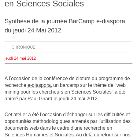
en Sciences Sociales
L'équipe
Synthèse de la journée BarCamp e-diaspora
Le médialab
du jeudi 24 Mai 2012
FR
|
EN
CHRONIQUE
jeudi
24
mai
2012
A l'occasion de la conférence de cloture du programme de
recherche
e-diaspora
, un barcamp sur le thème de "web
mining pour les chercheurs en Sciences Sociales" a été
animé par Paul Girard le jeudi 24 mai 2012.
Cet atelier a été l'occasion d'échanger sur les difficultés et
opportunités méthodologiques amenés par l'utilisation des
documents web dans le cadre d'une recherche en
Sciences Humaines et Sociales. Au delà du retour sur nos