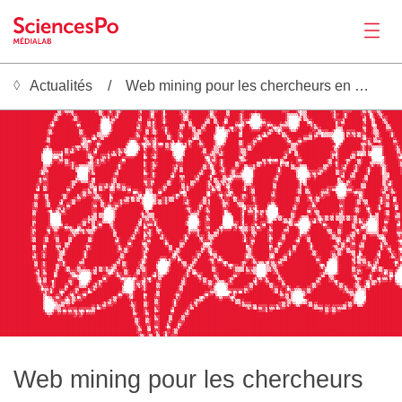
Actualités
Web mining pour les chercheurs en Sciences Sociales
Actualités
████████████████████████████████▓▒▒░    ▒███████████▓▓▓▒▓████ ▒███▓░▓████████▓ ████▓▓▒░▓████████████▒▒▓▓░▓█████████▓▒██░▒█████████████▓ █████████████████████▒░▒████▒░▓███▓▓▓███████████▓░▓██████▓░▓█████▓▓▓▒ ▓█▒░░█████████████
████████████████████████████████▒░▓▓▒▒▒▒░████████████▓▓ ▒▓██▓░▓█▓▒▒▓█████████▓░████▓▒▒▓▓██▓ ████████▓▒▒▓░▓██████████▓░▒▓▓█████░░██████▓▓██████▓██████████████▓▓▓▓████▓▒ ▒░▒█████████████▓▓▒████▓▓▓▓▓█████▓░▒▓░▒▓▓▓▒▒▓███████████
██████████████████████████████▓▒▒▒▓██▓█▓▒▓▓████████████▒▒▓██▓▓▓█▓░▓██████████▓▓████▓ ░████▓ ▓███████▓▓▒░▒▓██████████▓ ░▓██████▒▒█████▓▒▓███▓▒░ ░▒▓█████████████▓░▒░░░▒▓ ▒░▒██████████████▓░▓▓██▓ ▓███████▓▓▓█▓ ▒██▓▒░▓██████████
██████████████████████████████▒░▓████████▒▒▓████████████▓▒▒▓░█▓▓▒▒███████████▓▒████▓░▒████▓▒█████████▓▒ ▒██████████▓▓▒▒▒▓████▓▓▓█████▓░▓███▓     ▓█████████████▓░     ▒░▓░▒▓█████████████▓░▓███▓░▓████████▓▒██ ░▓██▓▒▓▓▓████████
█████████████████████████████▓▒▒▓███████▓▒▒▓████████████▒    ▓▒░▓████████████▒░███▓▓█▓▓███▓░▓████████▓▒░▒▓▓███████▓▒▒██░▒████░▒██████▓▒▓▓▓▓░     ░▓▓███████████▓▒      ▒█▒░▒▓▓████████████▓▓▓▓▓▒██████████░░██▓ ▒████▒▒▓████████
████████████████████████████▓░▓████████████▓▓███████████░    ▒▒▓████████████▓▓▓███░░▓ ▓███▓ ▓████████▓▓██░▒███████▒░▒██▒▒▓██▓ ▒████▓▓▓▒▒▓▒        ░▒▓▓▓█████▓█▓▒░     ░████▒ ▒▓████████████ ▓▓░░██████████▓▒███░▒████▓▒▒████████
███████████████████████████▓▒ ▓███████████▓ ▒██████████▓      ▓█████████████▓▒▓███▒▒▓▒▓████▓████████▒░▒██▒▒▓████▓▒▒█████▓▒██▓▓█████▒░  ░▓██▒     ▒▓▓▓ ▒▒▓▓█▓░▒▒░░     ░████▓▓▒▓▒▓██████████░▓█▓▓██████████▓▓███░ ░█████▒▒▓██████
███████████████████████████▓▓▓█████████████▓▓██████████▓      ▓█████████████▒░▓██▓▓▓▓▒▓███▓▓░▓██████▒▒▓██▓▓▒▒███▒▒▓█████▒ ▒▒ ▓█▓▒ ▓▓▓▒▒▓███▓▒   ▒▓██▓▓█▓░ ░▒▒▓▓▓▓░   ░▓██████▓▓░▒▓▓████████▒░░▒███████████▒░███▓▒▒█████▒░▒██████
██████████████████████████▓▒░███████████████▒▒▓████████▓░    ░▓█████████████▓▓▓██░░█▓░▒▓███▓ ▓█████▓▓▓█████▒▒▓▒░▓▓▓█████░    ░▒▒▓▒▓▓█▓▒█████▓▓▓▓▓████▓░▒▓▒▒ ▒▓███▓▒▒▒▓████████▓▓█▒░▓▓▓▓██▓░   ░▓█▓▓▓▓▓████▓▒███▓░░▒████▓▓▓▓█████
██████████████████████████▓▒▒▓██████████████▒░▓███████▒▒░   ░▓█████████████▓▒▓███▒▒█▓▒▒▓████▒▓▓████▓▒▓█████▓▒▒░░▓██████▓░     ░▓█████▒ ███████████▓▒▓▒░▓██▓▒▓▒▒▓████████████▓▓█▓▒▒░ ▒░░▒▒▒     ▒█▒▒▓▒▒▓▒▒▓▓▓███▓▒░░▓█████▓░▓████
██████████████████████████▓▓████████████████▓▓▓▓███▓▒▓▒░░▒▒▒▓██████████████▓░▒██▓▓████▓██████░▒▓███▓░▒█████▓▒░░████████▒      ▒██████▒░████████▓▒▓▒ ▒▓███████░░▒▓████████▓▓▓▒░█▒░▓▓ ░░░░░      ░█▒▓▓▓▒▓░░▓▒░████▓▒▒▓█████▓ ▓████
Productions
██████████████████████████▒░█████████████████▓▒▒▓▓█▒ ▒█▓░▒██████████████▓▓▓▓▓▓██▒▒▓█▓▓▒▓█████░░▓███▓▓▓███▓█▒ ░░▓███████▒     ░▓██████████████▓▓▒ ▒████████████▓▓▒▓████▓▓█░░▒▒▒█▓████████▓░     ░█████████▓░ ▓▓▓█▒▒▓▓▓██████▓▓███
█████████████████████████▓▒▒█████████████████▓▒░▒ ▒█▓█▓▓███████████████▓░  ░▓███▓▒▒▓▓▒░▓███████▓▒██░▓███▓░▒▓███▒▓██████▓░    ▒███████▒░▓████▓▒░▓▓▓█████████████▓▒ ▓██▓░ ▓▓▓██████████████▓     ▓██████████▓▓▓░▓█▒░▒ ▓██████░░▓██
███████████████████████████▓█████████████████▒ ▒▒▓▓██▓ ▒▓█████████████▓░    ░▓▓░ ▒░░▓▒ ▓▒ ░█▒▒▓▒ ▒   ▒▓▒█░▓███▓░▒▓█████▓░   ▒▓███████▒░▓██▓▓▓▒▓█████████████████▓▓▒░░▒▓▓██████████████████▓  ░▓██████████▒░▒▓▒▒▓███▓▓██████▓▓▓██
█████████████████████████▓▒▓████████████▓▓▒░▒▓▒▒░▓████▒▓██████████████▒      ▒█▓ ▒▓▓▓▒░▓▓▓▓█▒▒▓░       ░█▓▓████▓▓▓█████▒▒▒░▓▓████████▓▓▓█▓░░▓▓████████████████████▒░▒▓███████████████████▓▒ ▒▓███████████▓▒▓█▓▓▒░░░▒▒▓██████▓▒▓█
████████████████████████▒░ ░▒███████▒▒▓▓░▓▓▒▓█▓▓░▓██▓░▓██████████▓▒▓▓▒░      ▒██▒▓███▓▒▓████▓▓▓▒       ▓█████████▒▒███▓▒▒▒▓▓█████████▓▒▒▒▓▒▒▓███████████████████▓░▒▒▒▓████████████████████▒▒▓████████████▓▒▓█▓█░     ▓██████▓▒▒█
███████████████████████▓     ▓▓▓▓▓▒█▒▒▓▒░▓██████▓▓▓█▒ ██████▓█▓▒▓▓░▒▓▒      ░███▓▓███▓▓▓████████▒     ▒█████████▓░▒██▓░▒▒▒▓▒▓████████▓▒░░▓████████████████████▓▓▓ ▓█▒░██████████████████▓▓▓▒▓███████▓▓▓▒▒▒░▒█▒▒      ▓███████▒▒▓
███████████████████████░     ▒░▒▒░ █▓▓▓█████████▓░▒▓▓▓██▓▓▓▓▒▓▒░▒█▒▓██▒    ░▓███░▓██▓▓▒▓████████▒     ▒██████████▓▓▓▓▒░▒▓▓▒▒▓████████▓▓▒░▓████████████████████▓▒▓███▒░▓█████████████████▓░▒ ▓██████▓▒▒▓ ░ ░▒█▒       ▓███████▓▓▒
███████████████████████░     ▒  ▒▓▒█████████████▓░ ░▓███▓▒▒▓░▓██████▓▓▓▓▓▓▓█████ ▒██▓▒░▓████████▓▒   ▒████████████▒ ░▓▓▒▓████████████▒ ░▓█████████████▓██████▓░░█████▓▓▓████████████████▓▒█▒▓██████▒░▒███▓████▓       ▓██████▓▒ 
███████████████████████▒     ▓▓▓▓▒░▓▒▒▓███████████▒▒█▓░▓▒▒▓█▓██████▓ ▒██████████▓█████▓██████████▓░ ░▒████████████▓░ ▓▒░▓█▓░▓████████▓░░▒▓████████▒░▓░ ▒▒ ░█▒▒▓██████▓░░▓█████████████▓▒▒██▓▓███▓░░▓██▓▒░▓█████░     ░▓███████▓▓
████████████████████████    ░▓██▓▓▓█▒▒▓▓▒▓██████▓░ ░▓▓░▓▓▓▓███████▓▓▓▓██████████░▓██▓▒▓▓██████████▓▓▓▓████████████▓▓░▒▓▓▓█▓ ▓██████░▒▓▓▓███████░░▒▓▒▓▓▒▓▓▓▓█ ░▒░ █▓██▓▓▓██████████████▓▒▒█▓ ▓████▒▓████▒▒▓████▒░░▒░░ ▒▓███████▓▒
████████████████████████░░▒▒▓███████▓▓▓▓░▓▓▓▒░░▒░░░░▓▓▓▓█████████▓ ▓████████████░▓██▓░▒▓████████▓▓▒▓▓▓███████████▒▒▓▓ ▒▓██▓▒▓██████░▒▓██░▒▓▓▓░▓▒▒▓█▓████████▒▓▓▒▒█▒░▓█▓░░░▒█████████▒░▒▓▓██▒▓█▓▓░▓███▓▒▓▓█████▓▒▓█▓▓▒░▒▓██████▓▒
███████████████████████▓▒▒▓████████████▓▒▓▒░     ▒▒▒▓████████████▓░▓████████████▓▓██▓▒▓█████████▓▒▒█░▒██████████▓▒▒▓▓░ ▓███▓▒▓███▓▓▓▓██▓   ░▒░▓███████████▓░▓█████▒░▒▒░    ▓█████▓▓▓▒░▓████▓▓█▓▒░████▓░▓████▓▒▓█████▓ ░▓███████▓
██████████████████████▓░▒▒▒███████████████▒      ▒▓▒▓███████████▓▒██████████████▒▓██▓▓██████████▓▒▓█░▒█████████▓▒▓███▓ ▒██▓▒░▓██▓▒░▓██▓░     ▓████████████▓ ▓███████▓░     ░▓▓▓▓▓▓▒▒▓▓█████▒▒▓▓▓▓████▒░▓████▓ ▓█████▓ ░▓███████▓
██████████████████████▓ ▒▓▓████████████████      ▓▓▒▒██████████▓░░██████████████ ▒▓█▓ ▓████████▓▒▓████████████▓░▒▓███▓ ▒▓██▓▓▓██▓▒▒▓▓▓▒      ▓████████████▓▓▓████████▒      ▒▓▒░▓▒░▓███████▒▒▓▓▒███▓▒▒██████▓▒██████▓ ░▒▒██████▓
████████████████████████▓▓▓███████████████▓      ▓█████████████▓▓▓██████████████▓▓██▓▒▓████████▒ ▓██▒▒▒█████▓▓▒▓████▓ ▓█████▒▒▓▓▒▒ ▒▒▒░      ▓███████████▓░▓█████████▒      ▒▓▓▒▓████████████▓░░███▒░▒█████▒░████████░░░ ███████
█████████████████████▓ ▓▒▒▓███████████████░░     ▓█▒ █████████▓▒▒███████████████▓▓▓▓▓▓████████▓▓▓███▓▒▓█████▓░▒██████▒█▒░▓█▓░░░  ▒▓▓▓▓▓░    ░███████████▓▒░██████████▓▒   ░▓▓██▓████████████ ▒█▓██▓▓▓▓████▓▒░████████▒░░▓███████
█████████████████████▓░▓▓▓▓████████████▓▒▒▒▓▓▒▒▒▒▓▓▒░█████████▓▒▒███████████████▒░▓▓░▒███████░░▓████▓▓▓███▒▒▒▓▓████▓▒▓█▒▒▒▓▒░▒▓▒▒▓█████▓░   ▒███████████▓▓▓███████████▓ ░ ░█████████████████░░▒▓█▒▒▓██████▓▓▓████████░░▓▓░▓█████
████████████████████▓▓▓█▓▓▓████████████▓░▒███████▓▒▒▓██▓▓▓▓▒▓▓░▒▓▒▒▓▓▓██████████▓▒▓▓▒▓█████▓▓▒▒▓█████▒▒█▓█░▒▓██████▓░▒██▒░▒▓▒▓▒▒▓███████▒▒▒▒▓███████████▒▒████████████▓░▓░▒████████████████▓░   ▒▒▓▓█████▒▒▒█████████░░▓▒ ▓█████
████████████████████▓░██▒▒▓██████████▓▓▓▒████████▓▒▒▒▒█░▒▓▒░▓▒ ▒▓░▒▓▒▒▓▓▓████████▓▓▓▓█████▓▒▒████████▒░▓░▓▓▓███████▓▒▓▒▓▒ ░██▓░ ▓██████▓░▓█▓▓▓██████████▒░████████████▓▒██▓▓██████████▓▓▓▓▓░     ▓▓▓▓████▒░▒█████████▓░▒▓▓▓█████
████████████████████▒ ██▒▒▓██████████▒░▓██████▓▓▓▒▓▓  █▒▒▓▓██▒░▒█▓▓▓▒▒▓░ █▓▓▓████░░▒░███▓▓▓░▓███████▓▓▒▓░▓█████████▓▓▓ ░▓▒░███▓▒▓▓█████▓ ▓█▓▒▒██████████▓▓███████████▓▒▒██▒░▓██████▓▓▓░▓▓░░      ▒░░▓█▓▓▓▓▓█████████▓▓▒▒▓▓░▓████
█████████████████████████████████████▓▓██████▓▒▒▓░▒▓▒░███████▓▓▓███████▓▓█  ▒▓▓██  ░▒███░ ▓█████████▒  ▒███████████▒ ▓▓▓██▓▓█▓▓▒ ▒█████████▓▒░█████████▓▒▓███████████▓░▒██▒▒▒█████▓▒▒▒▒▓███░     ▓▓▓▓▒ ▒░▒▓█████████▓░▒██▓░▒▓███
Activités
███████████████████▒░▓██▓░░███████▓▒░▓█████▒▓▓░▒▓▓▓▓▓▒░▓▓████▒▓███████████▓▓▓░ ▓░    ▒░▓▓▓██████▓▓ ▒▓▓▒░███████████▒ ▓███▓▒ ▓▓░░▒▓▓███▓░▒▓██▓▓█████████▒░▓████████████▓▓███▓▓▓██▓█▓░▓▓▓▓███▓    ░▓███▓▓▓ ░▓██████████▓▓▒▒█▓█████
███████████████████▒▒▓███▒▒████████▒▒▓███▓▓░▒▓▓▓███▓▒░▒░▓████ ▒██████▓▒▒▓ ▒▓▒░▒░     ░▒▓██▓▓▒▓▒░▒▓▒▓██▓▓▓████████▒▒▓▓█████▓▒█▓▓▓█▓ ▒▓█▓▒▓▓██▓░▓████████▓▓▓██████████▓▒▒████▓▒░█▓░░▓▓▓███████▒░░▒▓██████▓▒▒▓████████▓▒▓▓▒▒██░▒███
███████████████████▓▓████▓▒▓█████▓░▓███▓▒▒▓▓▓███████▓▓▓▓▒▓███▒▓███▓░▓▒░▒█░▒▓▒▒█░      ░▓▒▒▓▓░▓▒▒▒█████▓▓░▓██████▓░░▓▒██████▓▒▓▓▓██░▒▓▓▓▓▓███▓▒▓████████▓▓███████████▓▒▒████▓▓▒▓▓▒▒███████████▓▓▓██████▓░▒▓▒▒▒██████▓ ▓▓▓▓██ ▒███
██████████████████▓▒▒████▓▒▒█████▒ ██▓▓▓░▒█████████▓▓▓██░░▓█▓▓█▓▓▓▓░▓▓▓▓██████▓▒     ░▒▓▒░▓▓▒▓████████▓▒░▓█████▓▓▒▒▓▒██████▓░░▒▓████▒▒▒▒█████▓▓██████▓▓░░▓██████████▓▓▓██████▓░▓▓████████████▓▓▓██████▓░▒█▓░▒██████▓░▓▓▒▒██▓▓▓██
██████████████████▓▒▒████▓▒░████▓▓▓▓█░░▓███████████▓▒░██▒▒▓▓░░▓▓▒▒▓▓███████████▓     ▓██████████████████▓▓████▓░▒██▓▓███████░▒▓▓████▓▒░ ▒▓▓▓▓▓▒▓█████▒   ░▓████████▓▒▓██████▓▓ ▒█████████████▒▒▓██████▓▓███▓▓▓████▓▒██▓░░██▓▒▒██
██████████████████▓▓▓███████▓██▓▒▒█▒▓▓▓████████████▓▓▓███▓▒   ░▒▒▓██████████████░   ▒██████████████████▓▒░▓███▓░▓█▓▒▓███████▓▓▓███████▓░ ▓▓▒▓▒ ▓████▓      ████████▒░▓█████▓▓▓▓▓▓████████████▓▓▓█████▓▒▒▓███▒ ▓███▓ ▓███████ ░██
██████████████████▒▒▓█████▓▒ ▓▓░░▓▒░▓██████████████▓▓▓███▓     ░▓██████████████▓█░░█████████████████████▓░▓█▓▓▒▓██▓▒▒███████▓ ░▓██████▓▒▓█▒░▒▓ ▒▓▒▒▓░      ███████▓▓▓██████▒ ▓█▒░▒███████████▓▒▓█████▓▒▒▓███▓░▓████▓██▓▒▒███▓███
██████████████████░▒███████▓     ░▓▓▓██████████████▓░░█░▒░     ░▓█████████████▓ ▓▓▒░░▒███████████████████▓▒░░░▒████▓▓███████▓   ▒█████▓ ██▓▓▓▓░▓▓▒▓█▒      ▓██████░▒▓██████▓▓▓█▓▒▒███████▓█▓▓░░▓██████▓▓█████▓▒██▒░███▓▒▒███▓▒▒█
██████████████████▓▓███████▓      ███████████████▒▓▒░░█▒▒▒     ░▓██████████████░▒▒▒░░▒██████████████████▓░    ▓███▓▒▓███████░    ▒████▓▒█████▓ ▓█▓▓█▓     ▒▒▒▓████▒▒▓██▓▒▒░▒████▓▒▒▓▓░▒▓▒░█▒░▒▒░▓▒░▓▓▒░██████▓ ░▒░░████▓▓███▒▒▒█
██████████████████▓▓███████▓      ████████████▓▓▓░▒▒░▒███▒     ▒█████████████▓▒▓▓▒▒▓▓▒▓▓████████████████▓     ░███▓░▒███████      ████▓▒█████▓▒▓████▓░  ░▒▓▒░▓▒▒▓▒▒▓██▓░    ▓▓▓▒▓▒ ▒▓░▒▓▒▒█▒▒▒▒▒▓▒░▓▓░░▓▒▓▓█▓░   ░▒███▓▓▓███▓▓▓█
██████████████████░▒███████▓      ▓██████████▓▒░▓▒▓▒░█▓▓▓▒░░  ░▓█████████████▒ █▓▓▓▓▓▓░▓███████████████▓▒      ▓██▓▓▓███████      ▓▓▓█▓ █████▓▓██▓▓▓▓░ ▒█████▓░░▒ ▒▓▓▓▒     ░▓▒ ▓▓▒▓▓▓███████░░█████▓▒▒▓ ▒▓▓▒     ▒███░░▓████▓▒█
██████████████████▒▓███████▓░     ░█▓▓█████▓▓▓▒▒███▒░█▓ ▒████▒░▓████████████▓▒▒█▒▓▒░▒▓ ▓███████████████▓▒     ░▓██▓▓▓██████▓      ░▒▓█▓░▓▓██▓▓ ▓█▓░ ██▓▓████████▓░░▓░        ▓█████▓ ▒▓██████▓▓█████▒▒▓█▓▓▒░      ░███▓▓█████░ █
█████████████████▓▓▓██████▓▓▓▒░░▒▓▓▓ ░▒▒▓██░░▓███▓█▒ ░▓▓▓████▓▒▓███████████▓▒▓██ ▒▓████▒▓████████████████     ▓███▓▒░█████▒ ▒    ▓▓▒▓░ ▒▒░▓▓▒▒▓ ░▓▓▓██▒▓███████▓▒████▓▒     ▒███████▓▓▓▓████▓▓▓█████▒░▓██░ ░▒     ▒██▓▒▓█████▓▓█
█████████████████▓░▒██████▒ █▓░░▓███▓▓▓▒░▒  ▒▒░▓▒░░░░▓████████▓▒▓██████████░░▓██▓▓▓▒▓██▒░▒██████████████▓ ░▒▒▒░▓██▓▓▓███▓▒▓▒▓▓▓▓▓█▓▓█▓▒░░▒▓▓▒▒▓▓▓▓███▓░▒██████▒░▒█████▓    ░▓█████████▒░▒███░░▓██████▓▒ ▓▓▓▓░     ▒██▒░▒█████▓▓▓
█████████████████▓▒▓██████▓▒██▓▓███████▓▒░▒▒▓▓▒▓▓▒▒▒▓██████████░░█████████▓▒▓▓██▒▓▒░▓██▓▒▓▓█████████████▓▒▓▓▓▓░████▓▒██▒░▒█▓██████████▓▒▓▓██▒░▒██████▓▓▓█████▓▓▓▓█████▓  ░░▓██████████▓▒▒▓▓█▒▒▓████▓▒▒▓▒▓██▓▒▒░░░░▒██▓▓▓█████▒░▒
█████████████████▓▓▓█████▓▓███▓▓▓█████▓▓▓▒▓███████▓▓███████████▒▒████████▓░▓████ ▒▓▒▓████▓░▓██████████▓▒▓▓███▓▒▓▓▓█▓░▒▒▒▒▓█████████████▓▒███▓▒▓██████▓▒▓█████▒▒███████▓▒▓▓▓▓▓███████████▓▒▒▓▓▓███▓▓▒░░████▒▒██▓▓▓▓▒▒▒▒▓██████▓▒▓
█████████████████▓▒▒████▓▒▒███▓░▒█████▒░▓████████▒▒▓████████████▓▒▓█████▓▒░▓████▒▓▓▓█████▒░▓▓█████████▓ ▒██████▒░▓█▓░░░▓███████████████▓░▓█▓▓▓███████▓ ▒████▓░░██████▓▒▓██▓▒░███████████▓▒▒▒░▒███▒▒▓▒▓████░░██████▓▒  ▒███████▓▓
█████████████████▓▒▒████▓▒▒████▒▒█████▒░█████████░░▓████████████▒ ▓████▓▓▓█████▓▓▓░░███████▓▒▓██████▓▓▓▒███████▓▒▓▓▓▓▒▓████████████████▓ ▓█▓░░███████▓▒▓███▓▓▓▓█████▓░ ████▒░██████████████▒ ▒█▓▓ ▒▓▓▓███▓▓▓████████▓░▒▓█████▓▒ 
████████████████████████▓▓█████▓▓▓██▒░▒█████████▓███████████████▓▓▓████▒ ▓█████▒ ▒▓▓███████▓ ▒██████▒░▒██████████▒   ▒▓██████████████████▓█▓▒▓████████▓▓██▓ ░▓███████▓▓█████▓▒█████████████▓▒▓▒░▓██▓▒▒██▓▒▒█████████▒▓░░██████▓▒
██████████████████░░████ ░█████▒░▒██▒▒▓████████▓░▒▓██████████████▓░▓██▓▓▓▓█████▓▒▒▓█████████▓▓▒▒████▒▒▓█████████▓▒░░▒▓███████████████████ ░▓▓█████████ ▒██▓▒▓██████░░▓██████▓ ▓██████████▓▒░▓█▒░▓▓█▓▓▓██▒░▒████████▓ ▓▓▓▓▓████▓▓
Outils
██████████████████░▒████▒▓█████▓▒▓█▒▓▓██████████▒▓▓██████████████▓░▒█▒░▓███████▓▓ ▒███████████▒▒██▒░▓███████████░▒▓▓░▒▓██████████████████▒░░▓█████████▒▓▓░░▓█████▓█▒▒███████▓▒▓███████████▓▒▒▒▒▓▓░░▓▓▓██▓▓▓█████████▒▓█▓▒░████▒ 
██████████████████▓▓███▓▓▓██████▓▒▒ ▓█████████▓▒▓████████████████▓▓▓▓▒▒▓███████▓▒░▓███████████▓▓▓▒▒▒▓████████▓▓▓▒▓█▓▒ ▓▓▓████████████████▓░░▓█████████▓▓▓▒▒█████▓░▓▓▓█████████▒▒▓███████▓▓▓█░▒▓██▒▒▒░░██░▓████████▓▒████▓▒▓▓██▓░
██████████████████▓▒▓██▓▒▓██████▓░░░▓█████████▓ ▓██████████████████▒▒▓█████████▓░▓██████████████▒ ▒▓█████████▓░▒████▓ ▒▒▒███████████████▓▒░▒▓█████████▒░▒█████▓▓▓ ▓██████████▓▒░▓███████▓▒▒▓▒▒▓████▓░░█▓ ▒████████▒ ██████▒▓▓█▓▓
██████████████████▒░▓██▓▒▓██████▓░░███████████▓░▓█████████████████▓░░▓█████████▓ ▒███████▓▓▓▓██▓░░▓▒▓██████▓▓▓░▓█████▓▓░▒▓▒▓████████████▓ ░▒▒▓████████▒ ▒████▓▒░█▓█████████████▓▓▓▓█████▓░▒░▓███████▓▒▓ ░▓▓▓█████▓▓▒█████▓░▒▓█▓▒
██████████████████▓▓▓███████████▒░░▓█████████▓▒██████████████████▓▒▓▓█████████▓▒░▓██████▓░  ▒▓▒▓▓▓█ ░▓█████▓░▒██████▓▒░▓█▒ ▒▓███████████▓▓▓█▓░▓██████▓▓▓▓██▓▒▒▒▒████████████████░░▓████▒   ░▓███████▒░█░░▒▒▒████▓▓▒█████████▓▓▓ 
███████████████████▒▒██▓▒▓██████▓▓▓ ▓███████▒░▒█████████████████▓░▒█▒▒▓██████▓▓ ░▓█████▓░     ░▓███▓█▒░▒███▒▒▓███████▓░▓█▓▓▓▒ ▒███████▓░▒▓██▓░▒▓▒░▒▓▒ ▓▒░▓▓░░▓██████████████████▓▓▓███░     ▓███████▓▒▓░░▓▒▒▓░▓█▓░▒████████▓ ░█▓
███████████████████▒░██▓▒▓█████▒▒▓▓▒▓██████▓▓▓▓███████████████▓▒▒▓▓█▒▒▓██████▓▒▒▓██████▒      ▒██████▓▒▒▓▓░▒▓█████████▓▓████▓▒▓▒ ▒▓▓▓█▓▒▓████▓▓     ▒▒▓▒░░▓▓▓▓████████████████████▒ ▒█      ▓███████▓▓█▓▓▓▓▓▓░▒▓▒▒▓█████████▒▓▓░
███████████████████▓▓██▓▓▓█████▒▒███▓░▒███▓░▒█▓▓████▓▒█▒▒▓▓░▓▓▒░▒███▓▓▓█████▓▓▒▒▒▓█████▒     ░▓███████▓▓▓ ░▓██████████▒▒▓██████▓▒▓▓░▒░░▒█▒▓▓▓▒▒     ▒▒▒▓▒░▓███████████████████████▓░▓▒      ▓███████▒▒▓▓▓███▓▓▓░ ▒▓░▒▓███████▓░ 
████████████████████▓▒█▓▒▓████▓▒▓███▓░▒▓▓▓▓▒▒▒░░▒▒▓▓▒░█▒▒▓▓░▒░ ▒▓▓███▒▒▓████▒░▓▒░▓█████▓     ▒▓█████████▒░▓▒▒▓████████▒▒▓█████████▓▒▒░░▒█▒▒▓▒░░     ░▒▒▓▓▒▒█████████████████████████▓       ▓███████▒▒▓▒▒▓█████▒░▓▓░▒▓▒▒▓▓▓█▓░  
███████████████████▓▒░█▓░▒████░▒██████▓▒░▒▓▓▒     ▒▓▒▒█████▓░ ░▓▓░▓▓█▒░▓███▓▒░█▓▓▓███▓▒▓░   ░▓█████████▓░▓█░ ▒▓▓▓██████▓▓▓████████▓▓▓▓███▓▓▓▓▒▒     ▒███▓▓▒▓██████████████████████▓▓▒░░    ▒▓███████▓▓▓▒▓▓████▓▓████▓▓ ░▓▒▒█▒   
████████████████████▓▒█▓▓▓████ ▒███████▓░  ░      ▒██████▓▓▓▓▓██▓░▒▓▓▓▓▓▓█▓▓▓██▓▓▓██▓░ ▓▒░▒▓██████████▓▓░▓██▓▓▒░▓██████▒▒▓███████▓░░▓█████████▓     ▓██████░▓█████████████████████▓░▒██▒░▒▓█████████▓▒░██████▓ ▓███▓█▓▓▓▓  ▓    
████████████████████▓▒▒█▒▒████▓███████▓▓▓▓▓▒      ▒██████▒ ▓██████▓▒ ░▒  ▒ ▒▓██▓░▓░ ▓█▓█▒▒███████████▓▒▓██████▓▒▓▒▒▓███▓▒▒█████▓▒▒▓██████████▓▒▓▒▒▓▓░▓████▓░▒▓██████████████████▓▒▒████▓▒▒▓██████████▓ ░▒▓███▓▒▓██▒ ▓▒░▒█▒▓█    
████████████████████▓▒ ▓░▒██▓ ▓███████▒░▓███░    ░▓███▓░▒▓▓▓███████▓▓░    ░▓▓▓▓░ ▓▓▒▓██▓▓▓███████████▒░▓███████▓█▒▒▓▒▒▓█▓▒░░▒▓█▓░▓███████████▒ ▓█▓█▓▒▒█████▓▓▒▓█████████████████▒░▓████▓▓▓▒ ▓█████████▓▒▓██▓▒▒▓▒░▒▓▒▓▓▓▓█▓██▒   
█████████████████████▓▒▓▓▓███░▓█████▓▓▓▒▓███░   ░▓██▓▒▓░▓███████████▓     ░▓▒▒▓▒░▓█████▒▒▓██████████▓▒▒▓█████████▓▓▓▒░▓▓░    ░▒▓▓▓████████▓▒▒▓▒▓████▓▓░▒▓████░▒██████████████▓░▒▓▓▓███████▓▒▓▒▒▓█████▓▒░▓██▓  ▓▒▒▓█▓████████▓▒░ 
██████████████████████▓░▓▓▓█▓▒▓█████░▒████▓▓▒▒▒▒▓██▓▒▒▓▓▓███████████▒     ░▓▓▒▓▓░▓█████▒▒▓█████████▓░▒██████████████▓▓█▒      ▒█████████▓▓▓▒▒█████████▒░▓▓▓██▓▓▓▒▓███▓▓████▓▓▓░▒▓███████████▓░▒▓▒▓███▓▒░░▓▓▒░ ▓███████████████▓▒
██████████████████████▓ ▒▒▒▓▒▓███▓▓▓▒▓███▓░▒█████▒▓▓▒▓██████████████▒     ░▓███▓▒▓█████▓▓██████████▓░▒███████████████▓▓▒      ▒▓▓▓▓▓▓▓▓▓░▒▓▓▓██████████▓▓▒▒█▓██▓ ▒▓▓▒▒░▒▓▓▓▒░▓▓██████████████▓▓▓░▒▓▓▓█▓░ ░░▒█▓██████████████████
███████████████████████▓▓▒▓▓ ▓███▒ ▒███▓▓▓░▓██▓▓▓ ░▓██████████████▓▓▒░    ▓█████▓██████░▒█████████▓▓▓▓████████████▓▓▓▒░▒░       ▒▓ ▒▓  █▒▓▓█████████████▓▒░█▒▓█▓▓▓▒░    ░▒▓▒▒▓█████████████████▓▓▒▒░▒▓░    ░████████████████████
████████████████████████░░▓▓███▓▓▓▒███▓▒ ▓█▓▓▓░ ▓████████████████▓ ░▓█▓▓░▒▓█████ ▒████▓░▒████████▓░░▓████████████▓░ ▓▓▓█▒      ▒█▓▒▓███████████████████████▓░▒▓▒▒█▒      ░▓███████████████████████▓▒▒▒     ░████████████████████
████████████████████████▒  ░▒▓▓░░▓██▓▒▓▓░▒▓ ░▓▓▓██████████████▓▒░▓▓▓███▓▒ ▓█████░▓████▓▓▓█████████▒▓▓██████████░ ▒▓▓████▓▓▒▒▓▓▓▓▒ ▒█████████████████████████▓▓▓▒░█░      ▓█████████████████████████▓█▒      ████████████████████
████████████████████████▒    ░▓▓▓▓▓▓▒ ░▓░▒▓▓▓▓██████████████▓▒▓▒▒███████▓▓██████▓▓████▒▒▓███████▓▒▓▓████████▓▒▒▒▒▓████████▓▓████▓▒▓▒░▒█▓███████████████████████▓▒▒▒       ▒▓████████████████████████▓░     ░████████████████████
Séminaire
████████████████████████░     ░▒▓▓░▒▒░▒▓▒▓███████████████▓▒▓▒▒▓▓▓████████▒▓▓████▒▒▓███▒▒▓███████▓ ▓███████▓█▒░▓▓███████████████████▒▒▒▓░▓▓▓▓███████████████▓▓▒▒▓▒▒▓▒░   ▒░▒▓▒▒█▓▓███████████████▓▓▒▒▓▒░   ░▓████████████████████
████████████████████████░      ░▒▒░▒█▓▓████████████▓▓█▒▓▓▒░▓▓▓▓█████████▓░▒▓████░▒▓███▓▓▓███████▓░▓██████▓▒▓▓▒███████████████████████▓▓░▒▒▒▒▓▒▒█▓▓▓▓▓█▓▓▓▓▒▓▓░▒▓▒▓██▓▒▒▓███▓░░▓▒▒▓▓▓█▓▓▓█▓▓▓▓▓▓▒▒▓░▒▓██▒░▒▓█████████████████████
████████████████████████░     ▒▒▒▒█▓▓█▓▓▓▓▓█▓▓▓▓▓▓▓▒▒▓ ░▓▓▓██████████████▓▒▓████▓▓████▒▓▓██████▓▒███████▓▓░▒█████████████████████████████▓▒▓▓░ ▓░░▓▓░█▒░▒▓ ▒▓▓▓███████████████▓░▒▒░░█▒▒▓▓▒▒▓░▒▒░░█▓▓████████████████████████████
████████████████████████▓    ░▓▓▒▒▓ ░▓░░▓▒░▓▒ ▒▓ ▒▒░▒█████████████████████▒▓████▓▒▓███░▒▓██████░ ██████▓░▓██████████████████████████████████████▓▓▓▓▒█▓▓██████████████████████████▓▓█▒▒▓▓░▒▓▓▓██████████████████████████████████
█████████████████████████▓▒▒▒▓██▓▓█▓▓█▓▓▓▓▒▓▓▒▓█▓▓▓▓▓█████████████████████░░▓███▓░▒███▓████████▓▓█████▓▒░▓███████████████████████████████████████████████████████████████████████████▓▓██▓▓█████████████████████████████████████
███████████████████████████▓█████████████▓▓█▓▓████████████████████████████▓▓█████▓▓███▒▓▓█████▒▒█████▒▒▓▓███████████████████████████████████████████████████████████████████████████████████████████████████████████████████████
███████████████████████████████████████████████████████████████████████████▒▒▓███▒▒▓██▒▒▓█████░▒████▓▒▒█████████████████████████████████████████████████████████████████████████████████████████████████████████████████████████
███████████████████████████████████████████████████████████████████████████▒░▓███░▒▓██▓▓▓████▓▒▓███▓▓▓▓█████████████████████████████████████████████████████████████████████████████████████████████████████████████████████████
███████████████████████████████████████████████████████████████████████████▓▒▓███▓▓▓██▓▓▓████▒▓████░▒▓██████████████████████████████████████████████████████████████████████████████████████████████████████████████████████████
████████████████████████████████████████████████████████████████████████████▓▒▓███▒▒██▒░▓███▓ ▒███▓░▓███████████████████████████████████████████████████████████████████████████████████████████████████████████████████████████
████████████████████████████████████████████████████████████████████████████▓░▒███░ ██▓▓▓████▓▓█▓▒▒▓████████████████████████████████████████████████████████████████████████████████████████████████████████████████████████████
████████████████████████████████████████████████████████████████████████████▓▓▓███▓▓██▓▒▓██▓▒▓▓█▓░▒█████████████████████████████████████████████████████████████████████████████████████████████████████████████████████████████
█████████████████████████████████████████████████████████████████████████████▓▒▒▓█▓▒▒██░▒██▓ ▓█▓▓▓▓█████████████████████████████████████████████████████████████████████████████████████████████████████████████████████████████
Recrutement
Web mining pour les chercheurs