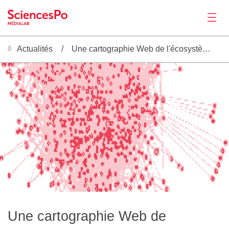
Actualités
Une cartographie Web de l'écosystème IA en France
Actualités
  ░▒▒▒░░▒▒░▒▒▒ ░░░░ ░░░▓▓▓░░░░░░░░░░░░▒▓▒░░░░▒▒▓▒░░░▓▓▓▓▒▒▓▓▒▒▓▓▒░░▒▒▒▓▒░░▒░░░░░░▒▒▓▒░░▒▓▓▒░░▒▓▓▒░░░░░░░░░░▒▓▒▒▒▒░░░░░░░░░░▒▓▓▓▒▒▓░░░▒▓▓▒ ░░░░░  ░░░░░░░░░░░░             ░                                                     
 ░▓▓▓▓▒▒▓▓▓▓▒▓░ ░░░░░  ▒▒▒░░░░ ░░░░░░░░░░░░░▒▓▓▒░░▒▒▒▒▓▒▓▓▒░░▒▓▓▒░▒▓▒▒▒░░░░░░░░░▒▒▓▓░░░▒▓▓▒░░░▒▒░░░░░░░░░░▒▓▓▓░▒▒░░░░░░▒▒▒░░▒▒▒▒▓▒░░░░░░░░░░░░  ░░░░░░░░░▒▒▒░              ░                                                    
 ░▓▒▓▓▒▒▓▓▒▓▓▒░  ░      ░ ░░ ░░░░░░░░░░░░░░░▒▒▓▒░░▓▓▒▒▒░▒░░░░░▒▒░░▒▓▒▒░░▒▓▒░░░░▒▓▓▒░░░░░░░░░░░░░▒▓▓░░░░░░░░▓▓▒▒▓▓▒░░░░▒▓▓▒░░░░░░░░░░░░░░░░░░░░░░░░░░░░  ░▓▓▓░               ░                                                   
  ▒▒▒▒░ ▒▒░░▒░░░░      ░░░░░░░░░░░░░░░░▒▒░░░▒▒▓▒░░▓▓▓░░░░░░░░░░░░░░▒▒▓▓▒▒▒▓▒░░░▓▒▓▒░░░░░▒▒░░░░░░▓▓▓▒░░░░░░░░▒░▒▓▓▒░░░░▒▓▓▒░░░░░░░░░░░░░░░░░░  ░░░░░░░░ ░░▓▓▓░                 ░▒▒░                                              
   ░    ░░       ░░░ ▒▒▒░░░░░░░░░░░░░░▒▓▓▒░░▒▓▓▒░░▒▓▒░░░░░░░▒▒▒░░░░░▒▓▓▒▒▓▓░░░▒▓▓▒░░░░░▒▓▓▒░░░░░▒▓▓░░░░░░░░░░░░▒▒░░░░▒▓▓▒░▒▒▒░░░░░░░░░▒▓▓▒░░░░░░░░░░░ ░▒▓▒▒░░                 ▒▓▓▒░                                             
      ▒▒▒▓▒░     ▒▓▒▒▒▓▓▒░░ ░░░░░░░░▒░▒▓▒▒░░░▒▒░░░▒▓▒░░▒▒░░░▓▒▓░░░░░▒▓▒░░░░░░░▓▒▓▒░░░░░▒▒▓▒░░░░░░▒░░░░░░░░░░░░░░░░░░░▒▓▓▒░▓▓▓▒░░░░░░░░▒▓▓▒░░░░░░░░░▒░░▒▓▓▓▒░░            ░░░░ ▒▓▓▒░                                             
     ░▓▓▒▒▒░    ░▒▒▓▒▒▓▓░ ░ ░░░▒▒░░▒▓▒▒▒▒▒░░░░░░░░▓▒▓▒▒▓▓▒▒▒▓▓▓░░░░░░░░░░░░░░░▒▓▓▒▓▒░░▓▒▓▒░░░░░░░░░░░░░░░░░░░░░░░░░░░▒▓▓▒▒▓▓▓▓▒░░░░░░░▒▓▓▒ ░░░░░░░▓▓▓▓▓▓▓▒▓▒░░  ░░░░          ░▒▒░                                              
     ░▓▓▓▓▒░   ░░▒▓▒░░▒▒░░░░░░▒▓▓▒▒▒▒▓░░░░░░▒▒░░░░▒▓▒▓▓▒▒▒▒▓▒▒▒░░░░░░░░░▒▓▒░░░░▒▒▓▒▓░▒▓▒▓▒▒▒░░░░░░░░░░░░░░░░░░░░░░░▒▒░░░░░▒▒▓▒▓▒░░░░░░░░░░░░░░░░░▒▓▒▓▓▓▒▒▓▓▓░░                                                                  
      ▒▒░▒▓▓▒░░░ ░▒▒░░░░░░░░░░▓▓▓▓▒▒▒▒░░░░░▒▓▓▒░░░░▒▒▓▓▒▒▒▓▒░░░░░░░▒▒░░░▓▒▓░▒▓▒░░▒▓▒▒▒▒▓▒▓▓▓▒░░░░░░░░░░░░░░░░░▒▒░░▒▓▓▒░░░░░░▓▒▒▓▒░░░░░░░░░░░░░░░░░▒▒▒▒▒░░▒▓▒░░                                                                  
         ▒▓▒▒░  ░▒▓▓▒░░░░    ░▒▒▒▓▓▒▒▒▒▒░░░▒▓▓▒▒▒░░░▒▒▒░░░▒░░░░░▒▒▒▓▓▒░░▒▓▒░▓▓▓▒░░▒▒▓▓▒▒▒▒▓▓▒░░▒▒▒░▒░░░░░░░░░▒▓▓▒░▒▓▓▒░░░░░░░▒▒▒▒▒▓▒░░▓▓▒░░░░░░░░░░░░░░░░░░  ░                                                                  
         ░▓▓▒ ░  ▒▓▒▓░░░     ░░ ░▒▒░▒▓▓▒░░░▒▓▒▒▓▓▒▒▒▒▒░░░░░░░░░▒▓▓▓▓▓▓░░░░░░▒▓▓▒░░░▓▓▓▒░░░▒▒░░░▓▓▓▒▓▒░░░▒▓▒░░▒▓▓▒░░▒▒░░░░░░░░▒▓▒▒▓▓▓░▒▓▒▒░░░░░░░░░░░░░░░░    ░                                                                  
Productions
          ░░░    ░▓▓▒ ░░     ░░  ░░░▒▓▓▒░░▒░░░▒▓▒▓▓▒▒▒░░░░░░░░░▒▓▓▒▒▓▒░░░░░░░▒▒░░░░▒▓▒▒▒▒░░░░░▒▓▒▒▒▒▓░░░▓▒▓▒░░▒▒░░░░░░░░░░░░░░▓▓▓▓▓▒░░▓▓▒░░░░░░░░░░ ░░░ ░    ░                                                                  
               ░░░░▒░ ░░    ░░░  ░░░░▒▒░▒▓▓▒▒░▒▓▓▓▓▓▓▒░░░░░░░░░░▓▓░░░░░░░░░░░░░░░░░░░▒▓▓▒░░░░░▒▓▓▓▒▒▒░░░▒▓▒▒░░░░░░░░░░░░░░░░░▒▓▓▓▒▒░░░░░░░░░░░░░░░░ ░░ ░     ░                                                                  
              ░▒▓▒░   ░░   ░░   ░░░░░░░░▒▓▒▓▓▓░░▒▒▒▒▒░░░░░░░░░░░░░░░░░░░░░░░░░░░░░░░░▒▓▓▒░░░░░▒▓▒▓▒░░░░░░░▒▒▓▒░░░░░░░░░░░░░░░▒▓▓▒▒▒▒▒░░▒░░░░░░░░░░░░░░ ░   ░ ░                                                                  
              ░▓▒▓░░  ░    ░ ░ ░▒▓▒░░░ ░▒▒▒▓▒▓░░░░░░░░░░░░░░░░░░░░░░░░░░▒▒░░░░░░░░░░░░▒▒░░░░░░░▒▓▓▒▒▓▒░░░░▒▓▒▓░░░░░░░░░░░░▒▒▒▓▓▓▒▒▓▓▒░▒▓▓░░░░░░░░░░░ ░░     ░░                                                                  
              ░▒▓▒░░ ░░   ░  ░ ░▓▒▓▒ ░  ░░░▒▒▒░░░░░░░░░░░░░░░░░░░░░░░░░▒▓▓▒░▒▒▒░░░░░░░▒░░░░░░▒▒▒▒░▒▓▒▓░░░░░▒▓▒░░░░░░░▒▒░░▒▓▓▓▓▓▒░▒▓▓▒▒▓▒▓░░▒▒▒░░░░░░  ░     ░░                                                                  
               ░░░  ░░░░ ░░  ░ ░▒▓▓░░░░  ░░░░░░░░░░░░░▒▓▒░░▒▓▒░░░▒▓▓▒░░▒▓▓▒░▓▓▓░▒▓▒░░▒▓▓▒▒▓▒▒▓▓▒░░░▒▓▒░░░░░░░░░░░░░░▒▓▓▒░▒▓▓▓▒▓░░░▒▒░▓▓▓▒░░▒▓▓▒░░░   ░░     ░░                                                                  
              ░    ░▒▒░░ ░   ░░░░░░░░░░░ ░░░░░░░░░░░░░▓▒▓▒▒▓▒▓▒░░▒▓▓▒░░▒▓▒░░▓▒▒▒▓▒▓░░▒▓▓▓▓▒▓▒▓▓▒░░░░░░░░░░░░░░░░░░░░▒▓▓▒░▒▓▒▓▓▓░▒▒░░▒▓▓▓▓▓▒▒▓▓▒░░░    ░     ░░                                                                  
             ░    ░▓▓▓▒▒▒░   ░░░░   ░░ ░░░░░░░░░░░▒▒░▒▒▒▓▓▓▓▓▒░░░▒▓▓▒▒▓▒▒░▒▒▒▓▒░▒▓▒▒▓▓▓▒▒▒▓▒░▒▒▓▒░▒▒░░░▒▒▒░▒▒▒░░░░░░░▒▒░░▒▓▓▒▒░░▓▓▒▒▓▓▓▓▓▓▒░▒░░░░░░ ░  ░    ░░                                                                  
          ░▒░     ░▒▓▒▓▓▓░   ░░░░   ░░ ▒▓▓▒░░░░░░▒▓▓▓▓▒▓▓▓▓▒▒▒░▒▒░▒▒░▒▓▓▒░▓▓▓▓▒░░░░▒▓▒▓▒▒▓▓▒░░▒▓▓▒▓▓▓░▒▓▓▒▒▓▓▓░░░░░░░░░░░░░░░░░▒▓▓▓▒▓▓▓▒▒▓▒▒▒▒▒▓▒░     ░    ░░                                                                  
         ░▓▓▒░     ░▒▒▒▒▒░░░▒▒░    ░░░░▒▓▓▒░░░░░░▒▓▓▓▒▓▒▒▓▒░▒▒▒▓▓▒░░░▒▓▓▓▓▓▓▓▓▒░░░░▒▓▓▓▒▒▓▓▒░░▒▓▓▒▓▓▓░▒▓▓▒░▓▓▓░░░░░░░░░░░░░░░▒▓▓▓▒▒▓▓▓▓▒▒▒▒▓▓▓▓▓▓░░░   ▒▒░   ░                                                                  
         ░▓▒▓░░▒▒░  ░▒▒▓▒░░░▓▓▓░ ░░░░░ ░▓▓▒░░ ░░▒▒▒▒▒▒▓▒▒▒▒▒▓▒▓▒▓▒░░░░░▒▓▓▓▓▒▒░░░░░░▒▒░░▒▓▓▒▒░░▓▒░▒▒▒░░▒▒░░▒▒▒░░░░░░░░░░▒▒▒▓▒▒▓▓▒░▒▓▓▒░▒▒▒▒▓▓▓▓▓▒░░░  ▒▓▓▒░ ░░                                                                  
          ▒▓▒░▒▓▓▒  ░▒▓▓░ ░▒▓▓▓░ ░░░░░  ░░░░░ ░▒▓▓▒░░░▒▓▓▒▓▒▓▓▒▒▒░░░▒▒▒▒▓▓▓▓▒░░░░░░░░░░░░▒▓▓▓▒▒▓▒▒▒▒░░░░░░░░░░░░░░░░░░░▒▓▓▓▓▓▒▒▓▒░░▒▒░▒▓▒▒▓▓▓▒░▒▒▒░░░ ▒▓▒▓▒ ░░░░░                                                               
           ░  ▒▓▓▒   ░▒░ ░▓▓▒▒▒░ ░░░░░   ░░░░ ░▒▓▓▓▓▒░▓▓▓▓▓▓▒▒▒▓▒░░▒▓▓▓░▒▒▓▓▒░▒▒▒░░░▒▓▓░░▒▓▓▓▓▓▓▓▓▓▓░░▒░░░░░░░░░░░░░░░░▒▓▓▓▓▓▒▒░░░░░░▒▓▓▓▓▒▒▒░░▓▓▓░░░░░▒▓▓▓░ ░▒▓▒░    ░░░                                                       
              ░▒▒░       ▒▓▒▒░░░░ ░░░░░░  ░░░░░▒▒▓▓▓▒░▒▒▒░▒▒░░▓▒▓▒░░▓▓▒░░░░░▒▓▓▓▓▒░░▓▒▓▒▒▓▒▓▒▒▒▓▒▓▓▒▒▓▓▒░░░░░░░░▒▒▒░░▒▒▒▒▒▒▒▒▒▓▒░░░▒▓▓▒▓▒▒░░░░░▓▓▓░ ░░ ░▓▓▓░░▒▓▒▓▒           ░░░░                                               
                ░ ░      ░▓▓▒░░░░░░ ░░░░░ ░░░░░░░▒▓▓▒░░▒░░░░░░▒▓▒░░░▒▒░▒▓▓░░▓▒▓▓▓▒░░▒▓▒░░▓▓▒░▒▓▒░▒▓▒▒▓▒▓░░░░░░░▒▓▓▒▒▓▓▓▓▒░░░▒▓▒▓░░░▒▓▓▓▒░░░░░░░▒▒▒░ ░ ░▓▓▓▒░░▒▓▒▓▒    ░             ░░░░                                        
                 ░ ░      ░░░░ ░░░░░░░ ░  ░░░░░░░▒▓▒▒░▒▓▒░░▒░░░▒▒▒▓▒░▒▒▓▒▓▒░▒▓▒▒▒░░░░░░░░░▒░▒▓▓▓░░▒▓▓▓▓▒░▒▓▒░░░▒▓▓▓▓▓▓▓▓▒░░░░▒▓▒░░░▒▒▒▒░░░░░░░░▒▒     ▒▓▓▒   ░▓▓▓░         ░░               ░░░░                                
                  ░ ░        ░  ░░░▒▒░░░  ░░░░░░░▒▓▒▒▒▓▓▓▒▒▓▒░▒▒▒▓▓▓▒▓▓▒▒▓▒▒░▒░░░░░░░░░░░░░░░▓▓▓▒▒▓▓▓▓▓▒▒▓▒▓▒░░░▒▒▒▓▓▓▒▓▒░░░░░░░░░░░▒▒░░░░░░░░▒▓▓░ ░  ▒▓▓▒   ░░░░░ ░            ░░░░               ░░░░░        ░▒▒░            
                    ░░   ░ ░ ░░  ░▒▓▓▒░░░░░░░▒▓▒░░▒▓▒▓▒▓▒░▓▒▓▒▒▓▓▓▓▒▒▓▓▒▒▒▓▓▒░░░░▒▒▒░░░░▒▓▒▒▒▒▓▒▓▓▓▒▒▓▓▓░▒▓▓░░░░░▒▓▓▒░▒▓▓▒░░░░░░▒▒▒▒▓▓▒░░░░░░░▓▓▓▒     ░░    ░░      ░                ░░░                  ░░░░ ▒▓▓▒            
                     ░░ ░     ░  ░▒▓▓▒░░░░░░▒▓▒▓░░░▓▓▒░░░░▒▓▒▒▒▓▓▒░▒▒▓▒▒▒▒▓▓▒░░░▒▓▓▓░░░▒▓▒▓▓▓▓▓▓▓▓▒░▒▓▓▒░░▒░░▒▓▒░▓▓▓▒░▓▓▓▒░░░▒▓▒▓▓▓▓▓▓▓░░░▒▒░░▒▓▒░ ░ ░▒▒░     ░░         ░      ░░          ░░░                 ▒▓▓▒            
                      ░░░      ░  ░▒▒▒▒░░░░░░▓▓▒░░░░▒░░░░░░▒░░▒▒▒░░▒▓▓▒▒▒▓▒▒▒▒▒░▒▓▓▒░░░▒▓▓▓▓▓▓▓▒▓▓▒░▓▓▓░░░░░▒▓▓▓░▒▓▓░░▒▓▒░░░░▒▒▒▓▓▓▒▒▓▒░░▒▓▓▓▒░▒▒░░░ ▒▓▓▒░ ░░░░░             ░       ░░          ░░░░           ░▒▒░            
                       ░░░░     ░   ▒▓▓▒░░░░░░▒░░░░░░░▒▓▒░▒▒▒░░░░░░▒▓▓▒▓▓▒░░▓▓▓░░▒▒░░░▒▓▓▓▒▒▒▒▒░░░░░▓▒▓▒▒▒▒░▒▓▓▒░░▓▓▒░░░░░░░░▒▓▒▒▒▒░░░░░░▒▓▒▓▓▒▒▓▒▒▒░▒▓▒▓▒   ░░░                 ░       ░░░           ░░░░    ░▒▒░             
Activités
                      ░  ░░      ░ ░▒▓▓▒░░░░░░ ░░░▒▒░░▓▓▓▒▒▓▓▒░░░░▒▒▒▒░▒▓▒░░▓▓▓░░░░▒▒░▓▓▓▓▓▒░░░░░░░░▓▓▓▒▓▓▓░░░▒░░▒▓▒▓▒░░░░░░▒▓▒░░░░░░░░░░▒▓▓▓▓▓▓▓▓▓▓▒▒▓▒▒▓░    ░ ░░                  ░        ░░              ░▓▓▓▒             
                      ░  ░░░      ░░░▒▒░░░ ░░░░░░▒▓▓░░▒▓▓▒▒▓▓▒░░░▒▓▓▒░▒▓▓▒░░▒▒▒░░░▒▓▓▒▓▓▓▓▓▓░░░░░░░░▒▓▒▒▓▓▓░░░░░▒▒▓▓▓▓░░░░░▒▓▒▒░░▒▒░░▒░░░▒▓▓▓▒▒▒▒▒▓▒▓▓▓▓▒▓▒  ░░░    ░░                   ░░        ░░         ░▒▓▓░             
                     ░     ░░░     ░░░░░░  ░░░░░░▓▓▓▒▒▒▒░░░▒▒░░░░▒▓▓▓░▒▓▓▒░░░░░░░░▒▓▓▒▓▓▓▓▓▒░░▒▒▒░░░░░░░▒▒▒░░░░▒▓▒▒▒▓▒░░░░░░▒▓▒░▒▓▓▒▒▓▓▒░░▒▒▒░ ░░░▒▓▓▓▒▒▒▒░    ░░      ░                     ░░        ░░░  ░▒▒▒▒░              
                         ░  ░░    ░▒░░░░░░ ░░░░░▒▓▒▒▓▓▓░░░░░░░░░░░▒▒▒░░▒▒░░░░░░░░░░▒▒▓▓▓▒░▒░░░▓▓▓░░░░▒▒▒▒░░░░░░▓▒▓▒▒▓▓▒▒░░░░░▒▓▒▒▓▓▓▓▓▓▓▓▒░░░░░░ ░░▒▒▒▒▒░░   ░░▒▒░        ░                      ░░░        ▒▓▓▒                
                    ░        ░░  ░▓▓▒░░░░░░░░░░▒▓▓▒░▓▒▓▒░░░░░░░░░░░▒▒░▒▓▒░▒▒▒░▒▒▒▒▒░▒▓▓▓▒▒░░░░▓▓▓▒░░▓▓▓▓▓▒░░░░░▒▓▒░▓▓▓▓▓▓▒▒░░▓▓▓▒▒▒▒▒▓▓▒▓▒░░░░░░░░░░░▒▓▓▒ ░░ ░▒▓▓▒  ░░      ░░                       ░░░    ░▓▓▒░               
                 ░▒░    ░     ░░ ▒▓▒▓░░░░░░░░░░▒▓▓▒▒▓▓▒░░░▒▓▓░▒▒▒░▓▓▓▓▓▓▒░▓▓▓▒▓▓▓▓▓▒▒▓▒▓▓▓▒░░░▒▒▓▓▒▒▓▓▓▓▓▓▓▒░░░░░░░▓▒▓▓▒▓▓▓▒░▒▓▓░░░░░░▒▓▓▒░░░░░  ░  ░▒▓▓▒  ░░░▒▓▓▒░   ░░       ░░                         ░  ░▒▒▒▒              
                ░▓▓▓░   ░     ░░░░▒▓▒░░░░░░░░ ░░▒▒▒▓▓▒░░░░▓▓▓▓▓▓▓░▒▓▓▒▓▓▒▒▓▓▓▒▒▓▓▓▓▒▒▓▓▓▓▓▒░░░░▒▓▓▒░▒▓▒▒▓▒▓▒░▒░░░░░▓▓▓▒▓▓▓▒▒▒▒▒░░░░▒▒▒░░▒░░░░░░░░░░░░▒▒▓▒░░░░░░▒▒░ ░     ░░       ░░                          ░▓▓▓░             
                ░▓▒▓░         ░ ░░░░░░░░  ░░░░▒▒▒▒▒▒▓▒░░░░▒▓▒▒▓▓▓░▒▒▒▒▓▓▓▒▒▒▒░▒▓▒▒▓▒▒▒▒▒▒▒░░░░░▒▓▓▒░░░░▒▓▒▓▓▓▓▓░░░░░▒▒░░▓▓▒▒▓▒░░░░░▓▓▓░░░░░░░▒▒░░░░░░░▒▓▓▒ ░░░  ░    ░     ░░        ░░                       ░▓▓▓░             
                 ▒▓▒░  ░▒▒░ ░ ░ ░▒▒░░░░░░  ░░▒▓▒▓▓▒▒▓▒░░░░░▒▓▒▓▓▒░░░▒▓▓▓▓▒░░░▒▓▓▒▒▓▓▓░░░░░░░░░▒▓▓▒░░░░░▓▒▒▒▓▓▒▓░░░░░░░░░▒▓▓▓▓▒░░░░░▓▓▓░▒▓▒░░▒▓▓▒░░░░░ ▒▓▓▓░  ░░   ░    ░░     ░         ░░                     ░▒░              
                  ░  ░ ▒▓▓▒░ ▒▒░▒▓▓▒░  ░░ ░░░▒▓▓▒░░▓▒▓▒░░░░▒▓▓▓▓▒░░░░▓▓▓▒░░░░▒▓▓▒▒▓▓▒░▒▒░░░░░░▒▓▓▒░░░░░▒▓▒▒▓▓▓▒░░░▒▓▒░░░░▒▒▒▒░░░░▒▒▒▒░░▓▒▓░░▒▓▓▒░░░   ░▓▓▒░░  ░░    ░    ░░     ░░         ░                                    
                       ▒▓▓▒ ░▓▓▓▒▓▓▒▒░░░░░░░░░▒▒░ ░▒▓▓░░░░░▒▓▓▓▓▓▒░░▒▒▒▒░░░░░░▒▒▒░▒▒▒▒▓▓▒░░░░░░▒▒░░░░▒▒▒▓▒▒▒░░░░░░▓▓▓▒░░░░░░░░░░▒▓▓▒░░░▒▓▒░░▒▓▓░ ░░░░░ ░░░  ░    ░    ░    ░░      ░          ░                                 
                 ░▒▒  ░░▒▒░ ▒▓▒▓░░▒▒▓▓▒░░░░░░░░░░░░░░░░░░░░░▒▒▒▒▒░░▒▓▓▒░░░░░░░░░░░░▒▓▓▒▓▒░░░░░░░░░░░▒▓▓▒▒▓▓▓▒▒▒▒░░▒▓▓▒░░▒▓▒░░▒░░▒▓▓▒▒░░▒▓▒░░░░░ ░░░░         ░░   ░░    ░    ░░      ░░         ░░                              
               ░▒▒▓▓▒▒▒░░░  ░▓▓▒░  ▒▓▓▒░░░░░░░░░░░░░░▒░░░░░░░░░▒░░░▒▓▓▒░░▓▓▒░▒▒▒▒░░▒▓▒▓▓▒░░░▒▒░░░░░░▒▓▓▒▒▓▓▓▓▓▓▓▒░░▒▒▒▓▓▓▓▒░▓▓▓▒▒▒▒▓▓▒▒▓▒▒░ ░░ ░░  ░░░░       ░░    ░    ░░     ░       ░          ░░                           
               ▒▓▓▓▓▓▓▓▒░  ░▒▒▒░ ░░░▓▓▒ ░░░░░░░░░░░░▓▓▓░░░░░░░▓▓▒░░░▒▓▒░▒▓▓▒▒▓▓▓▓▒░▒▓▓▓░░░░▒▓▓▒░░░▒▒▒▒▒▒▓▓▓▓▓▓▓▓▒▒▒░▒▓▒▓▓▓▒▒▓▓▓▓▓░▒▓▓▒▒▒▓▓▒░░░░░   ░░░        ░ ░░    ░    ░░     ░       ░           ░░                        
               ▒▓▓▓▒▒▓▓▒░ ░▓▓▒░  ░  ░░   ░░░░░░░░░░░▓▓▓░░░░▒░▒▓▒▓░░░░▒▒░░▓▓▒▒▓▓▓▓▓░░▓▓▒░░░░▒▓▓▒░░▓▓▓▒▒▒▓▓▓▓▓▓▒▒▒▒▓▓░░▓▓▒▒▒▓▓▒▓▓▒▓▒░▒▒░░▒▓▒▓░░░     ░ ░░       ░   ░     ░    ░░     ░       ░░           ░░                     
               ░▒▒░  ▒▒░  ▒▓▒▓░░░░░░ ░░░ ░░░▒▒░░░░░░▒▓▒░░░▒▓▓▒▒▓▒░░░▒▓▓▒░░░░░▒▒▒▒▒░░░░░░▒▓▒▒▒▒░░▒▓▓▓▓▓▓▓▓▓▓▓▓▒░░▓▓▓▒░░▒▒░▒▓▓▒▒▓▓▓░░░░░▒▒▓▓▒░░▒▒░ ░    ░░      ░     ░    ░░    ░░     ░        ░            ░                   
                          ░▒▓▒░  ░░░░░░░░░░▒▓▓▒░░░░░░░░░░░▓▒▓▒░░░░░░▒▓▓▒▒▒░░▒░░░░░▒▓▒░▒▓▓▒▓▒░░▒▓▒▓▓▓▓▒▓▓▓▓▓▓▓▓▓▒▒▒▒▓▒▒▒▓▒▒▓▓▒▒▓▓▒░░░░▒▓▓▓▒░░▒▓▓▒   ▒▒░ ░░░    ░      ░     ░     ░      ░░       ░░            ░                
                           ░░░░ ░  ░░   ░░░▒▓▓▒░░░░░░▒░░░░▒▓▒░░░░░░░░▒▒▒▓▓▓▓▓▒▒▒▒▒▓▓▓▓▓▒▓▓▓▒▒▒▓▓▓▓▓▓▒▒▓▒▓▓▓▓▓▒▓▒░░▒▓▓▓▓▓▓▓▓▒░▓▓▓▒░░░░▒▓▓▒░ ░▒▓▓▒░ ░▓▓▓░ ░░░            ░     ░     ░      ░░        ░             ░             
                             ░░░░░░  ░   ░░░▓▓▒░░░░░▒▓▒░░░░░░░░▒▒░░░░░░▒▓▓▓▓▓▓▓▓▓▒▒▓▓▓▓▓▒▒░▒▓▓▓▓▓▓▓▒▒▓▓▒▒▓▓▓▓▓▒░░░▒▓▓▒▒▓▓▓▓▒▒▓▓▓░░░░░░▒▒░░░░░▒▒░  ░▓▓▓░  ░░░            ░     ░░     ░      ░░        ░             ░░          
                        ░░  ░░░░░░    ░ ░░░░░░░▒░░░░▓▒▓▒▒░░░░░▒▓▓▒░░▒▓▓▓▓▓▒▒▓▓▓▓▓▒▒▓▓▓▓▒░░░▒▓▓▓▓▓▒░░▒▓▓▒▒▓▓▓▓▓▒░░░░▒░▒▓▒▒▓▓▓▓▓▓▓▒░░░░░░ ░░ ░░░░░▒▒░▒▒░    ░░░             ░     ░      ░       ░        ░░             ░░  ░▒▒░ 
Outils
                     ░ ░▒▓▒░░ ░░░░    ░░░░░░ ░▒▓▒░░░▒▓▓▓▓▒░░░░▒▓▓▒░░▓▓▓▓▓▓▓▒▓▓▓▓▓▒▒▓▓▒░░░░▒▓▓▒▒▓▒░░░▒▓▒░▒▓▓▒▒▒▓▓▓▓▒░░▓▓▓▒░▒▓▓▓▓▓▓░░░░░░░░ ░░░ ░▒▓▓░         ░░░            ░      ░      ░       ░         ░              ░▓▓▓▒ 
                   ░░  ░▓▒▓░ ░   ░░░  ░░░ ░░ ░▓▒▓▒░░░░▒▓▓▒░░░░▒▒▒░░░▒▓▒▒▓▓▓▓▓▓▓▓▓░▒▒▒░░░░░▓▒▓▒░░░░░░▓▓▒░▒▓▓▒░▓▓▓▓▓▓░░▓▓▓▒░░▒▒▒▓▓▒░░░░░░░░░░░  ░▒▓▓▒   ░░      ░░             ░      ░      ░       ░         ░░           ░▓▓▓▒ 
                 ░░    ░▒▒▓▒░     ░░░░░░ ░░░ ░▒▓▒░░░░▒▓▓▓░░░░░░░░░░░▒▓▒▒▒▓▓▓▓▓▒▒▒░░░░░▒▒▒░▒▓▒▒▒▒░░░░▓▓▓░░▒▒░░▒▒▒▓▓▒▒▒▒▓▓▓░░▒▒░░▒░ ░░░ ░░░░░░   ░▒▒░░    ░     ░░              ░      ░      ░░       ░          ░          ▒▒▒░ 
                ░   ░░  ▒▓▒▓░      ░░░   ░░░░░░░░░░░░▒▓▓▒░░░░░░░░░░░▒▓▓▓▓▓▓▓▒▓▒░░░░░░▒▓▓▓░░░░▒▓▓▒░░░▒▓▓░▒▒▒░░░░▒▓▓▓▓▓▓▓▓▓▒▒▓▓▒░░░░▒▓▒  ░░░░░    ░░ ░░░        ░░                ░      ░      ░░       ░          ░░        ░   
              ░   ░     ░▓▓▒░     ░░░░░  ░░░▒▓▒░░░░░░▒▓▓▒░░░░░░▒▒░░░░▒▒▒▓▓▒▓▓▓░░░░░░▒▒▓▓▒░░░░▒▓▓▒░▒▒▒▓▓▓▓▓▒▒▓▓▒▒▓▓▓▓▓▒▒▓▓▓▓▓▓▒░░░▒▓▓▒░ ░░░░░░   ░░  ░░░░░▒░░   ░  ░              ░       ░      ░░       ░░          ░  ░▒░     
            ░  ░         ░░░     ░░░  ░░░░ ▒▓▒▓░░░░░▒▓▓▒░░░░░░▒▓▓▒░░░░░▒▓▓▒░▒▒░░░░░░▓▓▓▒░░░░░▒▓▓▒▒▓▓▓▓▓▒▒▓▓▓▓▓▒░▒▒▓▒▒░░▒▓▒▒▓▒░░░ ░▓▓▒░░▒▒░      ░░    ░▒▓▓▓░ ░░  ░ ░               ░      ░░      ░        ░░          ░▒▓▓▒    
          ░░░░                   ░░    ░░░ ░▒▓▒░░░░░▒▓▓▓░░░░░░▒▓▓▒░░░░▒▓▓▓▒░▒░░░░▒░░▓▓▓░░░░░░▒▓▓▒▒▓▓▓▓▒░▒▒▒▒▓▓▒░░░░░░░▒▒▒░░░░░▒▒▒░░░░░▒▓▓▒▒▒░   ░░    ░▓▒▒▓▒  ░░  ░ ░               ░       ░       ░        ░░        ░▓▒▓▒░   
        ░░░                   ░▒▒░     ░░░░ ░░░░░░░░░▒▒▒░░▒▓▒░▒▓▒▓▒▒░▒▓▓▓▒░▒▓▓▒▒▒▓▒░▒▒▒░░░░░▒▒▓▓▒░▒▓▓▓▒▒▓▒░░░░░░░░▒▓▒▒▓▓▒░░░░░▓▓▓░  ░░▒▓▓▓▓▓▒   ░ ░   ░▓▒▒▓░   ░░  ░ ░                ░       ░       ░         ░       ▒▓▓▒    
      ░░░                    ░▒▓▓░     ░░░░░░ ░░░░░░░░░░░░▓▒▓▒░▒▓▓▓▓▒▒▓▒▓▒░▓▓▓▓▓▓▒▓░░░▒▓▒░░▒▓▓▒▒░░▒▓▓▒▒▓▓▓▒░░░░░░░▓▓▓▓▓▓▓▒▒▒░░▓▓▓░░ ░░░▒▒▒▓▓▒░░░  ░   ░▒▓▓▒░      ░░░ ░                ░        ░       ░         ░      ░░     
░▒░ ░░                     ░ ░▓▓▓▒   ░▒░░░░░░░░░░░░░░░░░░░▒▓▒░░░░▓▓▓▒░▓▓▓▒░▒▓▓▓▓▒▓▒░░▒▓▓▓░░▒▓▓▓▒░▒▓▒▓░░▓▓▓▓░░░░░░░▒▓▓▒▒▒▒▓▓▓░░▒▒░ ░░░░  ░░▒▒░▒▓▓░ ░░   ░░░░    ░    ░░ ░░                ░       ░        ░         ░ ░▒▒░      
▓▓▓░                      ░   ░▒▒░  ░▓▓▒▒▒░ ░░░░░░░░░░▒▒▒░░▒▒░░░░▒▓▒░░▒▓▓▒░░░▒▒▒░░░░░▒▓▓▒░░░▓▓▓▒░░▒▓▒░░░▓▓▓▒░░░░░░░▒░░░░░▓▓▓░░░░░░░▒▒▒░░░ ░░░▒▓▓▒  ░           ░     ░▒▓▒░                ░        ░        ░        ░▓▓▓▒      
▓▒▓░                    ░           ▒▓▓▓▓▓▒░░░░░░▒▓▒░░▓▓▓▒▒▒▒▒▒░░░░░░▒▒▓▓▒░░░░░░░░▒▓▓▒░▒░░░░▒▓▓▒░░░░░░░░▒▓▒░░░░▒▓▓▒░░░░░░▒▒▓▒░ ░░░▒▓▓▓░░░  ░░▒▓▓░ ░░           ░     ░▒▒▓▒                  ░        ░        ░      ░▓▓▓▒      
▒▒▒                    ░            ░▒▒▒▓▓▒░░░░░▒▓▒▓░░▓▓▓▓▓▓▓▓▓▒░░░░▓▓▓▒▒░▒▓▒░░░░▒▓▓▓▒░░░░░░░▒▒░░░░░░░░░░░░░░░░▒▓▓▒░░░░░░░▒▓▓▒░░░░░▓▓▒░░░   ░░░░ ░▒▒░          ░      ▒▓▓░ ░                 ░        ░░        ░     ░▒▒░      
                      ░               ░▒▓▒░  ░░░░▓▓▒░░▒▒▒▒▓▓▓▒▓▒░▓▓▓▓▓▓░ ▒▓▒▓░░░▒▓▓▓▓▒░░░░░░░░░░░░░▒▒▒░░░░░░░░░▒▓▓▒░░░░░░░▒▓▓▒░░░░░░▒░░░ ░  ░░   ▒▓▓▒ ░        ░      ░░░  ░░                  ░        ░        ░░ ░▒░ ░       
                    ░               ░░▒▓▓░ ░░░░░░░▒░ ░░░░░▓▓▓▓▓▒░▓▒▓▒▒▒░░░▓▓▒░░░▒▓▓▓▒░░░░░▒▒░░░░░░▒▓▓▓░░░░░░░░░░░░░░░░░░░░░▒▒░░░░░░░  ░░  ░  ░   ▒▓▓▒ ░        ░            ░░▒▒░               ░         ░        ░▒▓▓░        
                   ░               ░▒▓▓▒▓▒  ░ ░░░░░   ░░░░▒▓▓▓▒░░▒▓▒░░░░░░░▒░░░░░▒▓▓▓▒░░░▒▓▓▒░░░░░▒▓▓▒░░░░░░░░░░░░░░░░░░░░░░░░░░░░ ░▒▒▒    ░  ░░ ░▒▒░  ░       ░             ▒▓▓▒░                ░        ░░      ░▓▒▓▒        
                 ░                 ░▓▒▓▓▓▒ ░░░▒▒░ ░░  ░░░░▒▓▓▒░░░░░░░▒░░░░░░░░░▒▒░▒▓▓▒░░░▒▓▓▒░░░░░░▒▒░░░░░░░░░░░░░░░░░░░░░░░ ░░ ░░░░▓▓▓░░    ░▒▒░              ░             ▒▓▒▒▒▒░               ░         ░      ▒▓▓▒        
                ░                  ░▒▓▓▓▓▒ ░░▒▓▓▒ ░░░░▒▓▒▒▒▓▒░ ░░░ ░▓▓▒░░░░░░░▒▓▓▒▒▒▒▒░░░░▒▒░░░░░░░░░░░░░░░░░░░░░░░░░░░░░░░░░░░░░░ ░▓▓▓░ ░░  ▒▓▓▒   ░   ░      ░             ░▒▒▒▒▓▒                 ░         ░  ░░ ░░         
              ░░                 ░   ░░▒▓▒░░░▒▓▓▒    ▒▓▒▓▓▒░░░░░ ░ ▒▓▒▓░ ░░░░░▒▓▓▒░░▒▓▓░░░░░░░░░░░░░░░░░░░▒▓▒░░░░░░░░░░░░░░    ░░░░ ▒▒▒░   ░░▒▓▓▒        ░                      ▒▓▓▒                  ░          ░▓▓▒           
             ░                         ▒▓▓░  ░▒▒░    ░▓▓▓▓▒░  ░░   ░▒▓▒░ ░░░░▒▒▓▒▒▒▒▓▓▓▒░░░░░░░░░░░░░░░░░▒▓▓▒░░░░▒░░░░░ ░░      ░░░  ░ ░░░░  ░▒▒░                               ░▒▒░                    ░        ▒▓▒▓░          
Séminaire
        ░░  ░                   ░     ░▓▓▓▒      ░░░ ░░░▒▒░░  ░░    ░░░░░░░░▒▓▓▒▒▓▓▓▒▓▓░░░░░░▒▒░░░▓▓▒░░░░▒▓▓▓░░▒▓▓▒░░ ░░░░      ░░░░░░ ░░░░     ░░        ░                                              ░       ░▓▓▓░          
       ░▓▓▒                           ░▒▓▒░       ░░ ░  ░░░░░░  ░  ░░░░░░░░░▒▓▓▒░▓▓▓░░░░░░░░▒▓▓▒ ▒▓▒▓░░░░▒▓▓▓▒░▒▓▓▒░░░  ░░ ░░░  ░░▒▓▒░░░░▒▓▒░   ░░░░ ░     ░                                               ░      ░▒░           
       ▒▓▓▒░                   ░    ░░  ░          ░░░ ░░░░░░░    ░▒▓▒░░░░░░▒▓▓▒░▒▒▒░░░░░░░░▓▓▓▒ ░▒▓▒░░░▒▓▓▓▓▒░░▓▓▒░░░░░░      ░ ░▓▒▓░  ░▓▓▓▒░░ ░░░  ░      ░                                               ░ ░░░               
       ░▓▓▒                        ░░            ░ ░░░░░  ░░░ ░   ▒▓▓▒░░░░░░▓▓▓▒░░░░▒░░░▒▒░░▒▓▒░░░░░░░░░▓▓▓▒▒░░░░░░░░ ░░░░░░░░ ░▒▒▓▓▒░  ░▓▓▒▓▒  ░░ ░▒▒░ ░                                                    ░▒▓▓▒              
        ░░                    ░  ░░              ░  ░░░░   ░░░ ░  ▒▓▓▒░░░░░░▒▒▒░░░░▓▓▒░▒▓▓▒░░░░░░░░░░░░░▒▓▒░░░ ░░░░░░░░░░░░░░░░▒▓▓▒▒░░ ░░░▓▓▓▒   ░░▒▓▓▒   ░░ ░ ░░                                            ░▓▒▓▓░             
                             ░  ░░                 ░░░░ ░░░░░░░░░░░▒▓▒░░░░░  ░░░░░▒▓▒▓░▒▓▓▒░░░░░░░░░░░░░░░░░░░░░░░░░░░░░░░    ░▓▓▓░ ░░  ░ ▒▓▒░ ░  ░▒▓▓▒      ░░▓▓▒                                            ▒▓▓▒              
                           ░░░░░                 ░▒▓▓░ ░▒▒░░░░░░░░░▒▓▓▒░░░░░░░░░░░░▓▓▒░▒▓▒░░░░░░░░░░▒▒░░░░░░░░░ ░▒▒▓▒░ ░░░░░ ░ ▒▓▒░░ ░░    ░░░░  ░▓▓▒▒░       ▒▓▓▒░                                            ░▒░              
                          ░▓▓▒                  ░▓▓▒▓▒░▒▓▓▒░░  ░░░░▓▓▓▒ ░░░░░░░░░░▒▓▒░░░░░░░░▒▒▒░░░▒▓▓▒░░░▒▒▒░ ░▓▓▓▓▓░  ░▒▓▒░   ░  ░  ░       ░░░▒▓▓▒░░░      ░▓▓▒                                                              
                          ▒▓▓▒                  ▒▓▒▓▓▒░▒▓▓▒  ░ ░░░ ░▒▒░▒▒░░░░░░░░▒▓▒▓░░░░░░░░▓▓▓▒░░▒▓▓▒░░░▒▓▓▒ ▒▓▒▓▓▒░░ ░▓▒▓▒ ░░░  ░   ▒▒░    ░▓▓▒▓▓▒ ░░░░     ░░░                                                              
                          ░▓▓▒                  ░▓▓▒░░ ░▒▒░   ░░ ░░ ░ ▒▓▓▒░░░░░░░░▓▓▒░░░░░░░░▒▓▓▒ ░░▒▒▒░░░▒▓▓▒ ▒▓▓▒▒░░░░░▒▓▓░░▒▓▒░ ░  ░▓▓▓░   ▒▓▓▒░░   ░ ░░░     ░░▒░                                                           
                           ░░                    ░░   ░░  ░   ░░  ░░░░▒▓▓▒░░░░░░░░░▒░▒▓▒░░░░░▓▓▓▒▒▒▒░░▒▓▒░▒▓▓░  ░░░░░░░░ ░░░ ░▓▒▓░ ░  ░▓▓▓░   ░▓▓▒     ░   ░░░   ░▓▓▒░                                                          
                                                      ░░  ░   ░ ░  ░░░░▒▒░░░░░░░░░░░░▓▒▓▒░░░░▓▒▓▓▓▓▓░░▓▓▓▒▒▓▓░  ░░░░ ░░ ░    ░▒▓▒░     ▒▒▒░    ░░            ░░░ ▒▓▒▒░                                                          
                                                      ░   ░▒▒░    ░ ░░░░░░░░░░░░░░░░░▒▓▓░░░░░▒▓▓▒▓▓▓░░▒▓▓░░▒▒░░░░░░           ░░░        ░░░  ░        ░▒░      ░░▓▓▒░                                                          
Recrutement
Une cartographie Web de