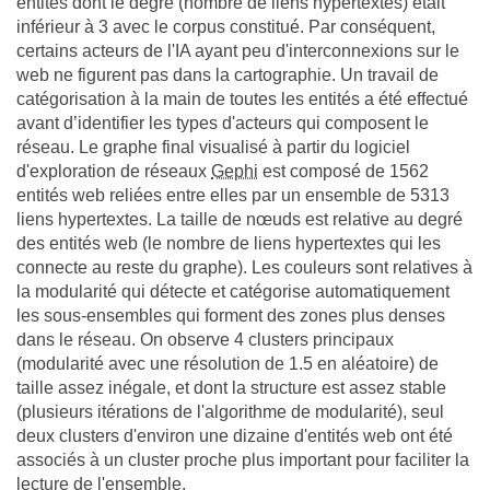
entités dont le degré (nombre de liens hypertextes) était
inférieur à 3 avec le corpus constitué. Par conséquent,
certains acteurs de l'IA ayant peu d'interconnexions sur le
web ne figurent pas dans la cartographie. Un travail de
catégorisation à la main de toutes les entités a été effectué
avant d’identifier les types d'acteurs qui composent le
réseau. Le graphe final visualisé à partir du logiciel
d'exploration de réseaux
Gephi
est composé de 1562
entités web reliées entre elles par un ensemble de 5313
liens hypertextes. La taille de nœuds est relative au degré
des entités web (le nombre de liens hypertextes qui les
connecte au reste du graphe). Les couleurs sont relatives à
la modularité qui détecte et catégorise automatiquement
les sous-ensembles qui forment des zones plus denses
dans le réseau. On observe 4 clusters principaux
(modularité avec une résolution de 1.5 en aléatoire) de
taille assez inégale, et dont la structure est assez stable
(plusieurs itérations de l'algorithme de modularité), seul
deux clusters d'environ une dizaine d'entités web ont été
associés à un cluster proche plus important pour faciliter la
lecture de l'ensemble.