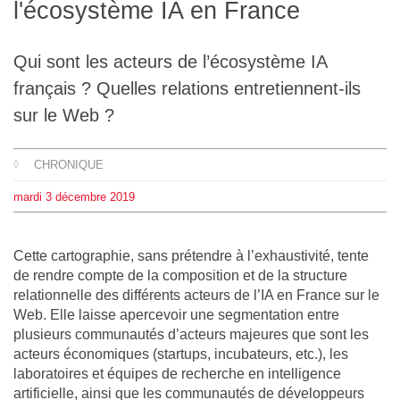
l'écosystème IA en France
L'équipe
Qui sont les acteurs de l’écosystème IA
Le médialab
français ? Quelles relations entretiennent-ils
sur le Web ?
FR
|
EN
CHRONIQUE
mardi
3
décembre
2019
Cette cartographie, sans prétendre à l’exhaustivité, tente
de rendre compte de la composition et de la structure
relationnelle des différents acteurs de l’IA en France sur le
Web. Elle laisse apercevoir une segmentation entre
plusieurs communautés d’acteurs majeures que sont les
acteurs économiques (startups, incubateurs, etc.), les
laboratoires et équipes de recherche en intelligence
artificielle, ainsi que les communautés de développeurs