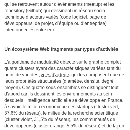
qui se retrouvent autour d'événements (meetup) et les
repository (Github) qui dessinent un réseau socio-
technique d’acteurs variés (code logiciel, page de
développeurs, de projet, d’équipe ou d’entreprise)
interconnectés entre eux.
Un écosystème Web fragmenté par types d'activités
L'algorithme de modularité
détecte sur le graphe complet
quatre clusters ayant des caractéristiques variées tant du
point de vue des
types d'acteurs
qui les composent que de
leurs propriétés structurales (diamètre, densité, degré
moyen). Ces quatre sous-ensembles se distinguent tout
d'abord car ils dessinent les environnements au sein
desquels l'intelligence artificielle se développe en France,
à savoir, le milieu économique des startups (cluster vert,
37,6% du réseau), le milieu de la recherche scientifique
(cluster violet, 31,5% du réseau), les communautés de
développeurs (cluster orange, 5,5% du réseau) et de façon