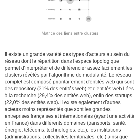
Matrice des liens entre clusters
Il existe un grande variété des types d'acteurs au sein du
réseau dont la répartition dans l'espace topologique
permet d’interpréter et de différencier assez facilement les
clusters révélés par l'algorithme de modularité. Le réseau
complet est composé prioritairement d'entités web qui sont
des repository (31% des entités web) et d'entités web liées
à la recherche (29,4% des entités web), enfin des startups
(22,0% des entités web). Il existe également d'autres
acteurs moins représentés que sont les grandes
entreprises françaises et internationales (ayant une activité
en France) dans différents domaines (transports, santé,
énergie, télécoms, technologies, etc.), les institutions
(administrations, collectivités territoriales, etc.) ainsi que