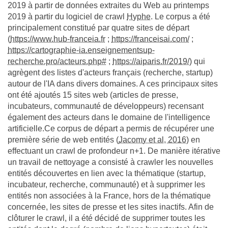
2019 à partir de données extraites du Web au printemps
2019 à partir du logiciel de crawl
Hyphe
. Le corpus a été
principalement constitué par quatre sites de départ
(
https://www.hub-franceia.fr
;
https://franceisai.com/
;
https://cartographie-ia.enseignementsup-
recherche.pro/acteurs.php#
;
https://aiparis.fr/2019/
) qui
agrègent des listes d'acteurs français (recherche, startup)
autour de l'IA dans divers domaines. A ces principaux sites
ont été ajoutés 15 sites web (articles de presse,
incubateurs, communauté de développeurs) recensant
également des acteurs dans le domaine de l'intelligence
artificielle.Ce corpus de départ a permis de récupérer une
première série de web entités (
Jacomy et al, 2016
) en
effectuant un crawl de profondeur n+1. De manière itérative
un travail de nettoyage a consisté à crawler les nouvelles
entités découvertes en lien avec la thématique (startup,
incubateur, recherche, communauté) et à supprimer les
entités non associées à la France, hors de la thématique
concernée, les sites de presse et les sites inactifs. Afin de
clôturer le crawl, il a été décidé de supprimer toutes les