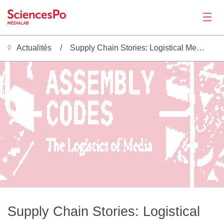
Actualités
Supply Chain Stories: Logistical Media, Fake Goods, and NFTs
Actualités
░░░░░     ░░░   ░░░░░░░░░░░░░  ░░░░░░░░░░░░░░░░░░░░░░░░░░░░░░░░░░░░░░░░░░░░░░░░░░░░░░░░░░░░░░░░░░░░░░░░░░░░░░░░░░░░░░░░░░░░░░░░░░░░░░░░░░░░░░░░░░░░░░░░░░░░░░░░░░░░░░░░░░░░░░░░░░░░     ░░   ░    ░░░░░░░░░░░░░░░░░░░░░  ░░░░░░ 
░░░░░     ░░░░ ░░░░░░░░░░░░░░   ░░░░░░░░░░░░░░░░░░░░░░░░░░░░░░░░░░░░░░░░░░░░░░░░░░░░░░░░░░░░░░░░░░░░░░░░░░░░░░░░░░░░░░░░░░░░░░░░░░░░░░░░░░░░░░░░░░░░░░░░░░░░░░░░░░░░░░  ░░░░░░░░░░          ░     ░░░░░░░░░░░░░░░░░░░ ░░░░░░░░░░
░░░░░     ░░░░░░░░░░░░░░░░░░░   ░░░░░░░░░░░░░░░░░░░░░░░░░░░░░░░░░░░░░░░░░░░░░░░░░░░░░░░░░░░░░░░░░░░░░░░░░░░░░░░░░░░░░░░░░░░░░░░░░░░░░░░░░░░░░░░░░░░░░░░░░░░░░░░░░░░░░░░░░░░░░░░░░   ░             ░░░░░░░░░░░░░░░░    ░░░░░░░░░░
░░░░░     ░░░░░░░░░░░░░░░░░░    ░░░░░░░░░░░░░░░░░░░░░░░░░░░░░░░░░░░░░░░░░░░░░░░░░░░░░░░░░░░░░░░░░░░░░░░░░░░░░░░░░░░░░░░░░░░░░░░░░░░░░░░░░░░░░░░░░░░░░░░░░░░░░░░░░░░░░░░            ░░░░░░░   ░    ░░░░░░░░░░░░░       ░░░░░░░░░░
░░░░░     ░░░░░░░░░░░░░░░░░    ░░░░░░░░░░░░░░░░░░░░░░░░░░░░░░░░░░░░░░░░░░░░░░░░░░░░░░░░░░░░░░░░░░░░░░░░░░░░░░░░░░░░░░░░░░░░░░░░░░░░░░░░░░░░░░░░░░░░░░░░░░░░░░░░░░░░░░░       ░░░░░░░░░░░░░░░░░    ░░░░░░░░░░         ░░░░░░░░░░░
░░░░░     ░░░░░░░░░░░░░░░░░    ░░░░░░░░░░░░░░░░░░░░░░░░░░░░░░░░░░░░░░░░░░░░░░░░░░░░░░░░░░░░░░░░░░░░░░░░░░░░░░░░░░░░░░░░░░░░░░░░░░░░░░░░░░░░░░░░░░░░░░░░░░░░░░░░░░░░░░░░    ░░░░░░░░       ░░░░    ░░░░░░░░░          ░░░░░░░░░░░
░░░░░     ░░░░░░░░░░░░░░░░░    ░░░░░░░░░░░░░░░░░░░░░░░░░░░░░░░░░    ░░░░░░░░░░   ░░░░░░░░░░░░░░░░░░░░░░░░░░░░░░░░░░░░░░░░░░░░░░░░░░░░░░░░░░░░░░░░░░░░░░░░░░░░░░░░░░░░░░░░░░░░░░░░░░░░       ░     ░░░░░░░░░░    ░░░ ░░░░░░░░░░░░
░░░ ░     ░░░░░░░░░░░░░░░░░     ░░░░░░░░░░░░░░░░░░     ░░░░░░░        ░░░░░░        ░░░░           ░░    ░░░░    ░░         ░░░░░    ░░░░░░░░    ░░░░░░   ░░░░░░░░░░░░░░░░░░░  ░░░░░░░░░░ ░░░     ░░░░░░      ░░░░░░░░░░░░░░░░░░
░░░       ░░░░░░░░░░░░░░░░░     ░░░░░░░░░░░░░░░░░░     ░░░░░░          ░░░░          ░░░           ░░     ░░     ░░          ░░░░    ░░░░░░░░    ░░░░░    ░░░░░░░░░░░░░░░░░░░ ░░░░░░░░░░░░░░░░    ░░░░░░          ░░░░░░░░░░░░░░
░░░       ░░░░░░░░░░░░░░░░░     ░░░░░░░░░░░░░░░░░░     ░░░░░░     ░     ░░     ░     ░░░          ░░░     ░░     ░░    ░      ░░░    ░░░░░░░░░    ░░░░    ░░░░░░░░░░░░░░░░░░░░░░░░░░░░░░░░░░░░    ░░░░░                  ░░░░░░░
 ░  ░     ░░░░░░░░░░░░░░░░░      ░░░░░░░░░░░░░░░░       ░░░░    ░░░░   ░░░    ░░░░   ░░░   ░░░░░░░░░░     ░░     ░░    ░░░    ░░░    ░░░░░░░░░░   ░░░    ░░░░░░░░░░░░░░░░░░░░░░░░░░░░░░░░░░░░░    ░░░░░  ░░░                    
Productions
    ░     ░░░░░░░░░░░░░░░░░      ░░░░░░░░░░░░░░░░       ░░░░    ░░░░░░░░░░   ░░░░░░░░░░░   ░░░░░░░░░░            ░░    ░░░    ░░░    ░░░░░░░░░░    ░░   ░░░░░░░░░░░░░░░░░░░░     ░░░░░░░░░░░░░    ░░░░░░░░░░░░   ░              
    ░     ░░░░░░░░░░░░░░░░░░░░   ░░░░░░░░░░░░░░░░   ░   ░░░░     ░░░░░░░░░    ░░░░░░░░░░   ░░░░░░░░░░            ░░    ░░░    ░░░    ░░░░░░░░░░░   ░    ░░░░░░░░░░░░░░░░░░     ░░░░░░░░░░░░░░░    ░░░░░░   ░░  ░░░░░░░░░       ░
    ░     ░░░░░░░░░░░░░░░░░░░░░░░░░░░░░░░░░░░░░░    ░    ░░░░       ░░░░░░        ░░░░░░          ░░░   ░    ░   ░░          ░░░░    ░░░░░░░░░░░       ░░░░░░░░░░░░░░░       ░░░░░░░      ░░░░    ░░░░░░  ░░░  ░░░░░░░░░░░░░   ░
   ░░     ░░░░░░░░░░░░░░░░░░░░░░░░░░░░░░░░░░░░░░   ░░    ░░░░         ░░░░░         ░░░░          ░░░   ░    ░   ░░         ░░░░░    ░░░░░░░░░░░░      ░░░░░░░░░░░░░░░      ░░░░░░░░  ░░ ░░░░░    ░░░░░░░░░░░░░░░░░░░░░░░░░░   ░
          ░░░░░░░░░░░░░░░░░░░░░░░░░░░░░░░░░░░░░░   ░░░   ░░░░░░        ░░░░░         ░░░          ░░░   ░   ░░   ░░          ░░░░    ░░░░░░░░░░░░     ░░░░░░░░░░░░░░░░       ░░░░░░░░░░░░░░░░     ░░░░░░░░░░░░░░░░░░░ ░░░░    ░░
    ░     ░░░░░░░░░░░░░░░░░░░░░░░░░░░░░░░░░░░░░░         ░░░░░░░░░░     ░░░░░░░░     ░░░    ░░░░░░░░░   ░░  ░░   ░░    ░░░    ░░░    ░░░░░░░░░░░░░    ░░░░░░░░░░░░░░░░            ░░░░░░░░░░░░    ░░░░░░░   ░░░░░░░░░░░░░ ░░  ░ 
   ░░     ░░░    ░░░░░░░░░░░░░░░░░░░░░░░░░░░░░░           ░░░░░░░░░░    ░░░░░░░░░░    ░░   ░░░░░░░░░░   ░░  ░░   ░░    ░░░░   ░░░    ░░░░░░░░░░░░░   ░░░░░░░░░░░░░░░░░                     ░░░    ░░░░░░░  ░░░░░░░░░░░░░ ░░░    
   ░░     ░░        ░░░░░░░░░░░░░░░░░░░░░░░░░░░           ░░░ ░░░░░░    ░░░ ░░░░░░    ░░   ░░░░░░░░░░   ░░░░░░   ░░    ░░░░   ░░░    ░░░░░░░░░░░░░   ░░░░░░░░░░░░░░░░░                      ░░    ░░░░░░░░░░░░░░░░░░░░░ ░░░  ░░░
   ░░     ░            ░░░░░░░░░░░░░░░░░░░░░░░░   ░░░░    ░░    ░░░░    ░░   ░░░░    ░░░   ░░░░░░░░░░   ░░░░░░   ░░    ░░░    ░░░    ░░░░░░░░░░░░░    ░░░░░░░░░░░░░░░░                            ░░░░░░░░░░░░░░░░░░░░      ░░░░
    ░                    ░░░░░░░░░░░░░░░░░░░░░    ░░░░░    ░           ░░░           ░░░          ░░░   ░░░░░░   ░░           ░░░           ░░░░░░    ░░░░░░░░░░░░░░░░░                           ░░░░░░░░░░░░░░░░░░░░░     ░░░░
  ░ ░                       ░░░░░░░░░░░░░░░░░░    ░░░░░    ░░         ░░░░          ░░░░           ░░   ░░░░░░   ░░          ░░░░           ░░░░░░    ░░░░░░░░░░░░░░░░░                           ░░░░░░   ░░░░░░░░░░░░░      ░ 
  ░ ░                          ░░░░░░░░░░░░░░░   ░░░░░░░   ░░░       ░░░░░░░       ░░░░░          ░░░   ░░░░░░  ░░░         ░░░░░░          ░░░░░░   ░░░░░░░░░░░░░░░░░░                     ░     ░░░░░░        ░░░  ░░░░░░░░   
                                  ░░░░░░░░░░░░░░░░░░░░░░░░░░░░░░░░░░░░░░░░░░░░░░░░░░░░░░░░░░░░░░░░░░░░░░░░░░░░░░░░░░░░░░░░░░░░░░░░░░░░░░░░░░░░░░░░░░░░░░░░░░░░░░░░░░░░░░                    ░      ░░░░░              ░░░░░░░░░ 
                                  ░░░░░░░░░░░░░░░░░░░░░░░░░░░░░░░░░░░░░░░░░░░░░░░░░░░░░░░░░░░░░░░░░░░░░░░░░░░░░░░░░░░░░░░░░░░░░░░░░░░░░░░░░░░░░░░░░░░░░░░░░░░░░░░░░░░░░░░░░░                ░      ░░░░░░            ░░░░  ░░░░ 
░░                                ░░░░░░░░░░░░░░░░░░░░░░░░░░░░░░░░░░░░░░░░░░░░░░░░░░░░░░░░░░░░░░░░░░░░░░░░░░░░░░░░░░░░░░░░░░░░░░░░░░░░░░░░░░░░░░░░░░░░░░░░░░░░░░░░░░░░░░░░░░░░░░            ░      ░░░░░░          ░░░░░     ░░░
░░░░░                             ░░░░░░░░░░░░░░░░░░░░░░░░░░░░░░░░░░░░░░░░░░░░░░░░░░░░░░░░░░░░░░░░░░░░░░░░░░░░░░░░░░░░░░░░░░░░░░░░░░░░░░░░░░░░░░░░░░░░░░░░░░░░░░░░░░░░░░░░░░░░░░░░░░░       ░      ░░░░░░         ░░░░░░░░░░░░░░
░░░░░     ░                       ░░░░░░░░░░░░░░░░     ░░░░░░░░     ░░░░░░░      ░░░░░░░          ░░░░░░      ░░░░░░░░░░░░░░░░░░░░░░░░░░░░░░░░░░░░░░░░░░░░░░░░░░░░░░░░░░░░░░░░░░░░░░░░░░░░  ░      ░░░░░░░       ░░░░░░░░░ ░░░░░
░░░░░     ░░░░                    ░░░░░░░░░░░░░░░        ░░░░░        ░░░░         ░░░░░           ░░░░         ░░░░░░░░░░░░░░░░░░░░░░░░░░░░░░░░░░░░░░░░░░░░░░░░░░░░░░░░░░░░░░░░░░░░░░░░░░░░░░     ░░░░░░░      ░░░░ ░░░░░░░░░░░
░░░░░     ░░░░░                   ░░░░░░░░░░░░░░          ░░░          ░░░          ░░░░           ░░░          ░░░░░░░░░░░░░░░░░░░░░░░░░░░░░░░░░░░░░░░░░░░░░░░░░░░░░░░░░░░░░░░░░░░░░░░░░░░░░░     ░░░░░░░     ░░░░░░░░░░░░░░░░░
░░░░░     ░░░░░                   ░░░░░░░░░░░░░    ░░░    ░░░    ░░    ░░░    ░░     ░░░    ░░░░░░░░░    ░░░░   ░░░░░░░░░░░░░░░░░░░░░░░░░░░░░░░░░░░░░░░░░░░░░░░░░░░░░░░░░░░░░░░░░░░░░░░░░░░░░░    ░░░░░░░░░    ░░░░░░░░░  ░░░░░░
░░░░░░    ░░░░░░                  ░░░░░░░░░░░░░    ░░░░   ░░    ░░░░    ░░    ░░░    ░░░   ░░░░░░░░░░    ░░░░░░░░░░░░░░░░░░░░░░░░░░░░░░░░░░░░░░░░░░░░░░░░░░░░░░░░░░░░░░░░░░░░░░░░░░░░░░░░░░░░     ░░░░░░░░░  ░░░░░░░░░░   ░░░  ░
Activités
░░░░░░     ░░░░░                  ░░░░░░░░░░░░░   ░░░░░░░░░░    ░░░░    ░░    ░░░░   ░░░   ░░░░░░░░░░    ░░░░░░░░░░░░░░░░░░░░░░░░░░░░░░░░░░░░░░░░░░░░░░░░░░░░░░░░░░░░░░░░░░░░░░░░░░░░░░░░░░░      ░░░░░░░░░ ░░░░░░░░░░░    ░░  ░
░░░░░░       ░░░                  ░░░░░░░░░░░░░   ░░░░░░░░░░    ░░░░    ░░    ░░░░    ░░    ░░░░░░░░░░     ░░░░░░░░░░░░░░░░░░░░░░░░░░░░░░░░░░░░░░░░░░░░░░░░░░░░░░░░░░░░░░░░░░░░░░░░░░░░░░░        ░░░░░░░░░    ░░░░░ ░░  ░░░░░  
░░░░░░░                                   ░░░░░   ░░░░░░░░░░    ░░░░    ░░    ░░░░    ░░          ░░░░        ░░░░░░░░░░░░░░░░░░░░░░░░░░░░░░░░░░░░░░░░░░░░░░░░░░                                  ░░░░░░░░░░  ░░░░░░░░░░░░░░░░░░
░░░░░░░░                                  ░░░░░   ░░░░░░░░░░    ░░░░    ░░    ░░░░    ░░          ░░░░░         ░░░░░░░░░░░░░░░░░░░░░░░░░░░░░░░░░░░░░░░░░░░░░░░                                   ░░░░░░░░░░░░░░░░ ░░░░░░ ░░░░░░
░░░░░░░░░                                 ░░░░░   ░░░░░░░░░░    ░░░░    ░░    ░░░░    ░░          ░░░░░░░       ░░░░░░░░░░░░░░░░░░░░░░░░░░░░░░░░░░░░░░░░░░░░░░░                                   ░░░░░░░░░░░░░░░░ ░░░░░░ ░░░░░░
░░░░░░░░░░░                               ░░░░░   ░░░░░░░░░░    ░░░░    ░░    ░░░░   ░░░   ░░░░░░░░░░░░░░░░░░    ░░░░░░░░░░░░░░░░░░░░░░░░░░░░░░░░░░░░░░░░░░░░░░░                            ░░    ░░░░░░░░░░░░  ░░░ ░░░░░░░░░░░ 
░░░░░░░░░░░░░                     ░░░░░░░░░░░░░    ░░░░░ ░░░    ░░░░    ░░    ░░░░   ░░░   ░░░░░░░░░░░░░░░░░░    ░░░░░░░░░░░░░░░░░░░░░░░░░░░░░░░░░░░░░░░░░░░░░░░░░░░░░░░░░░░░░░░░░░░░░░░░░░░░░    ░░  ░░░░░░░░   ░░░  ░░░░░░░   
░░░░░░░░░░░                       ░░░░░░░░░░░░░    ░░░░   ░░    ░░░░    ░░    ░░░    ░░░   ░░░░░░░░░░   ░░░░░    ░░░░░░░░░░░░░░░░░░░░░░░░░░░░░░░░░░░░░░░░░░░░░░░░░░░░░░░░░░░░░░░░░░░░░░░░░░░░░    ░░ ░░░░░░░    ░░░░ ░░░░  ░░░  
░░░░░░░░░░                        ░░░░░░░░░░░░░░    ░░    ░░░    ░░    ░░░           ░░░          ░░░     ░░    ░░░░░░░░░░░░░░░░░░░░░░░░░░░░░░░░░░░░░░░░░░░░░░░░░░░░░░░░░░░░░░░░░░░░░░░░░░░░░░     ░░░░░░░░░░  ░░░░  ░░░░░  ░░░░
░░░░░░░░░    ░░░                  ░░░░░░░░░░░░░░         ░░░░         ░░░░          ░░░░           ░░           ░░░░░░░░░░░░░░░░░░░░░░░░░░░░░░░░░░░░░░░░░░░░░░░░░░░░░░░░░░░░░░░░░░░░░░░░░░░░░░     ░░░░░░░░░░  ░░   ░░░░░░░   ░░
░░░░░░░░░   ░░░░░░░               ░░░░░░░░░░░░░░░       ░░░░░░        ░░░░         ░░░░░           ░░░         ░░░░░░░░░░░░░░░░░░░░░░░░░░░░░░░░░░░░░░░░░░░░░░░░░░░░░░░░░░░░░░░░░░░░░░░░░░░░░░░    ░░░░░░░░░░░░░░░  ░░░░   ░  ░░░
░░░░░░░░░░░░░░░░░░░░░             ░░░░░░░░░░░░░░░░░   ░░░░░░░░░░    ░░░░░░░░░░░░░░░░░░░░░░░░░░░░░░░░░░░░░    ░░░░░░░░░░░░░░░░░░░░░░░░░░░░░░░░░░░░░░░░░░░░░░░░░░░░░░░░░░░░░░░░░░░░░░░░░░░░░░░░░    ░░░ ░░░░░  ░░ ░░░░░░░░    ░░░░
░░░░░░░░░░░░░░░░░░░░░░░░          ░░░░░░░░░░░░░░░░░░░░░░░░░░░░░░░░░░░░░░░░░░░░░░░░░░░░░░░░░░░░░░░░░░░░░░░░░░░░░░░░░░░░░░░░░░░░░░░░░░░░░░░░░░░░░░░░░░░░░░░░░░░░░░░░░░░░ ░░░░░░░░░░░░░░░░░░░░░░░     ░  ░░░░░░  ░░░░░░░░░░░  ░░░░░
░░░░░░░░░░░░░░░░░░░░░░░░░░        ░░░░░░░░░░░░░░░░░░░░░░░░░░░░░░░░░░░░░░░░░░░░░░░░░░░░░░░░░░░░░░░░░░░░░░░░░░░░░░░░░░░░░░░░░░░░░░░░░░░░░░░░░░░░░░░░░░░░░░░░░░░░░░░░░░░     ░░░░░░░░░░░░░░░░░░░░     ░  ░░░░░░  ░░░░░░░░░░░ ░░░░░░
░░░░░░░░░░░░░░░░░░░░░░░░░░░░░     ░░░░░░░░░░░░░░░░░░░░░░░░░░░░░░░░░░░░░░░░░░░░░░░░░░░░░░░░░░░░░░░░░░░░░░░░░░░░░░░░░░░░░░░░░░░░░░░░░░░░░░░░░░░░░░░░░░░░░░░░░░░░░░░░░░░░         ░░░░░░░░░░░░░░░     ░░  ░░░   ░░░░░░░░░░░░░░░░░░░
░░░░░░░░░░░░░░░░░░░░░░  ░░░░░░░░  ░░░░░░░░░░░░░░░░░░░░░░░░░░░░░░░░░░░░░░░░░░░░░░░░░░░░░░░░░░░░░░░░░░░░░░░░░░░░░░░░░░░░░░░░░░░░░░░░░░░░░░░░░░░░░░░░░░░░░░░░░░░░░░░░░░░░            ░░░░░░░░░░░░     ░░░     ░░░░░  ░░░░░ ░░░░░░░░
░░░░░░░░░░░░░░░░░░░     ░░░░░░░░░░░░░░░░░░░░░░░░░░░░░░░░░░░░░░░░░░░░░░░░░░░░░░░░░░░░░░░░░░░░░░░░░░░░░░░░░░░░░░░░░░░░░░░░░░░░░░░░░░░░░░░░░░░░░░░░░░░░░░░░░░░░░░░░░░░░░░                 ░░░░ ░░     ░░░░░░░░░░░░░░░░░░░░░░░░░  ░░
░░░░░░░░░░░░░░░░░░░░   ░░░░░░░░░░░░░░░░░░░░░░░░░░░░░░░░░░░░░░░░░░░░░░░░░░░░░░░░░░░░░░░░░░░░░░░░░░░░░░░░░░░░░░░░░░░░░░░░░░░░░░░░░░░░░░░░░░░░░░░░░░░░░░░░░░░░░░░░░░░░░░░                    ░░░░     ░░░░░░░░░░░░░░░░░░ ░░░░░░░░░░
░░░░░░░░░░░░░░░░░░░░   ░░░░░░░░░░░░░░░░░░░░░░░░░░░░░░░░░░░░░░░░░░░░░░░░░░░░░░░░░░░░░░░░░░░░░░░░░░░░░░░░░░░░░░░░░░░░░░░░░░░░░░░░░░░░░░░░░░░░░░░░░░░░░░░░░░░░░░░░░░░░░░░                   ░░░░░     ░░░░░░░░░░░░░░░░  ░░░░░░░░░░░
░░ ░░░░░░░░░░░  ░░░░░░░░░░░░░░░░░░░░░░░░░░░░░░░░░░░░░░░░░░░░░░░░░░░░░░░░░░░░░░░░░░░░░░░░░░░░░░░░░░░░░░░░░░░░░░░░░░░░░░░░░░░░░░░░░░░░░░░░░░░░░░░░░░░░░░░░░░░░░░░░░░░░░░                   ░░░░░     ░░░░░░░░░░░░░░░░ ░░░░░░░░░░░░
Outils
░ ░░░░░░░░░░░░░░░   ░░░░░░░░░░░░░░░░░░░░░░░░░░          ░░░░░░░░░░░░  ░░░░░░░░░░░░░░░░ ░░░░░░░░░░░░░░░░░░░░░░░░░░░░░░░    ░░ ░░░░░░  ░░░░░░░░  ░░░░░░░░░░░░░░░░░░░░░░░                 ░░░  ░░     ░░░░░░░░░░░░░░░░░░░░░░░░░░░░░
░░░░░░░░░░░░░░░░░░░ ░░░░░░░░░░░░░░░░░░░░░░░░░░          ░░░░░░░░░░░░  ░░░░░░░░░░░░░░░   ░░░░░░░░░  ░░░░░░░░░░░░░░░░░░░  ░░░░  ░░░░   ░░░░░░░░  ░░  ░░░░░░░░░░░░░░░░░░░                ░░░░ ░░░    ░░░░░░░░░░░░░░░░░░░░░░░░░░░░░░
░░░░░░░░░░░░░░░░░░░░░░░░░░░░░░░░  ░░░░░░░░░░░░░░░  ░░░  ░░░░░░░░░░░░  ░░░░░░░░░░░░░░░░ ░░░░░░░░░░░░░░░░░░░░░░░░░░░░░░  ░░░░░  ░░░░  ░░░░░░░░░░ ░░░░░░░░░░░░░░░░░░░░░░░               ░░░   ░░░     ░░░░░░░░░░░░░░░  ░░░░░░░░░░░░
░░░░░░░░░░░░░░░░░ ░░░░░░░░░░░░░   ░░░░░░░░░░░░░░░  ░░░    ░░░   ░░░░  ░░░░░   ░░░      ░░  ░░   ░ ░░░   ░   ░░░░   ░░   ░░░░   ░░   ░░░  ░░░   ░░ ░░   ░░░░░░░░░░░░░░░              ░░░   ░░░░        ░░░░░░░░░░░░░░░░░░░░░░░░░░
░░░░░░░░░░░░░░░░░░░░░░░░░░░░░░   ░░░░░░░░░░░░░░░░  ░░░     ░     ░░░  ░░░░     ░       ░   ░   ░   ░        ░░░     ░   ░░░░   ░░   ░░    ░    ░   ░    ░░░░░░░░░░░░░░              ░░░   ░           ░░░░░░░░░░░░░░░░░░░░░░░░░░
░░░░░░░░░░░░░░░░░░░░░░░░░░░░░░  ░░░░░░░░░░░░░░░░░  ░░░  ░  ░     ░░░  ░░░░  ░░    ░ ░░ ░   ░░ ░░░    ░░░░  ░░░░  ░░    ░░░░░ ░   ░  ░       ░░ ░░  ░░░  ░░░░░░░░░░░░░░             ░░░  ░░            ░░░░░░░░░   ░░░░░░░░░░░░░░
░░░░░░░░░░░░ ░░ ░  ░░░░░░░░░░  ░░░░░░░░░░░░░░░░░░  ░░░  ░     ░░░░░░  ░░░   ░░      ░░  ░   ░ ░░░    ░░░░░  ░░░  ░░    ░░░░░ ░░  ░  ░  ░░░  ░░ ░░  ░    ░░░░░░░░░░░░░░            ░░░░  ░ ░ ░         ░░░░░░░░░░░░░░ ░░░░░░░░░░░
░░░░░░░░░░░         ░░░░░░░░  ░░░░░░░░░░░░░░░░░░   ░░░  ░  ░   ░░░░░  ░░    ░  ░   ░░    ░  ░  ░░  ░   ░ ░  ░░░  ░  ░  ░░░░░ ░░  ░  ░   ░░      ░       ░░░░░░░░░░░░░░           ░░░░░░░   ░░░     ░░░░░░░░░░░░░░░░  ░░░░░░░░░░ 
░░░░░░░░░░░         ░░░░░░░  ░░░░░░░░░░░░░░░░░░░   ░░░  ░  ░░   ░░░░      ░   ░░           ░░   ░  ░    ░   ░░░░   ░░   ░░░   ░░░░  ░░   ░░             ░░░░░░░░░░░░░░          ░░░  ░░░   ░░░     ░░░░░░░░ ░░░░░░   ░░░░░░░░░  
░░░░░░░░            ░░░░░░  ░░░░░░░░░░░░░░░░░░░░░░░░░░░░░░░░░░░░░░░░░░░░░░░░░░░░ ░░  ░░░░░░░░░░░░░░░░░░░░░░░░░░░░░░░░░░░░░░░░░░░░░░░░░░░░░░░░░░░░░░░░░░░░░░░░░░░░░░░░░         ░░░   ░░░░░░░░░     ░░░░░░░░░░░░░░    ░░░░░░░░   
░░░░░░░░        ░░░░░░░░░   ░░░░░░░░░░░░░░░░░░░░░░░░░░░░░░░░░░░░░░░░░░░░░░░░░░░      ░░░░░░░░░░░░░░░░░░░░░░░░░░░░░░░░░░░░░░░░░░░░░░░░░░░░░░░░░░░░░░░░░░░░░░░░░░░░░░░░░        ░░░░   ░░░░░░░░░    ░░░░░░░░░░░░░░     ░░░░░░░    
░░░░░░░░░░░░    ░░░░░░░░   ░░░░░░░░░░░░░░░░░░░░░░░░░░░░░░░░░░░░░░░░░░░░░░░░░░░░░    ░░░░░░░░░░░░░░░░░░░░░░░░░░░░░░░░░░░░░░░░░░░░░░░░░░░░░░░░░░░░░░░░░░░░░░░░░░░░░░░░░░       ░░░░░    ░░░░░░░░    ░░░░░░░░░░░░       ░░░░░░    ░
░░░░░░ ░░░░░░░░░░░░░░░░   ░░░░░░░░░░░░░░░░░░░░░░░░░░░░░░░░░░░░░░░░░░░░░░░░░░░░░░░░░░░░░░░░░░░░░░░░░░░░░░░░░░░░░░░░░░░░░░░░░░░░░░░░░░░░░░░░░░░░░░░░░░░░░░░░░░░░░░░░░░░░      ░░░░░        ░░░░░    ░░░░░░░░░░         ░░░░░░  ░░░
░░░    ░░░░░░░░░░░░░░░   ░░░░░░░░░░░░░░░░░░░░░░░░░░░░░░░░░░░░░░░░░░░░░░░░░░░░░░░░░░░░░░░░░░░░░░░░░░░░░░░░░░░░░░░░░░░░░░░░░░░░░░░░░░░░░░░░░░░░░░░░░░░░░░░░░░░░░░░░░░░░░  ░░░░░░░░░░   ░░   ░░░░    ░░░░░░░░          ░░░░░░░░░░░░
░░░    ░░░░░░░░░░░░░░   ░░░░░░░░░░░░░░░░░░░░░░░░░░░░░░░░░░░░░░░░░░░░░░░░░░░░░░░░░░░░░░░░░░░░░░░░░░░░░░░░░░░░░░░░░░░░░░░░░░░░░░░░░░░░░░░░░░░░░░░░░░░░░░░░░░░░░░░░░░░░░  ░░░░░░░░░░░    ░░   ░░░    ░░░░             ░░░░░░░░░░░░░
░░░    ░░░░░░░░░░░░░   ░░░░░░░░░░░░░░░░░░░░░░░░░░░░░░░░░░░░░░░░░░░░░░░░░░░░░░░░░░░░░░░░░░░░░░░░░░░░░░░░░░░░░░░░░░░░░░░░░░░░░░░░░░░░░░░░░░░░░░░░░░░░░░░░░░░░░░░░░░░░░░░░░░░░░░░  ░░░░  ░     ░░     ░░             ░░░░░░░ ░░░░░░
░░░░░░░░░░░░░░░░░░░   ░░░░░░░░░░░░░░░░░░░░░░░░░░░░░░░░░░░░░░░░░░░░░░░░░░░░░░░░░░░░░░░░░░░░░░░░░░░░░░░░░░░░░░░░░░░░░░░░░░░░░░░░░░░░░░░░░░░░░░░░░░░░░░░░░░░░░░░░░░░░░░░░░░░░░░░░ ░░░░░░░░░    ░░     ░░           ░░░░░░░░      ░░
░░░░░░░░░░░░░░░░░░░  ░░░░░░░░░░░░░░░░░░░░░░░░░░░░░░░░░░░░░░░░░░░░░░░░░░░░░░░░░░░░░░░░░░░░░░░░░░░░░░░░░░░░░░░░░░░░░░░░░░░░░░░░░░░░░░░░░░░░░░░░░░░░░░░░░░░░░░░░░░░░░░░░░░░░░░░░░░░░░░░░░░░░░░░░░     ░░         ░░░░░░░░░         
░░░░░░░░░░░░░░░░░░  ░░░░░░░░░░░░░░░░░░░░░░░░░░░░░░░░░░░░░░░░░░░░░░░░░░░░░░░░░░░░░░░░░░░░░░░░░░░░░░░░░░░░░░░░░░░░░░░░░░░░░░░░░░░░░░░░░░░░░░░░░░░░░░░░░░░░░░░░░░░░░░░░░░░░░░░░░░░░░░░░░░░░░░░░░░     ░░      ░░░░░░░░░░░░░░░      
░░░░░░░░░░░░░░░░░  ░░░░░░░░░░░░░░░░░░░░░░░░░░░░░░░░░░░░░░░░░░░░░░░░░░░░░░░░░░░░░░░░░░░░░░░░░░░░░░░░░░░░░░░░░░░░░░░░░░░░░░░░░░░░░░░░░░░░░░░░░░░░░░░░░░░░░░░░░░░░░░░░░░░░░░░░░░░░░░░░░░░░░░░░░░░    ░░░░░░░░░░░░░░░░░░░░░░░░░░░░░ 
Séminaire
░░░░░░░░░░░░░░░░  ░░░░░░░░░░░░░░░░░░░░░░░░░░░░░░░░░░░░░░░░░░░░░░░░░░░░░░░░░░░░░░░░░░░░░░░░░░░░░░░░░░░░░░░░░░░░░░░░░░░░░░░░░░░░░░░░░░░░░░░░░░░░░░░░░░░░░░░░░░░░░░░░░░░░░░░░░░░░░░░░░░░░░░░░░░░░    ░░░░░░░░░░░░░░░░░░░ ░░░░░░░░░░
░░░░░░░░░░░░░░░  ░░░░░░░░░░░░░░░░░░░░░░░░░░░░░░░░░░░░░░░░░░░░░░░░░░░░░░░░░░░░░░░░░░░░░░░░░░░░░░░░░░░░░░░░░░░░░░░░░░░░░░░░░░░░░░░░░░░░░░░░░░░░░░░░░░░░░░░░░░░░░░░░░░░░░░░░░░░░░░░░░░░░░░░░░░░░░    ░░░░░░ ░░░░░░░░░░░  ░░░░░░░░░░
░░░░░░░░░░░░░░  ░░░░░░░░░░░░░░░░░░░░░░░░░░░░░░░░░░░░░░░░░░░░░░░░░░░░░░░░░░░░░░░░░░░░░░░░░░░░░░░░░░░░░░░░░░░░░░░░░░░░░░░░░░░░░░░░░░░░░░░░░░░░░░░░░░░░░░░░░░░░░░░░░░░░░░░░░░░░░░░░░░░░░░░░░░░░░░    ░░░░░░░░░ ░░░░░░░   ░░░░░░░░░░
░░░░░░░░░░░░░  ░░░░░░░░░░░░░░░░░░░░░░░░░░░░░░░░░░░░░░░░░░░░░░░░░░░░░░░░░░░░░░░░░░░░░░░░░░░░░░░░░░░░░░░░░░░░░░░░░░░░░░░░░░░░░░░░░░░░░░░░░░░░░░░░░░░░░░░░░░░░░░░░░░░░░░░░░░░░░░░░░░░░░░░░░░░░░░░    ░░░░░░░░░ ░░░░░░     ░░░░░░░░░
 ░░░░░░░░░░░░  ░░░░░░░░░░░░░░░░░░░░░░░░░░░░░░░░░░░░░░░░░░░░░░░░░░░░░░░░░░░░░░░░░░░░░░░░░░░░░░░░░░░░░░░░░░░░░░░░░░░░░░░░░░░░░░░░░░░░░░░░░░░░░░░░░░░░░░░░░░░░░░░░░░░░░░░░░░░░░░░░░░░░░░░░░░░░░░░    ░░░░░░░░░░░░░░░      ░░░░░░░░░
    ░░░░░░░░░░░░░░░░░░░░░░░░░░░░░░░░░░░░░░░░░░░░░░░░░░░░░░░░░░░░░░░░░░░░░░░░░░░░░░░░░░░░░░░░░░░░░░░░░░░░░░░░░░░░░░░░░░░░░░░░░░░░░░░░░░░░░░░░░░░░░░░░░░░░░░░░░░░░░░░░░░░░░░░░░░░░░░░░░░░░░░░░░░    ░░░░░░░░░░░░░░        ░░░░░░░░
      ░░░░░░░░░░░░░░░░░░░░░░░░░░░░░░░░░░░░░░░░░░░░░░░░░░░░░░░░░░░░░░░░░░░░░░░░░░░░░░░░░░░░░░░░░░░░░░░░░░░░░░░░░░░░░░░░░░░░░░░░░░░░░░░░░░░░░░░░░░░░░░░░░░░░░░░░░░░░░░░░░░░░░░░░░░░░░░░░░░░░░░░░    ░░░░░░░░░░░░░░         ░░░░░░░
       ░░░░░░░░░░░░░░░░░░░░░░░░░░░░░░░░░░░░░░░░░░░░░░░░░░░░░░░░░░░░░░░░░░░░░░░░░░░░░░░░░░░░░░░░░░░░░░░░░░░░░░░░░░░░░░░░░░░░░░░░░░░░░░░░░░░░░░░░░░░░░░░░░░░░░░░░░░░░░░░░░░░░░░░░░░░░░░░░░░░░░░░    ░░░░░░░░░░░░░           ░░░░░░
░░░░░░░░░░░░░░░░░░░░░░░░░░░░░░░░░░░░░░░░░░░░░░░░░░░░░░░░░░░░░░░░░░░░░░░░░░░░░░░░░░░░░░░░░░░░░░░░░░░░░░░░░░░░░░░░░░░░░░░░░░░░░░░░░░░░░░░░░░░░░░░░░░░░░░░░░░░░░░░░░░░░░░░░░░░░░░░░░░░░░░░░░░░░░░    ░░░░░░░░░░░░░░░░░░░░░░  ░░░░░░
░░░░░░░░░░░░░░░░░░░░░░░░░░░░░░░░░░░░░░░░░░░░░░░░░░░░░░░░░░░░░░░░░░░░░░░░░░░░░░░░░░░░░░░░░░░░░░░░░░░░░░░░░░░░░░░░░░░░░░░░░░░░░░░░░░░░░░░░░░░░░░░░░░░░░░░░░░░░░░░░░░░░░░░░░░░░░░░░░░░░░░░░░░░░░░    ░░░░░░░░░░░░░░░░░░░░░░░░░░░░░░
░░░░░░░░░░░░░░░░░░░░░░░░░░░░░░░░░░░░░░░░░░░░░░░░░░░░░░░░░░░░░░░░░░░░░░░░░░░░░░░░░░░░░░░░░░░░░░░░░░░░░░░░░░░░░░░░░░░░░░░░░░░░░░░░░░░░░░░░░░░░░░░░░░░░░░░░░░░░░░░░░░░░░░░░░░░░░░░░░░░░░░░░░░░░░░    ░░░░░░░░░░░░░░░░░░░░░░░░░░░░░░
░░░░░░░░░░░░░░░░░░░░░░░░░░░░░░░░░░░░░░░░░░░░░░░░░░░░░░░░░░░░░░░░░░░░░░░░░░░░░░░░░░░░░░░░░░░░░░░░░░░░░░░░░░░░░░░░░░░░░░░░░░░░░░░░░░░░░░░░░░░░░░░░░░░░░░░░░░░░░░░░░░░░░░░░░░░░░░░░░░░░░░░░░░░░░░    ░░░░░░░░░░░░░░░░░░░░░░░░░░░░░░
░░░░░░░░░░░░░░░░░░░░░░░░░░░░░░░░░░░░░░░░░░░░░░░░░░░░░░░░░░░░░░░░░░░░░░░░░░░░░░░░░░░░░░░░░░░░░░░░░░░░░░░░░░░░░░░░░░░░░░░░░░░░░░░░░░░░░░░░░░░░░░░░░░░░░░░░░░░░░░░░░░░░░░░░░░░░░░░░░░░░░░░░░░░░░░    ░░░░░░░░░░░░░░░░░░░░░░░░░░░░░░
Recrutement
Supply Chain Stories: Logistical