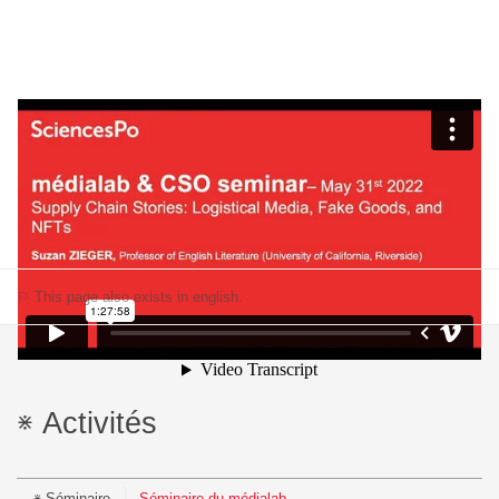
⚐ This page also exists in english.
Activités
Séminaire
Séminaire du médialab