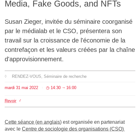
Media, Fake Goods, and NFTs
L'équipe
Susan Zieger, invitée du séminaire coorganisé
Le médialab
par le médialab et le CSO, présentera son
travail sur la croissance de l'économie de la
FR
|
EN
contrefaçon et les valeurs créées par la chaîne
d'approvisionnement.
RENDEZ-VOUS
, Séminaire de recherche
mardi
31
mai
2022
14:30
16:00
⇥
Revoir
Cette séance (en anglais)
est organisée en partenariat
avec le
Centre de sociologie des organisations (CSO)