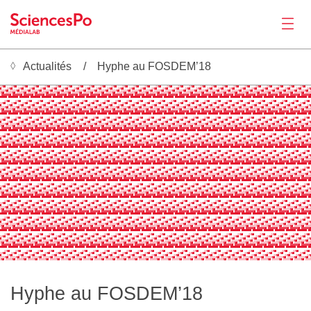
Actualités
Hyphe au FOSDEM’18
Actualités
   ░▒▓█    ░▒▓█    ░▒▓█    ░▒▓█    ░▒▓█    ░▒▓█    ░▒▓█    ░▒▓█    ░▒▓█    ░▒▓█    ░▒▓█    ░▒▓█    ░▒▓█    ░▒▓█    ░▒▓█    ░▒▓█    ░▒▓█    ░▒▓█    ░▒▓█    ░▒▓█    ░▒▓█    ░▒▓█    ░▒▓█    ░▒▓█    ░▒▓█    ░▒▓█    ░▒▓█    ░▒▓█ 
░▒▓█    ░▒▓█    ░▒▓█    ░▒▓█    ░▒▓█    ░▒▓█    ░▒▓█    ░▒▓█    ░▒▓█    ░▒▓█    ░▒▓█    ░▒▓█    ░▒▓█    ░▒▓█    ░▒▓█    ░▒▓█    ░▒▓█    ░▒▓█    ░▒▓█    ░▒▓█    ░▒▓█    ░▒▓█    ░▒▓█    ░▒▓█    ░▒▓█    ░▒▓█    ░▒▓█    ░▒▓█    
█    ░▒▓█    ░▒▓█    ░▒▓█    ░▒▓█    ░▒▓█    ░▒▓█    ░▒▓█    ░▒▓█    ░▒▓█    ░▒▓█    ░▒▓█    ░▒▓█    ░▒▓█    ░▒▓█    ░▒▓█    ░▒▓█    ░▒▓█    ░▒▓█    ░▒▓█    ░▒▓█    ░▒▓█    ░▒▓█    ░▒▓█    ░▒▓█    ░▒▓█    ░▒▓█    ░▒▓█    ░▒▓
░░░▒▓█ ░░░░▒▓█ ░░░░▒▓█ ░░░░▒▓█ ░░░░▒▓█ ░░░░▒▓█ ░░░░▒▓█ ░░░░▒▓█ ░░░░▒▓█ ░░░░▒▓█ ░░░░▒▓█ ░░░░▒▓█ ░░░░▒▓█ ░░░░▒▓█ ░░░░▒▓█ ░░░░▒▓█ ░░░░▒▓█ ░░░░▒▓█ ░░░░▒▓█ ░░░░▒▓█ ░░░░▒▓█ ░░░░▒▓█ ░░░░▒▓█ ░░░░▒▓█ ░░░░▒▓█ ░░░░▒▓█ ░░░░▒▓█ ░░░░▒▓█ ░
▒▓█ ▒▒▒▒▒▓█ ▒▒▒▒▒▓█ ▒▒▒▒▒▓█ ▒▒▒▒▒▓█ ▒▒▒▒▒▓█ ▒▒▒▒▒▓█ ▒▒▒▒▒▓█ ▒▒▒▒▒▓█ ▒▒▒▒▒▓█ ▒▒▒▒▒▓█ ▒▒▒▒▒▓█ ▒▒▒▒▒▓█ ▒▒▒▒▒▓█ ▒▒▒▒▒▓█ ▒▒▒▒▒▓█ ▒▒▒▒▒▓█ ▒▒▒▒▒▓█ ▒▒▒▒▒▓█ ▒▒▒▒▒▓█ ▒▒▒▒▒▓█ ▒▒▒▒▒▓█ ▒▒▒▒▒▓█ ▒▒▒▒▒▓█ ▒▒▒▒▒▓█ ▒▒▒▒▒▓█ ▒▒▒▒▒▓█ ▒▒▒▒▒▓█ ▒▒▒▒
 ▓▓▓▓▓▓█ ▓▓▓▓▓▓█ ▓▓▓▓▓▓█ ▓▓▓▓▓▓█ ▓▓▓▓▓▓█ ▓▓▓▓▓▓█ ▓▓▓▓▓▓█ ▓▓▓▓▓▓█ ▓▓▓▓▓▓█ ▓▓▓▓▓▓█ ▓▓▓▓▓▓█ ▓▓▓▓▓▓█ ▓▓▓▓▓▓█ ▓▓▓▓▓▓█ ▓▓▓▓▓▓█ ▓▓▓▓▓▓█ ▓▓▓▓▓▓█ ▓▓▓▓▓▓█ ▓▓▓▓▓▓█ ▓▓▓▓▓▓█ ▓▓▓▓▓▓█ ▓▓▓▓▓▓█ ▓▓▓▓▓▓█ ▓▓▓▓▓▓█ ▓▓▓▓▓▓█ ▓▓▓▓▓▓█ ▓▓▓▓▓▓█ ▓▓▓▓▓▓█
█████ ███████ ███████ ███████ ███████ ███████ ███████ ███████ ███████ ███████ ███████ ███████ ███████ ███████ ███████ ███████ ███████ ███████ ███████ ███████ ███████ ███████ ███████ ███████ ███████ ███████ ███████ ███████ ██
   ░▒▓█    ░▒▓█    ░▒▓█    ░▒▓█    ░▒▓█    ░▒▓█    ░▒▓█    ░▒▓█    ░▒▓█    ░▒▓█    ░▒▓█    ░▒▓█    ░▒▓█    ░▒▓█    ░▒▓█    ░▒▓█    ░▒▓█    ░▒▓█    ░▒▓█    ░▒▓█    ░▒▓█    ░▒▓█    ░▒▓█    ░▒▓█    ░▒▓█    ░▒▓█    ░▒▓█    ░▒▓█ 
░▒▓█    ░▒▓█    ░▒▓█    ░▒▓█    ░▒▓█    ░▒▓█    ░▒▓█    ░▒▓█    ░▒▓█    ░▒▓█    ░▒▓█    ░▒▓█    ░▒▓█    ░▒▓█    ░▒▓█    ░▒▓█    ░▒▓█    ░▒▓█    ░▒▓█    ░▒▓█    ░▒▓█    ░▒▓█    ░▒▓█    ░▒▓█    ░▒▓█    ░▒▓█    ░▒▓█    ░▒▓█    
█    ░▒▓█    ░▒▓█    ░▒▓█    ░▒▓█    ░▒▓█    ░▒▓█    ░▒▓█    ░▒▓█    ░▒▓█    ░▒▓█    ░▒▓█    ░▒▓█    ░▒▓█    ░▒▓█    ░▒▓█    ░▒▓█    ░▒▓█    ░▒▓█    ░▒▓█    ░▒▓█    ░▒▓█    ░▒▓█    ░▒▓█    ░▒▓█    ░▒▓█    ░▒▓█    ░▒▓█    ░▒▓
Productions
░░░▒▓█ ░░░░▒▓█ ░░░░▒▓█ ░░░░▒▓█ ░░░░▒▓█ ░░░░▒▓█ ░░░░▒▓█ ░░░░▒▓█ ░░░░▒▓█ ░░░░▒▓█ ░░░░▒▓█ ░░░░▒▓█ ░░░░▒▓█ ░░░░▒▓█ ░░░░▒▓█ ░░░░▒▓█ ░░░░▒▓█ ░░░░▒▓█ ░░░░▒▓█ ░░░░▒▓█ ░░░░▒▓█ ░░░░▒▓█ ░░░░▒▓█ ░░░░▒▓█ ░░░░▒▓█ ░░░░▒▓█ ░░░░▒▓█ ░░░░▒▓█ ░
▒▓█ ▒▒▒▒▒▓█ ▒▒▒▒▒▓█ ▒▒▒▒▒▓█ ▒▒▒▒▒▓█ ▒▒▒▒▒▓█ ▒▒▒▒▒▓█ ▒▒▒▒▒▓█ ▒▒▒▒▒▓█ ▒▒▒▒▒▓█ ▒▒▒▒▒▓█ ▒▒▒▒▒▓█ ▒▒▒▒▒▓█ ▒▒▒▒▒▓█ ▒▒▒▒▒▓█ ▒▒▒▒▒▓█ ▒▒▒▒▒▓█ ▒▒▒▒▒▓█ ▒▒▒▒▒▓█ ▒▒▒▒▒▓█ ▒▒▒▒▒▓█ ▒▒▒▒▒▓█ ▒▒▒▒▒▓█ ▒▒▒▒▒▓█ ▒▒▒▒▒▓█ ▒▒▒▒▒▓█ ▒▒▒▒▒▓█ ▒▒▒▒▒▓█ ▒▒▒▒
 ▓▓▓▓▓▓█ ▓▓▓▓▓▓█ ▓▓▓▓▓▓█ ▓▓▓▓▓▓█ ▓▓▓▓▓▓█ ▓▓▓▓▓▓█ ▓▓▓▓▓▓█ ▓▓▓▓▓▓█ ▓▓▓▓▓▓█ ▓▓▓▓▓▓█ ▓▓▓▓▓▓█ ▓▓▓▓▓▓█ ▓▓▓▓▓▓█ ▓▓▓▓▓▓█ ▓▓▓▓▓▓█ ▓▓▓▓▓▓█ ▓▓▓▓▓▓█ ▓▓▓▓▓▓█ ▓▓▓▓▓▓█ ▓▓▓▓▓▓█ ▓▓▓▓▓▓█ ▓▓▓▓▓▓█ ▓▓▓▓▓▓█ ▓▓▓▓▓▓█ ▓▓▓▓▓▓█ ▓▓▓▓▓▓█ ▓▓▓▓▓▓█ ▓▓▓▓▓▓█
█████ ███████ ███████ ███████ ███████ ███████ ███████ ███████ ███████ ███████ ███████ ███████ ███████ ███████ ███████ ███████ ███████ ███████ ███████ ███████ ███████ ███████ ███████ ███████ ███████ ███████ ███████ ███████ ██
   ░▒▓█    ░▒▓█    ░▒▓█    ░▒▓█    ░▒▓█    ░▒▓█    ░▒▓█    ░▒▓█    ░▒▓█    ░▒▓█    ░▒▓█    ░▒▓█    ░▒▓█    ░▒▓█    ░▒▓█    ░▒▓█    ░▒▓█    ░▒▓█    ░▒▓█    ░▒▓█    ░▒▓█    ░▒▓█    ░▒▓█    ░▒▓█    ░▒▓█    ░▒▓█    ░▒▓█    ░▒▓█ 
░▒▓█    ░▒▓█    ░▒▓█    ░▒▓█    ░▒▓█    ░▒▓█    ░▒▓█    ░▒▓█    ░▒▓█    ░▒▓█    ░▒▓█    ░▒▓█    ░▒▓█    ░▒▓█    ░▒▓█    ░▒▓█    ░▒▓█    ░▒▓█    ░▒▓█    ░▒▓█    ░▒▓█    ░▒▓█    ░▒▓█    ░▒▓█    ░▒▓█    ░▒▓█    ░▒▓█    ░▒▓█    
█    ░▒▓█    ░▒▓█    ░▒▓█    ░▒▓█    ░▒▓█    ░▒▓█    ░▒▓█    ░▒▓█    ░▒▓█    ░▒▓█    ░▒▓█    ░▒▓█    ░▒▓█    ░▒▓█    ░▒▓█    ░▒▓█    ░▒▓█    ░▒▓█    ░▒▓█    ░▒▓█    ░▒▓█    ░▒▓█    ░▒▓█    ░▒▓█    ░▒▓█    ░▒▓█    ░▒▓█    ░▒▓
░░░▒▓█ ░░░░▒▓█ ░░░░▒▓█ ░░░░▒▓█ ░░░░▒▓█ ░░░░▒▓█ ░░░░▒▓█ ░░░░▒▓█ ░░░░▒▓█ ░░░░▒▓█ ░░░░▒▓█ ░░░░▒▓█ ░░░░▒▓█ ░░░░▒▓█ ░░░░▒▓█ ░░░░▒▓█ ░░░░▒▓█ ░░░░▒▓█ ░░░░▒▓█ ░░░░▒▓█ ░░░░▒▓█ ░░░░▒▓█ ░░░░▒▓█ ░░░░▒▓█ ░░░░▒▓█ ░░░░▒▓█ ░░░░▒▓█ ░░░░▒▓█ ░
▒▓█ ▒▒▒▒▒▓█ ▒▒▒▒▒▓█ ▒▒▒▒▒▓█ ▒▒▒▒▒▓█ ▒▒▒▒▒▓█ ▒▒▒▒▒▓█ ▒▒▒▒▒▓█ ▒▒▒▒▒▓█ ▒▒▒▒▒▓█ ▒▒▒▒▒▓█ ▒▒▒▒▒▓█ ▒▒▒▒▒▓█ ▒▒▒▒▒▓█ ▒▒▒▒▒▓█ ▒▒▒▒▒▓█ ▒▒▒▒▒▓█ ▒▒▒▒▒▓█ ▒▒▒▒▒▓█ ▒▒▒▒▒▓█ ▒▒▒▒▒▓█ ▒▒▒▒▒▓█ ▒▒▒▒▒▓█ ▒▒▒▒▒▓█ ▒▒▒▒▒▓█ ▒▒▒▒▒▓█ ▒▒▒▒▒▓█ ▒▒▒▒▒▓█ ▒▒▒▒
 ▓▓▓▓▓▓█ ▓▓▓▓▓▓█ ▓▓▓▓▓▓█ ▓▓▓▓▓▓█ ▓▓▓▓▓▓█ ▓▓▓▓▓▓█ ▓▓▓▓▓▓█ ▓▓▓▓▓▓█ ▓▓▓▓▓▓█ ▓▓▓▓▓▓█ ▓▓▓▓▓▓█ ▓▓▓▓▓▓█ ▓▓▓▓▓▓█ ▓▓▓▓▓▓█ ▓▓▓▓▓▓█ ▓▓▓▓▓▓█ ▓▓▓▓▓▓█ ▓▓▓▓▓▓█ ▓▓▓▓▓▓█ ▓▓▓▓▓▓█ ▓▓▓▓▓▓█ ▓▓▓▓▓▓█ ▓▓▓▓▓▓█ ▓▓▓▓▓▓█ ▓▓▓▓▓▓█ ▓▓▓▓▓▓█ ▓▓▓▓▓▓█ ▓▓▓▓▓▓█
█████ ███████ ███████ ███████ ███████ ███████ ███████ ███████ ███████ ███████ ███████ ███████ ███████ ███████ ███████ ███████ ███████ ███████ ███████ ███████ ███████ ███████ ███████ ███████ ███████ ███████ ███████ ███████ ██
   ░▒▓█    ░▒▓█    ░▒▓█    ░▒▓█    ░▒▓█    ░▒▓█    ░▒▓█    ░▒▓█    ░▒▓█    ░▒▓█    ░▒▓█    ░▒▓█    ░▒▓█    ░▒▓█    ░▒▓█    ░▒▓█    ░▒▓█    ░▒▓█    ░▒▓█    ░▒▓█    ░▒▓█    ░▒▓█    ░▒▓█    ░▒▓█    ░▒▓█    ░▒▓█    ░▒▓█    ░▒▓█ 
░▒▓█    ░▒▓█    ░▒▓█    ░▒▓█    ░▒▓█    ░▒▓█    ░▒▓█    ░▒▓█    ░▒▓█    ░▒▓█    ░▒▓█    ░▒▓█    ░▒▓█    ░▒▓█    ░▒▓█    ░▒▓█    ░▒▓█    ░▒▓█    ░▒▓█    ░▒▓█    ░▒▓█    ░▒▓█    ░▒▓█    ░▒▓█    ░▒▓█    ░▒▓█    ░▒▓█    ░▒▓█    
█    ░▒▓█    ░▒▓█    ░▒▓█    ░▒▓█    ░▒▓█    ░▒▓█    ░▒▓█    ░▒▓█    ░▒▓█    ░▒▓█    ░▒▓█    ░▒▓█    ░▒▓█    ░▒▓█    ░▒▓█    ░▒▓█    ░▒▓█    ░▒▓█    ░▒▓█    ░▒▓█    ░▒▓█    ░▒▓█    ░▒▓█    ░▒▓█    ░▒▓█    ░▒▓█    ░▒▓█    ░▒▓
░░░▒▓█ ░░░░▒▓█ ░░░░▒▓█ ░░░░▒▓█ ░░░░▒▓█ ░░░░▒▓█ ░░░░▒▓█ ░░░░▒▓█ ░░░░▒▓█ ░░░░▒▓█ ░░░░▒▓█ ░░░░▒▓█ ░░░░▒▓█ ░░░░▒▓█ ░░░░▒▓█ ░░░░▒▓█ ░░░░▒▓█ ░░░░▒▓█ ░░░░▒▓█ ░░░░▒▓█ ░░░░▒▓█ ░░░░▒▓█ ░░░░▒▓█ ░░░░▒▓█ ░░░░▒▓█ ░░░░▒▓█ ░░░░▒▓█ ░░░░▒▓█ ░
▒▓█ ▒▒▒▒▒▓█ ▒▒▒▒▒▓█ ▒▒▒▒▒▓█ ▒▒▒▒▒▓█ ▒▒▒▒▒▓█ ▒▒▒▒▒▓█ ▒▒▒▒▒▓█ ▒▒▒▒▒▓█ ▒▒▒▒▒▓█ ▒▒▒▒▒▓█ ▒▒▒▒▒▓█ ▒▒▒▒▒▓█ ▒▒▒▒▒▓█ ▒▒▒▒▒▓█ ▒▒▒▒▒▓█ ▒▒▒▒▒▓█ ▒▒▒▒▒▓█ ▒▒▒▒▒▓█ ▒▒▒▒▒▓█ ▒▒▒▒▒▓█ ▒▒▒▒▒▓█ ▒▒▒▒▒▓█ ▒▒▒▒▒▓█ ▒▒▒▒▒▓█ ▒▒▒▒▒▓█ ▒▒▒▒▒▓█ ▒▒▒▒▒▓█ ▒▒▒▒
 ▓▓▓▓▓▓█ ▓▓▓▓▓▓█ ▓▓▓▓▓▓█ ▓▓▓▓▓▓█ ▓▓▓▓▓▓█ ▓▓▓▓▓▓█ ▓▓▓▓▓▓█ ▓▓▓▓▓▓█ ▓▓▓▓▓▓█ ▓▓▓▓▓▓█ ▓▓▓▓▓▓█ ▓▓▓▓▓▓█ ▓▓▓▓▓▓█ ▓▓▓▓▓▓█ ▓▓▓▓▓▓█ ▓▓▓▓▓▓█ ▓▓▓▓▓▓█ ▓▓▓▓▓▓█ ▓▓▓▓▓▓█ ▓▓▓▓▓▓█ ▓▓▓▓▓▓█ ▓▓▓▓▓▓█ ▓▓▓▓▓▓█ ▓▓▓▓▓▓█ ▓▓▓▓▓▓█ ▓▓▓▓▓▓█ ▓▓▓▓▓▓█ ▓▓▓▓▓▓█
█████ ███████ ███████ ███████ ███████ ███████ ███████ ███████ ███████ ███████ ███████ ███████ ███████ ███████ ███████ ███████ ███████ ███████ ███████ ███████ ███████ ███████ ███████ ███████ ███████ ███████ ███████ ███████ ██
Activités
   ░▒▓█    ░▒▓█    ░▒▓█    ░▒▓█    ░▒▓█    ░▒▓█    ░▒▓█    ░▒▓█    ░▒▓█    ░▒▓█    ░▒▓█    ░▒▓█    ░▒▓█    ░▒▓█    ░▒▓█    ░▒▓█    ░▒▓█    ░▒▓█    ░▒▓█    ░▒▓█    ░▒▓█    ░▒▓█    ░▒▓█    ░▒▓█    ░▒▓█    ░▒▓█    ░▒▓█    ░▒▓█ 
░▒▓█    ░▒▓█    ░▒▓█    ░▒▓█    ░▒▓█    ░▒▓█    ░▒▓█    ░▒▓█    ░▒▓█    ░▒▓█    ░▒▓█    ░▒▓█    ░▒▓█    ░▒▓█    ░▒▓█    ░▒▓█    ░▒▓█    ░▒▓█    ░▒▓█    ░▒▓█    ░▒▓█    ░▒▓█    ░▒▓█    ░▒▓█    ░▒▓█    ░▒▓█    ░▒▓█    ░▒▓█    
█    ░▒▓█    ░▒▓█    ░▒▓█    ░▒▓█    ░▒▓█    ░▒▓█    ░▒▓█    ░▒▓█    ░▒▓█    ░▒▓█    ░▒▓█    ░▒▓█    ░▒▓█    ░▒▓█    ░▒▓█    ░▒▓█    ░▒▓█    ░▒▓█    ░▒▓█    ░▒▓█    ░▒▓█    ░▒▓█    ░▒▓█    ░▒▓█    ░▒▓█    ░▒▓█    ░▒▓█    ░▒▓
░░░▒▓█ ░░░░▒▓█ ░░░░▒▓█ ░░░░▒▓█ ░░░░▒▓█ ░░░░▒▓█ ░░░░▒▓█ ░░░░▒▓█ ░░░░▒▓█ ░░░░▒▓█ ░░░░▒▓█ ░░░░▒▓█ ░░░░▒▓█ ░░░░▒▓█ ░░░░▒▓█ ░░░░▒▓█ ░░░░▒▓█ ░░░░▒▓█ ░░░░▒▓█ ░░░░▒▓█ ░░░░▒▓█ ░░░░▒▓█ ░░░░▒▓█ ░░░░▒▓█ ░░░░▒▓█ ░░░░▒▓█ ░░░░▒▓█ ░░░░▒▓█ ░
▒▓█ ▒▒▒▒▒▓█ ▒▒▒▒▒▓█ ▒▒▒▒▒▓█ ▒▒▒▒▒▓█ ▒▒▒▒▒▓█ ▒▒▒▒▒▓█ ▒▒▒▒▒▓█ ▒▒▒▒▒▓█ ▒▒▒▒▒▓█ ▒▒▒▒▒▓█ ▒▒▒▒▒▓█ ▒▒▒▒▒▓█ ▒▒▒▒▒▓█ ▒▒▒▒▒▓█ ▒▒▒▒▒▓█ ▒▒▒▒▒▓█ ▒▒▒▒▒▓█ ▒▒▒▒▒▓█ ▒▒▒▒▒▓█ ▒▒▒▒▒▓█ ▒▒▒▒▒▓█ ▒▒▒▒▒▓█ ▒▒▒▒▒▓█ ▒▒▒▒▒▓█ ▒▒▒▒▒▓█ ▒▒▒▒▒▓█ ▒▒▒▒▒▓█ ▒▒▒▒
 ▓▓▓▓▓▓█ ▓▓▓▓▓▓█ ▓▓▓▓▓▓█ ▓▓▓▓▓▓█ ▓▓▓▓▓▓█ ▓▓▓▓▓▓█ ▓▓▓▓▓▓█ ▓▓▓▓▓▓█ ▓▓▓▓▓▓█ ▓▓▓▓▓▓█ ▓▓▓▓▓▓█ ▓▓▓▓▓▓█ ▓▓▓▓▓▓█ ▓▓▓▓▓▓█ ▓▓▓▓▓▓█ ▓▓▓▓▓▓█ ▓▓▓▓▓▓█ ▓▓▓▓▓▓█ ▓▓▓▓▓▓█ ▓▓▓▓▓▓█ ▓▓▓▓▓▓█ ▓▓▓▓▓▓█ ▓▓▓▓▓▓█ ▓▓▓▓▓▓█ ▓▓▓▓▓▓█ ▓▓▓▓▓▓█ ▓▓▓▓▓▓█ ▓▓▓▓▓▓█
█████ ███████ ███████ ███████ ███████ ███████ ███████ ███████ ███████ ███████ ███████ ███████ ███████ ███████ ███████ ███████ ███████ ███████ ███████ ███████ ███████ ███████ ███████ ███████ ███████ ███████ ███████ ███████ ██
   ░▒▓█    ░▒▓█    ░▒▓█    ░▒▓█    ░▒▓█    ░▒▓█    ░▒▓█    ░▒▓█    ░▒▓█    ░▒▓█    ░▒▓█    ░▒▓█    ░▒▓█    ░▒▓█    ░▒▓█    ░▒▓█    ░▒▓█    ░▒▓█    ░▒▓█    ░▒▓█    ░▒▓█    ░▒▓█    ░▒▓█    ░▒▓█    ░▒▓█    ░▒▓█    ░▒▓█    ░▒▓█ 
░▒▓█    ░▒▓█    ░▒▓█    ░▒▓█    ░▒▓█    ░▒▓█    ░▒▓█    ░▒▓█    ░▒▓█    ░▒▓█    ░▒▓█    ░▒▓█    ░▒▓█    ░▒▓█    ░▒▓█    ░▒▓█    ░▒▓█    ░▒▓█    ░▒▓█    ░▒▓█    ░▒▓█    ░▒▓█    ░▒▓█    ░▒▓█    ░▒▓█    ░▒▓█    ░▒▓█    ░▒▓█    
█    ░▒▓█    ░▒▓█    ░▒▓█    ░▒▓█    ░▒▓█    ░▒▓█    ░▒▓█    ░▒▓█    ░▒▓█    ░▒▓█    ░▒▓█    ░▒▓█    ░▒▓█    ░▒▓█    ░▒▓█    ░▒▓█    ░▒▓█    ░▒▓█    ░▒▓█    ░▒▓█    ░▒▓█    ░▒▓█    ░▒▓█    ░▒▓█    ░▒▓█    ░▒▓█    ░▒▓█    ░▒▓
░░░▒▓█ ░░░░▒▓█ ░░░░▒▓█ ░░░░▒▓█ ░░░░▒▓█ ░░░░▒▓█ ░░░░▒▓█ ░░░░▒▓█ ░░░░▒▓█ ░░░░▒▓█ ░░░░▒▓█ ░░░░▒▓█ ░░░░▒▓█ ░░░░▒▓█ ░░░░▒▓█ ░░░░▒▓█ ░░░░▒▓█ ░░░░▒▓█ ░░░░▒▓█ ░░░░▒▓█ ░░░░▒▓█ ░░░░▒▓█ ░░░░▒▓█ ░░░░▒▓█ ░░░░▒▓█ ░░░░▒▓█ ░░░░▒▓█ ░░░░▒▓█ ░
▒▓█ ▒▒▒▒▒▓█ ▒▒▒▒▒▓█ ▒▒▒▒▒▓█ ▒▒▒▒▒▓█ ▒▒▒▒▒▓█ ▒▒▒▒▒▓█ ▒▒▒▒▒▓█ ▒▒▒▒▒▓█ ▒▒▒▒▒▓█ ▒▒▒▒▒▓█ ▒▒▒▒▒▓█ ▒▒▒▒▒▓█ ▒▒▒▒▒▓█ ▒▒▒▒▒▓█ ▒▒▒▒▒▓█ ▒▒▒▒▒▓█ ▒▒▒▒▒▓█ ▒▒▒▒▒▓█ ▒▒▒▒▒▓█ ▒▒▒▒▒▓█ ▒▒▒▒▒▓█ ▒▒▒▒▒▓█ ▒▒▒▒▒▓█ ▒▒▒▒▒▓█ ▒▒▒▒▒▓█ ▒▒▒▒▒▓█ ▒▒▒▒▒▓█ ▒▒▒▒
 ▓▓▓▓▓▓█ ▓▓▓▓▓▓█ ▓▓▓▓▓▓█ ▓▓▓▓▓▓█ ▓▓▓▓▓▓█ ▓▓▓▓▓▓█ ▓▓▓▓▓▓█ ▓▓▓▓▓▓█ ▓▓▓▓▓▓█ ▓▓▓▓▓▓█ ▓▓▓▓▓▓█ ▓▓▓▓▓▓█ ▓▓▓▓▓▓█ ▓▓▓▓▓▓█ ▓▓▓▓▓▓█ ▓▓▓▓▓▓█ ▓▓▓▓▓▓█ ▓▓▓▓▓▓█ ▓▓▓▓▓▓█ ▓▓▓▓▓▓█ ▓▓▓▓▓▓█ ▓▓▓▓▓▓█ ▓▓▓▓▓▓█ ▓▓▓▓▓▓█ ▓▓▓▓▓▓█ ▓▓▓▓▓▓█ ▓▓▓▓▓▓█ ▓▓▓▓▓▓█
█████ ███████ ███████ ███████ ███████ ███████ ███████ ███████ ███████ ███████ ███████ ███████ ███████ ███████ ███████ ███████ ███████ ███████ ███████ ███████ ███████ ███████ ███████ ███████ ███████ ███████ ███████ ███████ ██
   ░▒▓█    ░▒▓█    ░▒▓█    ░▒▓█    ░▒▓█    ░▒▓█    ░▒▓█    ░▒▓█    ░▒▓█    ░▒▓█    ░▒▓█    ░▒▓█    ░▒▓█    ░▒▓█    ░▒▓█    ░▒▓█    ░▒▓█    ░▒▓█    ░▒▓█    ░▒▓█    ░▒▓█    ░▒▓█    ░▒▓█    ░▒▓█    ░▒▓█    ░▒▓█    ░▒▓█    ░▒▓█ 
░▒▓█    ░▒▓█    ░▒▓█    ░▒▓█    ░▒▓█    ░▒▓█    ░▒▓█    ░▒▓█    ░▒▓█    ░▒▓█    ░▒▓█    ░▒▓█    ░▒▓█    ░▒▓█    ░▒▓█    ░▒▓█    ░▒▓█    ░▒▓█    ░▒▓█    ░▒▓█    ░▒▓█    ░▒▓█    ░▒▓█    ░▒▓█    ░▒▓█    ░▒▓█    ░▒▓█    ░▒▓█    
█    ░▒▓█    ░▒▓█    ░▒▓█    ░▒▓█    ░▒▓█    ░▒▓█    ░▒▓█    ░▒▓█    ░▒▓█    ░▒▓█    ░▒▓█    ░▒▓█    ░▒▓█    ░▒▓█    ░▒▓█    ░▒▓█    ░▒▓█    ░▒▓█    ░▒▓█    ░▒▓█    ░▒▓█    ░▒▓█    ░▒▓█    ░▒▓█    ░▒▓█    ░▒▓█    ░▒▓█    ░▒▓
░░░▒▓█ ░░░░▒▓█ ░░░░▒▓█ ░░░░▒▓█ ░░░░▒▓█ ░░░░▒▓█ ░░░░▒▓█ ░░░░▒▓█ ░░░░▒▓█ ░░░░▒▓█ ░░░░▒▓█ ░░░░▒▓█ ░░░░▒▓█ ░░░░▒▓█ ░░░░▒▓█ ░░░░▒▓█ ░░░░▒▓█ ░░░░▒▓█ ░░░░▒▓█ ░░░░▒▓█ ░░░░▒▓█ ░░░░▒▓█ ░░░░▒▓█ ░░░░▒▓█ ░░░░▒▓█ ░░░░▒▓█ ░░░░▒▓█ ░░░░▒▓█ ░
Outils
▒▓█ ▒▒▒▒▒▓█ ▒▒▒▒▒▓█ ▒▒▒▒▒▓█ ▒▒▒▒▒▓█ ▒▒▒▒▒▓█ ▒▒▒▒▒▓█ ▒▒▒▒▒▓█ ▒▒▒▒▒▓█ ▒▒▒▒▒▓█ ▒▒▒▒▒▓█ ▒▒▒▒▒▓█ ▒▒▒▒▒▓█ ▒▒▒▒▒▓█ ▒▒▒▒▒▓█ ▒▒▒▒▒▓█ ▒▒▒▒▒▓█ ▒▒▒▒▒▓█ ▒▒▒▒▒▓█ ▒▒▒▒▒▓█ ▒▒▒▒▒▓█ ▒▒▒▒▒▓█ ▒▒▒▒▒▓█ ▒▒▒▒▒▓█ ▒▒▒▒▒▓█ ▒▒▒▒▒▓█ ▒▒▒▒▒▓█ ▒▒▒▒▒▓█ ▒▒▒▒
 ▓▓▓▓▓▓█ ▓▓▓▓▓▓█ ▓▓▓▓▓▓█ ▓▓▓▓▓▓█ ▓▓▓▓▓▓█ ▓▓▓▓▓▓█ ▓▓▓▓▓▓█ ▓▓▓▓▓▓█ ▓▓▓▓▓▓█ ▓▓▓▓▓▓█ ▓▓▓▓▓▓█ ▓▓▓▓▓▓█ ▓▓▓▓▓▓█ ▓▓▓▓▓▓█ ▓▓▓▓▓▓█ ▓▓▓▓▓▓█ ▓▓▓▓▓▓█ ▓▓▓▓▓▓█ ▓▓▓▓▓▓█ ▓▓▓▓▓▓█ ▓▓▓▓▓▓█ ▓▓▓▓▓▓█ ▓▓▓▓▓▓█ ▓▓▓▓▓▓█ ▓▓▓▓▓▓█ ▓▓▓▓▓▓█ ▓▓▓▓▓▓█ ▓▓▓▓▓▓█
█████ ███████ ███████ ███████ ███████ ███████ ███████ ███████ ███████ ███████ ███████ ███████ ███████ ███████ ███████ ███████ ███████ ███████ ███████ ███████ ███████ ███████ ███████ ███████ ███████ ███████ ███████ ███████ ██
   ░▒▓█    ░▒▓█    ░▒▓█    ░▒▓█    ░▒▓█    ░▒▓█    ░▒▓█    ░▒▓█    ░▒▓█    ░▒▓█    ░▒▓█    ░▒▓█    ░▒▓█    ░▒▓█    ░▒▓█    ░▒▓█    ░▒▓█    ░▒▓█    ░▒▓█    ░▒▓█    ░▒▓█    ░▒▓█    ░▒▓█    ░▒▓█    ░▒▓█    ░▒▓█    ░▒▓█    ░▒▓█ 
░▒▓█    ░▒▓█    ░▒▓█    ░▒▓█    ░▒▓█    ░▒▓█    ░▒▓█    ░▒▓█    ░▒▓█    ░▒▓█    ░▒▓█    ░▒▓█    ░▒▓█    ░▒▓█    ░▒▓█    ░▒▓█    ░▒▓█    ░▒▓█    ░▒▓█    ░▒▓█    ░▒▓█    ░▒▓█    ░▒▓█    ░▒▓█    ░▒▓█    ░▒▓█    ░▒▓█    ░▒▓█    
█    ░▒▓█    ░▒▓█    ░▒▓█    ░▒▓█    ░▒▓█    ░▒▓█    ░▒▓█    ░▒▓█    ░▒▓█    ░▒▓█    ░▒▓█    ░▒▓█    ░▒▓█    ░▒▓█    ░▒▓█    ░▒▓█    ░▒▓█    ░▒▓█    ░▒▓█    ░▒▓█    ░▒▓█    ░▒▓█    ░▒▓█    ░▒▓█    ░▒▓█    ░▒▓█    ░▒▓█    ░▒▓
░░░▒▓█ ░░░░▒▓█ ░░░░▒▓█ ░░░░▒▓█ ░░░░▒▓█ ░░░░▒▓█ ░░░░▒▓█ ░░░░▒▓█ ░░░░▒▓█ ░░░░▒▓█ ░░░░▒▓█ ░░░░▒▓█ ░░░░▒▓█ ░░░░▒▓█ ░░░░▒▓█ ░░░░▒▓█ ░░░░▒▓█ ░░░░▒▓█ ░░░░▒▓█ ░░░░▒▓█ ░░░░▒▓█ ░░░░▒▓█ ░░░░▒▓█ ░░░░▒▓█ ░░░░▒▓█ ░░░░▒▓█ ░░░░▒▓█ ░░░░▒▓█ ░
▒▓█ ▒▒▒▒▒▓█ ▒▒▒▒▒▓█ ▒▒▒▒▒▓█ ▒▒▒▒▒▓█ ▒▒▒▒▒▓█ ▒▒▒▒▒▓█ ▒▒▒▒▒▓█ ▒▒▒▒▒▓█ ▒▒▒▒▒▓█ ▒▒▒▒▒▓█ ▒▒▒▒▒▓█ ▒▒▒▒▒▓█ ▒▒▒▒▒▓█ ▒▒▒▒▒▓█ ▒▒▒▒▒▓█ ▒▒▒▒▒▓█ ▒▒▒▒▒▓█ ▒▒▒▒▒▓█ ▒▒▒▒▒▓█ ▒▒▒▒▒▓█ ▒▒▒▒▒▓█ ▒▒▒▒▒▓█ ▒▒▒▒▒▓█ ▒▒▒▒▒▓█ ▒▒▒▒▒▓█ ▒▒▒▒▒▓█ ▒▒▒▒▒▓█ ▒▒▒▒
 ▓▓▓▓▓▓█ ▓▓▓▓▓▓█ ▓▓▓▓▓▓█ ▓▓▓▓▓▓█ ▓▓▓▓▓▓█ ▓▓▓▓▓▓█ ▓▓▓▓▓▓█ ▓▓▓▓▓▓█ ▓▓▓▓▓▓█ ▓▓▓▓▓▓█ ▓▓▓▓▓▓█ ▓▓▓▓▓▓█ ▓▓▓▓▓▓█ ▓▓▓▓▓▓█ ▓▓▓▓▓▓█ ▓▓▓▓▓▓█ ▓▓▓▓▓▓█ ▓▓▓▓▓▓█ ▓▓▓▓▓▓█ ▓▓▓▓▓▓█ ▓▓▓▓▓▓█ ▓▓▓▓▓▓█ ▓▓▓▓▓▓█ ▓▓▓▓▓▓█ ▓▓▓▓▓▓█ ▓▓▓▓▓▓█ ▓▓▓▓▓▓█ ▓▓▓▓▓▓█
█████ ███████ ███████ ███████ ███████ ███████ ███████ ███████ ███████ ███████ ███████ ███████ ███████ ███████ ███████ ███████ ███████ ███████ ███████ ███████ ███████ ███████ ███████ ███████ ███████ ███████ ███████ ███████ ██
   ░▒▓█    ░▒▓█    ░▒▓█    ░▒▓█    ░▒▓█    ░▒▓█    ░▒▓█    ░▒▓█    ░▒▓█    ░▒▓█    ░▒▓█    ░▒▓█    ░▒▓█    ░▒▓█    ░▒▓█    ░▒▓█    ░▒▓█    ░▒▓█    ░▒▓█    ░▒▓█    ░▒▓█    ░▒▓█    ░▒▓█    ░▒▓█    ░▒▓█    ░▒▓█    ░▒▓█    ░▒▓█ 
░▒▓█    ░▒▓█    ░▒▓█    ░▒▓█    ░▒▓█    ░▒▓█    ░▒▓█    ░▒▓█    ░▒▓█    ░▒▓█    ░▒▓█    ░▒▓█    ░▒▓█    ░▒▓█    ░▒▓█    ░▒▓█    ░▒▓█    ░▒▓█    ░▒▓█    ░▒▓█    ░▒▓█    ░▒▓█    ░▒▓█    ░▒▓█    ░▒▓█    ░▒▓█    ░▒▓█    ░▒▓█    
█    ░▒▓█    ░▒▓█    ░▒▓█    ░▒▓█    ░▒▓█    ░▒▓█    ░▒▓█    ░▒▓█    ░▒▓█    ░▒▓█    ░▒▓█    ░▒▓█    ░▒▓█    ░▒▓█    ░▒▓█    ░▒▓█    ░▒▓█    ░▒▓█    ░▒▓█    ░▒▓█    ░▒▓█    ░▒▓█    ░▒▓█    ░▒▓█    ░▒▓█    ░▒▓█    ░▒▓█    ░▒▓
░░░▒▓█ ░░░░▒▓█ ░░░░▒▓█ ░░░░▒▓█ ░░░░▒▓█ ░░░░▒▓█ ░░░░▒▓█ ░░░░▒▓█ ░░░░▒▓█ ░░░░▒▓█ ░░░░▒▓█ ░░░░▒▓█ ░░░░▒▓█ ░░░░▒▓█ ░░░░▒▓█ ░░░░▒▓█ ░░░░▒▓█ ░░░░▒▓█ ░░░░▒▓█ ░░░░▒▓█ ░░░░▒▓█ ░░░░▒▓█ ░░░░▒▓█ ░░░░▒▓█ ░░░░▒▓█ ░░░░▒▓█ ░░░░▒▓█ ░░░░▒▓█ ░
▒▓█ ▒▒▒▒▒▓█ ▒▒▒▒▒▓█ ▒▒▒▒▒▓█ ▒▒▒▒▒▓█ ▒▒▒▒▒▓█ ▒▒▒▒▒▓█ ▒▒▒▒▒▓█ ▒▒▒▒▒▓█ ▒▒▒▒▒▓█ ▒▒▒▒▒▓█ ▒▒▒▒▒▓█ ▒▒▒▒▒▓█ ▒▒▒▒▒▓█ ▒▒▒▒▒▓█ ▒▒▒▒▒▓█ ▒▒▒▒▒▓█ ▒▒▒▒▒▓█ ▒▒▒▒▒▓█ ▒▒▒▒▒▓█ ▒▒▒▒▒▓█ ▒▒▒▒▒▓█ ▒▒▒▒▒▓█ ▒▒▒▒▒▓█ ▒▒▒▒▒▓█ ▒▒▒▒▒▓█ ▒▒▒▒▒▓█ ▒▒▒▒▒▓█ ▒▒▒▒
 ▓▓▓▓▓▓█ ▓▓▓▓▓▓█ ▓▓▓▓▓▓█ ▓▓▓▓▓▓█ ▓▓▓▓▓▓█ ▓▓▓▓▓▓█ ▓▓▓▓▓▓█ ▓▓▓▓▓▓█ ▓▓▓▓▓▓█ ▓▓▓▓▓▓█ ▓▓▓▓▓▓█ ▓▓▓▓▓▓█ ▓▓▓▓▓▓█ ▓▓▓▓▓▓█ ▓▓▓▓▓▓█ ▓▓▓▓▓▓█ ▓▓▓▓▓▓█ ▓▓▓▓▓▓█ ▓▓▓▓▓▓█ ▓▓▓▓▓▓█ ▓▓▓▓▓▓█ ▓▓▓▓▓▓█ ▓▓▓▓▓▓█ ▓▓▓▓▓▓█ ▓▓▓▓▓▓█ ▓▓▓▓▓▓█ ▓▓▓▓▓▓█ ▓▓▓▓▓▓█
█████ ███████ ███████ ███████ ███████ ███████ ███████ ███████ ███████ ███████ ███████ ███████ ███████ ███████ ███████ ███████ ███████ ███████ ███████ ███████ ███████ ███████ ███████ ███████ ███████ ███████ ███████ ███████ ██
Séminaire
   ░▒▓█    ░▒▓█    ░▒▓█    ░▒▓█    ░▒▓█    ░▒▓█    ░▒▓█    ░▒▓█    ░▒▓█    ░▒▓█    ░▒▓█    ░▒▓█    ░▒▓█    ░▒▓█    ░▒▓█    ░▒▓█    ░▒▓█    ░▒▓█    ░▒▓█    ░▒▓█    ░▒▓█    ░▒▓█    ░▒▓█    ░▒▓█    ░▒▓█    ░▒▓█    ░▒▓█    ░▒▓█ 
░▒▓█    ░▒▓█    ░▒▓█    ░▒▓█    ░▒▓█    ░▒▓█    ░▒▓█    ░▒▓█    ░▒▓█    ░▒▓█    ░▒▓█    ░▒▓█    ░▒▓█    ░▒▓█    ░▒▓█    ░▒▓█    ░▒▓█    ░▒▓█    ░▒▓█    ░▒▓█    ░▒▓█    ░▒▓█    ░▒▓█    ░▒▓█    ░▒▓█    ░▒▓█    ░▒▓█    ░▒▓█    
█    ░▒▓█    ░▒▓█    ░▒▓█    ░▒▓█    ░▒▓█    ░▒▓█    ░▒▓█    ░▒▓█    ░▒▓█    ░▒▓█    ░▒▓█    ░▒▓█    ░▒▓█    ░▒▓█    ░▒▓█    ░▒▓█    ░▒▓█    ░▒▓█    ░▒▓█    ░▒▓█    ░▒▓█    ░▒▓█    ░▒▓█    ░▒▓█    ░▒▓█    ░▒▓█    ░▒▓█    ░▒▓
░░░▒▓█ ░░░░▒▓█ ░░░░▒▓█ ░░░░▒▓█ ░░░░▒▓█ ░░░░▒▓█ ░░░░▒▓█ ░░░░▒▓█ ░░░░▒▓█ ░░░░▒▓█ ░░░░▒▓█ ░░░░▒▓█ ░░░░▒▓█ ░░░░▒▓█ ░░░░▒▓█ ░░░░▒▓█ ░░░░▒▓█ ░░░░▒▓█ ░░░░▒▓█ ░░░░▒▓█ ░░░░▒▓█ ░░░░▒▓█ ░░░░▒▓█ ░░░░▒▓█ ░░░░▒▓█ ░░░░▒▓█ ░░░░▒▓█ ░░░░▒▓█ ░
▒▓█ ▒▒▒▒▒▓█ ▒▒▒▒▒▓█ ▒▒▒▒▒▓█ ▒▒▒▒▒▓█ ▒▒▒▒▒▓█ ▒▒▒▒▒▓█ ▒▒▒▒▒▓█ ▒▒▒▒▒▓█ ▒▒▒▒▒▓█ ▒▒▒▒▒▓█ ▒▒▒▒▒▓█ ▒▒▒▒▒▓█ ▒▒▒▒▒▓█ ▒▒▒▒▒▓█ ▒▒▒▒▒▓█ ▒▒▒▒▒▓█ ▒▒▒▒▒▓█ ▒▒▒▒▒▓█ ▒▒▒▒▒▓█ ▒▒▒▒▒▓█ ▒▒▒▒▒▓█ ▒▒▒▒▒▓█ ▒▒▒▒▒▓█ ▒▒▒▒▒▓█ ▒▒▒▒▒▓█ ▒▒▒▒▒▓█ ▒▒▒▒▒▓█ ▒▒▒▒
 ▓▓▓▓▓▓█ ▓▓▓▓▓▓█ ▓▓▓▓▓▓█ ▓▓▓▓▓▓█ ▓▓▓▓▓▓█ ▓▓▓▓▓▓█ ▓▓▓▓▓▓█ ▓▓▓▓▓▓█ ▓▓▓▓▓▓█ ▓▓▓▓▓▓█ ▓▓▓▓▓▓█ ▓▓▓▓▓▓█ ▓▓▓▓▓▓█ ▓▓▓▓▓▓█ ▓▓▓▓▓▓█ ▓▓▓▓▓▓█ ▓▓▓▓▓▓█ ▓▓▓▓▓▓█ ▓▓▓▓▓▓█ ▓▓▓▓▓▓█ ▓▓▓▓▓▓█ ▓▓▓▓▓▓█ ▓▓▓▓▓▓█ ▓▓▓▓▓▓█ ▓▓▓▓▓▓█ ▓▓▓▓▓▓█ ▓▓▓▓▓▓█ ▓▓▓▓▓▓█
█████ ███████ ███████ ███████ ███████ ███████ ███████ ███████ ███████ ███████ ███████ ███████ ███████ ███████ ███████ ███████ ███████ ███████ ███████ ███████ ███████ ███████ ███████ ███████ ███████ ███████ ███████ ███████ ██
   ░▒▓█    ░▒▓█    ░▒▓█    ░▒▓█    ░▒▓█    ░▒▓█    ░▒▓█    ░▒▓█    ░▒▓█    ░▒▓█    ░▒▓█    ░▒▓█    ░▒▓█    ░▒▓█    ░▒▓█    ░▒▓█    ░▒▓█    ░▒▓█    ░▒▓█    ░▒▓█    ░▒▓█    ░▒▓█    ░▒▓█    ░▒▓█    ░▒▓█    ░▒▓█    ░▒▓█    ░▒▓█ 
░▒▓█    ░▒▓█    ░▒▓█    ░▒▓█    ░▒▓█    ░▒▓█    ░▒▓█    ░▒▓█    ░▒▓█    ░▒▓█    ░▒▓█    ░▒▓█    ░▒▓█    ░▒▓█    ░▒▓█    ░▒▓█    ░▒▓█    ░▒▓█    ░▒▓█    ░▒▓█    ░▒▓█    ░▒▓█    ░▒▓█    ░▒▓█    ░▒▓█    ░▒▓█    ░▒▓█    ░▒▓█    
█    ░▒▓█    ░▒▓█    ░▒▓█    ░▒▓█    ░▒▓█    ░▒▓█    ░▒▓█    ░▒▓█    ░▒▓█    ░▒▓█    ░▒▓█    ░▒▓█    ░▒▓█    ░▒▓█    ░▒▓█    ░▒▓█    ░▒▓█    ░▒▓█    ░▒▓█    ░▒▓█    ░▒▓█    ░▒▓█    ░▒▓█    ░▒▓█    ░▒▓█    ░▒▓█    ░▒▓█    ░▒▓
░░░▒▓█ ░░░░▒▓█ ░░░░▒▓█ ░░░░▒▓█ ░░░░▒▓█ ░░░░▒▓█ ░░░░▒▓█ ░░░░▒▓█ ░░░░▒▓█ ░░░░▒▓█ ░░░░▒▓█ ░░░░▒▓█ ░░░░▒▓█ ░░░░▒▓█ ░░░░▒▓█ ░░░░▒▓█ ░░░░▒▓█ ░░░░▒▓█ ░░░░▒▓█ ░░░░▒▓█ ░░░░▒▓█ ░░░░▒▓█ ░░░░▒▓█ ░░░░▒▓█ ░░░░▒▓█ ░░░░▒▓█ ░░░░▒▓█ ░░░░▒▓█ ░
▒▓█ ▒▒▒▒▒▓█ ▒▒▒▒▒▓█ ▒▒▒▒▒▓█ ▒▒▒▒▒▓█ ▒▒▒▒▒▓█ ▒▒▒▒▒▓█ ▒▒▒▒▒▓█ ▒▒▒▒▒▓█ ▒▒▒▒▒▓█ ▒▒▒▒▒▓█ ▒▒▒▒▒▓█ ▒▒▒▒▒▓█ ▒▒▒▒▒▓█ ▒▒▒▒▒▓█ ▒▒▒▒▒▓█ ▒▒▒▒▒▓█ ▒▒▒▒▒▓█ ▒▒▒▒▒▓█ ▒▒▒▒▒▓█ ▒▒▒▒▒▓█ ▒▒▒▒▒▓█ ▒▒▒▒▒▓█ ▒▒▒▒▒▓█ ▒▒▒▒▒▓█ ▒▒▒▒▒▓█ ▒▒▒▒▒▓█ ▒▒▒▒▒▓█ ▒▒▒▒
Recrutement
Hyphe au FOSDEM’18