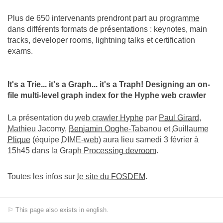
Plus de 650 intervenants prendront part au
programme
dans différents formats de présentations : keynotes, main
tracks, developer rooms, lightning talks et certification
exams.
It's a Trie... it's a Graph... it's a Traph! Designing an on-
file multi-level graph index for the Hyphe web crawler
La présentation du
web crawler Hyphe
par
Paul Girard
,
Mathieu Jacomy
,
Benjamin Ooghe-Tabanou
et
Guillaume
Plique
(équipe
DIME-web
) aura lieu samedi 3 février à
15h45 dans la
Graph Processing devroom
.
Toutes les infos sur
le site du FOSDEM
.
⚐ This page also exists in english.