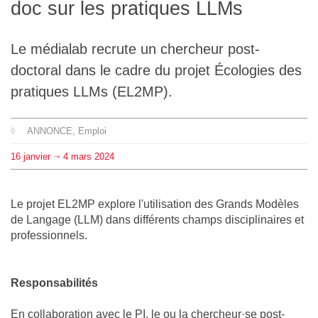
doc sur les pratiques LLMs
L'équipe
Le médialab recrute un chercheur post-
Le médialab
doctoral dans le cadre du projet Écologies des
pratiques LLMs (EL2MP).
FR
|
EN
ANNONCE
, Emploi
16
janvier
4
mars
2024
⇥
Le projet EL2MP explore l'utilisation des Grands Modèles
de Langage (LLM) dans différents champs disciplinaires et
professionnels.
Responsabilités
En collaboration avec le PI, le ou la chercheur·se post-