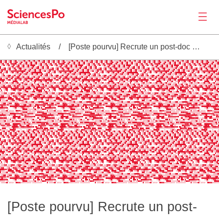
Actualités
[Poste pourvu] Recrute un post-doc sur les pratiques LLMs
Actualités
 ░▒▓█ ░▒▓█ ░▒▓█ ░▒▓█ ░▒▓█ ░▒▓█ ░▒▓█ ░▒▓█ ░▒▓█ ░▒▓ ░▒▓█ ░▒▓█ ░▒▓█ ░▒▓█ ░▒▓█ ░▒▓█ ░▒▓█ ░▒▓█ ░▒▓█ ░▒▓ ░▒▓█ ░▒▓█ ░▒▓█ ░▒▓█ ░▒▓█ ░▒▓█ ░▒▓█ ░▒▓█ ░▒▓█ ░▒▓ ░▒▓█ ░▒▓█ ░▒▓█ ░▒▓█ ░▒▓█ ░▒▓█ ░▒▓█ ░▒▓█ ░▒▓█ ░▒▓ ░▒▓█ ░▒▓█ ░▒▓█ ░▒▓█ ░▒▓█ ░▒
▓█ ░▒▓█ ░▒▓█ ░▒▓█ ░▒░░▒▒▓█ ░▒▓█ ░▒▓█ ░▒▓█ ░▒▓█ ░▒▓█ ░▒▓█ ░▒▓█ ░▒▓█ ░▒░░▒▒▓█ ░▒▓█ ░▒▓█ ░▒▓█ ░▒▓█ ░▒▓█ ░▒▓█ ░▒▓█ ░▒▓█ ░▒░░▒▒▓█ ░▒▓█ ░▒▓█ ░▒▓█ ░▒▓█ ░▒▓█ ░▒▓█ ░▒▓█ ░▒▓█ ░▒░░▒▒▓█ ░▒▓█ ░▒▓█ ░▒▓█ ░▒▓█ ░▒▓█ ░▒▓█ ░▒▓█ ░▒▓█ ░▒░░▒▒▓█ ░
▓█ ░▒▓█ ░▒▓█ ░▒▓▓█ ░▒▓█ ░▒▓█ ░▒▓█ ░▒▓█ ░▒▒▒▓▓█ ░▒▓█ ░▒▓█ ░▒▓█ ░▒▓▓█ ░▒▓█ ░▒▓█ ░▒▓█ ░▒▓█ ░▒▒▒▓▓█ ░▒▓█ ░▒▓█ ░▒▓█ ░▒▓▓█ ░▒▓█ ░▒▓█ ░▒▓█ ░▒▓█ ░▒▒▒▓▓█ ░▒▓█ ░▒▓█ ░▒▓█ ░▒▓▓█ ░▒▓█ ░▒▓█ ░▒▓█ ░▒▓█ ░▒▒▒▓▓█ ░▒▓█ ░▒▓█ ░▒▓█ ░▒▓▓█ ░▒▓█ ░▒▓█
░▒▓█ ░▒▓█ ░▓▓▓▓██ ░▒▓█ ░▒▒▓█ ░▒▓█ ░▒▓█ ░▒▓█ ░▒▓█ ░▒▓█ ░▒▓█ ░▓▓▓▓██ ░▒▓█ ░▒▒▓█ ░▒▓█ ░▒▓█ ░▒▓█ ░▒▓█ ░▒▓█ ░▒▓█ ░▓▓▓▓██ ░▒▓█ ░▒▒▓█ ░▒▓█ ░▒▓█ ░▒▓█ ░▒▓█ ░▒▓█ ░▒▓█ ░▓▓▓▓██ ░▒▓█ ░▒▒▓█ ░▒▓█ ░▒▓█ ░▒▓█ ░▒▓█ ░▒▓█ ░▒▓█ ░▓▓▓▓██ ░▒▓█ ░▒▒▓█
 ░▒▓█ ░▒▓█ ░▒▓█ ░▒▓█ ░▒▓█ ░▒▓█ █████   ░▒▓█ ░▒▒▓█ ░▒▓█ ░▒▓█ ░▒▓█ ░▒▓█ ░▒▓█ ░▒▓█ █████   ░▒▓█ ░▒▒▓█ ░▒▓█ ░▒▓█ ░▒▓█ ░▒▓█ ░▒▓█ ░▒▓█ █████   ░▒▓█ ░▒▒▓█ ░▒▓█ ░▒▓█ ░▒▓█ ░▒▓█ ░▒▓█ ░▒▓█ █████   ░▒▓█ ░▒▒▓█ ░▒▓█ ░▒▓█ ░▒▓█ ░▒▓█ ░▒▓█ ░▒
█       ░░░▒▓█ ░▒▓▓█ ░▒▓█ ░▒▓█ ░▒▓█ ░▒▓█ ░▒▓█ ░▒▓█       ░░░▒▓█ ░▒▓▓█ ░▒▓█ ░▒▓█ ░▒▓█ ░▒▓█ ░▒▓█ ░▒▓█       ░░░▒▓█ ░▒▓▓█ ░▒▓█ ░▒▓█ ░▒▓█ ░▒▓█ ░▒▓█ ░▒▓█       ░░░▒▓█ ░▒▓▓█ ░▒▓█ ░▒▓█ ░▒▓█ ░▒▓█ ░▒▓█ ░▒▓█       ░░░▒▓█ ░▒▓▓█ ░▒▓█ ░▒
█ ░▒▓█ ░▒▓█ ░▒▓█ ░▒▓██░░░░░░░▒▒▒▓█ ░▒▓██ ░▒▓█ ░▒▓█ ░▒▓█ ░▒▓█ ░▒▓█ ░▒▓██░░░░░░░▒▒▒▓█ ░▒▓██ ░▒▓█ ░▒▓█ ░▒▓█ ░▒▓█ ░▒▓█ ░▒▓██░░░░░░░▒▒▒▓█ ░▒▓██ ░▒▓█ ░▒▓█ ░▒▓█ ░▒▓█ ░▒▓█ ░▒▓██░░░░░░░▒▒▒▓█ ░▒▓██ ░▒▓█ ░▒▓█ ░▒▓█ ░▒▓█ ░▒▓█ ░▒▓██░░░░░░
▒▓▓▓▓█ ░▒▓█  ░▒▓█ ░▒▓█ ░▒▓█ ░▒▓█ ░▒▓█ ░▒▓█▒▒▒▒▒▒▒▒▓▓▓▓█ ░▒▓█  ░▒▓█ ░▒▓█ ░▒▓█ ░▒▓█ ░▒▓█ ░▒▓█▒▒▒▒▒▒▒▒▓▓▓▓█ ░▒▓█  ░▒▓█ ░▒▓█ ░▒▓█ ░▒▓█ ░▒▓█ ░▒▓█▒▒▒▒▒▒▒▒▓▓▓▓█ ░▒▓█  ░▒▓█ ░▒▓█ ░▒▓█ ░▒▓█ ░▒▓█ ░▒▓█▒▒▒▒▒▒▒▒▓▓▓▓█ ░▒▓█  ░▒▓█ ░▒▓█ ░▒▓█ 
▒▓█ ░▒▓█ ░▒▓▓▓▓▓▓▓▓▓▓▓████ ░▒▓█ ░░▒▓█ ░▒▓█ ░▒▓█ ░▒▓█ ░▒▓█ ░▒▓▓▓▓▓▓▓▓▓▓▓████ ░▒▓█ ░░▒▓█ ░▒▓█ ░▒▓█ ░▒▓█ ░▒▓█ ░▒▓▓▓▓▓▓▓▓▓▓▓████ ░▒▓█ ░░▒▓█ ░▒▓█ ░▒▓█ ░▒▓█ ░▒▓█ ░▒▓▓▓▓▓▓▓▓▓▓▓████ ░▒▓█ ░░▒▓█ ░▒▓█ ░▒▓█ ░▒▓█ ░▒▓█ ░▒▓▓▓▓▓▓▓▓▓▓▓████ ░
▓█ ░▒▒▓█  ░▒▓█ ░▒▓█ ░▒▓█ ░▒▓█ ░▒▓██████████    ░▒▓█ ░▒▒▓█  ░▒▓█ ░▒▓█ ░▒▓█ ░▒▓█ ░▒▓██████████    ░▒▓█ ░▒▒▓█  ░▒▓█ ░▒▓█ ░▒▓█ ░▒▓█ ░▒▓██████████    ░▒▓█ ░▒▒▓█  ░▒▓█ ░▒▓█ ░▒▓█ ░▒▓█ ░▒▓██████████    ░▒▓█ ░▒▒▓█  ░▒▓█ ░▒▓█ ░▒▓█ ░▒▓
 ░▒▓           ░░░░▒▓█ ░▒▓▓█ ░░▒▓█ ░▒▓█ ░▒▓█ ░▒▓█ ░▒▓           ░░░░▒▓█ ░▒▓▓█ ░░▒▓█ ░▒▓█ ░▒▓█ ░▒▓█ ░▒▓           ░░░░▒▓█ ░▒▓▓█ ░░▒▓█ ░▒▓█ ░▒▓█ ░▒▓█ ░▒▓           ░░░░▒▓█ ░▒▓▓█ ░░▒▓█ ░▒▓█ ░▒▓█ ░▒▓█ ░▒▓           ░░░░▒▓█ ░▒▓▓█
Productions
 ░▒▓█ ░▒▓██ ░▒▓█ ░▒▓█ ░▒░░░░░░░ ░░░░▒▒▒░▒▓█ ░▒▓▓█ ░▒▓█ ░▒▓██ ░▒▓█ ░▒▓█ ░▒░░░░░░░ ░░░░▒▒▒░▒▓█ ░▒▓▓█ ░▒▓█ ░▒▓██ ░▒▓█ ░▒▓█ ░▒░░░░░░░ ░░░░▒▒▒░▒▓█ ░▒▓▓█ ░▒▓█ ░▒▓██ ░▒▓█ ░▒▓█ ░▒░░░░░░░ ░░░░▒▒▒░▒▓█ ░▒▓▓█ ░▒▓█ ░▒▓██ ░▒▓█ ░▒▓█ ░▒░░░░
▒▒░░▒▒▒▒▓▓▒▒▓█ ░▒▓██ ░▒▓█ ░▒▓█  ░▒▓█ ░▒▓█ ░▒▒▒▒▒▒▒▒░░▒▒▒▒▓▓▒▒▓█ ░▒▓██ ░▒▓█ ░▒▓█  ░▒▓█ ░▒▓█ ░▒▒▒▒▒▒▒▒░░▒▒▒▒▓▓▒▒▓█ ░▒▓██ ░▒▓█ ░▒▓█  ░▒▓█ ░▒▓█ ░▒▒▒▒▒▒▒▒░░▒▒▒▒▓▓▒▒▓█ ░▒▓██ ░▒▓█ ░▒▓█  ░▒▓█ ░▒▓█ ░▒▒▒▒▒▒▒▒░░▒▒▒▒▓▓▒▒▓█ ░▒▓██ ░▒▓█ ░▒
▓█ ░▒▒▓█ ░▒▓█ ░▓▓▓▓▓▓▓▒▒▒▓▓▓▓█▓▓▓█ ░▒▓▓█  ░▒▓█ ░▒▓█ ░▒▒▓█ ░▒▓█ ░▓▓▓▓▓▓▓▒▒▒▓▓▓▓█▓▓▓█ ░▒▓▓█  ░▒▓█ ░▒▓█ ░▒▒▓█ ░▒▓█ ░▓▓▓▓▓▓▓▒▒▒▓▓▓▓█▓▓▓█ ░▒▓▓█  ░▒▓█ ░▒▓█ ░▒▒▓█ ░▒▓█ ░▓▓▓▓▓▓▓▒▒▒▓▓▓▓█▓▓▓█ ░▒▓▓█  ░▒▓█ ░▒▓█ ░▒▒▓█ ░▒▓█ ░▓▓▓▓▓▓▓▒▒▒▓▓▓
█████ ░▒▓██ ░░▒▓█ ░▒▓█ ░▒▓▓█ ░▒▓█ ░███████▓▓▓▓████████ ░▒▓██ ░░▒▓█ ░▒▓█ ░▒▓▓█ ░▒▓█ ░███████▓▓▓▓████████ ░▒▓██ ░░▒▓█ ░▒▓█ ░▒▓▓█ ░▒▓█ ░███████▓▓▓▓████████ ░▒▓██ ░░▒▓█ ░▒▓█ ░▒▓▓█ ░▒▓█ ░███████▓▓▓▓████████ ░▒▓██ ░░▒▓█ ░▒▓█ ░▒▓▓█
░▒▓█ ░       █████      █ ░▒▓█  ░▒▒▓█ ░▒▒▓█ ░▒▓█ ░▒▓█ ░       █████      █ ░▒▓█  ░▒▒▓█ ░▒▒▓█ ░▒▓█ ░▒▓█ ░       █████      █ ░▒▓█  ░▒▒▓█ ░▒▒▓█ ░▒▓█ ░▒▓█ ░       █████      █ ░▒▓█  ░▒▒▓█ ░▒▒▓█ ░▒▓█ ░▒▓█ ░       █████      █ ░▒
█ ░░▒▒▓█ ░░▒▓█ ░▒▓█ ░▒▓█ ░░░░ ░░░  █   ░░░░░  ░▒▓█ ░░▒▒▓█ ░░▒▓█ ░▒▓█ ░▒▓█ ░░░░ ░░░  █   ░░░░░  ░▒▓█ ░░▒▒▓█ ░░▒▓█ ░▒▓█ ░▒▓█ ░░░░ ░░░  █   ░░░░░  ░▒▓█ ░░▒▒▓█ ░░▒▓█ ░▒▓█ ░▒▓█ ░░░░ ░░░  █   ░░░░░  ░▒▓█ ░░▒▒▓█ ░░▒▓█ ░▒▓█ ░▒▓█ ░░░
░░▒▒░░  ░░░▒▒▒▒░░░▒▓█ ░▒▒▓▓█ ░▒▒▓█ ░▒▒▓█ ░▒▓█ ▒▒▒░░▒▒░░  ░░░▒▒▒▒░░░▒▓█ ░▒▒▓▓█ ░▒▒▓█ ░▒▒▓█ ░▒▓█ ▒▒▒░░▒▒░░  ░░░▒▒▒▒░░░▒▓█ ░▒▒▓▓█ ░▒▒▓█ ░▒▒▓█ ░▒▓█ ▒▒▒░░▒▒░░  ░░░▒▒▒▒░░░▒▓█ ░▒▒▓▓█ ░▒▒▓█ ░▒▒▓█ ░▒▓█ ▒▒▒░░▒▒░░  ░░░▒▒▒▒░░░▒▓█ ░▒▒▓▓█
░░▒▓█ ░▒▓▓█ ░▒▓█ ▓▓▓▒▒▒▓▒▒░░░▒▒▒▓▓▓▒▒▒▒▓█ ░▒▓▒▓█ ░░▒▓█ ░▒▓▓█ ░▒▓█ ▓▓▓▒▒▒▓▒▒░░░▒▒▒▓▓▓▒▒▒▒▓█ ░▒▓▒▓█ ░░▒▓█ ░▒▓▓█ ░▒▓█ ▓▓▓▒▒▒▓▒▒░░░▒▒▒▓▓▓▒▒▒▒▓█ ░▒▓▒▓█ ░░▒▓█ ░▒▓▓█ ░▒▓█ ▓▓▓▒▒▒▓▒▒░░░▒▒▒▓▓▓▒▒▒▒▓█ ░▒▓▒▓█ ░░▒▓█ ░▒▓▓█ ░▒▓█ ▓▓▓▒▒▒▓▒▒░░
▒▓▓▓██▓▓▓▓▓█ ░▒▓▓▓█ ░▒▒▓█ ░▒▓██ ░▒▓█ ███▓▓▓▓▓▓▒▒▒▒▓▓▓██▓▓▓▓▓█ ░▒▓▓▓█ ░▒▒▓█ ░▒▓██ ░▒▓█ ███▓▓▓▓▓▓▒▒▒▒▓▓▓██▓▓▓▓▓█ ░▒▓▓▓█ ░▒▒▓█ ░▒▓██ ░▒▓█ ███▓▓▓▓▓▓▒▒▒▒▓▓▓██▓▓▓▓▓█ ░▒▓▓▓█ ░▒▒▓█ ░▒▓██ ░▒▓█ ███▓▓▓▓▓▓▒▒▒▒▓▓▓██▓▓▓▓▓█ ░▒▓▓▓█ ░▒▒▓█ ░▒
█  ░▒▓██   ██████▓▓▓▓▓███ ██████ ░▒▓███ ░▒▓▓█ ░▒▓█  ░▒▓██   ██████▓▓▓▓▓███ ██████ ░▒▓███ ░▒▓▓█ ░▒▓█  ░▒▓██   ██████▓▓▓▓▓███ ██████ ░▒▓███ ░▒▓▓█ ░▒▓█  ░▒▓██   ██████▓▓▓▓▓███ ██████ ░▒▓███ ░▒▓▓█ ░▒▓█  ░▒▓██   ██████▓▓▓▓▓███ ██
 █  ░▒▓█   ░▒▓██ ░▒▓▓█ ░▒▓█ ░░░   █  ██████  █    █  ░▒▓█   ░▒▓██ ░▒▓▓█ ░▒▓█ ░░░   █  ██████  █    █  ░▒▓█   ░▒▓██ ░▒▓▓█ ░▒▓█ ░░░   █  ██████  █    █  ░▒▓█   ░▒▓██ ░▒▓▓█ ░▒▓█ ░░░   █  ██████  █    █  ░▒▓█   ░▒▓██ ░▒▓▓█ ░▒▓█ 
▒▒░ ░  ░       ░  ░░░  ░░▒▓██ ░░▒▓██ ░▒▓█▓█ ░▒▓█▒▒▒░ ░  ░       ░  ░░░  ░░▒▓██ ░░▒▓██ ░▒▓█▓█ ░▒▓█▒▒▒░ ░  ░       ░  ░░░  ░░▒▓██ ░░▒▓██ ░▒▓█▓█ ░▒▓█▒▒▒░ ░  ░       ░  ░░░  ░░▒▓██ ░░▒▓██ ░▒▓█▓█ ░▒▓█▒▒▒░ ░  ░       ░  ░░░  ░░▒▓█
 ░▒▒▓▓█ ░░▒▓█▓█ ░▒▓▓▓▓▒░░░ ░░░░░░░ ░░░░▒▒░ ░▒░▒▓█ ░▒▒▓▓█ ░░▒▓█▓█ ░▒▓▓▓▓▒░░░ ░░░░░░░ ░░░░▒▒░ ░▒░▒▓█ ░▒▒▓▓█ ░░▒▓█▓█ ░▒▓▓▓▓▒░░░ ░░░░░░░ ░░░░▒▒░ ░▒░▒▓█ ░▒▒▓▓█ ░░▒▓█▓█ ░▒▓▓▓▓▒░░░ ░░░░░░░ ░░░░▒▒░ ░▒░▒▓█ ░▒▒▓▓█ ░░▒▓█▓█ ░▒▓▓▓▓▒░░░ ░
▒▒▒▒▒░░▒▒▒▒▓▒░░▒▒▒▒▓█ ░▒▓██ ░▒▒▓███ ░▒▓███▓▒▒▒░░░▒▒▒▒▒░░▒▒▒▒▓▒░░▒▒▒▒▓█ ░▒▓██ ░▒▒▓███ ░▒▓███▓▒▒▒░░░▒▒▒▒▒░░▒▒▒▒▓▒░░▒▒▒▒▓█ ░▒▓██ ░▒▒▓███ ░▒▓███▓▒▒▒░░░▒▒▒▒▒░░▒▒▒▒▓▒░░▒▒▒▒▓█ ░▒▓██ ░▒▒▓███ ░▒▓███▓▒▒▒░░░▒▒▒▒▒░░▒▒▒▒▓▒░░▒▒▒▒▓█ ░▒▓██ 
▒▓▓█   ░▒▓   █▓▓▓▒▒▒▒▓▓▓▓▒▒▒▓▓▓▓▓▒▒▒▓▓▓▓█ ░▒▓█  ░▒▓▓█   ░▒▓   █▓▓▓▒▒▒▒▓▓▓▓▒▒▒▓▓▓▓▓▒▒▒▓▓▓▓█ ░▒▓█  ░▒▓▓█   ░▒▓   █▓▓▓▒▒▒▒▓▓▓▓▒▒▒▓▓▓▓▓▒▒▒▓▓▓▓█ ░▒▓█  ░▒▓▓█   ░▒▓   █▓▓▓▒▒▒▒▓▓▓▓▒▒▒▓▓▓▓▓▒▒▒▓▓▓▓█ ░▒▓█  ░▒▓▓█   ░▒▓   █▓▓▓▒▒▒▒▓▓▓▓▒▒▒
████▓▓▓▒▓███ ░▒▓▓█ ░░▒▓██ ░░▒▓░░░ ███▓▓▓▓▓███▓▓▓▓████▓▓▓▒▓███ ░▒▓▓█ ░░▒▓██ ░░▒▓░░░ ███▓▓▓▓▓███▓▓▓▓████▓▓▓▒▓███ ░▒▓▓█ ░░▒▓██ ░░▒▓░░░ ███▓▓▓▓▓███▓▓▓▓████▓▓▓▒▓███ ░▒▓▓█ ░░▒▓██ ░░▒▓░░░ ███▓▓▓▓▓███▓▓▓▓████▓▓▓▒▓███ ░▒▓▓█ ░░▒▓██ ░░
▓▒▒▒░   ██████  █████   ███▓▓█   ░▒▓██ ░▒▒▓█  ░▒▒▓▒▒▒░   ██████  █████   ███▓▓█   ░▒▓██ ░▒▒▓█  ░▒▒▓▒▒▒░   ██████  █████   ███▓▓█   ░▒▓██ ░▒▒▓█  ░▒▒▓▒▒▒░   ██████  █████   ███▓▓█   ░▒▓██ ░▒▒▓█  ░▒▒▓▒▒▒░   ██████  █████   ███▓
█ ░░░▒▓█  ░▒▓▓█ ░░▒▓▓▓▓▓▒░░░       ░      ░░   ███ ░░░▒▓█  ░▒▓▓█ ░░▒▓▓▓▓▓▒░░░       ░      ░░   ███ ░░░▒▓█  ░▒▓▓█ ░░▒▓▓▓▓▓▒░░░       ░      ░░   ███ ░░░▒▓█  ░▒▓▓█ ░░▒▓▓▓▓▓▒░░░       ░      ░░   ███ ░░░▒▓█  ░▒▓▓█ ░░▒▓▓▓▓▓▒░░░
░░░░░░░░░░░░░░▒░░░    ░▒▒▒▓█ ░░▒▓██ ░▒▒▓████▓▒▒▒░░░░░░░░░░░░░░░▒░░░    ░▒▒▒▓█ ░░▒▓██ ░▒▒▓████▓▒▒▒░░░░░░░░░░░░░░░▒░░░    ░▒▒▒▓█ ░░▒▓██ ░▒▒▓████▓▒▒▒░░░░░░░░░░░░░░░▒░░░    ░▒▒▒▓█ ░░▒▓██ ░▒▒▓████▓▒▒▒░░░░░░░░░░░░░░░▒░░░    ░▒▒▒▓█
 ░▒▓██ ░▒▓▓█   █▓▓▓▒▒▒▒▒▒▒▒▒▒▒▒▒▒▒▒▒▒▒░░░ ░▒▓▓▓██ ░▒▓██ ░▒▓▓█   █▓▓▓▒▒▒▒▒▒▒▒▒▒▒▒▒▒▒▒▒▒▒░░░ ░▒▓▓▓██ ░▒▓██ ░▒▓▓█   █▓▓▓▒▒▒▒▒▒▒▒▒▒▒▒▒▒▒▒▒▒▒░░░ ░▒▓▓▓██ ░▒▓██ ░▒▓▓█   █▓▓▓▒▒▒▒▒▒▒▒▒▒▒▒▒▒▒▒▒▒▒░░░ ░▒▓▓▓██ ░▒▓██ ░▒▓▓█   █▓▓▓▒▒▒▒▒▒▒▒▒
▓▓▓▓▓▓▒▓▓▒▒▒░░▒▓██▓█ ░░▒▓██ ░▒▓█░░░ ███▓▓▓▓▓▓▓▓▒▓▓▓▓▓▓▓▒▓▓▒▒▒░░▒▓██▓█ ░░▒▓██ ░▒▓█░░░ ███▓▓▓▓▓▓▓▓▒▓▓▓▓▓▓▓▒▓▓▒▒▒░░▒▓██▓█ ░░▒▓██ ░▒▓█░░░ ███▓▓▓▓▓▓▓▓▒▓▓▓▓▓▓▓▒▓▓▒▒▒░░▒▓██▓█ ░░▒▓██ ░▒▓█░░░ ███▓▓▓▓▓▓▓▓▒▓▓▓▓▓▓▓▒▓▓▒▒▒░░▒▓██▓█ ░░▒▓██ 
Activités
▒▓█▒▒░░   ████████▓▓██████▓▓█▓▓▓▒▒▒▓█ ██ ░▒▒▓█  ░▒▓█▒▒░░   ████████▓▓██████▓▓█▓▓▓▒▒▒▓█ ██ ░▒▒▓█  ░▒▓█▒▒░░   ████████▓▓██████▓▓█▓▓▓▒▒▒▓█ ██ ░▒▒▓█  ░▒▓█▒▒░░   ████████▓▓██████▓▓█▓▓▓▒▒▒▓█ ██ ░▒▒▓█  ░▒▓█▒▒░░   ████████▓▓██████▓▓
███▓▓▓▓█     ░▒▓█ ░ ░▒▓▓▓▒▒░░░    █   ███ █   ██████▓▓▓▓█     ░▒▓█ ░ ░▒▓▓▓▒▒░░░    █   ███ █   ██████▓▓▓▓█     ░▒▓█ ░ ░▒▓▓▓▒▒░░░    █   ███ █   ██████▓▓▓▓█     ░▒▓█ ░ ░▒▓▓▓▒▒░░░    █   ███ █   ██████▓▓▓▓█     ░▒▓█ ░ ░▒▓▓▓▒▒░
▒░░░░  ░░      ░░      █████ ░░░░░▒▓█ ░░ ░▒██▓▓▒▒▒░░░░  ░░      ░░      █████ ░░░░░▒▓█ ░░ ░▒██▓▓▒▒▒░░░░  ░░      ░░      █████ ░░░░░▒▓█ ░░ ░▒██▓▓▒▒▒░░░░  ░░      ░░      █████ ░░░░░▒▓█ ░░ ░▒██▓▓▒▒▒░░░░  ░░      ░░      █████
 ░▒▒▒▒▓█ ░▒░░▒  ██▓▓▓▒▒▒▒░░░▒░░░ ░░░▒░░░░░░     █ ░▒▒▒▒▓█ ░▒░░▒  ██▓▓▓▒▒▒▒░░░▒░░░ ░░░▒░░░░░░     █ ░▒▒▒▒▓█ ░▒░░▒  ██▓▓▓▒▒▒▒░░░▒░░░ ░░░▒░░░░░░     █ ░▒▒▒▒▓█ ░▒░░▒  ██▓▓▓▒▒▒▒░░░▒░░░ ░░░▒░░░░░░     █ ░▒▒▒▒▓█ ░▒░░▒  ██▓▓▓▒▒▒▒░░░
▒▒▒░░▒░▒▒▒▒▒▒▒░ ░░░  ░▒▓▓▓▓█ ░▒▒░▒░░  █▓█▓▓▓▓▒▒▒▒▒▒▒░░▒░▒▒▒▒▒▒▒░ ░░░  ░▒▓▓▓▓█ ░▒▒░▒░░  █▓█▓▓▓▓▒▒▒▒▒▒▒░░▒░▒▒▒▒▒▒▒░ ░░░  ░▒▓▓▓▓█ ░▒▒░▒░░  █▓█▓▓▓▓▒▒▒▒▒▒▒░░▒░▒▒▒▒▒▒▒░ ░░░  ░▒▓▓▓▓█ ░▒▒░▒░░  █▓█▓▓▓▓▒▒▒▒▒▒▒░░▒░▒▒▒▒▒▒▒░ ░░░  ░▒▓▓▓▓█
░▒▓▒░▒▒░░ ██████▓▓▓▓▓▓▓▒▒▒▒▒▓▓▓▓▓▓▒░░▒▒░░░▒▓████ ░▒▓▒░▒▒░░ ██████▓▓▓▓▓▓▓▒▒▒▒▒▓▓▓▓▓▓▒░░▒▒░░░▒▓████ ░▒▓▒░▒▒░░ ██████▓▓▓▓▓▓▓▒▒▒▒▒▓▓▓▓▓▓▒░░▒▒░░░▒▓████ ░▒▓▒░▒▒░░ ██████▓▓▓▓▓▓▓▒▒▒▒▒▓▓▓▓▓▓▒░░▒▒░░░▒▓████ ░▒▓▒░▒▒░░ ██████▓▓▓▓▓▓▓▒▒▒▒▒
█████▓▒▒▒▓▒▒▒▒▓█    ░▒▓▓▒▓▓▒▒░      ███████▓▓▓▓▓▓█████▓▒▒▒▓▒▒▒▒▓█    ░▒▓▓▒▓▓▒▒░      ███████▓▓▓▓▓▓█████▓▒▒▒▓▒▒▒▒▓█    ░▒▓▓▒▓▓▒▒░      ███████▓▓▓▓▓▓█████▓▒▒▒▓▒▒▒▒▓█    ░▒▓▓▒▓▓▒▒░      ███████▓▓▓▓▓▓█████▓▒▒▒▓▒▒▒▒▓█    ░▒▓▓▒▓▓▒
▒░ ░░░░      █████▓██    █▓▓▓▓▓▓▓▓▓█  ░░░▒▓█▓██▓▓▒░ ░░░░      █████▓██    █▓▓▓▓▓▓▓▓▓█  ░░░▒▓█▓██▓▓▒░ ░░░░      █████▓██    █▓▓▓▓▓▓▓▓▓█  ░░░▒▓█▓██▓▓▒░ ░░░░      █████▓██    █▓▓▓▓▓▓▓▓▓█  ░░░▒▓█▓██▓▓▒░ ░░░░      █████▓██    █▓▓
███▓███ ░ ░▒▒▓██  ██▓▒░░▒▒▒░░░░░░     ██  ░░░ ██████▓███ ░ ░▒▒▓██  ██▓▒░░▒▒▒░░░░░░     ██  ░░░ ██████▓███ ░ ░▒▒▓██  ██▓▒░░▒▒▒░░░░░░     ██  ░░░ ██████▓███ ░ ░▒▒▓██  ██▓▒░░▒▒▒░░░░░░     ██  ░░░ ██████▓███ ░ ░▒▒▓██  ██▓▒░░▒▒▒░
▒▒░▒░░░░░ █ ░ ░▒░     ███ █ ░░ ░▒▓█ ░░  █▓▒░▒▓▓▒▒▒▒░▒░░░░░ █ ░ ░▒░     ███ █ ░░ ░▒▓█ ░░  █▓▒░▒▓▓▒▒▒▒░▒░░░░░ █ ░ ░▒░     ███ █ ░░ ░▒▓█ ░░  █▓▒░▒▓▓▒▒▒▒░▒░░░░░ █ ░ ░▒░     ███ █ ░░ ░▒▓█ ░░  █▓▒░▒▓▓▒▒▒▒░▒░░░░░ █ ░ ░▒░     ███ █ 
▒░░▒▓█ ▒▒░░ █▓▒▒▓█▓▓▓▓▒▒▒▒▒▒▒░  ░░░▒▒░░░░░      ░▒░░▒▓█ ▒▒░░ █▓▒▒▓█▓▓▓▓▒▒▒▒▒▒▒░  ░░░▒▒░░░░░      ░▒░░▒▓█ ▒▒░░ █▓▒▒▓█▓▓▓▓▒▒▒▒▒▒▒░  ░░░▒▒░░░░░      ░▒░░▒▓█ ▒▒░░ █▓▒▒▓█▓▓▓▓▒▒▒▒▒▒▒░  ░░░▒▒░░░░░      ░▒░░▒▓█ ▒▒░░ █▓▒▒▓█▓▓▓▓▒▒▒▒▒▒
▒░░░▒▒░▒▒▒▒░▒░░░░░░░▒▒▒▒▓█ ▓▓▒░░ █▓▓▒▓████▓▓▓▓▓▓▓▒░░░▒▒░▒▒▒▒░▒░░░░░░░▒▒▒▒▓█ ▓▓▒░░ █▓▓▒▓████▓▓▓▓▓▓▓▒░░░▒▒░▒▒▒▒░▒░░░░░░░▒▒▒▒▓█ ▓▓▒░░ █▓▓▒▓████▓▓▓▓▓▓▓▒░░░▒▒░▒▒▒▒░▒░░░░░░░▒▒▒▒▓█ ▓▓▒░░ █▓▓▒▓████▓▓▓▓▓▓▓▒░░░▒▒░▒▒▒▒░▒░░░░░░░▒▒▒▒▓█ ▓
▓▒░░ ██▓▓█   ███████▓▒▒▒▒▓▒░▒▓▓▒▒▒░▒▒▒▒▒░▒▓▓▓█ ██▓▒░░ ██▓▓█   ███████▓▒▒▒▒▓▒░▒▓▓▒▒▒░▒▒▒▒▒░▒▓▓▓█ ██▓▒░░ ██▓▓█   ███████▓▒▒▒▒▓▒░▒▓▓▒▒▒░▒▒▒▒▒░▒▓▓▓█ ██▓▒░░ ██▓▓█   ███████▓▒▒▒▒▓▒░▒▓▓▒▒▒░▒▒▒▒▒░▒▓▓▓█ ██▓▒░░ ██▓▓█   ███████▓▒▒▒▒▓▒░
▒▓▓▓▓▒▒▓▓▓▓▒▒▓██▓█  █▓▒░░  ███ ░░      ██▓▓▓▓▓▓▒░▒▓▓▓▓▒▒▓▓▓▓▒▒▓██▓█  █▓▒░░  ███ ░░      ██▓▓▓▓▓▓▒░▒▓▓▓▓▒▒▓▓▓▓▒▒▓██▓█  █▓▒░░  ███ ░░      ██▓▓▓▓▓▓▒░▒▓▓▓▓▒▒▓▓▓▓▒▒▓██▓█  █▓▒░░  ███ ░░      ██▓▓▓▓▓▓▒░▒▓▓▓▓▒▒▓▓▓▓▒▒▓██▓█  █▓▒░░  █
  ░▒░░░░░░  ██████▓▒▒▓███▓▓▓███▓▓▓█ ██░░ █▓▒▒░░    ░▒░░░░░░  ██████▓▒▒▓███▓▓▓███▓▓▓█ ██░░ █▓▒▒░░    ░▒░░░░░░  ██████▓▒▒▓███▓▓▓███▓▓▓█ ██░░ █▓▒▒░░    ░▒░░░░░░  ██████▓▒▒▓███▓▓▓███▓▓▓█ ██░░ █▓▒▒░░    ░▒░░░░░░  ██████▓▒▒▓███▓▓▓
  ████   ▒▒░ █▓▓▒▒░░░░░▒▒▒▒▒▒▒░░     ██▓▓▓▓█ ████  ████   ▒▒░ █▓▓▒▒░░░░░▒▒▒▒▒▒▒░░     ██▓▓▓▓█ ████  ████   ▒▒░ █▓▓▒▒░░░░░▒▒▒▒▒▒▒░░     ██▓▓▓▓█ ████  ████   ▒▒░ █▓▓▒▒░░░░░▒▒▒▒▒▒▒░░     ██▓▓▓▓█ ████  ████   ▒▒░ █▓▓▒▒░░░░░▒▒▒▒▒
▓▒▒░░░░░  ████▓█     ░     ░░▓▓▒░ ██▓▓▒▒▒▒▒▒▓▓▓▒▓▓▒▒░░░░░  ████▓█     ░     ░░▓▓▒░ ██▓▓▒▒▒▒▒▒▓▓▓▒▓▓▒▒░░░░░  ████▓█     ░     ░░▓▓▒░ ██▓▓▒▒▒▒▒▒▓▓▓▒▓▓▒▒░░░░░  ████▓█     ░     ░░▓▓▒░ ██▓▓▒▒▒▒▒▒▓▓▓▒▓▓▒▒░░░░░  ████▓█     ░     ░
 ░▒▓█ ░▒▓█ ░▒▓█ ░▒▓█ ░▒▓█ ░▒▓█ ░▒▓█ ░▒▓█ ░▒▓█ ░▒▓ ░▒▓█ ░▒▓█ ░▒▓█ ░▒▓█ ░▒▓█ ░▒▓█ ░▒▓█ ░▒▓█ ░▒▓█ ░▒▓ ░▒▓█ ░▒▓█ ░▒▓█ ░▒▓█ ░▒▓█ ░▒▓█ ░▒▓█ ░▒▓█ ░▒▓█ ░▒▓ ░▒▓█ ░▒▓█ ░▒▓█ ░▒▓█ ░▒▓█ ░▒▓█ ░▒▓█ ░▒▓█ ░▒▓█ ░▒▓ ░▒▓█ ░▒▓█ ░▒▓█ ░▒▓█ ░▒▓█ ░▒
▓█ ░▒▓█ ░▒▓█ ░▒▓█ ░▒░░▒▒▓█ ░▒▓█ ░▒▓█ ░▒▓█ ░▒▓█ ░▒▓█ ░▒▓█ ░▒▓█ ░▒▓█ ░▒░░▒▒▓█ ░▒▓█ ░▒▓█ ░▒▓█ ░▒▓█ ░▒▓█ ░▒▓█ ░▒▓█ ░▒▓█ ░▒░░▒▒▓█ ░▒▓█ ░▒▓█ ░▒▓█ ░▒▓█ ░▒▓█ ░▒▓█ ░▒▓█ ░▒▓█ ░▒░░▒▒▓█ ░▒▓█ ░▒▓█ ░▒▓█ ░▒▓█ ░▒▓█ ░▒▓█ ░▒▓█ ░▒▓█ ░▒░░▒▒▓█ ░
▓█ ░▒▓█ ░▒▓█ ░▒▓▓█ ░▒▓█ ░▒▓█ ░▒▓█ ░▒▓█ ░▒▒▒▓▓█ ░▒▓█ ░▒▓█ ░▒▓█ ░▒▓▓█ ░▒▓█ ░▒▓█ ░▒▓█ ░▒▓█ ░▒▒▒▓▓█ ░▒▓█ ░▒▓█ ░▒▓█ ░▒▓▓█ ░▒▓█ ░▒▓█ ░▒▓█ ░▒▓█ ░▒▒▒▓▓█ ░▒▓█ ░▒▓█ ░▒▓█ ░▒▓▓█ ░▒▓█ ░▒▓█ ░▒▓█ ░▒▓█ ░▒▒▒▓▓█ ░▒▓█ ░▒▓█ ░▒▓█ ░▒▓▓█ ░▒▓█ ░▒▓█
Outils
░▒▓█ ░▒▓█ ░▓▓▓▓██ ░▒▓█ ░▒▒▓█ ░▒▓█ ░▒▓█ ░▒▓█ ░▒▓█ ░▒▓█ ░▒▓█ ░▓▓▓▓██ ░▒▓█ ░▒▒▓█ ░▒▓█ ░▒▓█ ░▒▓█ ░▒▓█ ░▒▓█ ░▒▓█ ░▓▓▓▓██ ░▒▓█ ░▒▒▓█ ░▒▓█ ░▒▓█ ░▒▓█ ░▒▓█ ░▒▓█ ░▒▓█ ░▓▓▓▓██ ░▒▓█ ░▒▒▓█ ░▒▓█ ░▒▓█ ░▒▓█ ░▒▓█ ░▒▓█ ░▒▓█ ░▓▓▓▓██ ░▒▓█ ░▒▒▓█
 ░▒▓█ ░▒▓█ ░▒▓█ ░▒▓█ ░▒▓█ ░▒▓█ █████   ░▒▓█ ░▒▒▓█ ░▒▓█ ░▒▓█ ░▒▓█ ░▒▓█ ░▒▓█ ░▒▓█ █████   ░▒▓█ ░▒▒▓█ ░▒▓█ ░▒▓█ ░▒▓█ ░▒▓█ ░▒▓█ ░▒▓█ █████   ░▒▓█ ░▒▒▓█ ░▒▓█ ░▒▓█ ░▒▓█ ░▒▓█ ░▒▓█ ░▒▓█ █████   ░▒▓█ ░▒▒▓█ ░▒▓█ ░▒▓█ ░▒▓█ ░▒▓█ ░▒▓█ ░▒
█       ░░░▒▓█ ░▒▓▓█ ░▒▓█ ░▒▓█ ░▒▓█ ░▒▓█ ░▒▓█ ░▒▓█       ░░░▒▓█ ░▒▓▓█ ░▒▓█ ░▒▓█ ░▒▓█ ░▒▓█ ░▒▓█ ░▒▓█       ░░░▒▓█ ░▒▓▓█ ░▒▓█ ░▒▓█ ░▒▓█ ░▒▓█ ░▒▓█ ░▒▓█       ░░░▒▓█ ░▒▓▓█ ░▒▓█ ░▒▓█ ░▒▓█ ░▒▓█ ░▒▓█ ░▒▓█       ░░░▒▓█ ░▒▓▓█ ░▒▓█ ░▒
█ ░▒▓█ ░▒▓█ ░▒▓█ ░▒▓██░░░░░░░▒▒▒▓█ ░▒▓██ ░▒▓█ ░▒▓█ ░▒▓█ ░▒▓█ ░▒▓█ ░▒▓██░░░░░░░▒▒▒▓█ ░▒▓██ ░▒▓█ ░▒▓█ ░▒▓█ ░▒▓█ ░▒▓█ ░▒▓██░░░░░░░▒▒▒▓█ ░▒▓██ ░▒▓█ ░▒▓█ ░▒▓█ ░▒▓█ ░▒▓█ ░▒▓██░░░░░░░▒▒▒▓█ ░▒▓██ ░▒▓█ ░▒▓█ ░▒▓█ ░▒▓█ ░▒▓█ ░▒▓██░░░░░░
▒▓▓▓▓█ ░▒▓█  ░▒▓█ ░▒▓█ ░▒▓█ ░▒▓█ ░▒▓█ ░▒▓█▒▒▒▒▒▒▒▒▓▓▓▓█ ░▒▓█  ░▒▓█ ░▒▓█ ░▒▓█ ░▒▓█ ░▒▓█ ░▒▓█▒▒▒▒▒▒▒▒▓▓▓▓█ ░▒▓█  ░▒▓█ ░▒▓█ ░▒▓█ ░▒▓█ ░▒▓█ ░▒▓█▒▒▒▒▒▒▒▒▓▓▓▓█ ░▒▓█  ░▒▓█ ░▒▓█ ░▒▓█ ░▒▓█ ░▒▓█ ░▒▓█▒▒▒▒▒▒▒▒▓▓▓▓█ ░▒▓█  ░▒▓█ ░▒▓█ ░▒▓█ 
▒▓█ ░▒▓█ ░▒▓▓▓▓▓▓▓▓▓▓▓████ ░▒▓█ ░░▒▓█ ░▒▓█ ░▒▓█ ░▒▓█ ░▒▓█ ░▒▓▓▓▓▓▓▓▓▓▓▓████ ░▒▓█ ░░▒▓█ ░▒▓█ ░▒▓█ ░▒▓█ ░▒▓█ ░▒▓▓▓▓▓▓▓▓▓▓▓████ ░▒▓█ ░░▒▓█ ░▒▓█ ░▒▓█ ░▒▓█ ░▒▓█ ░▒▓▓▓▓▓▓▓▓▓▓▓████ ░▒▓█ ░░▒▓█ ░▒▓█ ░▒▓█ ░▒▓█ ░▒▓█ ░▒▓▓▓▓▓▓▓▓▓▓▓████ ░
▓█ ░▒▒▓█  ░▒▓█ ░▒▓█ ░▒▓█ ░▒▓█ ░▒▓██████████    ░▒▓█ ░▒▒▓█  ░▒▓█ ░▒▓█ ░▒▓█ ░▒▓█ ░▒▓██████████    ░▒▓█ ░▒▒▓█  ░▒▓█ ░▒▓█ ░▒▓█ ░▒▓█ ░▒▓██████████    ░▒▓█ ░▒▒▓█  ░▒▓█ ░▒▓█ ░▒▓█ ░▒▓█ ░▒▓██████████    ░▒▓█ ░▒▒▓█  ░▒▓█ ░▒▓█ ░▒▓█ ░▒▓
 ░▒▓           ░░░░▒▓█ ░▒▓▓█ ░░▒▓█ ░▒▓█ ░▒▓█ ░▒▓█ ░▒▓           ░░░░▒▓█ ░▒▓▓█ ░░▒▓█ ░▒▓█ ░▒▓█ ░▒▓█ ░▒▓           ░░░░▒▓█ ░▒▓▓█ ░░▒▓█ ░▒▓█ ░▒▓█ ░▒▓█ ░▒▓           ░░░░▒▓█ ░▒▓▓█ ░░▒▓█ ░▒▓█ ░▒▓█ ░▒▓█ ░▒▓           ░░░░▒▓█ ░▒▓▓█
 ░▒▓█ ░▒▓██ ░▒▓█ ░▒▓█ ░▒░░░░░░░ ░░░░▒▒▒░▒▓█ ░▒▓▓█ ░▒▓█ ░▒▓██ ░▒▓█ ░▒▓█ ░▒░░░░░░░ ░░░░▒▒▒░▒▓█ ░▒▓▓█ ░▒▓█ ░▒▓██ ░▒▓█ ░▒▓█ ░▒░░░░░░░ ░░░░▒▒▒░▒▓█ ░▒▓▓█ ░▒▓█ ░▒▓██ ░▒▓█ ░▒▓█ ░▒░░░░░░░ ░░░░▒▒▒░▒▓█ ░▒▓▓█ ░▒▓█ ░▒▓██ ░▒▓█ ░▒▓█ ░▒░░░░
▒▒░░▒▒▒▒▓▓▒▒▓█ ░▒▓██ ░▒▓█ ░▒▓█  ░▒▓█ ░▒▓█ ░▒▒▒▒▒▒▒▒░░▒▒▒▒▓▓▒▒▓█ ░▒▓██ ░▒▓█ ░▒▓█  ░▒▓█ ░▒▓█ ░▒▒▒▒▒▒▒▒░░▒▒▒▒▓▓▒▒▓█ ░▒▓██ ░▒▓█ ░▒▓█  ░▒▓█ ░▒▓█ ░▒▒▒▒▒▒▒▒░░▒▒▒▒▓▓▒▒▓█ ░▒▓██ ░▒▓█ ░▒▓█  ░▒▓█ ░▒▓█ ░▒▒▒▒▒▒▒▒░░▒▒▒▒▓▓▒▒▓█ ░▒▓██ ░▒▓█ ░▒
▓█ ░▒▒▓█ ░▒▓█ ░▓▓▓▓▓▓▓▒▒▒▓▓▓▓█▓▓▓█ ░▒▓▓█  ░▒▓█ ░▒▓█ ░▒▒▓█ ░▒▓█ ░▓▓▓▓▓▓▓▒▒▒▓▓▓▓█▓▓▓█ ░▒▓▓█  ░▒▓█ ░▒▓█ ░▒▒▓█ ░▒▓█ ░▓▓▓▓▓▓▓▒▒▒▓▓▓▓█▓▓▓█ ░▒▓▓█  ░▒▓█ ░▒▓█ ░▒▒▓█ ░▒▓█ ░▓▓▓▓▓▓▓▒▒▒▓▓▓▓█▓▓▓█ ░▒▓▓█  ░▒▓█ ░▒▓█ ░▒▒▓█ ░▒▓█ ░▓▓▓▓▓▓▓▒▒▒▓▓▓
█████ ░▒▓██ ░░▒▓█ ░▒▓█ ░▒▓▓█ ░▒▓█ ░███████▓▓▓▓████████ ░▒▓██ ░░▒▓█ ░▒▓█ ░▒▓▓█ ░▒▓█ ░███████▓▓▓▓████████ ░▒▓██ ░░▒▓█ ░▒▓█ ░▒▓▓█ ░▒▓█ ░███████▓▓▓▓████████ ░▒▓██ ░░▒▓█ ░▒▓█ ░▒▓▓█ ░▒▓█ ░███████▓▓▓▓████████ ░▒▓██ ░░▒▓█ ░▒▓█ ░▒▓▓█
░▒▓█ ░       █████      █ ░▒▓█  ░▒▒▓█ ░▒▒▓█ ░▒▓█ ░▒▓█ ░       █████      █ ░▒▓█  ░▒▒▓█ ░▒▒▓█ ░▒▓█ ░▒▓█ ░       █████      █ ░▒▓█  ░▒▒▓█ ░▒▒▓█ ░▒▓█ ░▒▓█ ░       █████      █ ░▒▓█  ░▒▒▓█ ░▒▒▓█ ░▒▓█ ░▒▓█ ░       █████      █ ░▒
█ ░░▒▒▓█ ░░▒▓█ ░▒▓█ ░▒▓█ ░░░░ ░░░  █   ░░░░░  ░▒▓█ ░░▒▒▓█ ░░▒▓█ ░▒▓█ ░▒▓█ ░░░░ ░░░  █   ░░░░░  ░▒▓█ ░░▒▒▓█ ░░▒▓█ ░▒▓█ ░▒▓█ ░░░░ ░░░  █   ░░░░░  ░▒▓█ ░░▒▒▓█ ░░▒▓█ ░▒▓█ ░▒▓█ ░░░░ ░░░  █   ░░░░░  ░▒▓█ ░░▒▒▓█ ░░▒▓█ ░▒▓█ ░▒▓█ ░░░
░░▒▒░░  ░░░▒▒▒▒░░░▒▓█ ░▒▒▓▓█ ░▒▒▓█ ░▒▒▓█ ░▒▓█ ▒▒▒░░▒▒░░  ░░░▒▒▒▒░░░▒▓█ ░▒▒▓▓█ ░▒▒▓█ ░▒▒▓█ ░▒▓█ ▒▒▒░░▒▒░░  ░░░▒▒▒▒░░░▒▓█ ░▒▒▓▓█ ░▒▒▓█ ░▒▒▓█ ░▒▓█ ▒▒▒░░▒▒░░  ░░░▒▒▒▒░░░▒▓█ ░▒▒▓▓█ ░▒▒▓█ ░▒▒▓█ ░▒▓█ ▒▒▒░░▒▒░░  ░░░▒▒▒▒░░░▒▓█ ░▒▒▓▓█
░░▒▓█ ░▒▓▓█ ░▒▓█ ▓▓▓▒▒▒▓▒▒░░░▒▒▒▓▓▓▒▒▒▒▓█ ░▒▓▒▓█ ░░▒▓█ ░▒▓▓█ ░▒▓█ ▓▓▓▒▒▒▓▒▒░░░▒▒▒▓▓▓▒▒▒▒▓█ ░▒▓▒▓█ ░░▒▓█ ░▒▓▓█ ░▒▓█ ▓▓▓▒▒▒▓▒▒░░░▒▒▒▓▓▓▒▒▒▒▓█ ░▒▓▒▓█ ░░▒▓█ ░▒▓▓█ ░▒▓█ ▓▓▓▒▒▒▓▒▒░░░▒▒▒▓▓▓▒▒▒▒▓█ ░▒▓▒▓█ ░░▒▓█ ░▒▓▓█ ░▒▓█ ▓▓▓▒▒▒▓▒▒░░
▒▓▓▓██▓▓▓▓▓█ ░▒▓▓▓█ ░▒▒▓█ ░▒▓██ ░▒▓█ ███▓▓▓▓▓▓▒▒▒▒▓▓▓██▓▓▓▓▓█ ░▒▓▓▓█ ░▒▒▓█ ░▒▓██ ░▒▓█ ███▓▓▓▓▓▓▒▒▒▒▓▓▓██▓▓▓▓▓█ ░▒▓▓▓█ ░▒▒▓█ ░▒▓██ ░▒▓█ ███▓▓▓▓▓▓▒▒▒▒▓▓▓██▓▓▓▓▓█ ░▒▓▓▓█ ░▒▒▓█ ░▒▓██ ░▒▓█ ███▓▓▓▓▓▓▒▒▒▒▓▓▓██▓▓▓▓▓█ ░▒▓▓▓█ ░▒▒▓█ ░▒
█  ░▒▓██   ██████▓▓▓▓▓███ ██████ ░▒▓███ ░▒▓▓█ ░▒▓█  ░▒▓██   ██████▓▓▓▓▓███ ██████ ░▒▓███ ░▒▓▓█ ░▒▓█  ░▒▓██   ██████▓▓▓▓▓███ ██████ ░▒▓███ ░▒▓▓█ ░▒▓█  ░▒▓██   ██████▓▓▓▓▓███ ██████ ░▒▓███ ░▒▓▓█ ░▒▓█  ░▒▓██   ██████▓▓▓▓▓███ ██
 █  ░▒▓█   ░▒▓██ ░▒▓▓█ ░▒▓█ ░░░   █  ██████  █    █  ░▒▓█   ░▒▓██ ░▒▓▓█ ░▒▓█ ░░░   █  ██████  █    █  ░▒▓█   ░▒▓██ ░▒▓▓█ ░▒▓█ ░░░   █  ██████  █    █  ░▒▓█   ░▒▓██ ░▒▓▓█ ░▒▓█ ░░░   █  ██████  █    █  ░▒▓█   ░▒▓██ ░▒▓▓█ ░▒▓█ 
▒▒░ ░  ░       ░  ░░░  ░░▒▓██ ░░▒▓██ ░▒▓█▓█ ░▒▓█▒▒▒░ ░  ░       ░  ░░░  ░░▒▓██ ░░▒▓██ ░▒▓█▓█ ░▒▓█▒▒▒░ ░  ░       ░  ░░░  ░░▒▓██ ░░▒▓██ ░▒▓█▓█ ░▒▓█▒▒▒░ ░  ░       ░  ░░░  ░░▒▓██ ░░▒▓██ ░▒▓█▓█ ░▒▓█▒▒▒░ ░  ░       ░  ░░░  ░░▒▓█
Séminaire
 ░▒▒▓▓█ ░░▒▓█▓█ ░▒▓▓▓▓▒░░░ ░░░░░░░ ░░░░▒▒░ ░▒░▒▓█ ░▒▒▓▓█ ░░▒▓█▓█ ░▒▓▓▓▓▒░░░ ░░░░░░░ ░░░░▒▒░ ░▒░▒▓█ ░▒▒▓▓█ ░░▒▓█▓█ ░▒▓▓▓▓▒░░░ ░░░░░░░ ░░░░▒▒░ ░▒░▒▓█ ░▒▒▓▓█ ░░▒▓█▓█ ░▒▓▓▓▓▒░░░ ░░░░░░░ ░░░░▒▒░ ░▒░▒▓█ ░▒▒▓▓█ ░░▒▓█▓█ ░▒▓▓▓▓▒░░░ ░
▒▒▒▒▒░░▒▒▒▒▓▒░░▒▒▒▒▓█ ░▒▓██ ░▒▒▓███ ░▒▓███▓▒▒▒░░░▒▒▒▒▒░░▒▒▒▒▓▒░░▒▒▒▒▓█ ░▒▓██ ░▒▒▓███ ░▒▓███▓▒▒▒░░░▒▒▒▒▒░░▒▒▒▒▓▒░░▒▒▒▒▓█ ░▒▓██ ░▒▒▓███ ░▒▓███▓▒▒▒░░░▒▒▒▒▒░░▒▒▒▒▓▒░░▒▒▒▒▓█ ░▒▓██ ░▒▒▓███ ░▒▓███▓▒▒▒░░░▒▒▒▒▒░░▒▒▒▒▓▒░░▒▒▒▒▓█ ░▒▓██ 
▒▓▓█   ░▒▓   █▓▓▓▒▒▒▒▓▓▓▓▒▒▒▓▓▓▓▓▒▒▒▓▓▓▓█ ░▒▓█  ░▒▓▓█   ░▒▓   █▓▓▓▒▒▒▒▓▓▓▓▒▒▒▓▓▓▓▓▒▒▒▓▓▓▓█ ░▒▓█  ░▒▓▓█   ░▒▓   █▓▓▓▒▒▒▒▓▓▓▓▒▒▒▓▓▓▓▓▒▒▒▓▓▓▓█ ░▒▓█  ░▒▓▓█   ░▒▓   █▓▓▓▒▒▒▒▓▓▓▓▒▒▒▓▓▓▓▓▒▒▒▓▓▓▓█ ░▒▓█  ░▒▓▓█   ░▒▓   █▓▓▓▒▒▒▒▓▓▓▓▒▒▒
████▓▓▓▒▓███ ░▒▓▓█ ░░▒▓██ ░░▒▓░░░ ███▓▓▓▓▓███▓▓▓▓████▓▓▓▒▓███ ░▒▓▓█ ░░▒▓██ ░░▒▓░░░ ███▓▓▓▓▓███▓▓▓▓████▓▓▓▒▓███ ░▒▓▓█ ░░▒▓██ ░░▒▓░░░ ███▓▓▓▓▓███▓▓▓▓████▓▓▓▒▓███ ░▒▓▓█ ░░▒▓██ ░░▒▓░░░ ███▓▓▓▓▓███▓▓▓▓████▓▓▓▒▓███ ░▒▓▓█ ░░▒▓██ ░░
▓▒▒▒░   ██████  █████   ███▓▓█   ░▒▓██ ░▒▒▓█  ░▒▒▓▒▒▒░   ██████  █████   ███▓▓█   ░▒▓██ ░▒▒▓█  ░▒▒▓▒▒▒░   ██████  █████   ███▓▓█   ░▒▓██ ░▒▒▓█  ░▒▒▓▒▒▒░   ██████  █████   ███▓▓█   ░▒▓██ ░▒▒▓█  ░▒▒▓▒▒▒░   ██████  █████   ███▓
█ ░░░▒▓█  ░▒▓▓█ ░░▒▓▓▓▓▓▒░░░       ░      ░░   ███ ░░░▒▓█  ░▒▓▓█ ░░▒▓▓▓▓▓▒░░░       ░      ░░   ███ ░░░▒▓█  ░▒▓▓█ ░░▒▓▓▓▓▓▒░░░       ░      ░░   ███ ░░░▒▓█  ░▒▓▓█ ░░▒▓▓▓▓▓▒░░░       ░      ░░   ███ ░░░▒▓█  ░▒▓▓█ ░░▒▓▓▓▓▓▒░░░
░░░░░░░░░░░░░░▒░░░    ░▒▒▒▓█ ░░▒▓██ ░▒▒▓████▓▒▒▒░░░░░░░░░░░░░░░▒░░░    ░▒▒▒▓█ ░░▒▓██ ░▒▒▓████▓▒▒▒░░░░░░░░░░░░░░░▒░░░    ░▒▒▒▓█ ░░▒▓██ ░▒▒▓████▓▒▒▒░░░░░░░░░░░░░░░▒░░░    ░▒▒▒▓█ ░░▒▓██ ░▒▒▓████▓▒▒▒░░░░░░░░░░░░░░░▒░░░    ░▒▒▒▓█
 ░▒▓██ ░▒▓▓█   █▓▓▓▒▒▒▒▒▒▒▒▒▒▒▒▒▒▒▒▒▒▒░░░ ░▒▓▓▓██ ░▒▓██ ░▒▓▓█   █▓▓▓▒▒▒▒▒▒▒▒▒▒▒▒▒▒▒▒▒▒▒░░░ ░▒▓▓▓██ ░▒▓██ ░▒▓▓█   █▓▓▓▒▒▒▒▒▒▒▒▒▒▒▒▒▒▒▒▒▒▒░░░ ░▒▓▓▓██ ░▒▓██ ░▒▓▓█   █▓▓▓▒▒▒▒▒▒▒▒▒▒▒▒▒▒▒▒▒▒▒░░░ ░▒▓▓▓██ ░▒▓██ ░▒▓▓█   █▓▓▓▒▒▒▒▒▒▒▒▒
▓▓▓▓▓▓▒▓▓▒▒▒░░▒▓██▓█ ░░▒▓██ ░▒▓█░░░ ███▓▓▓▓▓▓▓▓▒▓▓▓▓▓▓▓▒▓▓▒▒▒░░▒▓██▓█ ░░▒▓██ ░▒▓█░░░ ███▓▓▓▓▓▓▓▓▒▓▓▓▓▓▓▓▒▓▓▒▒▒░░▒▓██▓█ ░░▒▓██ ░▒▓█░░░ ███▓▓▓▓▓▓▓▓▒▓▓▓▓▓▓▓▒▓▓▒▒▒░░▒▓██▓█ ░░▒▓██ ░▒▓█░░░ ███▓▓▓▓▓▓▓▓▒▓▓▓▓▓▓▓▒▓▓▒▒▒░░▒▓██▓█ ░░▒▓██ 
▒▓█▒▒░░   ████████▓▓██████▓▓█▓▓▓▒▒▒▓█ ██ ░▒▒▓█  ░▒▓█▒▒░░   ████████▓▓██████▓▓█▓▓▓▒▒▒▓█ ██ ░▒▒▓█  ░▒▓█▒▒░░   ████████▓▓██████▓▓█▓▓▓▒▒▒▓█ ██ ░▒▒▓█  ░▒▓█▒▒░░   ████████▓▓██████▓▓█▓▓▓▒▒▒▓█ ██ ░▒▒▓█  ░▒▓█▒▒░░   ████████▓▓██████▓▓
███▓▓▓▓█     ░▒▓█ ░ ░▒▓▓▓▒▒░░░    █   ███ █   ██████▓▓▓▓█     ░▒▓█ ░ ░▒▓▓▓▒▒░░░    █   ███ █   ██████▓▓▓▓█     ░▒▓█ ░ ░▒▓▓▓▒▒░░░    █   ███ █   ██████▓▓▓▓█     ░▒▓█ ░ ░▒▓▓▓▒▒░░░    █   ███ █   ██████▓▓▓▓█     ░▒▓█ ░ ░▒▓▓▓▒▒░
▒░░░░  ░░      ░░      █████ ░░░░░▒▓█ ░░ ░▒██▓▓▒▒▒░░░░  ░░      ░░      █████ ░░░░░▒▓█ ░░ ░▒██▓▓▒▒▒░░░░  ░░      ░░      █████ ░░░░░▒▓█ ░░ ░▒██▓▓▒▒▒░░░░  ░░      ░░      █████ ░░░░░▒▓█ ░░ ░▒██▓▓▒▒▒░░░░  ░░      ░░      █████
 ░▒▒▒▒▓█ ░▒░░▒  ██▓▓▓▒▒▒▒░░░▒░░░ ░░░▒░░░░░░     █ ░▒▒▒▒▓█ ░▒░░▒  ██▓▓▓▒▒▒▒░░░▒░░░ ░░░▒░░░░░░     █ ░▒▒▒▒▓█ ░▒░░▒  ██▓▓▓▒▒▒▒░░░▒░░░ ░░░▒░░░░░░     █ ░▒▒▒▒▓█ ░▒░░▒  ██▓▓▓▒▒▒▒░░░▒░░░ ░░░▒░░░░░░     █ ░▒▒▒▒▓█ ░▒░░▒  ██▓▓▓▒▒▒▒░░░
Recrutement
[Poste pourvu] Recrute un post-