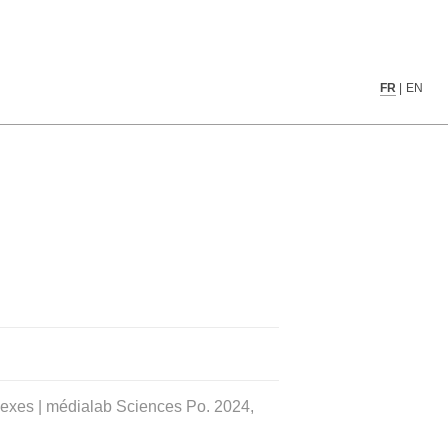
FR
|
EN
nnexes | médialab Sciences Po. 2024,