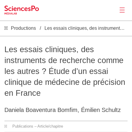
Productions
Les essais cliniques, des instruments de recherche comme les autres ? Étude d’un essai clinique de médecine de précision en France
Actualités
Productions
Les essais cliniques, des
instruments de recherche comme
Activités
les autres ? Étude d’un essai
clinique de médecine de précision
Outils
en France
Séminaire
Daniela Boaventura Bomfim, Émilien Schultz
Recrutement
Publications – Article/chapitre