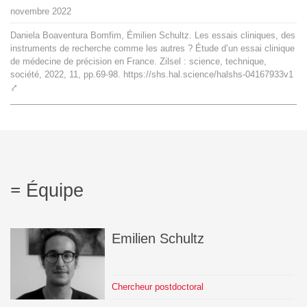
L'équipe
novembre
2022
Daniela Boaventura Bomfim, Émilien Schultz. Les essais cliniques, des
instruments de recherche comme les autres ? Étude d’un essai clinique
Le médialab
de médecine de précision en France. Zilsel : science, technique,
société, 2022, 11, pp.69-98. https://shs.hal.science/halshs-04167933v1
⤤
FR
|
EN
Équipe
Emilien
Schultz
Chercheur postdoctoral