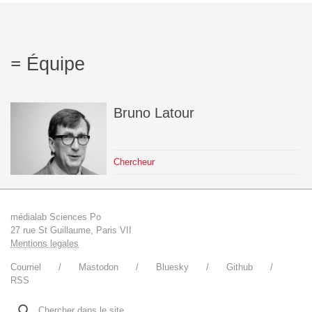
L'équipe
Le médialab
Équipe
FR
|
EN
Bruno
Latour
Chercheur
médialab Sciences Po
27 rue St Guillaume, Paris VII
Mentions legales
Courriel
Mastodon
Bluesky
Github
RSS
Chercher dans le site