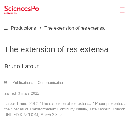
Productions
The extension of res extensa
Actualités
Productions
The extension of res extensa
Activités
Bruno Latour
Publications – Communication
Outils
samedi
3
mars
2012
Séminaire
Latour, Bruno. 2012. "The extension of res extensa." Paper presented at
the Spaces of Transformation: Continuity/Infinity, Tate Modern, London,
UNITED KINGDOM, March 3-3.
⤤
Recrutement