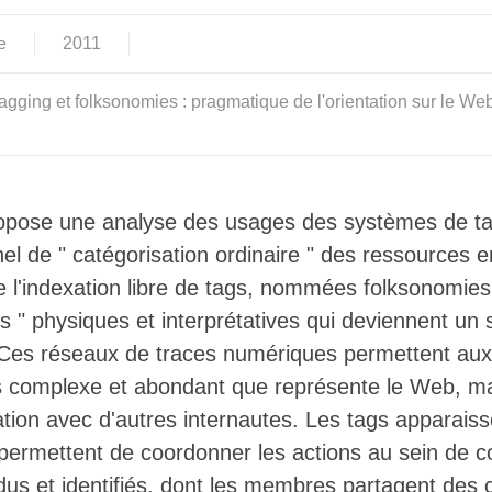
e
2011
agging et folksonomies : pragmatique de l'orientation sur le W
opose une analyse des usages des systèmes de tag
el de " catégorisation ordinaire " des ressources en 
de l'indexation libre de tags, nommées folksonomie
es " physiques et interprétatives qui deviennent un
. Ces réseaux de traces numériques permettent aux 
ers complexe et abondant que représente le Web, ma
ation avec d'autres internautes. Les tags apparai
permettent de coordonner les actions au sein de col
us et identifiés, dont les membres partagent des c