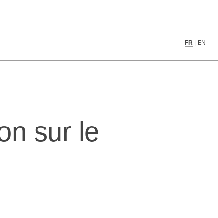
ion sur le Web
FR
|
EN
on sur le