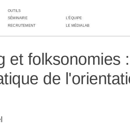
OUTILS
Tagging et folksonomies : pragmatique de l'orientat
SÉMINAIRE
L'ÉQUIPE
RECRUTEMENT
LE MÉDIALAB
g et folksonomies :
ique de l'orientati
l