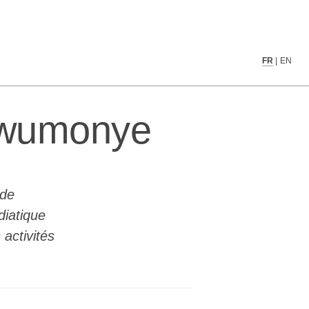
FR
|
EN
kwumonye
 de
diatique
activités