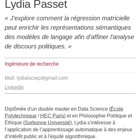
Lydia Passet
L'équipe
J’explore comment la régression matricielle
Le médialab
peut enrichir les représentations sémantiques
des modèles de langage afin d’affiner l’analyse
de discours politiques.
FR
|
EN
Ingénieure de recherche
Mail: lydialuciep●gmail.com
LinkedIn
Diplômée d'un double master en Data Science (
École
Polytechnique
/
HEC Paris
) et en Philosophie Politique et
Éthique (
Sorbonne Université
), Lydia s'intéresse à
l’application de l’apprentissage automatique à des enjeux
d’intérêt public et à l'équité algorithmique.