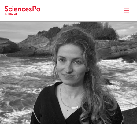
Lydia
Passet
Actualités
Productions
Activités
Outils
Séminaire
Recrutement