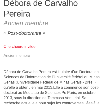
Débora de Carvalho
L'équipe
Pereira
Le médialab
Ancien membre
Post-doctorante
FR
|
EN
Chercheure invitée
Ancien membre
Débora de Carvalho Pereira est titulaire d’un Doctorat en
Sciences de l'Information de l’Université fédéral du Minas
Gerias (Universidade Federal de Minas Gerais - Brésil)
qu’elle a obtenu en mai 2013.Elle a commencé son post-
doctorat au Medialab de Sciences Po Paris, en octobre
2013, sous la direction de Tommaso Venturini. Sa
recherche actuelle a pour sujet les controverses liées à la