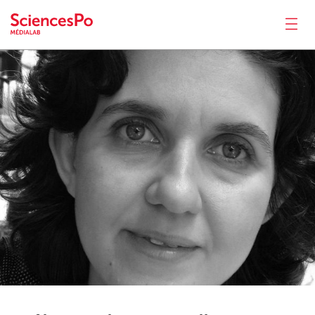
Débora
de Carvalho Pereira
Actualités
Productions
Activités
Outils
Séminaire
Recrutement