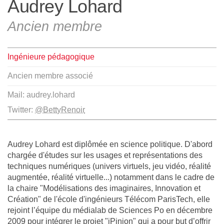
Audrey Lohard
L'équipe
Ancien membre
Le médialab
Ingénieure pédagogique
Ancien membre associé
FR
|
EN
Mail: audrey.lohard
Twitter:
@BettyRenoir
Audrey Lohard est diplômée en science politique. D'abord
chargée d'études sur les usages et représentations des
techniques numériques (univers virtuels, jeu vidéo, réalité
augmentée, réalité virtuelle...) notamment dans le cadre de
la chaire "Modélisations des imaginaires, Innovation et
Création" de l'école d'ingénieurs Télécom ParisTech, elle
rejoint l’équipe du médialab de Sciences Po en décembre
2009 pour intégrer le projet "iPinion" qui a pour but d’offrir