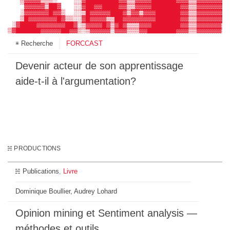
   ▒▓▓▓▓▒▒▒░    ░░▓████████▓▓▒▒▓▓▓▓██████▓▓▓▒▒▓▓▓▓▓▓▓▓
    ▓▓▓▓▓▒██▓   ░░▓██▓▓████▓▓▒▒▓▓▓▓███████▓▓▒▒▓▓▓▓▓▓▓▓
   ░▓▓▓▓▓▓█▓▓▒  ░░▒█▓▓▓▓▓███▓▒▓▓▒▓▓▓██████▓▓▒▒▓▓▓▓▓▓▓█
   ▒█▓▓▓▓▓▓▓█▓▒▒░░▓█▓▓▓▓▒▒██▓▓▓▓▓▓▓▓██████▓▓▒▒▓▓▓▓▓▓▓▓
 ░▓████▓▓▓▓▓▓▓██▓░▒▓▓▓▓█▓▒▓█▓▒▒▒▓▓▓███████▓▓▒▒▓▓▓▓▓▓▒▓
▒▓██████▓▓▓▓▓██▓▓▒░▒▓▓▓▓▓░▓▓▓▒▒▒▓▓███████▓▓▓▒▒▓▓▓▓▓▓▒▓
▓▓██████▓▓▓▓████▓▒░░▒▓▓▓▒░▓▓▓▒▒▒▓███████▓▓▓▓▒▓▓▓▓▓▓▓▓▓
Recherche
FORCCAST
▓▓██████▓▓▓▓▓███▓▓░ ▒▓▓▓▓▒▒▒▒▒░▒████████▓▓▓▓▒▓▓▓▓▓██▓▓
▓███████▓▓▓▓▓███▓▓░ ▒▓▓▓▓▓▒▓▓▓▓███████▓▓▓▓▓▓▒▓▓▓▓██▓▒▓
▓███████▓▓▓▓▓███▓▓▒ ▓▓▓▓▓▓▓▓▓████████▓▓▓▓▓▓▓▒▒▓▓███▓▓▓
████████▓▓▓▓████▓▓▒ ▓▓▓▓▓▓██████████▓▓▓▓▓▓▓▓▓▓▓█████▓▓
Devenir acteur de son apprentissage
██████▓▓▓▓▓▓████▓▓▒ ▓██▓▓███████████▓▓▓▓▓▓▓▓▓▓▓█████▓▓
██████▓▓▓▓▓▓████▓▒░░▒▓▓█████████████▓▓▓▓▓▓▓▓▓▓▓██████▓
aide-t-il à l'argumentation?
██████▓▓▓▓▓▓███▓▓▒▒▒▒▒▓█████████████▓▓▓▓▓▓▓▓▓▓▓▓█████▓
██████▓▓▓▓█████▓▒▒▒▒▒▓▓█████████████▓▓▓▓▓▓▓▓▓▓▓▓████▓█
█████▓▓▓▓▓█████▓▒▒▒▒▒▓▓█████████████▓▓▓▓▓▓▓▓█▓▓▓██▓▒▓▓
█████▓▓▓▓██████▓▒▒▒▒▒▒▓██████████████▓▓▓▓█▓▓███▓▓▒▒▒▓▓
██████▓████████▓▒▓▒▒▒▓███████████████▓▓▓▓▓▓█▓███▓▒▒▒▓▓
██▓▓▓▓▓████████▓▒▒▒▓▓████████████████▓▓▓▓▓▓██▓███▓▒▒▒▓
PRODUCTIONS
Publications
Livre
Dominique Boullier, Audrey Lohard
Opinion mining et ‎Sentiment analysis —
méthodes et outils