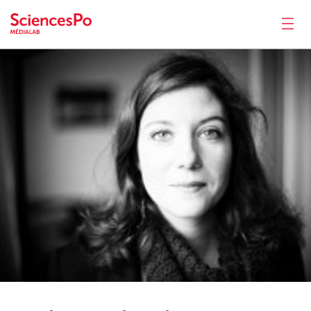
Audrey
Lohard
Actualités
Productions
Activités
Outils
Séminaire
Recrutement