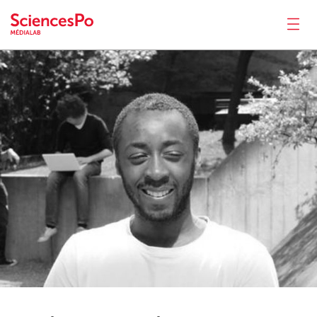
Andrews-Junior
Kimbembe
Actualités
Productions
Activités
Outils
Séminaire
Recrutement