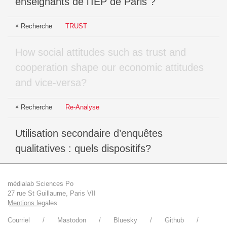
enseignants de l'IEP de Paris ?
Recherche
TRUST
How social attitudes such as trust and
cooperation shape our economic attitudes
and vice-versa?
Recherche
Re-Analyse
Utilisation secondaire d’enquêtes
qualitatives : quels dispositifs?
médialab Sciences Po
27 rue St Guillaume, Paris VII
Mentions legales
Courriel
Mastodon
Bluesky
Github