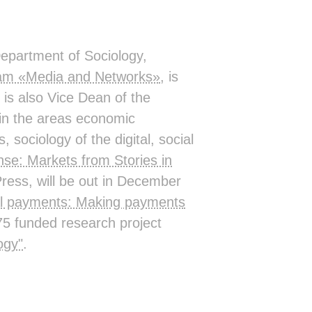
Department of Sociology,
am «Media and Networks»
, is
 is also Vice Dean of the
 in the areas economic
 sociology of the digital, social
se: Markets from Stories in
Press, will be out in December
al payments: Making payments
5 funded research project
ogy"
.