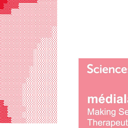
██▓▓▓▓▓▓▓▓▒▒▒▒▒▒▒▒▒▒▒▒▒▒▒▒▒▒▒▒▒▒▒▒
█▓▓▓▓▒▒▒▒▒▒▒▒▒▒▒▒▒░░░░░░░▒▒▒▒▒▒▒▒▒
▓▓▓▒▒▒▒▒▒▒▒▒▒▒▒▒▒░░░░░░░░░░░▒▒▒▒▒▒
▒▒▒▒▒▒▒▒▒▒▒▒▒▒▒▒░░░░░░░░░░░░░░▒▒▒▒
▒▒▒▒▒▒▒▒▒▒▒▒▒▒▒▒░░░░░░░░░░░░░░░▒▒▒
▒▒▒▒▒▒▒▒▒▒▒▒▒▒░░░░░░░░░░░░░░░░░░▒▒
▒▒▒▒▒▒▒▒▒▒▒▒▒▒░░░░░░░░░░░░░░░░░░░░
▒▒▒▒▒▒▒▒▒▒▒░░░░░░░░░░░░░░░░░░░░░░░
▒▒▒▒▒▒▒▒▒▒░░░░░░░░░░░░░░░░░░░░░░░░
▒▒▒▒▒▒▒▒▒░░░░░░░░░░░░░░░░░░░░░░░░░
▒▒▒▒▒▒▒▒▒░░░░░░░░░░░░░░░░░░░░░░░░░
▒▒▒▒▒▒▒▒▒░░░░░░░░░░░░░░░░░░░░░░░░░
▒▒▒▒▒▒▒▒░░░░░░░░░░░░░░░░░░░░░░░░░░
▒▒▒▒▒▒▒▒░░░░░░░░░░░░░░░░░░░░░░░░░░
▒▒▒▒▒▒▒░░░░░░░░░░░░░░░░░░░░░░░░░░░
▒▒▒▒▒▒░░░░░░░░░░░░░░░░░░░░░░░░░░░░
▒▒▒▒▒▒░░░░░░░░░░░░░░░░░░░░░░░░░░░░
▒▒▒▒▒▒░░░░░░░░░░░░░░░░░░░░░░░░░░░░
▓▒▒▒▒▒░░░░░░░░░░░░░░░░░░░░░░░░░░░░
▓▓▒▒▒▒▒░░░░░░░░░░░░░░░░░░░░░░░░░░░
▓▓▒▒▒▒░░░░░░░░░░░░░░░░░░░░░░░░░░░░
▓▓▓▒▒▒▒░░░░░░░░░░░░░░░░░░░░░░░░░░░