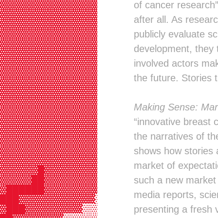
▓▓▓▓▓▓▓▓▓▓▓▓▓▓▓▓▓▓▓▓▓▓▓▓▓▓▒▒▒▒▒▒▒░
of cancer research” a
▓▓▓▓▓▓▓▓▓▓▓▓▓▓▓▓▓▓▓▓▓▓▓▓▓▓▒▒▒▒▒▒▒░
after all. As resea
▓▓▓▓▓▓▓▓▓▓▓▓▓▓▓▓▓▓▓▓▓▓▓▓▓▓▓▒▒▒▒▒▒░
▓▓▓▓▓▓▓▓▓▓▓▓▓▓▓▓▓▓▓▓▓▓▓▓▓▓▓▒▒▒▒▒▒░
publicly evaluate s
▓▓▓▓▓▓▓▓▓▓▓▓▓▓▓▓▓▓▓▓▓▓▓▓▓▓▓▓▒▒▒▒▒▒
development, they te
▓▓▓▓▓▓▓▓▓▓▓▓▓▓▓▓▓▓▓▓▓▓▓▓▓▓▓▓▓▒▒▒▒▒
▓▓▓▓▓▓▓▓▓▓▓▓▓▓▓▓▓▓▓▓▓▓▓▓▓▓▓▓▓▓▓▒▒▒
involved actors ma
▓▓▓▓▓▓▓▓▓▓▓▓▓▓▓▓▓▓▓▓▓▓▓▓▓▓▓▓▓▓▓▓▓▒
the future. Stories
▓▓▓▓▓▓▓▓▓▓▓▓▓▓▓▓▓▓▓▓▓▓▓▓▓▓▓▓▓▓▓▓▒▒
▓▓▓▓▓▓▓▓▓▓▓▓▓▓▓▓▓▓▓▓▓▓▓▓▓▓▓▓▓▓▓▒▒░
▓▓▓▓▓▓▓▓▓▓▓▓▓▓▓▓▓▓▓▓▓▓▓▓▓▓▓▓▓▓▓▒▒▒
Making Sense: Mark
▓▓▓▓▓▓▓▓▓▓▓▓▓▓▓▓▓▓▓▓▓▓▓▓▓▓▓▓▓▓▓▒▒░
▓▓▓▓▓▓▓▓▓▓▓▓▓▓▓▓▓▓▓▓▓▓▓▓▒▒▒▒▓▓▓▒▒░
“innovative breast 
▓▓▓▓▓▓▓▓▓▓▓▓▓▓▓▓▓▓▓▓▓▓▓▒▒▒▒▒▒▓▓▓▒░
the narratives of t
▓▓▓▓▓▓▓▓▓▓▓▓▓▓▓▓▓▓▓▓▓▓▒▒▒▒▒▒▒▓▓▓▒░
▓▓▓▓▓▓▓▓▓▓▓▓▓▓▓▓▓▓▓▓▒▒▒▒▒▒▒▒▒▒▓▓▒▒
shows how stories a
▓▓▓▓▓▓▓▓▓▓▓▓▓▓▓▓▓▓▓▒▒▒▒▒▒▒▒▒▒▒▒▓▓▒
market of expectati
▓▓▓▓▓▓█▓▓▓▓▓▓▓▓▓▓▓▒▒▒▒▒▒▒▒▒▒▒▒▒▓▓▒
▓▓▓▓▓██▓▓▓▓▓▓▓▓▓▓▓▒▒▒▒▒▒▒▒▒▒▒▒▒▒▓▒
such a new market 
▓██████▓▓▓▓▓▓▓▓▓▓▒▒▒▒▒▒▒▒▒▒▒▒▒▒▒▒▓
media reports, scie
███▓▓▓▓▓▓▓▓▓▓▓▓▒▒▒▒▒▒▒▒▒▒▒▒▒▒▒▒▒▒▓
▓███▓▓▓▓▓▓▓▓▓▒▒▒▒▒▒▒▒▒▒▒▒▒▒▒▒▒▒▒▒▒
presenting a fresh 