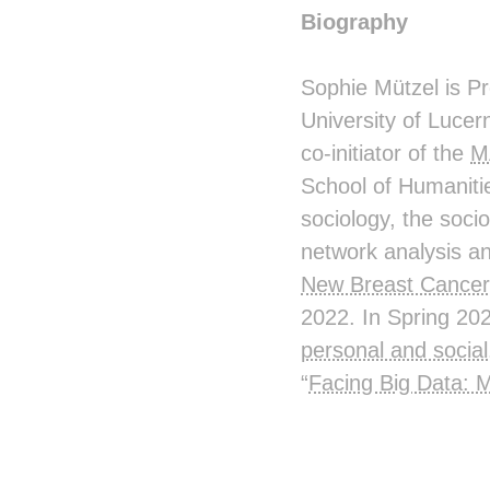
Biography
Sophie Mützel is P
University of Lucer
co-initiator of the
M
School of Humanitie
sociology, the socio
network analysis an
New Breast Cancer
2022. In Spring 20
personal and social
“
Facing Big Data: M