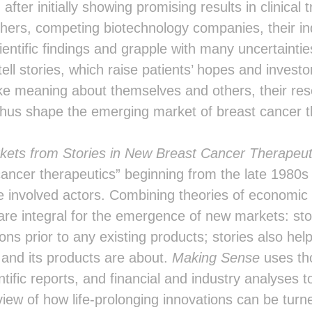
    ░░░░░░░░░░░░░░          ░░░░░░
fter initially showing promising results in clinical tr
         ░░░░░             ░░░░░░░
rchers, competing biotechnology companies, their in
                           ░░░░░░░
                          ░░░░░░░░
cientific findings and grapple with many uncertainti
                          ░░░░░░░░
ll stories, which raise patients’ hopes and investor
                         ░░░░░░░░░
                        ░▒░░░░░░░░
ke meaning about themselves and others, their res
░                      ░░░▒░▒▒▒▒▒▒
 thus shape the emerging market of breast cancer t
▒░░                  ░░░░░░▒░▒▒▒▒▒
▒░░░░░░░         ░░░░░░░░░░░░░░░▒▒
░░░░░░░░░░░░░░░░░░░░░░░░░░░░░░░░░▒
ets from Stories in New Breast Cancer Therapeut
░░░░░░░░░░░░░░░░░░░░░░░░░░░░░░░░░░
░░░░░░░░░░░░░░░░░░░░░░░░░░░░░░░░░░
cancer therapeutics” beginning from the late 1980s 
░░░░░░░░░░░░░░░░░░░░░░░░░░░░░░░░░░
he involved actors. Combining theories of economic 
░░░░░░░░░░░░░░░░░░░░░░░░░░░░░░░░░░
░░░░░░░░░░░░░░░░░░░░░░░░░░░░░░░░░░
re integral for the emergence of new markets: stor
░░░░░░░░░░░░░░░░░░░░░░░░░░░░░░░░░░
ons prior to any existing products; stories also hel
░░░░░░░░░░░░░░░░░░░░░░░░░░░░░░░░░░
░░░░░░░░░░░░░░░░░░░░░░░░░░░░░░░░░░
and its products are about.
Making Sense
uses th
▒░░░░░░░░░░░░░░░░░░░░░░░░░░░░░░░░░
ntific reports, and financial and industry analyses 
▒░░░░░░░░░░░░░░░░░░░░░░░░░░░░░░░░░
▓▒░░░░░░░░░░░░░░░░░░░░░░░░░░░░░░░░
view of how life-prolonging innovations can be turn