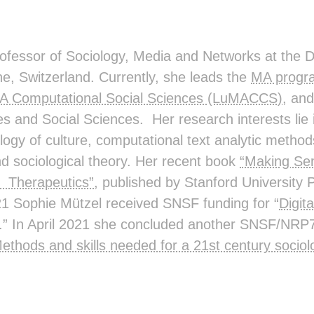
rofessor of Sociology, Media and Networks at the 
ne, Switzerland. Currently, she leads the
MA progr
A Computational Social Sciences (LuMACCS)
, and
s and Social Sciences. Her research interests lie
logy of culture, computational text analytic methods,
d sociological theory. Her recent book
“Making Sen
 Therapeutics”
, published by Stanford University 
21 Sophie Mützel received SNSF funding for “
Digit
.” In April 2021 she concluded another SNSF/NRP7
ethods and skills needed for a 21st century sociol