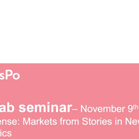
▓▒▒░░░░░░░░░░░░░░░░░░░░░░░░░░░░░░░
▒▓▒▒░░░░░░░░░░░░░░░░░░░░░░░░░░░░░░
▒▒▒▒▒░░░░░░░░░░░░░░░░░░░░░░░░░░░░░
▒▒▒▒▒░░░░░░░░░░░░░░░░░░░░░░░░░░░░░
▒▒▒▒▒▒▒░░░░░░░░░░░░░░░░░░░░░░░░░░░
▒▒▒▒▒▒▒░░░░░░░░░░░░░░░░░░▒▒▒░░░░░░
▒▒▒▒▒▒▒▒▒░░░░░░░░░░░░░░░░▒▒▒░░░░░░
░▒▒▒▒▒▒▒▒░░░░░░░░░░░░░░▒▒▒▒░░░░░░░
░░▒▒▒▒▒▒▒▒░░░░░░░░░░░░▒▒▒▒▒░░░░░░░
░░░▒▒▒▒▒▒▒▒▒░░░░░░░░▒▒▒▒░░░░░░░░░░
░░░░▒▒▒▒▒▒▒▒▒▒▒░░░▒▒▒▒▒░░░░░░░░░░░
░░░░▒▒▒▒▒▒▒▒▒▒▒▒▒▒▒▒▒▒▒░░░░░░░░░░░
░░░░░▒▒▒▒▒▒▒▒▒▒▒▒▒▒▒░░░░░░░░░░░░░░
░░░░░▒▒▒▒▒▒▒▒▒▒▒▒░░░░░░░░░░░░░░░░░
░░░░░▒▒▒▒▒▒▒▒▒▒░░░░░░░░░░░░░░░░░░░
░░░░░░▒▒▒▒▒▒▒▒░░░░░░░░░░░░░░░░░░░░
░░░░░░▒▒▒▒▒▒▒░░░░░░░░░░░░░░░░░░░░░
░░░░░░▒▒▒▒▒▒░░░░░░░░░░░░░░░░░░░░░░
░░░░░░▒▒▒▒▒▒░░░░░░░░░░░░░░░░░░░░░░
░░░░░░▒▒▒▒▒▒░░░░░░░░░░░░░░░░░░░░░░
░░░░░░▒▒▒▒▒▒░░░░░░░░░░░░░░░░░░░░░░
░░░░░░▒▒▒▒▒░░░░░░░░░░░░░░░░░░░░░░░