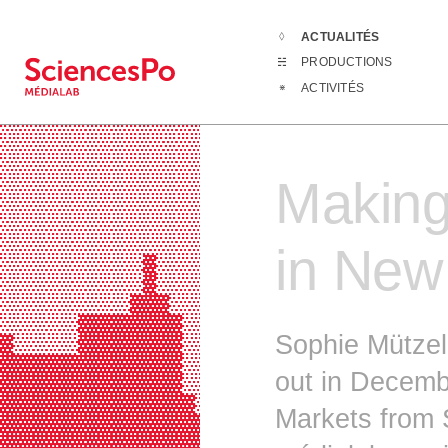
ACTUALITÉS
Actualités
Ma
PRODUCTIONS
▒▒▒▒▒▒▒▒▒▒▒▒▒▒▒▒▒▒▒▒▒▒▒░░░░░░░░░░░
ACTIVITÉS
▒▒▒▒▒▒▒▒▒▒▒▒▒▒▒▒▒▒▒▒▒▒▒░░░░░░░░░░░
▒▒▒▒▒▒▒▒▒▒▒▒▒▒▒▒▒▒▒▒▒▒▒░░░░░░░░░░░
▒▒▒▒▒▒▒▒▒▒▒▒▒▒▒▒▒▒▒▒▒▒▒░░░░░░░░▒▒▒
▒▒▒▒▒▒▒▒▒▒▒▒▒▒▒▒▒▒▒▒▒▒░░░▒▒▒▒▒▒▒▒▒
Making
▒▒▒▒▒▒▒▒▒▒▒▒▒▒▒▒▒▒▒▒▒▒░░░▒▒▒▒▒▒▒▒▒
▒▒▒▒▒▒▒▒▒▒▒▒▒▒▒▒▒▒▒▒▒▒░░░▒▒▒▒▒▒▒▒▒
▒▒▒▒▒▒▒▒▒▒▒▒▒▒▒▒▒▒▒▒▒▒░░░▒▒▒▒▒▒▒▒▒
▒▒▒▒▒▒▒▒▒▒▒▒▒▒▒▒▒▒▒▒▒▒░░░▒▒▒▒▒▒▒▒▒
in New
▒▒▒▒▒▒▒▒▒▒▒▓▒▒▒▒▒▒▒▒▒▒▒▒░░░░░▒░▒▒░
▒▒▒▒▒▒▒▒▒▒▒▓▒▒▒▒▒▒▒▒▒▒▒▒░░░░░▒▒░░▒
▒▒▒▒▒▒▒▒▒▒▓▓▓▒▒▒▒▒▒▒▒▒▒▒▒▒▒▒▒▒▒░░▒
▒▒▒▒▒▒▓▓▓▓▓▓▓▓▒▒▒▒▒▒▒▒▒▒▒▒▒▒▒▒░░▒▒
Sophie Mützel 
▓▒▒▒▒▒▓▓▓▓▓▓▓▓▒▒▒▒▒▒▒▒▒▒▒▒▒▒▒▒░▒░▒
▓▓▓▓▓▓▓▓▓▓▓▓▓▓▒▒▒▒▒▒▒▒▒▒▒▒▒▒▒▒░▒░▒
out in Decemb
▓▓▓▓▓▓▓▓▓▓▓▓▓▓▒▒▒▒▒▒▒▒▒▒▒▒▒▒▒░▒▒▒▒
▓▓▓▓▓▓▓▓▓▓▓▓▓▓▓▒▒▒▒▒▒▒▒▒▒▒▒▒▒▒▒▒▒░
Markets from 
▓▓▓▓▓▓▓▓▓▓▓▓▓▓▓▓▒▒▒▒▒▒▒▒▒▒▒▒▒▒▒▒▒░
▓▓▓▓▓▓▓▓▓▓▓▓▓▓▓▓▒▒▒▒▒▒▒▒▒▒▒▒▒▒░▒▒░