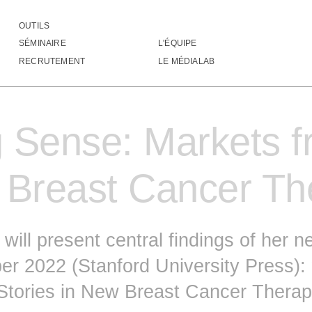
OUTILS
king Sense: Markets from Stories in New Breast 
SÉMINAIRE
L'ÉQUIPE
░░░░░░░▒▒▒▒▒▒▒▒▒▒░░░░░░░░▒▒▒▒▒▒▒▒▒
RECRUTEMENT
LE MÉDIALAB
░░▒▒▒▒▒▒▒▒▒▒▒▒▒▒▒░░░░░░░░▒▒▒▒▒▒▒▒▒
░░▒▒▒▒▒▒▒▒▒▒▒▒▒▒▒░░░░░░░░▒▒▒▒▒▒▒▒▒
▒▒▒▒▒▒▒▒▒▒▒▒▒▒▒░░░░░░░░░▒▒▒▒▒▒▒▒▒▒
▒▒▒▒░░░▒▒░░░▒░░░░░░░░░░░░▒▒▒▒▒▒▒▒▒
 Sense: Markets f
▒▒▒▒▒▒▒▒▒░▒▒▒▒▒▒▒▒▒▒░░░░░░▒▒▒▒▒▒▒▒
▒▒▒▒▒▒▒▒▒▒▒░▒▒▒▒▒▒░▒▒▒░░▒▒▒▒▒▒▒▒▒▒
▒▒▒▒▒▒▒▒▒░░░░░░░░░░░░▒▒▒▒▒▒▒▒▒▒▒▒▒
▒▒▒▒▒▒▒░░             ░░▒▒▒▒▒▒▒▒▒▒
 Breast Cancer Th
▒▒░▒▒░                   ░▒▒▒▒▒▒▒▒
▒▒▒░                     ░▒▒▒▒▒▒▒▒
░▒░                      ░▒▒▒▒▒▒▒▒
▒░                       ░▒▒▒▒▒▒▒▒
will present central findings of her
▒                        ░▒▒▒▒▒▒▒▒
░                        ░▒▒▒▒▒▒▒▒
er 2022 (Stanford University Press):
             ░░░░░       ░▒▒▒▒▒▒▒▒
          ░░▒▒▒▒▒▒▒▒░░░  ░▒▒▒▒▒▒▒▒
Stories in New Breast Cancer Therape
         ░▒▒▒▒▒░░░░░▒▒▒▒░░▒▒▒▒▒▒▒▒
        ░▒▒▒░░░░▒░░░░▒▒▒▒▒▒▒▒▒▒▒▒▒