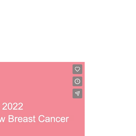
░░░░░░░░░░░░░░░░░░░░░░░░░▒▒░░░░░░░░
░░░░░░░░░░░░░░░░░░░░░░░░▒▒▒░░░░░░░░
░░░░░░░░░░░░░░░░░░░░░░░░▒▒▒░░░░░░░░
░░░░░░░░░░░░░░░░░░░░░░░░░▒▒░░░░░░░░
░░░░░░░░░░░░░░░░░░░░░░░░░▒▒░░░░░░░▒
░░░░░░░░░░░░░░░░░░░░░░░░░▒▒░░░░░░░▒
░░░░░░░░░░░░░░░░░░░░░░░░░▒▒░░░░░░░▒
░░░░░░░░░░░░░░░░░░░░░░░░░▒▒░░░░░░▒▒
░░░░░░░░░░░░░░░░░░░░░░░░░▒▒▒░░░░▒▒▒
░░░░░░░░░░░░░░░░░░░░░░░▒▒▒▒▒░░▒░▒▒▒
░░░░░░░░░░░░░░░░░░░░░░░▒▒▒▒▒▒▒▒▒▒▒▒
░░░░░░░░░░░░░░░░░░░░░░░░░▒▒▒▒▒▒▒▒▒▒
░░░░░░░░░░░░░░░░░░░░░░░░░▒▒▒▒▒▒▒▒▒░
░░░░░░░░░░░░░░░░░░░░░░░░▒▒▒▒▒▒▒▒▒▒░
░░░░░░░░░░░░░░░░░░░░░░░░░░▒▒▒▒▒▒▒▒░
░░░░░░░░░░░░░░░░░░░░░░░░░░░░▒▒▒▒▒▒░
░░░░░░░░░░░░░░░░░░░░░░░░░░░░▒▒▒▒▒▒░
░░░░░░░░░░░░░░░░░░░░░░░░░░░░░▒▒▒▒▒░
░░░░░░░░░░░░░░░░░░░░░░░░░░░░░▒▒▒▒▒░
░░░░░░░░░░░░░░░░░░░░░░░░░░░░░░▒▒▒▒░
░░░░░░░░░░░░░░░░░░░░░░░░░░░░░▒▒▒▒░░
░░░░░░░░░░░░░░░░░░░░░░░░░░░░░░▒▒▒▒░