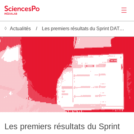
Actualités
Les premiers résultats du Sprint DATAPOL EU
Actualités
▓▓▓▓▓▓▓▓▓▓▓▓▓▓▓▓▓▓▓▓▓▓▓▓▓▓▓▓▓▓▓▓▓▓▓▓████████████████████████████████████████████████████████████████████████████████████████▒▒▓▓▓░░▒░░░░░░░░░░░░░░░░░░░░░░░░░░░░░░░░░░░░░░░░░░░░░░░░░░░░░░░░░░ ░░▒▓█████████████████████████████
▓▓▓▒▓▓▓▓▓▓▓▓▓▓▓▓▓▓▓▓▓▓▓▓▓▓▓▓▓▓▓▓▓▓▓▓████████████████████████████████████████████████████████████████████████████████████████▒▒▓▓▒░░▒░░░░░░░░░░░░░░░░░░░░░░░░░░░░░░░░░░░░░░░░░░░░░░░░░░░░░░░ ░░▒▓████████████████████████████████
▓▓▓▓▓▓▓▓▓▓▓▓▓▓▓▓▓▓▓▓▓▓▓▓▓▓▓▓▓▓▓▓▓▓▓▓████████████████████████████████████████████████████████████████████████████████████████▒▒▓▓▒░░▒░░░░░░░░░░░░░░░░░░░░░░░░░░░░░░░░░░░░░░░░░░░░░░░░░░░░░░░▒▓▓██████████████████████████████████
▓▓▓▓▓▓▓▓▓▓▓▓▓▓▓▓▓▓▓▓▓▓▓▓▓▓▓▓▓▓▓▓▓▓▓▓███████████████████████████████████████████████████████████████████████████████████████▓▒▒▓▓▒░░░ ░░░░░░░░░░░░░░░░░░░░░░░░░░░░░░░░░░░░░░░░░░░░░░░░░░░░░▓█████████████████████████████████████
▒▓▓▓▓▓▓▓▓▓▓▓▓▓▓▓▓▓▓▓▓▓▓▓▓▓▓▓▓▓▓▓▓▓█████████████████████████████████████████████████████████████████████████████████████████▓▒▒▓▓░░▒░ ░░░░░░░░░░░░░░░░░░░░░░░░░░░░░░░░░░░░░░░░░░░░░░░░░░░░▓██████████████████████████████████████
▒▓▓▓▓▓▓▓▓▓▓▓▓▓▓▓▓▓▓▓▓▓▓▓▓▓▓▓▓▓▓▓▓▓█████████████████████████████████████████████████████████████████████████████████████████▓▒▒▓▒░░░░░░░░░░░░░░░░░░░░░░░░░░░░░░░░░░░░░░░░░░░░░░░░░░░░░░░░░▓██████████████████████████████████████
▒▓▓▓▓▓▓▓▓▓▓▓▓▓▓▓▓▓▓▓▓▓▓▓▓▓▓▓▓▓▓▓▓▓▓████████████████████████████████████████████████████████████████████████████████████████▒▒▓▓▒░░░ ░░░░░░░░░░░░░░░░░░░░░░░░░░░░░░░░░░░░░░░░░░░░░░░░░░░░░▓██████████████████████████████████████
▓▓▓▓▓▓▓▓▓▓▓▓▓▓▓▓▓▓▓▓▓▓▓▓▓▓▓▓▓▓▓▓▓▓▓████████████████████████████████████████████████████████████████████████████████████████▒▒▓▓░░░░░░░░░░░░░░░░░░░░░░░░░░░░░░░░░░░░░░░░░░░░░░░░░░░░░░░░░░▓██████████████████████████████████████
▓▓▓▓▓▓▓▓▓▓▓▓▓▓▓▓▓▓▓▓▓▓▓▓▓▓▓▓▓▓▓▓▓▓▓████████████████████████████████████████████████████████████████████████████████████████▒▒█▒░░░ ░░░░░░░░░░░░░░░░░░░░░░░░░░░░░░░░░░░░░░░░░░░░░░░░░░░░░░▓██████████████████████████████████████
▓▓▓▓▓▓▓▓▓▓▓▓▓▓▓▓▓▓▓▓▓▓▓▓▓▓▓▓▓▓▓▒▓▓▓▓███████████████████████████████████████████████████████████████████████████████████████▒▒▓░░░░░░░░░░░░░░░░░░░░░░░░░░░░░░░░░░░░░░░░░░░░░░░░░░░░░░░░░░░▒██████████████████████████████████████
▓▓▓▓▓▓▓▓▓▓▓▓▓▓▓▓▓▓▓▓▓▓▓▓▓▓▓▒▒▒▒▒▒▒▒▓███████████████████████████████████████████████████████████████████████████████████████▒▓▒░░░░░░░░░░░░░░░░░░░░░░░░░░░░░░░░░░░░░░░░░░░░░░░░░░░░░░░░░░ ░██████████████████████████████████████
Productions
▓▓▓▓▓▓▓▓▓▓▓▓▒▒▓▓▓▓▓▓▓▓▓▒▒▒▒░░░░░▒▒▒▓███████████████████████████████████████████████████████████████████████████████████████▒█▒░▒░░░░░░░░░░░░░░░░░░░░░░░░░░░░░░░░░░░░░░░░░░░░░░░░░░░░░░░░░░▓█████████████████████████████████████
▓▓▓▓▓▓▓▓▓▓▓▒░░▒▒▓▓▓▓▒▒▒░░░░   ░░▒▒▒▓▓██████████████████████████████████████████████████████████████████████████████████████▓▓░▒░░░░░░░░░░░░░░░░░░░░░░░░░░░░░░░░░░░▒▒▒▒▒▒▒▒▒▒▒▓▓▓▓▓▓▓▓▓▓▓▓███████████████████████████████████████
▓▓▓▓▓▓▓▓▓▓▒░░░░░▒▒▒░░░         ░▒▒▓▓▓███████████████████████████████████████████████████████████████████████████████████████▒▒▒░▒▒▒▒▒▒▒▒▒▒▒▒▒▓▓▓▓▓▓▓▓▓▓▓▓▓██████████████████████████████████████████████████████████████████████
▓▓▓▓▓▓▓▓▓▓▒░   ░░░             ░▒▒▓▓▓███████████████████████████████████████████████████████████████████████████████████████▓███████████████████████████████████████████████████████████████████████████████████████████████████
▓▓▓▓▓▓▓▓▒▒░                    ░▒▒▓▓████████████████████████████████████████████████████████████████████████████████████████████████████████████████████████████████████████████████████████████████████████████████████████████
▓▓▓▓▒▒▒▒░░                     ░▒▒▓▓▓███████████████████████████████████████████████████████████████████████████████████████████████████████████████████████████████████████████████████████████████████████████████████████████
▓▒▒▒▒▒░░░                      ░▒▒▓▒▓███████████████████████████████████████████████████████████████████████████████████████████████████████████████████████████████████████████████████████████████████████████████████████████
▒▒░░░░░░                       ░▒▒▓▓▓███████████████████████████████████████████████████████████████████████████████████████████████████████████████████████████████████████████████████████████████████████████████████████████
░░░░░░░                        ░░▒▓▓▓█████████████████████████████████████████████████████████████████████████████████████████████████████████████████████████████████████████████████████████████████████▓▓▓▓██████████████████
░░░░░░                         ░░░▓▓▓████████████████████████████████████████████████████████████████████████████████████████████████████████████████████████████████████▓▓▓▓▓▓▓▓▓▓▓▓▓▒▒▒▒▒▒▒▒▒▒▒░░░░░░░░░░░░░██████████████████
░░░░░                          ░ ░▒▓▓██████████████████████████████████████████████████████████████████████████████████████████████████▓▓▓▓▓▓▓▓▓▓▓▓▒▒▒▒▒▒▒▒▒▒▒░░░░░░░░░░░░░░           ░                     ░▓█████████████████
░░░░                           ░ ░▒▒▓████████████████████████████████████████████████████████████████████████████████████▒▓▓▒▒▒░░░░░░░░░░░░░░░░░░░░     ░            ░░             ░░░░░░░░░ ░░             ░▓█████████████████
░░░                            ░ ░░▒▒▓█████████████████████████████████████████████████████████████████████████████████▓▓▒▒▒░░░░░░░░░░░░░░░ ░░░░░░░░ ░░░░░░░                                             ░░   ▓█████████████████
░░   ░░                        ░ ░░▒░▓█████████████████████████████████████████████████████████████████████████████████▓▒▒▒▒░░░░░░░░░░                                                                   ░░   ▓█████████████████
░░░ ░░                         ░░░▒▒▒▓█████████████████████████████████████████████████████████████████████████████████▓▓▓▒▒░  ░░                                                     ░░░░░░░░░░░░░░          ▓█████████████████
░░░░░░                         ░░▒▒▒▓▓█▓▓█████████████████████████████████████████████████████████████████████████████▓▓▓▒▒▒░░  ░                                                  ░░░░▒▓▓▓▓▓▓▓▓▓▓▓▒         ░▓█████████████████
░░░░░░░                ░░░░   ░░▒▒▒▒▒▓▓▓▓▓█████████████████████████████████████████████████████████████████████████████▓▒▒▒░░░░ ░                                                  ░░░░▓▓▒▒▒▒▓▒▒▒▒▒▒         ░▓█████████████████
░░░░░░░░░░░        ░░░░░░░░░░░░░░▒▒▒▒▓████▓████████████████████████████████████████████████████████████████████████████▓▓▒░░░░░░░░                                                 ░░░░▓▓▓▓▓▓▓▓▓▓▓▓▒         ░▓█████████████████
░░░░░░░░░░░░░░░░░░░░░░░░░░░░░░░░░▒░░░▓███▓▓█████████████████████████████████████████████████████████████████████████████▓▒░░░░░ ░░                                         ░░ ░░░░ ░░░░▒▒▒▒▒▒▒▒▒░░░░         ░▓█████████████████
░░░░░░░░░░░░░░░░░░░░░░░░░░░░░░░▒▒▒░░░▒█▓▓▓███████████████████████████████████████████████████████████████████████████▓▓█▒░░░░░░░░░      ░░    ░░ ░                                                           ░▓█████████████████
░░░░░░░░░░░░░░░░░░░░░░░░░░░░░░░▒▒▒░░▒▒▓▓▓███████████████████████████████████████████████████████████████████████████▓▓▓▓▒▒░░░░░░░░                                   ░░░░░░░░░░░░                         ░▒░░▓█████████████████
Activités
░░░░░░░░░░░░░░░░░░░░░░░░░░░░░░░▒░▒░░▒▒▓█████████████████████████████████████████████████████████████████████████▓▓█▓▒▒▒░░░░░░░░░░░░░░░░░░░░  ░░░░░░░░░░░░░▒▒▒░  ░░░▒▒░░░░░░░░▒▒▒░                         ▒▓▒░▓█████████████████
░░░░░░░░░░░░░░░░░░░░░░░░░░░░░░░▒░▒░▒▒▓▓████████████████████████████████████████████████████████████████████████▓██▓▓▓▓▓▒▒░░░░▒░░░░░░░░░░░░░  ░▒▒▓▓▒▒▒▒▒▒▒▒▒▓▓▒  ░░▒▒▒▒░░░░░░░▒▒▒░                         ▒▓▒░▓█████████████████
░░░░░░░░░░░░░░░░░░░░░░░░░░░░░░▒▒▒▒░▒▒▒▓███████████████████████████████████████████████████████████████████████▓██▓▓▓▓▓▓▓▒░░░░▒░░░░░░░░░░░░░  ░▒▒▒▒▒▒▒▒▒▒▒▒▒▒▒░  ░░░░░░░░░░░░░░░░                          ▒▓▓░▓█████████████████
░░░░░░░░░░░░░░░░░░░░░░░░░░░░░░▒▒░▒░░░▒▓████████████████████████████████████████████████████████████████████▓▓▓▓▓▒▒▒▒▒▒▒░░░░░░░░░░░░░░░░░      ░░                                                          ▒▓▓░▓█████████████████
░░░░░░░░░░░░░░░░░░░░░░░░░░░░░░▒▒░▒▒░▒▒▓███████████████████████████████████████████████████████████████████▓▒▓▓▒▒▒▒░░░░░░░░                                                                                ░▓▒░▓█████████▓▓██████
░░░░░░░░░░░░░░░░░░░░░░░░░░░░░░▒▒▒▒░░▒▒▒▓▓█████████████████████████████████████████████████████████████████▓▓▒▒░░▒▒░░░░░░░░                                                                                ░░░░▓█████████████████
░░░░░░░░░░░░░░░░░░░░░░░░░░░░░░░▒▒▒▒░▒▒▒▒▓▓███████████████████████████████████████████████████████████████▓▒▒▒░░░░░░░░░░░░░                                                                                   ░▓█████▓███████████
░░░░░░░░░░░░░░░░░░░░░░░░░░░░░░░▒▒▒▒▒▒▒▒▒▒▒▓██████████████████████████████████████████████████████████████▒░░░░░░░░░ ░░  ░░                             ░                                                     ░▓█████▓▓▓█████████
░░░░░░░░░░░░░░░░░░░░░░░░░░░░░░░▒▒▒▒▒▒▒▒▒▒▓▓█████████████████████████████████████████████████████████████▒░░░  ░     ░   ░░                                                                                   ░▓█████▓▓▓▓████████
░░░░░░░░░░░░░░░░░░░░░░░░░░░░░░░░▒▒▒▒▒▒▒▒▓▓██▓▓█████████████████████████████████████████████████████████▓░░ ░░░           ░                                                                                   ░▓█████▓▓▓▓▓▓██████
░░░░░░░░░░░░░░░░░░░░░░░░░░░░░░░░▒▒▒▒▒▒▒▓▓▓▓▒▓████████████████████████████████████████████████████████▓▓░░░               ░                                           ░░░ ░░░░░░░                             ░▒█████▓▓▓▓▓▓██████
░░░░░░░░░░░░░░░░░░░░░░░░░░░░░░░░░▒▒░▒▒▒▒▒▓▓▓▓▓████████████████████████████████████████████████████████▒░░░               ░ ░░░  ░░░░░░░░░░░░░░░░░░░░░░        ░░░░░░ ░░░░░░░░░░░░                            ░▒█████▓▓▓▓▓▓▓█████
░░░░░░░░░░░░░░░░░░░░░░░░░░░░░░░░░▒▒▒▒▒▒▒▒▓▓▓▓▓███████████████████████████████████████████████████████▒░░░                ░ ░░░░░░░░░░░░░░░░░░░░░░░░░░░               ░░                                      ░▒█████▓▓▓▓▓███████
░░░░░░░░░░░░░░░░░░░░░░░░░░░░░░░░░░▒▒▒▒▒▓▒▒▒▒▓▓██████████████████████████████████████████████████████▒░░░░                ░ ░░                                                                                ░▒█████▓▓▓▓████████
░░░░░░░░░░░░░░░░░░░░░░░░░░░░░░░░░░░░▒▒▒▒░░░░▒▓█████████████████████████████████████████████████████▒░ ░░░                ░                                                                                   ░▒█████▓▓▓█████████
░░░░░░░░░░░░░░░░░░░░░░░░░░░░░░░░░░░░▒▒▒▒░░▒▒▒▓▓██████████████████████████████████████████████████▓▒░░░░░░░               ░ ░░                                                                                ░▒█████▓█▓▓▓▓██████
░░░░░░░░░░░░░░░░░░░░░░░░░░░░░░░░░░░░░▒░░░░▒▒▒▓▓▓████████████████████████████████████████████████▓░░░ ░ ░░░               ░                                                                                   ░▒█████▓▓▓▓████████
░░░░░░░░░░░░░░░░░░░░░░░░░░░░░░░░░░░░░░░░░░▒▒▒▓▓▓▓▓██████████████████████████████████████████████▓░░  ░ ░    ░            ░                                                                                   ░▒█████▓▓██████████
░░░░░░░░░░░░░░░░░░░░░░░░░░░░░░░░░░░░░░░░░░▒▒▒▒▒▓▓▓▓▓████████████████████████████████████████████▒░░    ░ ░               ░  ░                                                                                ░▒█████▓███████████
░░░░░░░░░░░░░░░░░░░░░░░░░░░░░░░░░░░░░░░░░▒▒▒▒▒▒▓▓▓▓▓▓███████████████████████████████████████████▒░░░  ░░                 ░  ░                                                                                 ▒█████▓▓▓███▓▓████
Outils
░░░░░░░░░░░░░░░░░░░░░░░░░░░░░░░░░░░░░░░░░▒▒▒▒▒▒▓▓▓▓▓▓██████████████████████████████████████████▓░░░ ░                    ░                                                                                    ▒█████▓▓▓█▓▓▓█████
░░░░░░░░░░░░░░░░░░░░░░░░░░░░░░░░░░░░░░░░▒▒▒▒▒▒▒▓▓▓▓▓▓▓█████████████████████████████████████████▒░░    ░                  ░                                              ░ ░░░░ ░                              ░█████▓▓▓▓▓▓██████
░░░░░░░░░░░░░░░░░░░░░░░░░░░░░░░░░░░░░░░▒▒▒▒▒▒▒▓▓▓▓▓█▓▓█████████████████████████████████████████▒                         ░                                                                                    ░█████▓▓▓▓▓███████
▒▒▒░░░░░░░░░░░░░░░░░░░░░░░░░░░░░░░░░░▒▒▒▒▒▒▒▒▒▓▓▓▓▓▓██▓███████████████████████████████████████▓░░░   ░                   ░                                            ░░                                      ░█████▓▓▓█████████
▒▒▒▒▒▒▒▒▒░░░░░░░░░░░░░░░░░░░░░░░░░░░░░▒▒▒▒▒▒▒▒▒▓▓▓▓▓▓██▓██████████████████████████████████████▓░░ ░░   ░░░░░░░░░░░░░░░░░░░  ░░         ░░░░░░░░░░░░░░░░      ░ ░░░░░ ░▒░░░░░░░░░░                             ░█████▓▓██████████
▒▒▒▒▒▒▒▒▒▒▒▒▒▒▒░░░░░░░░░░░░░░░░░░░░░░▒▒▒▒▒▒▒▒▒▓▓▓▓▓▓▓▓████████████████████████████████████████▓░░ ░    ░▒▒▒▒▒▒▒▒▒▒▒▒▒▒▒▒░░ ░░░░░░░░░░░░░░░░░░░░░░░░░░░░  ░ ░░░ ░░░░░ ░░░ ░░░░░░░                              ░█████▓▓▓▓████████
▒▒▒▒▒▒▒▒▒▒▒▒▒▒▒▒▒▒▒▒░░░░░░░░░░░░░░░░▒▒▒▒▒▒▒▒▒▒▒▓▓▓▓▓▓▓▓███████████████████████████████████████▒░       ░░░░░░░░░░░░░░░░░░░ ░░░  ░                                                                             ░██████▓▓▓████████
░░░░░▒▒▒▒▒▒▒▒▒▒▒▒▒▒▒▒▒▒▒▒░░░░░░░░░░▒▒▒▒▒▒▒▒▒▒▒▒▓▓▓▓▓▓▓▓▓██████████████████████████████████████▒░  ░      ░               ░                                                                                    ░██████▓▓████▓████
░░░░░░░░░░░░▒▒▒▒▒▒▒▒▒▒▒░░░░░░░░░░░▒▒▒▒▒▒▒▒▒▒▒▒▒▓▓▓▓▓▓▓▓▓▓▓████████████████████████████████████▒░░                        ░                                                                                    ░██████▓▓▓▓▓██████
░░░░░░░░░░░░░░░░░░░░▒░░░░░░░░░░░▒▒▒▒▒▒▒▒▒▒▒▒▒▒▒▓▓▓▓▓▓▓▓▓▓▓▓█▓█████████████████████████████████▓░░      ░░░░░░            ░                                                                                    ░███████▓▓▓███████
░░░░░░░░░░░░░░░░░  ░░░░░░░░░░░▒▒▒▒▒▒▒▒▒▒▒▒▒▒▒▒▒▓▓▓▓▓▓▓▓▓▓▓▓▓▓▓████████████████████████████████▓░░░      ░░░░             ░                                                                                    ░███████▓▓▓▓██████
░░░░░░░░░░░░░░░░   ░░░░░░░░░░▒▒▒▒▒▒▒▒▒▒▒▒▒▒▒▒▒▒▓▓▓▓▓▓▓▓▓▓▓▓▓▓▓▓███████████████████████████████▓░░                        ░                                              ░  ░░░                                ░████████▓████████
░░░░░░░░░░░░░░░    ░ ░░░░░░▒▒▒▒▒▒▒▒▒▒▒▒▒▒▒▒▒▒▒▒▓▓▓▓▓▓▓▓▓▓▓▓▓▓▓▓▓▓▓████████████████████████████▒░░      ░░░░░░░░░░░       ░                                                                                    ░████████▓████████
░░░░░░░░░░░░░░░░░  ░░░░░░░░░░▒▒▒▒▒▒▒▒▒▒▒▒▒▒▒▒▒▒▓▓▓▓▓▓▓▓▓▓▓▓▓▓▓▓▓▓▓████████████████████████████▒░░      ░░░░░░░░░░░       ░                                            ░░                                      ░████████▓████████
░░░░░░░░░░░░░░░░░░░░░░░░░░░░░░▒▒▒▒▒▒▒▒▒▒▒▒▒▒▒▒▒▒▓▓▓▓▓▓▓▓▓▓▓▓▓▓▓▓▓▓▓▓▓▓█████████████████████▓▓█▓░░                        ░  ░░         ░░ ░░░░░░░░░░░░░░       ░░░░░░░░░░░░░░░░░░                             ░█████████████████
░░░░░░░░░░ ░░░░░░░░░░░░░░░░░░░░░▒▒▒▒▒▒▒▒▒▒▒▒▒▒▒▒▓▓▓▓▓▓▓▓▓▓▓▓▓▓▓▓▓▓▓▓▓▓▓███████████████████████▓░░░      ░                ░ ░░░░░░░░░░░░░░░░░░░░░░░░░░░░░       ░░░░░ ░░░ ░                                    ░█████████▓███████
░░░░░░░ ░░░░░░░░░░░░░░░░░░░░░░░░░░░▒▒▒▒▒▒▒▒▒▒▒▒▓▓▒▓▓▓▓▓▓▓▓▓▓▓▓▓▓▓▓▓▓▓▓▓▓▓▓▓▓███▓▓██████████▓██▓░░░     ░░                ░  ░░                                                                                ░▓████████▓▓██████
░░░░░░░░░░░░░░░░░░░░░░░░░░░░░░░░░░░░░░▒▒▒▒▒▒▓▒▒▓▒▒▒▓▓▓▓▓▓▓▓▓▓▓▓▓▓▓▓▓▓▓▓▓▓▓▓▓▓▓▓▓▓▓▓▓▓████▓▓▓██▓░ ░                       ░░                                                                                   ░▓████████▓▓██████
░░░░░░░░░░░░░░░░░░░░░░░░░░░░░░░░░░░░░░░░░░▒▒▒▒▒▓▓▒▒▒▒▒▓▓▓▓▓▓▓▓▓▓▓▓▓▓▓▓▓▓▓▓▓▓▓▓▓▓▓▓▓▓▓█▓▓▓▓▓▓██▓░░                        ░░                                                                                   ░▓████████████████
░░░░░░░░░░░░░░░░░░░░░░░░░░░░░░░░░░░░░░░░░░░░░░▒▒▒▒▒▒▓▓▓▓▓▓▓▓▓▓▓▓▓▓▓▓▓▓▓▓▓▓▓▓▓▓▓▓▓▓▓▓▓▓▓▓▓▓▓▓██▓ ░                        ░░                                                                                   ░▓████████████████
Séminaire
░░░░░░░░░░░░░░░░░░░░░░░░░░░░░░░░░░░░░░░░░░░░░░▒░░▒▒▒▒▒▒▒▒▒▓▓▓▓▓▓▓▓▓▓▓▓▓▓▓▓▓▓▓▓▓▓▓▓▓▓▓▓▓▓▓▓▓▓▓█▓                          ░░                                                                                   ░▓████████████████
░░░░░░░░░░░░░░░░░░░░░░░░░░░░░░░░░░░░░░░░░░░░░░▒░▒░░░░░░░░░▒▒▒▒▒▒▒▒▒▓▓▓▓▓▓▓▓▓▓▓▓▓▓▓▓▓▓▓▓▓▓▓▓▓▓█▓   ░░                     ░░                                             ░  ░░░  ░                             ░▓████████████████
░░░░░░░░░░░░░░░░░░░░░░░░░░░░░░░░░░░░░░░░░░░░░░▒▒▒░░░░░░░░░▒░░▒▒░▒▒▒▒▒▒▒▒▒▒▒▒▒▓▓▓▓▓▓▓▓▓▓▓▓▓▓▓▓█▓░                                                                                                              ░▓████████████████
░░░░░░░░░░░░░░░░░░░░░░░░░░░░░░░░░░░░░░░░░░░░░░▒░░░░░░░░░░░▒░▒▒▒▒▒▒▒▒▒▒▒▒▒▒▒▒▒▒▒▒▒▒▒▒▒▒▓▓▓▓▓▓▓▓▓░                                                                       ░                                      ░▓████████████████
░░░░░░░░░░░░░░░░░░░░░░░░░░░░░░░░░▒░░░░░░░░░░░▒▒░░░░░░░░░▒░░░▒▒▒▒▒▒▒▒▒▒▒▒▒▒▒▒▒▒▒▒▒▒▒▒▒▒▒▒▒▒▒▒▒▒▒░░                           ░░░░░░░░ ░░░░░░░░░░░░░░░░░░░░░░░░░░░░░░░░░░░░░░░░░░░░                             ░▓████████████████
░░░░░░░░░░░░░░░░░░░░░░░░░░░░░░░░░░░░▒░▒░░░░░░▒▒▒▒░░░░░░▒▒▒▒▒▒▒▒▒▒▒▒▒▒▒▒▒▒▒▒▒▒▒▒▒▒▒▒▒▒▒▒▒▒▒▒▒▒▒▒▒▒▒░░░                      ░░░░░░░░░░░░░░░░░░░░░░░░░░░░░ ░░ ░░ ░░░░░░░░░ ░░░░░░░░                             ░▓████████████████
░░░░░░░░░░░░░░░░░░░░░░░░░░░░░░░░▒░░▒▒▒▒░░░░░░▒▒▒░░░░░▒░▒▒▒▒▒▒▒▒▒▒▒▒▒▒▒▒▒▒▒▒▒▒▒▒▒▒▒▒▒▒▒▒▒▒▒▒▒▒▒▒▒▒▒▒▒▒░                     ░░░░░░░░░░░░░░░░░░░░░░░░░░░░░░░░░░░░░░░░░░░░░░░░░░░░░░░░░░░░░░░░░░░░░░░░░░░░░░░░░░░░▓████████████████
░░░░░░░░░░░░░░░░░░░░░░░░░░▒░░░░░▒░▒▒▒▒░░░░░░▒▒▒░░░░░░▒░▒▒▒▒▒▒▒▒▒▒▒▒░▒▒▒▒▒▒▒▒▒▒▒▒▒▒▒▒▒▒▒▒▒▒▒▒▒▒▒▒▒▒▒▒▒▒░ ░░░░░░░░░░░░░░░░░░░░░░░░░░░░░░░░░░░░░░░░░░░░░░░░░░░░░░░░░░░░░░░░░░   ░                               ░░▓████████████████
░░░░░░░░░░░░░░░░░░░░░░░░░░▒▒░░░▒▒▒▒▒▒▒░░░░░░▒░░░░░▒░▒▒▒▒▒▒▒▒▒▒▒▒░▒▒▒▒▒▒▒▒▒▒▒▒▒▒▒▒▒▒▒▒▒▒▒▒▒▒▒▒▒▒▒▒▒▒▒▒▒▒░░ ░░░░░░░░░░░░░░░░░░░░░░░░░░░░░░░░░░░░░░░░░░░░░░░░░░░░░░░░░░░░░░░░                                     ▓████████████████
░░░░░░░░░░░░░░░░░░░░░░░░░▒▒▒▒░░▒░▒▒▒▒▒░░░░░░░░░░░░▒░▒▒▒▒▒▒░▒▒▒▒░░▒░▒▒▒▒▒▒▒▒▒▒▒▒▒▒▒▒▒▒▒▒▒▒▒▒▒▒▒▒▒▒▒▒▒▒▒▒▒▒░░                                                   ░░░░░░░░▒▒▒░░░░░░░░░░░░░░░░░░░░░░░░░░░░░░░░░▒▒▒▒▒▓████████████████
░░░░░░░░░░░░░░░░░░░░░░░░░▒▒▒▒░▒▒░▒░░░░░░░░░░░▒░░░░▒▒▒▒▒▒▒▒░▒▒░░░░▒▒▒▒▒▒▒▒▒▒▒▒▒▒▒▒▒▒▒▒▒▒▒▒▒▒▒▒▒▒▒▒▒▒▒▒▒▒▒▒▒░░░░░░░░░░░░░░░░░░░░░░░░░░▒▒▒░▒▒▒▒▒▒▒▒▒▒▒▒▒▒▒▒▒▓▓▓▓▓▓▓▓▓▓▓▓▓███▓▓▓▓▓▓█████████████▓▓██▓▓██▓██▓▓▓██▒▓██████████████████
░░░░░░░░░░░░░░░░░░░░░░░▒░▒░▒░░▒░░░░░░░░░░░░░░░░░░▒▒▒▒▒▒░▒░░▒░░░░▒▒▒▒▒▒▒▒▒▒▒▒▒▒▒▒▒▒▒▒▒▒▒▒▒▒▒▒▒▒▒▒▒▒▒▒▒▒▒▒▒▒▒▒▒▓▓▓▓▓▒▓█▓▓█▓▒▓█▓▒█▓▒▓██▓██▓▒███████████████████████████████████████████████████▓███▓▒▓▓▓█▓▓▓▓▓█▒▓██████████████████
░░░░░░░░░░░░░░░░░░░░░░░░░░░░░░░░░░░░░░░░░░░░░░░░░▒░▒▒░░░░░░░░░░░▒▒▒▒▒▒▒▒▒▒▒▒▒▒▒░▒▒▒▒▒▒▒▒▒▒▒▒▒▒▒▒▒▒▒▒▒▒▒▒▒▒▒▒▒▒▒▒██▒▓█▓▓█▓░▒█▓▓██▒▒██▒▓█▓▒██▓████████████████████████████████████████████████████████████████████████████████████
Recrutement
Les premiers résultats du Sprint