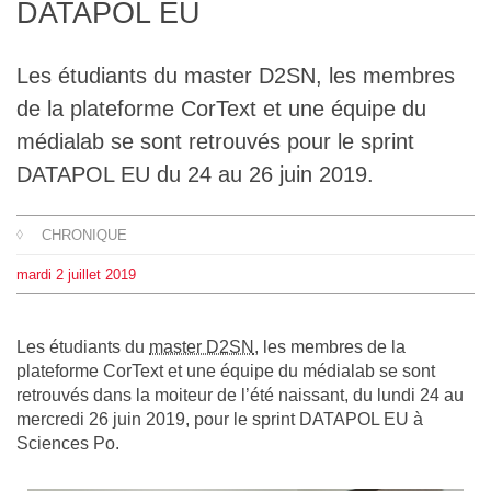
DATAPOL EU
L'équipe
Les étudiants du master D2SN, les membres
Le médialab
de la plateforme CorText et une équipe du
médialab se sont retrouvés pour le sprint
FR
|
EN
DATAPOL EU du 24 au 26 juin 2019.
CHRONIQUE
mardi
2
juillet
2019
Les étudiants du
master D2SN
, les membres de la
plateforme CorText et une équipe du médialab se sont
retrouvés dans la moiteur de l’été naissant, du lundi 24 au
mercredi 26 juin 2019, pour le sprint DATAPOL EU à
Sciences Po.