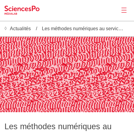
Actualités
Les méthodes numériques au service de l’histoire orale de la Présidence Obama
Actualités
░▒▓█░▒▓█░▒▓█░▒▓█░▒▓█░▒▓█░▒▓█░▒▓█░▒▓█░▒▓█░▒▓█░▒▓█░▒▓█░▒▓█░▒▓█░▒▓█░▒▓█░▒▓█░▒░▒▓█░▒▓█░▒▓█░▒▓█░▒▓█░▒▓█░▒▓█░▒▓█░▒▓█░▒▓█░▒▓█░▒▓█░▒▓█░▒▓█░▒▓█░▒▓█░▒▓█░▒▓█░▒░▒▓█░▒▓█░▒▓█░▒▓█░▒▓█░▒▓█░▒▓█░▒▓█░▒▓█░▒▓█░▒▓█░▒▓█░▒▓█░▒▓█░▒▓█░▒▓█░▒▓█░▒▓█░▒░▒
▒▓█░▒▓█░▒▓▓█░▒▓█░▒▓█░▒▓█░▒▓█░▒▓█░▒▓█░▒▓█░▒▓█░▒▓█░▒▓█░▒▓█░▒▓█░▒▓█░▒▒▓█░▒▓█░▒▓█░▒▓█░▒▓▓█░▒▓█░▒▓█░▒▓█░▒▓█░▒▓█░▒▓█░▒▓█░▒▓█░▒▓█░▒▓█░▒▓█░▒▓█░▒▓█░▒▒▓█░▒▓█░▒▓█░▒▓█░▒▓▓█░▒▓█░▒▓█░▒▓█░▒▓█░▒▓█░▒▓█░▒▓█░▒▓█░▒▓█░▒▓█░▒▓█░▒▓█░▒▓█░▒▒▓█░▒▓█░▒▓
▓██░▒▓█░▒▓█░▒▓█░▒▓█░▒▓█░▒▓█░▒▓█░▒▓█░▒▓█░▒▓█░▒▓█░▒▓█░▒▓█░▓▓▓█░▒▓█░▒▓█░▒▓█░▒▓██░▒▓█░▒▓█░▒▓█░▒▓█░▒▓█░▒▓█░▒▓█░▒▓█░▒▓█░▒▓█░▒▓█░▒▓█░▒▓█░▓▓▓█░▒▓█░▒▓█░▒▓█░▒▓██░▒▓█░▒▓█░▒▓█░▒▓█░▒▓█░▒▓█░▒▓█░▒▓█░▒▓█░▒▓█░▒▓█░▒▓█░▒▓█░▓▓▓█░▒▓█░▒▓█░▒▓█░▒▓█
▓█░▒▓▓█░▒▓█░▒▓█░▒▓█░▒▓█░▒▓█░▒▓█░▒▓█░▒▓█░▒▓█░▒▓█████░▒▓█░▒▓█░▒▓█░▒▓▓█░▒▓█░▒▓█░▒▓▓█░▒▓█░▒▓█░▒▓█░▒▓█░▒▓█░▒▓█░▒▓█░▒▓█░▒▓█░▒▓█████░▒▓█░▒▓█░▒▓█░▒▓▓█░▒▓█░▒▓█░▒▓▓█░▒▓█░▒▓█░▒▓█░▒▓█░▒▓█░▒▓█░▒▓█░▒▓█░▒▓█░▒▓█████░▒▓█░▒▓█░▒▓█░▒▓▓█░▒▓█░▒▓█
▓█░▒▓█░▒▒▓█░▒▓█░▒▓█░▒▓█░▒▓█░▒▓█░▒▓█░▒▓░░░░░▒▓▓█░▒▓█░▒▓█░▒▓█░▒▓█░▒▓█░▒▓██░▒▓█░▒▓█░▒▒▓█░▒▓█░▒▓█░▒▓█░▒▓█░▒▓█░▒▓█░▒▓░░░░░▒▓▓█░▒▓█░▒▓█░▒▓█░▒▓█░▒▓█░▒▓██░▒▓█░▒▓█░▒▒▓█░▒▓█░▒▓█░▒▓█░▒▓█░▒▓█░▒▓█░▒▓░░░░░▒▓▓█░▒▓█░▒▓█░▒▓█░▒▓█░▒▓█░▒▓██░▒▓█
▓█░▒▓█░░▒▓█░▒▓█░▒▓█░▒▓█░▒▓█░▒▒▒▒▒▒▒▓██░▒▓█░▒▓█░▒▓█░▒▓██░▒▓█░▒▓█░▒▓█░▒▓█░▒▓▓█░▒▓█░░▒▓█░▒▓█░▒▓█░▒▓█░▒▓█░▒▒▒▒▒▒▒▓██░▒▓█░▒▓█░▒▓█░▒▓██░▒▓█░▒▓█░▒▓█░▒▓█░▒▓▓█░▒▓█░░▒▓█░▒▓█░▒▓█░▒▓█░▒▓█░▒▒▒▒▒▒▒▓██░▒▓█░▒▓█░▒▓█░▒▓██░▒▓█░▒▓█░▒▓█░▒▓█░▒▓▓█
▒▓█░▒▓█░▒▓█░▒▓█░▒▓█░▓▓▓▓▓▓▓█░░▒▓█░▒▓█░▒▓█░▒▓█░░▒▓█░▒▓█░▒▓█░░▒▓█░▒▓█░▒▓█░▒░▒▓█░▒▓█░▒▓█░▒▓█░▒▓█░▓▓▓▓▓▓▓█░░▒▓█░▒▓█░▒▓█░▒▓█░░▒▓█░▒▓█░▒▓█░░▒▓█░▒▓█░▒▓█░▒░▒▓█░▒▓█░▒▓█░▒▓█░▒▓█░▓▓▓▓▓▓▓█░░▒▓█░▒▓█░▒▓█░▒▓█░░▒▓█░▒▓█░▒▓█░░▒▓█░▒▓█░▒▓█░▒░▒▓
▒▓█░▒▓█░▒▓█████▓███░▒▒▓██░▒▓█░▒▓█░▒▓█░░▒▓█░▒▓█░▒▓█░▒▓█░▒▓█░▒▒▓█░▒▒▒▓█░▒▓█░▒▓█░▒▓█░▒▓█████▓███░▒▒▓██░▒▓█░▒▓█░▒▓█░░▒▓█░▒▓█░▒▓█░▒▓█░▒▓█░▒▒▓█░▒▒▒▓█░▒▓█░▒▓█░▒▓█░▒▓█████▓███░▒▒▓██░▒▓█░▒▓█░▒▓█░░▒▓█░▒▓█░▒▓█░▒▓█░▒▓█░▒▒▓█░▒▒▒▓█░▒▓█░▒▓
▓█░░░░█▓█░░▒▓▓█░░▒▒▓█░▒▓█░▒▓█░▒▓█░▒▓█░▒▓█░▒▓█░▒▓█░▒▓▓█░▒▓▓▓█░▒▓█░▒▓█░▒▓█░▒▓█░░░░█▓█░░▒▓▓█░░▒▒▓█░▒▓█░▒▓█░▒▓█░▒▓█░▒▓█░▒▓█░▒▓█░▒▓▓█░▒▓▓▓█░▒▓█░▒▓█░▒▓█░▒▓█░░░░█▓█░░▒▓▓█░░▒▒▓█░▒▓█░▒▓█░▒▓█░▒▓█░▒▓█░▒▓█░▒▓█░▒▓▓█░▒▓▓▓█░▒▓█░▒▓█░▒▓█░▒▓█
░▒▒▓▓█░▒▒▓▓█░▒▓▓█░▒▓█░▒▓█░▒▓█░▒▓█░▒▓█░▒▓█░▒▓█░▒▒▓█▓█░▒▓█░▒▓█░▒▓█░▒▓▒▒░▒░██░▒▒▓▓█░▒▒▓▓█░▒▓▓█░▒▓█░▒▓█░▒▓█░▒▓█░▒▓█░▒▓█░▒▓█░▒▒▓█▓█░▒▓█░▒▓█░▒▓█░▒▓▒▒░▒░██░▒▒▓▓█░▒▒▓▓█░▒▓▓█░▒▓█░▒▓█░▒▓█░▒▓█░▒▓█░▒▓█░▒▓█░▒▒▓█▓█░▒▓█░▒▓█░▒▓█░▒▓▒▒░▒░██░▒
▓██░▒▓██░▒▓█░▒▓█░▒▓█░▒▓█░▒▓██░▒▓█░▒▓█░▒▓███░▒▓█░▒▓█░▒▓█░▒▓▓▓▒▒▒░░█░▒▓██░▒▓▓██░▒▓██░▒▓█░▒▓█░▒▓█░▒▓█░▒▓██░▒▓█░▒▓█░▒▓███░▒▓█░▒▓█░▒▓█░▒▓▓▓▒▒▒░░█░▒▓██░▒▓▓██░▒▓██░▒▓█░▒▓█░▒▓█░▒▓█░▒▓██░▒▓█░▒▓█░▒▓███░▒▓█░▒▓█░▒▓█░▒▓▓▓▒▒▒░░█░▒▓██░▒▓▓█
Productions
▒▓█░▒▓█░▒▓█░▒▓█░░▒▓█░▒▓█░▒▓█░▒▓█░░░▒▓█░▒▓█░▒▓█░▒▓██▓▓▓▒▒░█░▒▓█░▒▓██░░▒▓█░░▒▓█░▒▓█░▒▓█░▒▓█░░▒▓█░▒▓█░▒▓█░▒▓█░░░▒▓█░▒▓█░▒▓█░▒▓██▓▓▓▒▒░█░▒▓█░▒▓██░░▒▓█░░▒▓█░▒▓█░▒▓█░▒▓█░░▒▓█░▒▓█░▒▓█░▒▓█░░░▒▓█░▒▓█░▒▓█░▒▓██▓▓▓▒▒░█░▒▓█░▒▓██░░▒▓█░░▒▓
▓█░▒▓█░▒▒▓██░▒▓█░▒▓█░▒▓█░▒▒▓█░▒▓█░▒▓█░▒▓░░███▓▓▒░█░▒▓█░▒▓█░▒▒▓█░▒▒▓█░▒▓█░▒▓█░▒▓█░▒▒▓██░▒▓█░▒▓█░▒▓█░▒▒▓█░▒▓█░▒▓█░▒▓░░███▓▓▒░█░▒▓█░▒▓█░▒▒▓█░▒▒▓█░▒▓█░▒▓█░▒▓█░▒▒▓██░▒▓█░▒▓█░▒▓█░▒▒▓█░▒▓█░▒▓█░▒▓░░███▓▓▒░█░▒▓█░▒▓█░▒▒▓█░▒▒▓█░▒▓█░▒▓█
▓█░░▒▓█░▒▓█░▒▒▓█░▒▓█░▒▓██░▒▓█░▒▒▒░░░██▓▒░█░▒▓█░▒▓█░▒▓█░▒▓▓█░▒▓█░▒▓██░▒▓█░▒▓█░░▒▓█░▒▓█░▒▒▓█░▒▓█░▒▓██░▒▓█░▒▒▒░░░██▓▒░█░▒▓█░▒▓█░▒▓█░▒▓▓█░▒▓█░▒▓██░▒▓█░▒▓█░░▒▓█░▒▓█░▒▒▓█░▒▓█░▒▓██░▒▓█░▒▒▒░░░██▓▒░█░▒▓█░▒▓█░▒▓█░▒▓▓█░▒▓█░▒▓██░▒▓█░▒▓█
▓█░▒▓▓█░▒▓█░▒▒▓█░▒▓█░▒▓▓▒░▒░░█▓▒░░░▒▓█░▒▓█░▒▓█░▒▓██░▒▓█░▒▓█░▒▓█░▒▒▓█░▒▓█░▒▓█░▒▓▓█░▒▓█░▒▒▓█░▒▓█░▒▓▓▒░▒░░█▓▒░░░▒▓█░▒▓█░▒▓█░▒▓██░▒▓█░▒▓█░▒▓█░▒▒▓█░▒▓█░▒▓█░▒▓▓█░▒▓█░▒▒▓█░▒▓█░▒▓▓▒░▒░░█▓▒░░░▒▓█░▒▓█░▒▓█░▒▓██░▒▓█░▒▓█░▒▓█░▒▒▓█░▒▓█░▒▓█
▒▓█░▒▓█░▒▓██░██▓▒░▒▒░█▓▒▒▒░▒▓█░▒▓█░▒▓█░▒▓█░▒▓█░▒▒▓█░▒▓█░▒▓█░▒▓▓█░▒▓█░▒▓▓█░▒▓█░▒▓█░▒▓██░██▓▒░▒▒░█▓▒▒▒░▒▓█░▒▓█░▒▓█░▒▓█░▒▓█░▒▒▓█░▒▓█░▒▓█░▒▓▓█░▒▓█░▒▓▓█░▒▓█░▒▓█░▒▓██░██▓▒░▒▒░█▓▒▒▒░▒▓█░▒▓█░▒▓█░▒▓█░▒▓█░▒▒▓█░▒▓█░▒▓█░▒▓▓█░▒▓█░▒▓▓█░▒▓
▒▓█░░░█▓▒▒▓▒░█▓▓▓▒▒▓█░▒▓█░▒▓██░▒▓█░▒▓█░▒▓█░▒▓█░▒▓█░▒▓██░░▒▓█░▒▓██░▒▓█░▒▓█░▒▓█░░░█▓▒▒▓▒░█▓▓▓▒▒▓█░▒▓█░▒▓██░▒▓█░▒▓█░▒▓█░▒▓█░▒▓█░▒▓██░░▒▓█░▒▓██░▒▓█░▒▓█░▒▓█░░░█▓▒▒▓▒░█▓▓▓▒▒▓█░▒▓█░▒▓██░▒▓█░▒▓█░▒▓█░▒▓█░▒▓█░▒▓██░░▒▓█░▒▓██░▒▓█░▒▓█░▒▓
▓▓▓▒░███▓▓▓█░▒▓█░▒▓█░░▒▓█░▒▓█░▒▓█░▒▓█░▒▒▓█░▒▓█░▒▒▓█░▒▓█░░▒▓█░▒▓█░▒▓█░▒▒░█▓▓▓▓▒░███▓▓▓█░▒▓█░▒▓█░░▒▓█░▒▓█░▒▓█░▒▓█░▒▒▓█░▒▓█░▒▒▓█░▒▓█░░▒▓█░▒▓█░▒▓█░▒▒░█▓▓▓▓▒░███▓▓▓█░▒▓█░▒▓█░░▒▓█░▒▓█░▒▓█░▒▓█░▒▒▓█░▒▓█░▒▒▓█░▒▓█░░▒▓█░▒▓█░▒▓█░▒▒░█▓▓▓
███░▒▓█░▒▓▓█░░▒▓█░▒▓█░▒▓█░▒▓█░▒▓█░▒▒▓█░▒▓▓█░▒▓█░▒▓█░▒▓█░▒▓▓█▓▓▒░████▓▒░░░████░▒▓█░▒▓▓█░░▒▓█░▒▓█░▒▓█░▒▓█░▒▓█░▒▒▓█░▒▓▓█░▒▓█░▒▓█░▒▓█░▒▓▓█▓▓▒░████▓▒░░░████░▒▓█░▒▓▓█░░▒▓█░▒▓█░▒▓█░▒▓█░▒▓█░▒▒▓█░▒▓▓█░▒▓█░▒▓█░▒▓█░▒▓▓█▓▓▒░████▓▒░░░███
▓██░▒▒▓█░▒▓█░▒▓█░▒▓█░░▒▓█░▒▓█░▒▓██░▒▓█░▒▓█░▒▓█░▒▓████▓▒░░░██▓▒▒▒░░░░░▒▓█░▒▓██░▒▒▓█░▒▓█░▒▓█░▒▓█░░▒▓█░▒▓█░▒▓██░▒▓█░▒▓█░▒▓█░▒▓████▓▒░░░██▓▒▒▒░░░░░▒▓█░▒▓██░▒▒▓█░▒▓█░▒▓█░▒▓█░░▒▓█░▒▓█░▒▓██░▒▓█░▒▓█░▒▓█░▒▓████▓▒░░░██▓▒▒▒░░░░░▒▓█░▒▓█
▒▓█░▒▓█░▒▒▓█░▒▓█░▒▓█░▒▓█░░▒▓█░▒▓█░▒▓█░▒▓█░░░█▓▒▒▒░██▓▓▓▒▒▒▒▒▒▓█░▒▓█░░▒▓▓█░▒▓█░▒▓█░▒▒▓█░▒▓█░▒▓█░▒▓█░░▒▓█░▒▓█░▒▓█░▒▓█░░░█▓▒▒▒░██▓▓▓▒▒▒▒▒▒▓█░▒▓█░░▒▓▓█░▒▓█░▒▓█░▒▒▓█░▒▓█░▒▓█░▒▓█░░▒▓█░▒▓█░▒▓█░▒▓█░░░█▓▒▒▒░██▓▓▓▒▒▒▒▒▒▓█░▒▓█░░▒▓▓█░▒▓
▒▓█░▒▓██░▒▓█░▒▓█░▒▓█░▒▓█░▒▓▓█░▒▓█▒▒░█▓▓▓▒░░█▓█▓▓▓▓▓▓▓█░░▒▓█░▒▓▓█░▒▓▓█░▒▓█░▒▓█░▒▓██░▒▓█░▒▓█░▒▓█░▒▓█░▒▓▓█░▒▓█▒▒░█▓▓▓▒░░█▓█▓▓▓▓▓▓▓█░░▒▓█░▒▓▓█░▒▓▓█░▒▓█░▒▓█░▒▓██░▒▓█░▒▓█░▒▓█░▒▓█░▒▓▓█░▒▓█▒▒░█▓▓▓▒░░█▓█▓▓▓▓▓▓▓█░░▒▓█░▒▓▓█░▒▓▓█░▒▓█░▒▓
░▒▓█░▒▓█░▒▓█░▒▓█░▒▓█░▒▒▓▓▓▒░███▓▒▒░██████████░▒▒▒▓█░▒▓█░▒▓█▓█░▒▓█░▒▓█░▒▓██░▒▓█░▒▓█░▒▓█░▒▓█░▒▓█░▒▒▓▓▓▒░███▓▒▒░██████████░▒▒▒▓█░▒▓█░▒▓█▓█░▒▓█░▒▓█░▒▓██░▒▓█░▒▓█░▒▓█░▒▓█░▒▓█░▒▒▓▓▓▒░███▓▒▒░██████████░▒▒▒▓█░▒▓█░▒▓█▓█░▒▓█░▒▓█░▒▓██░▒
▒▓█░▒▓▓█░▒▓█░▒▓██▓▒░░░█▓▓▒░█░░░░░░░░░▒▒▓▓█░░▒▓█░▒▓██░▒▓█░▒▒▓█░▒▓█░▒▓█░▒▓█░▒▓█░▒▓▓█░▒▓█░▒▓██▓▒░░░█▓▓▒░█░░░░░░░░░▒▒▓▓█░░▒▓█░▒▓██░▒▓█░▒▒▓█░▒▓█░▒▓█░▒▓█░▒▓█░▒▓▓█░▒▓█░▒▓██▓▒░░░█▓▓▒░█░░░░░░░░░▒▒▓▓█░░▒▓█░▒▓██░▒▓█░▒▒▓█░▒▓█░▒▓█░▒▓█░▒▓
░▒▓█░▒░░█▓▒▒▒░██▓▒░░▒▒▒▒▒▒▒▒░▒▓██░▒░▒▓█░▒▓██░▒▓█░▒▓█░▒▒▓█░▒▓█░▒▓█░▒▓█░▒▓█░░▒▓█░▒░░█▓▒▒▒░██▓▒░░▒▒▒▒▒▒▒▒░▒▓██░▒░▒▓█░▒▓██░▒▓█░▒▓█░▒▒▓█░▒▓█░▒▓█░▒▓█░▒▓█░░▒▓█░▒░░█▓▒▒▒░██▓▒░░▒▒▒▒▒▒▒▒░▒▓██░▒░▒▓█░▒▓██░▒▓█░▒▓█░▒▒▓█░▒▓█░▒▓█░▒▓█░▒▓█░░▒
█▓▓▓▒░░█▓▒▒▒▓▓▓▒▓▓▓▒▒▓█░░▒▒░▒▓█░▒▓█░▒▓█░▒▓█░░▒▓██░▒▓█░▒▓█░▒▓█░▒▓█░▒▓█░▒▒▒░█▓▓▓▒░░█▓▒▒▒▓▓▓▒▓▓▓▒▒▓█░░▒▒░▒▓█░▒▓█░▒▓█░▒▓█░░▒▓██░▒▓█░▒▓█░▒▓█░▒▓█░▒▓█░▒▒▒░█▓▓▓▒░░█▓▒▒▒▓▓▓▒▓▓▓▒▒▓█░░▒▒░▒▓█░▒▓█░▒▓█░▒▓█░░▒▓██░▒▓█░▒▓█░▒▓█░▒▓█░▒▓█░▒▒▒░█▓
▓▓▓▓██▓▓██▓▓▓█░▒▒▓▒░▒▓█░▒▓█░▒▓█░▒▓█░▒▓█░░▒▓█░▒▓█░▒▓█░▒▓█░▒▓█░▒▓▓▒░███▓▒▒░█▓▓▓▓██▓▓██▓▓▓█░▒▒▓▒░▒▓█░▒▓█░▒▓█░▒▓█░▒▓█░░▒▓█░▒▓█░▒▓█░▒▓█░▒▓█░▒▓▓▒░███▓▒▒░█▓▓▓▓██▓▓██▓▓▓█░▒▒▓▒░▒▓█░▒▓█░▒▓█░▒▓█░▒▓█░░▒▓█░▒▓█░▒▓█░▒▓█░▒▓█░▒▓▓▒░███▓▒▒░█▓▓
░████░▒▓▓▓▒░▒▓█░▒▓█░▒▓█░▒▓█░▒▓█░▒▓█░▒▓█░▒▓█░▒▒▓█░▒▓█░██▓▒░░░█▓▓▒░█████░█▓█░████░▒▓▓▓▒░▒▓█░▒▓█░▒▓█░▒▓█░▒▓█░▒▓█░▒▓█░▒▓█░▒▒▓█░▒▓█░██▓▒░░░█▓▓▒░█████░█▓█░████░▒▓▓▓▒░▒▓█░▒▓█░▒▓█░▒▓█░▒▓█░▒▓█░▒▓█░▒▓█░▒▒▓█░▒▓█░██▓▒░░░█▓▓▒░█████░█▓█░█
█▓▒░▒▓█░▒▓█░▒▓█░▒▓█░▒▓█░▒▓█░▒▓█░▒▓█░▒▓█░░▒▓█░░█▓▒▒▒░██▓▒░░░░░░░██░░░░░░▒▓██▓▒░▒▓█░▒▓█░▒▓█░▒▓█░▒▓█░▒▓█░▒▓█░▒▓█░▒▓█░░▒▓█░░█▓▒▒▒░██▓▒░░░░░░░██░░░░░░▒▓██▓▒░▒▓█░▒▓█░▒▓█░▒▓█░▒▓█░▒▓█░▒▓█░▒▓█░▒▓█░░▒▓█░░█▓▒▒▒░██▓▒░░░░░░░██░░░░░░▒▓██▓
▒▓█░▒▓█░▒▓█░▒▓█░▒▓█░▒▓█░▒▓█░▒▓█░░▒▓▒▒░█▓▓▓▒░░█▓▒▒▒▒▒▒▒░░░░▒▒▒▒▒▓▓██▓▒░▒▓█░▒▓█░▒▓█░▒▓█░▒▓█░▒▓█░▒▓█░▒▓█░▒▓█░░▒▓▒▒░█▓▓▓▒░░█▓▒▒▒▒▒▒▒░░░░▒▒▒▒▒▓▓██▓▒░▒▓█░▒▓█░▒▓█░▒▓█░▒▓█░▒▓█░▒▓█░▒▓█░▒▓█░░▒▓▒▒░█▓▓▓▒░░█▓▒▒▒▒▒▒▒░░░░▒▒▒▒▒▓▓██▓▒░▒▓█░▒▓
▒▓█░▒▓█░▒▓█░▒▓█░▒▓█░▒▓█░░▒▓▓▒░███▓▒▒░█▓▒▓▓▓▓▓▒▒▒▒▒▒▓▓▒▓██░█▓▒░▒▓█░▒▓█░▒▓█░▒▓█░▒▓█░▒▓█░▒▓█░▒▓█░▒▓█░░▒▓▓▒░███▓▒▒░█▓▒▓▓▓▓▓▒▒▒▒▒▒▓▓▒▓██░█▓▒░▒▓█░▒▓█░▒▓█░▒▓█░▒▓█░▒▓█░▒▓█░▒▓█░▒▓█░░▒▓▓▒░███▓▒▒░█▓▒▓▓▓▓▓▒▒▒▒▒▒▓▓▒▓██░█▓▒░▒▓█░▒▓█░▒▓█░▒▓
▒▓█░▒▓█░▒▓█░▒▓█░▒██▓▒░░░█▓▒▒░█▓▓████▓▓▓▓▓▓▓█▓▓█░░░█▓▒▒▓█░▒▓█░▒▒▓█░▒▓█░▒▓█░▒▓█░▒▓█░▒▓█░▒▓█░▒██▓▒░░░█▓▒▒░█▓▓████▓▓▓▓▓▓▓█▓▓█░░░█▓▒▒▓█░▒▓█░▒▒▓█░▒▓█░▒▓█░▒▓█░▒▓█░▒▓█░▒▓█░▒██▓▒░░░█▓▒▒░█▓▓████▓▓▓▓▓▓▓█▓▓█░░░█▓▒▒▓█░▒▓█░▒▒▓█░▒▓█░▒▓█░▒▓
Activités
▓█░▒▓█░▒░░█▓▒▒▒░█▓▓▒░███░░░███████████░▒▒░█▓▓▓█░▒▓█░▒▓▓█░▒▓█░▒▓█░▒▓█░▒▓█░▒▓█░▒▓█░▒░░█▓▒▒▒░█▓▓▒░███░░░███████████░▒▒░█▓▓▓█░▒▓█░▒▓▓█░▒▓█░▒▓█░▒▓█░▒▓█░▒▓█░▒▓█░▒░░█▓▒▒▒░█▓▓▒░███░░░███████████░▒▒░█▓▓▓█░▒▓█░▒▓▓█░▒▓█░▒▓█░▒▓█░▒▓█░▒▓█
▒░█▓▓▓▒░██▓▒░░░░▒▒░░░░░█░░█░░░▒▓▒░███▓█░▒▓█░▒▓█░░▒▓█░▒▓█░▒▓█░▒▓█░▒▓█░▒▓█░▒▒░█▓▓▓▒░██▓▒░░░░▒▒░░░░░█░░█░░░▒▓▒░███▓█░▒▓█░▒▓█░░▒▓█░▒▓█░▒▓█░▒▓█░▒▓█░▒▓█░▒▒░█▓▓▓▒░██▓▒░░░░▒▒░░░░░█░░█░░░▒▓▒░███▓█░▒▓█░▒▓█░░▒▓█░▒▓█░▒▓█░▒▓█░▒▓█░▒▓█░▒▒░
░█▓▒▒▒▒▒▓▒▒▒▒▒░░▒░░▒▒▒▓▓▒░░░██░▒▓██░▒▓█░▒▓█░▒▓█░▒▓█░▒▓█░▒▓█░▒▓█░▓▓▒░███▓▒░░█▓▒▒▒▒▒▓▒▒▒▒▒░░▒░░▒▒▒▓▓▒░░░██░▒▓██░▒▓█░▒▓█░▒▓█░▒▓█░▒▓█░▒▓█░▒▓█░▓▓▒░███▓▒░░█▓▒▒▒▒▒▓▒▒▒▒▒░░▒░░▒▒▒▓▓▒░░░██░▒▓██░▒▓█░▒▓█░▒▓█░▒▓█░▒▓█░▒▓█░▒▓█░▓▓▒░███▓▒░░█
▓▓▓▓▓▒▒▒▒▒▒▓▓▓█▓▒▒▒░░░░▒▓█░▒▓█░▒▓█░▒▓█░▒▓█░▒▓█░▒▓█░▒▓█░██▓▒░░░█▓▒▒░█▓▓▓▓▓▓▓▓▓▓▓▒▒▒▒▒▒▓▓▓█▓▒▒▒░░░░▒▓█░▒▓█░▒▓█░▒▓█░▒▓█░▒▓█░▒▓█░▒▓█░██▓▒░░░█▓▒▒░█▓▓▓▓▓▓▓▓▓▓▓▒▒▒▒▒▒▓▓▓█▓▒▒▒░░░░▒▓█░▒▓█░▒▓█░▒▓█░▒▓█░▒▓█░▒▓█░▒▓█░██▓▒░░░█▓▒▒░█▓▓▓▓▓▓▓▓
▓▒▓████▓▓▒▒▒▒▒▒▓█░▒▓▓█░▒▓█░▒▓█░▒▓█░▒▓█░▒▓█░▒▓█░░█▓▒▒▒░█▓▓▒░█████████▓█▓▓▓▓▓▒▓████▓▓▒▒▒▒▒▒▓█░▒▓▓█░▒▓█░▒▓█░▒▓█░▒▓█░▒▓█░▒▓█░░█▓▒▒▒░█▓▓▒░█████████▓█▓▓▓▓▓▒▓████▓▓▒▒▒▒▒▒▓█░▒▓▓█░▒▓█░▒▓█░▒▓█░▒▓█░▒▓█░▒▓█░░█▓▒▒▒░█▓▓▒░█████████▓█▓▓▓▓▓▒
▓▒▓▓▓▓▓█░▒▓█▓█░▒▓█░▒▓█░▒▓█░▒▓█░▒▓█░▒▓▒▒░█▓▓▓▒░██▓▒░░░░░░░░░█████▓█▓▓█░░░██▓▒▓▓▓▓▓█░▒▓█▓█░▒▓█░▒▓█░▒▓█░▒▓█░▒▓█░▒▓▒▒░█▓▓▓▒░██▓▒░░░░░░░░░█████▓█▓▓█░░░██▓▒▓▓▓▓▓█░▒▓█▓█░▒▓█░▒▓█░▒▓█░▒▓█░▒▓█░▒▓▒▒░█▓▓▓▒░██▓▒░░░░░░░░░█████▓█▓▓█░░░██▓▒
░▒▓█▓█░▒▓█░▒▓█░▒▓█░▒▓█░▒▓█░▒▓▓▒░███▓▒░░█▓▒▒▒▒▒▒▒▒▒░░░░░█████░▒▒░░█▓▓██████░▒▓█▓█░▒▓█░▒▓█░▒▓█░▒▓█░▒▓█░▒▓▓▒░███▓▒░░█▓▒▒▒▒▒▒▒▒▒░░░░░█████░▒▒░░█▓▓██████░▒▓█▓█░▒▓█░▒▓█░▒▓█░▒▓█░▒▓█░▒▓▓▒░███▓▒░░█▓▒▒▒▒▒▒▒▒▒░░░░░█████░▒▒░░█▓▓██████░▒
▓█░▒▓█░▒▓█░▒▓█░▒▓█░██▓▒░░░█▓▒▒░█▓▓▓▓▓▒▓▓▓▒▒▒▒▒░░░█░░▒▓▒▒░███░░░░░░░▒▓█▓█░▒▓█░▒▓█░▒▓█░▒▓█░▒▓█░██▓▒░░░█▓▒▒░█▓▓▓▓▓▒▓▓▓▒▒▒▒▒░░░█░░▒▓▒▒░███░░░░░░░▒▓█▓█░▒▓█░▒▓█░▒▓█░▒▓█░▒▓█░██▓▒░░░█▓▒▒░█▓▓▓▓▓▒▓▓▓▒▒▒▒▒░░░█░░▒▓▒▒░███░░░░░░░▒▓█▓█░▒▓█
▓█░▒▓█░▒▓█░░█▓▒▒▒░█▓▓▒░█████▓▓██▓▓▓▒▓▒▒▒░░▒▒▓▓▓▒░░░░▒▒▒▒▒▒▒▓██▓█░▒▓█░▒▓█░▒▓█░▒▓█░▒▓█░░█▓▒▒▒░█▓▓▒░█████▓▓██▓▓▓▒▓▒▒▒░░▒▒▓▓▓▒░░░░▒▒▒▒▒▒▒▓██▓█░▒▓█░▒▓█░▒▓█░▒▓█░▒▓█░░█▓▒▒▒░█▓▓▒░█████▓▓██▓▓▓▒▓▒▒▒░░▒▒▓▓▓▒░░░░▒▒▒▒▒▒▒▓██▓█░▒▓█░▒▓█░▒▓█
▓▒▒░█▓▓▓▒░██▓▒░░░░░███░███▓▓▓▓▓▒▒▒▓▓██▓▒░▒▒▒▓▓▓▓▓▓▓█░█▓█░▒▓█░▒▓█░▒▓█░▒▓█░▒▓▒▒░█▓▓▓▒░██▓▒░░░░░███░███▓▓▓▓▓▒▒▒▓▓██▓▒░▒▒▒▓▓▓▓▓▓▓█░█▓█░▒▓█░▒▓█░▒▓█░▒▓█░▒▓▒▒░█▓▓▓▒░██▓▒░░░░░███░███▓▓▓▓▓▒▒▒▓▓██▓▒░▒▒▒▓▓▓▓▓▓▓█░█▓█░▒▓█░▒▓█░▒▓█░▒▓█░▒▓▒
▒░░█▓▒▒▒▒▒░░░░░░███▓██▓▓▓▓█▓██▓▒▒▓▓▓█████▓█░░███░▒▓█░▒▓█░▒▓█░▒▓█░▒▓▓▒░███▓▒░░█▓▒▒▒▒▒░░░░░░███▓██▓▓▓▓█▓██▓▒▒▓▓▓█████▓█░░███░▒▓█░▒▓█░▒▓█░▒▓█░▒▓▓▒░███▓▒░░█▓▒▒▒▒▒░░░░░░███▓██▓▓▓▓█▓██▓▒▒▓▓▓█████▓█░░███░▒▓█░▒▓█░▒▓█░▒▓█░▒▓▓▒░███▓▒░
▓▒▒▒▒▒▒░░░██░███████░█▓▓▒▓██░░░░██░▒░░░░▒▓█░▒▓█░▒▓█░▒▓█░▒██▓▒░░░█▓▒▒░█▓▓▓▓▓▒▒▒▒▒▒░░░██░███████░█▓▓▒▓██░░░░██░▒░░░░▒▓█░▒▓█░▒▓█░▒▓█░▒██▓▒░░░█▓▒▒░█▓▓▓▓▓▒▒▒▒▒▒░░░██░███████░█▓▓▒▓██░░░░██░▒░░░░▒▓█░▒▓█░▒▓█░▒▓█░▒██▓▒░░░█▓▒▒░█▓▓▓▓▓▒
▒░░░░░█░░░░░░██▓▒▓█░░▒▒░░░▒▒▒▒▒▒▓█░▒▓█░▒▒▓█░▒▓█░░░█▓▒▒▒░█▓▓▒░█████▓▒▓▓▓▓▒▒▒░░░░░█░░░░░░██▓▒▓█░░▒▒░░░▒▒▒▒▒▒▓█░▒▓█░▒▒▓█░▒▓█░░░█▓▒▒▒░█▓▓▒░█████▓▒▓▓▓▓▒▒▒░░░░░█░░░░░░██▓▒▓█░░▒▒░░░▒▒▒▒▒▒▓█░▒▓█░▒▒▓█░▒▓█░░░█▓▒▒▒░█▓▓▒░█████▓▒▓▓▓▓▒▒▒░
▒▒▒▒░░█▓▒▓█░▒▓▒▒▒▒▓▓▓▓▓▓█░▒▓█░░▒▓█░▒▓█░▒▒░█▓▓▓▒░██▓▒░░░░░█▓▓██▓▓▓▓▒░▒▒▒░░▒▒▒▒▒░░█▓▒▓█░▒▓▒▒▒▒▓▓▓▓▓▓█░▒▓█░░▒▓█░▒▓█░▒▒░█▓▓▓▒░██▓▒░░░░░█▓▓██▓▓▓▓▒░▒▒▒░░▒▒▒▒▒░░█▓▒▓█░▒▓▒▒▒▒▓▓▓▓▓▓█░▒▓█░░▒▓█░▒▓█░▒▒░█▓▓▓▒░██▓▒░░░░░█▓▓██▓▓▓▓▒░▒▒▒░░▒▒▒
▒▓█░▒▓▓▓▓▓██████░▒▓█░▒▒▓█░▒▓█░▓▓▒░███▓▒░░█▓▒▒▒▒▒░███░████▓▒▒▓▓▒▒▒▓▓▓▓▒▒░█▓▒▓█░▒▓▓▓▓▓██████░▒▓█░▒▒▓█░▒▓█░▓▓▒░███▓▒░░█▓▒▒▒▒▒░███░████▓▒▒▓▓▒▒▒▓▓▓▓▒▒░█▓▒▓█░▒▓▓▓▓▓██████░▒▓█░▒▒▓█░▒▓█░▓▓▒░███▓▒░░█▓▒▒▒▒▒░███░████▓▒▒▓▓▒▒▒▓▓▓▓▒▒░█▓▒▓
██░░░░░░▒▓█░▒▓▓█░▒▓█░██▓▒░░░█▓▒▒░█▓▓▓▓▓▒░░░░░░░░█▓▓▓█▓▓▓▓███▓▓▒░█▓▒▓█░▒▓████░░░░░░▒▓█░▒▓▓█░▒▓█░██▓▒░░░█▓▒▒░█▓▓▓▓▓▒░░░░░░░░█▓▓▓█▓▓▓▓███▓▓▒░█▓▒▓█░▒▓████░░░░░░▒▓█░▒▓▓█░▒▓█░██▓▒░░░█▓▒▒░█▓▓▓▓▓▒░░░░░░░░█▓▓▓█▓▓▓▓███▓▓▒░█▓▒▓█░▒▓████
▓▓█░▒▓█░▒▓█░░░█▓▒▒▒░█▓▓▒░█████▓▒▒▒▒▒▒▒▒░██▓██████░░██▓▒░█▓▓▓█░▒▓█░░░▒▒▒▒▒▒▓▓█░▒▓█░▒▓█░░░█▓▒▒▒░█▓▓▒░█████▓▒▒▒▒▒▒▒▒░██▓██████░░██▓▒░█▓▓▓█░▒▓█░░░▒▒▒▒▒▒▓▓█░▒▓█░▒▓█░░░█▓▒▒▒░█▓▓▒░█████▓▒▒▒▒▒▒▒▒░██▓██████░░██▓▒░█▓▓▓█░▒▓█░░░▒▒▒▒▒▒▓▓
▓█░▒▒░█▓▓▓▒░██▓▒░░░░░█▓▓▓▓▓▓▓▓▒░░██░░░░░░▒░░█▓▒░████░▒▓█░▒▒▒▓▓▓▓▓▓██░▒▓█░▒▓█░▒▒░█▓▓▓▒░██▓▒░░░░░█▓▓▓▓▓▓▓▓▒░░██░░░░░░▒░░█▓▒░████░▒▓█░▒▒▒▓▓▓▓▓▓██░▒▓█░▒▓█░▒▒░█▓▓▓▒░██▓▒░░░░░█▓▓▓▓▓▓▓▓▒░░██░░░░░░▒░░█▓▒░████░▒▓█░▒▒▒▓▓▓▓▓▓██░▒▓█░▒▓█
█▓▒░░█▓▒▒▒▒▒░█████▓██▓▒▒░░░▒▒░▒▒░▒▒░█▓▒░░░░█░▒▓█░▒▓▓▓██▓██░░▒▓█░▒▓▓█▓▓▒░███▓▒░░█▓▒▒▒▒▒░█████▓██▓▒▒░░░▒▒░▒▒░▒▒░█▓▒░░░░█░▒▓█░▒▓▓▓██▓██░░▒▓█░▒▓▓█▓▓▒░███▓▒░░█▓▒▒▒▒▒░█████▓██▓▒▒░░░▒▒░▒▒░▒▒░█▓▒░░░░█░▒▓█░▒▓▓▓██▓██░░▒▓█░▒▓▓█▓▓▒░███▓
▓▓▓▒░░░░░██░█▓▓▒▒▒▒▓▒▒▓▒▒▓▒░█▓▒▒▒▒░█░▒▓█░▒▓██░██░░▒▒▓█░▒▓████▓▒░░░█▓▒▒░█▓▓▓▓▓▒░░░░░██░█▓▓▒▒▒▒▓▒▒▓▒▒▓▒░█▓▒▒▒▒░█░▒▓█░▒▓██░██░░▒▒▓█░▒▓████▓▒░░░█▓▒▒░█▓▓▓▓▓▒░░░░░██░█▓▓▒▒▒▒▓▒▒▓▒▒▓▒░█▓▒▒▒▒░█░▒▓█░▒▓██░██░░▒▒▓█░▒▓████▓▒░░░█▓▒▒░█▓▓▓▓
Outils
░░░░██▓▓▓▓▓▓▓▓▓▓▓▓▒░█▓▓▓▓▒░░▒▓█░▒▓█░░░░░▒▒▓▓█░▒▓█░░░█▓▒▒▒░█▓▓▒░█████▓▒▒▒▒▒░░░░██▓▓▓▓▓▓▓▓▓▓▓▓▒░█▓▓▓▓▒░░▒▓█░▒▓█░░░░░▒▒▓▓█░▒▓█░░░█▓▒▒▒░█▓▓▒░█████▓▒▒▒▒▒░░░░██▓▓▓▓▓▓▓▓▓▓▓▓▒░█▓▓▓▓▒░░▒▓█░▒▓█░░░░░▒▒▓▓█░▒▓█░░░█▓▒▒▒░█▓▓▒░█████▓▒▒▒▒▒░░
██▓██▓███▓▒░████▓▒▒▒▓██░▒▓█░░▒▒▒▓▓██░▒▓▓█▒▒░█▓▓▓▒░██▓▒░░░░░█▓▓▓▓▓▒▒▒░░░█████▓██▓███▓▒░████▓▒▒▒▓██░▒▓█░░▒▒▒▓▓██░▒▓▓█▒▒░█▓▓▓▒░██▓▒░░░░░█▓▓▓▓▓▒▒▒░░░█████▓██▓███▓▒░████▓▒▒▒▓██░▒▓█░░▒▒▒▓▓██░▒▓▓█▒▒░█▓▓▓▒░██▓▒░░░░░█▓▓▓▓▓▒▒▒░░░█████
█▓▒░░░░█▓▓▓▓█░░▒▓█░▒▒▓▓▓██░░▒▓██▓▓▒░███▓▒░░█▓▒▒▒▒▒░█████▓▓▓▒▒▒░░░░░██░██░░█▓▒░░░░█▓▓▓▓█░░▒▓█░▒▒▓▓▓██░░▒▓██▓▓▒░███▓▒░░█▓▒▒▒▒▒░█████▓▓▓▒▒▒░░░░░██░██░░█▓▒░░░░█▓▓▓▓█░░▒▓█░▒▒▓▓▓██░░▒▓██▓▓▒░███▓▒░░█▓▒▒▒▒▒░█████▓▓▓▒▒▒░░░░░██░██░░█▓
████░▒▒▓█░▒▓▓███░░▒▒▓█░██▓▒░░░█▓▒▒░█▓▓▓▓▓▒░░░░░███▓▓▓▒▒▒▒▒░░░░░░░░█▓▒▒▒▒░█████░▒▒▓█░▒▓▓███░░▒▒▓█░██▓▒░░░█▓▒▒░█▓▓▓▓▓▒░░░░░███▓▓▓▒▒▒▒▒░░░░░░░░█▓▒▒▒▒░█████░▒▒▓█░▒▓▓███░░▒▒▓█░██▓▒░░░█▓▒▒░█▓▓▓▓▓▒░░░░░███▓▓▓▒▒▒▒▒░░░░░░░░█▓▒▒▒▒░███
░▒▓██░░░░▒▓▒▓█░░█▓▒▒▒░█▓▓▒░█████▓▒▒▒░▒░░░██▓▓▓▓▓▒▒▒░▒▒▒▒▒░█▓▓▓▒▒░░░░█░▒▒▓█░▒▓██░░░░▒▓▒▓█░░█▓▒▒▒░█▓▓▒░█████▓▒▒▒░▒░░░██▓▓▓▓▓▒▒▒░▒▒▒▒▒░█▓▓▓▒▒░░░░█░▒▒▓█░▒▓██░░░░▒▓▒▓█░░█▓▒▒▒░█▓▓▒░█████▓▒▒▒░▒░░░██▓▓▓▓▓▒▒▒░▒▒▒▒▒░█▓▓▓▒▒░░░░█░▒▒▓█░▒
▒▓▓▒▓▒▒░█▓▓▓▒░██▓▒░░░░░█▓▓▓▒▒▒▒▒░░█████▓▒▓▒░▒▓▓▓▒░███▓▒▒▒▒▒░█░▒▒▓█░▒▓█░▒▒▒▒▓▓▒▓▒▒░█▓▓▓▒░██▓▒░░░░░█▓▓▓▒▒▒▒▒░░█████▓▒▓▒░▒▓▓▓▒░███▓▒▒▒▒▒░█░▒▒▓█░▒▓█░▒▒▒▒▓▓▒▓▒▒░█▓▓▓▒░██▓▒░░░░░█▓▓▓▒▒▒▒▒░░█████▓▒▓▒░▒▓▓▓▒░███▓▒▒▒▒▒░█░▒▒▓█░▒▓█░▒▒▒▒▓
███▓▒░░█▓▒▒▒▒▒░███▓▓▓▓▓▒▒░░░░░█▓▓▓▒▒▓██▓▒░░░█▓▓▓▓▓▒░░▒▓▓█░▒▓█░▒▓▓▓▓█▓▒▓▓▒░███▓▒░░█▓▒▒▒▒▒░███▓▓▓▓▓▒▒░░░░░█▓▓▓▒▒▓██▓▒░░░█▓▓▓▓▓▒░░▒▓▓█░▒▓█░▒▓▓▓▓█▓▒▓▓▒░███▓▒░░█▓▒▒▒▒▒░███▓▓▓▓▓▒▒░░░░░█▓▓▓▒▒▓██▓▒░░░█▓▓▓▓▓▒░░▒▓▓█░▒▓█░▒▓▓▓▓█▓▒▓▓▒░██
▓▓▓▓▓▒░░░█████▓▓▒▒▒▒▒░███▓▓▓█░█▓▒▒▒░█████▓▒▒▒▓██░▒▓█░▒▓█████▓██▓▒░░░█▓▒▒░█▓▓▓▓▓▒░░░█████▓▓▒▒▒▒▒░███▓▓▓█░█▓▒▒▒░█████▓▒▒▒▓██░▒▓█░▒▓█████▓██▓▒░░░█▓▒▒░█▓▓▓▓▓▒░░░█████▓▓▒▒▒▒▒░███▓▓▓█░█▓▒▒▒░█████▓▒▒▒▓██░▒▓█░▒▓█████▓██▓▒░░░█▓▒▒░█▓▓
░░░█░██▓▓▓▓▓▒░░░████░░█▓▓▓▒░░░█░█▓▓▓▓██░▒▓█░▒▓█░░░░█░░█▓▒▒▒░█▓▓▒░█████▓▒▒▒░░░█░██▓▓▓▓▓▒░░░████░░█▓▓▓▒░░░█░█▓▓▓▓██░▒▓█░▒▓█░░░░█░░█▓▒▒▒░█▓▓▒░█████▓▒▒▒░░░█░██▓▓▓▓▓▒░░░████░░█▓▓▓▒░░░█░█▓▓▓▓██░▒▓█░▒▓█░░░░█░░█▓▒▒▒░█▓▓▒░█████▓▒▒▒░░
███▓▒▒▒░░░░░▒░███▓▒▒▒░░░█████░░▒▓█░▒▓█░▒▒▒░▒▒░█▓▒▓▒░██▓▒░░░█░█▓▓▓▒▒▒░░░░█████▓▒▒▒░░░░░▒░███▓▒▒▒░░░█████░░▒▓█░▒▓█░▒▒▒░▒▒░█▓▒▓▒░██▓▒░░░█░█▓▓▓▒▒▒░░░░█████▓▒▒▒░░░░░▒░███▓▒▒▒░░░█████░░▒▓█░▒▓█░▒▒▒░▒▒░█▓▒▓▒░██▓▒░░░█░█▓▓▓▒▒▒░░░░████
▒▒▒▒▒░░░█▓▓▓▒▒▒░░░░░█░▒▓█░▒▓█░▒▓▓▒▓▓▒░█▓▓▓▒░░█▓▒▒▒░░░███▓▓▓▒▒▒▒░░░░░█▓▓▓▒▒▒▒▒▒▒░░░█▓▓▓▒▒▒░░░░░█░▒▓█░▒▓█░▒▓▓▒▓▓▒░█▓▓▓▒░░█▓▒▒▒░░░███▓▓▓▒▒▒▒░░░░░█▓▓▓▒▒▒▒▒▒▒░░░█▓▓▓▒▒▒░░░░░█░▒▓█░▒▓█░▒▓▓▒▓▓▒░█▓▓▓▒░░█▓▒▒▒░░░███▓▓▓▒▒▒▒░░░░░█▓▓▓▒▒▒▒
███▓▓▓▒▒▒░▒░█░▒▓█░▒▓█░▒▓▓██▓▒░███▓▒▒░█▓▓▓▒▒▒░░░██▓▓▓▒▓▒▒▒▒▒░███▓▓▓▓▓▓▓▒▒▒░███▓▓▓▒▒▒░▒░█░▒▓█░▒▓█░▒▓▓██▓▒░███▓▒▒░█▓▓▓▒▒▒░░░██▓▓▓▒▓▒▒▒▒▒░███▓▓▓▓▓▓▓▒▒▒░███▓▓▓▒▒▒░▒░█░▒▓█░▒▓█░▒▓▓██▓▒░███▓▒▒░█▓▓▓▒▒▒░░░██▓▓▓▒▓▒▒▒▒▒░███▓▓▓▓▓▓▓▒▒▒░██
▒▒▒░█░▒▓█░▒▓█░▒▓░░█▓▒░░░█▓▓▒░███▓▓▓▒▒▒░░███▓▓▓▓▓▓▓▒░░░███████▓▓▓▒░░░███▓▓▓▒▒▒░█░▒▓█░▒▓█░▒▓░░█▓▒░░░█▓▓▒░███▓▓▓▒▒▒░░███▓▓▓▓▓▓▓▒░░░███████▓▓▓▒░░░███▓▓▓▒▒▒░█░▒▓█░▒▓█░▒▓░░█▓▒░░░█▓▓▒░███▓▓▓▒▒▒░░███▓▓▓▓▓▓▓▒░░░███████▓▓▓▒░░░███▓▓▓▒▒
█░▒▓█░▒▒▒░█▓▒▒▒░██▓▒░░░██▓▓▓▓▒▒░░░███▓███▓▒▒▒░░░░░░░██▓▓▒▒░░░░███▓▓▓▒░█░▒▓█░▒▓█░▒▒▒░█▓▒▒▒░██▓▒░░░██▓▓▓▓▒▒░░░███▓███▓▒▒▒░░░░░░░██▓▓▒▒░░░░███▓▓▓▒░█░▒▓█░▒▓█░▒▒▒░█▓▒▒▒░██▓▒░░░██▓▓▓▓▒▒░░░███▓███▓▒▒▒░░░░░░░██▓▓▒▒░░░░███▓▓▓▒░█░▒▓█░
▒░█▓▓▓▒░░█▓▒▒▒░░████▓▓▒▒▒░░███░░█▓▓▒▒▒▒▒▒▒▒░░█▓▓▓▒▒▒░░░████▓▒░░▒▓██░▒▓█░▓▓▒░█▓▓▓▒░░█▓▒▒▒░░████▓▓▒▒▒░░███░░█▓▓▒▒▒▒▒▒▒▒░░█▓▓▓▒▒▒░░░████▓▒░░▒▓██░▒▓█░▓▓▒░█▓▓▓▒░░█▓▒▒▒░░████▓▓▒▒▒░░███░░█▓▓▒▒▒▒▒▒▒▒░░█▓▓▓▒▒▒░░░████▓▒░░▒▓██░▒▓█░▓▓▒░
░█▓▓▓▒▒░░░░█▓▓▓▓▒░░░░░▒░██▓▓▓▓▓▓▒▓▒▒░███▓▓▓▒▒▒░░░░█▓▒▒░▒▓█░▒▓█░██▓▒░███▓▒▒░█▓▓▓▒▒░░░░█▓▓▓▓▒░░░░░▒░██▓▓▓▓▓▓▒▓▒▒░███▓▓▓▒▒▒░░░░█▓▒▒░▒▓█░▒▓█░██▓▒░███▓▒▒░█▓▓▓▒▒░░░░█▓▓▓▓▒░░░░░▒░██▓▓▓▓▓▓▒▓▒▒░███▓▓▓▒▒▒░░░░█▓▒▒░▒▓█░▒▓█░██▓▒░███▓▒▒░█
▒▒░████▓▒▒▒▒░▒▒░░█████▓▓▓▓▒▒░░░███▓▓▓▒▒▒▒░█▓▓▒░▒▓█░▒▓█░░█▓▒░░░█▓▓▒░███▓▓▒░▒▒░████▓▒▒▒▒░▒▒░░█████▓▓▓▓▒▒░░░███▓▓▓▒▒▒▒░█▓▓▒░▒▓█░▒▓█░░█▓▒░░░█▓▓▒░███▓▓▒░▒▒░████▓▒▒▒▒░▒▒░░█████▓▓▓▓▒▒░░░███▓▓▓▒▒▒▒░█▓▓▒░▒▓█░▒▓█░░█▓▒░░░█▓▓▒░███▓▓▒░▒▒
▓▓▓▒▒▓▒░░░░░░████▓▓▒▒▒░░░██▓▓▓▓▓▒░██▓▒░▒▓█░▒▓▒▒░█▓▒▒▒░█▓▓▒░░░██▓▒▒▓▒░░░░█▓▓▓▓▒▒▓▒░░░░░░████▓▓▒▒▒░░░██▓▓▓▓▓▒░██▓▒░▒▓█░▒▓▒▒░█▓▒▒▒░█▓▓▒░░░██▓▒▒▓▒░░░░█▓▓▓▓▒▒▓▒░░░░░░████▓▓▒▒▒░░░██▓▓▓▓▓▒░██▓▒░▒▓█░▒▓▒▒░█▓▒▒▒░█▓▓▒░░░██▓▒▒▓▒░░░░█▓▓▓
▒▒▒▒░░░░██▓▓▓▒▒▒░░█▓███▓▒░░█▓▒░▒▓█░▒▓▓▒░█▓▓▓▒░█▓▓▒▒▒░░█▓▓▓▓▒▒▒▒░█▓██▓▓▒▓▒░▒▒▒▒░░░░██▓▓▓▒▒▒░░█▓███▓▒░░█▓▒░▒▓█░▒▓▓▒░█▓▓▓▒░█▓▓▒▒▒░░█▓▓▓▓▒▒▒▒░█▓██▓▓▒▓▒░▒▒▒▒░░░░██▓▓▓▒▒▒░░█▓███▓▒░░█▓▒░▒▓█░▒▓▓▒░█▓▓▓▒░█▓▓▒▒▒░░█▓▓▓▓▒▒▒▒░█▓██▓▓▒▓▒░▒▒
░███▓▓▓▒▒░██░░█▓▒▒░█▓▒░▒▓█░██▓▒░███▓▒░██▓▒▓▒▒░████▓▓▓▓▒░██░██▓▓▓▒▒▓▓▓▒▒▒▒░░███▓▓▓▒▒░██░░█▓▒▒░█▓▒░▒▓█░██▓▒░███▓▒░██▓▒▓▒▒░████▓▓▓▓▒░██░██▓▓▓▒▒▓▓▓▒▒▒▒░░███▓▓▓▒▒░██░░█▓▒▒░█▓▒░▒▓█░██▓▒░███▓▒░██▓▒▓▒▒░████▓▓▓▓▒░██░██▓▓▓▒▒▓▓▓▒▒▒▒░░█
Séminaire
▒░░░▒░█▓▓▒░█▓▒░▒▓█░░█▓▒░░░█▓▒░░█▓▓▓▓▒░░░░████▓▒░░░░████▓▓▓██▓▓▓▓▒▒░░░███▓▓▒░░░▒░█▓▓▒░█▓▒░▒▓█░░█▓▒░░░█▓▒░░█▓▓▓▓▒░░░░████▓▒░░░░████▓▓▓██▓▓▓▓▒▒░░░███▓▓▒░░░▒░█▓▓▒░█▓▒░▒▓█░░█▓▒░░░█▓▒░░█▓▓▓▓▒░░░░████▓▒░░░░████▓▓▓██▓▓▓▓▒▒░░░███▓▓▒░
▓▒░█▓▒▒▓█▒▒░█▓▒▒▒░█▓▒▒░████▓▒▒▒▒░░░░█▓▒▒▒▒░░░░████░████▓▓▒▒▒░░░██▓▒▒▒▒▒░██▓▒░█▓▒▒▓█▒▒░█▓▒▒▒░█▓▒▒░████▓▒▒▒▒░░░░█▓▒▒▒▒░░░░████░████▓▓▒▒▒░░░██▓▒▒▒▒▒░██▓▒░█▓▒▒▓█▒▒░█▓▒▒▒░█▓▒▒░████▓▒▒▒▒░░░░█▓▒▒▒▒░░░░████░████▓▓▒▒▒░░░██▓▒▒▒▒▒░██▓▒
░▒▓█░▒▓█░▒▓█░▒▓█░▒▓█░▒▓█░▒▓█░▒▓█░▒▓█░▒▓█░▒▓█░▒▓█░▒▓█░▒▓█░▒▓█░▒▓█░▒▓█░▒▓█░▒░▒▓█░▒▓█░▒▓█░▒▓█░▒▓█░▒▓█░▒▓█░▒▓█░▒▓█░▒▓█░▒▓█░▒▓█░▒▓█░▒▓█░▒▓█░▒▓█░▒▓█░▒▓█░▒░▒▓█░▒▓█░▒▓█░▒▓█░▒▓█░▒▓█░▒▓█░▒▓█░▒▓█░▒▓█░▒▓█░▒▓█░▒▓█░▒▓█░▒▓█░▒▓█░▒▓█░▒▓█░▒░▒
▒▓█░▒▓█░▒▓▓█░▒▓█░▒▓█░▒▓█░▒▓█░▒▓█░▒▓█░▒▓█░▒▓█░▒▓█░▒▓█░▒▓█░▒▓█░▒▓█░▒▒▓█░▒▓█░▒▓█░▒▓█░▒▓▓█░▒▓█░▒▓█░▒▓█░▒▓█░▒▓█░▒▓█░▒▓█░▒▓█░▒▓█░▒▓█░▒▓█░▒▓█░▒▓█░▒▒▓█░▒▓█░▒▓█░▒▓█░▒▓▓█░▒▓█░▒▓█░▒▓█░▒▓█░▒▓█░▒▓█░▒▓█░▒▓█░▒▓█░▒▓█░▒▓█░▒▓█░▒▓█░▒▒▓█░▒▓█░▒▓
▓██░▒▓█░▒▓█░▒▓█░▒▓█░▒▓█░▒▓█░▒▓█░▒▓█░▒▓█░▒▓█░▒▓█░▒▓█░▒▓█░▓▓▓█░▒▓█░▒▓█░▒▓█░▒▓██░▒▓█░▒▓█░▒▓█░▒▓█░▒▓█░▒▓█░▒▓█░▒▓█░▒▓█░▒▓█░▒▓█░▒▓█░▒▓█░▓▓▓█░▒▓█░▒▓█░▒▓█░▒▓██░▒▓█░▒▓█░▒▓█░▒▓█░▒▓█░▒▓█░▒▓█░▒▓█░▒▓█░▒▓█░▒▓█░▒▓█░▒▓█░▓▓▓█░▒▓█░▒▓█░▒▓█░▒▓█
▓█░▒▓▓█░▒▓█░▒▓█░▒▓█░▒▓█░▒▓█░▒▓█░▒▓█░▒▓█░▒▓█░▒▓█████░▒▓█░▒▓█░▒▓█░▒▓▓█░▒▓█░▒▓█░▒▓▓█░▒▓█░▒▓█░▒▓█░▒▓█░▒▓█░▒▓█░▒▓█░▒▓█░▒▓█░▒▓█████░▒▓█░▒▓█░▒▓█░▒▓▓█░▒▓█░▒▓█░▒▓▓█░▒▓█░▒▓█░▒▓█░▒▓█░▒▓█░▒▓█░▒▓█░▒▓█░▒▓█░▒▓█████░▒▓█░▒▓█░▒▓█░▒▓▓█░▒▓█░▒▓█
▓█░▒▓█░▒▒▓█░▒▓█░▒▓█░▒▓█░▒▓█░▒▓█░▒▓█░▒▓░░░░░▒▓▓█░▒▓█░▒▓█░▒▓█░▒▓█░▒▓█░▒▓██░▒▓█░▒▓█░▒▒▓█░▒▓█░▒▓█░▒▓█░▒▓█░▒▓█░▒▓█░▒▓░░░░░▒▓▓█░▒▓█░▒▓█░▒▓█░▒▓█░▒▓█░▒▓██░▒▓█░▒▓█░▒▒▓█░▒▓█░▒▓█░▒▓█░▒▓█░▒▓█░▒▓█░▒▓░░░░░▒▓▓█░▒▓█░▒▓█░▒▓█░▒▓█░▒▓█░▒▓██░▒▓█
▓█░▒▓█░░▒▓█░▒▓█░▒▓█░▒▓█░▒▓█░▒▒▒▒▒▒▒▓██░▒▓█░▒▓█░▒▓█░▒▓██░▒▓█░▒▓█░▒▓█░▒▓█░▒▓▓█░▒▓█░░▒▓█░▒▓█░▒▓█░▒▓█░▒▓█░▒▒▒▒▒▒▒▓██░▒▓█░▒▓█░▒▓█░▒▓██░▒▓█░▒▓█░▒▓█░▒▓█░▒▓▓█░▒▓█░░▒▓█░▒▓█░▒▓█░▒▓█░▒▓█░▒▒▒▒▒▒▒▓██░▒▓█░▒▓█░▒▓█░▒▓██░▒▓█░▒▓█░▒▓█░▒▓█░▒▓▓█
▒▓█░▒▓█░▒▓█░▒▓█░▒▓█░▓▓▓▓▓▓▓█░░▒▓█░▒▓█░▒▓█░▒▓█░░▒▓█░▒▓█░▒▓█░░▒▓█░▒▓█░▒▓█░▒░▒▓█░▒▓█░▒▓█░▒▓█░▒▓█░▓▓▓▓▓▓▓█░░▒▓█░▒▓█░▒▓█░▒▓█░░▒▓█░▒▓█░▒▓█░░▒▓█░▒▓█░▒▓█░▒░▒▓█░▒▓█░▒▓█░▒▓█░▒▓█░▓▓▓▓▓▓▓█░░▒▓█░▒▓█░▒▓█░▒▓█░░▒▓█░▒▓█░▒▓█░░▒▓█░▒▓█░▒▓█░▒░▒▓
▒▓█░▒▓█░▒▓█████▓███░▒▒▓██░▒▓█░▒▓█░▒▓█░░▒▓█░▒▓█░▒▓█░▒▓█░▒▓█░▒▒▓█░▒▒▒▓█░▒▓█░▒▓█░▒▓█░▒▓█████▓███░▒▒▓██░▒▓█░▒▓█░▒▓█░░▒▓█░▒▓█░▒▓█░▒▓█░▒▓█░▒▒▓█░▒▒▒▓█░▒▓█░▒▓█░▒▓█░▒▓█████▓███░▒▒▓██░▒▓█░▒▓█░▒▓█░░▒▓█░▒▓█░▒▓█░▒▓█░▒▓█░▒▒▓█░▒▒▒▓█░▒▓█░▒▓
▓█░░░░█▓█░░▒▓▓█░░▒▒▓█░▒▓█░▒▓█░▒▓█░▒▓█░▒▓█░▒▓█░▒▓█░▒▓▓█░▒▓▓▓█░▒▓█░▒▓█░▒▓█░▒▓█░░░░█▓█░░▒▓▓█░░▒▒▓█░▒▓█░▒▓█░▒▓█░▒▓█░▒▓█░▒▓█░▒▓█░▒▓▓█░▒▓▓▓█░▒▓█░▒▓█░▒▓█░▒▓█░░░░█▓█░░▒▓▓█░░▒▒▓█░▒▓█░▒▓█░▒▓█░▒▓█░▒▓█░▒▓█░▒▓█░▒▓▓█░▒▓▓▓█░▒▓█░▒▓█░▒▓█░▒▓█
░▒▒▓▓█░▒▒▓▓█░▒▓▓█░▒▓█░▒▓█░▒▓█░▒▓█░▒▓█░▒▓█░▒▓█░▒▒▓█▓█░▒▓█░▒▓█░▒▓█░▒▓▒▒░▒░██░▒▒▓▓█░▒▒▓▓█░▒▓▓█░▒▓█░▒▓█░▒▓█░▒▓█░▒▓█░▒▓█░▒▓█░▒▒▓█▓█░▒▓█░▒▓█░▒▓█░▒▓▒▒░▒░██░▒▒▓▓█░▒▒▓▓█░▒▓▓█░▒▓█░▒▓█░▒▓█░▒▓█░▒▓█░▒▓█░▒▓█░▒▒▓█▓█░▒▓█░▒▓█░▒▓█░▒▓▒▒░▒░██░▒
▓██░▒▓██░▒▓█░▒▓█░▒▓█░▒▓█░▒▓██░▒▓█░▒▓█░▒▓███░▒▓█░▒▓█░▒▓█░▒▓▓▓▒▒▒░░█░▒▓██░▒▓▓██░▒▓██░▒▓█░▒▓█░▒▓█░▒▓█░▒▓██░▒▓█░▒▓█░▒▓███░▒▓█░▒▓█░▒▓█░▒▓▓▓▒▒▒░░█░▒▓██░▒▓▓██░▒▓██░▒▓█░▒▓█░▒▓█░▒▓█░▒▓██░▒▓█░▒▓█░▒▓███░▒▓█░▒▓█░▒▓█░▒▓▓▓▒▒▒░░█░▒▓██░▒▓▓█
Recrutement
Les méthodes numériques au