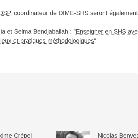
▒▒▒▒▒▒▒▒▒▒▒▒▒▒▒▒▒▒▒▒▒▒▒▒▒▒▒▒▒▒▒▒▒▒
▒▒▒▒▒▒▒▒▒▒▒▒▒▒▒▒▒▒▒▒▒▒▒▒▒▒▒▒▒▒▒▒▒▒
▒▒▒▒▒▒▒▒▒▒▒▒▒▒▒▒▒▒▒▒▒▒▒▒▒▒▒▒▒▒▒▒▒▒
DSP
, coordinateur de DIME-SHS seront également
▒▒▒▒▒▒▒▒▒▒▒▒▒▒▒▒▒▒▒▒▒▒▒▒▒▒▒▒▒▒▒▒▒▒
▒▒▒▒▒▒▒▒▒▒▒▒▒▒▒▒▒▒▒▒▒▒▒▒▒▒▒▒▒▒▒▒▒▒
▒▒▒▒▒▒▒▒▒▒▒▒▒▒▒▒▒▒▒▒▒▒▒▒▒▒▒▒▒▒▒▒▒▒
ia et Selma Bendjaballah : "
Enseigner en SHS avec
▒▒▒▒▒▒▒▒▒▒▒▒▒▒▒▒▒▒▒▒▒▒▒▒▒▒▒▒▒▒▒▒▒▒
njeux et pratiques méthodologiques
"
▒▒▒▒▒▒▒▒▒▒▒▒▒▒▒▒▒▒▒▒▒▒▒▒▒▒▒▒▒▒▒▒▒▒
▒▒▒▒▒▒▒▒▒▒▒▒▒▒▒▒▒▒▒▒▒▒▒▒▒▒▒▒▒▒▒▒▒▒
▒▒▒▒▒▒▒▒▒▒▒▒▒▒▒▒▒▒▒▒▒▒▒▒▒▒▒▒▒▒▒▒▒▒
▒▒▒▒▒▒▒▒▒▒▒▒▒▒▒▒▒▒▒▒▒▒▒▒▒▒▒▒▒▒▒▒▒▒
▒▒▒▒▒▒▒▒▒▒▒▒▒▒▒▒▒▒▒▒▒▒▒▒▒▒▒▒▒▒▒▒▒▒
▒▒▒▒▒▒▒▒▒▒▒▒▒▒▒▒▒▒▒▒▒▒▒▒▒▒▒▒▒▒▒▒▒▒
▒▒▒▒▒▒▒▒▒▒▒▒▒▒▒▒▒▒▒▒▒▒▒▒▒▒▒▒▒▒▒▒▒▒
▒▒▒▒▒▒▒▒▒▒▒▒▒▒▒▒▒▒▒▒▒▒▒▒▒▒▒▒▒▒▒▒▒▒
▒▒▒▒▒▒▒▒▒▒▒▒▒▒▒▒▒▒▒▒▒▒▒▒▒▒▒▒▒▒▒▒▒▒
▒▒▒▒▒▒▒▒▒▒▒▒▒▒▒▒▒▒▒▒▒▒▒▒▒▒▒▒▒▒▒▒▒▒
▒▒▒▒▒▒▒▒▒░▒▒▒▒▒▒▒▒▒▒▒▒▒▒▒▒▒▒▒▒▒▒▒▒
▒▒▒▒▒▒▒▒▒░▒▒▒▒▒▒░▒▒▒▒▒▒▒▒▒▒▒▒▒▒▒▒▒
▒▒▒▒▒▒▒▒░░░▓▓█▓▓▒▒▒▒▒▒▒▒▒▒▒▒▒▒▒▒▒▒
▒▒▒▒▒▒▒▒░▒░▓██████▒▒▒▒▒▒▒▒▒▒▒▒▒▒▒▒
▒▒▒▒▒▒▒▒░░░▒████▓██▓▒▒▒▒▒▒▒▒▒▒▒▒▒▒
xime
Crépel
Nicolas
Benve