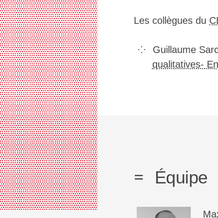
▒▒▒▒▒▒▒▒▒▒▒▒▒▒▒▒▒▒▒▒▒▒▒▒▒▒▒▒▒▒▒▒▒▒
▒▒▒▒▒▒▒▒▒▒▒▒▒▒▒▒▒▒▒▒▒▒▒▒▒▒▒▒▒▒▒▒▒▒
▒▒▒▒▒▒▒▒▒▒▒▒▒▒▒▒▒▒▒▒▒▒▒▒▒▒▒▒▒▒▒▒▒▒
Les collègues du
C
▒▒▒▒▒▒▒▒▒▒▒▒▒▒▒▒▒▒▒▒▒▒▒▒▒▒▒▒▒▒▒▒▒▒
▒▒▒▒▒▒▒▒▒▒▒▒▒▒▒▒▒▒▒▒▒▒▒▒▒▒▒▒▒▒▒▒▒▒
▒▒▒▒▒▒▒▒▒▒▒▒▒▒▒▒▒▒▒▒▒▒▒▒▒▒▒▒▒▒▒▒▒▒
Guillaume Sarc
▒▒▒▒▒▒▒▒▒▒▒▒▒▒▒▒▒▒▒▒▒▒▒▒▒▒▒▒▒▒▒▒▒▒
qualitatives- E
▒▒▒▒▒▒▒▒▒▒▒▒▒▒▒▒▒▒▒▒▒▒▒▒▒▒▒▒▒▒▒▒▒▒
▒▒▒▒▒▒▒▒▒▒▒▒▒▒▒▒▒▒▒▒▒▒▒▒▒▒▒▒▒▒▒▒▒▒
▒▒▒▒▒▒▒▒▒▒▒▒▒▒▒▒▒▒▒▒▒▒▒▒▒▒▒▒▒▒▒▒▒▒
▒▒▒▒▒▒▒▒▒▒▒▒▒▒▒▒▒▒▒▒▒▒▒▒▒▒▒▒▒▒▒▒▒▒
▒▒▒▒▒▒▒▒▒▒▒▒▒▒▒▒▒▒▒▒▒▒▒▒▒▒▒▒▒▒▒▒▒▒
▒▒▒▒▒▒▒▒▒▒▒▒▒▒▒▒▒▒▒▒▒▒▒▒▒▒▒▒▒▒▒▒▒▒
▒▒▒▒▒▒▒▒▒▒▒▒▒▒▒▒▒▒▒▒▒▒▒▒▒▒▒▒▒▒▒▒▒▒
▒▒▒▒▒▒▒▒▒▒▒▒▒▒▒▒▒▒▒▒▒▒▒▒▒▒▒▒▒▒▒▒▒▒
▒▒▒▒▒▒▒▒▒▒▒▒▒▒▒▒▒▒▒▒▒▒▒▒▒▒▒▒▒▒▒▒▒▒
▒▒▒▒▒▒▒▒▒▒▒▒▒▒▒▒▒▒▒▒▒▒▒▒▒▒▒▒▒▒▒▒▒▒
▒▒▒▒▒▒▒▒▒▒▒▒▒▒▒▒▒▒▒▒▒▒▒▒▒▒▒▒▒▒▒▒▒▒
Équipe
▒▒▒▒▒▒▒▒▒▒▒▒▒▒▒▒▒▒▒▒▒▒▒▒▒▒▒▒▒▒▒▒▒▒
▒▒▒▒▒▒▒▒▒▒▒▒▒▒▒▒▒▒▒▒▒▒▒▒▒▒▒▒▒▒▒▒▒▒
▒▒▒▒▒▒▒▒▒▒▒▒▒▒▒▒▒▒▒▒▒▒▒▒▒▒▒▒▒▒▒▒▒▒
▒▒▒▒▒▒▒▒▒▒▒▒▒▒▒▒▒▒▒▒▒▒▒▒▒▒▒▒▒▒▒▒▒▒
Ma