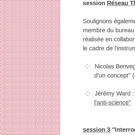
▒▒▒▒▒▒▒▒▒▒▒▒▒▒▒▒▒▒▒▒▒▒▒▒▒▒▒▒▒▒▒▒▒▒
session
Réseau T
▒▒▒▒▒▒▒▒▒▒▒▒▒▒▒▒▒▒▒▒▒▒▒▒▒▒▒▒▒▒▒▒▒▒
▒▒▒▒▒▒▒▒▒▒▒▒▒▒▒▒▒▒▒▒▒▒▒▒▒▒▒▒▒▒▒▒▒▒
▒▒▒▒▒▒▒▒▒▒▒▒▒▒▒▒▒▒▒▒▒▒▒▒▒▒▒▒▒▒▒▒▒▒
Soulignons égaleme
▒▒▒▒▒▒▒▒▒▒▒▒▒▒▒▒▒▒▒▒▒▒▒▒▒▒▒▒▒▒▒▒▒▒
membre du bureau d
▒▒▒▒▒▒▒▒▒▒▒▒▒▒▒▒▒▒▒▒▒▒▒▒▒▒▒▒▒▒▒▒▒▒
▒▒▒▒▒▒▒▒▒▒▒▒▒▒▒▒▒▒▒▒▒▒▒▒▒▒▒▒▒▒▒▒▒▒
réalisée en colla
▒▒▒▒▒▒▒▒▒▒▒▒▒▒▒▒▒▒▒▒▒▒▒▒▒▒▒▒▒▒▒▒▒▒
le cadre de l'inst
▒▒▒▒▒▒▒▒▒▒▒▒▒▒▒▒▒▒▒▒▒▒▒▒▒▒▒▒▒▒▒▒▒▒
▒▒▒▒▒▒▒▒▒▒▒▒▒▒▒▒▒▒▒▒▒▒▒▒▒▒▒▒▒▒▒▒▒▒
▒▒▒▒▒▒▒▒▒▒▒▒▒▒▒▒▒▒▒▒▒▒▒▒▒▒▒▒▒▒▒▒▒▒
Nicolas Benveg
▒▒▒▒▒▒▒▒▒▒▒▒▒▒▒▒▒▒▒▒▒▒▒▒▒▒▒▒▒▒▒▒▒▒
▒▒▒▒▒▒▒▒▒▒▒▒▒▒▒▒▒▒▒▒▒▒▒▒▒▒▒▒▒▒▒▒▒▒
d’un concept" 
▒▒▒▒▒▒▒▒▒▒▒▒▒▒▒▒▒▒▒▒▒▒▒▒▒▒▒▒▒▒▒▒▒▒
▒▒▒▒▒▒▒▒▒▒▒▒▒▒▒▒▒▒▒▒▒▒▒▒▒▒▒▒▒▒▒▒▒▒
▒▒▒▒▒▒▒▒▒▒▒▒▒▒▒▒▒▒▒▒▒▒▒▒▒▒▒▒▒▒▒▒▒▒
Jérémy Ward 
▒▒▒▒▒▒▒▒▒▒▒▒▒▒▒▒▒▒▒▒▒▒▒▒▒▒▒▒▒▒▒▒▒▒
l’anti-science"
▒▒▒▒▒▒▒▒▒▒▒▒▒▒▒▒▒▒▒▒▒▒▒▒▒▒▒▒▒▒▒▒▒▒
▒▒▒▒▒▒▒▒▒▒▒▒▒▒▒▒▒▒▒▒▒▒▒▒▒▒▒▒▒▒▒▒▒▒
▒▒▒▒▒▒▒▒▒▒▒▒▒▒▒▒▒▒▒▒▒▒▒▒▒▒▒▒▒▒▒▒▒▒
▒▒▒▒▒▒▒▒▒▒▒▒▒▒▒▒▒▒▒▒▒▒▒▒▒▒▒▒▒▒▒▒▒▒
▒▒▒▒▒▒▒▒▒▒▒▒▒▒▒▒▒▒▒▒▒▒▒▒▒▒▒▒▒▒▒▒▒▒
session 3
"Interro