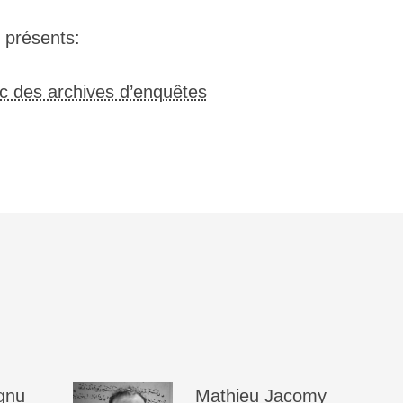
▒▒▒▒▒▒▒▒▒▒▒▒▒▒▒▒▒▒▒▒▒▒▒▒▒▒▒▒▒▒▒▒▒▒▒
▒▒▒▒▒▒▒▒▒▒▒▒▒▒▒▒▒▒▒▒▒▒▒▒▒▒▒▒▒▒▒▒▒▒▒
▒▒▒▒▒▒▒▒▒▒▒▒▒▒▒▒▒▒▒▒▒▒▒▒▒▒▒▒▒▒▒▒▒▒▒
 présents:
▒▒▒▒▒▒▒▒▒▒▒▒▒▒▒▒▒▒▒▒▒▒▒▒▒▒▒▒▒▒▒▒▒▒▒
▒▒▒▒▒▒▒▒▒▒▒▒▒▒▒▒▒▒▒▒▒▒▒▒▒▒▒▒▒▒▒▒▒▒▒
▒▒▒▒▒▒▒▒▒▒▒▒▒▒▒▒▒▒▒▒▒▒▒▒▒▒▒▒▒▒▒▒▒▒▒
 des archives d’enquêtes
▒▒▒▒▒▒▒▒▒▒▒▒▒▒▒▒▒▒▒▒▒▒▒▒▒▒▒▒▒▒▒▒▒▒▒
▒▒▒▒▒▒▒▒▒▒▒▒▒▒▒▒▒▒▒▒▒▒▒▒▒▒▒▒▒▒▒▒▒▒▒
▒▒▒▒▒▒▒▒▒▒▒▒▒▒▒▒▒▒▒▒▒▒▒▒▒▒▒▒▒▒▒▒▒▒▒
▒▒▒▒▒▒▒▒▒▒▒▒▒▒▒▒▒▒▒▒▒▒▒▒▒▒▒▒▒▒▒▒▒▒▒
▒▒▒▒▒▒▒▒▒▒▒▒▒▒▒▒▒▒▒▒▒▒▒▒▒▒▒▒▒▒▒▒▒▒▒
▒▒▒▒▒▒▒▒▒▒▒▒▒▒▒▒▒▒▒▒▒▒▒▒▒▒▒▒▒▒▒▒▒▒▒
▒▒▒▒▒▒▒▒▒▒▒▒▒▒▒▒▒▒▒▒▒▒▒▒▒▒▒▒▒▒▒▒▒▒▒
▒▒▒▒▒▒▒▒▒▒▒▒▒▒▒▒▒▒▒▒▒▒▒▒▒▒▒▒▒▒▒▒▒▒▒
▒▒▒▒▒▒▒▒▒▒▒▒▒▒▒▒▒▒▒▒▒▒▒▒▒▒▒▒▒▒▒▒▒▒▒
▒▒▒▒▒▒▒▒▒▒▒▒▒▒▒▒▒▒▒▒▒▒▒▒▒▒▒▒▒▒▒▒▒▒▒
▒▒▒▒▒▒▒▒▒▒▒▒▒▒▒▒▒▒▒▒▒▒▒▒▒▒▒▒▒▒▒▒▒▒▒
▒▒▒▒▒▒▒▒▒▒▒▒▒▒▒▒▒▒▒▒▒▒▒▒▒▒▒▒▒▒▒▒▒▒▒
▒▒▒▒▒▒▒▒▒▒▒▒▒▒▒▒▒▒▒▒▒▒▒▒▒▒▒▒▒▒▒▒▒▒▒
▒▒▒▒▒▒▒▒▒▒▒▒▒▒▒▒▒▒▒▒▒▒▒▒▒▒▒▒▒▒▒▒▒▒▒
▒▒▒▒▒▒▒▒▒▒▒▒▒▒▒▒▒▒▒▒▒▒▒▒▒▒▒▒▒▒▒▒▒▒▒
▒▒▒▒▒▒▒▒▒▒▒▒▒▒▒▒▒▒▒▒▒▒▒▒▒▒▒▒▒▒▒▒▒▒▒
gnu
Mathieu
Jacomy