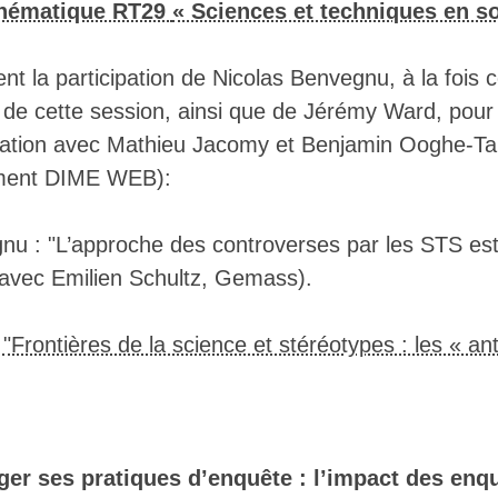
▒▒▒▒▒▒▒▒▒▒▒▒▒▒▒▒▒▒▒▒▒▒▒▒▒▒▒▒▒▒▒▒▒▒
hématique RT29
« Sciences et techniques en so
▒▒▒▒▒▒▒▒▒▒▒▒▒▒▒▒▒▒▒▒▒▒▒▒▒▒▒▒▒▒▒▒▒▒
▒▒▒▒▒▒▒▒▒▒▒▒▒▒▒▒▒▒▒▒▒▒▒▒▒▒▒▒▒▒▒▒▒▒
▒▒▒▒▒▒▒▒▒▒▒▒▒▒▒▒▒▒▒▒▒▒▒▒▒▒▒▒▒▒▒▒▒▒
nt la participation de Nicolas Benvegnu, à la foi
▒▒▒▒▒▒▒▒▒▒▒▒▒▒▒▒▒▒▒▒▒▒▒▒▒▒▒▒▒▒▒▒▒▒
e cette session, ainsi que de Jérémy Ward, pour u
▒▒▒▒▒▒▒▒▒▒▒▒▒▒▒▒▒▒▒▒▒▒▒▒▒▒▒▒▒▒▒▒▒▒
▒▒▒▒▒▒▒▒▒▒▒▒▒▒▒▒▒▒▒▒▒▒▒▒▒▒▒▒▒▒▒▒▒▒
boration avec Mathieu Jacomy et Benjamin Ooghe
▒▒▒▒▒▒▒▒▒▒▒▒▒▒▒▒▒▒▒▒▒▒▒▒▒▒▒▒▒▒▒▒▒▒
rument DIME WEB):
▒▒▒▒▒▒▒▒▒▒▒▒▒▒▒▒▒▒▒▒▒▒▒▒▒▒▒▒▒▒▒▒▒▒
▒▒▒▒▒▒▒▒▒▒▒▒▒▒▒▒▒▒▒▒▒▒▒▒▒▒▒▒▒▒▒▒▒▒
▒▒▒▒▒▒▒▒▒▒▒▒▒▒▒▒▒▒▒▒▒▒▒▒▒▒▒▒▒▒▒▒▒▒
nu : "L’approche des controverses par les STS est
▒▒▒▒▒▒▒▒▒▒▒▒▒▒▒▒▒▒▒▒▒▒▒▒▒▒▒▒▒▒▒▒▒▒
▒▒▒▒▒▒▒▒▒▒▒▒▒▒▒▒▒▒▒▒▒▒▒▒▒▒▒▒▒▒▒▒▒▒
(avec Emilien Schultz, Gemass).
▒▒▒▒▒▒▒▒▒▒▒▒▒▒▒▒▒▒▒▒▒▒▒▒▒▒▒▒▒▒▒▒▒▒
▒▒▒▒▒▒▒▒▒▒▒▒▒▒▒▒▒▒▒▒▒▒▒▒▒▒▒▒▒▒▒▒▒▒
▒▒▒▒▒▒▒▒▒▒▒▒▒▒▒▒▒▒▒▒▒▒▒▒▒▒▒▒▒▒▒▒▒▒
:
"Frontières de la science et stéréotypes : les « a
▒▒▒▒▒▒▒▒▒▒▒▒▒▒▒▒▒▒▒▒▒▒▒▒▒▒▒▒▒▒▒▒▒▒
▒▒▒▒▒▒▒▒▒▒▒▒▒▒▒▒▒▒▒▒▒▒▒▒▒▒▒▒▒▒▒▒▒▒
▒▒▒▒▒▒▒▒▒▒▒▒▒▒▒▒▒▒▒▒▒▒▒▒▒▒▒▒▒▒▒▒▒▒
▒▒▒▒▒▒▒▒▒▒▒▒▒▒▒▒▒▒▒▒▒▒▒▒▒▒▒▒▒▒▒▒▒▒
▒▒▒▒▒▒▒▒▒▒▒▒▒▒▒▒▒▒▒▒▒▒▒▒▒▒▒▒▒▒▒▒▒▒
▒▒▒▒▒▒▒▒▒▒▒▒▒▒▒▒▒▒▒▒▒▒▒▒▒▒▒▒▒▒▒▒▒▒
ger ses pratiques d’enquête : l’impact des enquê