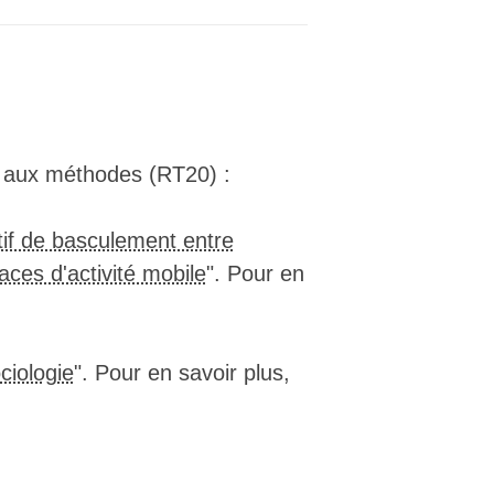
▒▒▒▒▒▒▒▒▒▒▒▒▒▒▒▒▒▒▓▓███████████████
▒▒▒▒▒▒▒▒▒▒▒▒▒▒▒▒▒▒▓████████████████
▒▒▒▒▒▒▒▒▒▒▒▒▒▒▒▒▒▒▓████████████████
▒▒▒▒▒▒▒▒▒▒▒▒▒▒▒▒▒▒▓▓███████████████
▒▒▒▒▒▒▒▒▒▒▒▒▒▒▒▒▒▒▓████████████████
▒▒▒▒▒▒▒▒▒▒▒▒▒▒▒▒▒▒▓████████████████
▒▒▒▒▒▒▒▒▒▒▒▒▒▒▒▒▒▒▓▓███████████████
▒▒▒▒▒▒▒▒▒▒▒▒▒▒▒▒▒▒▓▓███████████████
é aux méthodes (RT20) :
▒▒▒▒▒▒▒▒▒▒▒▒▒▒▒▒▒▒▓▓▓██████████████
▒▒▒▒▒▒▒▒▒▒▒▒▒▒▒▒▒▒▒▓▓██████████████
▒▒▒▒▒▒▒▒▒▒▒▒▒▒▒▒▒▒▒▓▓▓█████████████
tif de basculement entre
▒▒▒▒▒▒▒▒▒▒▒▒▒▒▒▒▒▒▒▒▓▓▓████████████
races d'activité mobile
". Pour en
▒▒▒▒▒▒▒▒▒▒▒▒▒▒▒▒▒▒▒▒▒▓▓▓███████████
▒▒▒▒▒▒▒▒▒▒▒▒▒▒▒▒▒▒▒▒▒▓▓▓▓██████████
▒▒▒▒▒▒▒▒▒▒▒▒▒▒▒▒▒▒▒▒▒▒▒▓▓▓█████████
▒▒▒▒▒▒▒▒▒▒▒▒▒▒▒▒▒▒▒▒▒▒▒▒▓▓█████████
▒▒▒▒▒▒▒▒▒▒▒▒▒▒▒▒▒▒▒▒▒▒▒▒▓▓█████████
ciologie
". Pour en savoir plus,
▒▒▒▒▒▒▒▒▒▒▒▒▒▒▒▒▒▒▒▒▒▒▒▒▒▓▓████████
▒▒▒▒▒▒▒▒▒▒▒▒▒▒▒▒▒▒▒▒▒▒▒▒▒▓█████████
▒▒▒▒▒▒▒▒▒▒▒▒▒▒▒▒▒▒▒▒▒▒▒▒▒▓█████████
▒▒▒▒▒▒▒▒▒▒▒▒▒▒▒▒▒▒▒▒▒▒▒▒▒▒█████████
▒▒▒▒▒▒▒▒▒▒▒▒▒▒▒▒▒▒▒▒▒▒▒▒▒▒▓████████