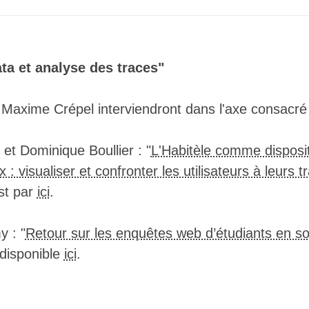
▒▒▒▒▒▒▒▒▒▒▒▒▒▒▒▒▒▒▒▒▒▒▒▒▒▒▒▒▒▒▒▒▒▒
▒▒▒▒▒▒▒▒▒▒▒▒▒▒▒▒▒▒▒▒▒▒▒▒▒▒▒▒▒▒▒▒▒▒
▒▒▒▒▒▒▒▒▒▒▒▒▒▒▒▒▒▒▒▒▒▒▒▒▒▒▒▒▒▒▒▒▒▒
▒▒▒▒▒▒▒▒▒▒▒▒▒▒▒▒▒▒▒▒▒▒▒▒▒▒▒▒▒▒▒▒▒▒
▒▒▒▒▒▒▒▒▒▒▒▒▒▒▒▒▒▒▒▒▒▒▒▒▒▒▒▒▒▒▒▒▒▒
ta et analyse des traces"
▒▒▒▒▒▒▒▒▒▒▒▒▒▒▒▒▒▒▒▒▒▒▒▒▒▒▒▒▒▒▒▒▒▒
▒▒▒▒▒▒▒▒▒▒▒▒▒▒▒▒▒▒▒▒▒▒▒▒▒▒▒▒▒▒▒▒▒▒
▒▒▒▒▒▒▒▒▒▒▒▒▒▒▒▒▒▒▒▒▒▒▒▒▒▒▒▒▒▒▒▒▒▒
Maxime Crépel interviendront dans l'axe consacr
▒▒▒▒▒▒▒▒▒▒▒▒▒▒▒▒▒▒▒▒▒▒▒▒▒▒▒▒▒▒▒▒▒▒
▒▒▒▒▒▒▒▒▒▒▒▒▒▒▒▒▒▒▒▒▒▒▒▒▒▒▒▒▒▒▒▒▒▒
▒▒▒▒▒▒▒▒▒▒▒▒▒▒▒▒▒▒▒▒▒▒▒▒▒▒▒▒▒▒▒▒▒▒
et Dominique Boullier : "
L'Habitèle comme disposi
▒▒▒▒▒▒▒▒▒▒▒▒▒▒▒▒▒▒▒▒▒▒▒▒▒▒▒▒▒▒▒▒▒▒
 visualiser et confronter les utilisateurs à leurs t
▒▒▒▒▒▒▒▒▒▒▒▒▒▒▒▒▒▒▒▒▒▒▒▒▒▒▒▒▒▒▒▒▒▒
▒▒▒▒▒▒▒▒▒▒▒▒▒▒▒▒▒▒▒▒▒▒▒▒▒▒▒▒▒▒▒▒▒▒
est par
ici
.
▒▒▒▒▒▒▒▒▒▒▒▒▒▒▒▒▒▒▒▒▒▒▒▒▒▒▒▒▒▒▒▒▒▒
▒▒▒▒▒▒▒▒▒▒▒▒▒▒▒▒▒▒▒▒▒▒▒▒▒▒▒▒▒▒▒▒▒▒
▒▒▒▒▒▒▒▒▒▒▒▒▒▒▒▒▒▒▒▒▒▒▒▒▒▒▒▒▒▒▒▒▒▒
 : "
Retour sur les enquêtes web d’étudiants en so
▒▒▒▒▒▒▒▒▒▒▒▒▒▒▒▒▒▒▒▒▒▒▒▒▒▒▒▒▒▒▒▒▒▒
disponible
ici
.
▒▒▒▒▒▒▒▒▒▒▒▒▒▒▒▒▒▒▒▒▒▒▒▒▒▒▒▒▒▒▒▒▒▒
▒▒▒▒▒▒▒▒▒▒▒▒▒▒▒▒▒▒▒▒▒▒▒▒▒▒▒▒▒▒▒▒▒▒
▒▒▒▒▒▒▒▒▒▒▒▒▒▒▒▒▒▒▒▒▒▒▒▒▒▒▒▒▒▒▒▒▒▒
▒▒▒▒▒▒▒▒▒▒▒▒▒▒▒▒▒▒▒▒▒▒▒▒▒▒▒▒▒▒▒▒▒▒