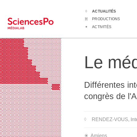
ACTUALITÉS
Actualités
Le
PRODUCTIONS
▓▓▓▓▓▓▒▒▒▒▒▒▒▒▒▒▒▒▒▒▒▒▒▒▒▒▒▒▒▒▒▒▒▒
ACTIVITÉS
▓▓▓▓▓▓▒▒▒▒▒▒▒▒▒▒▒▒▒▒▒▒▒▒▒▒▒▒▒▒▒▒▒▒
▓▓▓▓▓▓▒▒▒▒▒▒▒▒▒▒▒▒▒▒▒▒▒▒▒▒▒▒▒▒▒▒▒▒
▓▓▓▓▓▓▒▒▒▒▒▒▒▒▒▒▒▒▒▒▒▒▒▒▒▒▒▒▒▒▒▒▒▒
▓▓▓▓▓▓▓▒▒▒▒▒▒▒▒▒▒▒▒▒▒▒▒▒▒▒▒▒▒▒▒▒▒▒
Le méd
▓▓▓▓▓▓▓▒▒▒▒▒▒▒▒▒▒▒▒▒▒▒▒▒▒▒▒▒▒▒▒▒▒▒
▓▓▓▓▓▓▓▓▒▒▒▒▒▒▒▒▒▒▒▒▒▒▒▒▒▒▒▒▒▒▒▒▒▒
▓▓▓▓▓▓▓▓▓▒▒▒▒▒▒▒▒▒▒▒▒▒▒▒▒▒▒▒▒▒▒▒▒▒
▓▓▓▓▓▓▓▓▓▓▒▒▒▒▒▒▒▒▒▒▒▒▒▒▒▒▒▒▒▒▒▒▒▒
▓▓▓▓▓▓▓▓▓▓▓▓▒▒▒▒▒▒▒▒▒▒▒▒▒▒▒▒▒▒▒▒▒▒
Différentes in
▒▒▒▒▒▒▒▒▒▒▒▒▒▓▓▒▒▒▒▒▒▒▒▒▒▒▒▒▒▒▒▒▒▒
▒▒▒▒▒▒▒▒▒▒▒▒▒▒▒▒▓▓▓▓▓▓▓▓▓▓▓▓▓▓▓▓▓▓
congrès de l'A
▒▒▒▒▒▒▒▒▒▒▒▒▒▒▒▒▒▒▒▒▒▒▒▒▒▒▒▒▒▒▒▒▒▒
▒▒▒▒▒▒▒▒▒▒▒▒▒▒▒▒▒▒▒▒▒▒▒▒▒▒▒▒▒▒▒▒▒▒
▒▒▒▒▒▒▒▒▒▒▒▒▒▒▒▒▒▒▒▒▒▒▒▒▒▒▒▒▒▒▒▒▒▒
▒▒▒▒▒▒▒▒▒▒▒▒▒▒▒▒▒▒▒▒▒▒▒▒▒▒▒▒▒▒▒▒▒▒
RENDEZ-VOUS
, In
▒▒▒▒▒▒▒▒▒▒▒▒▒▒▒▒▒▒▒▒▒▒▒▒▒▒▒▒▒▒▒▒▒▒
▒▒▒▒▒▒▒▒▒▒▒▒▒▒▒▒▒▒▒▒▒▒▒▒▒▒▒▒▒▒▒▒▒▒
▒▒▒▒▒▒▒▒▒▒▒▒▒▒▒▒▒▒▒▒▒▒▒▒▒▒▒▒▒▒▒▒▒▒
Amiens