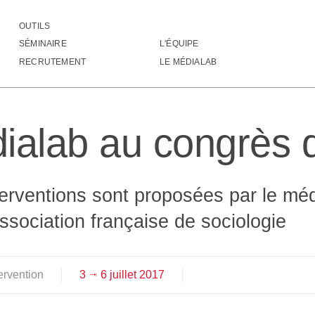
OUTILS
 médialab au congrès de l'AFS
SÉMINAIRE
L'ÉQUIPE
▒▒▒▒▒▒▒▓▓▓▓▓▓▓▓▓▓▓▓▓▓▓▓▓▓▓▓▓▓▓▓▓▓▓
RECRUTEMENT
LE MÉDIALAB
▒▒▒▒▒▒▒▓▓▓▓▓▓▓▓▓▓▓▓▓▓▓▓▓▓▓▓▓▓▓▓▓▓▓
▒▒▒▒▒▒▒▓▓▓▓▓▓▓▓▓▓▓▓▓▓▓▓▓▓▓▓▓▓▓▓▓▓▓
▒▒▒▒▒▒▒▓▓▓▓▓▓▓▓▓▓▓▓▓▓▓▓▓▓▓▓▓▓▓▓▓▓▓
▒▒▒▒▒▒▒▓▓▓▓▓▓▓▓▓▓▓▓▓▓▓▓▓▓▓▓▓▓▓▓▓▓▓
ialab au congrès 
▒▒▒▒▒▒▓▓▓▓▓▓▓▓▓▓▓▓▓▓▓▓▓▓▓▓▓▓▓▓▓▓▓▓
▒▒▒▒▒▒▓▓▓▓▓▓▓▓▓▓▓▓▓▓▓▓▓▓▓▓▓▓▓▓▓▓▓▓
▒▒▒▒▒▓▓▓▓▓▓▓▓▓▓▓▓▓▓▓▓▓▓▓▓▓▓▓▓▓▓▓▓▓
▒▒▒▒▓▒▓▓▓▓▓▓▓▓▓▓▓▓▓▓▓▓▓▓▓▓▓▓▓▓▓▓▓▓
▒▒▒▓▒▓▓▓▓▓▓▓▓▓▓▓▓▓▓▓▓▓▓▓▓▓▓▓▓▓▓▓▓▓
terventions sont proposées par le mé
▓▓▒▒▒▒▒▒▒▒▒▒▒▒▒▒▒▒▒▒▒▒▒▒▒▒▒▒▒▒▒▒▒▒
▒▒▒▒▒▒▒▒▒▒▒▒▒▒▒▒▒▒▒▒▒▒▒▒▒▒▒▒▒▒▒▒▒▒
ssociation française de sociologie
▒▒▒▒▒▒▒▒▒▒▒▒▒▒▒▒▒▒▒▒▒▒▒▒▒▒▒▒▒▒▒▒▒▒
▒▒▒▒▒▒▒▒▒▒▒▒▒▒▒▒▒▒▒▒▒▒▒▒▒▒▒▒▒▒▒▒▒▒
▒▒▒▒▒▒▒▒▒▒▒▒▒▒▒▒▒▒▒▒▒▒▒▒▒▒▒▒▒▒▒▒▒▒
▒▒▒▒▒▒▒▒▒▒▒▒▒▒▒▒▒▒▒▒▒▒▒▒▒▒▒▒▒▒▒▒▒▒
tervention
3
6
juillet
2017
⇥
▒▒▒▒▒▒▒▒▒▒▒▒▒▒▒▒▒▒▒▒▒▒▒▒▒▒▒▒▒▒▒▒▒▒
▒▒▒▒▒▒▒▒▒▒▒▒▒▒▒▒▒▒▒▒▒▒▒▒▒▒▒▒▒▒▒▒▒▒
▒▒▒▒▒▒▒▒▒▒▒▒▒▒▒▒▒▒▒▒▒▒▒▒▒▒▒▒▒▒▒▒▒▒