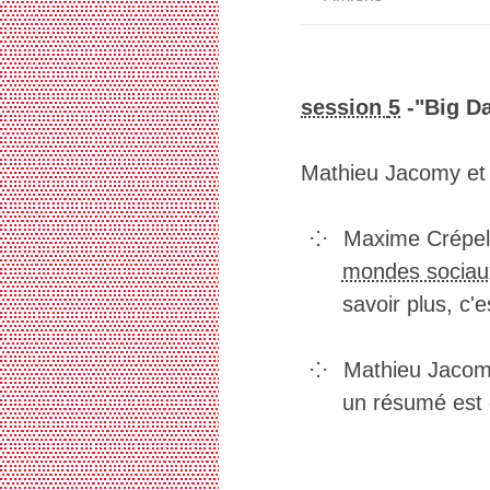
▒▒▒▒▒▒▒▒▒▒▒▒▒▒▒▒▒▒▒▒▒▒▒▒▒▒▒▒▒▒▒▒▒▒
▒▒▒▒▒▒▒▒▒▒▒▒▒▒▒▒▒▒▒▒▒▒▒▒▒▒▒▒▒▒▒▒▒▒
▒▒▒▒▒▒▒▒▒▒▒▒▒▒▒▒▒▒▒▒▒▒▒▒▒▒▒▒▒▒▒▒▒▒
▒▒▒▒▒▒▒▒▒▒▒▒▒▒▒▒▒▒▒▒▒▒▒▒▒▒▒▒▒▒▒▒▒▒
▒▒▒▒▒▒▒▒▒▒▒▒▒▒▒▒▒▒▒▒▒▒▒▒▒▒▒▒▒▒▒▒▒▒
session
5
-"Big Da
▒▒▒▒▒▒▒▒▒▒▒▒▒▒▒▒▒▒▒▒▒▒▒▒▒▒▒▒▒▒▒▒▒▒
▒▒▒▒▒▒▒▒▒▒▒▒▒▒▒▒▒▒▒▒▒▒▒▒▒▒▒▒▒▒▒▒▒▒
▒▒▒▒▒▒▒▒▒▒▒▒▒▒▒▒▒▒▒▒▒▒▒▒▒▒▒▒▒▒▒▒▒▒
Mathieu Jacomy et 
▒▒▒▒▒▒▒▒▒▒▒▒▒▒▒▒▒▒▒▒▒▒▒▒▒▒▒▒▒▒▒▒▒▒
▒▒▒▒▒▒▒▒▒▒▒▒▒▒▒▒▒▒▒▒▒▒▒▒▒▒▒▒▒▒▒▒▒▒
▒▒▒▒▒▒▒▒▒▒▒▒▒▒▒▒▒▒▒▒▒▒▒▒▒▒▒▒▒▒▒▒▒▒
Maxime Crépel 
▒▒▒▒▒▒▒▒▒▒▒▒▒▒▒▒▒▒▒▒▒▒▒▒▒▒▒▒▒▒▒▒▒▒
mondes sociaux :
▒▒▒▒▒▒▒▒▒▒▒▒▒▒▒▒▒▒▒▒▒▒▒▒▒▒▒▒▒▒▒▒▒▒
▒▒▒▒▒▒▒▒▒▒▒▒▒▒▒▒▒▒▒▒▒▒▒▒▒▒▒▒▒▒▒▒▒▒
savoir plus, c'
▒▒▒▒▒▒▒▒▒▒▒▒▒▒▒▒▒▒▒▒▒▒▒▒▒▒▒▒▒▒▒▒▒▒
▒▒▒▒▒▒▒▒▒▒▒▒▒▒▒▒▒▒▒▒▒▒▒▒▒▒▒▒▒▒▒▒▒▒
▒▒▒▒▒▒▒▒▒▒▒▒▒▒▒▒▒▒▒▒▒▒▒▒▒▒▒▒▒▒▒▒▒▒
Mathieu Jacomy
▒▒▒▒▒▒▒▒▒▒▒▒▒▒▒▒▒▒▒▒▒▒▒▒▒▒▒▒▒▒▒▒▒▒
un résumé est 
▒▒▒▒▒▒▒▒▒▒▒▒▒▒▒▒▒▒▒▒▒▒▒▒▒▒▒▒▒▒▒▒▒▒
▒▒▒▒▒▒▒▒▒▒▒▒▒▒▒▒▒▒▒▒▒▒▒▒▒▒▒▒▒▒▒▒▒▒
▒▒▒▒▒▒▒▒▒▒▒▒▒▒▒▒▒▒▒▒▒▒▒▒▒▒▒▒▒▒▒▒▒▒
▒▒▒▒▒▒▒▒▒▒▒▒▒▒▒▒▒▒▒▒▒▒▒▒▒▒▒▒▒▒▒▒▒▒